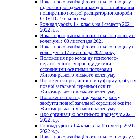
Наказ про організацію освітнього процесу
під час впровадження заходів із запобігання
поширенню гострої респіраторної хвороби
COVID-19 в колегіумі
Розклад уроків 1-4 класів на І семестр 2021-
2022 н.р.
Наказ про організацію освітнього процесу в
колегіумі з 08 листопада 2021
Наказ про організацію освітнього процесу в
колегіумі з 17 листопада 2021 року
Положення про команду психолого-
педагогічного супроводу дитини з
особливими освітніми потребами
Житомирського міського колегіуму
Положення про дистанційну форму здобуття
повної загальної середньої освіти
Житомирського міського колегіуму
Положення про індивідуальну форму
здобуття повної загальної середньої освіти
Житомирського міського колегіуму
Про організацію освітнього процесу у 2021-
2022 н.р.
Розклад уроків 1-4 класів на ІІ семестр 2021-
2022 н.р.
Наказ про організацію освітнього процесу у