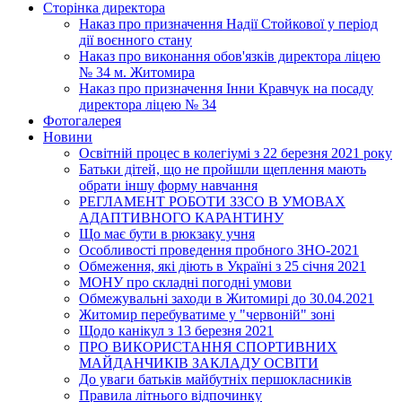
Сторінка директора
Наказ про призначення Надії Стойкової у період
дії воєнного стану
Наказ про виконання обов'язків директора ліцею
№ 34 м. Житомира
Наказ про призначення Інни Кравчук на посаду
директора ліцею № 34
Фотогалерея
Новини
Освітній процес в колегіумі з 22 березня 2021 року
Батьки дітей, що не пройшли щеплення мають
обрати іншу форму навчання
РЕГЛАМЕНТ РОБОТИ ЗЗСО В УМОВАХ
АДАПТИВНОГО КАРАНТИНУ
Що має бути в рюкзаку учня
Особливості проведення пробного ЗНО-2021
Обмеження, які діють в Україні з 25 січня 2021
МОНУ про складні погодні умови
Обмежувальні заходи в Житомирі до 30.04.2021
Житомир перебуватиме у "червоній" зоні
Щодо канікул з 13 березня 2021
ПРО ВИКОРИСТАННЯ СПОРТИВНИХ
МАЙДАНЧИКІВ ЗАКЛАДУ ОСВІТИ
До уваги батьків майбутніх першокласників
Правила літнього відпочинку