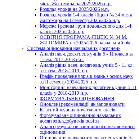
міста Житомира на 2025/2026 н.р.
Розклад уроків на 2025/2026 н.р.
Розклад уроків 1-4 класів Ліцею № 34 міста
Житомира на І семестр 2025/2026 н.р.
Мережа і режим груп подовженого дня 1-4
класів 2025/2026 н.р.
ОСВІТНЯ ПРОГРАМА ЛІЦЕЮ № 34 М.
ЖИТОМИРА на 2025/2026 навчальний рік
Система оцінювання навчальних досягнень
Аналіз навч. досягнень учнів 5 - 11 класів за
1 сем. 2017-2018 н.р.
Аналіз рівня навч. досягнень учнів 5 - 11 кл.
за І сем. 2018-2019 н.р.
Графік проведення зрізів знань з основ наук
за ІІ семестр 2024/2025 н.р.
Моніторинг навчальних досягнень учнів 5-11
класів у 2018-2019 н.р.
ФОРМУВАЛЬНЕ ОЦІНЮВАННЯ
Оновлені рекомендації, як заповнювати
Класний журнал початкових класів
Формувальне оцінювання навчальних
досягнень здобувачів освіти
Аналіз результатів зовнішнього незалежного
оцінювання
Оцінювання навчальних досягнень учнів 5-