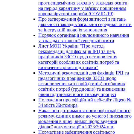
протиепідемічних заходів у закладах освіти
на період карантину у зв'язку поширенням
коронавірусної хвороби (COVID-19)
Про затвердження форм звітності з питань
діяльності закладів загальної середньої освіти
та інструкцій щодо їх заповнення
Порядок організації інклюзивного навчання
у закладах загальної середньої освіти
Лист МОН України "Про метод.
рекомендації для фахівців ІРЦ та пед.
працівників ЗЗСО щодо встановлення
категорій особливих освітніх потреб та
визначення рівня підтримки"
Методичні рекомендації для фахівців ІРЦ та
педагогічних працівників ЗЗСО щодо
встановлення категорій (типів) особливих
освітніх потреб (труднощів) та визначення
рівня підтримки в освітньому процесі
Положення про офіційний веб-сайт Ліцею №
34 міста Житомира
Наказ про дотримання норм орфографічного
режиму, єдиних вимог до усного і писемного
мовлення в ліцеї, вимог щодо ведення
ділової документації в 2023/2024 н.р.
Нормативне забезпечення освітнього