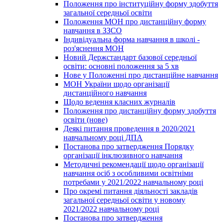
Положення про інституційну форму здобуття
загальної середньої освіти
Положення МОН про дистанційну форму
навчання в ЗЗСО
Індивідуальна форма навчання в школі -
роз'яснення МОН
Новий Держстандарт базової середньої
освіти: основні положення за 5 хв
Нове у Положенні про дистанційне навчання
МОН України щодо організації
дистанційного навчання
Щодо ведення класних журналів
Положення про дистанційну форму здобуття
освіти (нове)
Деякі питання проведення в 2020/2021
навчальному році ДПА
Постанова про затвердження Порядку
організації інклюзивного навчання
Методичні рекомендації щодо організації
навчання осіб з особливими освітніми
потребами у 2021/2022 навчальному році
Про окремі питання діяльності закладів
загальної середньої освіти у новому
2021/2022 навчальному році
Постанова про затвердження