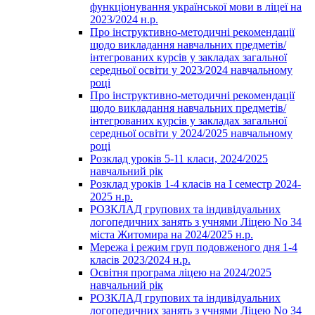
функціонування української мови в ліцеї на
2023/2024 н.р.
Про інструктивно-методичні рекомендації
щодо викладання навчальних предметів/
інтегрованих курсів у закладах загальної
середньої освіти у 2023/2024 навчальному
році
Про інструктивно-методичні рекомендації
щодо викладання навчальних предметів/
інтегрованих курсів у закладах загальної
середньої освіти у 2024/2025 навчальному
році
Розклад уроків 5-11 класи, 2024/2025
навчальний рік
Розклад уроків 1-4 класів на І семестр 2024-
2025 н.р.
РОЗКЛАД групових та індивідуальних
логопедичних занять з учнями Ліцею No 34
міста Житомира на 2024/2025 н.р.
Мережа і режим груп подовженого дня 1-4
класів 2023/2024 н.р.
Освітня програма ліцею на 2024/2025
навчальний рік
РОЗКЛАД групових та індивідуальних
логопедичних занять з учнями Ліцею No 34