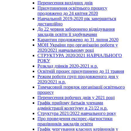
Перенесення вихідних днів
Призупинення освітнього процесу
продовжено до 24 квітня 2020
Навчальний 2019-2020 рік завершиться
дистанційно
До 22 червня заборонено відвідування
закладів освіти її здобувачами
Карантин продовжено до 31 липня 2020
МОН України про організацію роботи у
2020/2021 навчальному році
СТРУКТУРА 2020/2021 НАВЧАЛЬНОГО
РОКУ
Розклад дзінків 2020-2021 н.р.
Освітній процес призупинено до 11 травня
Режим роботи груп продовженого дня у
2020/2021 н.р.
Тимчасовий порядок організації освітнього
процесу
Перенесення робочих днів у 2021 році
Графік прийому батьків членами
адміністрації колегіуму в 21/22 н.р.
Структура 2021/2022 навчального року
Про проведення експрес-діагностики
працівників закладів освіти
Графік чергування класних керівників у