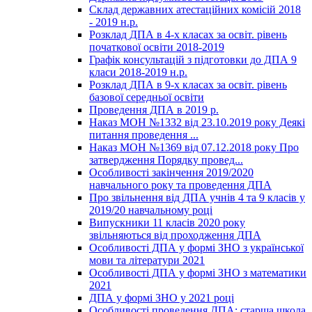
Склад державних атестаційних комісій 2018
- 2019 н.р.
Розклад ДПА в 4-х класах за освіт. рівень
початкової освіти 2018-2019
Графік консультацій з підготовки до ДПА 9
класи 2018-2019 н.р.
Розклад ДПА в 9-х класах за освіт. рівень
базової середньої освіти
Проведення ДПА в 2019 р.
Наказ МОН №1332 від 23.10.2019 року Деякі
питання проведення ...
Наказ МОН №1369 від 07.12.2018 року Про
затвердження Порядку провед...
Особливості закінчення 2019/2020
навчального року та проведення ДПА
Про звільнення від ДПА учнів 4 та 9 класів у
2019/20 навчальному році
Випускники 11 класів 2020 року
звільняються від проходження ДПА
Особливості ДПА у формі ЗНО з української
мови та літератури 2021
Особливості ДПА у формі ЗНО з математики
2021
ДПА у формі ЗНО у 2021 році
Особливості проведення ДПА: старша школа