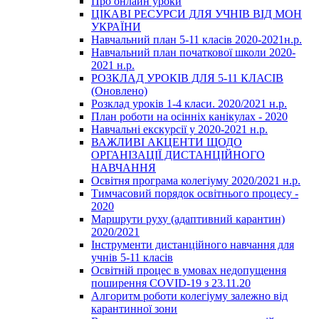
Про онлайн уроки
ЦІКАВІ РЕСУРСИ ДЛЯ УЧНІВ ВІД МОН
УКРАЇНИ
Навчальний план 5-11 класів 2020-2021н.р.
Навчальний план початкової школи 2020-
2021 н.р.
РОЗКЛАД УРОКІВ ДЛЯ 5-11 КЛАСІВ
(Оновлено)
Розклад уроків 1-4 класи. 2020/2021 н.р.
План роботи на осінніх канікулах - 2020
Навчальні екскурсії у 2020-2021 н.р.
ВАЖЛИВІ АКЦЕНТИ ЩОДО
ОРГАНІЗАЦІЇ ДИСТАНЦІЙНОГО
НАВЧАННЯ
Освітня програма колегіуму 2020/2021 н.р.
Тимчасовий порядок освітнього процесу -
2020
Маршрути руху (адаптивний карантин)
2020/2021
Інструменти дистанційного навчання для
учнів 5-11 класів
Освітній процес в умовах недопущення
поширення COVID-19 з 23.11.20
Алгоритм роботи колегіуму залежно від
карантинної зони