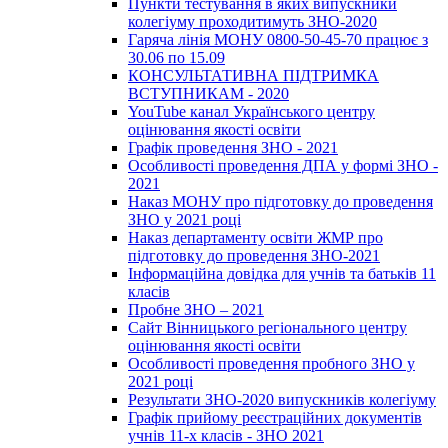
Пункти тестування в яких випускники
колегіуму проходитимуть ЗНО-2020
Гаряча лінія МОНУ 0800-50-45-70 працює з
30.06 по 15.09
КОНСУЛЬТАТИВНА ПІДТРИМКА
ВСТУПНИКАМ - 2020
YouTube канал Українського центру
оцінювання якості освіти
Графік проведення ЗНО - 2021
Особливості проведення ДПА у формі ЗНО -
2021
Наказ МОНУ про підготовку до проведення
ЗНО у 2021 році
Наказ департаменту освіти ЖМР про
підготовку до проведення ЗНО-2021
Інформаційна довідка для учнів та батьків 11
класів
Пробне ЗНО – 2021
Сайт Вінницького регіонального центру
оцінювання якості освіти
Особливості проведення пробного ЗНО у
2021 році
Результати ЗНО-2020 випускників колегіуму
Графік прийому реєстраційних документів
учнів 11-х класів - ЗНО 2021