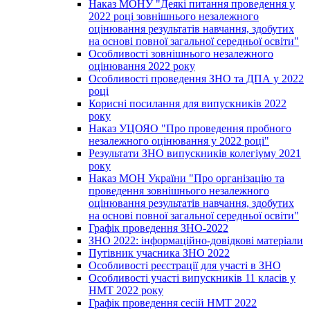
Наказ МОНУ "Деякі питання проведення у
2022 році зовнішнього незалежного
оцінювання результатів навчання, здобутих
на основі повної загальної середньої освіти"
Особливості зовнішнього незалежного
оцінювання 2022 року
Особливості проведення ЗНО та ДПА у 2022
році
Корисні посилання для випускників 2022
року
Наказ УЦОЯО "Про проведення пробного
незалежного оцінювання у 2022 році"
Результати ЗНО випускників колегіуму 2021
року
Наказ МОН України "Про організацію та
проведення зовнішнього незалежного
оцінювання результатів навчання, здобутих
на основі повної загальної середньої освіти"
Графік проведення ЗНО-2022
ЗНО 2022: інформаційно-довідкові матеріали
Путівник учасника ЗНО 2022
Особливості реєстрації для участі в ЗНО
Особливості участі випускників 11 класів у
НМТ 2022 року
Графік проведення сесій НМТ 2022