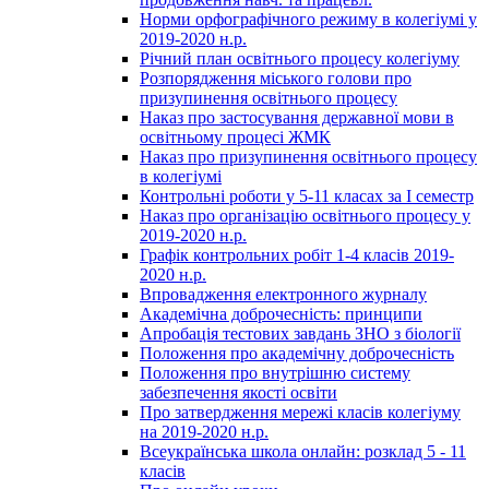
Норми орфографічного режиму в колегіумі у
2019-2020 н.р.
Річний план освітнього процесу колегіуму
Розпорядження міського голови про
призупинення освітнього процесу
Наказ про застосування державної мови в
освітньому процесі ЖМК
Наказ про призупинення освітнього процесу
в колегіумі
Контрольні роботи у 5-11 класах за І семестр
Наказ про організацію освітнього процесу у
2019-2020 н.р.
Графік контрольних робіт 1-4 класів 2019-
2020 н.р.
Впровадження електронного журналу
Академічна доброчесність: принципи
Апробація тестових завдань ЗНО з біології
Положення про академічну доброчесність
Положення про внутрішню систему
забезпечення якості освіти
Про затвердження мережі класів колегіуму
на 2019-2020 н.р.
Всеукраїнська школа онлайн: розклад 5 - 11
класів