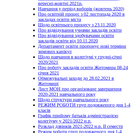
вересні-жовтні 2021р.
Навчання у період виборів (жовтень 2020)
Про освітній процес з 02 листопада 2020 в
закладах освіти міста
Щодо освітнього процесу з 23.11.2020
Про відвідування учнями закладів освіти
Про відвідування здобувачами освіти
закладів освіти від 10.11.2020
Департамент освіти пропонує нові терміни
зимових канікул
Щодо навчання в колегіумі у грудні-січні
2020/2021
Про роботу закладів освіти Житомира 08-24
січня 2021
Обмежувальні заходи до 28.02.2021 в
Житомирі
Лист МОН про організоване завершення
2020-2021 навчального року
Щодо структури навчального року
РЕЖИМ РОБОТИ груп подовженого дня 1-4
класів
Графік прийому батьків адміністрацією
колегіуму у 2021/2022 н.р.
Розклад дзвінків 2021-2022 н.р. ІІ семестр
Режим роботи груп подовженого дня 1-4