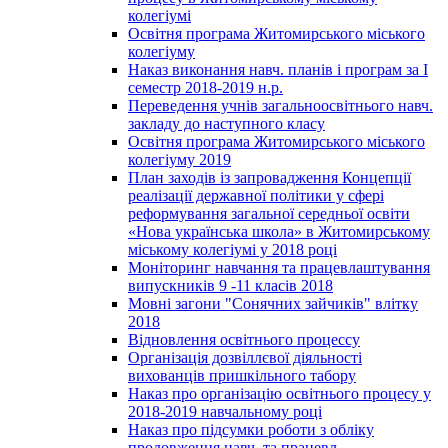
колегіумі
Освітня програма Житомирського міського
колегіуму
Наказ виконання навч. планів і програм за І
семестр 2018-2019 н.р.
Переведення учнів загальноосвітнього навч.
закладу до наступного класу
Освітня програма Житомирського міського
колегіуму 2019
План заходів із запровадження Концепції
реалізації державної політики у сфері
реформування загальної середньої освіти
«Нова українська школа» в Житомирському
міському колегіумі у 2018 році
Моніторинг навчання та працевлаштування
випускників 9 -11 класів 2018
Мовні загони "Сонячних зайчиків" влітку
2018
Відновлення освітнього процессу
Організація дозвіллєвої діяльності
вихованців пришкільного табору
Наказ про організацію освітнього процесу у
2018-2019 навчальному році
Наказ про підсумки роботи з обліку
продовження навч. та працевл.