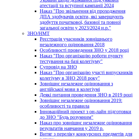
атестації та вступної кампанії 2024
Наказ "Про звільнення від проходження
ДПА здобувачів освіти, які завершують
здобуття початкової, базової та повної
загальної освіти у 2023/2024 н.р."
ЗНО/НМТ
Реєстрація учасників зовнішнього
незалежного оцінювання 2018
Особливості проведення ЗНО у 2018 році
Наказ "Про організацію роботи пункту
тестування на базі колегіуму"
Супровід на ЗНО
Наказ "Про організацію участі випускників
колегіуму в ЗНО 2018 року"
Зовнішнє незалежне оцінювання з
англійської мови в колегіумі
Деякі питання проведення ЗНО в 2019 році
Зовнішнє незалежне оцінювання 2019:
особливості та правила
Інноваційний проект з он-лайн підготовки
до ЗНО "Будь розумним"
Наказ про зовнішнє незалежне оцінювання
результатів навчання у 2019 р.
Витяг з переліку конкурсних предметів для