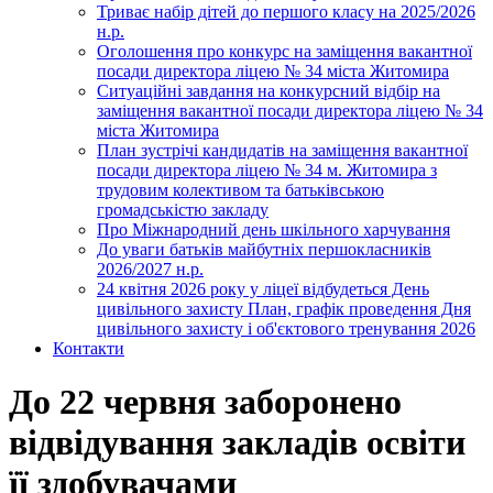
Триває набір дітей до першого класу на 2025/2026
н.р.
Оголошення про конкурс на заміщення вакантної
посади директора ліцею № 34 міста Житомира
Ситуаційні завдання на конкурсний відбір на
заміщення вакантної посади директора ліцею № 34
міста Житомира
План зустрічі кандидатів на заміщення вакантної
посади директора ліцею № 34 м. Житомира з
трудовим колективом та батьківською
громадськістю закладу
Про Міжнародний день шкільного харчування
До уваги батьків майбутніх першокласників
2026/2027 н.р.
24 квітня 2026 року у ліцеї відбудеться День
цивільного захисту План, графік проведення Дня
цивільного захисту і об'єктового тренування 2026
Контакти
До 22 червня заборонено
відвідування закладів освіти
її здобувачами