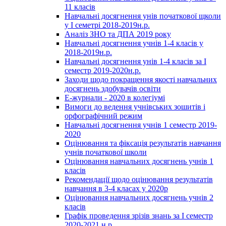
11 класів
Навчальні досягнення унів початкової щколи
у І семетрі 2018-2019н.р.
Аналіз ЗНО та ДПА 2019 року
Навчальні досягнення учнів 1-4 класів у
2018-2019н.р.
Навчальні досягнення унів 1-4 класів за І
семестр 2019-2020н.р.
Заходи щодо покращення якості навчальних
досягнень здобувачів освіти
Е-журнали - 2020 в колегіумі
Вимоги до ведення учнівських зошитів і
орфографічний режим
Навчальні досягнення учнів 1 семестр 2019-
2020
Оцінювання та фіксація результатів навчання
учнів початкової школи
Оцінювання навчальних досягнень учнів 1
класів
Рекомендації щодо оцінювання результатів
навчання в 3-4 класах у 2020р
Оцінювання навчальних досягнень учнів 2
класів
Графік проведення зрізів знань за І семестр
2020-2021 н.р.