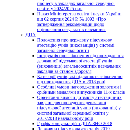
процесу в закладах загальної середньої
освіти у 2024/2025 н.р.
Наказ Міністерства освіти і науки України
від 02 серпня 2024 Р. № 1093 «Про
затвердження рекомендацій щодо
оцінювання результатів навчання»
ДПА
Положення про державну підсумкову
атестацію учнів (вихованців) у системі
загальної середньої освіти
Інструкція про звільнення від проходження
державної підсумкової атестації учнів
(вихованців) загальноосвітніх навчальних
закладів за станом здоров’я
Категорії учнів, які підлягають звільненню
від проходження ДПА в 2018 році
Особливі умови нагородження золотими і
срібними медалями випускників 11-х класів
Орієнтовні вимоги до змісту атестаційних
завдань для проведення державної
підсумкової атестації учнів (вихованців) у
системі загальної середньої освіти у
2017/2018 навчальному році
Графік консультацій з ДПА-ЗНО 2018
Державна підсумкова атестація 2019