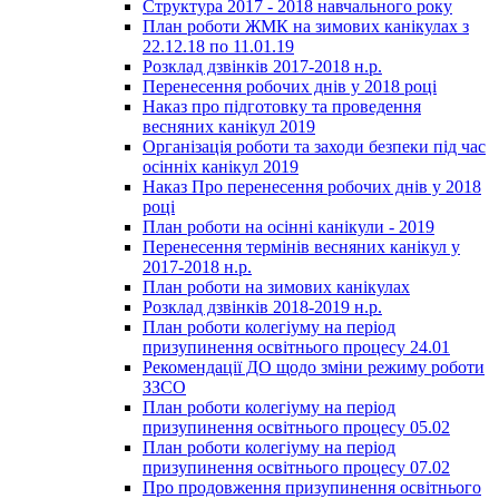
Структура 2017 - 2018 навчального року
План роботи ЖМК на зимових канікулах з
22.12.18 по 11.01.19
Розклад дзвінків 2017-2018 н.р.
Перенесення робочих днів у 2018 році
Наказ про підготовку та проведення
весняних канікул 2019
Організація роботи та заходи безпеки під час
осінніх канікул 2019
Наказ Про перенесення робочих днів у 2018
році
План роботи на осінні канікули - 2019
Перенесення термінів весняних канікул у
2017-2018 н.р.
План роботи на зимових канікулах
Розклад дзвінків 2018-2019 н.р.
План роботи колегіуму на період
призупинення освітнього процесу 24.01
Рекомендації ДО щодо зміни режиму роботи
ЗЗСО
План роботи колегіуму на період
призупинення освітнього процесу 05.02
План роботи колегіуму на період
призупинення освітнього процесу 07.02
Про продовження призупинення освітнього