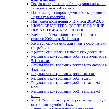
Графік контрольних робіт з української мови
та математики у 4-х класах
План заходів з впровадження Електронного
Журналу в колегіумі
Навчальні досягнення 5-11 класи 2019/2020
ЩОДО СВІДОЦТВА ДОСЯГНЕНЬ УЧНІВ
ПОЧАТКОВИХ КЛАСІВ НУШ
Внутрішній моніторинг якості освіти за І
семестр 20/21 н.р. 5-11 класи
Критерії оцінювання для учнів з особливими
потребами
Критерії оцінювання навчальних досягнень
Результати контрольних робіт з математики в
5-11 класах
Результати контрольних робіт з математики в
4 класах
Результати контрольних робіт з фізики
Результати контрольних робіт з хімії
Результати контрольних робіт з німецької
мови
Результати контрольних робіт з польської
мови
МОН України затвердило рекомендації щодо
оцінювання учнів 1-4 класів
Внутрішній моніторинг якості освіти