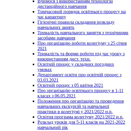
Вчимося з використанням технологій
дистанційного навчання
Тимчасовий порядок освітнього процесу на
час карантину
Гігієнічні правила складання розкладу
навчальних занять
Тривалість навчального заняття з технічними
засобами навчання
Про організацію роботи колегіуму з 25 січня
2021
Тривалість та форми роботи під час уроку з
використанням дист. техн.
Освітній процес у складних погодних
умовах
Департамент освіти про освітній процес з
03.03.2021
Освітній процес з 05 квітня 2021
Про організацію освітнього процесу в 1-11
класах з 06.05.2021
Положення про організацію та проведення
навчальних екскурсій та навчальної
практики в колегіумі у 2021/2022 н.р.
Освітня програма колегіуму 2021/2022 н.р.
Розклад уроків для 5-11 класів на 2021-2022
навчальний рік