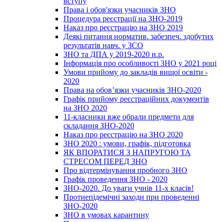
вступу
Права і обов'язки учасників ЗНО
Процедура реєстрації на ЗНО-2019
Наказ про реєстрацію на ЗНО 2019
Деякі питання норматив. забезпеч. здобутих
результатів навч. у ЗСО
ЗНО та ДПА у 2019-2020 н.р.
Інформація про особливості ЗНО у 2021 році
Умови прийому до закладів вищої освіти -
2020
Права на обов’язки учасників ЗНО-2020
Графік прийому реєстраційних документів
на ЗНО 2020
11-класники вже обрали предмети для
складання ЗНО-2020
Наказ про реєстрацію на ЗНО 2020
ЗНО 2020 : умови, графік, підготовка
ЯК ВПОРАТИСЯ З НАПРУГОЮ ТА
СТРЕСОМ ПЕРЕД ЗНО
Про відтермінування пробного ЗНО
Графік проведення ЗНО - 2020
ЗНО-2020. До уваги учнів 11-х класів!
Протиепідемічні заходи при проведенні
ЗНО-2020
ЗНО в умовах карантину