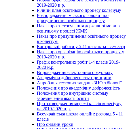
2019-2020 н.р.
Річний план освітнього процесу колегіуму
Розпорядження міського голови про
призупинення освітнього процесу
Наказ про застосування державної мови в
освітньому процесі ЖМК
Наказ про призупинення освітнього процесу
в колегіумі
Контрольні роботи у 5-11 класах за І семестр
Наказ про організацію освітнього процесу у
2019-2020 н.р.
Графік контрольних робіт 1-4 класів 2019-
2020 н.р.
Впровадження електронного журналу
Академічна доброчесність: принципи
Апробація тестових завдань ЗНО з біології
Положення про академічну доброчесність
Положення про внутрішню систему
забезпечення якості освіти
Про затвердження мережі класів колегіуму
на 2019-2020 н.р.
Всеукраїнська школа онлайн: розклад 5 - 11
класів
Про онлайн уроки