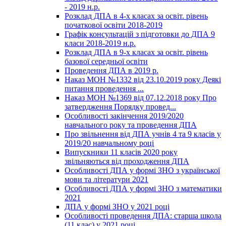
- 2019 н.р.
Розклад ДПА в 4-х класах за освіт. рівень
початкової освіти 2018-2019
Графік консультацій з підготовки до ДПА 9
класи 2018-2019 н.р.
Розклад ДПА в 9-х класах за освіт. рівень
базової середньої освіти
Проведення ДПА в 2019 р.
Наказ МОН №1332 від 23.10.2019 року Деякі
питання проведення ...
Наказ МОН №1369 від 07.12.2018 року Про
затвердження Порядку провед...
Особливості закінчення 2019/2020
навчального року та проведення ДПА
Про звільнення від ДПА учнів 4 та 9 класів у
2019/20 навчальному році
Випускники 11 класів 2020 року
звільняються від проходження ДПА
Особливості ДПА у формі ЗНО з української
мови та літератури 2021
Особливості ДПА у формі ЗНО з математики
2021
ДПА у формі ЗНО у 2021 році
Особливості проведення ДПА: старша школа
(11 клас) у 2021 році