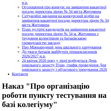
н.р.
Оголошення про конкурс на заміщення вакантної
посади директора ліцею № 34 міста Житомира
Ситуаційні завдання на конкурсний відбір на
заміщення вакантної посади директора ліцею № 34
міста Житомира
План зустрічі кандидатів на заміщення вакантної
посади директора ліцею № 34 м. Житомира з
трудовим колективом та батьківською
громадськістю закладу
Про Міжнародний день шкільного харчування
До уваги батьків майбутніх першокласників
2026/2027 н.р.
24 квітня 2026 року у ліцеї відбудеться День
цивільного захисту План, графік проведення Дня
цивільного захисту і об'єктового тренування 2026
Контакти
Наказ "Про організацію
роботи пункту тестування на
базі колегіуму"