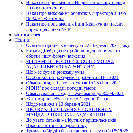
Наказ про призначення Надії Стойкової у період
дії воєнного стану
Наказ про виконання обов'язків директора ліцею
№ 34 м. Житомира
Наказ про призначення Інни Кравчук на посаду
директора ліцею № 34
Фотогалерея
Новини
Освітній процес в колегіумі з 22 березня 2021 року
Батьки дітей, що не пройшли щеплення мають
обрати іншу форму навчання
РЕГЛАМЕНТ РОБОТИ ЗЗСО В УМОВАХ
АДАПТИВНОГО КАРАНТИНУ
Що має бути в рюкзаку учня
Особливості проведення пробного ЗНО-2021
Обмеження, які діють в Україні з 25 січня 2021
МОНУ про складні погодні умови
Обмежувальні заходи в Житомирі до 30.04.2021
Житомир перебуватиме у "червоній" зоні
Щодо канікул з 13 березня 2021
ПРО ВИКОРИСТАННЯ СПОРТИВНИХ
МАЙДАНЧИКІВ ЗАКЛАДУ ОСВІТИ
До уваги батьків майбутніх першокласників
Правила літнього відпочинку
Триває набір дітей до першого класу на 2025/2026