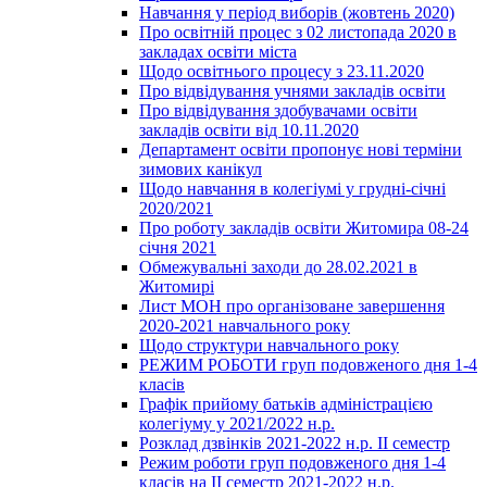
Навчання у період виборів (жовтень 2020)
Про освітній процес з 02 листопада 2020 в
закладах освіти міста
Щодо освітнього процесу з 23.11.2020
Про відвідування учнями закладів освіти
Про відвідування здобувачами освіти
закладів освіти від 10.11.2020
Департамент освіти пропонує нові терміни
зимових канікул
Щодо навчання в колегіумі у грудні-січні
2020/2021
Про роботу закладів освіти Житомира 08-24
січня 2021
Обмежувальні заходи до 28.02.2021 в
Житомирі
Лист МОН про організоване завершення
2020-2021 навчального року
Щодо структури навчального року
РЕЖИМ РОБОТИ груп подовженого дня 1-4
класів
Графік прийому батьків адміністрацією
колегіуму у 2021/2022 н.р.
Розклад дзвінків 2021-2022 н.р. ІІ семестр
Режим роботи груп подовженого дня 1-4
класів на ІІ семестр 2021-2022 н.р.