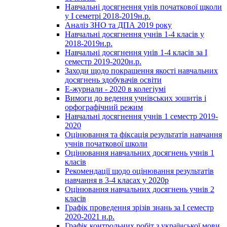
Навчальні досягнення унів початкової щколи
у І семетрі 2018-2019н.р.
Аналіз ЗНО та ДПА 2019 року
Навчальні досягнення учнів 1-4 класів у
2018-2019н.р.
Навчальні досягнення унів 1-4 класів за І
семестр 2019-2020н.р.
Заходи щодо покращення якості навчальних
досягнень здобувачів освіти
Е-журнали - 2020 в колегіумі
Вимоги до ведення учнівських зошитів і
орфографічний режим
Навчальні досягнення учнів 1 семестр 2019-
2020
Оцінювання та фіксація результатів навчання
учнів початкової школи
Оцінювання навчальних досягнень учнів 1
класів
Рекомендації щодо оцінювання результатів
навчання в 3-4 класах у 2020р
Оцінювання навчальних досягнень учнів 2
класів
Графік проведення зрізів знань за І семестр
2020-2021 н.р.
Графік контрольних робіт з української мови