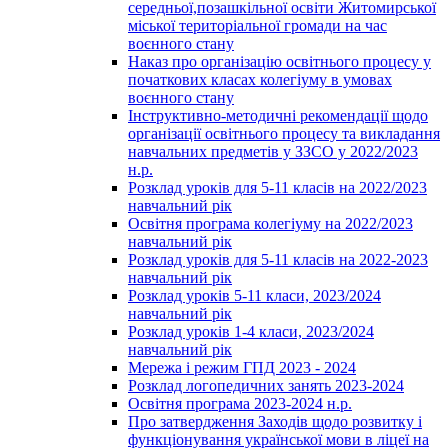
середньої,позашкільної освіти Житомирської
міської територіальної громади на час
воєнного стану
Наказ про організацію освітнього процесу у
початкових класах колегіуму в умовах
воєнного стану
Інструктивно-методичні рекомендації щодо
організації освітнього процесу та викладання
навчальних предметів у ЗЗСО у 2022/2023
н.р.
Розклад уроків для 5-11 класів на 2022/2023
навчальний рік
Освітня програма колегіуму на 2022/2023
навчальний рік
Розклад уроків для 5-11 класів на 2022-2023
навчальний рік
Розклад уроків 5-11 класи, 2023/2024
навчальний рік
Розклад уроків 1-4 класи, 2023/2024
навчальний рік
Мережа і режим ГПД 2023 - 2024
Розклад логопедичних занять 2023-2024
Освітня програма 2023-2024 н.р.
Про затвердження Заходів щодо розвитку і
функціонування української мови в ліцеї на