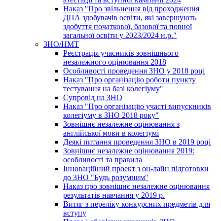
Наказ "Про звільнення від проходження
ДПА здобувачів освіти, які завершують
здобуття початкової, базової та повної
загальної освіти у 2023/2024 н.р."
ЗНО/НМТ
Реєстрація учасників зовнішнього
незалежного оцінювання 2018
Особливості проведення ЗНО у 2018 році
Наказ "Про організацію роботи пункту
тестування на базі колегіуму"
Супровід на ЗНО
Наказ "Про організацію участі випускників
колегіуму в ЗНО 2018 року"
Зовнішнє незалежне оцінювання з
англійської мови в колегіумі
Деякі питання проведення ЗНО в 2019 році
Зовнішнє незалежне оцінювання 2019:
особливості та правила
Інноваційний проект з он-лайн підготовки
до ЗНО "Будь розумним"
Наказ про зовнішнє незалежне оцінювання
результатів навчання у 2019 р.
Витяг з переліку конкурсних предметів для
вступу