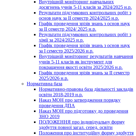
Внутрішній моніторинг навчальних
досягнень учнів 5-11 класів за 2024/2025 н.р.
Результати підсумкових контрольних робіт з
основ наук за ІІ семестр 2024/2025 н.р.
Графік проведення зрізів знань з основ наук
за ІІ семестр 2024/ 2025 н.р.
Результати підсумкових контрольних робіт з
хімії за 2024/2025 н.р.
Графік проведення зрізів знань з основ наук
за І семестр 2025/2026 н.р.
Внутрішній моніторинг результатів навчання
учнів 5-11 класів як інструмент для
покращення якості освіти 2025/2026 н.р.
Графік проведення зрізів знань за ІІ семестр
2025/2026 н.р.
Нормативна база
Нормативно-правова база діяльності закладів
освіти 2018-2019 н.р.
Наказ МОН про затвердження порядку
проведення ДПА
Наказ МОН про підготовку до проведення
ЗНО 2019
ПОЛОЖЕННЯ про індивідуальну форму
здобуття повної загал. серед. освіти
Положення про інституційну форму здобуття