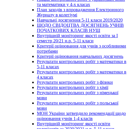
та математики у 4-х класах
План заходів з впровадження Електронного
Журналу в колегіумі
Навчальні досягнення 5-11 класи 2019/2020
ЩОДО СВІДОЦТВА ДОСЯГНЕНЬ УЧНІВ
ПОЧАТКОВИХ КЛАСІВ НУШ
Внутрішній моніторинг якості освіти за І
семестр 20/21 н.р. 5-11 класи
Критерії оцінювання для учнів з особливими
потребами
Критерії оцінювання навчальних досягнень
Результати контрольних робіт з математики в
5-11 класах
Результати контрольних робіт з математики в
4 класах
Результати контрольних робіт з фізики
Результати контрольних робіт з хімії
Результати контрольних робіт з німецької
мови
Результати контрольних робіт з польської
мови
МОН України затвердило рекомендації щодо
оцінювання учнів 1-4 класів
Внутрішній моніторинг якості освіти
колегіантів за 2020/2021 н.р. 5-11 класи