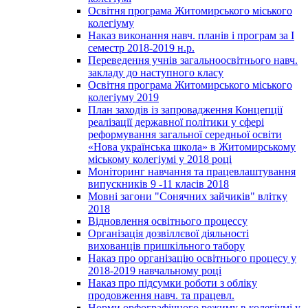
Освітня програма Житомирського міського
колегіуму
Наказ виконання навч. планів і програм за І
семестр 2018-2019 н.р.
Переведення учнів загальноосвітнього навч.
закладу до наступного класу
Освітня програма Житомирського міського
колегіуму 2019
План заходів із запровадження Концепції
реалізації державної політики у сфері
реформування загальної середньої освіти
«Нова українська школа» в Житомирському
міському колегіумі у 2018 році
Моніторинг навчання та працевлаштування
випускників 9 -11 класів 2018
Мовні загони "Сонячних зайчиків" влітку
2018
Відновлення освітнього процессу
Організація дозвіллєвої діяльності
вихованців пришкільного табору
Наказ про організацію освітнього процесу у
2018-2019 навчальному році
Наказ про підсумки роботи з обліку
продовження навч. та працевл.
Норми орфографічного режиму в колегіумі у