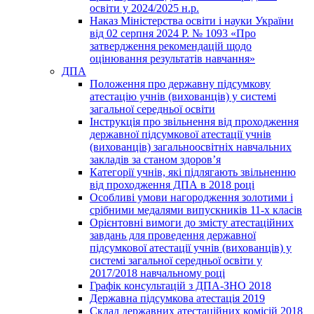
освіти у 2024/2025 н.р.
Наказ Міністерства освіти і науки України
від 02 серпня 2024 Р. № 1093 «Про
затвердження рекомендацій щодо
оцінювання результатів навчання»
ДПА
Положення про державну підсумкову
атестацію учнів (вихованців) у системі
загальної середньої освіти
Інструкція про звільнення від проходження
державної підсумкової атестації учнів
(вихованців) загальноосвітніх навчальних
закладів за станом здоров’я
Категорії учнів, які підлягають звільненню
від проходження ДПА в 2018 році
Особливі умови нагородження золотими і
срібними медалями випускників 11-х класів
Орієнтовні вимоги до змісту атестаційних
завдань для проведення державної
підсумкової атестації учнів (вихованців) у
системі загальної середньої освіти у
2017/2018 навчальному році
Графік консультацій з ДПА-ЗНО 2018
Державна підсумкова атестація 2019
Склад державних атестаційних комісій 2018