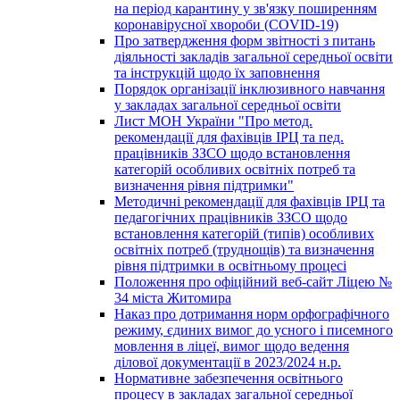
на період карантину у зв'язку поширенням
коронавірусної хвороби (COVID-19)
Про затвердження форм звітності з питань
діяльності закладів загальної середньої освіти
та інструкцій щодо їх заповнення
Порядок організації інклюзивного навчання
у закладах загальної середньої освіти
Лист МОН України "Про метод.
рекомендації для фахівців ІРЦ та пед.
працівників ЗЗСО щодо встановлення
категорій особливих освітніх потреб та
визначення рівня підтримки"
Методичні рекомендації для фахівців ІРЦ та
педагогічних працівників ЗЗСО щодо
встановлення категорій (типів) особливих
освітніх потреб (труднощів) та визначення
рівня підтримки в освітньому процесі
Положення про офіційний веб-сайт Ліцею №
34 міста Житомира
Наказ про дотримання норм орфографічного
режиму, єдиних вимог до усного і писемного
мовлення в ліцеї, вимог щодо ведення
ділової документації в 2023/2024 н.р.
Нормативне забезпечення освітнього
процесу в закладах загальної середньої