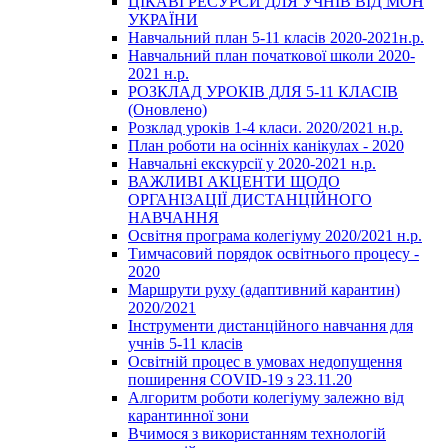
ЦІКАВІ РЕСУРСИ ДЛЯ УЧНІВ ВІД МОН
УКРАЇНИ
Навчальний план 5-11 класів 2020-2021н.р.
Навчальний план початкової школи 2020-
2021 н.р.
РОЗКЛАД УРОКІВ ДЛЯ 5-11 КЛАСІВ
(Оновлено)
Розклад уроків 1-4 класи. 2020/2021 н.р.
План роботи на осінніх канікулах - 2020
Навчальні екскурсії у 2020-2021 н.р.
ВАЖЛИВІ АКЦЕНТИ ЩОДО
ОРГАНІЗАЦІЇ ДИСТАНЦІЙНОГО
НАВЧАННЯ
Освітня програма колегіуму 2020/2021 н.р.
Тимчасовий порядок освітнього процесу -
2020
Маршрути руху (адаптивний карантин)
2020/2021
Інструменти дистанційного навчання для
учнів 5-11 класів
Освітній процес в умовах недопущення
поширення COVID-19 з 23.11.20
Алгоритм роботи колегіуму залежно від
карантинної зони
Вчимося з використанням технологій