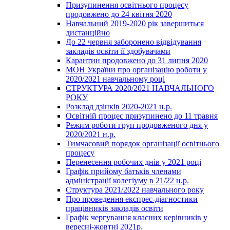
Призупинення освітнього процесу
продовжено до 24 квітня 2020
Навчальний 2019-2020 рік завершиться
дистанційно
До 22 червня заборонено відвідування
закладів освіти її здобувачами
Карантин продовжено до 31 липня 2020
МОН України про організацію роботи у
2020/2021 навчальному році
СТРУКТУРА 2020/2021 НАВЧАЛЬНОГО
РОКУ
Розклад дзінків 2020-2021 н.р.
Освітній процес призупинено до 11 травня
Режим роботи груп продовженого дня у
2020/2021 н.р.
Тимчасовий порядок організації освітнього
процесу
Перенесення робочих днів у 2021 році
Графік прийому батьків членами
адміністрації колегіуму в 21/22 н.р.
Структура 2021/2022 навчального року
Про проведення експрес-діагностики
працівників закладів освіти
Графік чергування класних керівників у
вересні-жовтні 2021р.