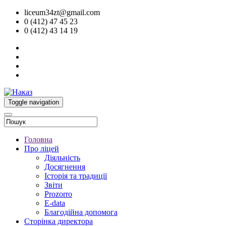
liceum34zt@gmail.com
0 (412) 47 45 23
0 (412) 43 14 19
Toggle navigation
Головна
Про ліцей
Діяльність
Досягнення
Історія та традиції
Звіти
Prozorro
E-data
Благодійна допомога
Сторінка директора