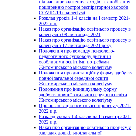
під час впровадження заходів із запобігання
поширенню гострої респіраторної хвороби
COVID-19 в колегіумі
Розклад уроків 1-4 класів на І семестр 2021-
2022 н.р.
Наказ про організацію освітнього процесу в
колегіумі з 08 листопада 2021
Наказ про організацію освітнього процесу в
колегіумі з 17 листопада 2021 року
Положення про команду психолого-
педагогічного супроводу дитини з
особливими освітніми потребами
Житомирського міського колегіуму
Положення про дистанційну форму здобуття
повної загальної середньої освіти
Житомирського міського колегіуму
Положення про індивідуальну форму
здобуття повної загальної середньої освіти
Житомирського міського колегіуму
Про організацію освітнього процесу у 2021-
2022 н.р.
Розклад уроків 1-4 класів на ІІ семестр 2021-
2022 н.р.
Наказ про організацію освітнього процесу у
закладах дошкільної,загальної