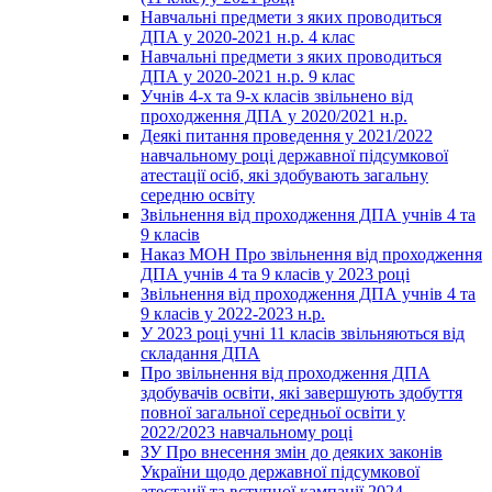
Навчальні предмети з яких проводиться
ДПА у 2020-2021 н.р. 4 клас
Навчальні предмети з яких проводиться
ДПА у 2020-2021 н.р. 9 клас
Учнів 4-х та 9-х класів звільнено від
проходження ДПА у 2020/2021 н.р.
Деякі питання проведення у 2021/2022
навчальному році державної підсумкової
атестації осіб, які здобувають загальну
середню освіту
Звільнення від проходження ДПА учнів 4 та
9 класів
Наказ МОН Про звільнення від проходження
ДПА учнів 4 та 9 класів у 2023 році
Звільнення від проходження ДПА учнів 4 та
9 класів у 2022-2023 н.р.
У 2023 році учні 11 класів звільняються від
складання ДПА
Про звільнення від проходження ДПА
здобувачів освіти, які завершують здобуття
повної загальної середньої освіти у
2022/2023 навчальному році
ЗУ Про внесення змін до деяких законів
України щодо державної підсумкової
атестації та вступної кампанії 2024