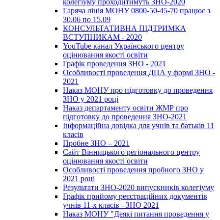
колегіуму проходитимуть ЗНО-2020
Гаряча лінія МОНУ 0800-50-45-70 працює з
30.06 по 15.09
КОНСУЛЬТАТИВНА ПІДТРИМКА
ВСТУПНИКАМ - 2020
YouTube канал Українського центру
оцінювання якості освіти
Графік проведення ЗНО - 2021
Особливості проведення ДПА у формі ЗНО -
2021
Наказ МОНУ про підготовку до проведення
ЗНО у 2021 році
Наказ департаменту освіти ЖМР про
підготовку до проведення ЗНО-2021
Інформаційна довідка для учнів та батьків 11
класів
Пробне ЗНО – 2021
Сайт Вінницького регіонального центру
оцінювання якості освіти
Особливості проведення пробного ЗНО у
2021 році
Результати ЗНО-2020 випускників колегіуму
Графік прийому реєстраційних документів
учнів 11-х класів - ЗНО 2021
Наказ МОНУ "Деякі питання проведення у