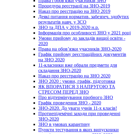
Права і обов'язки учасників ЗНО
Процедура реєстрації на ЗНО-2019
Наказ про реєстрацію на ЗНО 2019
Деякі питання норматив. забезпеч. здобутих
результатів навч. у ЗСО
ЗНО та ДПА у 2019-2020 н.р.
Інформація про особливості ЗНО у 2021 році
Умови прийому до закладів вищої освіти -
2020
Права на обов’язки учасників ЗНО-2020
Графік прийому реєстраційних документів
на ЗНО 2020
11-класники вже обрали предмети для
складання ЗНО-2020
Наказ про реєстрацію на ЗНО 2020
ЗНО 2020 : умови, графік, підготовка
ЯК ВПОРАТИСЯ З НАПРУГОЮ ТА
СТРЕСОМ ПЕРЕД ЗНО
Про відтермінування пробного ЗНО
Графік проведення ЗНО - 2020
ЗНО-2020. До уваги учнів 11-х класів!
Протиепідемічні заходи при проведенні
ЗНО-2020
ЗНО в умовах карантину
Пункти тестування в яких випускники