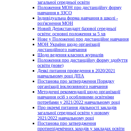
загальної середньої освіти
Положення МОН про дистанційну форму
навчання в ЗЗСО
Індивідуальна форма навчання в школі -
роз'яснення МОН
Новий Держстандарт базової середньої
освіти: основні положення за 5 хв
Нове у Положенні про дистанційне навчання
МОН України щодо організації
дистанційного навчання
Щодо ведення класних журналів
Положення про дистанційну форму здобуття
освіти (нове)
Деякі питання проведення в 2020/2021
навчальному році ДПА
Постанова про затвердження Порядку
організації інклюзивного навчання
Методичні рекомендації щодо організації
навчання осіб з особливими освітніми
потребами у 2021/2022 навчальному році
Про окремі питання діяльності закладів
загальної середньої освіти у новому
2021/2022 навчальному році
Постанова про затвердження
протиепідемічних заходів у закладах освіти