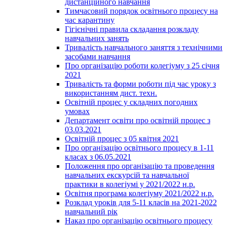
дистанційного навчання
Тимчасовий порядок освітнього процесу на
час карантину
Гігієнічні правила складання розкладу
навчальних занять
Тривалість навчального заняття з технічними
засобами навчання
Про організацію роботи колегіуму з 25 січня
2021
Тривалість та форми роботи під час уроку з
використанням дист. техн.
Освітній процес у складних погодних
умовах
Департамент освіти про освітній процес з
03.03.2021
Освітній процес з 05 квітня 2021
Про організацію освітнього процесу в 1-11
класах з 06.05.2021
Положення про організацію та проведення
навчальних екскурсій та навчальної
практики в колегіумі у 2021/2022 н.р.
Освітня програма колегіуму 2021/2022 н.р.
Розклад уроків для 5-11 класів на 2021-2022
навчальний рік
Наказ про організацію освітнього процесу