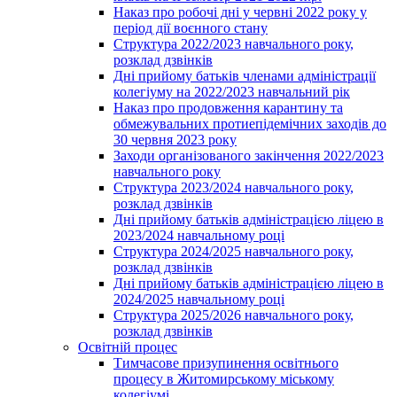
Наказ про робочі дні у червні 2022 року у
період дії воєнного стану
Структура 2022/2023 навчального року,
розклад дзвінків
Дні прийому батьків членами адміністрації
колегіуму на 2022/2023 навчальний рік
Наказ про продовження карантину та
обмежувальних протиепідемічних заходів до
30 червня 2023 року
Заходи організованого закінчення 2022/2023
навчального року
Структура 2023/2024 навчального року,
розклад дзвінків
Дні прийому батьків адміністрацією ліцею в
2023/2024 навчальному році
Структура 2024/2025 навчального року,
розклад дзвінків
Дні прийому батьків адміністрацією ліцею в
2024/2025 навчальному році
Структура 2025/2026 навчального року,
розклад дзвінків
Освітній процес
Тимчасове призупинення освітнього
процесу в Житомирському міському
колегіумі