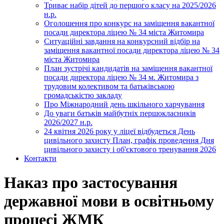
Триває набір дітей до першого класу на 2025/2026
н.р.
Оголошення про конкурс на заміщення вакантної
посади директора ліцею № 34 міста Житомира
Ситуаційні завдання на конкурсний відбір на
заміщення вакантної посади директора ліцею № 34
міста Житомира
План зустрічі кандидатів на заміщення вакантної
посади директора ліцею № 34 м. Житомира з
трудовим колективом та батьківською
громадськістю закладу
Про Міжнародний день шкільного харчування
До уваги батьків майбутніх першокласників
2026/2027 н.р.
24 квітня 2026 року у ліцеї відбудеться День
цивільного захисту План, графік проведення Дня
цивільного захисту і об'єктового тренування 2026
Контакти
Наказ про застосування
державної мови в освітньому
процесі ЖМК