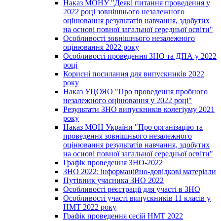
Наказ МОНУ "Деякі питання проведення у
2022 році зовнішнього незалежного
оцінювання результатів навчання, здобутих
на основі повної загальної середньої освіти"
Особливості зовнішнього незалежного
оцінювання 2022 року
Особливості проведення ЗНО та ДПА у 2022
році
Корисні посилання для випускників 2022
року
Наказ УЦОЯО "Про проведення пробного
незалежного оцінювання у 2022 році"
Результати ЗНО випускників колегіуму 2021
року
Наказ МОН України "Про організацію та
проведення зовнішнього незалежного
оцінювання результатів навчання, здобутих
на основі повної загальної середньої освіти"
Графік проведення ЗНО-2022
ЗНО 2022: інформаційно-довідкові матеріали
Путівник учасника ЗНО 2022
Особливості реєстрації для участі в ЗНО
Особливості участі випускників 11 класів у
НМТ 2022 року
Графік проведення сесій НМТ 2022