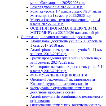
міста Житомира на 2025/2026 н.р.
Розклад уроків на 2025/2026 н.р.
Розклад уроків 1-4 класів Ліцею № 34 міста
Житомира на І семестр 2025/2026 н.р.
Мережа і режим груп подовженого дня 1-4
класів 2025/2026 н.р.
ОСВІТНЯ ПРОГРАМА ЛІЦЕЮ № 34 М.
ЖИТОМИРА на 2025/2026 навчальний рік
Система оцінювання навчальних досягнень
Аналіз навч. досягнень учнів 5 - 11 класів за
1 сем. 2017-2018 н.р.
Аналіз рівня навч. досягнень учнів 5 - 11 кл.
за І сем. 2018-2019 н.р.
Графік проведення зрізів знань з основ наук
за ІІ семестр 2024/2025 н.р.
Моніторинг навчальних досягнень учнів 5-11
класів у 2018-2019 н.р.
ФОРМУВАЛЬНЕ ОЦІНЮВАННЯ
Оновлені рекомендації, як заповнювати
Класний журнал початкових класів
Формувальне оцінювання навчальних
досягнень здобувачів освіти
Аналіз результатів зовнішнього незалежного
оцінювання
Оцінювання навчальних досягнень учнів 5-