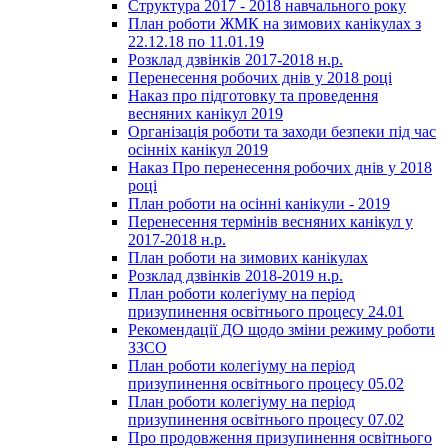
Структура 2017 - 2018 навчального року
План роботи ЖМК на зимових канікулах з
22.12.18 по 11.01.19
Розклад дзвінків 2017-2018 н.р.
Перенесення робочих днів у 2018 році
Наказ про підготовку та проведення
весняних канікул 2019
Організація роботи та заходи безпеки під час
осінніх канікул 2019
Наказ Про перенесення робочих днів у 2018
році
План роботи на осінні канікули - 2019
Перенесення термінів весняних канікул у
2017-2018 н.р.
План роботи на зимових канікулах
Розклад дзвінків 2018-2019 н.р.
План роботи колегіуму на період
призупинення освітнього процесу 24.01
Рекомендації ДО щодо зміни режиму роботи
ЗЗСО
План роботи колегіуму на період
призупинення освітнього процесу 05.02
План роботи колегіуму на період
призупинення освітнього процесу 07.02
Про продовження призупинення освітнього