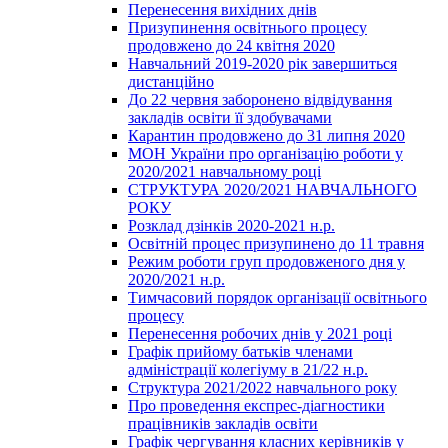
Перенесення вихідних днів
Призупинення освітнього процесу
продовжено до 24 квітня 2020
Навчальний 2019-2020 рік завершиться
дистанційно
До 22 червня заборонено відвідування
закладів освіти її здобувачами
Карантин продовжено до 31 липня 2020
МОН України про організацію роботи у
2020/2021 навчальному році
СТРУКТУРА 2020/2021 НАВЧАЛЬНОГО
РОКУ
Розклад дзінків 2020-2021 н.р.
Освітній процес призупинено до 11 травня
Режим роботи груп продовженого дня у
2020/2021 н.р.
Тимчасовий порядок організації освітнього
процесу
Перенесення робочих днів у 2021 році
Графік прийому батьків членами
адміністрації колегіуму в 21/22 н.р.
Структура 2021/2022 навчального року
Про проведення експрес-діагностики
працівників закладів освіти
Графік чергування класних керівників у