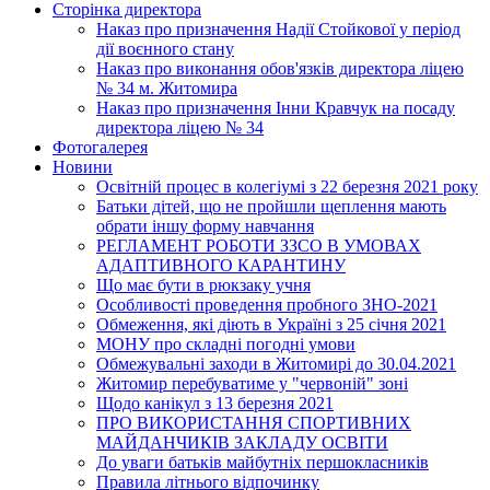
Сторінка директора
Наказ про призначення Надії Стойкової у період
дії воєнного стану
Наказ про виконання обов'язків директора ліцею
№ 34 м. Житомира
Наказ про призначення Інни Кравчук на посаду
директора ліцею № 34
Фотогалерея
Новини
Освітній процес в колегіумі з 22 березня 2021 року
Батьки дітей, що не пройшли щеплення мають
обрати іншу форму навчання
РЕГЛАМЕНТ РОБОТИ ЗЗСО В УМОВАХ
АДАПТИВНОГО КАРАНТИНУ
Що має бути в рюкзаку учня
Особливості проведення пробного ЗНО-2021
Обмеження, які діють в Україні з 25 січня 2021
МОНУ про складні погодні умови
Обмежувальні заходи в Житомирі до 30.04.2021
Житомир перебуватиме у "червоній" зоні
Щодо канікул з 13 березня 2021
ПРО ВИКОРИСТАННЯ СПОРТИВНИХ
МАЙДАНЧИКІВ ЗАКЛАДУ ОСВІТИ
До уваги батьків майбутніх першокласників
Правила літнього відпочинку