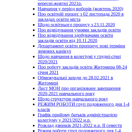
вересні-жовтні 2021р.
Навчання у період виборів (жовтень 2020)
Про освітній процес з 02 листопада 2020 в
закладах освіти міста
Щодо освітнього процесу з 23.11.2020
Про відвідування учнями закладів освіти
Про відвідування здобувачами освіти
закладів освіти від 10.11.2020
Департамент освіти пропонує нові терміни
зимових канікул
Щодо навчання в колегіумі у грудні-січні
2020/2021
Про роботу закладів освіти Житомира 08-24
січня 2021
Обмежувальні заходи до 28.02.2021 в
Житомирі
Лист МОН про організоване завершення
2020-2021 навчального року
Щодо структури навчального року
РЕЖИМ РОБОТИ груп подовженого дня 1-4
класів
Графік прийому батьків адміністрацією
колегіуму у 2021/2022 н.р.
Розклад дзвінків 2021-2022 н.р. ІІ семестр
Режим роботи груп подовженого дня 1-4