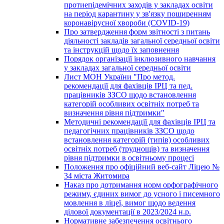
протиепідемічних заходів у закладах освіти
на період карантину у зв'язку поширенням
коронавірусної хвороби (COVID-19)
Про затвердження форм звітності з питань
діяльності закладів загальної середньої освіти
та інструкцій щодо їх заповнення
Порядок організації інклюзивного навчання
у закладах загальної середньої освіти
Лист МОН України "Про метод.
рекомендації для фахівців ІРЦ та пед.
працівників ЗЗСО щодо встановлення
категорій особливих освітніх потреб та
визначення рівня підтримки"
Методичні рекомендації для фахівців ІРЦ та
педагогічних працівників ЗЗСО щодо
встановлення категорій (типів) особливих
освітніх потреб (труднощів) та визначення
рівня підтримки в освітньому процесі
Положення про офіційний веб-сайт Ліцею №
34 міста Житомира
Наказ про дотримання норм орфографічного
режиму, єдиних вимог до усного і писемного
мовлення в ліцеї, вимог щодо ведення
ділової документації в 2023/2024 н.р.
Нормативне забезпечення освітнього