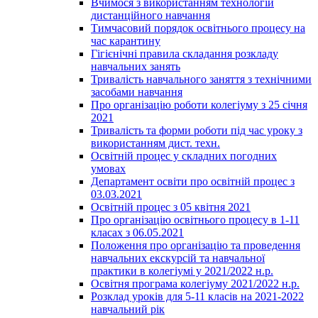
Вчимося з використанням технологій
дистанційного навчання
Тимчасовий порядок освітнього процесу на
час карантину
Гігієнічні правила складання розкладу
навчальних занять
Тривалість навчального заняття з технічними
засобами навчання
Про організацію роботи колегіуму з 25 січня
2021
Тривалість та форми роботи під час уроку з
використанням дист. техн.
Освітній процес у складних погодних
умовах
Департамент освіти про освітній процес з
03.03.2021
Освітній процес з 05 квітня 2021
Про організацію освітнього процесу в 1-11
класах з 06.05.2021
Положення про організацію та проведення
навчальних екскурсій та навчальної
практики в колегіумі у 2021/2022 н.р.
Освітня програма колегіуму 2021/2022 н.р.
Розклад уроків для 5-11 класів на 2021-2022
навчальний рік