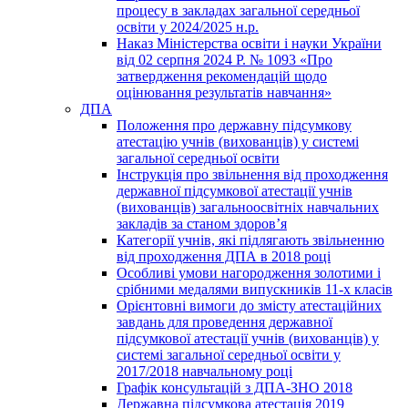
процесу в закладах загальної середньої
освіти у 2024/2025 н.р.
Наказ Міністерства освіти і науки України
від 02 серпня 2024 Р. № 1093 «Про
затвердження рекомендацій щодо
оцінювання результатів навчання»
ДПА
Положення про державну підсумкову
атестацію учнів (вихованців) у системі
загальної середньої освіти
Інструкція про звільнення від проходження
державної підсумкової атестації учнів
(вихованців) загальноосвітніх навчальних
закладів за станом здоров’я
Категорії учнів, які підлягають звільненню
від проходження ДПА в 2018 році
Особливі умови нагородження золотими і
срібними медалями випускників 11-х класів
Орієнтовні вимоги до змісту атестаційних
завдань для проведення державної
підсумкової атестації учнів (вихованців) у
системі загальної середньої освіти у
2017/2018 навчальному році
Графік консультацій з ДПА-ЗНО 2018
Державна підсумкова атестація 2019