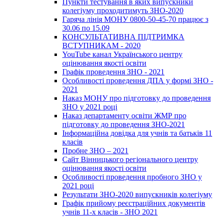
Пункти тестування в яких випускники
колегіуму проходитимуть ЗНО-2020
Гаряча лінія МОНУ 0800-50-45-70 працює з
30.06 по 15.09
КОНСУЛЬТАТИВНА ПІДТРИМКА
ВСТУПНИКАМ - 2020
YouTube канал Українського центру
оцінювання якості освіти
Графік проведення ЗНО - 2021
Особливості проведення ДПА у формі ЗНО -
2021
Наказ МОНУ про підготовку до проведення
ЗНО у 2021 році
Наказ департаменту освіти ЖМР про
підготовку до проведення ЗНО-2021
Інформаційна довідка для учнів та батьків 11
класів
Пробне ЗНО – 2021
Сайт Вінницького регіонального центру
оцінювання якості освіти
Особливості проведення пробного ЗНО у
2021 році
Результати ЗНО-2020 випускників колегіуму
Графік прийому реєстраційних документів
учнів 11-х класів - ЗНО 2021