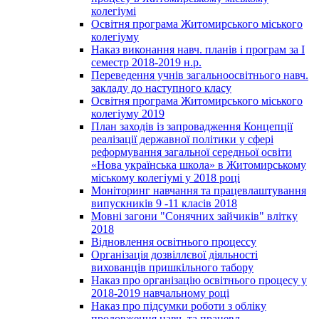
колегіумі
Освітня програма Житомирського міського
колегіуму
Наказ виконання навч. планів і програм за І
семестр 2018-2019 н.р.
Переведення учнів загальноосвітнього навч.
закладу до наступного класу
Освітня програма Житомирського міського
колегіуму 2019
План заходів із запровадження Концепції
реалізації державної політики у сфері
реформування загальної середньої освіти
«Нова українська школа» в Житомирському
міському колегіумі у 2018 році
Моніторинг навчання та працевлаштування
випускників 9 -11 класів 2018
Мовні загони "Сонячних зайчиків" влітку
2018
Відновлення освітнього процессу
Організація дозвіллєвої діяльності
вихованців пришкільного табору
Наказ про організацію освітнього процесу у
2018-2019 навчальному році
Наказ про підсумки роботи з обліку
продовження навч. та працевл.