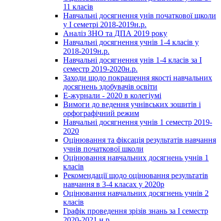
11 класів
Навчальні досягнення унів початкової щколи
у І семетрі 2018-2019н.р.
Аналіз ЗНО та ДПА 2019 року
Навчальні досягнення учнів 1-4 класів у
2018-2019н.р.
Навчальні досягнення унів 1-4 класів за І
семестр 2019-2020н.р.
Заходи щодо покращення якості навчальних
досягнень здобувачів освіти
Е-журнали - 2020 в колегіумі
Вимоги до ведення учнівських зошитів і
орфографічний режим
Навчальні досягнення учнів 1 семестр 2019-
2020
Оцінювання та фіксація результатів навчання
учнів початкової школи
Оцінювання навчальних досягнень учнів 1
класів
Рекомендації щодо оцінювання результатів
навчання в 3-4 класах у 2020р
Оцінювання навчальних досягнень учнів 2
класів
Графік проведення зрізів знань за І семестр
2020-2021 н.р.