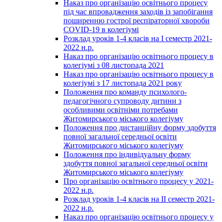
Наказ про організацію освітнього процесу
під час впровадження заходів із запобігання
поширенню гострої респіраторної хвороби
COVID-19 в колегіумі
Розклад уроків 1-4 класів на І семестр 2021-
2022 н.р.
Наказ про організацію освітнього процесу в
колегіумі з 08 листопада 2021
Наказ про організацію освітнього процесу в
колегіумі з 17 листопада 2021 року
Положення про команду психолого-
педагогічного супроводу дитини з
особливими освітніми потребами
Житомирського міського колегіуму
Положення про дистанційну форму здобуття
повної загальної середньої освіти
Житомирського міського колегіуму
Положення про індивідуальну форму
здобуття повної загальної середньої освіти
Житомирського міського колегіуму
Про організацію освітнього процесу у 2021-
2022 н.р.
Розклад уроків 1-4 класів на ІІ семестр 2021-
2022 н.р.
Наказ про організацію освітнього процесу у