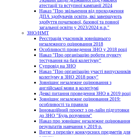
атестації та вступної кампанії 2024
Наказ "Про звільнення від проходження
ДПА здобувачів освіти, які завершують
здобуття початкової, базової та повної
загальної освіти у 2023/2024 н.р."
ЗНО/НМТ
Реєстрація учасників зовнішнього
незалежного оцінювання 2018
Особливості проведення ЗНО у 2018 році
Наказ "Про організацію роботи пункту
тестування на базі колегіуму"
Супровід на ЗНО
Наказ "Про організацію участі випускників
колегіуму в ЗНО 2018 року"
Зовнішнє незалежне оцінювання з
англійської мови в колегіумі
Деякі питання проведення ЗНО в 2019 році
Зовнішнє незалежне оцінювання 2019:
особливості та правила
Інноваційний проект з он-лайн підготовки
до ЗНО "Будь розумним"
Наказ про зовнішнє незалежне оцінювання
результатів навчання у 2019 р.
Витяг з переліку конкурсних предметів для