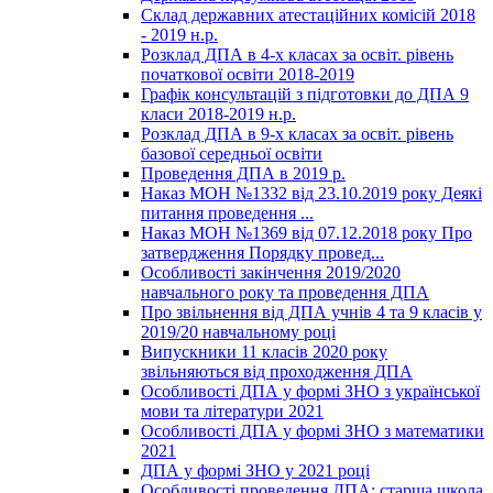
Склад державних атестаційних комісій 2018
- 2019 н.р.
Розклад ДПА в 4-х класах за освіт. рівень
початкової освіти 2018-2019
Графік консультацій з підготовки до ДПА 9
класи 2018-2019 н.р.
Розклад ДПА в 9-х класах за освіт. рівень
базової середньої освіти
Проведення ДПА в 2019 р.
Наказ МОН №1332 від 23.10.2019 року Деякі
питання проведення ...
Наказ МОН №1369 від 07.12.2018 року Про
затвердження Порядку провед...
Особливості закінчення 2019/2020
навчального року та проведення ДПА
Про звільнення від ДПА учнів 4 та 9 класів у
2019/20 навчальному році
Випускники 11 класів 2020 року
звільняються від проходження ДПА
Особливості ДПА у формі ЗНО з української
мови та літератури 2021
Особливості ДПА у формі ЗНО з математики
2021
ДПА у формі ЗНО у 2021 році
Особливості проведення ДПА: старша школа