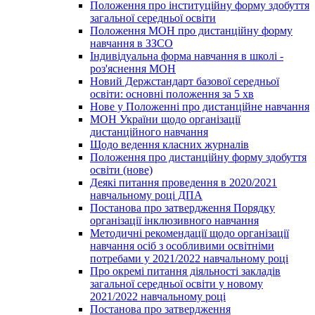
Положення про інституційну форму здобуття
загальної середньої освіти
Положення МОН про дистанційну форму
навчання в ЗЗСО
Індивідуальна форма навчання в школі -
роз'яснення МОН
Новий Держстандарт базової середньої
освіти: основні положення за 5 хв
Нове у Положенні про дистанційне навчання
МОН України щодо організації
дистанційного навчання
Щодо ведення класних журналів
Положення про дистанційну форму здобуття
освіти (нове)
Деякі питання проведення в 2020/2021
навчальному році ДПА
Постанова про затвердження Порядку
організації інклюзивного навчання
Методичні рекомендації щодо організації
навчання осіб з особливими освітніми
потребами у 2021/2022 навчальному році
Про окремі питання діяльності закладів
загальної середньої освіти у новому
2021/2022 навчальному році
Постанова про затвердження