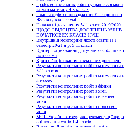
Графік контрольних робіт з української мови
та математики у 4-х класах
План заходів з впровадження Електронного
Журналу в колегіумі
Навчальні досягнення 5-11 класи 2019/2020
ЩОДО СВІДОЦТВА ДОСЯГНЕНЬ УЧНІВ
ПОЧАТКОВИХ КЛАСІВ НУШ
Внутрішній моніторинг якості освіти за І
семестр 20/21 н.р. 5-11 класи
Критерії оцінювання для учнів з особливими
потребами
Критерії оцінювання навчальних досягнень
Результати контрольних робіт з математики в
5-11 класах
Результати контрольних робіт з математики в
4 класах
Результати контрольних робіт з фізики
Результати контрольних робіт з хімії
Результати контрольних робіт з німецької
мови
Результати контрольних робіт з польської
мови
МОН України затвердило рекомендації щодо
оцінювання учнів 1-4 класів
Внутрішній моніторинг якості освіти