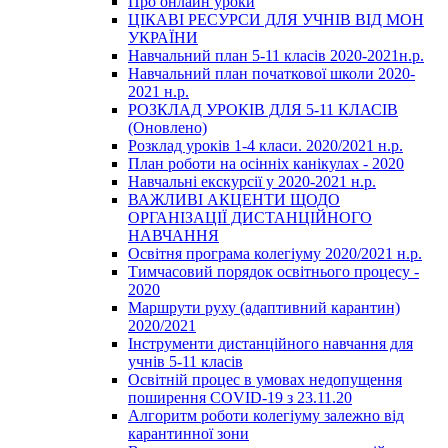
Про онлайн уроки
ЦІКАВІ РЕСУРСИ ДЛЯ УЧНІВ ВІД МОН
УКРАЇНИ
Навчальний план 5-11 класів 2020-2021н.р.
Навчальний план початкової школи 2020-
2021 н.р.
РОЗКЛАД УРОКІВ ДЛЯ 5-11 КЛАСІВ
(Оновлено)
Розклад уроків 1-4 класи. 2020/2021 н.р.
План роботи на осінніх канікулах - 2020
Навчальні екскурсії у 2020-2021 н.р.
ВАЖЛИВІ АКЦЕНТИ ЩОДО
ОРГАНІЗАЦІЇ ДИСТАНЦІЙНОГО
НАВЧАННЯ
Освітня програма колегіуму 2020/2021 н.р.
Тимчасовий порядок освітнього процесу -
2020
Маршрути руху (адаптивний карантин)
2020/2021
Інструменти дистанційного навчання для
учнів 5-11 класів
Освітній процес в умовах недопущення
поширення COVID-19 з 23.11.20
Алгоритм роботи колегіуму залежно від
карантинної зони