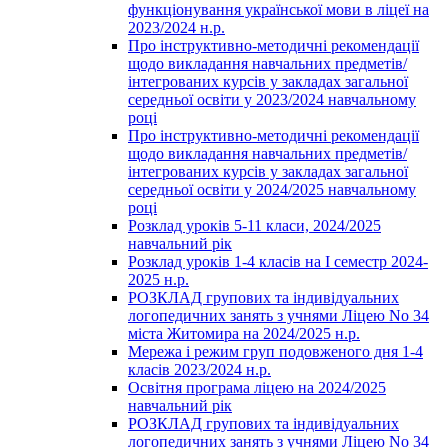
функціонування української мови в ліцеї на
2023/2024 н.р.
Про інструктивно-методичні рекомендації
щодо викладання навчальних предметів/
інтегрованих курсів у закладах загальної
середньої освіти у 2023/2024 навчальному
році
Про інструктивно-методичні рекомендації
щодо викладання навчальних предметів/
інтегрованих курсів у закладах загальної
середньої освіти у 2024/2025 навчальному
році
Розклад уроків 5-11 класи, 2024/2025
навчальний рік
Розклад уроків 1-4 класів на І семестр 2024-
2025 н.р.
РОЗКЛАД групових та індивідуальних
логопедичних занять з учнями Ліцею No 34
міста Житомира на 2024/2025 н.р.
Мережа і режим груп подовженого дня 1-4
класів 2023/2024 н.р.
Освітня програма ліцею на 2024/2025
навчальний рік
РОЗКЛАД групових та індивідуальних
логопедичних занять з учнями Ліцею No 34