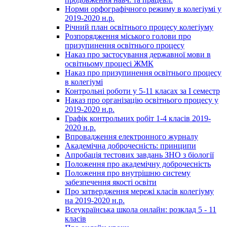
Норми орфографічного режиму в колегіумі у
2019-2020 н.р.
Річний план освітнього процесу колегіуму
Розпорядження міського голови про
призупинення освітнього процесу
Наказ про застосування державної мови в
освітньому процесі ЖМК
Наказ про призупинення освітнього процесу
в колегіумі
Контрольні роботи у 5-11 класах за І семестр
Наказ про організацію освітнього процесу у
2019-2020 н.р.
Графік контрольних робіт 1-4 класів 2019-
2020 н.р.
Впровадження електронного журналу
Академічна доброчесність: принципи
Апробація тестових завдань ЗНО з біології
Положення про академічну доброчесність
Положення про внутрішню систему
забезпечення якості освіти
Про затвердження мережі класів колегіуму
на 2019-2020 н.р.
Всеукраїнська школа онлайн: розклад 5 - 11
класів