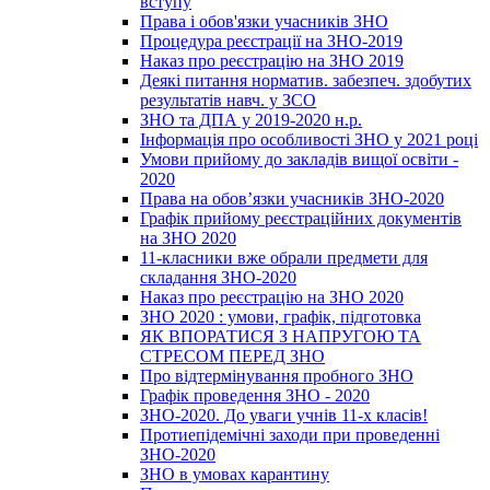
вступу
Права і обов'язки учасників ЗНО
Процедура реєстрації на ЗНО-2019
Наказ про реєстрацію на ЗНО 2019
Деякі питання норматив. забезпеч. здобутих
результатів навч. у ЗСО
ЗНО та ДПА у 2019-2020 н.р.
Інформація про особливості ЗНО у 2021 році
Умови прийому до закладів вищої освіти -
2020
Права на обов’язки учасників ЗНО-2020
Графік прийому реєстраційних документів
на ЗНО 2020
11-класники вже обрали предмети для
складання ЗНО-2020
Наказ про реєстрацію на ЗНО 2020
ЗНО 2020 : умови, графік, підготовка
ЯК ВПОРАТИСЯ З НАПРУГОЮ ТА
СТРЕСОМ ПЕРЕД ЗНО
Про відтермінування пробного ЗНО
Графік проведення ЗНО - 2020
ЗНО-2020. До уваги учнів 11-х класів!
Протиепідемічні заходи при проведенні
ЗНО-2020
ЗНО в умовах карантину