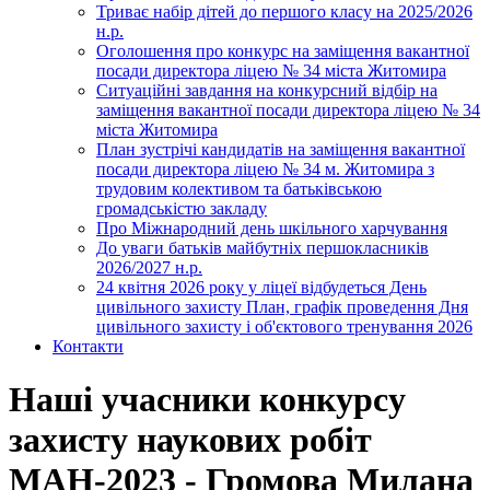
Триває набір дітей до першого класу на 2025/2026
н.р.
Оголошення про конкурс на заміщення вакантної
посади директора ліцею № 34 міста Житомира
Ситуаційні завдання на конкурсний відбір на
заміщення вакантної посади директора ліцею № 34
міста Житомира
План зустрічі кандидатів на заміщення вакантної
посади директора ліцею № 34 м. Житомира з
трудовим колективом та батьківською
громадськістю закладу
Про Міжнародний день шкільного харчування
До уваги батьків майбутніх першокласників
2026/2027 н.р.
24 квітня 2026 року у ліцеї відбудеться День
цивільного захисту План, графік проведення Дня
цивільного захисту і об'єктового тренування 2026
Контакти
Наші учасники конкурсу
захисту наукових робіт
МАН-2023 - Громова Милана