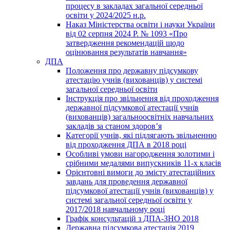
процесу в закладах загальної середньої
освіти у 2024/2025 н.р.
Наказ Міністерства освіти і науки України
від 02 серпня 2024 Р. № 1093 «Про
затвердження рекомендацій щодо
оцінювання результатів навчання»
ДПА
Положення про державну підсумкову
атестацію учнів (вихованців) у системі
загальної середньої освіти
Інструкція про звільнення від проходження
державної підсумкової атестації учнів
(вихованців) загальноосвітніх навчальних
закладів за станом здоров’я
Категорії учнів, які підлягають звільненню
від проходження ДПА в 2018 році
Особливі умови нагородження золотими і
срібними медалями випускників 11-х класів
Орієнтовні вимоги до змісту атестаційних
завдань для проведення державної
підсумкової атестації учнів (вихованців) у
системі загальної середньої освіти у
2017/2018 навчальному році
Графік консультацій з ДПА-ЗНО 2018
Державна підсумкова атестація 2019