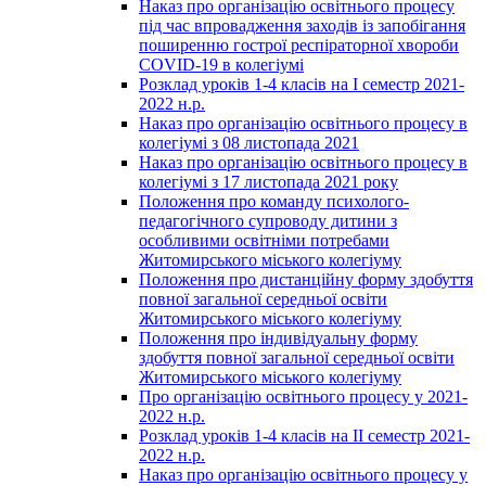
Наказ про організацію освітнього процесу
під час впровадження заходів із запобігання
поширенню гострої респіраторної хвороби
COVID-19 в колегіумі
Розклад уроків 1-4 класів на І семестр 2021-
2022 н.р.
Наказ про організацію освітнього процесу в
колегіумі з 08 листопада 2021
Наказ про організацію освітнього процесу в
колегіумі з 17 листопада 2021 року
Положення про команду психолого-
педагогічного супроводу дитини з
особливими освітніми потребами
Житомирського міського колегіуму
Положення про дистанційну форму здобуття
повної загальної середньої освіти
Житомирського міського колегіуму
Положення про індивідуальну форму
здобуття повної загальної середньої освіти
Житомирського міського колегіуму
Про організацію освітнього процесу у 2021-
2022 н.р.
Розклад уроків 1-4 класів на ІІ семестр 2021-
2022 н.р.
Наказ про організацію освітнього процесу у