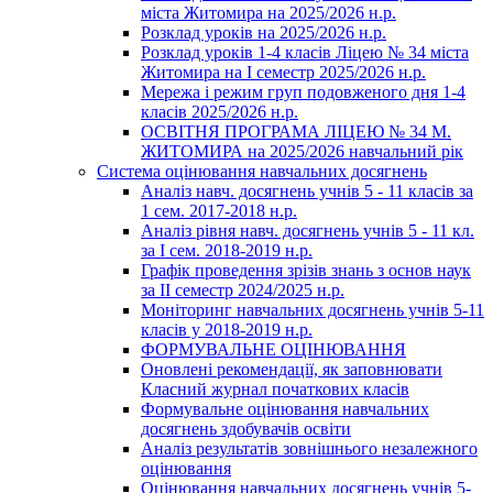
міста Житомира на 2025/2026 н.р.
Розклад уроків на 2025/2026 н.р.
Розклад уроків 1-4 класів Ліцею № 34 міста
Житомира на І семестр 2025/2026 н.р.
Мережа і режим груп подовженого дня 1-4
класів 2025/2026 н.р.
ОСВІТНЯ ПРОГРАМА ЛІЦЕЮ № 34 М.
ЖИТОМИРА на 2025/2026 навчальний рік
Система оцінювання навчальних досягнень
Аналіз навч. досягнень учнів 5 - 11 класів за
1 сем. 2017-2018 н.р.
Аналіз рівня навч. досягнень учнів 5 - 11 кл.
за І сем. 2018-2019 н.р.
Графік проведення зрізів знань з основ наук
за ІІ семестр 2024/2025 н.р.
Моніторинг навчальних досягнень учнів 5-11
класів у 2018-2019 н.р.
ФОРМУВАЛЬНЕ ОЦІНЮВАННЯ
Оновлені рекомендації, як заповнювати
Класний журнал початкових класів
Формувальне оцінювання навчальних
досягнень здобувачів освіти
Аналіз результатів зовнішнього незалежного
оцінювання
Оцінювання навчальних досягнень учнів 5-