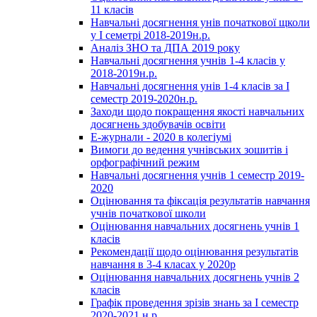
11 класів
Навчальні досягнення унів початкової щколи
у І семетрі 2018-2019н.р.
Аналіз ЗНО та ДПА 2019 року
Навчальні досягнення учнів 1-4 класів у
2018-2019н.р.
Навчальні досягнення унів 1-4 класів за І
семестр 2019-2020н.р.
Заходи щодо покращення якості навчальних
досягнень здобувачів освіти
Е-журнали - 2020 в колегіумі
Вимоги до ведення учнівських зошитів і
орфографічний режим
Навчальні досягнення учнів 1 семестр 2019-
2020
Оцінювання та фіксація результатів навчання
учнів початкової школи
Оцінювання навчальних досягнень учнів 1
класів
Рекомендації щодо оцінювання результатів
навчання в 3-4 класах у 2020р
Оцінювання навчальних досягнень учнів 2
класів
Графік проведення зрізів знань за І семестр
2020-2021 н.р.