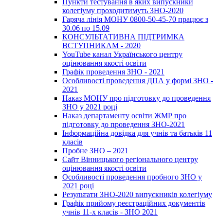
Пункти тестування в яких випускники
колегіуму проходитимуть ЗНО-2020
Гаряча лінія МОНУ 0800-50-45-70 працює з
30.06 по 15.09
КОНСУЛЬТАТИВНА ПІДТРИМКА
ВСТУПНИКАМ - 2020
YouTube канал Українського центру
оцінювання якості освіти
Графік проведення ЗНО - 2021
Особливості проведення ДПА у формі ЗНО -
2021
Наказ МОНУ про підготовку до проведення
ЗНО у 2021 році
Наказ департаменту освіти ЖМР про
підготовку до проведення ЗНО-2021
Інформаційна довідка для учнів та батьків 11
класів
Пробне ЗНО – 2021
Сайт Вінницького регіонального центру
оцінювання якості освіти
Особливості проведення пробного ЗНО у
2021 році
Результати ЗНО-2020 випускників колегіуму
Графік прийому реєстраційних документів
учнів 11-х класів - ЗНО 2021