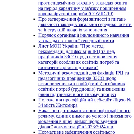
протиепідемічних заходів у закладах освіти
на період карантину у зв'язку поширенням
коронавірусної хвороби (COVID-19)
Про затвердження форм звітності з питань
діяльності закладів загальної середньої освіти
та інструкцій щодо їх заповнення
Порядок організації інклюзивного навчання
у закладах загальної середньої освіти
Лист МОН України "Про метод.
рекомендації для фахівців ІРЦ та пед.
працівників ЗЗСО щодо встановлення
категорій особливих освітніх потреб та
визначення рівня підтримки"
Методичні рекомендації для фахівців ІРЦ та
педагогічних працівників ЗЗСО щодо
встановлення категорій (типів) особливих
освітніх потреб (труднощів) та визначення
рівня підтримки в освітньому процесі
Положення про офіційний веб-сайт Ліцею №
34 міста Житомира
Наказ про дотримання норм орфографічного
режиму, єдиних вимог до усного і писемного
мовлення в ліцеї, вимог щодо ведення
ділової документації в 2023/2024 н.р.
Нормативне забезпечення освітнього