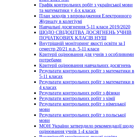
Графік контрольних робіт з української мови
та математики у 4-х класах
План заходів з впровадження Електронного
Журналу в колегіумі
Навчальні досягнення 5-11 класи 2019/2020
ЩОДО СВІДОЦТВА ДОСЯГНЕНЬ УЧНІВ
ПОЧАТКОВИХ КЛАСІВ НУШ
Внутрішній моніторинг якості освіти за І
семестр 20/21 н.р. 5-11 класи
Критерії оцінювання для учнів з особливими
потребами
Критерії оцінювання навчальних досягнень
Результати контрольних робіт з математики в
5-11 класах
Результати контрольних робіт з математики в
4 класах
Результати контрольних робіт з фізики
Результати контрольних робіт з хімії
Результати контрольних робіт з німецької
мови
Результати контрольних робіт з польської
мови
МОН України затвердило рекомендації щодо
оцінювання учнів 1-4 класів
Внутрішній моніторинг якості освіти