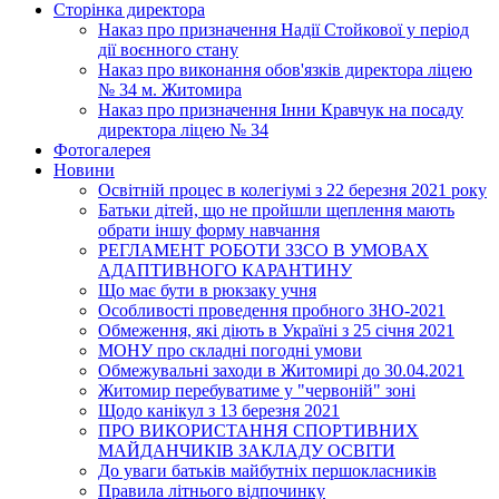
Сторінка директора
Наказ про призначення Надії Стойкової у період
дії воєнного стану
Наказ про виконання обов'язків директора ліцею
№ 34 м. Житомира
Наказ про призначення Інни Кравчук на посаду
директора ліцею № 34
Фотогалерея
Новини
Освітній процес в колегіумі з 22 березня 2021 року
Батьки дітей, що не пройшли щеплення мають
обрати іншу форму навчання
РЕГЛАМЕНТ РОБОТИ ЗЗСО В УМОВАХ
АДАПТИВНОГО КАРАНТИНУ
Що має бути в рюкзаку учня
Особливості проведення пробного ЗНО-2021
Обмеження, які діють в Україні з 25 січня 2021
МОНУ про складні погодні умови
Обмежувальні заходи в Житомирі до 30.04.2021
Житомир перебуватиме у "червоній" зоні
Щодо канікул з 13 березня 2021
ПРО ВИКОРИСТАННЯ СПОРТИВНИХ
МАЙДАНЧИКІВ ЗАКЛАДУ ОСВІТИ
До уваги батьків майбутніх першокласників
Правила літнього відпочинку