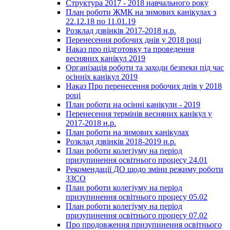
Структура 2017 - 2018 навчального року
План роботи ЖМК на зимових канікулах з
22.12.18 по 11.01.19
Розклад дзвінків 2017-2018 н.р.
Перенесення робочих днів у 2018 році
Наказ про підготовку та проведення
весняних канікул 2019
Організація роботи та заходи безпеки під час
осінніх канікул 2019
Наказ Про перенесення робочих днів у 2018
році
План роботи на осінні канікули - 2019
Перенесення термінів весняних канікул у
2017-2018 н.р.
План роботи на зимових канікулах
Розклад дзвінків 2018-2019 н.р.
План роботи колегіуму на період
призупинення освітнього процесу 24.01
Рекомендації ДО щодо зміни режиму роботи
ЗЗСО
План роботи колегіуму на період
призупинення освітнього процесу 05.02
План роботи колегіуму на період
призупинення освітнього процесу 07.02
Про продовження призупинення освітнього