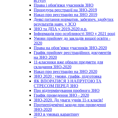
вступу
Права і обов'язки учасників ЗНО
Процедура реєстрації на ЗНО-2019
Наказ про реєстрацію на ЗНО 2019
Деякі питання норматив. забезпеч. здобутих
результатів навч. у ЗСО
ЗНО та ДПА у 2019-2020 н.р.
Інформація про особливості ЗНО у 2021 році
Умови прийому до закладів вищої освіти -
2020
Права на обов’язки учасників ЗНО-2020
Графік прийому реєстраційних документів
на ЗНО 2020
11-класники вже обрали предмети для
складання ЗНО-2020
Наказ про реєстрацію на ЗНО 2020
ЗНО 2020 : умови, графік, підготовка
ЯК ВПОРАТИСЯ З НАПРУГОЮ ТА
СТРЕСОМ ПЕРЕД ЗНО
Про відтермінування пробного ЗНО
Графік проведення ЗНО - 2020
ЗНО-2020. До уваги учнів 11-х класів!
Протиепідемічні заходи при проведенні
ЗНО-2020
ЗНО в умовах карантину