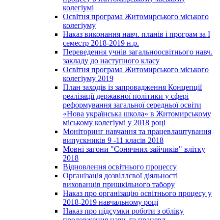
колегіумі
Освітня програма Житомирського міського
колегіуму
Наказ виконання навч. планів і програм за І
семестр 2018-2019 н.р.
Переведення учнів загальноосвітнього навч.
закладу до наступного класу
Освітня програма Житомирського міського
колегіуму 2019
План заходів із запровадження Концепції
реалізації державної політики у сфері
реформування загальної середньої освіти
«Нова українська школа» в Житомирському
міському колегіумі у 2018 році
Моніторинг навчання та працевлаштування
випускників 9 -11 класів 2018
Мовні загони "Сонячних зайчиків" влітку
2018
Відновлення освітнього процессу
Організація дозвіллєвої діяльності
вихованців пришкільного табору
Наказ про організацію освітнього процесу у
2018-2019 навчальному році
Наказ про підсумки роботи з обліку
продовження навч. та працевл.