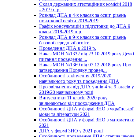
Склад державних атестаційних комісій 2018
- 2019 н.р.
Розклад ДПА в 4-х класах за освіт. рівень
початкової освіти 2018-2019
Графік консультацій з підготовки до ДПА 9
класи 2018-2019 н.р.
Розклад ДПА в 9-х класах за освіт. рівень
базової середньої освіти
Проведення ДПА в 2019 р.
Наказ МОН №1332 від 23.10.2019 року Деякі
питання проведення ...
Наказ МОН №1369 від 07.12.2018 року Про
затвердження Порядку провед...
Особливості закінчення 2019/2020
навчального року та проведення ДПА
Про звільнення від ДПА учнів 4 та 9 класів у
2019/20 навчальному році
Випускники 11 класів 2020 року
звільняються від проходження ДПА
Особливості ДПА у формі ЗНО з української
мови та літератури 2021
Особливості ДПА у формі ЗНО з математики
2021
ДПА у формі ЗНО у 2021 році
Особливості проведення ДПА: старша школа