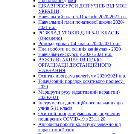
Про онлайн уроки
ЦІКАВІ РЕСУРСИ ДЛЯ УЧНІВ ВІД МОН
УКРАЇНИ
Навчальний план 5-11 класів 2020-2021н.р.
Навчальний план початкової школи 2020-
2021 н.р.
РОЗКЛАД УРОКІВ ДЛЯ 5-11 КЛАСІВ
(Оновлено)
Розклад уроків 1-4 класи. 2020/2021 н.р.
План роботи на осінніх канікулах - 2020
Навчальні екскурсії у 2020-2021 н.р.
ВАЖЛИВІ АКЦЕНТИ ЩОДО
ОРГАНІЗАЦІЇ ДИСТАНЦІЙНОГО
НАВЧАННЯ
Освітня програма колегіуму 2020/2021 н.р.
Тимчасовий порядок освітнього процесу -
2020
Маршрути руху (адаптивний карантин)
2020/2021
Інструменти дистанційного навчання для
учнів 5-11 класів
Освітній процес в умовах недопущення
поширення COVID-19 з 23.11.20
Алгоритм роботи колегіуму залежно від
карантинної зони