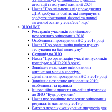
атестації та вступної кампанії 2024
Наказ "Про звільнення від проходження
ДПА здобувачів освіти, які завершують
здобуття початкової, базової та повної
загальної освіти у 2023/2024 н.р."
ЗНО/НМТ
Реєстрація учасників зовнішнього
незалежного оцінювання 2018
Особливості проведення ЗНО у 2018 році
Наказ "Про організацію роботи пункту
тестування на базі колегіуму"
Супровід на ЗНО
Наказ "Про організацію участі випускників
колегіуму в ЗНО 2018 року"
Зовнішнє незалежне оцінювання з
англійської мови в колегіумі
Деякі питання проведення ЗНО в 2019 році
Зовнішнє незалежне оцінювання 2019:
особливості та правила
Інноваційний проект з он-лайн підготовки
до ЗНО "Будь розумним"
Наказ про зовнішнє незалежне оцінювання
результатів навчання у 2019 р.
Витяг з переліку конкурсних предметів для