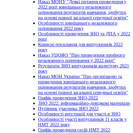
Наказ МОНУ "Деякі питання проведення у
2022 році зовнішнього незалежного
оцінювання результатів навчання, здобутих
на основі повної загальної середньої освіти"
Особливості зовнішнього незалежного
оцінювання 2022 року
Особливості проведення ЗНО та ДПА у 2022
році
Корисні посилання для випускників 2022
року
Наказ УЦОЯО "Про проведення пробного
незалежного оцінювання у 2022 році"
Результати ЗНО випускників колегіуму 2021
року
Наказ МОН України "Про організацію та
проведення зовнішнього незалежного
оцінювання результатів навчання, здобутих
на основі повної загальної середньої освіти"
Графік проведення ЗНО-2022
ЗНО 2022: інформаційно-довідкові матеріали
Путівник учасника ЗНО 2022
Особливості реєстрації для участі в ЗНО
Особливості участі випускників 11 класів у
НМТ 2022 року
Графік проведення сесій НМТ 2022