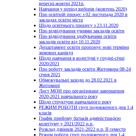
вересні-жовтні 2021р.
Навчання у період виборів (жовтень 2020)
Про освітній процес з 02 листопада 2020 в
закладах освіти міста
Щодо освітнього процесу з 23.11.2020
Про відвідування учнями закладів освіти
Про відвідування здобувачами освіти
закладів освіти від 10.11.2020
Департамент освіти пропонує нові терміни
зимових канікул
Щодо навчання в колегіумі у грудні-січні
2020/2021
Про роботу закладів освіти Житомира 08-24
січня 2021
Обмежувальні заходи до 28.02.2021 в
Житомирі
Лист МОН про організоване завершення
2020-2021 навчального року
Щодо структури навчального року
РЕЖИМ РОБОТИ груп подовженого дня 1-4
класів
Графік прийому батьків адміністрацією
колегіуму у 2021/2022 н.р.
Розклад дзвінків 2021-2022 н.р. ІІ семестр
Режим роботи груп подовженого дня 1-4