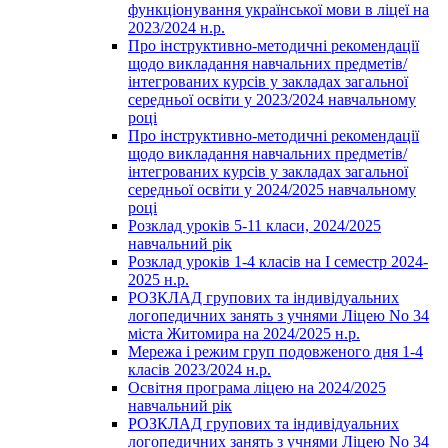
функціонування української мови в ліцеї на
2023/2024 н.р.
Про інструктивно-методичні рекомендації
щодо викладання навчальних предметів/
інтегрованих курсів у закладах загальної
середньої освіти у 2023/2024 навчальному
році
Про інструктивно-методичні рекомендації
щодо викладання навчальних предметів/
інтегрованих курсів у закладах загальної
середньої освіти у 2024/2025 навчальному
році
Розклад уроків 5-11 класи, 2024/2025
навчальний рік
Розклад уроків 1-4 класів на І семестр 2024-
2025 н.р.
РОЗКЛАД групових та індивідуальних
логопедичних занять з учнями Ліцею No 34
міста Житомира на 2024/2025 н.р.
Мережа і режим груп подовженого дня 1-4
класів 2023/2024 н.р.
Освітня програма ліцею на 2024/2025
навчальний рік
РОЗКЛАД групових та індивідуальних
логопедичних занять з учнями Ліцею No 34