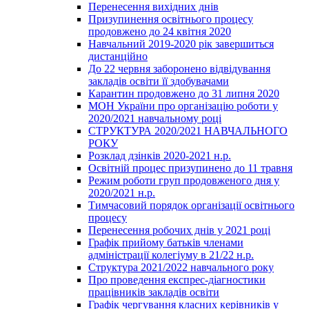
Перенесення вихідних днів
Призупинення освітнього процесу
продовжено до 24 квітня 2020
Навчальний 2019-2020 рік завершиться
дистанційно
До 22 червня заборонено відвідування
закладів освіти її здобувачами
Карантин продовжено до 31 липня 2020
МОН України про організацію роботи у
2020/2021 навчальному році
СТРУКТУРА 2020/2021 НАВЧАЛЬНОГО
РОКУ
Розклад дзінків 2020-2021 н.р.
Освітній процес призупинено до 11 травня
Режим роботи груп продовженого дня у
2020/2021 н.р.
Тимчасовий порядок організації освітнього
процесу
Перенесення робочих днів у 2021 році
Графік прийому батьків членами
адміністрації колегіуму в 21/22 н.р.
Структура 2021/2022 навчального року
Про проведення експрес-діагностики
працівників закладів освіти
Графік чергування класних керівників у