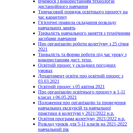
Вчимося з використанням технологій
дистанційного навчання
Тимчасовий порядок освітнього процесу на
час карантину
Гігієнічні правила складання розкладу
навчальних занять
Тривалість навчального заняття з технічними
засобами навчання
Про організацію роботи колегіуму з 25 січня
2021
Тривалість та форми роботи під час уроку з
використанням дист. техн.
Освітній процес у складних погодних
умовах
Департамент освіти про освітній процес з
03.03.2021
Освітній процес з 05 квітня 2021
Про організацію освітнього процесу в 1-11
класах з 06.05.2021
Положення про організацію та проведення
навчальних екскурсій та навчальної
практики в колегіумі у 2021/2022 н.р.
Освітня програма колегіуму 2021/2022 н.р.
Розклад уроків для 5-11 класів на 2021-2022
навчальний рік