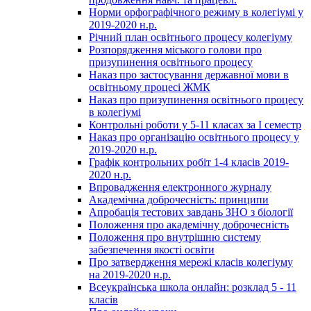
Норми орфографічного режиму в колегіумі у
2019-2020 н.р.
Річний план освітнього процесу колегіуму
Розпорядження міського голови про
призупинення освітнього процесу
Наказ про застосування державної мови в
освітньому процесі ЖМК
Наказ про призупинення освітнього процесу
в колегіумі
Контрольні роботи у 5-11 класах за І семестр
Наказ про організацію освітнього процесу у
2019-2020 н.р.
Графік контрольних робіт 1-4 класів 2019-
2020 н.р.
Впровадження електронного журналу
Академічна доброчесність: принципи
Апробація тестових завдань ЗНО з біології
Положення про академічну доброчесність
Положення про внутрішню систему
забезпечення якості освіти
Про затвердження мережі класів колегіуму
на 2019-2020 н.р.
Всеукраїнська школа онлайн: розклад 5 - 11
класів