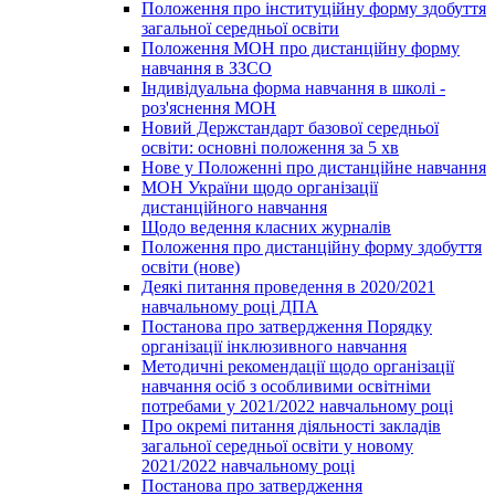
Положення про інституційну форму здобуття
загальної середньої освіти
Положення МОН про дистанційну форму
навчання в ЗЗСО
Індивідуальна форма навчання в школі -
роз'яснення МОН
Новий Держстандарт базової середньої
освіти: основні положення за 5 хв
Нове у Положенні про дистанційне навчання
МОН України щодо організації
дистанційного навчання
Щодо ведення класних журналів
Положення про дистанційну форму здобуття
освіти (нове)
Деякі питання проведення в 2020/2021
навчальному році ДПА
Постанова про затвердження Порядку
організації інклюзивного навчання
Методичні рекомендації щодо організації
навчання осіб з особливими освітніми
потребами у 2021/2022 навчальному році
Про окремі питання діяльності закладів
загальної середньої освіти у новому
2021/2022 навчальному році
Постанова про затвердження