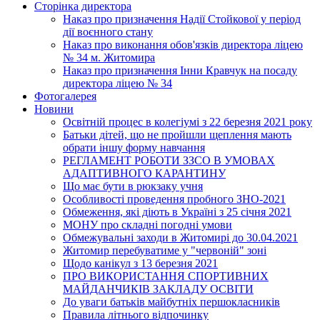
Сторінка директора
Наказ про призначення Надії Стойкової у період
дії воєнного стану
Наказ про виконання обов'язків директора ліцею
№ 34 м. Житомира
Наказ про призначення Інни Кравчук на посаду
директора ліцею № 34
Фотогалерея
Новини
Освітній процес в колегіумі з 22 березня 2021 року
Батьки дітей, що не пройшли щеплення мають
обрати іншу форму навчання
РЕГЛАМЕНТ РОБОТИ ЗЗСО В УМОВАХ
АДАПТИВНОГО КАРАНТИНУ
Що має бути в рюкзаку учня
Особливості проведення пробного ЗНО-2021
Обмеження, які діють в Україні з 25 січня 2021
МОНУ про складні погодні умови
Обмежувальні заходи в Житомирі до 30.04.2021
Житомир перебуватиме у "червоній" зоні
Щодо канікул з 13 березня 2021
ПРО ВИКОРИСТАННЯ СПОРТИВНИХ
МАЙДАНЧИКІВ ЗАКЛАДУ ОСВІТИ
До уваги батьків майбутніх першокласників
Правила літнього відпочинку