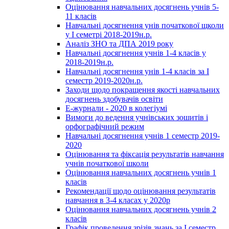
Оцінювання навчальних досягнень учнів 5-
11 класів
Навчальні досягнення унів початкової щколи
у І семетрі 2018-2019н.р.
Аналіз ЗНО та ДПА 2019 року
Навчальні досягнення учнів 1-4 класів у
2018-2019н.р.
Навчальні досягнення унів 1-4 класів за І
семестр 2019-2020н.р.
Заходи щодо покращення якості навчальних
досягнень здобувачів освіти
Е-журнали - 2020 в колегіумі
Вимоги до ведення учнівських зошитів і
орфографічний режим
Навчальні досягнення учнів 1 семестр 2019-
2020
Оцінювання та фіксація результатів навчання
учнів початкової школи
Оцінювання навчальних досягнень учнів 1
класів
Рекомендації щодо оцінювання результатів
навчання в 3-4 класах у 2020р
Оцінювання навчальних досягнень учнів 2
класів
Графік проведення зрізів знань за І семестр