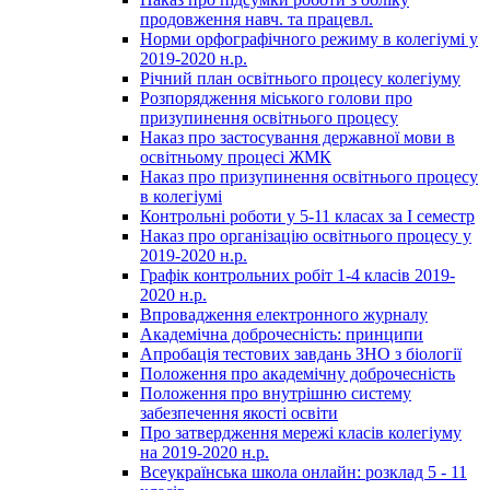
продовження навч. та працевл.
Норми орфографічного режиму в колегіумі у
2019-2020 н.р.
Річний план освітнього процесу колегіуму
Розпорядження міського голови про
призупинення освітнього процесу
Наказ про застосування державної мови в
освітньому процесі ЖМК
Наказ про призупинення освітнього процесу
в колегіумі
Контрольні роботи у 5-11 класах за І семестр
Наказ про організацію освітнього процесу у
2019-2020 н.р.
Графік контрольних робіт 1-4 класів 2019-
2020 н.р.
Впровадження електронного журналу
Академічна доброчесність: принципи
Апробація тестових завдань ЗНО з біології
Положення про академічну доброчесність
Положення про внутрішню систему
забезпечення якості освіти
Про затвердження мережі класів колегіуму
на 2019-2020 н.р.
Всеукраїнська школа онлайн: розклад 5 - 11