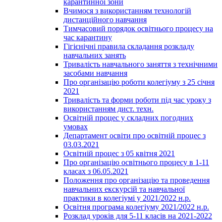
карантинної зони
Вчимося з використанням технологій
дистанційного навчання
Тимчасовий порядок освітнього процесу на
час карантину
Гігієнічні правила складання розкладу
навчальних занять
Тривалість навчального заняття з технічними
засобами навчання
Про організацію роботи колегіуму з 25 січня
2021
Тривалість та форми роботи під час уроку з
використанням дист. техн.
Освітній процес у складних погодних
умовах
Департамент освіти про освітній процес з
03.03.2021
Освітній процес з 05 квітня 2021
Про організацію освітнього процесу в 1-11
класах з 06.05.2021
Положення про організацію та проведення
навчальних екскурсій та навчальної
практики в колегіумі у 2021/2022 н.р.
Освітня програма колегіуму 2021/2022 н.р.
Розклад уроків для 5-11 класів на 2021-2022