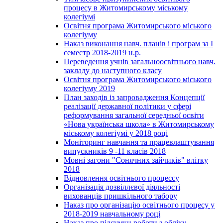
процесу в Житомирському міському
колегіумі
Освітня програма Житомирського міського
колегіуму
Наказ виконання навч. планів і програм за І
семестр 2018-2019 н.р.
Переведення учнів загальноосвітнього навч.
закладу до наступного класу
Освітня програма Житомирського міського
колегіуму 2019
План заходів із запровадження Концепції
реалізації державної політики у сфері
реформування загальної середньої освіти
«Нова українська школа» в Житомирському
міському колегіумі у 2018 році
Моніторинг навчання та працевлаштування
випускників 9 -11 класів 2018
Мовні загони "Сонячних зайчиків" влітку
2018
Відновлення освітнього процессу
Організація дозвіллєвої діяльності
вихованців пришкільного табору
Наказ про організацію освітнього процесу у
2018-2019 навчальному році
Наказ про підсумки роботи з обліку