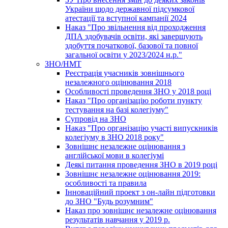
України щодо державної підсумкової
атестації та вступної кампанії 2024
Наказ "Про звільнення від проходження
ДПА здобувачів освіти, які завершують
здобуття початкової, базової та повної
загальної освіти у 2023/2024 н.р."
ЗНО/НМТ
Реєстрація учасників зовнішнього
незалежного оцінювання 2018
Особливості проведення ЗНО у 2018 році
Наказ "Про організацію роботи пункту
тестування на базі колегіуму"
Супровід на ЗНО
Наказ "Про організацію участі випускників
колегіуму в ЗНО 2018 року"
Зовнішнє незалежне оцінювання з
англійської мови в колегіумі
Деякі питання проведення ЗНО в 2019 році
Зовнішнє незалежне оцінювання 2019:
особливості та правила
Інноваційний проект з он-лайн підготовки
до ЗНО "Будь розумним"
Наказ про зовнішнє незалежне оцінювання
результатів навчання у 2019 р.