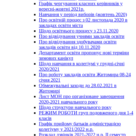
Графік чергування класних керівників у
вересні-жовтні 2021р.
Навчання у період виборів (жовтень 2020)
Про освітній процес з 02 листопада 2020 в
закладах освіти міста
Щодо освітнього процесу з 23.11.2020
Про відвідування учнями закладів освіти
Про відвідування здобувачами освіти
закладів освіти від 10.11.2020
Департамент освіти пропонує нові терміни
зимових канікул
Щодо навчання в колегіумі у грудні-січні
2020/2021
Про роботу закладів освіти Житомира 08-24
січня 2021
Обмежувальні заходи до 28.02.2021 в
Житомирі
Лист МОН про організоване завершення
2020-2021 навчального року
Щодо структури навчального року
РЕЖИМ РОБОТИ груп подовженого дня 1-4
класів
Графік прийому батьків адміністрацією
колегіуму у 2021/2022 н.р.
Розклад дзвінків 2021-2022 н.р. ІІ семестр