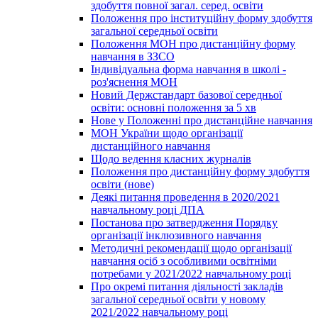
здобуття повної загал. серед. освіти
Положення про інституційну форму здобуття
загальної середньої освіти
Положення МОН про дистанційну форму
навчання в ЗЗСО
Індивідуальна форма навчання в школі -
роз'яснення МОН
Новий Держстандарт базової середньої
освіти: основні положення за 5 хв
Нове у Положенні про дистанційне навчання
МОН України щодо організації
дистанційного навчання
Щодо ведення класних журналів
Положення про дистанційну форму здобуття
освіти (нове)
Деякі питання проведення в 2020/2021
навчальному році ДПА
Постанова про затвердження Порядку
організації інклюзивного навчання
Методичні рекомендації щодо організації
навчання осіб з особливими освітніми
потребами у 2021/2022 навчальному році
Про окремі питання діяльності закладів
загальної середньої освіти у новому
2021/2022 навчальному році