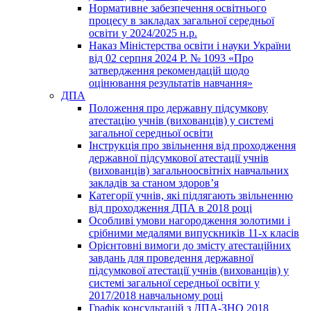
Нормативне забезпечення освітнього
процесу в закладах загальної середньої
освіти у 2024/2025 н.р.
Наказ Міністерства освіти і науки України
від 02 серпня 2024 Р. № 1093 «Про
затвердження рекомендацій щодо
оцінювання результатів навчання»
ДПА
Положення про державну підсумкову
атестацію учнів (вихованців) у системі
загальної середньої освіти
Інструкція про звільнення від проходження
державної підсумкової атестації учнів
(вихованців) загальноосвітніх навчальних
закладів за станом здоров’я
Категорії учнів, які підлягають звільненню
від проходження ДПА в 2018 році
Особливі умови нагородження золотими і
срібними медалями випускників 11-х класів
Орієнтовні вимоги до змісту атестаційних
завдань для проведення державної
підсумкової атестації учнів (вихованців) у
системі загальної середньої освіти у
2017/2018 навчальному році
Графік консультацій з ДПА-ЗНО 2018