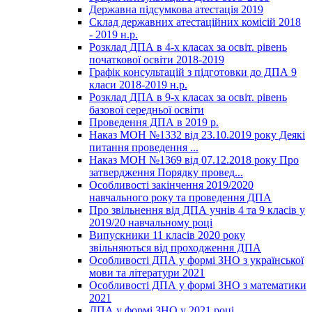
Державна підсумкова атестація 2019
Склад державних атестаційних комісій 2018
- 2019 н.р.
Розклад ДПА в 4-х класах за освіт. рівень
початкової освіти 2018-2019
Графік консультацій з підготовки до ДПА 9
класи 2018-2019 н.р.
Розклад ДПА в 9-х класах за освіт. рівень
базової середньої освіти
Проведення ДПА в 2019 р.
Наказ МОН №1332 від 23.10.2019 року Деякі
питання проведення ...
Наказ МОН №1369 від 07.12.2018 року Про
затвердження Порядку провед...
Особливості закінчення 2019/2020
навчального року та проведення ДПА
Про звільнення від ДПА учнів 4 та 9 класів у
2019/20 навчальному році
Випускники 11 класів 2020 року
звільняються від проходження ДПА
Особливості ДПА у формі ЗНО з української
мови та літератури 2021
Особливості ДПА у формі ЗНО з математики
2021
ДПА у формі ЗНО у 2021 році