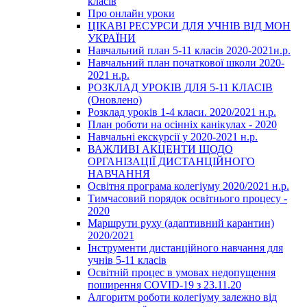
класів
Про онлайн уроки
ЦІКАВІ РЕСУРСИ ДЛЯ УЧНІВ ВІД МОН
УКРАЇНИ
Навчальний план 5-11 класів 2020-2021н.р.
Навчальний план початкової школи 2020-
2021 н.р.
РОЗКЛАД УРОКІВ ДЛЯ 5-11 КЛАСІВ
(Оновлено)
Розклад уроків 1-4 класи. 2020/2021 н.р.
План роботи на осінніх канікулах - 2020
Навчальні екскурсії у 2020-2021 н.р.
ВАЖЛИВІ АКЦЕНТИ ЩОДО
ОРГАНІЗАЦІЇ ДИСТАНЦІЙНОГО
НАВЧАННЯ
Освітня програма колегіуму 2020/2021 н.р.
Тимчасовий порядок освітнього процесу -
2020
Маршрути руху (адаптивний карантин)
2020/2021
Інструменти дистанційного навчання для
учнів 5-11 класів
Освітній процес в умовах недопущення
поширення COVID-19 з 23.11.20
Алгоритм роботи колегіуму залежно від