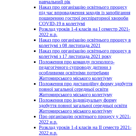
навчальний рік
Наказ про організацію освітнього процесу
під час впровадження заходів із запобігання
поширенню гострої респіраторної хвороби
COVID-19 в колегіумі
Розклад уроків 1-4 класів на І семестр 2021-
2022 н.р.
Наказ про організацію освітнього процесу в
колегіумі з 08 листопада 2021
Наказ про організацію освітнього процесу в
колегіумі з 17 листопада 2021 року
Положення про команду психолого-
педагогічного супроводу дитини з
особливими освітніми потребами
Житомирського міського колегіуму
Положення про дистанційну форму здобуття
повної загальної середньої освіти
Житомирського міського колегіуму
Положення про індивідуальну форму
здобуття повної загальної середньої освіти
Житомирського міського колегіуму
Про організацію освітнього процесу у 2021-
2022 н.р.
Розклад уроків 1-4 класів на ІІ семестр 2021-
2022 н.р.