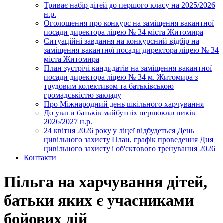
Триває набір дітей до першого класу на 2025/2026
н.р.
Оголошення про конкурс на заміщення вакантної
посади директора ліцею № 34 міста Житомира
Ситуаційні завдання на конкурсний відбір на
заміщення вакантної посади директора ліцею № 34
міста Житомира
План зустрічі кандидатів на заміщення вакантної
посади директора ліцею № 34 м. Житомира з
трудовим колективом та батьківською
громадськістю закладу
Про Міжнародний день шкільного харчування
До уваги батьків майбутніх першокласників
2026/2027 н.р.
24 квітня 2026 року у ліцеї відбудеться День
цивільного захисту План, графік проведення Дня
цивільного захисту і об'єктового тренування 2026
Контакти
Пільга на харчування дітей,
батьки яких є учасниками
бойових дій