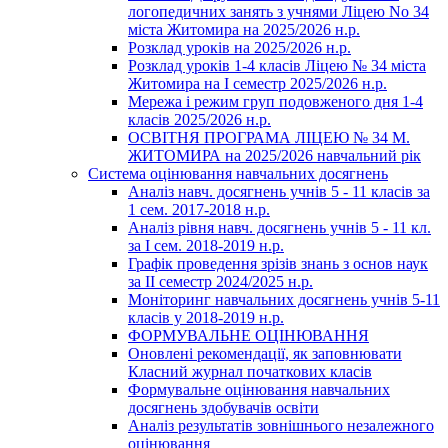
логопедичних занять з учнями Ліцею No 34
міста Житомира на 2025/2026 н.р.
Розклад уроків на 2025/2026 н.р.
Розклад уроків 1-4 класів Ліцею № 34 міста
Житомира на І семестр 2025/2026 н.р.
Мережа і режим груп подовженого дня 1-4
класів 2025/2026 н.р.
ОСВІТНЯ ПРОГРАМА ЛІЦЕЮ № 34 М.
ЖИТОМИРА на 2025/2026 навчальний рік
Система оцінювання навчальних досягнень
Аналіз навч. досягнень учнів 5 - 11 класів за
1 сем. 2017-2018 н.р.
Аналіз рівня навч. досягнень учнів 5 - 11 кл.
за І сем. 2018-2019 н.р.
Графік проведення зрізів знань з основ наук
за ІІ семестр 2024/2025 н.р.
Моніторинг навчальних досягнень учнів 5-11
класів у 2018-2019 н.р.
ФОРМУВАЛЬНЕ ОЦІНЮВАННЯ
Оновлені рекомендації, як заповнювати
Класний журнал початкових класів
Формувальне оцінювання навчальних
досягнень здобувачів освіти
Аналіз результатів зовнішнього незалежного
оцінювання