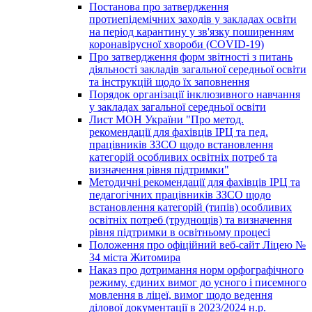
Постанова про затвердження
протиепідемічних заходів у закладах освіти
на період карантину у зв'язку поширенням
коронавірусної хвороби (COVID-19)
Про затвердження форм звітності з питань
діяльності закладів загальної середньої освіти
та інструкцій щодо їх заповнення
Порядок організації інклюзивного навчання
у закладах загальної середньої освіти
Лист МОН України "Про метод.
рекомендації для фахівців ІРЦ та пед.
працівників ЗЗСО щодо встановлення
категорій особливих освітніх потреб та
визначення рівня підтримки"
Методичні рекомендації для фахівців ІРЦ та
педагогічних працівників ЗЗСО щодо
встановлення категорій (типів) особливих
освітніх потреб (труднощів) та визначення
рівня підтримки в освітньому процесі
Положення про офіційний веб-сайт Ліцею №
34 міста Житомира
Наказ про дотримання норм орфографічного
режиму, єдиних вимог до усного і писемного
мовлення в ліцеї, вимог щодо ведення
ділової документації в 2023/2024 н.р.