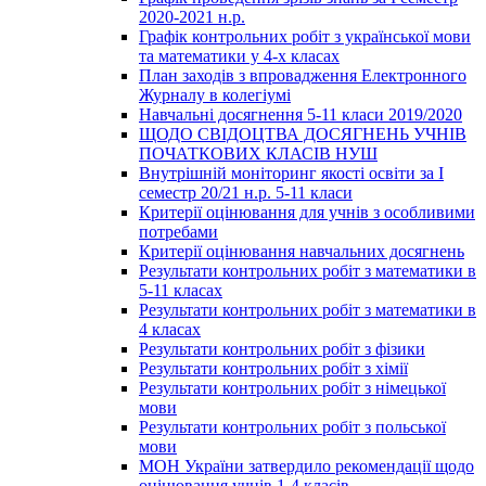
2020-2021 н.р.
Графік контрольних робіт з української мови
та математики у 4-х класах
План заходів з впровадження Електронного
Журналу в колегіумі
Навчальні досягнення 5-11 класи 2019/2020
ЩОДО СВІДОЦТВА ДОСЯГНЕНЬ УЧНІВ
ПОЧАТКОВИХ КЛАСІВ НУШ
Внутрішній моніторинг якості освіти за І
семестр 20/21 н.р. 5-11 класи
Критерії оцінювання для учнів з особливими
потребами
Критерії оцінювання навчальних досягнень
Результати контрольних робіт з математики в
5-11 класах
Результати контрольних робіт з математики в
4 класах
Результати контрольних робіт з фізики
Результати контрольних робіт з хімії
Результати контрольних робіт з німецької
мови
Результати контрольних робіт з польської
мови
МОН України затвердило рекомендації щодо
оцінювання учнів 1-4 класів