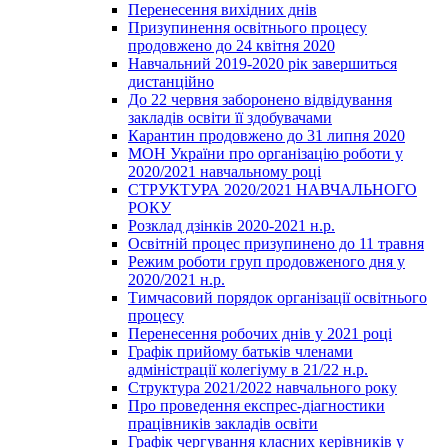
Перенесення вихідних днів
Призупинення освітнього процесу
продовжено до 24 квітня 2020
Навчальний 2019-2020 рік завершиться
дистанційно
До 22 червня заборонено відвідування
закладів освіти її здобувачами
Карантин продовжено до 31 липня 2020
МОН України про організацію роботи у
2020/2021 навчальному році
СТРУКТУРА 2020/2021 НАВЧАЛЬНОГО
РОКУ
Розклад дзінків 2020-2021 н.р.
Освітній процес призупинено до 11 травня
Режим роботи груп продовженого дня у
2020/2021 н.р.
Тимчасовий порядок організації освітнього
процесу
Перенесення робочих днів у 2021 році
Графік прийому батьків членами
адміністрації колегіуму в 21/22 н.р.
Структура 2021/2022 навчального року
Про проведення експрес-діагностики
працівників закладів освіти
Графік чергування класних керівників у