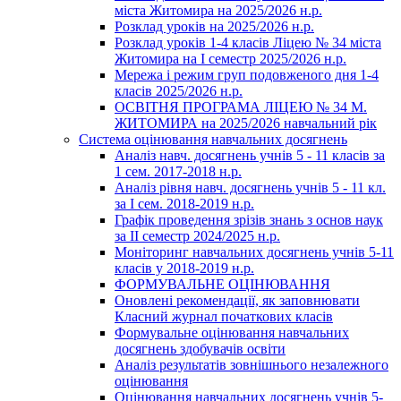
міста Житомира на 2025/2026 н.р.
Розклад уроків на 2025/2026 н.р.
Розклад уроків 1-4 класів Ліцею № 34 міста
Житомира на І семестр 2025/2026 н.р.
Мережа і режим груп подовженого дня 1-4
класів 2025/2026 н.р.
ОСВІТНЯ ПРОГРАМА ЛІЦЕЮ № 34 М.
ЖИТОМИРА на 2025/2026 навчальний рік
Система оцінювання навчальних досягнень
Аналіз навч. досягнень учнів 5 - 11 класів за
1 сем. 2017-2018 н.р.
Аналіз рівня навч. досягнень учнів 5 - 11 кл.
за І сем. 2018-2019 н.р.
Графік проведення зрізів знань з основ наук
за ІІ семестр 2024/2025 н.р.
Моніторинг навчальних досягнень учнів 5-11
класів у 2018-2019 н.р.
ФОРМУВАЛЬНЕ ОЦІНЮВАННЯ
Оновлені рекомендації, як заповнювати
Класний журнал початкових класів
Формувальне оцінювання навчальних
досягнень здобувачів освіти
Аналіз результатів зовнішнього незалежного
оцінювання
Оцінювання навчальних досягнень учнів 5-