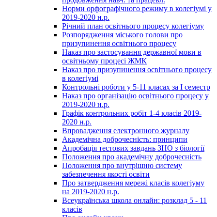
Норми орфографічного режиму в колегіумі у
2019-2020 н.р.
Річний план освітнього процесу колегіуму
Розпорядження міського голови про
призупинення освітнього процесу
Наказ про застосування державної мови в
освітньому процесі ЖМК
Наказ про призупинення освітнього процесу
в колегіумі
Контрольні роботи у 5-11 класах за І семестр
Наказ про організацію освітнього процесу у
2019-2020 н.р.
Графік контрольних робіт 1-4 класів 2019-
2020 н.р.
Впровадження електронного журналу
Академічна доброчесність: принципи
Апробація тестових завдань ЗНО з біології
Положення про академічну доброчесність
Положення про внутрішню систему
забезпечення якості освіти
Про затвердження мережі класів колегіуму
на 2019-2020 н.р.
Всеукраїнська школа онлайн: розклад 5 - 11
класів