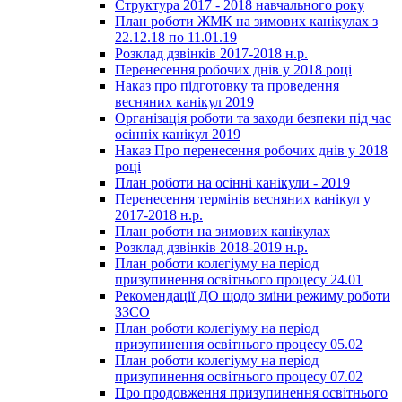
Структура 2017 - 2018 навчального року
План роботи ЖМК на зимових канікулах з
22.12.18 по 11.01.19
Розклад дзвінків 2017-2018 н.р.
Перенесення робочих днів у 2018 році
Наказ про підготовку та проведення
весняних канікул 2019
Організація роботи та заходи безпеки під час
осінніх канікул 2019
Наказ Про перенесення робочих днів у 2018
році
План роботи на осінні канікули - 2019
Перенесення термінів весняних канікул у
2017-2018 н.р.
План роботи на зимових канікулах
Розклад дзвінків 2018-2019 н.р.
План роботи колегіуму на період
призупинення освітнього процесу 24.01
Рекомендації ДО щодо зміни режиму роботи
ЗЗСО
План роботи колегіуму на період
призупинення освітнього процесу 05.02
План роботи колегіуму на період
призупинення освітнього процесу 07.02
Про продовження призупинення освітнього