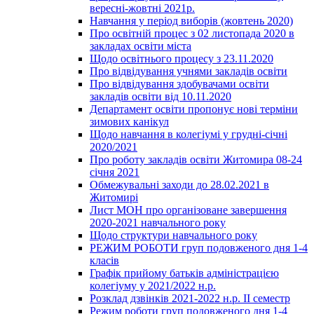
вересні-жовтні 2021р.
Навчання у період виборів (жовтень 2020)
Про освітній процес з 02 листопада 2020 в
закладах освіти міста
Щодо освітнього процесу з 23.11.2020
Про відвідування учнями закладів освіти
Про відвідування здобувачами освіти
закладів освіти від 10.11.2020
Департамент освіти пропонує нові терміни
зимових канікул
Щодо навчання в колегіумі у грудні-січні
2020/2021
Про роботу закладів освіти Житомира 08-24
січня 2021
Обмежувальні заходи до 28.02.2021 в
Житомирі
Лист МОН про організоване завершення
2020-2021 навчального року
Щодо структури навчального року
РЕЖИМ РОБОТИ груп подовженого дня 1-4
класів
Графік прийому батьків адміністрацією
колегіуму у 2021/2022 н.р.
Розклад дзвінків 2021-2022 н.р. ІІ семестр
Режим роботи груп подовженого дня 1-4