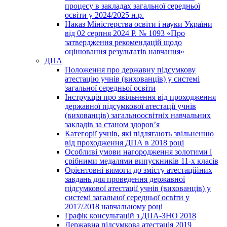
процесу в закладах загальної середньої
освіти у 2024/2025 н.р.
Наказ Міністерства освіти і науки України
від 02 серпня 2024 Р. № 1093 «Про
затвердження рекомендацій щодо
оцінювання результатів навчання»
ДПА
Положення про державну підсумкову
атестацію учнів (вихованців) у системі
загальної середньої освіти
Інструкція про звільнення від проходження
державної підсумкової атестації учнів
(вихованців) загальноосвітніх навчальних
закладів за станом здоров’я
Категорії учнів, які підлягають звільненню
від проходження ДПА в 2018 році
Особливі умови нагородження золотими і
срібними медалями випускників 11-х класів
Орієнтовні вимоги до змісту атестаційних
завдань для проведення державної
підсумкової атестації учнів (вихованців) у
системі загальної середньої освіти у
2017/2018 навчальному році
Графік консультацій з ДПА-ЗНО 2018
Державна підсумкова атестація 2019