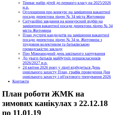
Триває набір дітей до першого класу на 2025/2026
н.р.
Оголошення про конкурс на заміщення вакантної
посади директора ліцею № 34 міста Житомира
Ситуаційні завдання на конкурсний відбір на
заміщення вакантної посади директора ліцею № 34
міста Житомира
План зустрічі кандидатів на заміщення вакантної
посади директора ліцею № 34 м. Житомира з
трудовим колективом та батьківською
громадськістю закладу
Про Міжнародний день шкільного харчування
До уваги батьків майбутніх першокласників
2026/2027 н.р.
24 квітня 2026 року у ліцеї відбудеться День
цивільного захисту План, графік проведення Дня
цивільного захисту і об'єктового тренування 2026
Контакти
План роботи ЖМК на
зимових канікулах з 22.12.18
по 11.01.19