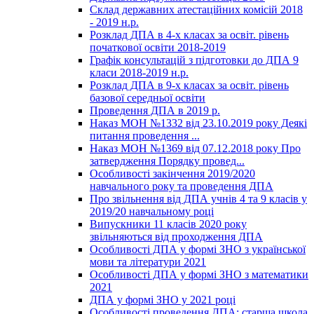
Склад державних атестаційних комісій 2018
- 2019 н.р.
Розклад ДПА в 4-х класах за освіт. рівень
початкової освіти 2018-2019
Графік консультацій з підготовки до ДПА 9
класи 2018-2019 н.р.
Розклад ДПА в 9-х класах за освіт. рівень
базової середньої освіти
Проведення ДПА в 2019 р.
Наказ МОН №1332 від 23.10.2019 року Деякі
питання проведення ...
Наказ МОН №1369 від 07.12.2018 року Про
затвердження Порядку провед...
Особливості закінчення 2019/2020
навчального року та проведення ДПА
Про звільнення від ДПА учнів 4 та 9 класів у
2019/20 навчальному році
Випускники 11 класів 2020 року
звільняються від проходження ДПА
Особливості ДПА у формі ЗНО з української
мови та літератури 2021
Особливості ДПА у формі ЗНО з математики
2021
ДПА у формі ЗНО у 2021 році
Особливості проведення ДПА: старша школа