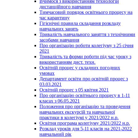
Вчимося з використанням технологій
дистанційного навчання
Тимчасовий порядок освітнього процесу на
час карантину
Гігієнічні правила складання розкладу
навчальних занять
Тривалість навчального заняття з технічними
засобами навчання
Про організацію роботи колегіуму з 25 січня
2021
Тривалість та форми роботи під час уроку з
використанням дист. техн.
Освітній процес у складних погодних
умовах
Департамент освіти про освітній процес з
03.03.2021
Освітній процес з 05 квітня 2021
Про організацію освітнього процесу в 1-11
класах з 06.05.2021
Положення про організацію та проведення
навчальних екскурсій та навчальної
практики в колегіумі у 2021/2022 н.р.
Освітня програма колегіуму 2021/2022 н.р.
Розклад уроків для 5-11 класів на 2021-2022
навчальний рік