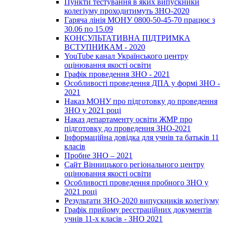
Пункти тестування в яких випускники
колегіуму проходитимуть ЗНО-2020
Гаряча лінія МОНУ 0800-50-45-70 працює з
30.06 по 15.09
КОНСУЛЬТАТИВНА ПІДТРИМКА
ВСТУПНИКАМ - 2020
YouTube канал Українського центру
оцінювання якості освіти
Графік проведення ЗНО - 2021
Особливості проведення ДПА у формі ЗНО -
2021
Наказ МОНУ про підготовку до проведення
ЗНО у 2021 році
Наказ департаменту освіти ЖМР про
підготовку до проведення ЗНО-2021
Інформаційна довідка для учнів та батьків 11
класів
Пробне ЗНО – 2021
Сайт Вінницького регіонального центру
оцінювання якості освіти
Особливості проведення пробного ЗНО у
2021 році
Результати ЗНО-2020 випускників колегіуму
Графік прийому реєстраційних документів
учнів 11-х класів - ЗНО 2021