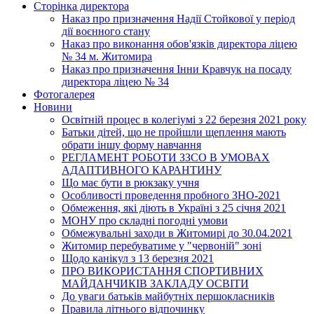
Сторінка директора
Наказ про призначення Надії Стойкової у період
дії воєнного стану
Наказ про виконання обов'язків директора ліцею
№ 34 м. Житомира
Наказ про призначення Інни Кравчук на посаду
директора ліцею № 34
Фотогалерея
Новини
Освітній процес в колегіумі з 22 березня 2021 року
Батьки дітей, що не пройшли щеплення мають
обрати іншу форму навчання
РЕГЛАМЕНТ РОБОТИ ЗЗСО В УМОВАХ
АДАПТИВНОГО КАРАНТИНУ
Що має бути в рюкзаку учня
Особливості проведення пробного ЗНО-2021
Обмеження, які діють в Україні з 25 січня 2021
МОНУ про складні погодні умови
Обмежувальні заходи в Житомирі до 30.04.2021
Житомир перебуватиме у "червоній" зоні
Щодо канікул з 13 березня 2021
ПРО ВИКОРИСТАННЯ СПОРТИВНИХ
МАЙДАНЧИКІВ ЗАКЛАДУ ОСВІТИ
До уваги батьків майбутніх першокласників
Правила літнього відпочинку