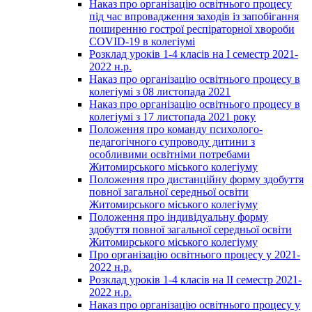
Наказ про організацію освітнього процесу
під час впровадження заходів із запобігання
поширенню гострої респіраторної хвороби
COVID-19 в колегіумі
Розклад уроків 1-4 класів на І семестр 2021-
2022 н.р.
Наказ про організацію освітнього процесу в
колегіумі з 08 листопада 2021
Наказ про організацію освітнього процесу в
колегіумі з 17 листопада 2021 року
Положення про команду психолого-
педагогічного супроводу дитини з
особливими освітніми потребами
Житомирського міського колегіуму
Положення про дистанційну форму здобуття
повної загальної середньої освіти
Житомирського міського колегіуму
Положення про індивідуальну форму
здобуття повної загальної середньої освіти
Житомирського міського колегіуму
Про організацію освітнього процесу у 2021-
2022 н.р.
Розклад уроків 1-4 класів на ІІ семестр 2021-
2022 н.р.
Наказ про організацію освітнього процесу у