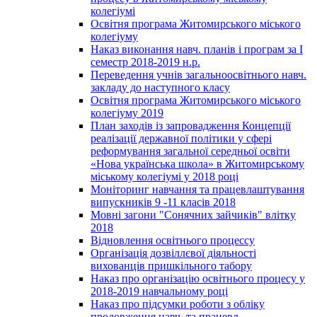
колегіумі
Освітня програма Житомирського міського
колегіуму
Наказ виконання навч. планів і програм за І
семестр 2018-2019 н.р.
Переведення учнів загальноосвітнього навч.
закладу до наступного класу
Освітня програма Житомирського міського
колегіуму 2019
План заходів із запровадження Концепції
реалізації державної політики у сфері
реформування загальної середньої освіти
«Нова українська школа» в Житомирському
міському колегіумі у 2018 році
Моніторинг навчання та працевлаштування
випускників 9 -11 класів 2018
Мовні загони "Сонячних зайчиків" влітку
2018
Відновлення освітнього процессу
Організація дозвіллєвої діяльності
вихованців пришкільного табору
Наказ про організацію освітнього процесу у
2018-2019 навчальному році
Наказ про підсумки роботи з обліку
продовження навч. та працевл.