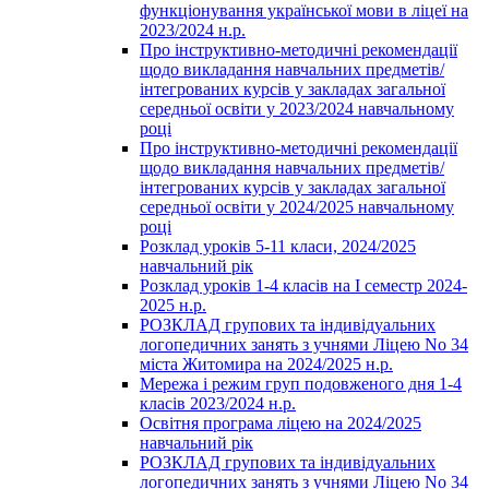
функціонування української мови в ліцеї на
2023/2024 н.р.
Про інструктивно-методичні рекомендації
щодо викладання навчальних предметів/
інтегрованих курсів у закладах загальної
середньої освіти у 2023/2024 навчальному
році
Про інструктивно-методичні рекомендації
щодо викладання навчальних предметів/
інтегрованих курсів у закладах загальної
середньої освіти у 2024/2025 навчальному
році
Розклад уроків 5-11 класи, 2024/2025
навчальний рік
Розклад уроків 1-4 класів на І семестр 2024-
2025 н.р.
РОЗКЛАД групових та індивідуальних
логопедичних занять з учнями Ліцею No 34
міста Житомира на 2024/2025 н.р.
Мережа і режим груп подовженого дня 1-4
класів 2023/2024 н.р.
Освітня програма ліцею на 2024/2025
навчальний рік
РОЗКЛАД групових та індивідуальних
логопедичних занять з учнями Ліцею No 34