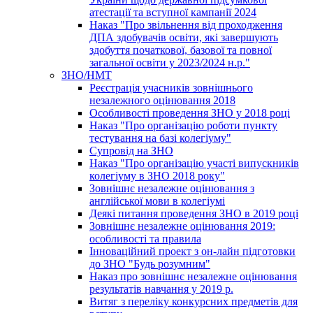
атестації та вступної кампанії 2024
Наказ "Про звільнення від проходження
ДПА здобувачів освіти, які завершують
здобуття початкової, базової та повної
загальної освіти у 2023/2024 н.р."
ЗНО/НМТ
Реєстрація учасників зовнішнього
незалежного оцінювання 2018
Особливості проведення ЗНО у 2018 році
Наказ "Про організацію роботи пункту
тестування на базі колегіуму"
Супровід на ЗНО
Наказ "Про організацію участі випускників
колегіуму в ЗНО 2018 року"
Зовнішнє незалежне оцінювання з
англійської мови в колегіумі
Деякі питання проведення ЗНО в 2019 році
Зовнішнє незалежне оцінювання 2019:
особливості та правила
Інноваційний проект з он-лайн підготовки
до ЗНО "Будь розумним"
Наказ про зовнішнє незалежне оцінювання
результатів навчання у 2019 р.
Витяг з переліку конкурсних предметів для