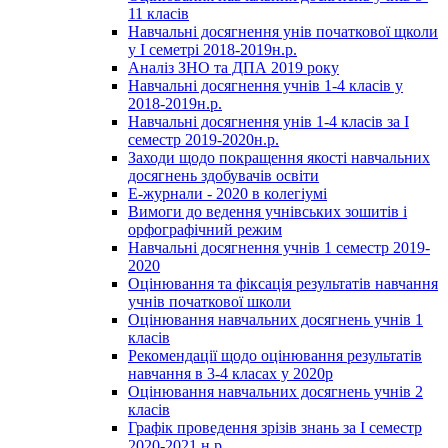
11 класів
Навчальні досягнення унів початкової щколи
у І семетрі 2018-2019н.р.
Аналіз ЗНО та ДПА 2019 року
Навчальні досягнення учнів 1-4 класів у
2018-2019н.р.
Навчальні досягнення унів 1-4 класів за І
семестр 2019-2020н.р.
Заходи щодо покращення якості навчальних
досягнень здобувачів освіти
Е-журнали - 2020 в колегіумі
Вимоги до ведення учнівських зошитів і
орфографічний режим
Навчальні досягнення учнів 1 семестр 2019-
2020
Оцінювання та фіксація результатів навчання
учнів початкової школи
Оцінювання навчальних досягнень учнів 1
класів
Рекомендації щодо оцінювання результатів
навчання в 3-4 класах у 2020р
Оцінювання навчальних досягнень учнів 2
класів
Графік проведення зрізів знань за І семестр
2020-2021 н.р.