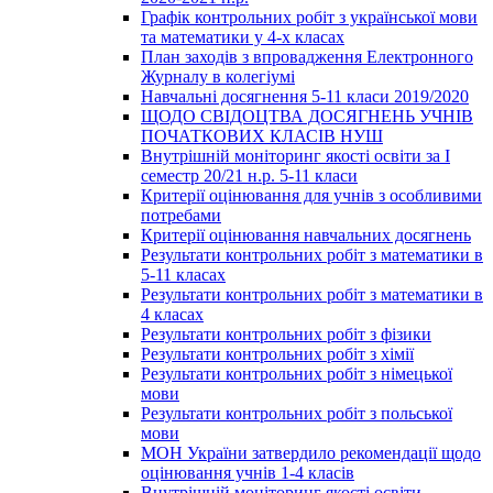
Графік контрольних робіт з української мови
та математики у 4-х класах
План заходів з впровадження Електронного
Журналу в колегіумі
Навчальні досягнення 5-11 класи 2019/2020
ЩОДО СВІДОЦТВА ДОСЯГНЕНЬ УЧНІВ
ПОЧАТКОВИХ КЛАСІВ НУШ
Внутрішній моніторинг якості освіти за І
семестр 20/21 н.р. 5-11 класи
Критерії оцінювання для учнів з особливими
потребами
Критерії оцінювання навчальних досягнень
Результати контрольних робіт з математики в
5-11 класах
Результати контрольних робіт з математики в
4 класах
Результати контрольних робіт з фізики
Результати контрольних робіт з хімії
Результати контрольних робіт з німецької
мови
Результати контрольних робіт з польської
мови
МОН України затвердило рекомендації щодо
оцінювання учнів 1-4 класів
Внутрішній моніторинг якості освіти