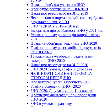
вступу
Права і обов'язки учасників ЗНО
Процедура реєстрації на ЗНО-2019
Наказ про реєстрацію на ЗНО 2019
Деякі питання норматив. забезпеч. здобутих
результатів навч. у ЗСО
ЗНО та ДПА у 2019-2020 н.р.
Інформація про особливості ЗНО у 2021 році
Умови прийому до закладів вищої освіти -
2020
Права на обов’язки учасників ЗНО-2020
Графік прийому реєстраційних документів
на ЗНО 2020
11-класники вже обрали предмети для
складання ЗНО-2020
Наказ про реєстрацію на ЗНО 2020
ЗНО 2020 : умови, графік, підготовка
ЯК ВПОРАТИСЯ З НАПРУГОЮ ТА
СТРЕСОМ ПЕРЕД ЗНО
Про відтермінування пробного ЗНО
Графік проведення ЗНО - 2020
ЗНО-2020. До уваги учнів 11-х класів!
Протиепідемічні заходи при проведенні
ЗНО-2020
ЗНО в умовах карантину