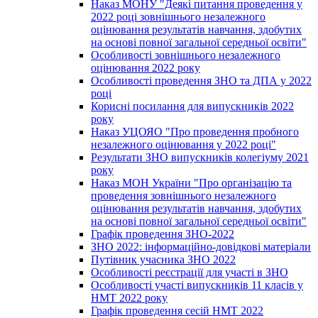
Наказ МОНУ "Деякі питання проведення у
2022 році зовнішнього незалежного
оцінювання результатів навчання, здобутих
на основі повної загальної середньої освіти"
Особливості зовнішнього незалежного
оцінювання 2022 року
Особливості проведення ЗНО та ДПА у 2022
році
Корисні посилання для випускників 2022
року
Наказ УЦОЯО "Про проведення пробного
незалежного оцінювання у 2022 році"
Результати ЗНО випускників колегіуму 2021
року
Наказ МОН України "Про організацію та
проведення зовнішнього незалежного
оцінювання результатів навчання, здобутих
на основі повної загальної середньої освіти"
Графік проведення ЗНО-2022
ЗНО 2022: інформаційно-довідкові матеріали
Путівник учасника ЗНО 2022
Особливості реєстрації для участі в ЗНО
Особливості участі випускників 11 класів у
НМТ 2022 року
Графік проведення сесій НМТ 2022