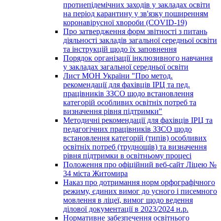
протиепідемічних заходів у закладах освіти
на період карантину у зв'язку поширенням
коронавірусної хвороби (COVID-19)
Про затвердження форм звітності з питань
діяльності закладів загальної середньої освіти
та інструкцій щодо їх заповнення
Порядок організації інклюзивного навчання
у закладах загальної середньої освіти
Лист МОН України "Про метод.
рекомендації для фахівців ІРЦ та пед.
працівників ЗЗСО щодо встановлення
категорій особливих освітніх потреб та
визначення рівня підтримки"
Методичні рекомендації для фахівців ІРЦ та
педагогічних працівників ЗЗСО щодо
встановлення категорій (типів) особливих
освітніх потреб (труднощів) та визначення
рівня підтримки в освітньому процесі
Положення про офіційний веб-сайт Ліцею №
34 міста Житомира
Наказ про дотримання норм орфографічного
режиму, єдиних вимог до усного і писемного
мовлення в ліцеї, вимог щодо ведення
ділової документації в 2023/2024 н.р.
Нормативне забезпечення освітнього