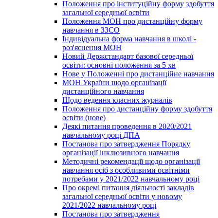
Положення про інституційну форму здобуття
загальної середньої освіти
Положення МОН про дистанційну форму
навчання в ЗЗСО
Індивідуальна форма навчання в школі -
роз'яснення МОН
Новий Держстандарт базової середньої
освіти: основні положення за 5 хв
Нове у Положенні про дистанційне навчання
МОН України щодо організації
дистанційного навчання
Щодо ведення класних журналів
Положення про дистанційну форму здобуття
освіти (нове)
Деякі питання проведення в 2020/2021
навчальному році ДПА
Постанова про затвердження Порядку
організації інклюзивного навчання
Методичні рекомендації щодо організації
навчання осіб з особливими освітніми
потребами у 2021/2022 навчальному році
Про окремі питання діяльності закладів
загальної середньої освіти у новому
2021/2022 навчальному році
Постанова про затвердження