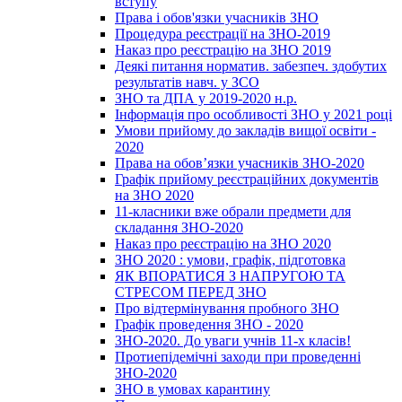
вступу
Права і обов'язки учасників ЗНО
Процедура реєстрації на ЗНО-2019
Наказ про реєстрацію на ЗНО 2019
Деякі питання норматив. забезпеч. здобутих
результатів навч. у ЗСО
ЗНО та ДПА у 2019-2020 н.р.
Інформація про особливості ЗНО у 2021 році
Умови прийому до закладів вищої освіти -
2020
Права на обов’язки учасників ЗНО-2020
Графік прийому реєстраційних документів
на ЗНО 2020
11-класники вже обрали предмети для
складання ЗНО-2020
Наказ про реєстрацію на ЗНО 2020
ЗНО 2020 : умови, графік, підготовка
ЯК ВПОРАТИСЯ З НАПРУГОЮ ТА
СТРЕСОМ ПЕРЕД ЗНО
Про відтермінування пробного ЗНО
Графік проведення ЗНО - 2020
ЗНО-2020. До уваги учнів 11-х класів!
Протиепідемічні заходи при проведенні
ЗНО-2020
ЗНО в умовах карантину