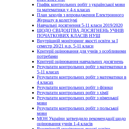
Графік контрольних робіт з української мови
та математики у 4-х класах
План заходів з впровадження Електронного
Журналу в колегіумі
Навчальні досягнення 5-11 класи 2019/2020
ЩОДО СВІДОЦТВА ДОСЯГНЕНЬ УЧНІВ
ПОЧАТКОВИХ КЛАСІВ НУШ
Внутрішній моніторинг якості освіти за І
семестр 20/21 н.р. 5-11 класи
Критерії оцінювання для учнів з особливими
потребами
Критерії оцінювання навчальних досягнень
Результати контрольних робіт з математики в
5-11 класах
Результати контрольних робіт з математики в
4 класах
Результати контрольних робіт з фізики
Результати контрольних робіт з хімії
Результати контрольних робіт з німецької
мови
Результати контрольних робіт з польської
мови
МОН України затвердило рекомендації щодо
оцінювання учнів 1-4 класів
Внутрішній моніторинг якості освіти