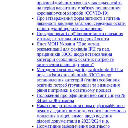
протиепідемічних заходів у закладах освіти
на період карантину у зв'язку поширенням
коронавірусної хвороби (COVID-19)
Про затвердження форм звітності з питань
діяльності закладів загальної середньої освіти
та інструкцій щодо їх заповнення
Порядок організації інклюзивного навчання
у закладах загальної середньої освіти
Лист МОН України "Про метод.
рекомендації для фахівців ІРЦ та пед.
працівників ЗЗСО щодо встановлення
категорій особливих освітніх потреб та
визначення рівня підтримки"
Методичні рекомендації для фахівців ІРЦ та
педагогічних працівників ЗЗСО щодо
встановлення категорій (типів) особливих
освітніх потреб (труднощів) та визначення
рівня підтримки в освітньому процесі
Положення про офіційний веб-сайт Ліцею №
34 міста Житомира
Наказ про дотримання норм орфографічного
режиму, єдиних вимог до усного і писемного
мовлення в ліцеї, вимог щодо ведення
ділової документації в 2023/2024 н.р.
Нормативне забезпечення освітнього