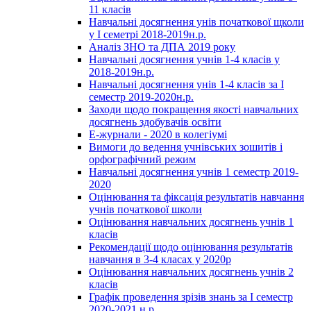
11 класів
Навчальні досягнення унів початкової щколи
у І семетрі 2018-2019н.р.
Аналіз ЗНО та ДПА 2019 року
Навчальні досягнення учнів 1-4 класів у
2018-2019н.р.
Навчальні досягнення унів 1-4 класів за І
семестр 2019-2020н.р.
Заходи щодо покращення якості навчальних
досягнень здобувачів освіти
Е-журнали - 2020 в колегіумі
Вимоги до ведення учнівських зошитів і
орфографічний режим
Навчальні досягнення учнів 1 семестр 2019-
2020
Оцінювання та фіксація результатів навчання
учнів початкової школи
Оцінювання навчальних досягнень учнів 1
класів
Рекомендації щодо оцінювання результатів
навчання в 3-4 класах у 2020р
Оцінювання навчальних досягнень учнів 2
класів
Графік проведення зрізів знань за І семестр
2020-2021 н.р.