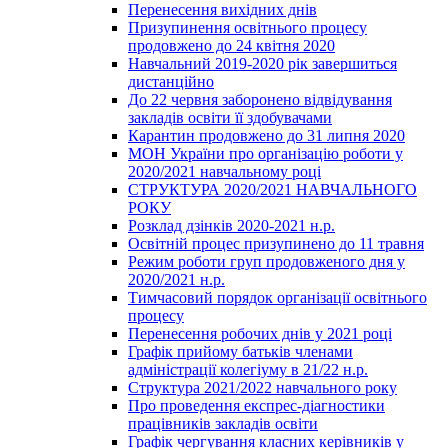
Перенесення вихідних днів
Призупинення освітнього процесу
продовжено до 24 квітня 2020
Навчальний 2019-2020 рік завершиться
дистанційно
До 22 червня заборонено відвідування
закладів освіти її здобувачами
Карантин продовжено до 31 липня 2020
МОН України про організацію роботи у
2020/2021 навчальному році
СТРУКТУРА 2020/2021 НАВЧАЛЬНОГО
РОКУ
Розклад дзінків 2020-2021 н.р.
Освітній процес призупинено до 11 травня
Режим роботи груп продовженого дня у
2020/2021 н.р.
Тимчасовий порядок організації освітнього
процесу
Перенесення робочих днів у 2021 році
Графік прийому батьків членами
адміністрації колегіуму в 21/22 н.р.
Структура 2021/2022 навчального року
Про проведення експрес-діагностики
працівників закладів освіти
Графік чергування класних керівників у