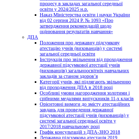
процесу в закладах загальної середньої
освіти у 2024/2025 н.р.
Наказ Міністерства освіти і науки України
від 02 серпня 2024 Р. № 1093 «Про
затвердження рекомендацій щодо
оцінювання результатів навчання»
ДПА
Положення про державну підсумкову
атестацію учнів (вихованців) у системі
загальної середньої освіти
Інструкція про звільнення від проходження
державної підсумкової атестації учнів
(вихованців) загальноосвітніх навчальних
закладів за станом здоров’я
Категорії учнів, які підлягають звільненню
від проходження ДПА в 2018 році
Особливі умови нагородження золотими і
срібними медалями випускників 11-х класів
Орієнтовні вимоги до змісту атестаційних
завдань для проведення державної
підсумкової атестації учнів (вихованців) у
системі загальної середньої освіти у
2017/2018 навчальному році
Графік консультацій з ДПА-ЗНО 2018
Державна підсумкова атестація 2019