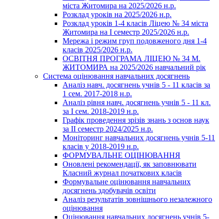
міста Житомира на 2025/2026 н.р.
Розклад уроків на 2025/2026 н.р.
Розклад уроків 1-4 класів Ліцею № 34 міста
Житомира на І семестр 2025/2026 н.р.
Мережа і режим груп подовженого дня 1-4
класів 2025/2026 н.р.
ОСВІТНЯ ПРОГРАМА ЛІЦЕЮ № 34 М.
ЖИТОМИРА на 2025/2026 навчальний рік
Система оцінювання навчальних досягнень
Аналіз навч. досягнень учнів 5 - 11 класів за
1 сем. 2017-2018 н.р.
Аналіз рівня навч. досягнень учнів 5 - 11 кл.
за І сем. 2018-2019 н.р.
Графік проведення зрізів знань з основ наук
за ІІ семестр 2024/2025 н.р.
Моніторинг навчальних досягнень учнів 5-11
класів у 2018-2019 н.р.
ФОРМУВАЛЬНЕ ОЦІНЮВАННЯ
Оновлені рекомендації, як заповнювати
Класний журнал початкових класів
Формувальне оцінювання навчальних
досягнень здобувачів освіти
Аналіз результатів зовнішнього незалежного
оцінювання
Оцінювання навчальних досягнень учнів 5-