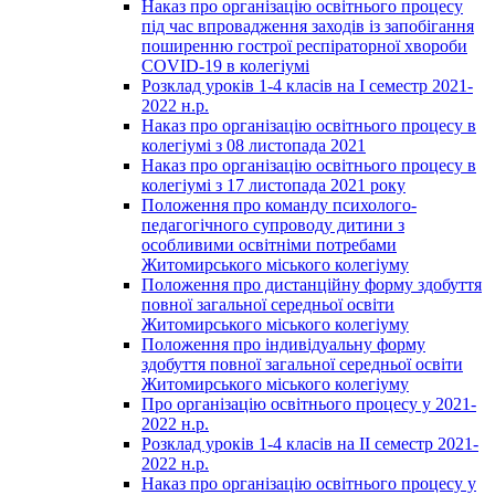
Наказ про організацію освітнього процесу
під час впровадження заходів із запобігання
поширенню гострої респіраторної хвороби
COVID-19 в колегіумі
Розклад уроків 1-4 класів на І семестр 2021-
2022 н.р.
Наказ про організацію освітнього процесу в
колегіумі з 08 листопада 2021
Наказ про організацію освітнього процесу в
колегіумі з 17 листопада 2021 року
Положення про команду психолого-
педагогічного супроводу дитини з
особливими освітніми потребами
Житомирського міського колегіуму
Положення про дистанційну форму здобуття
повної загальної середньої освіти
Житомирського міського колегіуму
Положення про індивідуальну форму
здобуття повної загальної середньої освіти
Житомирського міського колегіуму
Про організацію освітнього процесу у 2021-
2022 н.р.
Розклад уроків 1-4 класів на ІІ семестр 2021-
2022 н.р.
Наказ про організацію освітнього процесу у