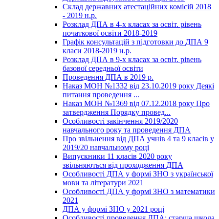
Склад державних атестаційних комісій 2018
- 2019 н.р.
Розклад ДПА в 4-х класах за освіт. рівень
початкової освіти 2018-2019
Графік консультацій з підготовки до ДПА 9
класи 2018-2019 н.р.
Розклад ДПА в 9-х класах за освіт. рівень
базової середньої освіти
Проведення ДПА в 2019 р.
Наказ МОН №1332 від 23.10.2019 року Деякі
питання проведення ...
Наказ МОН №1369 від 07.12.2018 року Про
затвердження Порядку провед...
Особливості закінчення 2019/2020
навчального року та проведення ДПА
Про звільнення від ДПА учнів 4 та 9 класів у
2019/20 навчальному році
Випускники 11 класів 2020 року
звільняються від проходження ДПА
Особливості ДПА у формі ЗНО з української
мови та літератури 2021
Особливості ДПА у формі ЗНО з математики
2021
ДПА у формі ЗНО у 2021 році
Особливості проведення ДПА: старша школа