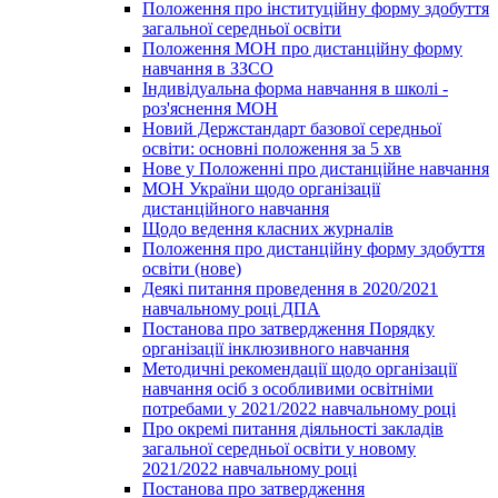
Положення про інституційну форму здобуття
загальної середньої освіти
Положення МОН про дистанційну форму
навчання в ЗЗСО
Індивідуальна форма навчання в школі -
роз'яснення МОН
Новий Держстандарт базової середньої
освіти: основні положення за 5 хв
Нове у Положенні про дистанційне навчання
МОН України щодо організації
дистанційного навчання
Щодо ведення класних журналів
Положення про дистанційну форму здобуття
освіти (нове)
Деякі питання проведення в 2020/2021
навчальному році ДПА
Постанова про затвердження Порядку
організації інклюзивного навчання
Методичні рекомендації щодо організації
навчання осіб з особливими освітніми
потребами у 2021/2022 навчальному році
Про окремі питання діяльності закладів
загальної середньої освіти у новому
2021/2022 навчальному році
Постанова про затвердження