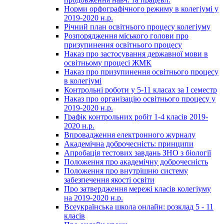
Норми орфографічного режиму в колегіумі у
2019-2020 н.р.
Річний план освітнього процесу колегіуму
Розпорядження міського голови про
призупинення освітнього процесу
Наказ про застосування державної мови в
освітньому процесі ЖМК
Наказ про призупинення освітнього процесу
в колегіумі
Контрольні роботи у 5-11 класах за І семестр
Наказ про організацію освітнього процесу у
2019-2020 н.р.
Графік контрольних робіт 1-4 класів 2019-
2020 н.р.
Впровадження електронного журналу
Академічна доброчесність: принципи
Апробація тестових завдань ЗНО з біології
Положення про академічну доброчесність
Положення про внутрішню систему
забезпечення якості освіти
Про затвердження мережі класів колегіуму
на 2019-2020 н.р.
Всеукраїнська школа онлайн: розклад 5 - 11
класів