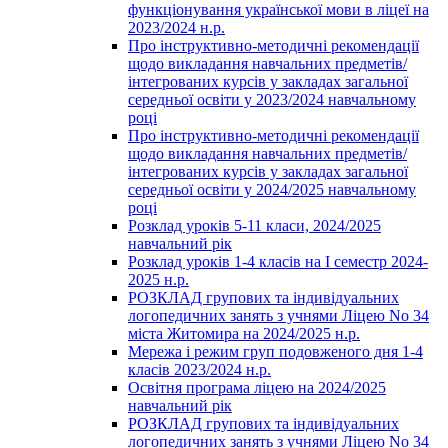
функціонування української мови в ліцеї на
2023/2024 н.р.
Про інструктивно-методичні рекомендації
щодо викладання навчальних предметів/
інтегрованих курсів у закладах загальної
середньої освіти у 2023/2024 навчальному
році
Про інструктивно-методичні рекомендації
щодо викладання навчальних предметів/
інтегрованих курсів у закладах загальної
середньої освіти у 2024/2025 навчальному
році
Розклад уроків 5-11 класи, 2024/2025
навчальний рік
Розклад уроків 1-4 класів на І семестр 2024-
2025 н.р.
РОЗКЛАД групових та індивідуальних
логопедичних занять з учнями Ліцею No 34
міста Житомира на 2024/2025 н.р.
Мережа і режим груп подовженого дня 1-4
класів 2023/2024 н.р.
Освітня програма ліцею на 2024/2025
навчальний рік
РОЗКЛАД групових та індивідуальних
логопедичних занять з учнями Ліцею No 34