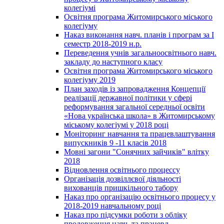
колегіумі
Освітня програма Житомирського міського
колегіуму
Наказ виконання навч. планів і програм за І
семестр 2018-2019 н.р.
Переведення учнів загальноосвітнього навч.
закладу до наступного класу
Освітня програма Житомирського міського
колегіуму 2019
План заходів із запровадження Концепції
реалізації державної політики у сфері
реформування загальної середньої освіти
«Нова українська школа» в Житомирському
міському колегіумі у 2018 році
Моніторинг навчання та працевлаштування
випускників 9 -11 класів 2018
Мовні загони "Сонячних зайчиків" влітку
2018
Відновлення освітнього процессу
Організація дозвіллєвої діяльності
вихованців пришкільного табору
Наказ про організацію освітнього процесу у
2018-2019 навчальному році
Наказ про підсумки роботи з обліку
продовження навч. та працевл.