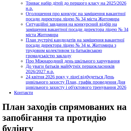
Триває набір дітей до першого класу на 2025/2026
н.р.
Оголошення про конкурс на заміщення вакантної
посади директора ліцею № 34 міста Житомира
Ситуаційні завдання на конкурсний відбір на
заміщення вакантної посади директора ліцею № 34
міста Житомира
План зустрічі кандидатів на заміщення вакантної
посади директора ліцею № 34 м. Житомира з
трудовим колективом та батьківською
громадськістю закладу
Про Міжнародний день шкільного харчування
До уваги батьків майбутніх першокласників
2026/2027 н.р.
24 квітня 2026 року у ліцеї відбудеться День
цивільного захисту План, графік проведення Дня
цивільного захисту і об'єктового тренування 2026
Контакти
План заходів спрямованих на
запобігання та протидію
булінгу