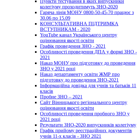
Пункти тестування в яких випускники
колегіуму проходитимуть ЗНО-2020
Гаряча лінія МОНУ 0800-50-45-70 працює з
30.06 по 15.09
КОНСУЛЬТАТИВНА ПІДТРИМКА
ВСТУПНИКАМ - 2020
YouTube канал Українського центру
оцінювання якості освіти
Графік проведення ЗНО - 2021
Особливості проведення ДПА у формі ЗНО -
2021
Наказ МОНУ про підготовку до проведення
ЗНО у 2021 році
Наказ департаменту освіти ЖМР про
підготовку до проведення ЗНО-2021
Інформаційна довідка для учнів та батьків 11
класів
Пробне ЗНО – 2021
Сайт Вінницького регіонального центру
оцінювання якості освіти
Особливості проведення пробного ЗНО у
2021 році
Результати ЗНО-2020 випускників колегіуму
Графік прийому реєстраційних документів
учнів 11-х класів - ЗНО 2021