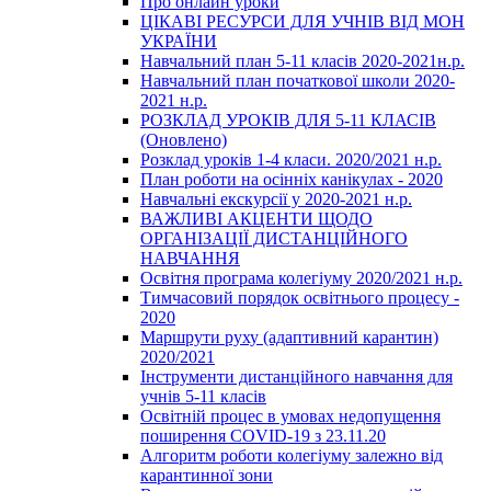
Про онлайн уроки
ЦІКАВІ РЕСУРСИ ДЛЯ УЧНІВ ВІД МОН
УКРАЇНИ
Навчальний план 5-11 класів 2020-2021н.р.
Навчальний план початкової школи 2020-
2021 н.р.
РОЗКЛАД УРОКІВ ДЛЯ 5-11 КЛАСІВ
(Оновлено)
Розклад уроків 1-4 класи. 2020/2021 н.р.
План роботи на осінніх канікулах - 2020
Навчальні екскурсії у 2020-2021 н.р.
ВАЖЛИВІ АКЦЕНТИ ЩОДО
ОРГАНІЗАЦІЇ ДИСТАНЦІЙНОГО
НАВЧАННЯ
Освітня програма колегіуму 2020/2021 н.р.
Тимчасовий порядок освітнього процесу -
2020
Маршрути руху (адаптивний карантин)
2020/2021
Інструменти дистанційного навчання для
учнів 5-11 класів
Освітній процес в умовах недопущення
поширення COVID-19 з 23.11.20
Алгоритм роботи колегіуму залежно від
карантинної зони