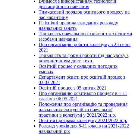
Вчимося з використанням технологій
дистанційного навчання
Тимчасовий порядок освітнього процесу на
час карантину
Гігієнічні правила складання розкладу
навчальних занять
Тривалість навчального заняття з технічними
засобами навчання
Про організацію роботи колегіуму з 25 січня
2021
Тривалість та форми роботи під час уроку з
використанням дист. техн.
Освітній процес у складних погодних
умовах
Департамент освіти про освітній процес з
03.03.2021
Освітній процес з 05 квітня 2021
Про організацію освітнього процесу в 1-11
класах з 06.05.2021
Положення про організацію та проведення
навчальних екскурсій та навчальної
практики в колегіумі у 2021/2022 н.р.
Освітня програма колегіуму 2021/2022 н.р.
Розклад уроків для 5-11 класів на 2021-2022
навчальний рік