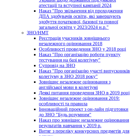
атестації та вступної кампанії 2024
Наказ "Про звільнення від проходження
ДПА здобувачів освіти, які завершують
здобуття початкової, базової та повної
загальної освіти у 2023/2024 н.р."
ЗНО/НМТ
Реєстрація учасників зовнішнього
незалежного оцінювання 2018
Особливості проведення ЗНО у 2018 році
Наказ "Про організацію роботи пункту
тестування на базі колегіуму"
Супровід на ЗНО
Наказ "Про організацію участі випускників
колегіуму в ЗНО 2018 року"
Зовнішнє незалежне оцінювання з
англійської мови в колегіумі
Деякі питання проведення ЗНО в 2019 році
Зовнішнє незалежне оцінювання 2019:
особливості та правила
Інноваційний проект з он-лайн підготовки
до ЗНО "Будь розумним"
Наказ про зовнішнє незалежне оцінювання
результатів навчання у 2019 р.
Витяг з переліку конкурсних предметів для