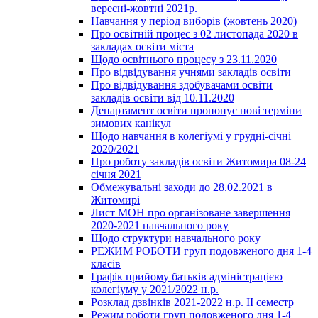
вересні-жовтні 2021р.
Навчання у період виборів (жовтень 2020)
Про освітній процес з 02 листопада 2020 в
закладах освіти міста
Щодо освітнього процесу з 23.11.2020
Про відвідування учнями закладів освіти
Про відвідування здобувачами освіти
закладів освіти від 10.11.2020
Департамент освіти пропонує нові терміни
зимових канікул
Щодо навчання в колегіумі у грудні-січні
2020/2021
Про роботу закладів освіти Житомира 08-24
січня 2021
Обмежувальні заходи до 28.02.2021 в
Житомирі
Лист МОН про організоване завершення
2020-2021 навчального року
Щодо структури навчального року
РЕЖИМ РОБОТИ груп подовженого дня 1-4
класів
Графік прийому батьків адміністрацією
колегіуму у 2021/2022 н.р.
Розклад дзвінків 2021-2022 н.р. ІІ семестр
Режим роботи груп подовженого дня 1-4