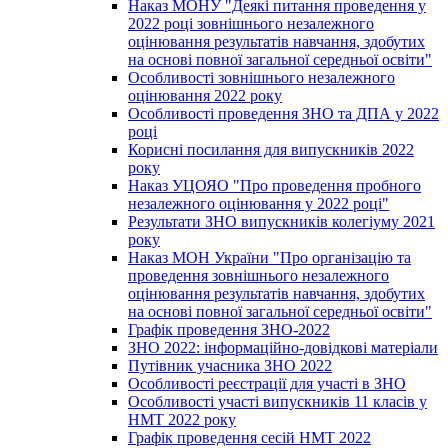
Наказ МОНУ "Деякі питання проведення у
2022 році зовнішнього незалежного
оцінювання результатів навчання, здобутих
на основі повної загальної середньої освіти"
Особливості зовнішнього незалежного
оцінювання 2022 року
Особливості проведення ЗНО та ДПА у 2022
році
Корисні посилання для випускників 2022
року
Наказ УЦОЯО "Про проведення пробного
незалежного оцінювання у 2022 році"
Результати ЗНО випускників колегіуму 2021
року
Наказ МОН України "Про організацію та
проведення зовнішнього незалежного
оцінювання результатів навчання, здобутих
на основі повної загальної середньої освіти"
Графік проведення ЗНО-2022
ЗНО 2022: інформаційно-довідкові матеріали
Путівник учасника ЗНО 2022
Особливості реєстрації для участі в ЗНО
Особливості участі випускників 11 класів у
НМТ 2022 року
Графік проведення сесій НМТ 2022