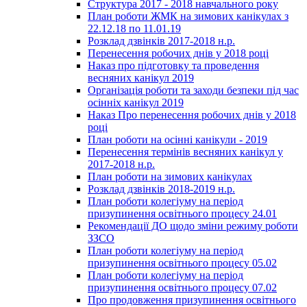
Структура 2017 - 2018 навчального року
План роботи ЖМК на зимових канікулах з
22.12.18 по 11.01.19
Розклад дзвінків 2017-2018 н.р.
Перенесення робочих днів у 2018 році
Наказ про підготовку та проведення
весняних канікул 2019
Організація роботи та заходи безпеки під час
осінніх канікул 2019
Наказ Про перенесення робочих днів у 2018
році
План роботи на осінні канікули - 2019
Перенесення термінів весняних канікул у
2017-2018 н.р.
План роботи на зимових канікулах
Розклад дзвінків 2018-2019 н.р.
План роботи колегіуму на період
призупинення освітнього процесу 24.01
Рекомендації ДО щодо зміни режиму роботи
ЗЗСО
План роботи колегіуму на період
призупинення освітнього процесу 05.02
План роботи колегіуму на період
призупинення освітнього процесу 07.02
Про продовження призупинення освітнього