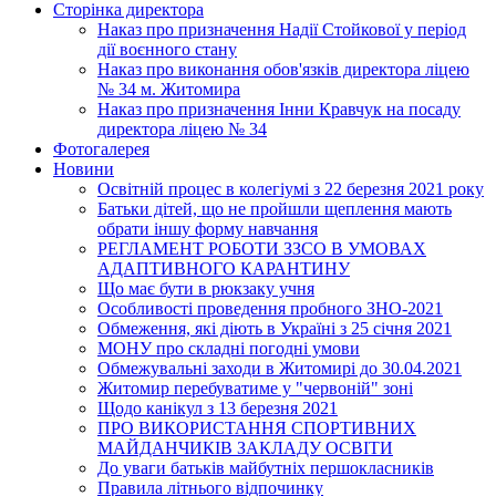
Сторінка директора
Наказ про призначення Надії Стойкової у період
дії воєнного стану
Наказ про виконання обов'язків директора ліцею
№ 34 м. Житомира
Наказ про призначення Інни Кравчук на посаду
директора ліцею № 34
Фотогалерея
Новини
Освітній процес в колегіумі з 22 березня 2021 року
Батьки дітей, що не пройшли щеплення мають
обрати іншу форму навчання
РЕГЛАМЕНТ РОБОТИ ЗЗСО В УМОВАХ
АДАПТИВНОГО КАРАНТИНУ
Що має бути в рюкзаку учня
Особливості проведення пробного ЗНО-2021
Обмеження, які діють в Україні з 25 січня 2021
МОНУ про складні погодні умови
Обмежувальні заходи в Житомирі до 30.04.2021
Житомир перебуватиме у "червоній" зоні
Щодо канікул з 13 березня 2021
ПРО ВИКОРИСТАННЯ СПОРТИВНИХ
МАЙДАНЧИКІВ ЗАКЛАДУ ОСВІТИ
До уваги батьків майбутніх першокласників
Правила літнього відпочинку