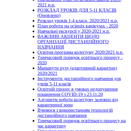
2021 н.р.
РОЗКЛАД УРОКІВ ДЛЯ 5-11 КЛАСІВ
(Оновлено)
Розклад уроків 1-4 класи. 2020/2021 н.р.
План роботи на осінніх канікулах - 2020
Навчальні екскурсії у 2020-2021 н.р.
ВАЖЛИВІ АКЦЕНТИ ЩОДО
ОРГАНІЗАЦІЇ ДИСТАНЦІЙНОГО
НАВЧАННЯ
Освітня програма колегіуму 2020/2021 н.р.
Тимчасовий порядок освітнього процесу -
2020
Маршрути руху (адаптивний карантин)
2020/2021
Інструменти дистанційного навчання для
учнів 5-11 класів
Освітній процес в умовах недопущення
поширення COVID-19 з 23.11.20
Алгоритм роботи колегіуму залежно від
карантинної зони
Вчимося з використанням технологій
дистанційного навчання
Тимчасовий порядок освітнього процесу на
час карантину