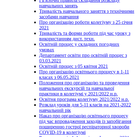
Гігієнічні правила складання розкладу
навчальних занять
Тривалість навчального заняття з технічними
засобами навчання
Про організацію роботи колегіуму з 25 січня
2021
Тривалість та форми роботи під час уроку з
використанням дист. техн.
Освітній процес у складних погодних
умовах
Департамент освіти про освітній процес з
03.03.2021
Освітній процес з 05 квітня 2021
Про організацію освітнього процесу в 1-11
класах з 06.05.2021
Положення про організацію та проведення
навчальних екскурсій та навчальної
практики в колегіумі у 2021/2022 н.р.
Освітня програма колегіуму 2021/2022 н.р.
Розклад уроків для 5-11 класів на 2021-2022
навчальний рік
Наказ про організацію освітнього процесу
під час впровадження заходів із запобігання
поширенню гострої респіраторної хвороби
COVID-19 в колегіумі