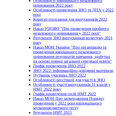
Особливості зовнішнього незалежного
оцінювання 2022 року
Особливості проведення ЗНО та ДПА у 2022
році
Корисні посилання для випускників 2022
року
Наказ УЦОЯО "Про проведення пробного
незалежного оцінювання у 2022 році"
Результати ЗНО випускників колегіуму 2021
року
Наказ МОН України "Про організацію та
проведення зовнішнього незалежного
оцінювання результатів навчання, здобутих
на основі повної загальної середньої освіти"
Графік проведення ЗНО-2022
ЗНО 2022: інформаційно-довідкові матеріали
Путівник учасника ЗНО 2022
Особливості реєстрації для участі в ЗНО
Особливості участі випускників 11 класів у
НМТ 2022 року
Графік проведення сесій НМТ 2022
Наказ МОН Про затвердження Порядку
проведення у 2022 році національного
мультипредметного тесту
Результати НМТ 2023