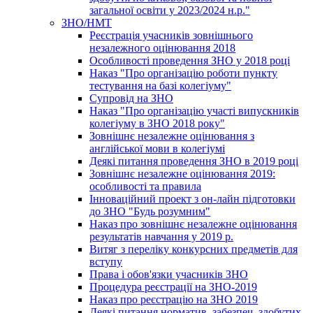
загальної освіти у 2023/2024 н.р."
ЗНО/НМТ
Реєстрація учасників зовнішнього
незалежного оцінювання 2018
Особливості проведення ЗНО у 2018 році
Наказ "Про організацію роботи пункту
тестування на базі колегіуму"
Супровід на ЗНО
Наказ "Про організацію участі випускників
колегіуму в ЗНО 2018 року"
Зовнішнє незалежне оцінювання з
англійської мови в колегіумі
Деякі питання проведення ЗНО в 2019 році
Зовнішнє незалежне оцінювання 2019:
особливості та правила
Інноваційний проект з он-лайн підготовки
до ЗНО "Будь розумним"
Наказ про зовнішнє незалежне оцінювання
результатів навчання у 2019 р.
Витяг з переліку конкурсних предметів для
вступу
Права і обов'язки учасників ЗНО
Процедура реєстрації на ЗНО-2019
Наказ про реєстрацію на ЗНО 2019
Деякі питання норматив. забезпеч. здобутих