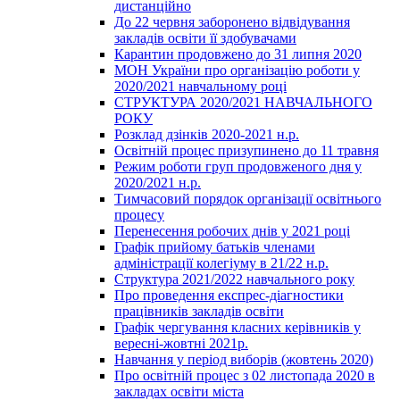
дистанційно
До 22 червня заборонено відвідування
закладів освіти її здобувачами
Карантин продовжено до 31 липня 2020
МОН України про організацію роботи у
2020/2021 навчальному році
СТРУКТУРА 2020/2021 НАВЧАЛЬНОГО
РОКУ
Розклад дзінків 2020-2021 н.р.
Освітній процес призупинено до 11 травня
Режим роботи груп продовженого дня у
2020/2021 н.р.
Тимчасовий порядок організації освітнього
процесу
Перенесення робочих днів у 2021 році
Графік прийому батьків членами
адміністрації колегіуму в 21/22 н.р.
Структура 2021/2022 навчального року
Про проведення експрес-діагностики
працівників закладів освіти
Графік чергування класних керівників у
вересні-жовтні 2021р.
Навчання у період виборів (жовтень 2020)
Про освітній процес з 02 листопада 2020 в
закладах освіти міста