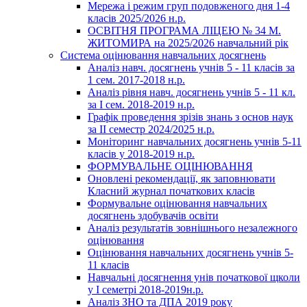
Мережа і режим груп подовженого дня 1-4
класів 2025/2026 н.р.
ОСВІТНЯ ПРОГРАМА ЛІЦЕЮ № 34 М.
ЖИТОМИРА на 2025/2026 навчальний рік
Система оцінювання навчальних досягнень
Аналіз навч. досягнень учнів 5 - 11 класів за
1 сем. 2017-2018 н.р.
Аналіз рівня навч. досягнень учнів 5 - 11 кл.
за І сем. 2018-2019 н.р.
Графік проведення зрізів знань з основ наук
за ІІ семестр 2024/2025 н.р.
Моніторинг навчальних досягнень учнів 5-11
класів у 2018-2019 н.р.
ФОРМУВАЛЬНЕ ОЦІНЮВАННЯ
Оновлені рекомендації, як заповнювати
Класний журнал початкових класів
Формувальне оцінювання навчальних
досягнень здобувачів освіти
Аналіз результатів зовнішнього незалежного
оцінювання
Оцінювання навчальних досягнень учнів 5-
11 класів
Навчальні досягнення унів початкової щколи
у І семетрі 2018-2019н.р.
Аналіз ЗНО та ДПА 2019 року