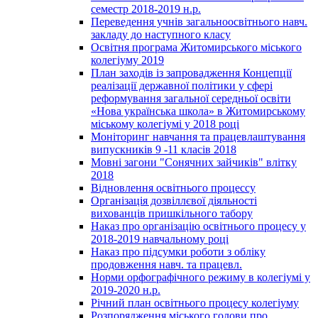
семестр 2018-2019 н.р.
Переведення учнів загальноосвітнього навч.
закладу до наступного класу
Освітня програма Житомирського міського
колегіуму 2019
План заходів із запровадження Концепції
реалізації державної політики у сфері
реформування загальної середньої освіти
«Нова українська школа» в Житомирському
міському колегіумі у 2018 році
Моніторинг навчання та працевлаштування
випускників 9 -11 класів 2018
Мовні загони "Сонячних зайчиків" влітку
2018
Відновлення освітнього процессу
Організація дозвіллєвої діяльності
вихованців пришкільного табору
Наказ про організацію освітнього процесу у
2018-2019 навчальному році
Наказ про підсумки роботи з обліку
продовження навч. та працевл.
Норми орфографічного режиму в колегіумі у
2019-2020 н.р.
Річний план освітнього процесу колегіуму
Розпорядження міського голови про