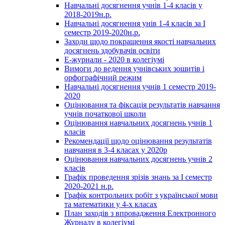
Навчальні досягнення учнів 1-4 класів у
2018-2019н.р.
Навчальні досягнення унів 1-4 класів за І
семестр 2019-2020н.р.
Заходи щодо покращення якості навчальних
досягнень здобувачів освіти
Е-журнали - 2020 в колегіумі
Вимоги до ведення учнівських зошитів і
орфографічний режим
Навчальні досягнення учнів 1 семестр 2019-
2020
Оцінювання та фіксація результатів навчання
учнів початкової школи
Оцінювання навчальних досягнень учнів 1
класів
Рекомендації щодо оцінювання результатів
навчання в 3-4 класах у 2020р
Оцінювання навчальних досягнень учнів 2
класів
Графік проведення зрізів знань за І семестр
2020-2021 н.р.
Графік контрольних робіт з української мови
та математики у 4-х класах
План заходів з впровадження Електронного
Журналу в колегіумі