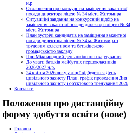
н.р.
Оголошення про конкурс на заміщення вакантної
посади директора ліцею № 34 міста Житомира
Ситуаційні завдання на конкурсний відбір на
заміщення вакантної посади директора ліцею № 34
міста Житомира
План зустрічі кандидатів на заміщення вакантної
посади директора ліцею № 34 м. Житомира з
трудовим колективом та батьківською
громадськістю закладу
Про Міжнародний день шкільного харчування
До уваги батьків майбутніх першокласників
2026/2027 н.р.
24 квітня 2026 року у ліцеї відбудеться День
цивільного захисту План, графік проведення Дня
цивільного захисту і об'єктового тренування 2026
Контакти
Положення про дистанційну
форму здобуття освіти (нове)
Головна