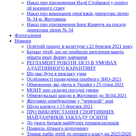
Наказ про призначення Надії Стойкової у період
дії воєнного стану
Наказ про виконання обов'язків директора ліцею
№ 34 м. Житомира
Наказ про призначення Інни Кравчук на посаду
директора ліцею № 34
Фотогалерея
Новини
Освітній процес в колегіумі з 22 березня 2021 року
Батьки дітей, що не пройшли щеплення мають
обрати іншу форму навчання
РЕГЛАМЕНТ РОБОТИ ЗЗСО В УМОВАХ
АДАПТИВНОГО КАРАНТИНУ
Що має бути в рюкзаку учня
Особливості проведення пробного ЗНО-2021
Обмеження, які діють в Україні з 25 січня 2021
МОНУ про складні погодні умови
Обмежувальні заходи в Житомирі до 30.04.2021
Житомир перебуватиме у "червоній" зоні
Щодо канікул з 13 березня 2021
ПРО ВИКОРИСТАННЯ СПОРТИВНИХ
МАЙДАНЧИКІВ ЗАКЛАДУ ОСВІТИ
До уваги батьків майбутніх першокласників
Правила літнього відпочинку
Триває набір дітей до першого класу на 2025/2026