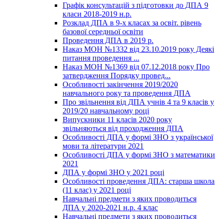
Графік консультацій з підготовки до ДПА 9
класи 2018-2019 н.р.
Розклад ДПА в 9-х класах за освіт. рівень
базової середньої освіти
Проведення ДПА в 2019 р.
Наказ МОН №1332 від 23.10.2019 року Деякі
питання проведення ...
Наказ МОН №1369 від 07.12.2018 року Про
затвердження Порядку провед...
Особливості закінчення 2019/2020
навчального року та проведення ДПА
Про звільнення від ДПА учнів 4 та 9 класів у
2019/20 навчальному році
Випускники 11 класів 2020 року
звільняються від проходження ДПА
Особливості ДПА у формі ЗНО з української
мови та літератури 2021
Особливості ДПА у формі ЗНО з математики
2021
ДПА у формі ЗНО у 2021 році
Особливості проведення ДПА: старша школа
(11 клас) у 2021 році
Навчальні предмети з яких проводиться
ДПА у 2020-2021 н.р. 4 клас
Навчальні предмети з яких проводиться