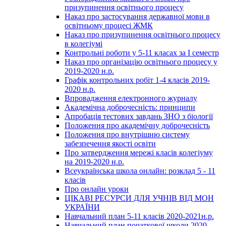
призупинення освітнього процесу
Наказ про застосування державної мови в
освітньому процесі ЖМК
Наказ про призупинення освітнього процесу
в колегіумі
Контрольні роботи у 5-11 класах за І семестр
Наказ про організацію освітнього процесу у
2019-2020 н.р.
Графік контрольних робіт 1-4 класів 2019-
2020 н.р.
Впровадження електронного журналу
Академічна доброчесність: принципи
Апробація тестових завдань ЗНО з біології
Положення про академічну доброчесність
Положення про внутрішню систему
забезпечення якості освіти
Про затвердження мережі класів колегіуму
на 2019-2020 н.р.
Всеукраїнська школа онлайн: розклад 5 - 11
класів
Про онлайн уроки
ЦІКАВІ РЕСУРСИ ДЛЯ УЧНІВ ВІД МОН
УКРАЇНИ
Навчальний план 5-11 класів 2020-2021н.р.
Навчальний план початкової школи 2020-