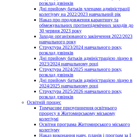
розклад дзвінків
Дні прийому батьків членами адміністрації
колегіуму на 2022/2023 навчальний рік
Наказ про продовження карантину та
обмежувальних протиепідемічних заходів до
30 червня 2023 року
Заходи організованого закінчення 2022/2023
навчального року
Структура 2023/2024 навчального року,
розклад дзвінків
Дні прийому батьків адміністрацією ліцею в
2023/2024 навчальному році
Структура 2024/2025 навчального року,
розклад дзвінків
Дні прийому батьків адміністрацією ліцею в
2024/2025 навчальному році
Структура 2025/2026 навчального року,
розклад дзвінків
Освітній процес
Тимчасове призупинення освітнього
процесу в Житомирському міському
колегіумі
Освітня програма Житомирського міського
колегіуму
Наказ виконання навч. планів і програм за І