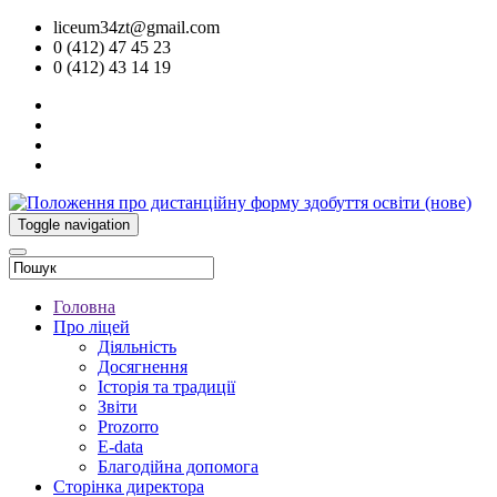
liceum34zt@gmail.com
0 (412) 47 45 23
0 (412) 43 14 19
Toggle navigation
Головна
Про ліцей
Діяльність
Досягнення
Історія та традиції
Звіти
Prozorro
E-data
Благодійна допомога
Сторінка директора