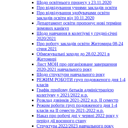
Щодо освітнього процесу з 23.11.2020
Про відвідування учнями закладів освіти
Про відвідування здобувачами освіти
закладів освіти від 10.11.2020
Департамент освіти пропонує нові терміни
зимових канікул
Щодо навчання в колегіумі у грудні-січні
2020/2021
Про роботу закладів освіти Житомира 08-24
січня 2021
Обмежувальні заходи до 28.02.2021 в
Житомирі
Лист МОН про організоване завершення
2020-2021 навчального року
Щодо структури навчального року
РЕЖИМ РОБОТИ груп подовженого дня 1-4
класів
Графік прийому батьків адміністрацією
колегіуму у 2021/2022 н.р.
Розклад дзвінків 2021-2022 н.р. ІІ семестр
Режим роботи груп подовженого дня 1-4
класів на ІІ семестр 2021-2022 н.р.
Наказ про робочі дні у червні 2022 року у
період дії воєнного стану
Структура 2022/2023 навчального року,