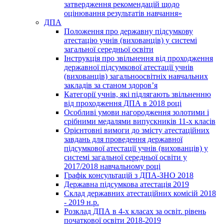
затвердження рекомендацій щодо
оцінювання результатів навчання»
ДПА
Положення про державну підсумкову
атестацію учнів (вихованців) у системі
загальної середньої освіти
Інструкція про звільнення від проходження
державної підсумкової атестації учнів
(вихованців) загальноосвітніх навчальних
закладів за станом здоров’я
Категорії учнів, які підлягають звільненню
від проходження ДПА в 2018 році
Особливі умови нагородження золотими і
срібними медалями випускників 11-х класів
Орієнтовні вимоги до змісту атестаційних
завдань для проведення державної
підсумкової атестації учнів (вихованців) у
системі загальної середньої освіти у
2017/2018 навчальному році
Графік консультацій з ДПА-ЗНО 2018
Державна підсумкова атестація 2019
Склад державних атестаційних комісій 2018
- 2019 н.р.
Розклад ДПА в 4-х класах за освіт. рівень
початкової освіти 2018-2019