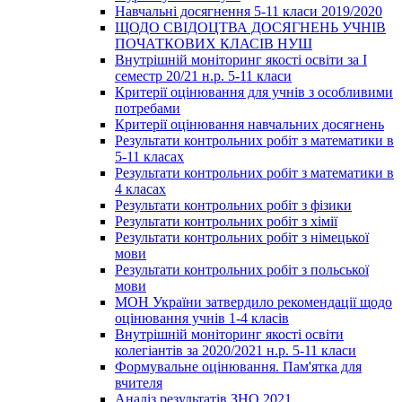
Навчальні досягнення 5-11 класи 2019/2020
ЩОДО СВІДОЦТВА ДОСЯГНЕНЬ УЧНІВ
ПОЧАТКОВИХ КЛАСІВ НУШ
Внутрішній моніторинг якості освіти за І
семестр 20/21 н.р. 5-11 класи
Критерії оцінювання для учнів з особливими
потребами
Критерії оцінювання навчальних досягнень
Результати контрольних робіт з математики в
5-11 класах
Результати контрольних робіт з математики в
4 класах
Результати контрольних робіт з фізики
Результати контрольних робіт з хімії
Результати контрольних робіт з німецької
мови
Результати контрольних робіт з польської
мови
МОН України затвердило рекомендації щодо
оцінювання учнів 1-4 класів
Внутрішній моніторинг якості освіти
колегіантів за 2020/2021 н.р. 5-11 класи
Формувальне оцінювання. Пам'ятка для
вчителя
Аналіз результатів ЗНО 2021