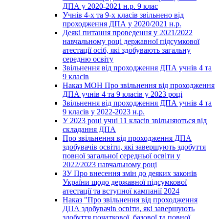
ДПА у 2020-2021 н.р. 9 клас
Учнів 4-х та 9-х класів звільнено від
проходження ДПА у 2020/2021 н.р.
Деякі питання проведення у 2021/2022
навчальному році державної підсумкової
атестації осіб, які здобувають загальну
середню освіту
Звільнення від проходження ДПА учнів 4 та
9 класів
Наказ МОН Про звільнення від проходження
ДПА учнів 4 та 9 класів у 2023 році
Звільнення від проходження ДПА учнів 4 та
9 класів у 2022-2023 н.р.
У 2023 році учні 11 класів звільняються від
складання ДПА
Про звільнення від проходження ДПА
здобувачів освіти, які завершують здобуття
повної загальної середньої освіти у
2022/2023 навчальному році
ЗУ Про внесення змін до деяких законів
України щодо державної підсумкової
атестації та вступної кампанії 2024
Наказ "Про звільнення від проходження
ДПА здобувачів освіти, які завершують
здобуття початкової, базової та повної