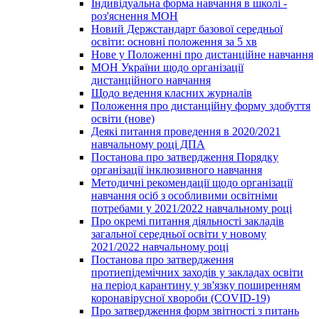
Індивідуальна форма навчання в школі -
роз'яснення МОН
Новий Держстандарт базової середньої
освіти: основні положення за 5 хв
Нове у Положенні про дистанційне навчання
МОН України щодо організації
дистанційного навчання
Щодо ведення класних журналів
Положення про дистанційну форму здобуття
освіти (нове)
Деякі питання проведення в 2020/2021
навчальному році ДПА
Постанова про затвердження Порядку
організації інклюзивного навчання
Методичні рекомендації щодо організації
навчання осіб з особливими освітніми
потребами у 2021/2022 навчальному році
Про окремі питання діяльності закладів
загальної середньої освіти у новому
2021/2022 навчальному році
Постанова про затвердження
протиепідемічних заходів у закладах освіти
на період карантину у зв'язку поширенням
коронавірусної хвороби (COVID-19)
Про затвердження форм звітності з питань