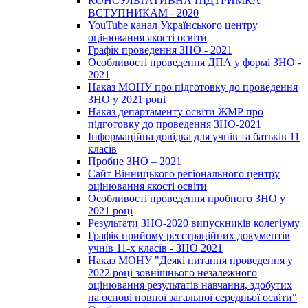
КОНСУЛЬТАТИВНА ПІДТРИМКА
ВСТУПНИКАМ - 2020
YouTube канал Українського центру
оцінювання якості освіти
Графік проведення ЗНО - 2021
Особливості проведення ДПА у формі ЗНО -
2021
Наказ МОНУ про підготовку до проведення
ЗНО у 2021 році
Наказ департаменту освіти ЖМР про
підготовку до проведення ЗНО-2021
Інформаційна довідка для учнів та батьків 11
класів
Пробне ЗНО – 2021
Сайт Вінницького регіонального центру
оцінювання якості освіти
Особливості проведення пробного ЗНО у
2021 році
Результати ЗНО-2020 випускників колегіуму
Графік прийому реєстраційних документів
учнів 11-х класів - ЗНО 2021
Наказ МОНУ "Деякі питання проведення у
2022 році зовнішнього незалежного
оцінювання результатів навчання, здобутих
на основі повної загальної середньої освіти"