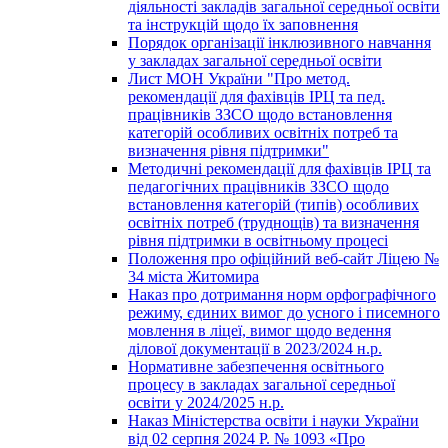
діяльності закладів загальної середньої освіти
та інструкцій щодо їх заповнення
Порядок організації інклюзивного навчання
у закладах загальної середньої освіти
Лист МОН України "Про метод.
рекомендації для фахівців ІРЦ та пед.
працівників ЗЗСО щодо встановлення
категорій особливих освітніх потреб та
визначення рівня підтримки"
Методичні рекомендації для фахівців ІРЦ та
педагогічних працівників ЗЗСО щодо
встановлення категорій (типів) особливих
освітніх потреб (труднощів) та визначення
рівня підтримки в освітньому процесі
Положення про офіційний веб-сайт Ліцею №
34 міста Житомира
Наказ про дотримання норм орфографічного
режиму, єдиних вимог до усного і писемного
мовлення в ліцеї, вимог щодо ведення
ділової документації в 2023/2024 н.р.
Нормативне забезпечення освітнього
процесу в закладах загальної середньої
освіти у 2024/2025 н.р.
Наказ Міністерства освіти і науки України
від 02 серпня 2024 Р. № 1093 «Про