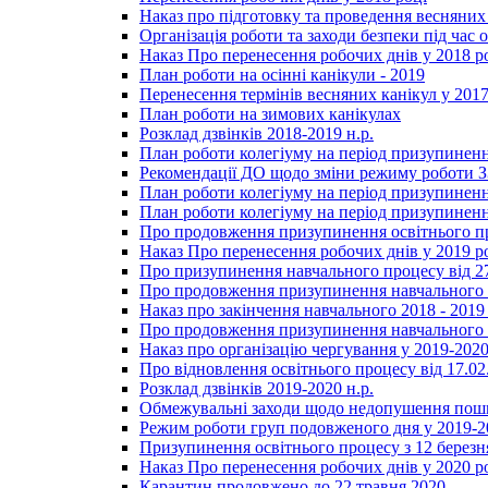
Наказ про підготовку та проведення весняних
Організація роботи та заходи безпеки під час о
Наказ Про перенесення робочих днів у 2018 р
План роботи на осінні канікули - 2019
Перенесення термінів весняних канікул у 2017
План роботи на зимових канікулах
Розклад дзвінків 2018-2019 н.р.
План роботи колегіуму на період призупиненн
Рекомендації ДО щодо зміни режиму роботи 
План роботи колегіуму на період призупиненн
План роботи колегіуму на період призупиненн
Про продовження призупинення освітнього пр
Наказ Про перенесення робочих днів у 2019 р
Про призупинення навчального процесу від 2
Про продовження призупинення навчального п
Наказ про закінчення навчального 2018 - 2019 
Про продовження призупинення навчального п
Наказ про організацію чергування у 2019-2020
Про відновлення освітнього процесу від 17.02
Розклад дзвінків 2019-2020 н.р.
Обмежувальні заходи щодо недопушення пошир
Режим роботи груп подовженого дня у 2019-20
Призупинення освітнього процесу з 12 березня
Наказ Про перенесення робочих днів у 2020 р
Карантин продовжено до 22 травня 2020