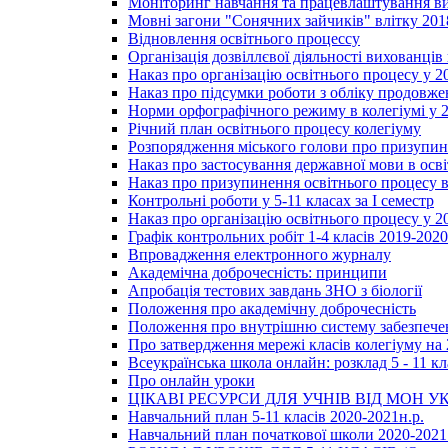
Моніторинг навчання та працевлаштування вип
Мовні загони "Сонячних зайчиків" влітку 201
Відновлення освітнього процессу
Організація дозвіллєвої діяльності вихованці
Наказ про організацію освітнього процесу у 2
Наказ про підсумки роботи з обліку продовжен
Норми орфографічного режиму в колегіумі у 2
Річний план освітнього процесу колегіуму
Розпорядження міського голови про призупин
Наказ про застосування державної мови в ос
Наказ про призупинення освітнього процесу в
Контрольні роботи у 5-11 класах за І семестр
Наказ про організацію освітнього процесу у 20
Графік контрольних робіт 1-4 класів 2019-2020
Впровадження електронного журналу
Академічна доброчесність: принципи
Апробація тестових завдань ЗНО з біології
Положення про академічну доброчесність
Положення про внутрішню систему забезпечен
Про затвердження мережі класів колегіуму на 
Всеукраїнська школа онлайн: розклад 5 - 11 кл
Про онлайн уроки
ЦІКАВІ РЕСУРСИ ДЛЯ УЧНІВ ВІД МОН У
Навчальний план 5-11 класів 2020-2021н.р.
Навчальний план початкової школи 2020-2021 