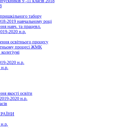
ускників 9 -11 класів 2018
8
в пришкільного табору
018-2019 навчальному році
ня навч. та працевл.
019-2020 н.р.
ення освітнього процесу
вітньому процесі ЖМК
 колегіумі
19-2020 н.р.
 н.р.
ня якості освіти
2019-2020 н.р.
асів
КРАЇНИ
н.р.