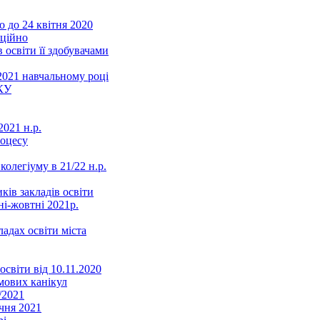
 до 24 квітня 2020
нційно
 освіти її здобувачами
2021 навчальному році
КУ
021 н.р.
роцесу
колегіуму в 21/22 н.р.
ків закладів освіти
ні-жовтні 2021р.
ладах освіти міста
освіти від 10.11.2020
мових канікул
/2021
чня 2021