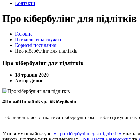
Контакти
Про кібербулінг для підлітків
Головна
Психологічна служба
Корисні посилання
Про кібербулінг для підлітків
Про кібербулінг для підлітків
18 травня 2020
Автор
Денис
#НовийОнлайнКурс #Кібербулінг
Тобі доводилося стикатися з кібербулінгом – тобто цькуванням
У новому онлайн-курсі
«Про кібербулінг для підлітків»
можна д
знають, що таке хейт у соцмережах –
NK|Настя Каменських
та