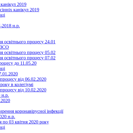
 канікул 2019
сінніх канікул 2019
оці
-2018 н.р.
я освітнього процесу 24.01
ЗЗСО
я освітнього процесу 05.02
я освітнього процесу 07.02
оцесу до 11.05.20
оці
7.01.2020
роцесу від 06.02.2020
року в колегіумі
роцесу від 10.02.2020
 н.р.
.2020
ення коронавірусної інфекції
20 н.р.
 по 03 квітня 2020 року
оці