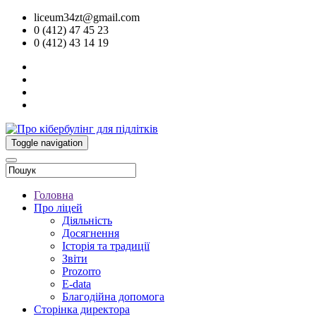
liceum34zt@gmail.com
0 (412) 47 45 23
0 (412) 43 14 19
Toggle navigation
Головна
Про ліцей
Діяльність
Досягнення
Історія та традиції
Звіти
Prozorro
E-data
Благодійна допомога
Сторінка директора