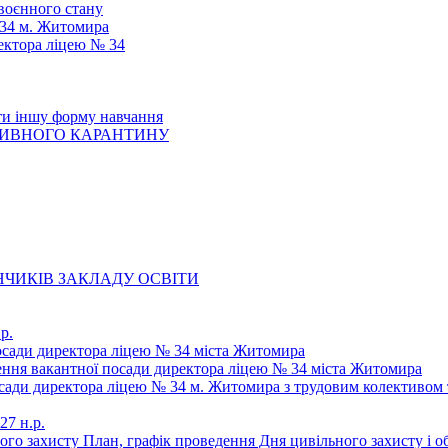
 воєнного стану
 34 м. Житомира
ектора ліцею № 34
ти іншу форму навчання
ТИВНОГО КАРАНТИНУ
ЧИКІВ ЗАКЛАДУ ОСВІТИ
р.
осади директора ліцею № 34 міста Житомира
щення вакантної посади директора ліцею № 34 міста Житомира
осади директора ліцею № 34 м. Житомира з трудовим колективом 
27 н.р.
ьного захисту План, графік проведення Дня цивільного захисту і 