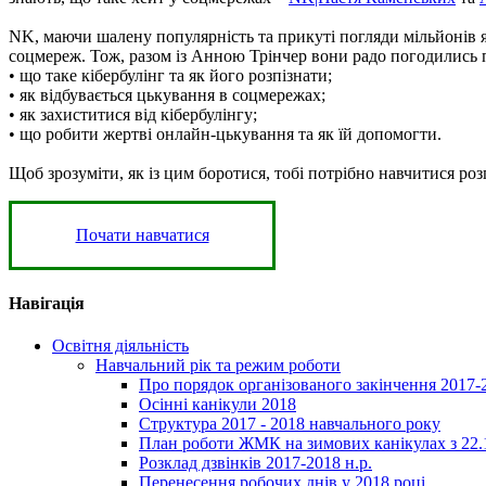
NK, маючи шалену популярність та прикуті погляди мільйонів як 
соцмереж. Тож, разом із Анною Трінчер вони радо погодились 
• що таке кібербулінг та як його розпізнати;
• як відбувається цькування в соцмережах;
• як захиститися від кібербулінгу;
• що робити жертві онлайн-цькування та як їй допомогти.
Щоб зрозуміти, як із цим боротися, тобі потрібно навчитися роз
Почати навчатися
Навігація
Освітня діяльність
Навчальний рік та режим роботи
Про порядок організованого закінчення 2017-
Осінні канікули 2018
Структура 2017 - 2018 навчального року
План роботи ЖМК на зимових канікулах з 22.1
Розклад дзвінків 2017-2018 н.р.
Перенесення робочих днів у 2018 році