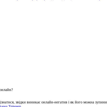
 онлайн?
ізнатися, звідки виникає онлайн-негатив і як його можна зупинит
Анна Трінчер.