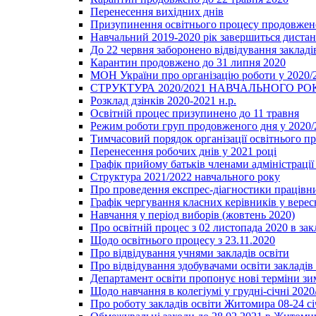
Перенесення вихідних днів
Призупинення освітнього процесу продовжено
Навчальний 2019-2020 рік завершиться диста
До 22 червня заборонено відвідування закладів
Карантин продовжено до 31 липня 2020
МОН України про організацію роботи у 2020/
СТРУКТУРА 2020/2021 НАВЧАЛЬНОГО РО
Розклад дзінків 2020-2021 н.р.
Освітній процес призупинено до 11 травня
Режим роботи груп продовженого дня у 2020/2
Тимчасовий порядок організації освітнього п
Перенесення робочих днів у 2021 році
Графік прийому батьків членами адміністрації 
Структура 2021/2022 навчального року
Про проведення експрес-діагностики працівни
Графік чергування класних керівників у верес
Навчання у період виборів (жовтень 2020)
Про освітній процес з 02 листопада 2020 в зак
Щодо освітнього процесу з 23.11.2020
Про відвідування учнями закладів освіти
Про відвідування здобувачами освіти закладів 
Департамент освіти пропонує нові терміни зи
Щодо навчання в колегіумі у грудні-січні 2020
Про роботу закладів освіти Житомира 08-24 сі