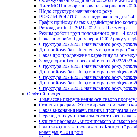
Обмежувальні заходи до 28.02.2021 в Житоми
Лист МОН про організоване завершення 2020-
Щодо структури навчального року
РЕЖИМ РОБОТИ груп подовженого дня 1-4 к
Графік прийому батьків адміністрацією колегіу
Розклад дзвінків 2021-2022 н.р. ІІ семестр
Режим роботи груп подовженого дня 1-4 класів
Наказ про робочі дні у червні 2022 року у пері
Структура 2022/2023 навчального року, розкла
Дні прийому батьків членами адміністрації ко
Наказ про продовження карантину та обмежува
Заходи організованого закінчення 2022/2023 
Структура 2023/2024 навчального року, розкла
Дні прийому батьків адміністрацією ліцею в 
Структура 2024/2025 навчального року, розкла
Дні прийому батьків адміністрацією ліцею в 
Структура 2025/2026 навчального року, розкла
Освітній процес
Тимчасове призупинення освітнього процесу 
Освітня програма Житомирського міського ко
Наказ виконання навч. планів і програм за І се
Переведення учнів загальноосвітнього навч. з
Освітня програма Житомирського міського ко
План заходів із запровадження Концепції реал
колегіумі у 2018 році