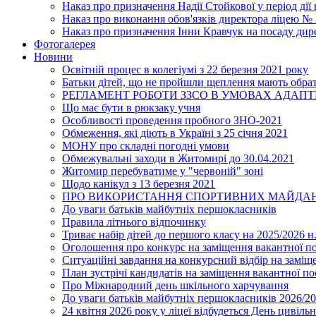
Наказ про призначення Надії Стойкової у період дії
Наказ про виконання обов'язків директора ліцею №
Наказ про призначення Інни Кравчук на посаду дир
Фотогалерея
Новини
Освітній процес в колегіумі з 22 березня 2021 року
Батьки дітей, що не пройшли щеплення мають обра
РЕГЛАМЕНТ РОБОТИ ЗЗСО В УМОВАХ АДАП
Що має бути в рюкзаку учня
Особливості проведення пробного ЗНО-2021
Обмеження, які діють в Україні з 25 січня 2021
МОНУ про складні погодні умови
Обмежувальні заходи в Житомирі до 30.04.2021
Житомир перебуватиме у "червоній" зоні
Щодо канікул з 13 березня 2021
ПРО ВИКОРИСТАННЯ СПОРТИВНИХ МАЙДАН
До уваги батьків майбутніх першокласників
Правила літнього відпочинку
Триває набір дітей до першого класу на 2025/2026 н.
Оголошення про конкурс на заміщення вакантної п
Ситуаційні завдання на конкурсний відбір на замі
План зустрічі кандидатів на заміщення вакантної п
Про Міжнародний день шкільного харчування
До уваги батьків майбутніх першокласників 2026/20
24 квітня 2026 року у ліцеї відбудеться День цивіл