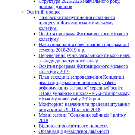
Структура 2025/2026 навчального року,
розклад дзвінків
Освітній процес
Тимчасове призупинення освітнього
процесу в Житомирському міському
колегіумі
Освітня програма Житомирського міського
колегіуму
Наказ виконання навч. планів і програм за І
семестр 2018-2019 н.р.
Переведення учнів загальноосвітнього навч.
закладу до наступного класу
Освітня програма Житомирського міського
колегіуму 2019
План заходів із запровадження Концепції
реалізації державної політики у сфері
реформування загальної середньої освіти
«Нова українська школа» в Житомирському
міському колегіумі у 2018 році
Моніторинг навчання та працевлаштування
випускників 9 -11 класів 2018
Мовні загони "Сонячних зайчиків" влітку
2018
Відновлення освітнього процессу
Організація дозвіллєвої діяльності