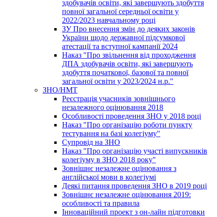
здобувачів освіти, які завершують здобуття
повної загальної середньої освіти у
2022/2023 навчальному році
ЗУ Про внесення змін до деяких законів
України щодо державної підсумкової
атестації та вступної кампанії 2024
Наказ "Про звільнення від проходження
ДПА здобувачів освіти, які завершують
здобуття початкової, базової та повної
загальної освіти у 2023/2024 н.р."
ЗНО/НМТ
Реєстрація учасників зовнішнього
незалежного оцінювання 2018
Особливості проведення ЗНО у 2018 році
Наказ "Про організацію роботи пункту
тестування на базі колегіуму"
Супровід на ЗНО
Наказ "Про організацію участі випускників
колегіуму в ЗНО 2018 року"
Зовнішнє незалежне оцінювання з
англійської мови в колегіумі
Деякі питання проведення ЗНО в 2019 році
Зовнішнє незалежне оцінювання 2019:
особливості та правила
Інноваційний проект з он-лайн підготовки