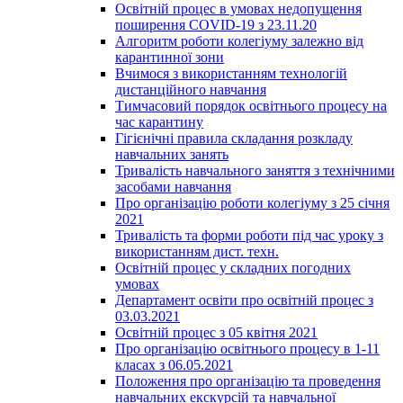
Освітній процес в умовах недопущення
поширення COVID-19 з 23.11.20
Алгоритм роботи колегіуму залежно від
карантинної зони
Вчимося з використанням технологій
дистанційного навчання
Тимчасовий порядок освітнього процесу на
час карантину
Гігієнічні правила складання розкладу
навчальних занять
Тривалість навчального заняття з технічними
засобами навчання
Про організацію роботи колегіуму з 25 січня
2021
Тривалість та форми роботи під час уроку з
використанням дист. техн.
Освітній процес у складних погодних
умовах
Департамент освіти про освітній процес з
03.03.2021
Освітній процес з 05 квітня 2021
Про організацію освітнього процесу в 1-11
класах з 06.05.2021
Положення про організацію та проведення
навчальних екскурсій та навчальної