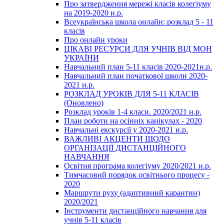
Про затвердження мережі класів колегіуму
на 2019-2020 н.р.
Всеукраїнська школа онлайн: розклад 5 - 11
класів
Про онлайн уроки
ЦІКАВІ РЕСУРСИ ДЛЯ УЧНІВ ВІД МОН
УКРАЇНИ
Навчальний план 5-11 класів 2020-2021н.р.
Навчальний план початкової школи 2020-
2021 н.р.
РОЗКЛАД УРОКІВ ДЛЯ 5-11 КЛАСІВ
(Оновлено)
Розклад уроків 1-4 класи. 2020/2021 н.р.
План роботи на осінніх канікулах - 2020
Навчальні екскурсії у 2020-2021 н.р.
ВАЖЛИВІ АКЦЕНТИ ЩОДО
ОРГАНІЗАЦІЇ ДИСТАНЦІЙНОГО
НАВЧАННЯ
Освітня програма колегіуму 2020/2021 н.р.
Тимчасовий порядок освітнього процесу -
2020
Маршрути руху (адаптивний карантин)
2020/2021
Інструменти дистанційного навчання для
учнів 5-11 класів