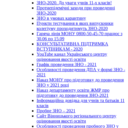
ЗНО-2020. До уваги учнів 11-х класів!
Протиепідемічні заходи при проведенні
ЗНО-2020
ЗНО в умовах карантину
Пункти тестування в яких випускники
колегіуму проходитимуть ЗНО-2020
Гаряча лінія МОНУ 0800-50-45-70 працює з
30.06 по 15.09
КОНСУЛЬТАТИВНА ПІДТРИМКА
ВСТУПНИКАМ - 2020
YouTube канал Українського центру
оцінювання якості освіти
Графік проведення ЗНО - 2021
Особливості проведення ДПА у формі ЗНО -
2021
Наказ МОНУ про підготовку до проведення
ЗНО у 2021 році
Наказ департаменту освіти ЖМР про
підготовку до проведення ЗНО-2021
Інформаційна довідка для учнів та батьків 11
класів
Пробне ЗНО – 2021
Сайт Вінницького регіонального центру
оцінювання якості освіти
Особливості проведення пробного ЗНО у