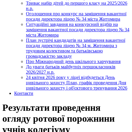
Триває набір дітей до першого класу на 2025/2026
н.р.
Оголошення про конкурс на заміщення вакантної
посади директора ліцею № 34 міста Житомира
Ситуаційні завдання на конкурсний відбір на
заміщення вакантної посади директора ліцею № 34
міста Житомира
План зустрічі кандидатів на заміщення вакантної
посади директора ліцею № 34 м. Житомира з
трудовим колективом та батьківською
громадськістю закладу
Про Міжнародний день шкільного харчування
До уваги батьків майбутніх першокласників
2026/2027 н.р.
24 квітня 2026 року у ліцеї відбудеться День
цивільного захисту План, графік проведення Дня
цивільного захисту і об'єктового тренування 2026
Контакти
Результати проведення
огляду ротової порожнини
учнів колегіуму