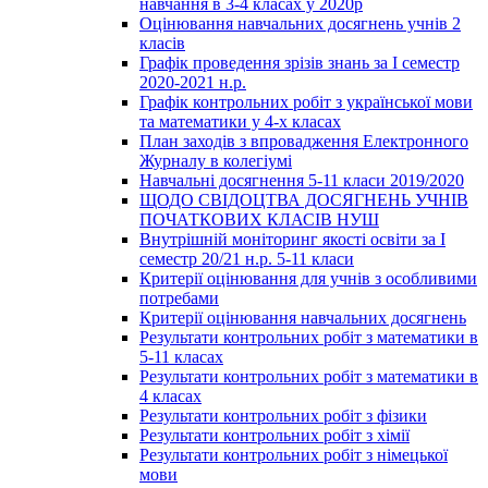
навчання в 3-4 класах у 2020р
Оцінювання навчальних досягнень учнів 2
класів
Графік проведення зрізів знань за І семестр
2020-2021 н.р.
Графік контрольних робіт з української мови
та математики у 4-х класах
План заходів з впровадження Електронного
Журналу в колегіумі
Навчальні досягнення 5-11 класи 2019/2020
ЩОДО СВІДОЦТВА ДОСЯГНЕНЬ УЧНІВ
ПОЧАТКОВИХ КЛАСІВ НУШ
Внутрішній моніторинг якості освіти за І
семестр 20/21 н.р. 5-11 класи
Критерії оцінювання для учнів з особливими
потребами
Критерії оцінювання навчальних досягнень
Результати контрольних робіт з математики в
5-11 класах
Результати контрольних робіт з математики в
4 класах
Результати контрольних робіт з фізики
Результати контрольних робіт з хімії
Результати контрольних робіт з німецької
мови