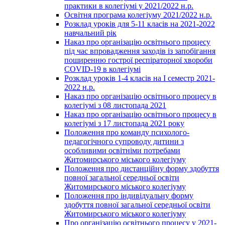
практики в колегіумі у 2021/2022 н.р.
Освітня програма колегіуму 2021/2022 н.р.
Розклад уроків для 5-11 класів на 2021-2022
навчальний рік
Наказ про організацію освітнього процесу
під час впровадження заходів із запобігання
поширенню гострої респіраторної хвороби
COVID-19 в колегіумі
Розклад уроків 1-4 класів на І семестр 2021-
2022 н.р.
Наказ про організацію освітнього процесу в
колегіумі з 08 листопада 2021
Наказ про організацію освітнього процесу в
колегіумі з 17 листопада 2021 року
Положення про команду психолого-
педагогічного супроводу дитини з
особливими освітніми потребами
Житомирського міського колегіуму
Положення про дистанційну форму здобуття
повної загальної середньої освіти
Житомирського міського колегіуму
Положення про індивідуальну форму
здобуття повної загальної середньої освіти
Житомирського міського колегіуму
Про організацію освітнього процесу у 2021-