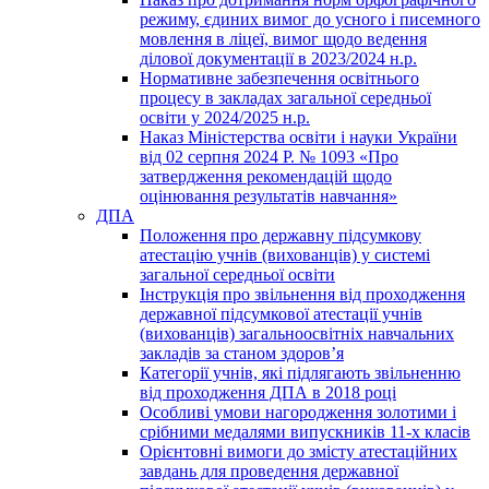
режиму, єдиних вимог до усного і писемного
мовлення в ліцеї, вимог щодо ведення
ділової документації в 2023/2024 н.р.
Нормативне забезпечення освітнього
процесу в закладах загальної середньої
освіти у 2024/2025 н.р.
Наказ Міністерства освіти і науки України
від 02 серпня 2024 Р. № 1093 «Про
затвердження рекомендацій щодо
оцінювання результатів навчання»
ДПА
Положення про державну підсумкову
атестацію учнів (вихованців) у системі
загальної середньої освіти
Інструкція про звільнення від проходження
державної підсумкової атестації учнів
(вихованців) загальноосвітніх навчальних
закладів за станом здоров’я
Категорії учнів, які підлягають звільненню
від проходження ДПА в 2018 році
Особливі умови нагородження золотими і
срібними медалями випускників 11-х класів
Орієнтовні вимоги до змісту атестаційних
завдань для проведення державної