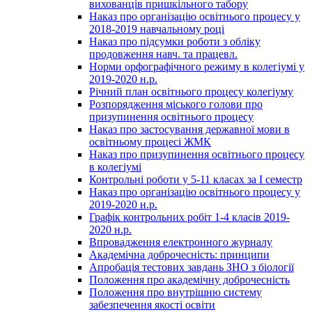
вихованців пришкільного табору
Наказ про організацію освітнього процесу у
2018-2019 навчальному році
Наказ про підсумки роботи з обліку
продовження навч. та працевл.
Норми орфографічного режиму в колегіумі у
2019-2020 н.р.
Річний план освітнього процесу колегіуму
Розпорядження міського голови про
призупинення освітнього процесу
Наказ про застосування державної мови в
освітньому процесі ЖМК
Наказ про призупинення освітнього процесу
в колегіумі
Контрольні роботи у 5-11 класах за І семестр
Наказ про організацію освітнього процесу у
2019-2020 н.р.
Графік контрольних робіт 1-4 класів 2019-
2020 н.р.
Впровадження електронного журналу
Академічна доброчесність: принципи
Апробація тестових завдань ЗНО з біології
Положення про академічну доброчесність
Положення про внутрішню систему
забезпечення якості освіти