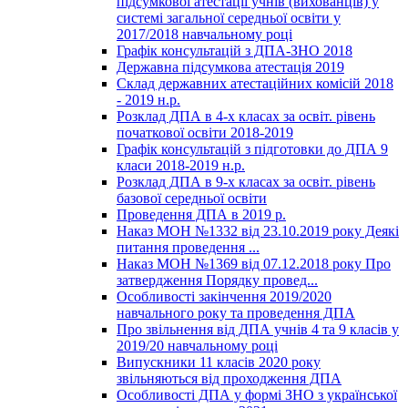
підсумкової атестації учнів (вихованців) у
системі загальної середньої освіти у
2017/2018 навчальному році
Графік консультацій з ДПА-ЗНО 2018
Державна підсумкова атестація 2019
Склад державних атестаційних комісій 2018
- 2019 н.р.
Розклад ДПА в 4-х класах за освіт. рівень
початкової освіти 2018-2019
Графік консультацій з підготовки до ДПА 9
класи 2018-2019 н.р.
Розклад ДПА в 9-х класах за освіт. рівень
базової середньої освіти
Проведення ДПА в 2019 р.
Наказ МОН №1332 від 23.10.2019 року Деякі
питання проведення ...
Наказ МОН №1369 від 07.12.2018 року Про
затвердження Порядку провед...
Особливості закінчення 2019/2020
навчального року та проведення ДПА
Про звільнення від ДПА учнів 4 та 9 класів у
2019/20 навчальному році
Випускники 11 класів 2020 року
звільняються від проходження ДПА
Особливості ДПА у формі ЗНО з української