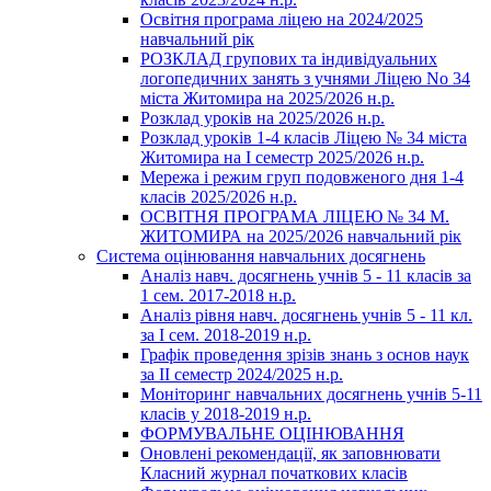
Освітня програма ліцею на 2024/2025
навчальний рік
РОЗКЛАД групових та індивідуальних
логопедичних занять з учнями Ліцею No 34
міста Житомира на 2025/2026 н.р.
Розклад уроків на 2025/2026 н.р.
Розклад уроків 1-4 класів Ліцею № 34 міста
Житомира на І семестр 2025/2026 н.р.
Мережа і режим груп подовженого дня 1-4
класів 2025/2026 н.р.
ОСВІТНЯ ПРОГРАМА ЛІЦЕЮ № 34 М.
ЖИТОМИРА на 2025/2026 навчальний рік
Система оцінювання навчальних досягнень
Аналіз навч. досягнень учнів 5 - 11 класів за
1 сем. 2017-2018 н.р.
Аналіз рівня навч. досягнень учнів 5 - 11 кл.
за І сем. 2018-2019 н.р.
Графік проведення зрізів знань з основ наук
за ІІ семестр 2024/2025 н.р.
Моніторинг навчальних досягнень учнів 5-11
класів у 2018-2019 н.р.
ФОРМУВАЛЬНЕ ОЦІНЮВАННЯ
Оновлені рекомендації, як заповнювати
Класний журнал початкових класів