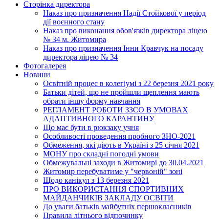
Сторінка директора
Наказ про призначення Надії Стойкової у період
дії воєнного стану
Наказ про виконання обов'язків директора ліцею
№ 34 м. Житомира
Наказ про призначення Інни Кравчук на посаду
директора ліцею № 34
Фотогалерея
Новини
Освітній процес в колегіумі з 22 березня 2021 року
Батьки дітей, що не пройшли щеплення мають
обрати іншу форму навчання
РЕГЛАМЕНТ РОБОТИ ЗЗСО В УМОВАХ
АДАПТИВНОГО КАРАНТИНУ
Що має бути в рюкзаку учня
Особливості проведення пробного ЗНО-2021
Обмеження, які діють в Україні з 25 січня 2021
МОНУ про складні погодні умови
Обмежувальні заходи в Житомирі до 30.04.2021
Житомир перебуватиме у "червоній" зоні
Щодо канікул з 13 березня 2021
ПРО ВИКОРИСТАННЯ СПОРТИВНИХ
МАЙДАНЧИКІВ ЗАКЛАДУ ОСВІТИ
До уваги батьків майбутніх першокласників
Правила літнього відпочинку