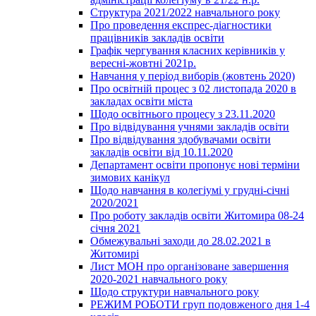
Структура 2021/2022 навчального року
Про проведення експрес-діагностики
працівників закладів освіти
Графік чергування класних керівників у
вересні-жовтні 2021р.
Навчання у період виборів (жовтень 2020)
Про освітній процес з 02 листопада 2020 в
закладах освіти міста
Щодо освітнього процесу з 23.11.2020
Про відвідування учнями закладів освіти
Про відвідування здобувачами освіти
закладів освіти від 10.11.2020
Департамент освіти пропонує нові терміни
зимових канікул
Щодо навчання в колегіумі у грудні-січні
2020/2021
Про роботу закладів освіти Житомира 08-24
січня 2021
Обмежувальні заходи до 28.02.2021 в
Житомирі
Лист МОН про організоване завершення
2020-2021 навчального року
Щодо структури навчального року
РЕЖИМ РОБОТИ груп подовженого дня 1-4