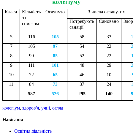
колегіуму
Класи
Кількість
Оглянуто
З числа оглянутих
за
Потребують
Сановано
Здо
списком
санації
5
116
105
58
33
7
105
97
54
22
8
99
85
52
22
9
111
101
48
29
10
72
65
46
10
11
84
73
37
24
587
526
295
140
колегіум
,
здоров'я
,
учні
,
огляд
Навігація
Освітня діяльність