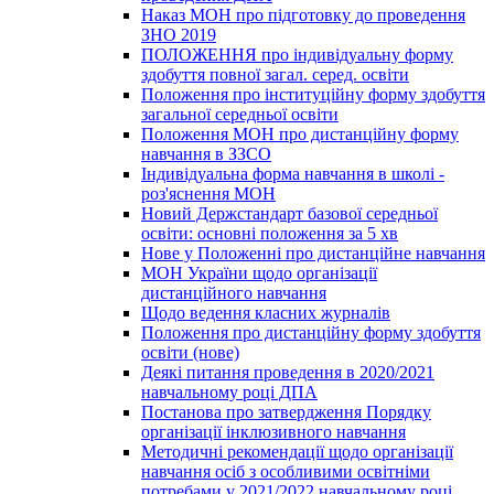
Наказ МОН про підготовку до проведення
ЗНО 2019
ПОЛОЖЕННЯ про індивідуальну форму
здобуття повної загал. серед. освіти
Положення про інституційну форму здобуття
загальної середньої освіти
Положення МОН про дистанційну форму
навчання в ЗЗСО
Індивідуальна форма навчання в школі -
роз'яснення МОН
Новий Держстандарт базової середньої
освіти: основні положення за 5 хв
Нове у Положенні про дистанційне навчання
МОН України щодо організації
дистанційного навчання
Щодо ведення класних журналів
Положення про дистанційну форму здобуття
освіти (нове)
Деякі питання проведення в 2020/2021
навчальному році ДПА
Постанова про затвердження Порядку
організації інклюзивного навчання
Методичні рекомендації щодо організації
навчання осіб з особливими освітніми
потребами у 2021/2022 навчальному році