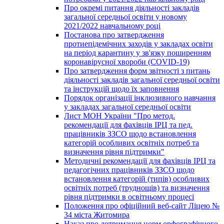
Про окремі питання діяльності закладів
загальної середньої освіти у новому
2021/2022 навчальному році
Постанова про затвердження
протиепідемічних заходів у закладах освіти
на період карантину у зв'язку поширенням
коронавірусної хвороби (COVID-19)
Про затвердження форм звітності з питань
діяльності закладів загальної середньої освіти
та інструкцій щодо їх заповнення
Порядок організації інклюзивного навчання
у закладах загальної середньої освіти
Лист МОН України "Про метод.
рекомендації для фахівців ІРЦ та пед.
працівників ЗЗСО щодо встановлення
категорій особливих освітніх потреб та
визначення рівня підтримки"
Методичні рекомендації для фахівців ІРЦ та
педагогічних працівників ЗЗСО щодо
встановлення категорій (типів) особливих
освітніх потреб (труднощів) та визначення
рівня підтримки в освітньому процесі
Положення про офіційний веб-сайт Ліцею №
34 міста Житомира
Наказ про дотримання норм орфографічного