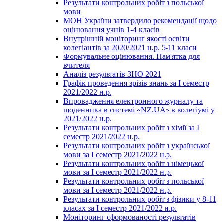
Результати контрольних робіт з польської
мови
МОН України затвердило рекомендації щодо
оцінювання учнів 1-4 класів
Внутрішній моніторинг якості освіти
колегіантів за 2020/2021 н.р. 5-11 класи
Формувальне оцінювання. Пам'ятка для
вчителя
Аналіз результатів ЗНО 2021
Графік проведення зрізів знань за І семестр
2021/2022 н.р.
Впровадження електронного журналу та
щоденника в системі «NZ.UA» в колегіумі у
2021/2022 н.р.
Результати контрольних робіт з хімії за І
семестр 2021/2022 н.р.
Результати контрольних робіт з української
мови за І семестр 2021/2022 н.р.
Результати контрольних робіт з німецької
мови за І семестр 2021/2022 н.р.
Результати контрольних робіт з польської
мови за І семестр 2021/2022 н.р.
Результати контрольних робіт з фізики у 8-11
класах за І семестр 2021/2022 н.р.
Моніторинг сформованості результатів