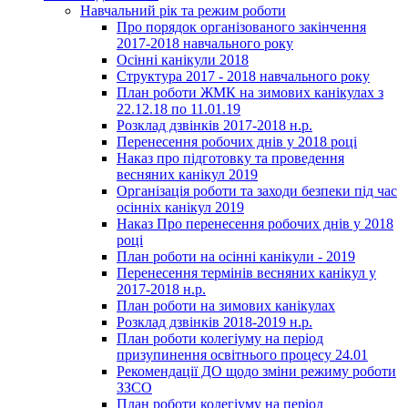
Навчальний рік та режим роботи
Про порядок організованого закінчення
2017-2018 навчального року
Осінні канікули 2018
Структура 2017 - 2018 навчального року
План роботи ЖМК на зимових канікулах з
22.12.18 по 11.01.19
Розклад дзвінків 2017-2018 н.р.
Перенесення робочих днів у 2018 році
Наказ про підготовку та проведення
весняних канікул 2019
Організація роботи та заходи безпеки під час
осінніх канікул 2019
Наказ Про перенесення робочих днів у 2018
році
План роботи на осінні канікули - 2019
Перенесення термінів весняних канікул у
2017-2018 н.р.
План роботи на зимових канікулах
Розклад дзвінків 2018-2019 н.р.
План роботи колегіуму на період
призупинення освітнього процесу 24.01
Рекомендації ДО щодо зміни режиму роботи
ЗЗСО
План роботи колегіуму на період