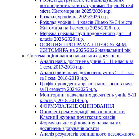
логопедичних занять з учнями Ліцею No 34
міста Житомира на 2025/2026 н.р.
Розклад уроків на 2025/2026 н.р.
Розклад уроків 1-4 класів Ліцею № 34 міста
Житомира на І семестр 2025/2026 н.р.
Мережа і режим груп подовженого дня 1-4
класів 2025/2026 н.р.
ОСВІТНЯ ПРОГРАМА ЛІЦЕЮ № 34 М.
ЖИТОМИРА на 2025/2026 навчальний рік
Система оцінювання навчальних досягнень
Аналіз навч. досягнень учнів 5 - 11 класів за
1 сем. 2017-2018 н.р.
Аналіз рівня навч. досягнень учнів 5 - 11 кл.
за І сем. 2018-2019 н.р.
Графік проведення зрізів знань з основ наук
за ІІ семестр 2024/2025 н.р.
Моніторинг навчальних досягнень учнів 5-11
класів у 2018-2019 н.р.
ФОРМУВАЛЬНЕ ОЦІНЮВАННЯ
Оновлені рекомендації, як заповнювати
Класний журнал початкових класів
Формувальне оцінювання навчальних
досягнень здобувачів освіти
Аналіз результатів зовнішнього незалежного