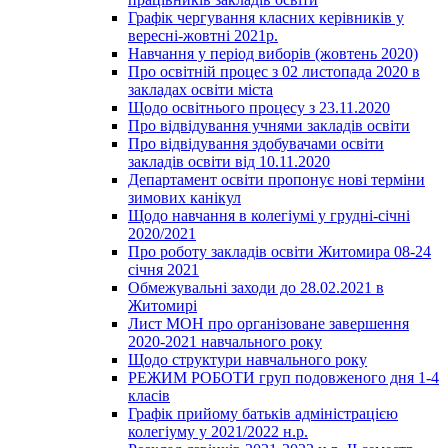
Графік чергування класних керівників у
вересні-жовтні 2021р.
Навчання у період виборів (жовтень 2020)
Про освітній процес з 02 листопада 2020 в
закладах освіти міста
Щодо освітнього процесу з 23.11.2020
Про відвідування учнями закладів освіти
Про відвідування здобувачами освіти
закладів освіти від 10.11.2020
Департамент освіти пропонує нові терміни
зимових канікул
Щодо навчання в колегіумі у грудні-січні
2020/2021
Про роботу закладів освіти Житомира 08-24
січня 2021
Обмежувальні заходи до 28.02.2021 в
Житомирі
Лист МОН про організоване завершення
2020-2021 навчального року
Щодо структури навчального року
РЕЖИМ РОБОТИ груп подовженого дня 1-4
класів
Графік прийому батьків адміністрацією
колегіуму у 2021/2022 н.р.