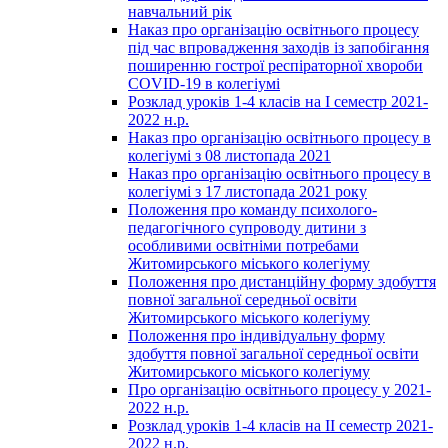
навчальний рік
Наказ про організацію освітнього процесу
під час впровадження заходів із запобігання
поширенню гострої респіраторної хвороби
COVID-19 в колегіумі
Розклад уроків 1-4 класів на І семестр 2021-
2022 н.р.
Наказ про організацію освітнього процесу в
колегіумі з 08 листопада 2021
Наказ про організацію освітнього процесу в
колегіумі з 17 листопада 2021 року
Положення про команду психолого-
педагогічного супроводу дитини з
особливими освітніми потребами
Житомирського міського колегіуму
Положення про дистанційну форму здобуття
повної загальної середньої освіти
Житомирського міського колегіуму
Положення про індивідуальну форму
здобуття повної загальної середньої освіти
Житомирського міського колегіуму
Про організацію освітнього процесу у 2021-
2022 н.р.
Розклад уроків 1-4 класів на ІІ семестр 2021-
2022 н.р.