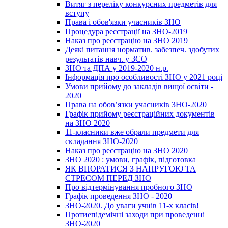
Витяг з переліку конкурсних предметів для
вступу
Права і обов'язки учасників ЗНО
Процедура реєстрації на ЗНО-2019
Наказ про реєстрацію на ЗНО 2019
Деякі питання норматив. забезпеч. здобутих
результатів навч. у ЗСО
ЗНО та ДПА у 2019-2020 н.р.
Інформація про особливості ЗНО у 2021 році
Умови прийому до закладів вищої освіти -
2020
Права на обов’язки учасників ЗНО-2020
Графік прийому реєстраційних документів
на ЗНО 2020
11-класники вже обрали предмети для
складання ЗНО-2020
Наказ про реєстрацію на ЗНО 2020
ЗНО 2020 : умови, графік, підготовка
ЯК ВПОРАТИСЯ З НАПРУГОЮ ТА
СТРЕСОМ ПЕРЕД ЗНО
Про відтермінування пробного ЗНО
Графік проведення ЗНО - 2020
ЗНО-2020. До уваги учнів 11-х класів!
Протиепідемічні заходи при проведенні
ЗНО-2020