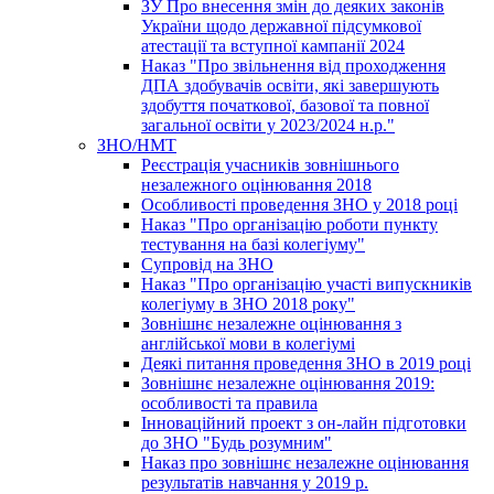
ЗУ Про внесення змін до деяких законів
України щодо державної підсумкової
атестації та вступної кампанії 2024
Наказ "Про звільнення від проходження
ДПА здобувачів освіти, які завершують
здобуття початкової, базової та повної
загальної освіти у 2023/2024 н.р."
ЗНО/НМТ
Реєстрація учасників зовнішнього
незалежного оцінювання 2018
Особливості проведення ЗНО у 2018 році
Наказ "Про організацію роботи пункту
тестування на базі колегіуму"
Супровід на ЗНО
Наказ "Про організацію участі випускників
колегіуму в ЗНО 2018 року"
Зовнішнє незалежне оцінювання з
англійської мови в колегіумі
Деякі питання проведення ЗНО в 2019 році
Зовнішнє незалежне оцінювання 2019:
особливості та правила
Інноваційний проект з он-лайн підготовки
до ЗНО "Будь розумним"
Наказ про зовнішнє незалежне оцінювання
результатів навчання у 2019 р.