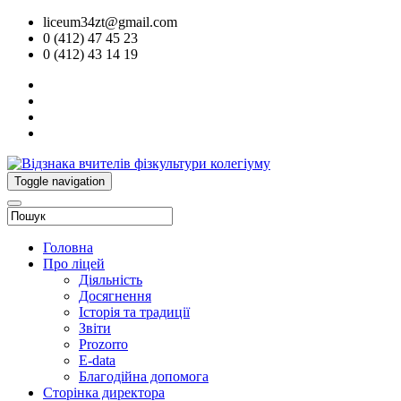
liceum34zt@gmail.com
0 (412) 47 45 23
0 (412) 43 14 19
Toggle navigation
Головна
Про ліцей
Діяльність
Досягнення
Історія та традиції
Звіти
Prozorro
E-data
Благодійна допомога
Сторінка директора