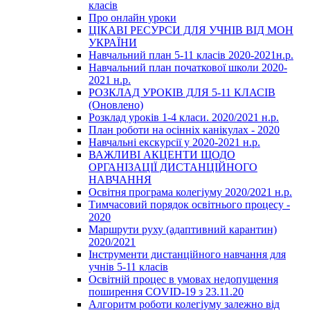
класів
Про онлайн уроки
ЦІКАВІ РЕСУРСИ ДЛЯ УЧНІВ ВІД МОН
УКРАЇНИ
Навчальний план 5-11 класів 2020-2021н.р.
Навчальний план початкової школи 2020-
2021 н.р.
РОЗКЛАД УРОКІВ ДЛЯ 5-11 КЛАСІВ
(Оновлено)
Розклад уроків 1-4 класи. 2020/2021 н.р.
План роботи на осінніх канікулах - 2020
Навчальні екскурсії у 2020-2021 н.р.
ВАЖЛИВІ АКЦЕНТИ ЩОДО
ОРГАНІЗАЦІЇ ДИСТАНЦІЙНОГО
НАВЧАННЯ
Освітня програма колегіуму 2020/2021 н.р.
Тимчасовий порядок освітнього процесу -
2020
Маршрути руху (адаптивний карантин)
2020/2021
Інструменти дистанційного навчання для
учнів 5-11 класів
Освітній процес в умовах недопущення
поширення COVID-19 з 23.11.20
Алгоритм роботи колегіуму залежно від