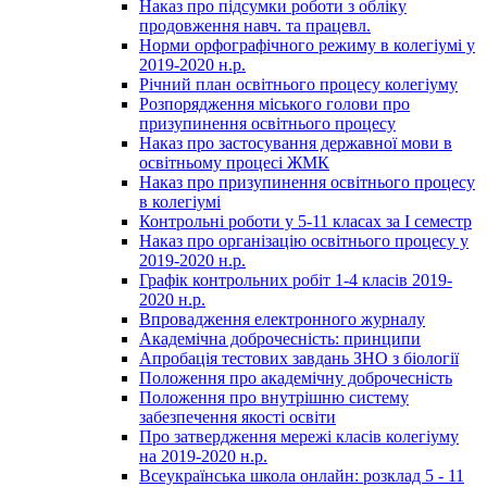
Наказ про підсумки роботи з обліку
продовження навч. та працевл.
Норми орфографічного режиму в колегіумі у
2019-2020 н.р.
Річний план освітнього процесу колегіуму
Розпорядження міського голови про
призупинення освітнього процесу
Наказ про застосування державної мови в
освітньому процесі ЖМК
Наказ про призупинення освітнього процесу
в колегіумі
Контрольні роботи у 5-11 класах за І семестр
Наказ про організацію освітнього процесу у
2019-2020 н.р.
Графік контрольних робіт 1-4 класів 2019-
2020 н.р.
Впровадження електронного журналу
Академічна доброчесність: принципи
Апробація тестових завдань ЗНО з біології
Положення про академічну доброчесність
Положення про внутрішню систему
забезпечення якості освіти
Про затвердження мережі класів колегіуму
на 2019-2020 н.р.
Всеукраїнська школа онлайн: розклад 5 - 11