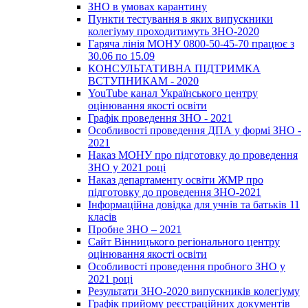
ЗНО в умовах карантину
Пункти тестування в яких випускники
колегіуму проходитимуть ЗНО-2020
Гаряча лінія МОНУ 0800-50-45-70 працює з
30.06 по 15.09
КОНСУЛЬТАТИВНА ПІДТРИМКА
ВСТУПНИКАМ - 2020
YouTube канал Українського центру
оцінювання якості освіти
Графік проведення ЗНО - 2021
Особливості проведення ДПА у формі ЗНО -
2021
Наказ МОНУ про підготовку до проведення
ЗНО у 2021 році
Наказ департаменту освіти ЖМР про
підготовку до проведення ЗНО-2021
Інформаційна довідка для учнів та батьків 11
класів
Пробне ЗНО – 2021
Сайт Вінницького регіонального центру
оцінювання якості освіти
Особливості проведення пробного ЗНО у
2021 році
Результати ЗНО-2020 випускників колегіуму
Графік прийому реєстраційних документів