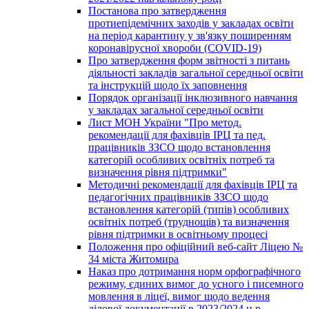
Постанова про затвердження
протиепідемічних заходів у закладах освіти
на період карантину у зв'язку поширенням
коронавірусної хвороби (COVID-19)
Про затвердження форм звітності з питань
діяльності закладів загальної середньої освіти
та інструкцій щодо їх заповнення
Порядок організації інклюзивного навчання
у закладах загальної середньої освіти
Лист МОН України "Про метод.
рекомендації для фахівців ІРЦ та пед.
працівників ЗЗСО щодо встановлення
категорій особливих освітніх потреб та
визначення рівня підтримки"
Методичні рекомендації для фахівців ІРЦ та
педагогічних працівників ЗЗСО щодо
встановлення категорій (типів) особливих
освітніх потреб (труднощів) та визначення
рівня підтримки в освітньому процесі
Положення про офіційний веб-сайт Ліцею №
34 міста Житомира
Наказ про дотримання норм орфографічного
режиму, єдиних вимог до усного і писемного
мовлення в ліцеї, вимог щодо ведення
ділової документації в 2023/2024 н.р.