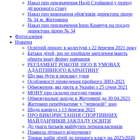
Наказ про призначення Надії Стойкової у період
дії воєнного стану
Наказ про виконання обов'язків директора ліцею
№ 34 м. Житомира
Наказ про призначення Інни Кравчук на посаду
директора ліцею № 34
Фотогалерея
Новини
Освітній процес в колегіумі з 22 березня 2021 року
Батьки дітей, що не пройшли щеплення мають
обрати іншу форму навчання
РЕГЛАМЕНТ РОБОТИ ЗЗСО В УМОВАХ
АДАПТИВНОГО КАРАНТИНУ
Що має бути в рюкзаку учня
Особливості проведення пробного ЗНО-2021
Обмеження, які діють в Україні з 25 січня 2021
МОНУ про складні погодні умови
Обмежувальні заходи в Житомирі до 30.04.2021
Житомир перебуватиме у "червоній" зоні
Щодо канікул з 13 березня 2021
ПРО ВИКОРИСТАННЯ СПОРТИВНИХ
МАЙДАНЧИКІВ ЗАКЛАДУ ОСВІТИ
До уваги батьків майбутніх першокласників
Правила літнього відпочинку
Триває набір дітей до першого класу на 2025/2026