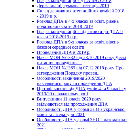
Графік консультацій з ДПА-ЗНО 2018
Державна підсумкова атестація 2019
Склад державних атестаційних комісій 2018
- 2019 н.р.
Розклад ДПА в 4-х класах за освіт. рівень
початкової освіти 2018-2019
Графік консультацій з підготовки до ДПА 9
класи 2018-2019 н.р.
Розклад ДПА в 9-х класах за освіт. рівень
базової середньої освіти
Проведення ДПА в 2019 р.
Наказ МОН №1332 від 23.10.2019 року Деякі
питання проведення ...
Наказ МОН №1369 від 07.12.2018 року Про
затвердження Порядку провед...
Особливості закінчення 2019/2020
навчального року та проведення ДПА
Про звільнення від ДПА учнів 4 та 9 класів у
2019/20 навчальному році
Випускники 11 класів 2020 року
звільняються від проходження ДПА
Особливості ДПА у формі ЗНО з української
мови та літератури 2021
Особливості ДПА у формі ЗНО з математики
2021