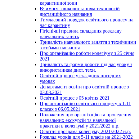
карантинної зони
Вчимося з використанням технологій
дистанційного навчання
Тимчасовий порядок освітнього процесу на
час карантину
Гігієнічні правила складання розкладу
навчальних занять
Тривалість навчального заняття з технічними
засобами навчання
Про організацію роботи колегіуму з 25 січня
2021
Тривалість та форми роботи під час уроку з
використанням дист. техн.
Освітній процес у складних погодних
умовах
Департамент освіти про освітній процес з
03.03.2021
Освітній процес з 05 квітня 2021
Про організацію освітнього процесу в 1-11
класах з 06.05.2021
Положення про організацію та проведення
навчальних екскурсій та навчальної
практики в колегіумі у 2021/2022 н.р.
Освітня програма колегіуму 2021/2022 н.р.
Розклад уроків для 5-11 класів на 2021-2022