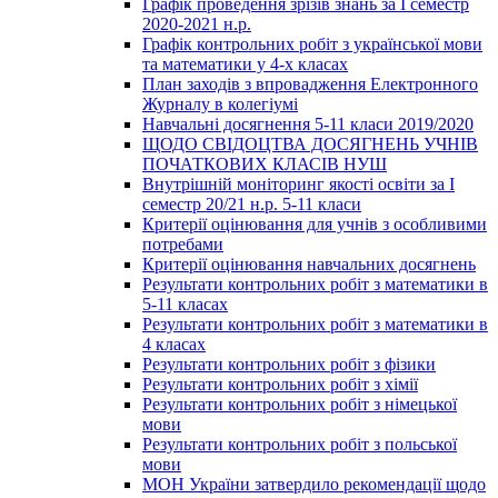
Графік проведення зрізів знань за І семестр
2020-2021 н.р.
Графік контрольних робіт з української мови
та математики у 4-х класах
План заходів з впровадження Електронного
Журналу в колегіумі
Навчальні досягнення 5-11 класи 2019/2020
ЩОДО СВІДОЦТВА ДОСЯГНЕНЬ УЧНІВ
ПОЧАТКОВИХ КЛАСІВ НУШ
Внутрішній моніторинг якості освіти за І
семестр 20/21 н.р. 5-11 класи
Критерії оцінювання для учнів з особливими
потребами
Критерії оцінювання навчальних досягнень
Результати контрольних робіт з математики в
5-11 класах
Результати контрольних робіт з математики в
4 класах
Результати контрольних робіт з фізики
Результати контрольних робіт з хімії
Результати контрольних робіт з німецької
мови
Результати контрольних робіт з польської
мови
МОН України затвердило рекомендації щодо