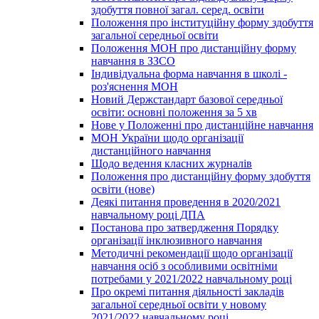
здобуття повної загал. серед. освіти
Положення про інституційну форму здобуття
загальної середньої освіти
Положення МОН про дистанційну форму
навчання в ЗЗСО
Індивідуальна форма навчання в школі -
роз'яснення МОН
Новий Держстандарт базової середньої
освіти: основні положення за 5 хв
Нове у Положенні про дистанційне навчання
МОН України щодо організації
дистанційного навчання
Щодо ведення класних журналів
Положення про дистанційну форму здобуття
освіти (нове)
Деякі питання проведення в 2020/2021
навчальному році ДПА
Постанова про затвердження Порядку
організації інклюзивного навчання
Методичні рекомендації щодо організації
навчання осіб з особливими освітніми
потребами у 2021/2022 навчальному році
Про окремі питання діяльності закладів
загальної середньої освіти у новому
2021/2022 навчальному році