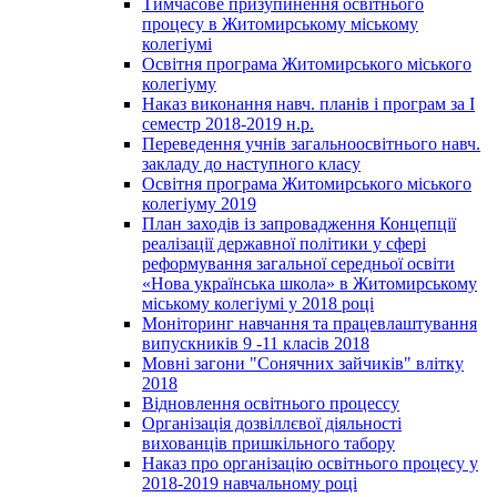
Тимчасове призупинення освітнього
процесу в Житомирському міському
колегіумі
Освітня програма Житомирського міського
колегіуму
Наказ виконання навч. планів і програм за І
семестр 2018-2019 н.р.
Переведення учнів загальноосвітнього навч.
закладу до наступного класу
Освітня програма Житомирського міського
колегіуму 2019
План заходів із запровадження Концепції
реалізації державної політики у сфері
реформування загальної середньої освіти
«Нова українська школа» в Житомирському
міському колегіумі у 2018 році
Моніторинг навчання та працевлаштування
випускників 9 -11 класів 2018
Мовні загони "Сонячних зайчиків" влітку
2018
Відновлення освітнього процессу
Організація дозвіллєвої діяльності
вихованців пришкільного табору
Наказ про організацію освітнього процесу у
2018-2019 навчальному році