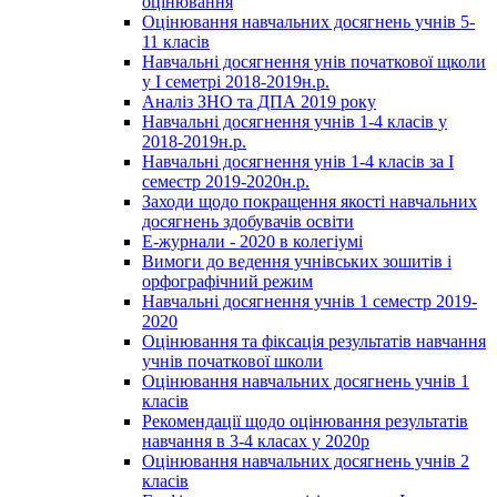
оцінювання
Оцінювання навчальних досягнень учнів 5-
11 класів
Навчальні досягнення унів початкової щколи
у І семетрі 2018-2019н.р.
Аналіз ЗНО та ДПА 2019 року
Навчальні досягнення учнів 1-4 класів у
2018-2019н.р.
Навчальні досягнення унів 1-4 класів за І
семестр 2019-2020н.р.
Заходи щодо покращення якості навчальних
досягнень здобувачів освіти
Е-журнали - 2020 в колегіумі
Вимоги до ведення учнівських зошитів і
орфографічний режим
Навчальні досягнення учнів 1 семестр 2019-
2020
Оцінювання та фіксація результатів навчання
учнів початкової школи
Оцінювання навчальних досягнень учнів 1
класів
Рекомендації щодо оцінювання результатів
навчання в 3-4 класах у 2020р
Оцінювання навчальних досягнень учнів 2
класів