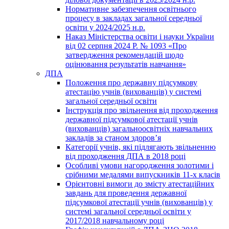
Нормативне забезпечення освітнього
процесу в закладах загальної середньої
освіти у 2024/2025 н.р.
Наказ Міністерства освіти і науки України
від 02 серпня 2024 Р. № 1093 «Про
затвердження рекомендацій щодо
оцінювання результатів навчання»
ДПА
Положення про державну підсумкову
атестацію учнів (вихованців) у системі
загальної середньої освіти
Інструкція про звільнення від проходження
державної підсумкової атестації учнів
(вихованців) загальноосвітніх навчальних
закладів за станом здоров’я
Категорії учнів, які підлягають звільненню
від проходження ДПА в 2018 році
Особливі умови нагородження золотими і
срібними медалями випускників 11-х класів
Орієнтовні вимоги до змісту атестаційних
завдань для проведення державної
підсумкової атестації учнів (вихованців) у
системі загальної середньої освіти у
2017/2018 навчальному році