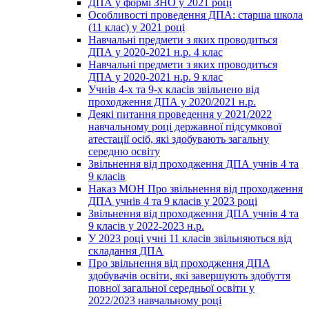
ДПА у формі ЗНО у 2021 році
Особливості проведення ДПА: старша школа
(11 клас) у 2021 році
Навчальні предмети з яких проводиться
ДПА у 2020-2021 н.р. 4 клас
Навчальні предмети з яких проводиться
ДПА у 2020-2021 н.р. 9 клас
Учнів 4-х та 9-х класів звільнено від
проходження ДПА у 2020/2021 н.р.
Деякі питання проведення у 2021/2022
навчальному році державної підсумкової
атестації осіб, які здобувають загальну
середню освіту
Звільнення від проходження ДПА учнів 4 та
9 класів
Наказ МОН Про звільнення від проходження
ДПА учнів 4 та 9 класів у 2023 році
Звільнення від проходження ДПА учнів 4 та
9 класів у 2022-2023 н.р.
У 2023 році учні 11 класів звільняються від
складання ДПА
Про звільнення від проходження ДПА
здобувачів освіти, які завершують здобуття
повної загальної середньої освіти у
2022/2023 навчальному році