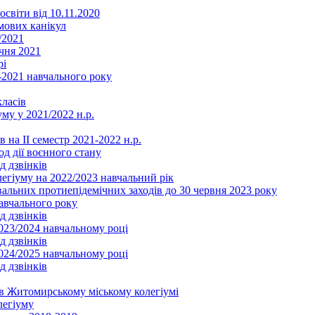
освіти від 10.11.2020
мових канікул
/2021
чня 2021
рі
2021 навчального року
ласів
му у 2021/2022 н.р.
 на ІІ семестр 2021-2022 н.р.
од дії воєнного стану
д дзвінків
легіуму на 2022/2023 навчальний рік
льних протиепідемічних заходів до 30 червня 2023 року
навчального року
д дзвінків
2023/2024 навчальному році
д дзвінків
2024/2025 навчальному році
д дзвінків
в Житомирському міському колегіумі
легіуму