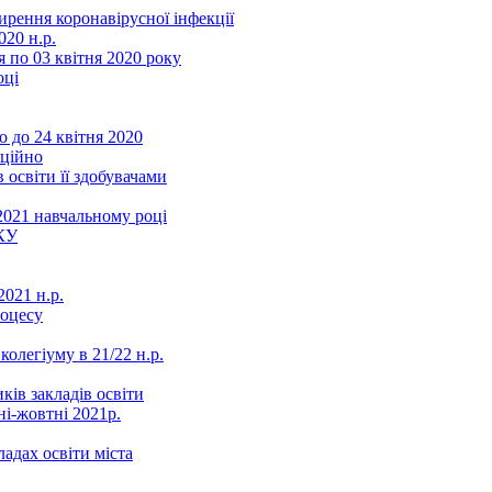
ення коронавірусної інфекції
20 н.р.
 по 03 квітня 2020 року
оці
 до 24 квітня 2020
нційно
 освіти її здобувачами
2021 навчальному році
КУ
021 н.р.
роцесу
колегіуму в 21/22 н.р.
ків закладів освіти
ні-жовтні 2021р.
ладах освіти міста