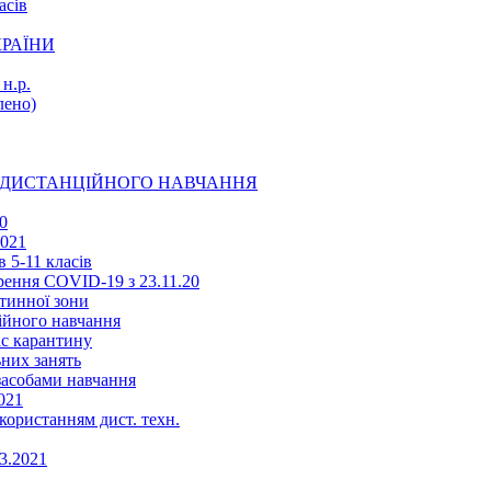
асів
КРАЇНИ
н.р.
ено)
Ї ДИСТАНЦІЙНОГО НАВЧАННЯ
0
2021
 5-11 класів
ення COVID-19 з 23.11.20
тинної зони
ійного навчання
ас карантину
ьних занять
 засобами навчання
021
икористанням дист. техн.
03.2021