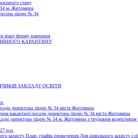
 воєнного стану
 34 м. Житомира
ектора ліцею № 34
ти іншу форму навчання
ТИВНОГО КАРАНТИНУ
ЧИКІВ ЗАКЛАДУ ОСВІТИ
р.
осади директора ліцею № 34 міста Житомира
щення вакантної посади директора ліцею № 34 міста Житомира
осади директора ліцею № 34 м. Житомира з трудовим колективом 
27 н.р.
ьного захисту План, графік проведення Дня цивільного захисту і 