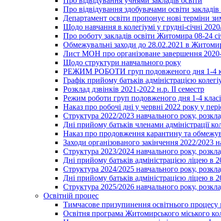
Про відвідування учнями закладів освіти
Про відвідування здобувачами освіти закладів 
Департамент освіти пропонує нові терміни зи
Щодо навчання в колегіумі у грудні-січні 2020
Про роботу закладів освіти Житомира 08-24 сі
Обмежувальні заходи до 28.02.2021 в Житоми
Лист МОН про організоване завершення 2020-
Щодо структури навчального року
РЕЖИМ РОБОТИ груп подовженого дня 1-4 к
Графік прийому батьків адміністрацією колегіу
Розклад дзвінків 2021-2022 н.р. ІІ семестр
Режим роботи груп подовженого дня 1-4 класів
Наказ про робочі дні у червні 2022 року у пері
Структура 2022/2023 навчального року, розкла
Дні прийому батьків членами адміністрації ко
Наказ про продовження карантину та обмежува
Заходи організованого закінчення 2022/2023 
Структура 2023/2024 навчального року, розкла
Дні прийому батьків адміністрацією ліцею в 
Структура 2024/2025 навчального року, розкла
Дні прийому батьків адміністрацією ліцею в 
Структура 2025/2026 навчального року, розкла
Освітній процес
Тимчасове призупинення освітнього процесу 
Освітня програма Житомирського міського ко