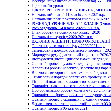
Всеукраїнська школа онлайн: розклад 5 - 11 кл
Про онлайн уроки
ЦІКАВІ РЕСУРСИ ДЛЯ УЧНІВ ВІД МОН У
Навчальний план 5-11 класів 2020-2021н.р.
Навчальний план початкової школи 2020-2021 
РОЗКЛАД УРОКІВ ДЛЯ 5-11 КЛАСІВ (Оновл
Розклад уроків 1-4 класи. 2020/2021 н.р.
План роботи на осінніх канікулах - 2020
Навчальні екскурсії у 2020-2021 н.р.
ВАЖЛИВІ АКЦЕНТИ ЩОДО ОРГАНІЗАЦІ
Освітня програма колегіуму 2020/2021 н.р.
Тимчасовий порядок освітнього процесу - 202
Маршрути руху (адаптивний карантин) 2020/
Інструменти дистанційного навчання для учнів
Освітній процес в умовах недопущення пошир
Алгоритм роботи колегіуму залежно від каран
Вчимося з використанням технологій дистанц
Тимчасовий порядок освітнього процесу на ч
Гігієнічні правила складання розкладу навчал
Тривалість навчального заняття з технічними
Про організацію роботи колегіуму з 25 січня 2
Тривалість та форми роботи під час уроку з в
Освітній процес у складних погодних умовах
Департамент освіти про освітній процес з 03.
Освітній процес з 05 квітня 2021