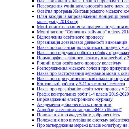
Наказ виконання навч. планів і програм за І се
Переведення учнів загальноосвітнього навч. з
Освітня програма Житомирського міського ко
План заходів із запровадження Концепції реал
колегіумі у 2018 році
Моніторинг навчання та працевлаштування вип
Мовні загони "Сонячних зайчиків" влітку 201
Відновлення освітнього процессу
Організація дозвіллєвої діяльності вихованці
Наказ про організацію освітнього процесу у 2
Наказ про підсумки роботи з обліку продовжен
Норми орфографічного режиму в колегіумі у 2
Річний план освітнього процесу колегіуму
Розпорядження міського голови про призупин
Наказ про застосування державної мови в ос
Наказ про призупинення освітнього процесу в
Контрольні роботи у 5-11 класах за І семестр
Наказ про організацію освітнього процесу у 20
Графік контрольних робіт 1-4 класів 2019-2020
Впровадження електронного журналу
Академічна доброчесність: принципи
Апробація тестових завдань ЗНО з біології
Положення про академічну доброчесність
Положення про внутрішню систему забезпечен
Про затвердження мережі класів колегіуму на 