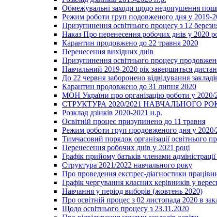
Обмежувальні заходи щодо недопушення пошир
Режим роботи груп подовженого дня у 2019-20
Призупинення освітнього процесу з 12 березня
Наказ Про перенесення робочих днів у 2020 р
Карантин продовжено до 22 травня 2020
Перенесення вихідних днів
Призупинення освітнього процесу продовжено
Навчальний 2019-2020 рік завершиться диста
До 22 червня заборонено відвідування закладів
Карантин продовжено до 31 липня 2020
МОН України про організацію роботи у 2020/
СТРУКТУРА 2020/2021 НАВЧАЛЬНОГО РО
Розклад дзінків 2020-2021 н.р.
Освітній процес призупинено до 11 травня
Режим роботи груп продовженого дня у 2020/2
Тимчасовий порядок організації освітнього п
Перенесення робочих днів у 2021 році
Графік прийому батьків членами адміністрації 
Структура 2021/2022 навчального року
Про проведення експрес-діагностики працівни
Графік чергування класних керівників у верес
Навчання у період виборів (жовтень 2020)
Про освітній процес з 02 листопада 2020 в зак
Щодо освітнього процесу з 23.11.2020