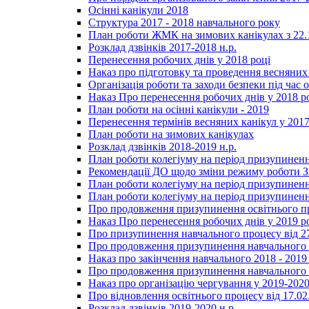
Осінні канікули 2018
Структура 2017 - 2018 навчального року
План роботи ЖМК на зимових канікулах з 22.1
Розклад дзвінків 2017-2018 н.р.
Перенесення робочих днів у 2018 році
Наказ про підготовку та проведення весняних
Організація роботи та заходи безпеки під час о
Наказ Про перенесення робочих днів у 2018 р
План роботи на осінні канікули - 2019
Перенесення термінів весняних канікул у 2017
План роботи на зимових канікулах
Розклад дзвінків 2018-2019 н.р.
План роботи колегіуму на період призупиненн
Рекомендації ДО щодо зміни режиму роботи 
План роботи колегіуму на період призупиненн
План роботи колегіуму на період призупиненн
Про продовження призупинення освітнього пр
Наказ Про перенесення робочих днів у 2019 р
Про призупинення навчального процесу від 2
Про продовження призупинення навчального п
Наказ про закінчення навчального 2018 - 2019 
Про продовження призупинення навчального п
Наказ про організацію чергування у 2019-2020
Про відновлення освітнього процесу від 17.02
Розклад дзвінків 2019-2020 н.р.