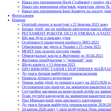
Наказ про призначення Надії Стойкової у період дії
Наказ про виконання обов'язків директора ліцею №
Наказ про призначення Інни Кравчук на посаду дир
Фотогалерея
Новини
Освітній процес в колегіумі з 22 березня 2021 року
Батьки дітей, що не пройшли щеплення мають обра
РЕГЛАМЕНТ РОБОТИ ЗЗСО В УМОВАХ АДАП
Що має бути в рюкзаку учня
Особливості проведення пробного ЗНО-2021
Обмеження, які діють в Україні з 25 січня 2021
МОНУ про складні погодні умови
Обмежувальні заходи в Житомирі до 30.04.2021
Житомир перебуватиме у "червоній" зоні
Щодо канікул з 13 березня 2021
ПРО ВИКОРИСТАННЯ СПОРТИВНИХ МАЙДАН
До уваги батьків майбутніх першокласників
Правила літнього відпочинку
Триває набір дітей до першого класу на 2025/2026 н.
Оголошення про конкурс на заміщення вакантної п
Ситуаційні завдання на конкурсний відбір на замі
План зустрічі кандидатів на заміщення вакантної п
Про Міжнародний день шкільного харчування
До уваги батьків майбутніх першокласників 2026/20
24 квітня 2026 року у ліцеї відбудеться День цивіл