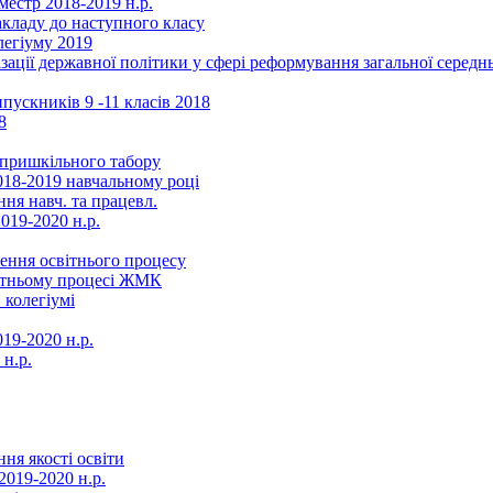
местр 2018-2019 н.р.
акладу до наступного класу
легіуму 2019
ізації державної політики у сфері реформування загальної серед
ускників 9 -11 класів 2018
8
в пришкільного табору
018-2019 навчальному році
ня навч. та працевл.
019-2020 н.р.
ення освітнього процесу
вітньому процесі ЖМК
 колегіумі
19-2020 н.р.
 н.р.
ня якості освіти
2019-2020 н.р.