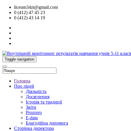
liceum34zt@gmail.com
0 (412) 47 45 23
0 (412) 43 14 19
Toggle navigation
Головна
Про ліцей
Діяльність
Досягнення
Історія та традиції
Звіти
Prozorro
E-data
Благодійна допомога
Сторінка директора