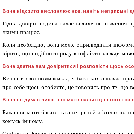
Вона відкрито висловлює все, навіть неприємні д
Гідна довіри людина надає величезне значення п
якими працює.
Коли необхідно, вона може оприлюднити інформаці
вірить, що подібного роду конфлікти завжди можн
Вона здатна вам довіритися і розповісти щось ос
Визнати свої помилки - для багатьох означає про
про себе щось особисте, це говорить про те, що во
Вона не думає лише про матеріальні цінності і не
Бажання мати багато гарних речей абсолютно пр
комусь іншому.
Стабільне фінансове становище і здатність не з