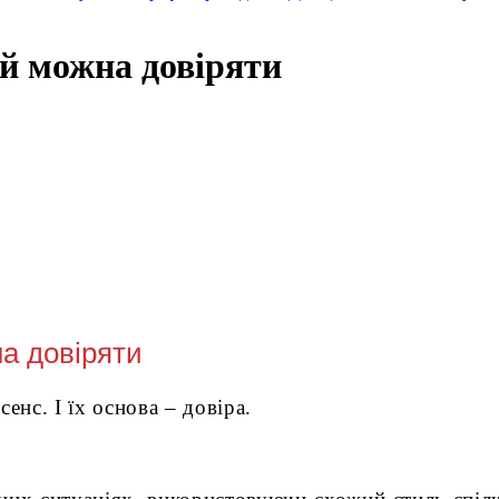
ій можна довіряти
на довіряти
нс. І їх основа – довіра.