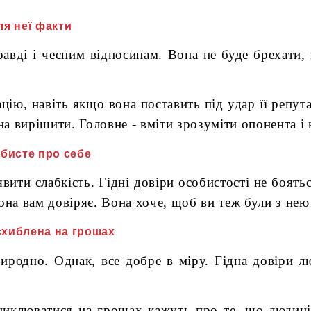
ля неї факти
равді і чесним відносинам. Вона не буде брехати,
ю, навіть якщо вона поставить під удар її репут
а вирішити. Головне - вміти зрозуміти опонента і 
обисте про себе
явити слабкість. Гідні довіри особистості не боят
на вам довіряє. Вона хоче, щоб ви теж були з нею ч
 схиблена на грошах
иродно. Однак, все добре в міру. Гідна довіри 
ациклюватися на грошах кажуть про те, що людин