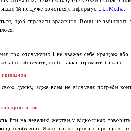
зних ситуаціях, використовуючи схожий стиль спіл
ть якщо їй не дуже хочеться), інформує
Ukr.Media
.
ються, щоб справити враження. Вони не змінюють
ілося.
має про оточуючих і не вважає себе кращою або
вах або набридати, щоб тільки отримати бажане.
і принципи
ь свою думку, адже вона не відчуває потреби ко
 все просто так
ість йти на невеликі жертви у відносинах говорит
и це необхідно. Якщо вона і просить про щось, то