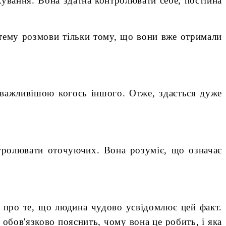
кування. Вона здатна контролювати себе, постійна
 тему розмови тільки тому, що вони вже отримали
 важливішою когось іншого. Отже, здається дуже
нтролювати оточуючих. Вона розуміє, що означає
ь про те, що людина чудово усвідомлює цей факт.
 обов'язково пояснить, чому вона це робить, і яка