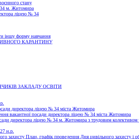
 воєнного стану
 34 м. Житомира
ектора ліцею № 34
ти іншу форму навчання
ТИВНОГО КАРАНТИНУ
ЧИКІВ ЗАКЛАДУ ОСВІТИ
р.
осади директора ліцею № 34 міста Житомира
щення вакантної посади директора ліцею № 34 міста Житомира
осади директора ліцею № 34 м. Житомира з трудовим колективом 
27 н.р.
ьного захисту План, графік проведення Дня цивільного захисту і 