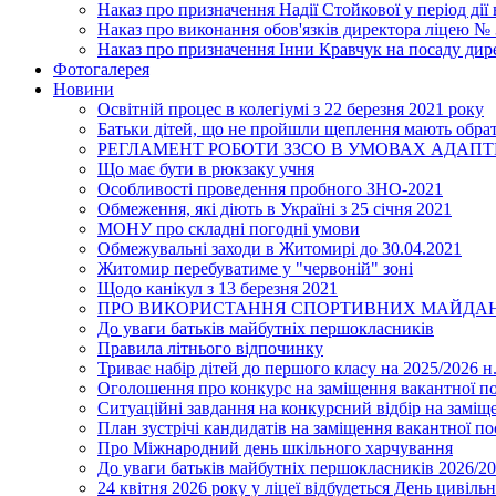
Наказ про призначення Надії Стойкової у період дії
Наказ про виконання обов'язків директора ліцею №
Наказ про призначення Інни Кравчук на посаду дир
Фотогалерея
Новини
Освітній процес в колегіумі з 22 березня 2021 року
Батьки дітей, що не пройшли щеплення мають обра
РЕГЛАМЕНТ РОБОТИ ЗЗСО В УМОВАХ АДАП
Що має бути в рюкзаку учня
Особливості проведення пробного ЗНО-2021
Обмеження, які діють в Україні з 25 січня 2021
МОНУ про складні погодні умови
Обмежувальні заходи в Житомирі до 30.04.2021
Житомир перебуватиме у "червоній" зоні
Щодо канікул з 13 березня 2021
ПРО ВИКОРИСТАННЯ СПОРТИВНИХ МАЙДАН
До уваги батьків майбутніх першокласників
Правила літнього відпочинку
Триває набір дітей до першого класу на 2025/2026 н.
Оголошення про конкурс на заміщення вакантної п
Ситуаційні завдання на конкурсний відбір на замі
План зустрічі кандидатів на заміщення вакантної п
Про Міжнародний день шкільного харчування
До уваги батьків майбутніх першокласників 2026/20
24 квітня 2026 року у ліцеї відбудеться День цивіл