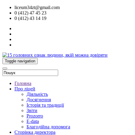
liceum34zt@gmail.com
0 (412) 47 45 23
0 (412) 43 14 19
Toggle navigation
Головна
Про ліцей
Діяльність
Досягнення
Історія та традиції
Звіти
Prozorro
E-data
Благодійна допомога
Сторінка директора