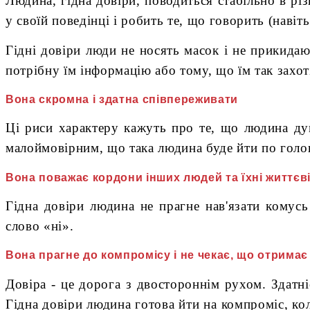
Людина, гідна довіри, поводиться стабільно в рі
у своїй поведінці і робить те, що говорить (наві
Гідні довіри люди не носять масок і не прикида
потрібну їм інформацію або тому, що їм так захот
Вона скромна і здатна співпереживати
Ці риси характеру кажуть про те, що людина ду
малоймовірним, що така людина буде йти по голо
Вона поважає кордони інших людей та їхні життєв
Гідна довіри людина не прагне нав'язати комус
слово «ні».
Вона прагне до компромісу і не чекає, що отримає
Довіра - це дорога з двостороннім рухом. Здатн
Гідна довіри людина готова йти на компроміс, кол