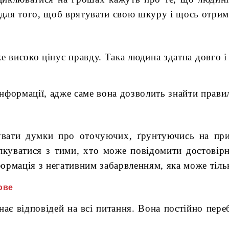
для того, щоб врятувати свою шкуру і щось отрим
же високо цінує правду. Така людина здатна довго
формації, адже саме вона дозволить знайти правиль
увати думки про оточуючих, ґрунтуючись на пр
куватися з тими, хто може повідомити достовірн
нформація з негативним забарвленням, яка може тіл
ове
нає відповідей на всі питання. Вона постійно пере