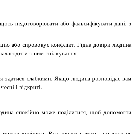
 щось недоговорювати або фальсифікувати дані, з
ацію або спровокує конфлікт. Гідна довіри людина
налагодити з ним спілкування.
ься здатися слабкими. Якщо людина розповідає вам
есні і відкриті.
людина спокійно може поділитися, щоб допомогти
і можна довіряти. Вся справа в тому, що вона не