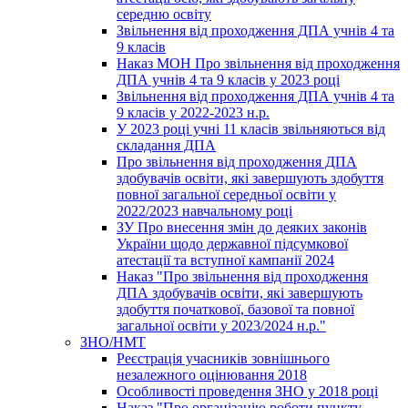
середню освіту
Звільнення від проходження ДПА учнів 4 та
9 класів
Наказ МОН Про звільнення від проходження
ДПА учнів 4 та 9 класів у 2023 році
Звільнення від проходження ДПА учнів 4 та
9 класів у 2022-2023 н.р.
У 2023 році учні 11 класів звільняються від
складання ДПА
Про звільнення від проходження ДПА
здобувачів освіти, які завершують здобуття
повної загальної середньої освіти у
2022/2023 навчальному році
ЗУ Про внесення змін до деяких законів
України щодо державної підсумкової
атестації та вступної кампанії 2024
Наказ "Про звільнення від проходження
ДПА здобувачів освіти, які завершують
здобуття початкової, базової та повної
загальної освіти у 2023/2024 н.р."
ЗНО/НМТ
Реєстрація учасників зовнішнього
незалежного оцінювання 2018
Особливості проведення ЗНО у 2018 році
Наказ "Про організацію роботи пункту