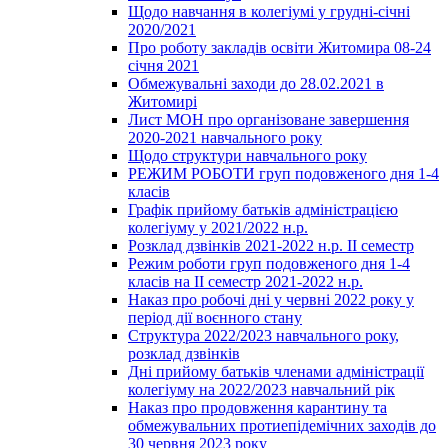
Щодо навчання в колегіумі у грудні-січні
2020/2021
Про роботу закладів освіти Житомира 08-24
січня 2021
Обмежувальні заходи до 28.02.2021 в
Житомирі
Лист МОН про організоване завершення
2020-2021 навчального року
Щодо структури навчального року
РЕЖИМ РОБОТИ груп подовженого дня 1-4
класів
Графік прийому батьків адміністрацією
колегіуму у 2021/2022 н.р.
Розклад дзвінків 2021-2022 н.р. ІІ семестр
Режим роботи груп подовженого дня 1-4
класів на ІІ семестр 2021-2022 н.р.
Наказ про робочі дні у червні 2022 року у
період дії воєнного стану
Структура 2022/2023 навчального року,
розклад дзвінків
Дні прийому батьків членами адміністрації
колегіуму на 2022/2023 навчальний рік
Наказ про продовження карантину та
обмежувальних протиепідемічних заходів до
30 червня 2023 року