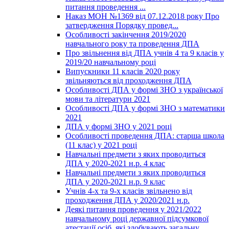
питання проведення ...
Наказ МОН №1369 від 07.12.2018 року Про
затвердження Порядку провед...
Особливості закінчення 2019/2020
навчального року та проведення ДПА
Про звільнення від ДПА учнів 4 та 9 класів у
2019/20 навчальному році
Випускники 11 класів 2020 року
звільняються від проходження ДПА
Особливості ДПА у формі ЗНО з української
мови та літератури 2021
Особливості ДПА у формі ЗНО з математики
2021
ДПА у формі ЗНО у 2021 році
Особливості проведення ДПА: старша школа
(11 клас) у 2021 році
Навчальні предмети з яких проводиться
ДПА у 2020-2021 н.р. 4 клас
Навчальні предмети з яких проводиться
ДПА у 2020-2021 н.р. 9 клас
Учнів 4-х та 9-х класів звільнено від
проходження ДПА у 2020/2021 н.р.
Деякі питання проведення у 2021/2022
навчальному році державної підсумкової
атестації осіб, які здобувають загальну