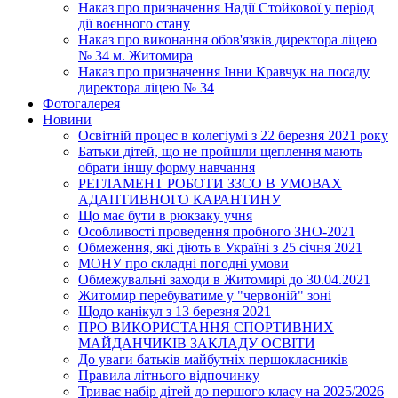
Наказ про призначення Надії Стойкової у період
дії воєнного стану
Наказ про виконання обов'язків директора ліцею
№ 34 м. Житомира
Наказ про призначення Інни Кравчук на посаду
директора ліцею № 34
Фотогалерея
Новини
Освітній процес в колегіумі з 22 березня 2021 року
Батьки дітей, що не пройшли щеплення мають
обрати іншу форму навчання
РЕГЛАМЕНТ РОБОТИ ЗЗСО В УМОВАХ
АДАПТИВНОГО КАРАНТИНУ
Що має бути в рюкзаку учня
Особливості проведення пробного ЗНО-2021
Обмеження, які діють в Україні з 25 січня 2021
МОНУ про складні погодні умови
Обмежувальні заходи в Житомирі до 30.04.2021
Житомир перебуватиме у "червоній" зоні
Щодо канікул з 13 березня 2021
ПРО ВИКОРИСТАННЯ СПОРТИВНИХ
МАЙДАНЧИКІВ ЗАКЛАДУ ОСВІТИ
До уваги батьків майбутніх першокласників
Правила літнього відпочинку
Триває набір дітей до першого класу на 2025/2026