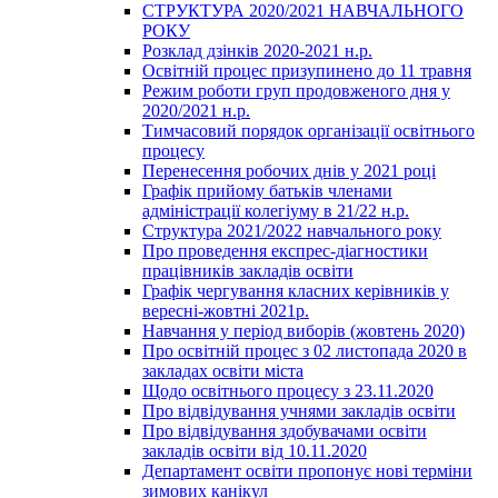
СТРУКТУРА 2020/2021 НАВЧАЛЬНОГО
РОКУ
Розклад дзінків 2020-2021 н.р.
Освітній процес призупинено до 11 травня
Режим роботи груп продовженого дня у
2020/2021 н.р.
Тимчасовий порядок організації освітнього
процесу
Перенесення робочих днів у 2021 році
Графік прийому батьків членами
адміністрації колегіуму в 21/22 н.р.
Структура 2021/2022 навчального року
Про проведення експрес-діагностики
працівників закладів освіти
Графік чергування класних керівників у
вересні-жовтні 2021р.
Навчання у період виборів (жовтень 2020)
Про освітній процес з 02 листопада 2020 в
закладах освіти міста
Щодо освітнього процесу з 23.11.2020
Про відвідування учнями закладів освіти
Про відвідування здобувачами освіти
закладів освіти від 10.11.2020
Департамент освіти пропонує нові терміни
зимових канікул