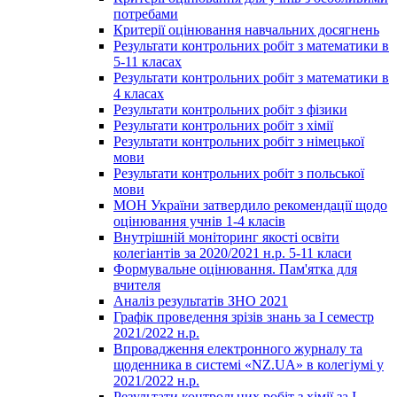
потребами
Критерії оцінювання навчальних досягнень
Результати контрольних робіт з математики в
5-11 класах
Результати контрольних робіт з математики в
4 класах
Результати контрольних робіт з фізики
Результати контрольних робіт з хімії
Результати контрольних робіт з німецької
мови
Результати контрольних робіт з польської
мови
МОН України затвердило рекомендації щодо
оцінювання учнів 1-4 класів
Внутрішній моніторинг якості освіти
колегіантів за 2020/2021 н.р. 5-11 класи
Формувальне оцінювання. Пам'ятка для
вчителя
Аналіз результатів ЗНО 2021
Графік проведення зрізів знань за І семестр
2021/2022 н.р.
Впровадження електронного журналу та
щоденника в системі «NZ.UA» в колегіумі у
2021/2022 н.р.
Результати контрольних робіт з хімії за І