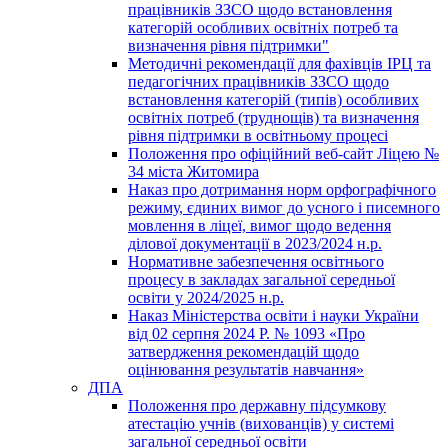
працівників ЗЗСО щодо встановлення
категорій особливих освітніх потреб та
визначення рівня підтримки"
Методичні рекомендації для фахівців ІРЦ та
педагогічних працівників ЗЗСО щодо
встановлення категорій (типів) особливих
освітніх потреб (труднощів) та визначення
рівня підтримки в освітньому процесі
Положення про офіційний веб-сайт Ліцею №
34 міста Житомира
Наказ про дотримання норм орфографічного
режиму, єдиних вимог до усного і писемного
мовлення в ліцеї, вимог щодо ведення
ділової документації в 2023/2024 н.р.
Нормативне забезпечення освітнього
процесу в закладах загальної середньої
освіти у 2024/2025 н.р.
Наказ Міністерства освіти і науки України
від 02 серпня 2024 Р. № 1093 «Про
затвердження рекомендацій щодо
оцінювання результатів навчання»
ДПА
Положення про державну підсумкову
атестацію учнів (вихованців) у системі
загальної середньої освіти