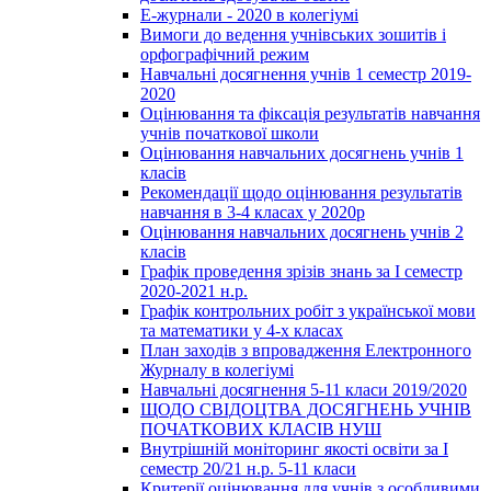
Е-журнали - 2020 в колегіумі
Вимоги до ведення учнівських зошитів і
орфографічний режим
Навчальні досягнення учнів 1 семестр 2019-
2020
Оцінювання та фіксація результатів навчання
учнів початкової школи
Оцінювання навчальних досягнень учнів 1
класів
Рекомендації щодо оцінювання результатів
навчання в 3-4 класах у 2020р
Оцінювання навчальних досягнень учнів 2
класів
Графік проведення зрізів знань за І семестр
2020-2021 н.р.
Графік контрольних робіт з української мови
та математики у 4-х класах
План заходів з впровадження Електронного
Журналу в колегіумі
Навчальні досягнення 5-11 класи 2019/2020
ЩОДО СВІДОЦТВА ДОСЯГНЕНЬ УЧНІВ
ПОЧАТКОВИХ КЛАСІВ НУШ
Внутрішній моніторинг якості освіти за І
семестр 20/21 н.р. 5-11 класи
Критерії оцінювання для учнів з особливими