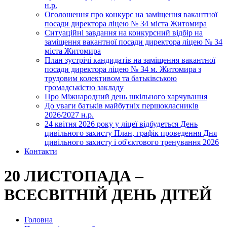
н.р.
Оголошення про конкурс на заміщення вакантної
посади директора ліцею № 34 міста Житомира
Ситуаційні завдання на конкурсний відбір на
заміщення вакантної посади директора ліцею № 34
міста Житомира
План зустрічі кандидатів на заміщення вакантної
посади директора ліцею № 34 м. Житомира з
трудовим колективом та батьківською
громадськістю закладу
Про Міжнародний день шкільного харчування
До уваги батьків майбутніх першокласників
2026/2027 н.р.
24 квітня 2026 року у ліцеї відбудеться День
цивільного захисту План, графік проведення Дня
цивільного захисту і об'єктового тренування 2026
Контакти
20 ЛИСТОПАДА –
ВСЕСВІТНІЙ ДЕНЬ ДІТЕЙ
Головна