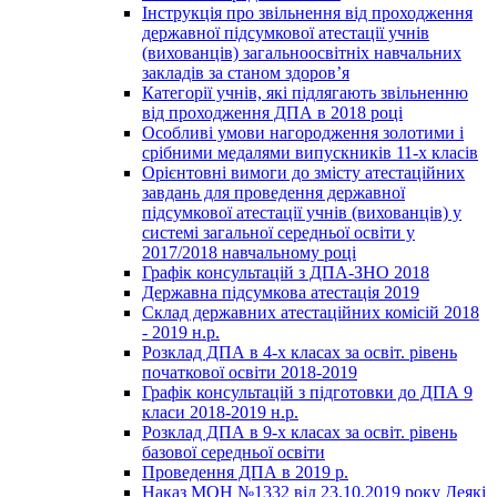
Інструкція про звільнення від проходження
державної підсумкової атестації учнів
(вихованців) загальноосвітніх навчальних
закладів за станом здоров’я
Категорії учнів, які підлягають звільненню
від проходження ДПА в 2018 році
Особливі умови нагородження золотими і
срібними медалями випускників 11-х класів
Орієнтовні вимоги до змісту атестаційних
завдань для проведення державної
підсумкової атестації учнів (вихованців) у
системі загальної середньої освіти у
2017/2018 навчальному році
Графік консультацій з ДПА-ЗНО 2018
Державна підсумкова атестація 2019
Склад державних атестаційних комісій 2018
- 2019 н.р.
Розклад ДПА в 4-х класах за освіт. рівень
початкової освіти 2018-2019
Графік консультацій з підготовки до ДПА 9
класи 2018-2019 н.р.
Розклад ДПА в 9-х класах за освіт. рівень
базової середньої освіти
Проведення ДПА в 2019 р.
Наказ МОН №1332 від 23.10.2019 року Деякі