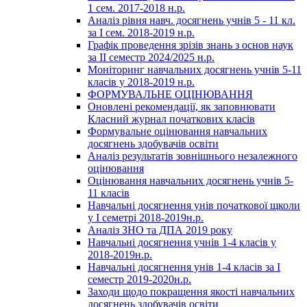
1 сем. 2017-2018 н.р.
Аналіз рівня навч. досягнень учнів 5 - 11 кл.
за І сем. 2018-2019 н.р.
Графік проведення зрізів знань з основ наук
за ІІ семестр 2024/2025 н.р.
Моніторинг навчальних досягнень учнів 5-11
класів у 2018-2019 н.р.
ФОРМУВАЛЬНЕ ОЦІНЮВАННЯ
Оновлені рекомендації, як заповнювати
Класний журнал початкових класів
Формувальне оцінювання навчальних
досягнень здобувачів освіти
Аналіз результатів зовнішнього незалежного
оцінювання
Оцінювання навчальних досягнень учнів 5-
11 класів
Навчальні досягнення унів початкової щколи
у І семетрі 2018-2019н.р.
Аналіз ЗНО та ДПА 2019 року
Навчальні досягнення учнів 1-4 класів у
2018-2019н.р.
Навчальні досягнення унів 1-4 класів за І
семестр 2019-2020н.р.
Заходи щодо покращення якості навчальних
досягнень здобувачів освіти