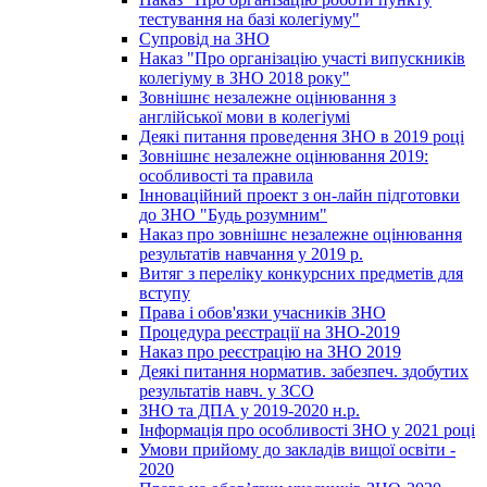
тестування на базі колегіуму"
Супровід на ЗНО
Наказ "Про організацію участі випускників
колегіуму в ЗНО 2018 року"
Зовнішнє незалежне оцінювання з
англійської мови в колегіумі
Деякі питання проведення ЗНО в 2019 році
Зовнішнє незалежне оцінювання 2019:
особливості та правила
Інноваційний проект з он-лайн підготовки
до ЗНО "Будь розумним"
Наказ про зовнішнє незалежне оцінювання
результатів навчання у 2019 р.
Витяг з переліку конкурсних предметів для
вступу
Права і обов'язки учасників ЗНО
Процедура реєстрації на ЗНО-2019
Наказ про реєстрацію на ЗНО 2019
Деякі питання норматив. забезпеч. здобутих
результатів навч. у ЗСО
ЗНО та ДПА у 2019-2020 н.р.
Інформація про особливості ЗНО у 2021 році
Умови прийому до закладів вищої освіти -
2020