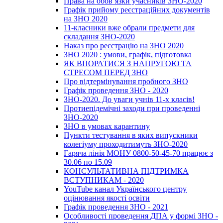
Права на обов’язки учасників ЗНО-2020
Графік прийому реєстраційних документів
на ЗНО 2020
11-класники вже обрали предмети для
складання ЗНО-2020
Наказ про реєстрацію на ЗНО 2020
ЗНО 2020 : умови, графік, підготовка
ЯК ВПОРАТИСЯ З НАПРУГОЮ ТА
СТРЕСОМ ПЕРЕД ЗНО
Про відтермінування пробного ЗНО
Графік проведення ЗНО - 2020
ЗНО-2020. До уваги учнів 11-х класів!
Протиепідемічні заходи при проведенні
ЗНО-2020
ЗНО в умовах карантину
Пункти тестування в яких випускники
колегіуму проходитимуть ЗНО-2020
Гаряча лінія МОНУ 0800-50-45-70 працює з
30.06 по 15.09
КОНСУЛЬТАТИВНА ПІДТРИМКА
ВСТУПНИКАМ - 2020
YouTube канал Українського центру
оцінювання якості освіти
Графік проведення ЗНО - 2021
Особливості проведення ДПА у формі ЗНО -