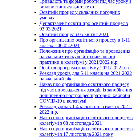
Тривалість та форми роботи під час уроку з
використанням дист. техн.
Освітній процес у складних погодних
умовах
Департамент освіти про освітній процес з
03.03.2021
Освітній процес з 05 квітня 2021
Про організацію освітнього процесу в 1-11
класах з 06.05.2021
Положення про організацію та проведення
навчальних екскурсій та навчальної
практики в колегіумі у 2021/2022 н.р.
Освітня програма колегіуму 2021/2022 н.р.
Розклад уроків для 5-11 класів на 2021-2022
навчальний рік
Наказ про організацію освітнього процесу
під час впровадження заходів із запобігання
поширенню гострої респіраторної хвороби
COVID-19 в колегіумі
Розклад уроків 1-4 класів на І семестр 2021-
2022 н.р.
Наказ про організацію освітнього процесу в
колегіумі з 08 листопада 2021
Наказ про організацію освітнього процесу в
колегіумі з 17 листопада 2021 року