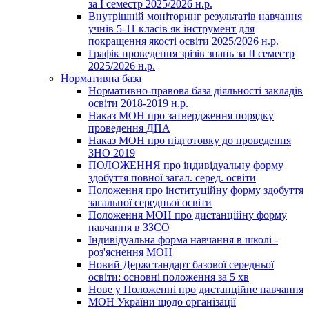
за І семестр 2025/2026 н.р.
Внутрішній моніторинг результатів навчання
учнів 5-11 класів як інструмент для
покращення якості освіти 2025/2026 н.р.
Графік проведення зрізів знань за ІІ семестр
2025/2026 н.р.
Нормативна база
Нормативно-правова база діяльності закладів
освіти 2018-2019 н.р.
Наказ МОН про затвердження порядку
проведення ДПА
Наказ МОН про підготовку до проведення
ЗНО 2019
ПОЛОЖЕННЯ про індивідуальну форму
здобуття повної загал. серед. освіти
Положення про інституційну форму здобуття
загальної середньої освіти
Положення МОН про дистанційну форму
навчання в ЗЗСО
Індивідуальна форма навчання в школі -
роз'яснення МОН
Новий Держстандарт базової середньої
освіти: основні положення за 5 хв
Нове у Положенні про дистанційне навчання
МОН України щодо організації