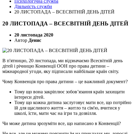
Психологічна служба
Діяльність служби
20 ЛИСТОПАДА – ВСЕСВІТНІЙ ДЕНЬ ДІТЕЙ
20 ЛИСТОПАДА – ВСЕСВІТНІЙ ДЕНЬ ДІТЕЙ
20 листопада 2020
Автор
Денис
В п'ятницю, 20 листопада, ми відзначаємо Всесвітній день
дітей і річницю Конвенції ООН про права дитини –
міжнародної угоди, яку підписали найбільше країн світу.
Чому Конвенція про права дитини – це важливий документ?
Тому що вона закріплює зобов’язання країн захищати
інтереси дітей.
Тому що кожна дитина заслуговує мати все, що потрібно
їй для щасливого життя – житло та сім'ю, вчитися у
школі, їсти, мати час на ігри та дозвілля.
Чи може дитина зрозуміти все, що написано в Конвенції?
Не все, але це можемо пояснити їм на прикладах ми, дорослі.