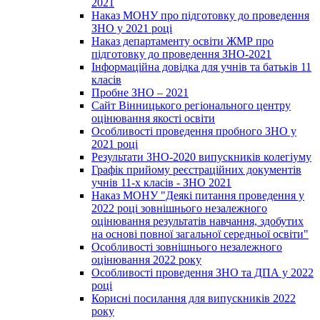
2021
Наказ МОНУ про підготовку до проведення
ЗНО у 2021 році
Наказ департаменту освіти ЖМР про
підготовку до проведення ЗНО-2021
Інформаційна довідка для учнів та батьків 11
класів
Пробне ЗНО – 2021
Сайт Вінницького регіонального центру
оцінювання якості освіти
Особливості проведення пробного ЗНО у
2021 році
Результати ЗНО-2020 випускників колегіуму
Графік прийому реєстраційних документів
учнів 11-х класів - ЗНО 2021
Наказ МОНУ "Деякі питання проведення у
2022 році зовнішнього незалежного
оцінювання результатів навчання, здобутих
на основі повної загальної середньої освіти"
Особливості зовнішнього незалежного
оцінювання 2022 року
Особливості проведення ЗНО та ДПА у 2022
році
Корисні посилання для випускників 2022
року