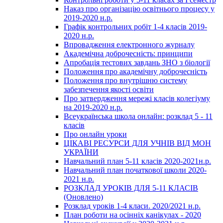
Наказ про організацію освітнього процесу у
2019-2020 н.р.
Графік контрольних робіт 1-4 класів 2019-
2020 н.р.
Впровадження електронного журналу
Академічна доброчесність: принципи
Апробація тестових завдань ЗНО з біології
Положення про академічну доброчесність
Положення про внутрішню систему
забезпечення якості освіти
Про затвердження мережі класів колегіуму
на 2019-2020 н.р.
Всеукраїнська школа онлайн: розклад 5 - 11
класів
Про онлайн уроки
ЦІКАВІ РЕСУРСИ ДЛЯ УЧНІВ ВІД МОН
УКРАЇНИ
Навчальний план 5-11 класів 2020-2021н.р.
Навчальний план початкової школи 2020-
2021 н.р.
РОЗКЛАД УРОКІВ ДЛЯ 5-11 КЛАСІВ
(Оновлено)
Розклад уроків 1-4 класи. 2020/2021 н.р.
План роботи на осінніх канікулах - 2020