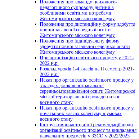
Положення про команду психолого-
педагогічного супроводу дитини з
особливими освітніми потребами
Житомирського міського колегіуму
Положення про дистанційну форму здобуття
повної загальної середньої освіти
Житомирського міського колегіуму
Положення про індивідуальну форму
здобуття повної загальної середньої освіти
Житомирського міського колегіуму
Про організацію освітнього процесу у 2021-
2022 н.р.
Розклад уроків 1-4 класів на ІІ семестр 2021-
2022 н.р.
Наказ про організацію освітнього процесу у
закладах дошкільної,загальної
середньої,позашкільної освіти Житомирської
міської територіальної громади на час
воєнного стану
Наказ про організацію освітнього процесу у
початкових класах колегіуму в умовах
воєнного стану
Інструктивно-методичні рекомендації щодо
організації освітнього процесу та викладання
навчальних предметів у ЗЗСО у 2022/2023