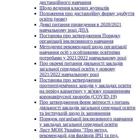
дистанційного навчання
Щодо ведення класних журналів
Положення про дистанційну форму здобуття
освіти (нове)
Деякі питання проведення в 2020/2021
навчальному році ДПА
Постанова про затвердження Порядку
організації інклюзивного навчання
Методичні рекомендації щодо організації
навчання осіб з особливими освітніми
потребами у 2021/2022 навчальному році
Про окремі питання діяльності закладів
загальної середньої освіти у новому
2021/2022 навчальному році
Постанова про затвердження
протиепідемічних заходів у закладах освіти
на період карантину у зв'язку поширенням
коронавірусної хвороби (COVID-19)
Про затвердження форм звітності з питань
діяльності закладів загальної середньої освіти
та інструкцій щодо їх заповнення
Порядок організації інклюзивного навчання
у закладах загальної середньої освіти
Лист МОН України "Про метод.
рекомендації для фахівців ІРЦ та пед.