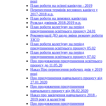
році
План роботи на осінні канікули - 2019
Перенесення термінів весняних канікул у
2017-2018 н.р.
План роботи на зимових канікулах
Розклад дзвінків 2018-2019 н.р.
План роботи колегіуму на період
призупинення освітнього процесу 24.01
Рекомендації ДО щодо зміни режиму роботи
ЗЗСО
План роботи колегіуму на період
призупинення освітнього процесу 05.02
План роботи колегіуму на період
призупинення освітнього процесу 07.02
Про продовження призупинення освітнього
процесу до 11.05.20
Наказ Про перенесення робочих днів у 2019
році
Про призупинення навчального процесу від
27.01.2020
Про продовження призупинення
навчального процесу від 06.02.2020
Наказ про закінчення навчального 2018 -
2019 року в колегіумі
Про продовження призупинення