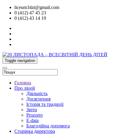
liceum34zt@gmail.com
0 (412) 47 45 23
0 (412) 43 14 19
Toggle navigation
Головна
Про ліцей
Діяльність
Досягнення
Історія та традиції
Звіти
Prozorro
E-data
Благодійна допомога
Сторінка директора