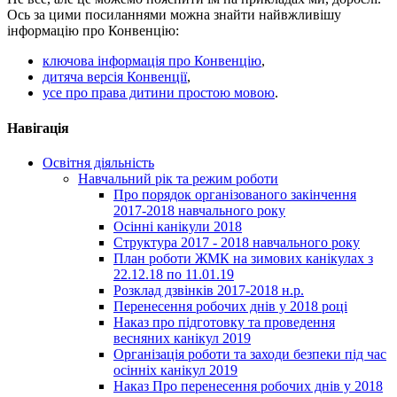
Ось за цими посиланнями можна знайти найвжливішу
інформацію про Конвенцію:
ключова інформація про Конвенцію
,
дитяча версія Конвенції
,
усе про права дитини простою мовою
.
Навігація
Освітня діяльність
Навчальний рік та режим роботи
Про порядок організованого закінчення
2017-2018 навчального року
Осінні канікули 2018
Структура 2017 - 2018 навчального року
План роботи ЖМК на зимових канікулах з
22.12.18 по 11.01.19
Розклад дзвінків 2017-2018 н.р.
Перенесення робочих днів у 2018 році
Наказ про підготовку та проведення
весняних канікул 2019
Організація роботи та заходи безпеки під час
осінніх канікул 2019
Наказ Про перенесення робочих днів у 2018