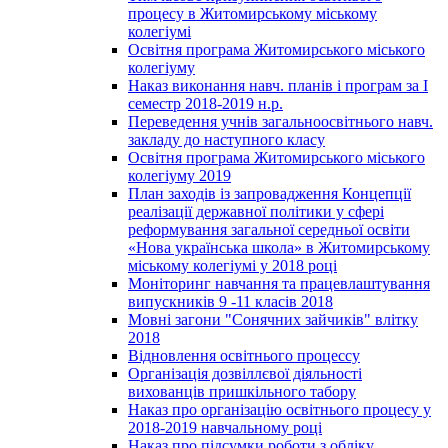
процесу в Житомирському міському
колегіумі
Освітня програма Житомирського міського
колегіуму
Наказ виконання навч. планів і програм за І
семестр 2018-2019 н.р.
Переведення учнів загальноосвітнього навч.
закладу до наступного класу
Освітня програма Житомирського міського
колегіуму 2019
План заходів із запровадження Концепції
реалізації державної політики у сфері
реформування загальної середньої освіти
«Нова українська школа» в Житомирському
міському колегіумі у 2018 році
Моніторинг навчання та працевлаштування
випускників 9 -11 класів 2018
Мовні загони "Сонячних зайчиків" влітку
2018
Відновлення освітнього процессу
Організація дозвіллєвої діяльності
вихованців пришкільного табору
Наказ про організацію освітнього процесу у
2018-2019 навчальному році
Наказ про підсумки роботи з обліку