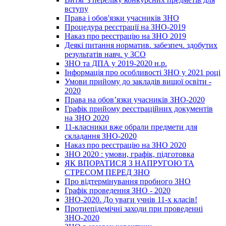
вступу
Права і обов'язки учасників ЗНО
Процедура реєстрації на ЗНО-2019
Наказ про реєстрацію на ЗНО 2019
Деякі питання норматив. забезпеч. здобутих
результатів навч. у ЗСО
ЗНО та ДПА у 2019-2020 н.р.
Інформація про особливості ЗНО у 2021 році
Умови прийому до закладів вищої освіти -
2020
Права на обов’язки учасників ЗНО-2020
Графік прийому реєстраційних документів
на ЗНО 2020
11-класники вже обрали предмети для
складання ЗНО-2020
Наказ про реєстрацію на ЗНО 2020
ЗНО 2020 : умови, графік, підготовка
ЯК ВПОРАТИСЯ З НАПРУГОЮ ТА
СТРЕСОМ ПЕРЕД ЗНО
Про відтермінування пробного ЗНО
Графік проведення ЗНО - 2020
ЗНО-2020. До уваги учнів 11-х класів!
Протиепідемічні заходи при проведенні
ЗНО-2020