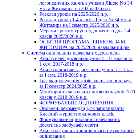
логопедичних занять з учнями Ліцею No 34
міста Житомира на 2025/2026 н.р.
Розклад уроків на 2025/2026 н.р.
Розклад уроків 1-4 класів Ліцею № 34 міста
Житомира на І семестр 2025/2026 н.р.
Мережа і режим груп подовженого дня 1-4
класів 2025/2026 н.р.
ОСВІТНЯ ПРОГРАМА ЛІЦЕЮ № 34 М.
ЖИТОМИРА на 2025/2026 навчальний рік
Система оцінювання навчальних досягнень
Аналіз навч. досягнень учнів 5 - 11 класів за
1 сем. 2017-2018 н.р.
Аналіз рівня навч. досягнень учнів 5 - 11 кл.
за І сем. 2018-2019 н.р.
Графік проведення зрізів знань з основ наук
за ІІ семестр 2024/2025 н.р.
Моніторинг навчальних досягнень учнів 5-11
класів у 2018-2019 н.р.
ФОРМУВАЛЬНЕ ОЦІНЮВАННЯ
Оновлені рекомендації, як заповнювати
Класний журнал початкових класів
Формувальне оцінювання навчальних
досягнень здобувачів освіти
Аналіз результатів зовнішнього незалежного
оцінювання