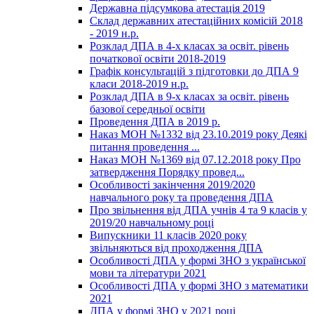
Державна підсумкова атестація 2019
Склад державних атестаційних комісій 2018
- 2019 н.р.
Розклад ДПА в 4-х класах за освіт. рівень
початкової освіти 2018-2019
Графік консультацій з підготовки до ДПА 9
класи 2018-2019 н.р.
Розклад ДПА в 9-х класах за освіт. рівень
базової середньої освіти
Проведення ДПА в 2019 р.
Наказ МОН №1332 від 23.10.2019 року Деякі
питання проведення ...
Наказ МОН №1369 від 07.12.2018 року Про
затвердження Порядку провед...
Особливості закінчення 2019/2020
навчального року та проведення ДПА
Про звільнення від ДПА учнів 4 та 9 класів у
2019/20 навчальному році
Випускники 11 класів 2020 року
звільняються від проходження ДПА
Особливості ДПА у формі ЗНО з української
мови та літератури 2021
Особливості ДПА у формі ЗНО з математики
2021
ДПА у формі ЗНО у 2021 році