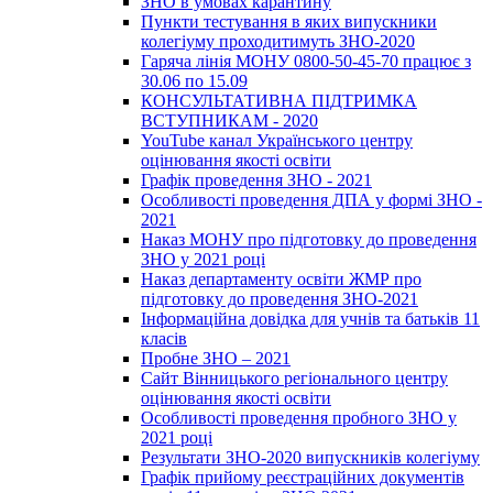
ЗНО в умовах карантину
Пункти тестування в яких випускники
колегіуму проходитимуть ЗНО-2020
Гаряча лінія МОНУ 0800-50-45-70 працює з
30.06 по 15.09
КОНСУЛЬТАТИВНА ПІДТРИМКА
ВСТУПНИКАМ - 2020
YouTube канал Українського центру
оцінювання якості освіти
Графік проведення ЗНО - 2021
Особливості проведення ДПА у формі ЗНО -
2021
Наказ МОНУ про підготовку до проведення
ЗНО у 2021 році
Наказ департаменту освіти ЖМР про
підготовку до проведення ЗНО-2021
Інформаційна довідка для учнів та батьків 11
класів
Пробне ЗНО – 2021
Сайт Вінницького регіонального центру
оцінювання якості освіти
Особливості проведення пробного ЗНО у
2021 році
Результати ЗНО-2020 випускників колегіуму
Графік прийому реєстраційних документів