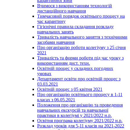
карантинної зони
Вчимося з використанням технологій
дистанційного навчання
Тимчасовий порядок освітнього процесу на
час карантину
Гігієнічні правила складання розкладу
навчальних занять
Тривалість навчального заняття з технічними
засобами навчання
Про організацію роботи колегіуму з 25 січня
2021
Тривалість та форми роботи під час уроку з
використанням дист. техн.
Освітній процес у складних погодних
умовах
Департамент освіти про освітній процес з
03.03.2021
Освітній процес з 05 квітня 2021
Про організацію освітнього процесу в 1-11
класах з 06.05.2021
Положення про організацію та проведення
навчальних екскурсій та навчальної
практики в колегіумі у 2021/2022 н.р.
Освітня програма колегіуму 2021/2022 н.р.
Розклад уроків для 5-11 класів на 2021-2022