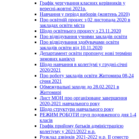
Графік чергування класних керівників у
вересні-жовтні 2021р.
Навчання у період виборів (жовтень 2020)
Про освітній процес з 02 листопада 2020 в
закладах освіти міста
Щодо освітнього процесу з 23.11.2020
Про відвідування учнями закладів освіти
Про відвідування здобувачами освіти
закладів освіти від 10.11.2020
Департамент освіти пропонує нові терміни
зимових канікул
Щодо навчання в колегіумі у грудні-січні
2020/2021
Про роботу закладів освіти Житомира 08-24
січня 2021
Обмежувальні заходи до 28.02.2021 в
Житомирі
Лист МОН про організоване завершення
2020-2021 навчального року
Щодо структури навчального року
РЕЖИМ РОБОТИ груп подовженого дня 1-4
класів
Графік прийому батьків адміністрацією
колегіуму у 2021/2022 н.р.
Розклад дзвінків 2021-2022 н.р. ІІ семестр