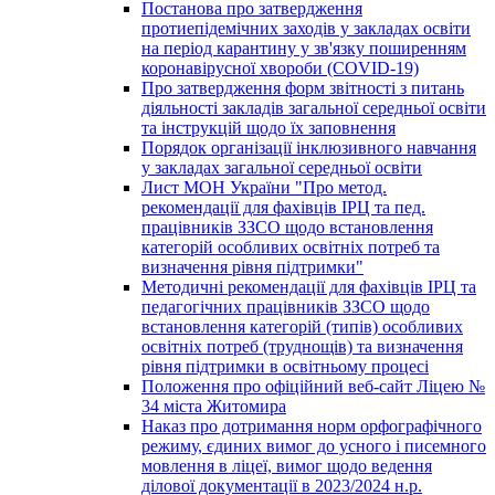
Постанова про затвердження
протиепідемічних заходів у закладах освіти
на період карантину у зв'язку поширенням
коронавірусної хвороби (COVID-19)
Про затвердження форм звітності з питань
діяльності закладів загальної середньої освіти
та інструкцій щодо їх заповнення
Порядок організації інклюзивного навчання
у закладах загальної середньої освіти
Лист МОН України "Про метод.
рекомендації для фахівців ІРЦ та пед.
працівників ЗЗСО щодо встановлення
категорій особливих освітніх потреб та
визначення рівня підтримки"
Методичні рекомендації для фахівців ІРЦ та
педагогічних працівників ЗЗСО щодо
встановлення категорій (типів) особливих
освітніх потреб (труднощів) та визначення
рівня підтримки в освітньому процесі
Положення про офіційний веб-сайт Ліцею №
34 міста Житомира
Наказ про дотримання норм орфографічного
режиму, єдиних вимог до усного і писемного
мовлення в ліцеї, вимог щодо ведення
ділової документації в 2023/2024 н.р.