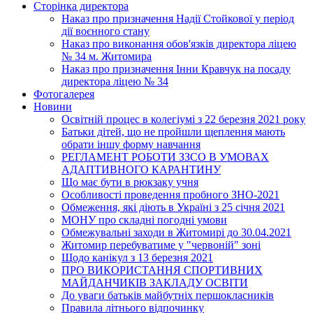
Сторінка директора
Наказ про призначення Надії Стойкової у період
дії воєнного стану
Наказ про виконання обов'язків директора ліцею
№ 34 м. Житомира
Наказ про призначення Інни Кравчук на посаду
директора ліцею № 34
Фотогалерея
Новини
Освітній процес в колегіумі з 22 березня 2021 року
Батьки дітей, що не пройшли щеплення мають
обрати іншу форму навчання
РЕГЛАМЕНТ РОБОТИ ЗЗСО В УМОВАХ
АДАПТИВНОГО КАРАНТИНУ
Що має бути в рюкзаку учня
Особливості проведення пробного ЗНО-2021
Обмеження, які діють в Україні з 25 січня 2021
МОНУ про складні погодні умови
Обмежувальні заходи в Житомирі до 30.04.2021
Житомир перебуватиме у "червоній" зоні
Щодо канікул з 13 березня 2021
ПРО ВИКОРИСТАННЯ СПОРТИВНИХ
МАЙДАНЧИКІВ ЗАКЛАДУ ОСВІТИ
До уваги батьків майбутніх першокласників
Правила літнього відпочинку