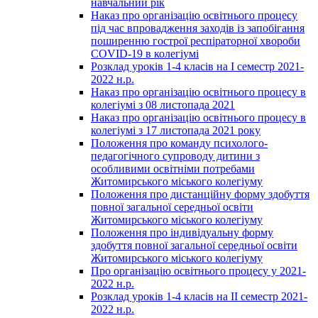
навчальний рік
Наказ про організацію освітнього процесу
під час впровадження заходів із запобігання
поширенню гострої респіраторної хвороби
COVID-19 в колегіумі
Розклад уроків 1-4 класів на І семестр 2021-
2022 н.р.
Наказ про організацію освітнього процесу в
колегіумі з 08 листопада 2021
Наказ про організацію освітнього процесу в
колегіумі з 17 листопада 2021 року
Положення про команду психолого-
педагогічного супроводу дитини з
особливими освітніми потребами
Житомирського міського колегіуму
Положення про дистанційну форму здобуття
повної загальної середньої освіти
Житомирського міського колегіуму
Положення про індивідуальну форму
здобуття повної загальної середньої освіти
Житомирського міського колегіуму
Про організацію освітнього процесу у 2021-
2022 н.р.
Розклад уроків 1-4 класів на ІІ семестр 2021-
2022 н.р.