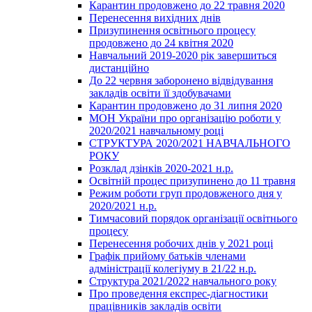
Карантин продовжено до 22 травня 2020
Перенесення вихідних днів
Призупинення освітнього процесу
продовжено до 24 квітня 2020
Навчальний 2019-2020 рік завершиться
дистанційно
До 22 червня заборонено відвідування
закладів освіти її здобувачами
Карантин продовжено до 31 липня 2020
МОН України про організацію роботи у
2020/2021 навчальному році
СТРУКТУРА 2020/2021 НАВЧАЛЬНОГО
РОКУ
Розклад дзінків 2020-2021 н.р.
Освітній процес призупинено до 11 травня
Режим роботи груп продовженого дня у
2020/2021 н.р.
Тимчасовий порядок організації освітнього
процесу
Перенесення робочих днів у 2021 році
Графік прийому батьків членами
адміністрації колегіуму в 21/22 н.р.
Структура 2021/2022 навчального року
Про проведення експрес-діагностики
працівників закладів освіти