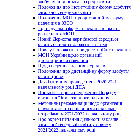
здобуття повної загал. серед. освіти
Положення про інституційну форму здобуття
загальної середньої освіти
Положення МОН про дистанційну форму
навчання в ЗЗСО
Індивідуальна форма навчання в школі -
роз'яснення МОН
Новий Держстандарт базової середньої
освіти: основні положення за 5 хв
Нове у Положенні про дистанційне навчання
МОН України щодо організації
дистанційного навчання
Щодо ведення класних журналів
Положення про дистанційну форму здобуття
освіти (нове)
Деякі питання проведення в 2020/2021
навчальному році ДПА
Постанова про затвердження Порядку
організації інклюзивного навчання
Методичні рекомендації щодо організації
навчання осіб з особливими освітніми
потребами у 2021/2022 навчальному році
Про окремі питання діяльності закладів
загальної середньої освіти у новому
2021/2022 навчальному році