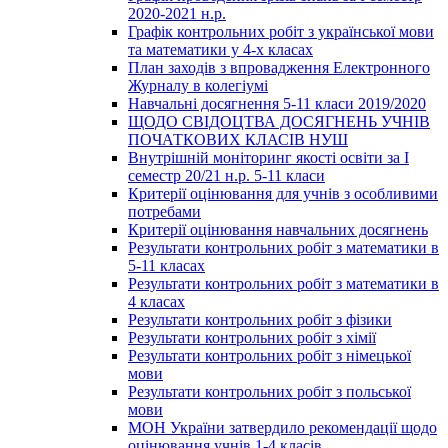
2020-2021 н.р.
Графік контрольних робіт з української мови
та математики у 4-х класах
План заходів з впровадження Електронного
Журналу в колегіумі
Навчальні досягнення 5-11 класи 2019/2020
ЩОДО СВІДОЦТВА ДОСЯГНЕНЬ УЧНІВ
ПОЧАТКОВИХ КЛАСІВ НУШ
Внутрішній моніторинг якості освіти за І
семестр 20/21 н.р. 5-11 класи
Критерії оцінювання для учнів з особливими
потребами
Критерії оцінювання навчальних досягнень
Результати контрольних робіт з математики в
5-11 класах
Результати контрольних робіт з математики в
4 класах
Результати контрольних робіт з фізики
Результати контрольних робіт з хімії
Результати контрольних робіт з німецької
мови
Результати контрольних робіт з польської
мови
МОН України затвердило рекомендації щодо
оцінювання учнів 1-4 класів