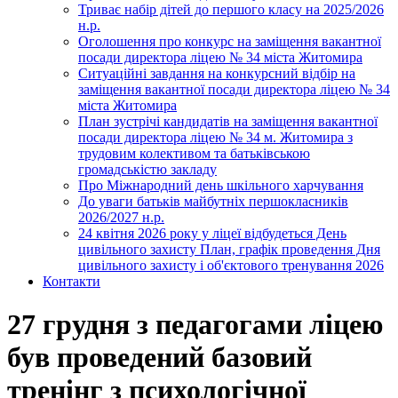
Триває набір дітей до першого класу на 2025/2026
н.р.
Оголошення про конкурс на заміщення вакантної
посади директора ліцею № 34 міста Житомира
Ситуаційні завдання на конкурсний відбір на
заміщення вакантної посади директора ліцею № 34
міста Житомира
План зустрічі кандидатів на заміщення вакантної
посади директора ліцею № 34 м. Житомира з
трудовим колективом та батьківською
громадськістю закладу
Про Міжнародний день шкільного харчування
До уваги батьків майбутніх першокласників
2026/2027 н.р.
24 квітня 2026 року у ліцеї відбудеться День
цивільного захисту План, графік проведення Дня
цивільного захисту і об'єктового тренування 2026
Контакти
27 грудня з педагогами ліцею
був проведений базовий
тренінг з психологічної