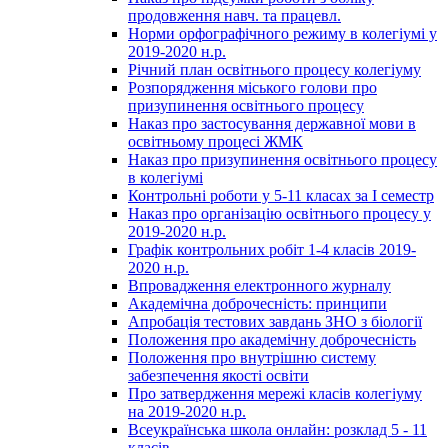
продовження навч. та працевл.
Норми орфографічного режиму в колегіумі у
2019-2020 н.р.
Річний план освітнього процесу колегіуму
Розпорядження міського голови про
призупинення освітнього процесу
Наказ про застосування державної мови в
освітньому процесі ЖМК
Наказ про призупинення освітнього процесу
в колегіумі
Контрольні роботи у 5-11 класах за І семестр
Наказ про організацію освітнього процесу у
2019-2020 н.р.
Графік контрольних робіт 1-4 класів 2019-
2020 н.р.
Впровадження електронного журналу
Академічна доброчесність: принципи
Апробація тестових завдань ЗНО з біології
Положення про академічну доброчесність
Положення про внутрішню систему
забезпечення якості освіти
Про затвердження мережі класів колегіуму
на 2019-2020 н.р.
Всеукраїнська школа онлайн: розклад 5 - 11
класів