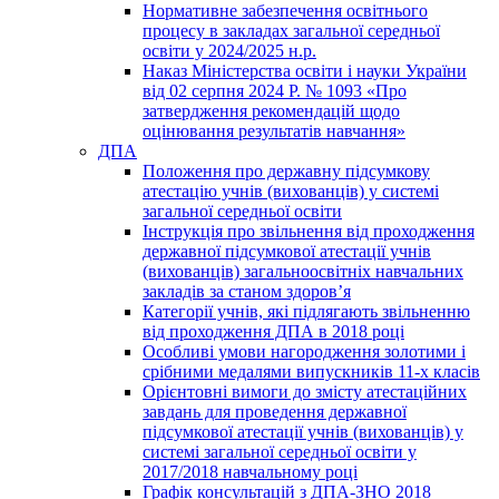
Нормативне забезпечення освітнього
процесу в закладах загальної середньої
освіти у 2024/2025 н.р.
Наказ Міністерства освіти і науки України
від 02 серпня 2024 Р. № 1093 «Про
затвердження рекомендацій щодо
оцінювання результатів навчання»
ДПА
Положення про державну підсумкову
атестацію учнів (вихованців) у системі
загальної середньої освіти
Інструкція про звільнення від проходження
державної підсумкової атестації учнів
(вихованців) загальноосвітніх навчальних
закладів за станом здоров’я
Категорії учнів, які підлягають звільненню
від проходження ДПА в 2018 році
Особливі умови нагородження золотими і
срібними медалями випускників 11-х класів
Орієнтовні вимоги до змісту атестаційних
завдань для проведення державної
підсумкової атестації учнів (вихованців) у
системі загальної середньої освіти у
2017/2018 навчальному році
Графік консультацій з ДПА-ЗНО 2018