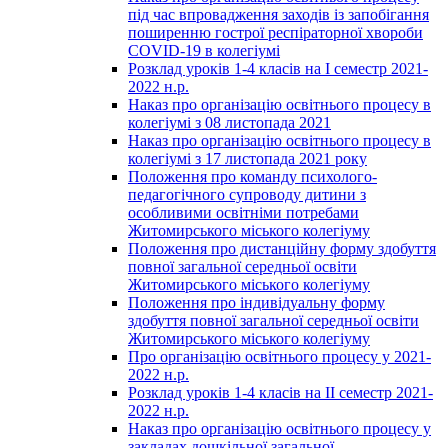
під час впровадження заходів із запобігання
поширенню гострої респіраторної хвороби
COVID-19 в колегіумі
Розклад уроків 1-4 класів на І семестр 2021-
2022 н.р.
Наказ про організацію освітнього процесу в
колегіумі з 08 листопада 2021
Наказ про організацію освітнього процесу в
колегіумі з 17 листопада 2021 року
Положення про команду психолого-
педагогічного супроводу дитини з
особливими освітніми потребами
Житомирського міського колегіуму
Положення про дистанційну форму здобуття
повної загальної середньої освіти
Житомирського міського колегіуму
Положення про індивідуальну форму
здобуття повної загальної середньої освіти
Житомирського міського колегіуму
Про організацію освітнього процесу у 2021-
2022 н.р.
Розклад уроків 1-4 класів на ІІ семестр 2021-
2022 н.р.
Наказ про організацію освітнього процесу у
закладах дошкільної,загальної