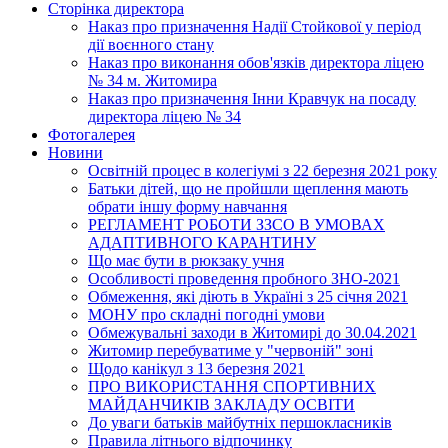
Сторінка директора
Наказ про призначення Надії Стойкової у період
дії воєнного стану
Наказ про виконання обов'язків директора ліцею
№ 34 м. Житомира
Наказ про призначення Інни Кравчук на посаду
директора ліцею № 34
Фотогалерея
Новини
Освітній процес в колегіумі з 22 березня 2021 року
Батьки дітей, що не пройшли щеплення мають
обрати іншу форму навчання
РЕГЛАМЕНТ РОБОТИ ЗЗСО В УМОВАХ
АДАПТИВНОГО КАРАНТИНУ
Що має бути в рюкзаку учня
Особливості проведення пробного ЗНО-2021
Обмеження, які діють в Україні з 25 січня 2021
МОНУ про складні погодні умови
Обмежувальні заходи в Житомирі до 30.04.2021
Житомир перебуватиме у "червоній" зоні
Щодо канікул з 13 березня 2021
ПРО ВИКОРИСТАННЯ СПОРТИВНИХ
МАЙДАНЧИКІВ ЗАКЛАДУ ОСВІТИ
До уваги батьків майбутніх першокласників
Правила літнього відпочинку