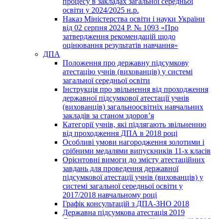
процесу в закладах загальної середньої
освіти у 2024/2025 н.р.
Наказ Міністерства освіти і науки України
від 02 серпня 2024 Р. № 1093 «Про
затвердження рекомендацій щодо
оцінювання результатів навчання»
ДПА
Положення про державну підсумкову
атестацію учнів (вихованців) у системі
загальної середньої освіти
Інструкція про звільнення від проходження
державної підсумкової атестації учнів
(вихованців) загальноосвітніх навчальних
закладів за станом здоров’я
Категорії учнів, які підлягають звільненню
від проходження ДПА в 2018 році
Особливі умови нагородження золотими і
срібними медалями випускників 11-х класів
Орієнтовні вимоги до змісту атестаційних
завдань для проведення державної
підсумкової атестації учнів (вихованців) у
системі загальної середньої освіти у
2017/2018 навчальному році
Графік консультацій з ДПА-ЗНО 2018
Державна підсумкова атестація 2019