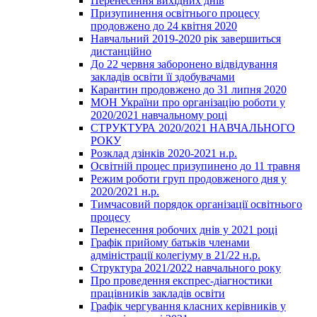
Перенесення вихідних днів
Призупинення освітнього процесу
продовжено до 24 квітня 2020
Навчальний 2019-2020 рік завершиться
дистанційно
До 22 червня заборонено відвідування
закладів освіти її здобувачами
Карантин продовжено до 31 липня 2020
МОН України про організацію роботи у
2020/2021 навчальному році
СТРУКТУРА 2020/2021 НАВЧАЛЬНОГО
РОКУ
Розклад дзінків 2020-2021 н.р.
Освітній процес призупинено до 11 травня
Режим роботи груп продовженого дня у
2020/2021 н.р.
Тимчасовий порядок організації освітнього
процесу
Перенесення робочих днів у 2021 році
Графік прийому батьків членами
адміністрації колегіуму в 21/22 н.р.
Структура 2021/2022 навчального року
Про проведення експрес-діагностики
працівників закладів освіти
Графік чергування класних керівників у