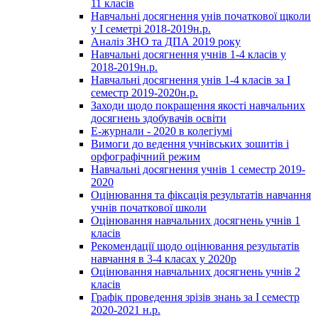
11 класів
Навчальні досягнення унів початкової щколи
у І семетрі 2018-2019н.р.
Аналіз ЗНО та ДПА 2019 року
Навчальні досягнення учнів 1-4 класів у
2018-2019н.р.
Навчальні досягнення унів 1-4 класів за І
семестр 2019-2020н.р.
Заходи щодо покращення якості навчальних
досягнень здобувачів освіти
Е-журнали - 2020 в колегіумі
Вимоги до ведення учнівських зошитів і
орфографічний режим
Навчальні досягнення учнів 1 семестр 2019-
2020
Оцінювання та фіксація результатів навчання
учнів початкової школи
Оцінювання навчальних досягнень учнів 1
класів
Рекомендації щодо оцінювання результатів
навчання в 3-4 класах у 2020р
Оцінювання навчальних досягнень учнів 2
класів
Графік проведення зрізів знань за І семестр
2020-2021 н.р.