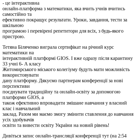
- це інтерактивна
онлайн-платформа з математики, яка вчить учнів вчитись
самостійно та
ефективно покращує результати. Уроки, завдання, тести за
шкільною
програмою і перевірені репетитори для всіх, з будь-якого
пристрою.
Тетяна Біляченко виграла сертифікат на річний курс
математики на
інтерактивній платформі GIOS. І вже одразу після карантину
33 учні 6- А класу
Житомирського міського колегіуму будуть мати можливість
використовувати
дану платформу. Дякуємо партнерам конференції за нові
перспективи
поєднувати традиційну та онлайн-освіту за допомогою
платформи GIOS, а
також ефективно впровадити змішане навчання у власний
клас і навчальний
заклад. Разом ми маємо змогу змінити ставлення до навчання
усіх здобувачів
освіти та вивести освіту України на новий рівень!
Дивіться запис онлайн-трансляції конференції тут (на 2:54