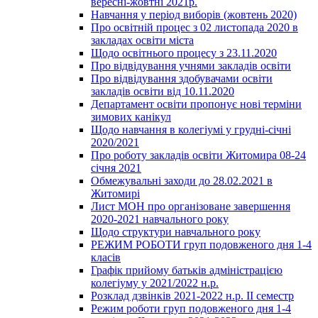
вересні-жовтні 2021р.
Навчання у період виборів (жовтень 2020)
Про освітній процес з 02 листопада 2020 в
закладах освіти міста
Щодо освітнього процесу з 23.11.2020
Про відвідування учнями закладів освіти
Про відвідування здобувачами освіти
закладів освіти від 10.11.2020
Департамент освіти пропонує нові терміни
зимових канікул
Щодо навчання в колегіумі у грудні-січні
2020/2021
Про роботу закладів освіти Житомира 08-24
січня 2021
Обмежувальні заходи до 28.02.2021 в
Житомирі
Лист МОН про організоване завершення
2020-2021 навчального року
Щодо структури навчального року
РЕЖИМ РОБОТИ груп подовженого дня 1-4
класів
Графік прийому батьків адміністрацією
колегіуму у 2021/2022 н.р.
Розклад дзвінків 2021-2022 н.р. ІІ семестр
Режим роботи груп подовженого дня 1-4