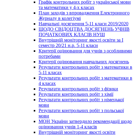
Графік контрольних робіт з української мови
та математики у 4-х класах
План заходів з впровадження Електронного
Журналу в колегіумі
Навчальні досягнення 5-11 класи 2019/2020
ЩОДО СВІДОЦТВА ДОСЯГНЕНЬ УЧНІВ
ПОЧАТКОВИХ КЛАСІВ НУШ
Внутрішній моніторинг якості освіти за І
семестр 20/21 н.р. 5-11 класи
Критерії оцінювання для учнів з особливими
потребами
Критерії оцінювання навчальних досягнень
Результати контрольних робіт з математики в
5-11 класах
Результати контрольних робіт з математики в
4 класах
Результати контрольних робіт з фізики
Результати контрольних робіт з хімії
Результати контрольних робіт з німецької
мови
Результати контрольних робіт з польської
мови
МОН України затвердило рекомендації щодо
оцінювання учнів 1-4 класів
Внутрішній моніторинг якості освіти