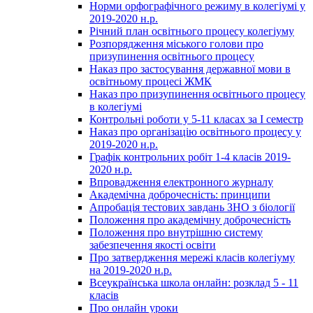
Норми орфографічного режиму в колегіумі у
2019-2020 н.р.
Річний план освітнього процесу колегіуму
Розпорядження міського голови про
призупинення освітнього процесу
Наказ про застосування державної мови в
освітньому процесі ЖМК
Наказ про призупинення освітнього процесу
в колегіумі
Контрольні роботи у 5-11 класах за І семестр
Наказ про організацію освітнього процесу у
2019-2020 н.р.
Графік контрольних робіт 1-4 класів 2019-
2020 н.р.
Впровадження електронного журналу
Академічна доброчесність: принципи
Апробація тестових завдань ЗНО з біології
Положення про академічну доброчесність
Положення про внутрішню систему
забезпечення якості освіти
Про затвердження мережі класів колегіуму
на 2019-2020 н.р.
Всеукраїнська школа онлайн: розклад 5 - 11
класів
Про онлайн уроки