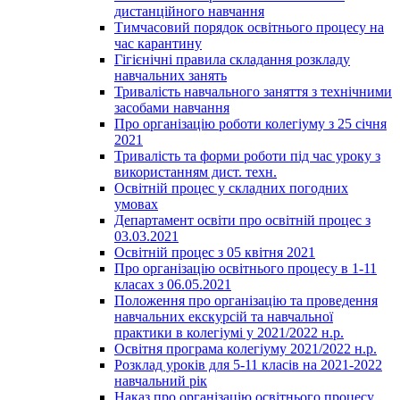
дистанційного навчання
Тимчасовий порядок освітнього процесу на
час карантину
Гігієнічні правила складання розкладу
навчальних занять
Тривалість навчального заняття з технічними
засобами навчання
Про організацію роботи колегіуму з 25 січня
2021
Тривалість та форми роботи під час уроку з
використанням дист. техн.
Освітній процес у складних погодних
умовах
Департамент освіти про освітній процес з
03.03.2021
Освітній процес з 05 квітня 2021
Про організацію освітнього процесу в 1-11
класах з 06.05.2021
Положення про організацію та проведення
навчальних екскурсій та навчальної
практики в колегіумі у 2021/2022 н.р.
Освітня програма колегіуму 2021/2022 н.р.
Розклад уроків для 5-11 класів на 2021-2022
навчальний рік
Наказ про організацію освітнього процесу