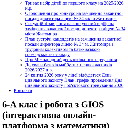
Триває набір дітей до першого класу на 2025/2026
н.р.
Оголошення про конкурс на заміщення вакантної
посади директора ліцею № 34 міста Житомира
Ситуаційні завдання на конкурсний відбір на
заміщення вакантної посади директора ліцею № 34
міста Житомира
План зустрічі кандидатів на заміщення вакантної
посади директора ліцею № 34 м. Житомира з
трудовим колективом та батьківською
громадськістю закладу
Про Міжнародний день шкільного харчування
До уваги батьків майбутніх першокласників
2026/2027 н.р.
24 квітня 2026 року у ліцеї відбудеться День
цивільного захисту План, графік проведення Дня
цивільного захисту і об'єктового тренування 2026
Контакти
6-А клас і робота з GIOS
(інтерактивна онлайн-
платформа з математики)