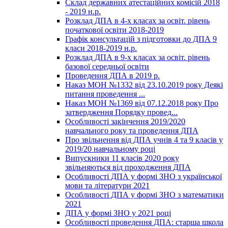
Склад державних атестаційних комісій 2018
- 2019 н.р.
Розклад ДПА в 4-х класах за освіт. рівень
початкової освіти 2018-2019
Графік консультацій з підготовки до ДПА 9
класи 2018-2019 н.р.
Розклад ДПА в 9-х класах за освіт. рівень
базової середньої освіти
Проведення ДПА в 2019 р.
Наказ МОН №1332 від 23.10.2019 року Деякі
питання проведення ...
Наказ МОН №1369 від 07.12.2018 року Про
затвердження Порядку провед...
Особливості закінчення 2019/2020
навчального року та проведення ДПА
Про звільнення від ДПА учнів 4 та 9 класів у
2019/20 навчальному році
Випускники 11 класів 2020 року
звільняються від проходження ДПА
Особливості ДПА у формі ЗНО з української
мови та літератури 2021
Особливості ДПА у формі ЗНО з математики
2021
ДПА у формі ЗНО у 2021 році
Особливості проведення ДПА: старша школа