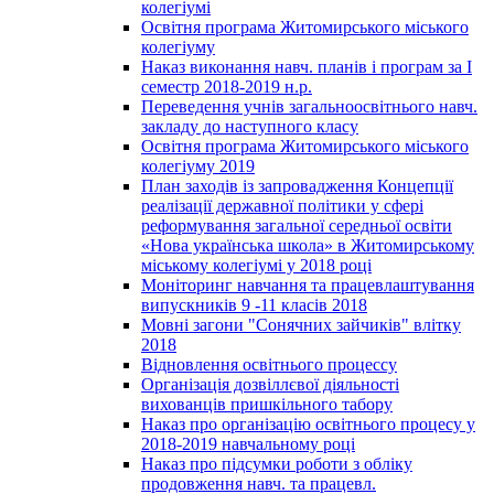
колегіумі
Освітня програма Житомирського міського
колегіуму
Наказ виконання навч. планів і програм за І
семестр 2018-2019 н.р.
Переведення учнів загальноосвітнього навч.
закладу до наступного класу
Освітня програма Житомирського міського
колегіуму 2019
План заходів із запровадження Концепції
реалізації державної політики у сфері
реформування загальної середньої освіти
«Нова українська школа» в Житомирському
міському колегіумі у 2018 році
Моніторинг навчання та працевлаштування
випускників 9 -11 класів 2018
Мовні загони "Сонячних зайчиків" влітку
2018
Відновлення освітнього процессу
Організація дозвіллєвої діяльності
вихованців пришкільного табору
Наказ про організацію освітнього процесу у
2018-2019 навчальному році
Наказ про підсумки роботи з обліку
продовження навч. та працевл.