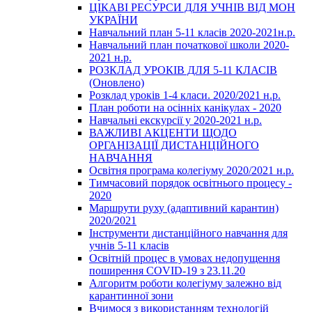
ЦІКАВІ РЕСУРСИ ДЛЯ УЧНІВ ВІД МОН
УКРАЇНИ
Навчальний план 5-11 класів 2020-2021н.р.
Навчальний план початкової школи 2020-
2021 н.р.
РОЗКЛАД УРОКІВ ДЛЯ 5-11 КЛАСІВ
(Оновлено)
Розклад уроків 1-4 класи. 2020/2021 н.р.
План роботи на осінніх канікулах - 2020
Навчальні екскурсії у 2020-2021 н.р.
ВАЖЛИВІ АКЦЕНТИ ЩОДО
ОРГАНІЗАЦІЇ ДИСТАНЦІЙНОГО
НАВЧАННЯ
Освітня програма колегіуму 2020/2021 н.р.
Тимчасовий порядок освітнього процесу -
2020
Маршрути руху (адаптивний карантин)
2020/2021
Інструменти дистанційного навчання для
учнів 5-11 класів
Освітній процес в умовах недопущення
поширення COVID-19 з 23.11.20
Алгоритм роботи колегіуму залежно від
карантинної зони
Вчимося з використанням технологій