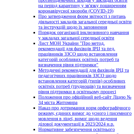
протиепідемічних заходів у закладах освіти
на період карантину у зв'язку поширенням
коронавірусної хвороби (COVID-19)
Про затвердження форм звітності з питань
діяльності закладів загальної середньої освіти
та інструкцій щодо їх заповнення
Порядок організації інклюзивного навчання
у закладах загальної середньої освіти
Лист МОН України "Про метод.
рекомендації для фахівців ІРЦ та пед.
працівників ЗЗСО щодо встановлення
категорій особливих освітніх потреб та
визначення рівня підтримки"
Методичні рекомендації для фахівців ІРЦ та
педагогічних працівників ЗЗСО щодо
встановлення категорій (типів) особливих
освітніх потреб (труднощів) та визначення
рівня підтримки в освітньому процесі
Положення про офіційний веб-сайт Ліцею №
34 міста Житомира
Наказ про дотримання норм орфографічного
режиму, єдиних вимог до усного і писемного
мовлення в ліцеї, вимог щодо ведення
ділової документації в 2023/2024 н.р.
Нормативне забезпечення освітнього