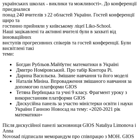
українських школах - виклики та можливості». До конференції
приєдналися
понад 240 вчителів з 22 областей України. Гостей конференції
щиро та
гостинно прийняли у київському ліцеї Liko-School.
Наші зацікавлені та активні вчителі були в захваті від
інноваційних
виступів прогресивних спікерів та гостей конференції. Були
висвітлені такі
теми:
Богдан Рубльов.Майбутнє математики в Україні
Дмитро Номіровський. Про табір Контора Pi.
Дарина Васильєва. Змішане навчання та його моделі
Наталія Мініна. Впровадження змішаного навчання за
допомогою платформи GIOS
Тетяна Вербицька та учні 9 класу. Фрагмент уроку з
використанням платформи GIOS
Дискусійна панель за участю міністерки освіти і науки
України Ганною Новосад на тему: «2020-2021 рік
математики»
Після дискусійної панелі засновниця GIOS Nataliya Limonova і
Anna
Novosad підписали меморандум про співпрацю з МОН. GIOS