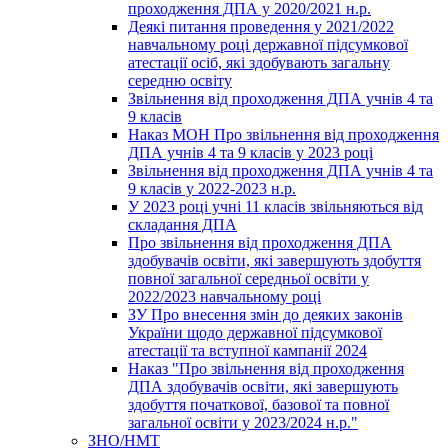
проходження ДПА у 2020/2021 н.р.
Деякі питання проведення у 2021/2022
навчальному році державної підсумкової
атестації осіб, які здобувають загальну
середню освіту
Звільнення від проходження ДПА учнів 4 та
9 класів
Наказ МОН Про звільнення від проходження
ДПА учнів 4 та 9 класів у 2023 році
Звільнення від проходження ДПА учнів 4 та
9 класів у 2022-2023 н.р.
У 2023 році учні 11 класів звільняються від
складання ДПА
Про звільнення від проходження ДПА
здобувачів освіти, які завершують здобуття
повної загальної середньої освіти у
2022/2023 навчальному році
ЗУ Про внесення змін до деяких законів
України щодо державної підсумкової
атестації та вступної кампанії 2024
Наказ "Про звільнення від проходження
ДПА здобувачів освіти, які завершують
здобуття початкової, базової та повної
загальної освіти у 2023/2024 н.р."
ЗНО/НМТ