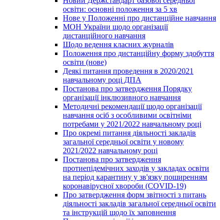
Новий Держстандарт базової середньої
освіти: основні положення за 5 хв
Нове у Положенні про дистанційне навчання
МОН України щодо організації
дистанційного навчання
Щодо ведення класних журналів
Положення про дистанційну форму здобуття
освіти (нове)
Деякі питання проведення в 2020/2021
навчальному році ДПА
Постанова про затвердження Порядку
організації інклюзивного навчання
Методичні рекомендації щодо організації
навчання осіб з особливими освітніми
потребами у 2021/2022 навчальному році
Про окремі питання діяльності закладів
загальної середньої освіти у новому
2021/2022 навчальному році
Постанова про затвердження
протиепідемічних заходів у закладах освіти
на період карантину у зв'язку поширенням
коронавірусної хвороби (COVID-19)
Про затвердження форм звітності з питань
діяльності закладів загальної середньої освіти
та інструкцій щодо їх заповнення