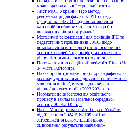
Порядок організації інклюзивного навчання
у закладах загальної середньої освіти
Лист МОН України "Про метод.
рекомендації для фахівців ІРЦ та пед.
працівників ЗЗСО щодо встановлення
категорій особливих освітніх потреб та
визначення рівня підтримки"
Методичні рекомендації для фахівців ІРЦ та
педагогічних працівників ЗЗСО щодо
встановлення категорій (типів) особливих
освітніх потреб (труднощів) та визначення
рівня підтримки в освітньому процесі
Положення про офіційний веб-сайт Ліцею №
34 міста Житомира
Наказ про дотримання норм орфографічного
режиму, єдиних вимог до усного і писемного
мовлення в ліцеї, вимог щодо ведення
ділової документації в 2023/2024 н.р.
Нормативне забезпечення освітнього
процесу в закладах загальної середньої
освіти у 2024/2025 н.р.
Наказ Міністерства освіти і науки України
від 02 серпня 2024 Р. № 1093 «Про
затвердження рекомендацій щодо
оцінювання результатів навчання»