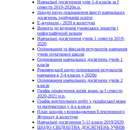
Навчальні досягнення унів 1-4 класів за І
семестр 2019-2020н.р.
Заходи щодо покращення якості навчальних
досягнень здобувачів освіти
Е-журнали - 2020 в колегіумі
Вимоги до ведення учнівських зошитів і
орфографічний режим
Навчальні досягнення учнів 1 семестр 2019-
2020
Оцінювання та фіксація результатів навчання
учнів початкової школи
Оцінювання навчальних досягнень учнів 1
класів
Рекомендації щодо оцінювання результатів
навчання в 3-4 класах у 2020р
Оцінювання навчальних досягнень учнів 2
класів
Графік проведення зрізів знань за І семестр
2020-2021 н.р.
Графік контрольних робіт з української мови
та математики у 4-х класах
План заходів з впровадження Електронного
Журналу в колегіумі
Навчальні досягнення 5-11 класи 2019/2020
ЩОДО СВІДОЦТВА ДОСЯГНЕНЬ УЧНІВ