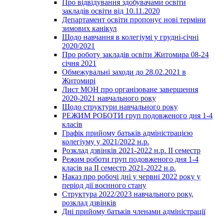
Про відвідування здобувачами освіти
закладів освіти від 10.11.2020
Департамент освіти пропонує нові терміни
зимових канікул
Щодо навчання в колегіумі у грудні-січні
2020/2021
Про роботу закладів освіти Житомира 08-24
січня 2021
Обмежувальні заходи до 28.02.2021 в
Житомирі
Лист МОН про організоване завершення
2020-2021 навчального року
Щодо структури навчального року
РЕЖИМ РОБОТИ груп подовженого дня 1-4
класів
Графік прийому батьків адміністрацією
колегіуму у 2021/2022 н.р.
Розклад дзвінків 2021-2022 н.р. ІІ семестр
Режим роботи груп подовженого дня 1-4
класів на ІІ семестр 2021-2022 н.р.
Наказ про робочі дні у червні 2022 року у
період дії воєнного стану
Структура 2022/2023 навчального року,
розклад дзвінків
Дні прийому батьків членами адміністрації