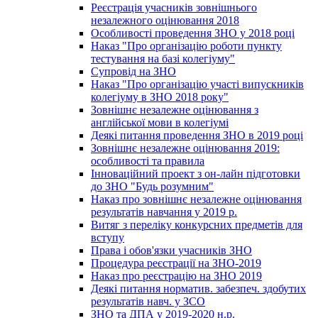
Реєстрація учасників зовнішнього
незалежного оцінювання 2018
Особливості проведення ЗНО у 2018 році
Наказ "Про організацію роботи пункту
тестування на базі колегіуму"
Супровід на ЗНО
Наказ "Про організацію участі випускників
колегіуму в ЗНО 2018 року"
Зовнішнє незалежне оцінювання з
англійської мови в колегіумі
Деякі питання проведення ЗНО в 2019 році
Зовнішнє незалежне оцінювання 2019:
особливості та правила
Інноваційний проект з он-лайн підготовки
до ЗНО "Будь розумним"
Наказ про зовнішнє незалежне оцінювання
результатів навчання у 2019 р.
Витяг з переліку конкурсних предметів для
вступу
Права і обов'язки учасників ЗНО
Процедура реєстрації на ЗНО-2019
Наказ про реєстрацію на ЗНО 2019
Деякі питання норматив. забезпеч. здобутих
результатів навч. у ЗСО
ЗНО та ДПА у 2019-2020 н.р.