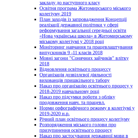
закладу до наступного класу
Освітня програма Житомирського міського
колегіуму 2019
План заходів із запровадження Концепції
реалізації державної політики у сфері
реформування загальної середньої освіти
«Нова українська школа» в Житомирському
міському колегіумі у 2018 році
Моніторинг навчання та працевлаштування
випускників 9 -11 класів 2018
Мовні загони "Сонячних зайчиків" влітку
2018
Відновлення освітнього процессу
Організація дозвіллєвої діяльності
вихованців пришкільного табору
Наказ про організацію освітнього процесу у
2018-2019 навчальному році
Наказ про підсумки роботи з обліку
продовження навч. та працевл.
Норми орфографічного режиму в колегіумі у
2019-2020 н.р.
Річний план освітнього процесу колегіуму
Розпорядження міського голови про
призупинення освітнього процесу
Наказ про застосування державної мови в