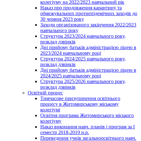
колегіуму на 2022/2023 навчальний рік
Наказ про продовження карантину та
обмежувальних протиепідемічних заходів до
30 червня 2023 року
Заходи організованого закінчення 2022/2023
навчального року
Структура 2023/2024 навчального року,
розклад дзвінків
Дні прийому батьків адміністрацією ліцею в
2023/2024 навчальному році
Структура 2024/2025 навчального року,
розклад дзвінків
Дні прийому батьків адміністрацією ліцею в
2024/2025 навчальному році
Структура 2025/2026 навчального року,
розклад дзвінків
Освітній процес
Тимчасове призупинення освітнього
процесу в Житомирському міському
колегіумі
Освітня програма Житомирського міського
колегіуму
Наказ виконання навч. планів і програм за І
семестр 2018-2019 н.р.
Переведення учнів загальноосвітнього навч.