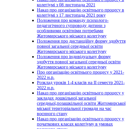
колегіумі з 08 листопада 2021
Наказ про організацію освітнього процесу в
колегіумі з 17 листопада 2021 року
Положення про команду психолого-
педагогічного супроводу дитини з
особливими освітніми потребами
Житомирського міського колегіуму
Положення про дистанційну форму здобуття
повної загальної середньої освіти
Житомирського міського колегіуму
Положення про індивідуальну форму
здобуття повної загальної середньої освіти
Житомирського міського колегіуму
Про організацію освітнього процесу у 2021-
2022 н.р.
Розклад уроків 1-4 класів на ІІ семестр 2021-
2022 н.р.
Наказ про організацію освітнього процесу у
закладах дошкільної,загальної
середньої,позашкільної освіти Житомирської
міської територіальної громади на час
воєнного стану
Наказ про організацію освітнього процесу у
початкових класах колегіуму в умовах