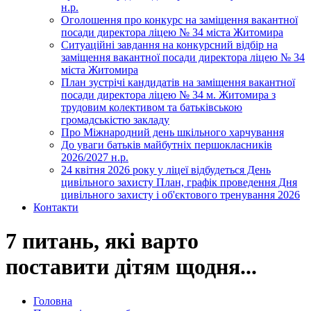
н.р.
Оголошення про конкурс на заміщення вакантної
посади директора ліцею № 34 міста Житомира
Ситуаційні завдання на конкурсний відбір на
заміщення вакантної посади директора ліцею № 34
міста Житомира
План зустрічі кандидатів на заміщення вакантної
посади директора ліцею № 34 м. Житомира з
трудовим колективом та батьківською
громадськістю закладу
Про Міжнародний день шкільного харчування
До уваги батьків майбутніх першокласників
2026/2027 н.р.
24 квітня 2026 року у ліцеї відбудеться День
цивільного захисту План, графік проведення Дня
цивільного захисту і об'єктового тренування 2026
Контакти
7 питань, які варто
поставити дітям щодня...
Головна