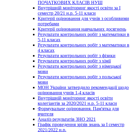
ПОЧАТКОВИХ КЛАСІВ НУШ
Внутрішній моніторинг якості освіти за І
семестр 20/21 н.р. 5-11 класи
Критерії оцінювання для учнів з особливими
потребами
Критерії оцінювання навчальних досягнень
Результати контрольних робіт з математики в
5-11 класах
Результати контрольних робіт з математики в
4 класах
Результати контрольних робіт з фізики
Результати контрольних робіт з хімії
Результати контрольних робіт з німецької
мови
Результати контрольних робіт з польської
мови
МОН України затвердило рекомендації щодо
оцінювання учнів 1-4 класів
Внутрішній моніторинг якості освіти
колегіантів за 2020/2021 н.р. 5-11 класи
Формувальне оцінювання. Пам'ятка для
вчителя
Аналіз результатів ЗНО 2021
Графік проведення зрізів знань за І семестр
2021/2022 н.р.