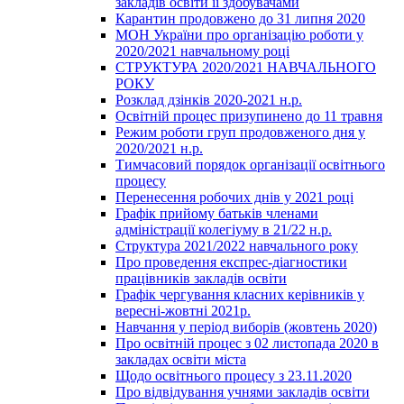
закладів освіти її здобувачами
Карантин продовжено до 31 липня 2020
МОН України про організацію роботи у
2020/2021 навчальному році
СТРУКТУРА 2020/2021 НАВЧАЛЬНОГО
РОКУ
Розклад дзінків 2020-2021 н.р.
Освітній процес призупинено до 11 травня
Режим роботи груп продовженого дня у
2020/2021 н.р.
Тимчасовий порядок організації освітнього
процесу
Перенесення робочих днів у 2021 році
Графік прийому батьків членами
адміністрації колегіуму в 21/22 н.р.
Структура 2021/2022 навчального року
Про проведення експрес-діагностики
працівників закладів освіти
Графік чергування класних керівників у
вересні-жовтні 2021р.
Навчання у період виборів (жовтень 2020)
Про освітній процес з 02 листопада 2020 в
закладах освіти міста
Щодо освітнього процесу з 23.11.2020
Про відвідування учнями закладів освіти