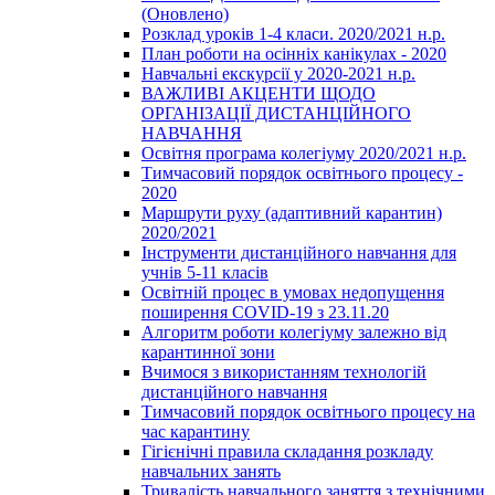
(Оновлено)
Розклад уроків 1-4 класи. 2020/2021 н.р.
План роботи на осінніх канікулах - 2020
Навчальні екскурсії у 2020-2021 н.р.
ВАЖЛИВІ АКЦЕНТИ ЩОДО
ОРГАНІЗАЦІЇ ДИСТАНЦІЙНОГО
НАВЧАННЯ
Освітня програма колегіуму 2020/2021 н.р.
Тимчасовий порядок освітнього процесу -
2020
Маршрути руху (адаптивний карантин)
2020/2021
Інструменти дистанційного навчання для
учнів 5-11 класів
Освітній процес в умовах недопущення
поширення COVID-19 з 23.11.20
Алгоритм роботи колегіуму залежно від
карантинної зони
Вчимося з використанням технологій
дистанційного навчання
Тимчасовий порядок освітнього процесу на
час карантину
Гігієнічні правила складання розкладу
навчальних занять
Тривалість навчального заняття з технічними