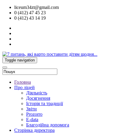
liceum34zt@gmail.com
0 (412) 47 45 23
0 (412) 43 14 19
Toggle navigation
Головна
Про ліцей
Діяльність
Досягнення
Історія та традиції
Звіти
Prozorro
E-data
Благодійна допомога
Сторінка директора