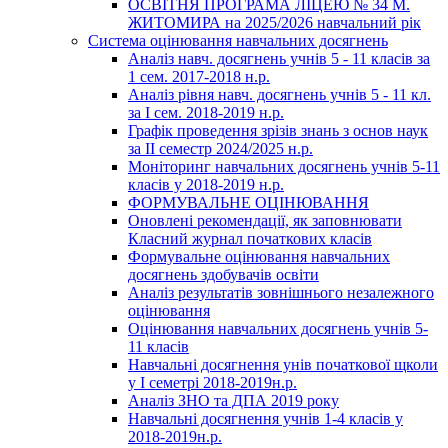
ОСВІТНЯ ПРОГРАМА ЛІЦЕЮ № 34 М.
ЖИТОМИРА на 2025/2026 навчальний рік
Система оцінювання навчальних досягнень
Аналіз навч. досягнень учнів 5 - 11 класів за
1 сем. 2017-2018 н.р.
Аналіз рівня навч. досягнень учнів 5 - 11 кл.
за І сем. 2018-2019 н.р.
Графік проведення зрізів знань з основ наук
за ІІ семестр 2024/2025 н.р.
Моніторинг навчальних досягнень учнів 5-11
класів у 2018-2019 н.р.
ФОРМУВАЛЬНЕ ОЦІНЮВАННЯ
Оновлені рекомендації, як заповнювати
Класний журнал початкових класів
Формувальне оцінювання навчальних
досягнень здобувачів освіти
Аналіз результатів зовнішнього незалежного
оцінювання
Оцінювання навчальних досягнень учнів 5-
11 класів
Навчальні досягнення унів початкової щколи
у І семетрі 2018-2019н.р.
Аналіз ЗНО та ДПА 2019 року
Навчальні досягнення учнів 1-4 класів у
2018-2019н.р.