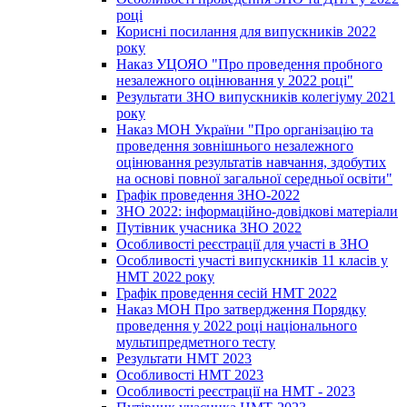
році
Корисні посилання для випускників 2022
року
Наказ УЦОЯО "Про проведення пробного
незалежного оцінювання у 2022 році"
Результати ЗНО випускників колегіуму 2021
року
Наказ МОН України "Про організацію та
проведення зовнішнього незалежного
оцінювання результатів навчання, здобутих
на основі повної загальної середньої освіти"
Графік проведення ЗНО-2022
ЗНО 2022: інформаційно-довідкові матеріали
Путівник учасника ЗНО 2022
Особливості реєстрації для участі в ЗНО
Особливості участі випускників 11 класів у
НМТ 2022 року
Графік проведення сесій НМТ 2022
Наказ МОН Про затвердження Порядку
проведення у 2022 році національного
мультипредметного тесту
Результати НМТ 2023
Особливості НМТ 2023
Особливості реєстрації на НМТ - 2023