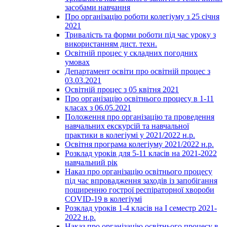
засобами навчання
Про організацію роботи колегіуму з 25 січня
2021
Тривалість та форми роботи під час уроку з
використанням дист. техн.
Освітній процес у складних погодних
умовах
Департамент освіти про освітній процес з
03.03.2021
Освітній процес з 05 квітня 2021
Про організацію освітнього процесу в 1-11
класах з 06.05.2021
Положення про організацію та проведення
навчальних екскурсій та навчальної
практики в колегіумі у 2021/2022 н.р.
Освітня програма колегіуму 2021/2022 н.р.
Розклад уроків для 5-11 класів на 2021-2022
навчальний рік
Наказ про організацію освітнього процесу
під час впровадження заходів із запобігання
поширенню гострої респіраторної хвороби
COVID-19 в колегіумі
Розклад уроків 1-4 класів на І семестр 2021-
2022 н.р.
Наказ про організацію освітнього процесу в