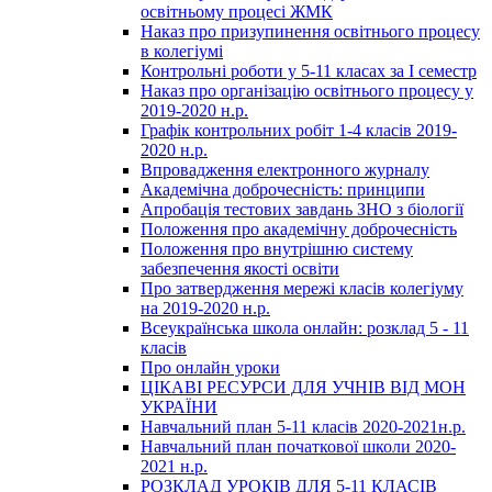
освітньому процесі ЖМК
Наказ про призупинення освітнього процесу
в колегіумі
Контрольні роботи у 5-11 класах за І семестр
Наказ про організацію освітнього процесу у
2019-2020 н.р.
Графік контрольних робіт 1-4 класів 2019-
2020 н.р.
Впровадження електронного журналу
Академічна доброчесність: принципи
Апробація тестових завдань ЗНО з біології
Положення про академічну доброчесність
Положення про внутрішню систему
забезпечення якості освіти
Про затвердження мережі класів колегіуму
на 2019-2020 н.р.
Всеукраїнська школа онлайн: розклад 5 - 11
класів
Про онлайн уроки
ЦІКАВІ РЕСУРСИ ДЛЯ УЧНІВ ВІД МОН
УКРАЇНИ
Навчальний план 5-11 класів 2020-2021н.р.
Навчальний план початкової школи 2020-
2021 н.р.
РОЗКЛАД УРОКІВ ДЛЯ 5-11 КЛАСІВ