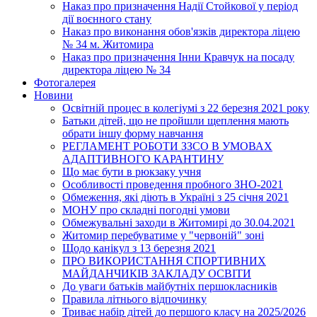
Наказ про призначення Надії Стойкової у період
дії воєнного стану
Наказ про виконання обов'язків директора ліцею
№ 34 м. Житомира
Наказ про призначення Інни Кравчук на посаду
директора ліцею № 34
Фотогалерея
Новини
Освітній процес в колегіумі з 22 березня 2021 року
Батьки дітей, що не пройшли щеплення мають
обрати іншу форму навчання
РЕГЛАМЕНТ РОБОТИ ЗЗСО В УМОВАХ
АДАПТИВНОГО КАРАНТИНУ
Що має бути в рюкзаку учня
Особливості проведення пробного ЗНО-2021
Обмеження, які діють в Україні з 25 січня 2021
МОНУ про складні погодні умови
Обмежувальні заходи в Житомирі до 30.04.2021
Житомир перебуватиме у "червоній" зоні
Щодо канікул з 13 березня 2021
ПРО ВИКОРИСТАННЯ СПОРТИВНИХ
МАЙДАНЧИКІВ ЗАКЛАДУ ОСВІТИ
До уваги батьків майбутніх першокласників
Правила літнього відпочинку
Триває набір дітей до першого класу на 2025/2026