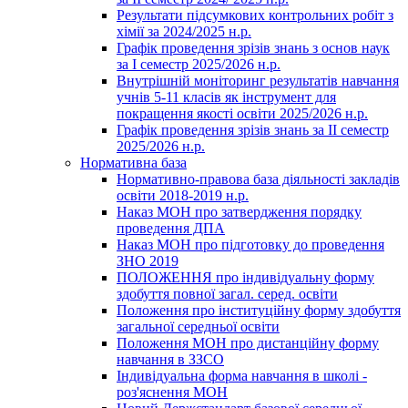
Результати підсумкових контрольних робіт з
хімії за 2024/2025 н.р.
Графік проведення зрізів знань з основ наук
за І семестр 2025/2026 н.р.
Внутрішній моніторинг результатів навчання
учнів 5-11 класів як інструмент для
покращення якості освіти 2025/2026 н.р.
Графік проведення зрізів знань за ІІ семестр
2025/2026 н.р.
Нормативна база
Нормативно-правова база діяльності закладів
освіти 2018-2019 н.р.
Наказ МОН про затвердження порядку
проведення ДПА
Наказ МОН про підготовку до проведення
ЗНО 2019
ПОЛОЖЕННЯ про індивідуальну форму
здобуття повної загал. серед. освіти
Положення про інституційну форму здобуття
загальної середньої освіти
Положення МОН про дистанційну форму
навчання в ЗЗСО
Індивідуальна форма навчання в школі -
роз'яснення МОН