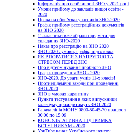
Інформація про особливості ЗНО у 2021 році
Умови прийому до закладів вищої освіти -
2020
Права на обов’язки учасників ЗНО-2020
Графік прийому реєстраційних документів
на ЗНО 2020
11-класники вже обрали предмети для
складання ЗНО-2020
Наказ про реєстрацію на ЗНО 2020
ЗНО 2020 : умови, графік, підготовка
ЯК ВПОРАТИСЯ З НАПРУГОЮ ТА
СТРЕСОМ ПЕРЕД ЗНО
Про відтермінування пробного ЗНО
Графік проведення ЗНО - 2020
ЗНО-2020. До уваги учнів 11-х класів!
Протиепідемічні заходи при проведенні
ЗНО-2020
ЗНО в умовах карантину
Пункти тестування в яких випускники
колегіуму проходитимуть ЗНО-2020
Гаряча лінія МОНУ 0800-50-45-70 працює з
30.06 по 15.09
КОНСУЛЬТАТИВНА ПІДТРИМКА
ВСТУПНИКАМ - 2020
YouTube канал Українського центру