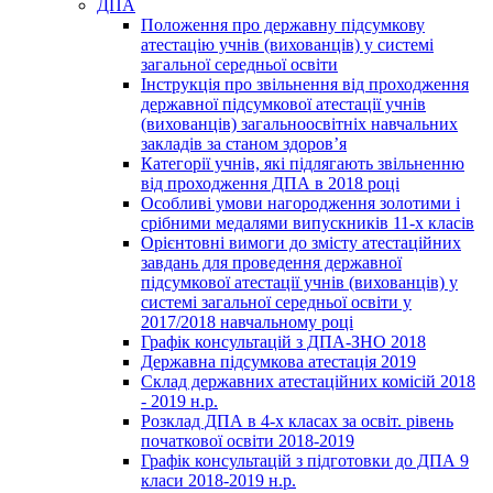
ДПА
Положення про державну підсумкову
атестацію учнів (вихованців) у системі
загальної середньої освіти
Інструкція про звільнення від проходження
державної підсумкової атестації учнів
(вихованців) загальноосвітніх навчальних
закладів за станом здоров’я
Категорії учнів, які підлягають звільненню
від проходження ДПА в 2018 році
Особливі умови нагородження золотими і
срібними медалями випускників 11-х класів
Орієнтовні вимоги до змісту атестаційних
завдань для проведення державної
підсумкової атестації учнів (вихованців) у
системі загальної середньої освіти у
2017/2018 навчальному році
Графік консультацій з ДПА-ЗНО 2018
Державна підсумкова атестація 2019
Склад державних атестаційних комісій 2018
- 2019 н.р.
Розклад ДПА в 4-х класах за освіт. рівень
початкової освіти 2018-2019
Графік консультацій з підготовки до ДПА 9
класи 2018-2019 н.р.