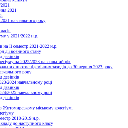
/2021
чня 2021
рі
2021 навчального року
ласів
му у 2021/2022 н.р.
 на ІІ семестр 2021-2022 н.р.
од дії воєнного стану
д дзвінків
легіуму на 2022/2023 навчальний рік
льних протиепідемічних заходів до 30 червня 2023 року
навчального року
д дзвінків
2023/2024 навчальному році
д дзвінків
2024/2025 навчальному році
д дзвінків
в Житомирському міському колегіумі
легіуму
местр 2018-2019 н.р.
акладу до наступного класу