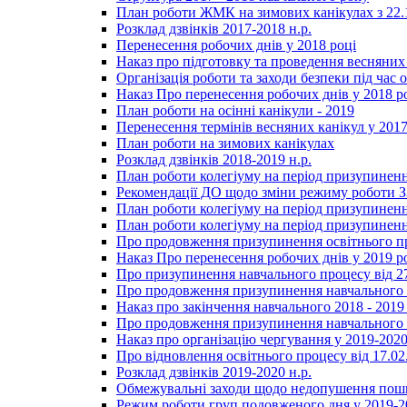
План роботи ЖМК на зимових канікулах з 22.1
Розклад дзвінків 2017-2018 н.р.
Перенесення робочих днів у 2018 році
Наказ про підготовку та проведення весняних
Організація роботи та заходи безпеки під час о
Наказ Про перенесення робочих днів у 2018 р
План роботи на осінні канікули - 2019
Перенесення термінів весняних канікул у 2017
План роботи на зимових канікулах
Розклад дзвінків 2018-2019 н.р.
План роботи колегіуму на період призупиненн
Рекомендації ДО щодо зміни режиму роботи 
План роботи колегіуму на період призупиненн
План роботи колегіуму на період призупиненн
Про продовження призупинення освітнього пр
Наказ Про перенесення робочих днів у 2019 р
Про призупинення навчального процесу від 2
Про продовження призупинення навчального п
Наказ про закінчення навчального 2018 - 2019 
Про продовження призупинення навчального п
Наказ про організацію чергування у 2019-2020
Про відновлення освітнього процесу від 17.02
Розклад дзвінків 2019-2020 н.р.
Обмежувальні заходи щодо недопушення пошир
Режим роботи груп подовженого дня у 2019-20