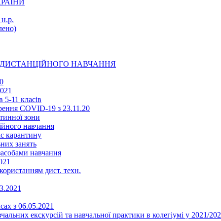
КРАЇНИ
н.р.
ено)
Ї ДИСТАНЦІЙНОГО НАВЧАННЯ
0
2021
 5-11 класів
ення COVID-19 з 23.11.20
тинної зони
ійного навчання
ас карантину
ьних занять
 засобами навчання
021
икористанням дист. техн.
03.2021
сах з 06.05.2021
альних екскурсій та навчальної практики в колегіумі у 2021/202