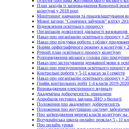
Освітня програма Житомирського міського ко
План заходів із запровадження Концепції реал
колегіумі у 2018 році
Моніторинг навчання та працевлаштування вип
Мовні загони "Сонячних зайчиків" влітку 201
Відновлення освітнього процессу
Організація дозвіллєвої діяльності вихованці
Наказ про організацію освітнього процесу у 2
Наказ про підсумки роботи з обліку продовжен
Норми орфографічного режиму в колегіумі у 2
Річний план освітнього процесу колегіуму
Розпорядження міського голови про призупин
Наказ про застосування державної мови в ос
Наказ про призупинення освітнього процесу в
Контрольні роботи у 5-11 класах за І семестр
Наказ про організацію освітнього процесу у 20
Графік контрольних робіт 1-4 класів 2019-2020
Впровадження електронного журналу
Академічна доброчесність: принципи
Апробація тестових завдань ЗНО з біології
Положення про академічну доброчесність
Положення про внутрішню систему забезпечен
Про затвердження мережі класів колегіуму на 
Всеукраїнська школа онлайн: розклад 5 - 11 кл
Про онлайн уроки