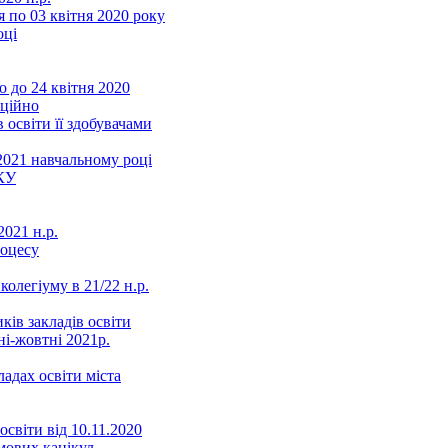
 по 03 квітня 2020 року
оці
 до 24 квітня 2020
нційно
 освіти її здобувачами
2021 навчальному році
КУ
021 н.р.
роцесу
колегіуму в 21/22 н.р.
ків закладів освіти
ні-жовтні 2021р.
ладах освіти міста
освіти від 10.11.2020
мових канікул