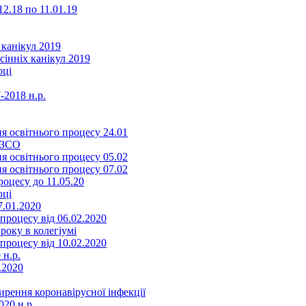
2.18 по 11.01.19
 канікул 2019
сінніх канікул 2019
оці
-2018 н.р.
я освітнього процесу 24.01
ЗЗСО
я освітнього процесу 05.02
я освітнього процесу 07.02
оцесу до 11.05.20
оці
7.01.2020
роцесу від 06.02.2020
року в колегіумі
роцесу від 10.02.2020
 н.р.
.2020
ення коронавірусної інфекції
20 н.р.