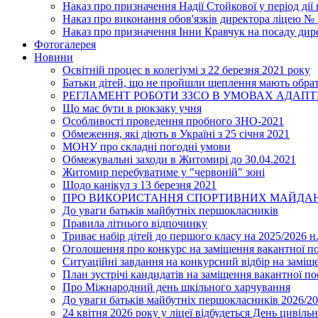
Наказ про призначення Надії Стойкової у період дії
Наказ про виконання обов'язків директора ліцею №
Наказ про призначення Інни Кравчук на посаду дир
Фотогалерея
Новини
Освітній процес в колегіумі з 22 березня 2021 року
Батьки дітей, що не пройшли щеплення мають обра
РЕГЛАМЕНТ РОБОТИ ЗЗСО В УМОВАХ АДАП
Що має бути в рюкзаку учня
Особливості проведення пробного ЗНО-2021
Обмеження, які діють в Україні з 25 січня 2021
МОНУ про складні погодні умови
Обмежувальні заходи в Житомирі до 30.04.2021
Житомир перебуватиме у "червоній" зоні
Щодо канікул з 13 березня 2021
ПРО ВИКОРИСТАННЯ СПОРТИВНИХ МАЙДАН
До уваги батьків майбутніх першокласників
Правила літнього відпочинку
Триває набір дітей до першого класу на 2025/2026 н.
Оголошення про конкурс на заміщення вакантної п
Ситуаційні завдання на конкурсний відбір на замі
План зустрічі кандидатів на заміщення вакантної п
Про Міжнародний день шкільного харчування
До уваги батьків майбутніх першокласників 2026/20
24 квітня 2026 року у ліцеї відбудеться День цивіл