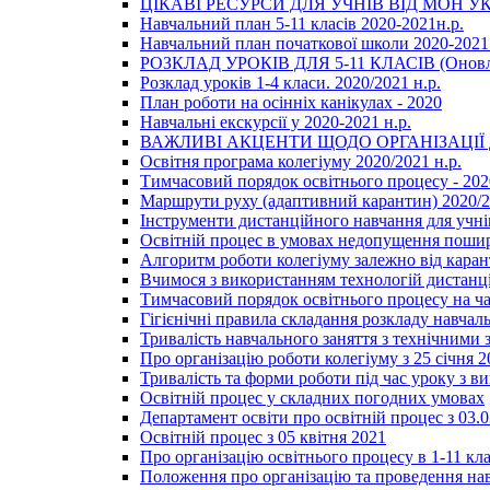
ЦІКАВІ РЕСУРСИ ДЛЯ УЧНІВ ВІД МОН У
Навчальний план 5-11 класів 2020-2021н.р.
Навчальний план початкової школи 2020-2021 
РОЗКЛАД УРОКІВ ДЛЯ 5-11 КЛАСІВ (Оновл
Розклад уроків 1-4 класи. 2020/2021 н.р.
План роботи на осінніх канікулах - 2020
Навчальні екскурсії у 2020-2021 н.р.
ВАЖЛИВІ АКЦЕНТИ ЩОДО ОРГАНІЗАЦІ
Освітня програма колегіуму 2020/2021 н.р.
Тимчасовий порядок освітнього процесу - 202
Маршрути руху (адаптивний карантин) 2020/
Інструменти дистанційного навчання для учнів
Освітній процес в умовах недопущення пошир
Алгоритм роботи колегіуму залежно від каран
Вчимося з використанням технологій дистанц
Тимчасовий порядок освітнього процесу на ч
Гігієнічні правила складання розкладу навчал
Тривалість навчального заняття з технічними
Про організацію роботи колегіуму з 25 січня 2
Тривалість та форми роботи під час уроку з в
Освітній процес у складних погодних умовах
Департамент освіти про освітній процес з 03.
Освітній процес з 05 квітня 2021
Про організацію освітнього процесу в 1-11 кла
Положення про організацію та проведення навч