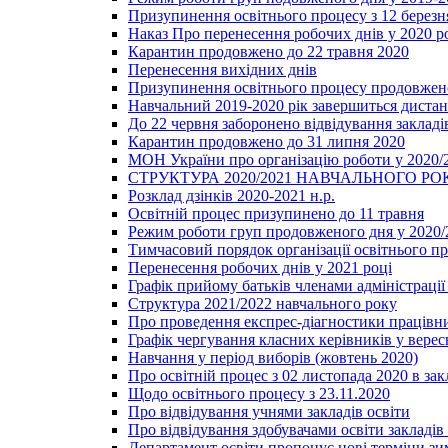
Призупинення освітнього процесу з 12 березня
Наказ Про перенесення робочих днів у 2020 р
Карантин продовжено до 22 травня 2020
Перенесення вихідних днів
Призупинення освітнього процесу продовжено
Навчальний 2019-2020 рік завершиться диста
До 22 червня заборонено відвідування закладів
Карантин продовжено до 31 липня 2020
МОН України про організацію роботи у 2020/
СТРУКТУРА 2020/2021 НАВЧАЛЬНОГО РО
Розклад дзінків 2020-2021 н.р.
Освітній процес призупинено до 11 травня
Режим роботи груп продовженого дня у 2020/2
Тимчасовий порядок організації освітнього п
Перенесення робочих днів у 2021 році
Графік прийому батьків членами адміністрації 
Структура 2021/2022 навчального року
Про проведення експрес-діагностики працівни
Графік чергування класних керівників у верес
Навчання у період виборів (жовтень 2020)
Про освітній процес з 02 листопада 2020 в зак
Щодо освітнього процесу з 23.11.2020
Про відвідування учнями закладів освіти
Про відвідування здобувачами освіти закладів 
Департамент освіти пропонує нові терміни зи