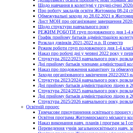
Щодо навчання в колегіумі у грудні-січні 2020
Про роботу закладів освіти Житомира 08-24 сі
Обмежувальні заходи до 28.02.2021 в Житоми
Лист МОН про організоване завершення 2020-
Щодо структури навчального року
РЕЖИМ РОБОТИ груп подовженого дня 1-4 к
Графік прийому батьків адміністрацією колегіу
Розклад дзвінків 2021-2022 н.р. ІІ семестр
Режим роботи груп подовженого дня 1-4 класів
Наказ про робочі дні у червні 2022 року у пері
Структура 2022/2023 навчального року, розкла
Дні прийому батьків членами адміністрації ко
Наказ про продовження карантину та обмежува
Заходи організованого закінчення 2022/2023 
Структура 2023/2024 навчального року, розкла
Дні прийому батьків адміністрацією ліцею в 
Структура 2024/2025 навчального року, розкла
Дні прийому батьків адміністрацією ліцею в 
Структура 2025/2026 навчального року, розкла
Освітній процес
Тимчасове призупинення освітнього процесу 
Освітня програма Житомирського міського ко
Наказ виконання навч. планів і програм за І се
Переведення учнів загальноосвітнього навч. з