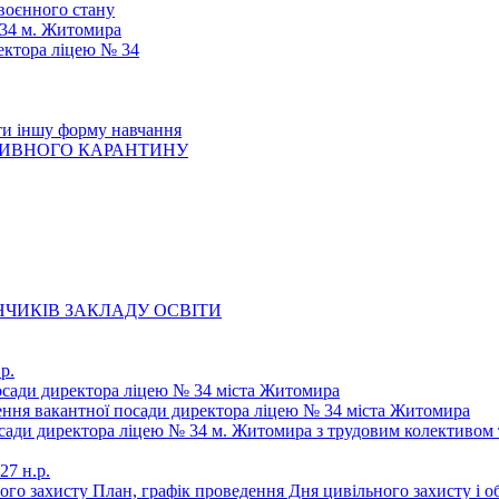
 воєнного стану
 34 м. Житомира
ектора ліцею № 34
ти іншу форму навчання
ТИВНОГО КАРАНТИНУ
ЧИКІВ ЗАКЛАДУ ОСВІТИ
р.
осади директора ліцею № 34 міста Житомира
щення вакантної посади директора ліцею № 34 міста Житомира
осади директора ліцею № 34 м. Житомира з трудовим колективом 
27 н.р.
ьного захисту План, графік проведення Дня цивільного захисту і 