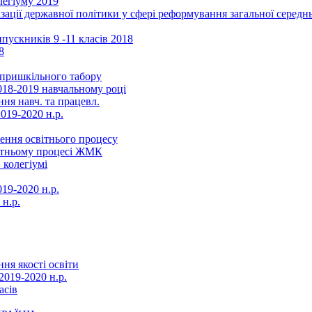
легіуму 2019
ізації державної політики у сфері реформування загальної серед
ускників 9 -11 класів 2018
8
в пришкільного табору
018-2019 навчальному році
ня навч. та працевл.
019-2020 н.р.
ення освітнього процесу
вітньому процесі ЖМК
 колегіумі
19-2020 н.р.
 н.р.
ня якості освіти
2019-2020 н.р.
асів