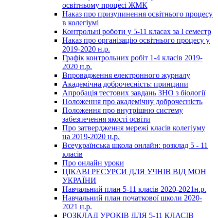
освітньому процесі ЖМК
Наказ про призупинення освітнього процесу
в колегіумі
Контрольні роботи у 5-11 класах за І семестр
Наказ про організацію освітнього процесу у
2019-2020 н.р.
Графік контрольних робіт 1-4 класів 2019-
2020 н.р.
Впровадження електронного журналу
Академічна доброчесність: принципи
Апробація тестових завдань ЗНО з біології
Положення про академічну доброчесність
Положення про внутрішню систему
забезпечення якості освіти
Про затвердження мережі класів колегіуму
на 2019-2020 н.р.
Всеукраїнська школа онлайн: розклад 5 - 11
класів
Про онлайн уроки
ЦІКАВІ РЕСУРСИ ДЛЯ УЧНІВ ВІД МОН
УКРАЇНИ
Навчальний план 5-11 класів 2020-2021н.р.
Навчальний план початкової школи 2020-
2021 н.р.
РОЗКЛАД УРОКІВ ДЛЯ 5-11 КЛАСІВ