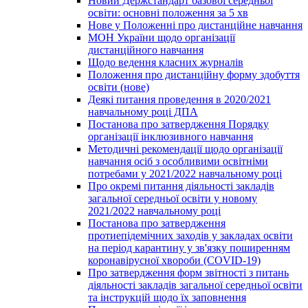
Новий Держстандарт базової середньої
освіти: основні положення за 5 хв
Нове у Положенні про дистанційне навчання
МОН України щодо організації
дистанційного навчання
Щодо ведення класних журналів
Положення про дистанційну форму здобуття
освіти (нове)
Деякі питання проведення в 2020/2021
навчальному році ДПА
Постанова про затвердження Порядку
організації інклюзивного навчання
Методичні рекомендації щодо організації
навчання осіб з особливими освітніми
потребами у 2021/2022 навчальному році
Про окремі питання діяльності закладів
загальної середньої освіти у новому
2021/2022 навчальному році
Постанова про затвердження
протиепідемічних заходів у закладах освіти
на період карантину у зв'язку поширенням
коронавірусної хвороби (COVID-19)
Про затвердження форм звітності з питань
діяльності закладів загальної середньої освіти
та інструкцій щодо їх заповнення