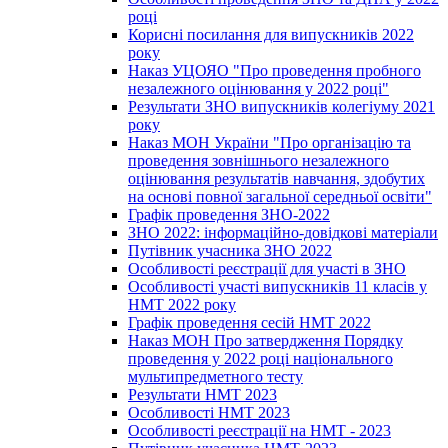
році
Корисні посилання для випускників 2022
року
Наказ УЦОЯО "Про проведення пробного
незалежного оцінювання у 2022 році"
Результати ЗНО випускників колегіуму 2021
року
Наказ МОН України "Про організацію та
проведення зовнішнього незалежного
оцінювання результатів навчання, здобутих
на основі повної загальної середньої освіти"
Графік проведення ЗНО-2022
ЗНО 2022: інформаційно-довідкові матеріали
Путівник учасника ЗНО 2022
Особливості реєстрації для участі в ЗНО
Особливості участі випускників 11 класів у
НМТ 2022 року
Графік проведення сесій НМТ 2022
Наказ МОН Про затвердження Порядку
проведення у 2022 році національного
мультипредметного тесту
Результати НМТ 2023
Особливості НМТ 2023
Особливості реєстрації на НМТ - 2023