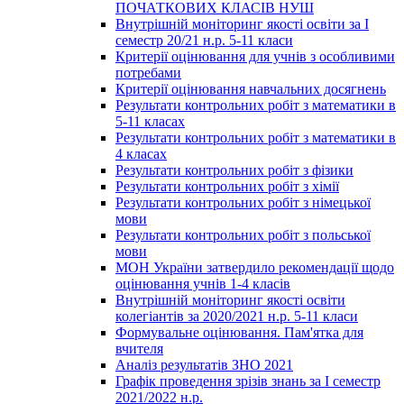
ПОЧАТКОВИХ КЛАСІВ НУШ
Внутрішній моніторинг якості освіти за І
семестр 20/21 н.р. 5-11 класи
Критерії оцінювання для учнів з особливими
потребами
Критерії оцінювання навчальних досягнень
Результати контрольних робіт з математики в
5-11 класах
Результати контрольних робіт з математики в
4 класах
Результати контрольних робіт з фізики
Результати контрольних робіт з хімії
Результати контрольних робіт з німецької
мови
Результати контрольних робіт з польської
мови
МОН України затвердило рекомендації щодо
оцінювання учнів 1-4 класів
Внутрішній моніторинг якості освіти
колегіантів за 2020/2021 н.р. 5-11 класи
Формувальне оцінювання. Пам'ятка для
вчителя
Аналіз результатів ЗНО 2021
Графік проведення зрізів знань за І семестр
2021/2022 н.р.