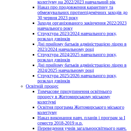
колегіуму на 2022/2023 навчальний рік
Наказ про продовження карантину та
обмежувальних протиепідемічних заходів до
30 червня 2023 року
Заходи організованого закінчення 2022/2023
навчального року
Структура 2023/2024 навчального року,
розклад дзвінків
Дні прийому батьків адміністрацією ліцею в
2023/2024 навчальному році
Структура 2024/2025 навчального року,
розклад дзвінків
Дні прийому батьків адміністрацією ліцею в
2024/2025 навчальному році
Структура 2025/2026 навчального року,
розклад дзвінків
Освітній процес
Тимчасове призупинення освітнього
процесу в Житомирському міському
колегіумі
Освітня програма Житомирського міського
колегіуму
Наказ виконання навч. планів і програм за І
семестр 2018-2019 н.р.
Переведення учнів загальноосвітнього навч.