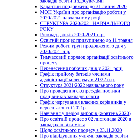
закладів освіти її здобувачами
Карантин продовжено до 31 липня 2020
МОН України про організацію роботи у
2020/2021 навчальному році
СТРУКТУРА 2020/2021 НАВЧАЛЬНОГО
РОКУ
Розклад дзінків 2020-2021 н.р.
Освітній процес призупинено до 11 травня
Режим роботи груп продовженого дня у
2020/2021 н.р.
Тимчасовий порядок організації освітнього
процесу
Перенесення робочих днів у 2021 році
Графік прийому батьків членами
адміністрації колегіуму в 21/22 н.р.
Структура 2021/2022 навчального року
Про проведення експрес-діагностики
працівників закладів освіти
Графік чергування класних керівників у
вересні-жовтні 2021р.
Навчання у період виборів (жовтень 2020)
Про освітній процес з 02 листопада 2020 в
закладах освіти міста
Щодо освітнього процесу з 23.11.2020
Про відвідування учнями закладів освіти