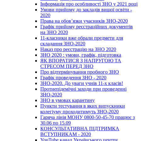
Інформація про особливості ЗНО у 2021 році
Умови прийому до закладів вищої освіти -
2020
Права на обов’язки учасників ЗНО-2020
Графік прийому реєстраційних документів
на ЗНО 2020
11-класники вже обрали предмети для
складання ЗНО-2020
Наказ про реєстрацію на ЗНО 2020
ЗНО 2020 : умови, графік, підготовка
ЯК ВПОРАТИСЯ З НАПРУГОЮ ТА
СТРЕСОМ ПЕРЕД ЗНО
Про відтермінування пробного ЗНО
Графік проведення ЗНО - 2020
ЗНО-2020. До уваги учнів 11-х класів!
Протиепідемічні заходи при проведенні
ЗНО-2020
ЗНО в умовах карантину
Пункти тестування в яких випускники
колегіуму проходитимуть ЗНО-2020
Гаряча лінія МОНУ 0800-50-45-70 працює з
30.06 по 15.09
КОНСУЛЬТАТИВНА ПІДТРИМКА
ВСТУПНИКАМ - 2020
YouTube канал Українського центру