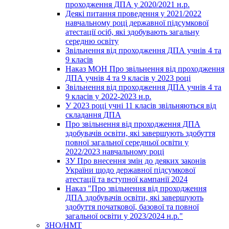
проходження ДПА у 2020/2021 н.р.
Деякі питання проведення у 2021/2022
навчальному році державної підсумкової
атестації осіб, які здобувають загальну
середню освіту
Звільнення від проходження ДПА учнів 4 та
9 класів
Наказ МОН Про звільнення від проходження
ДПА учнів 4 та 9 класів у 2023 році
Звільнення від проходження ДПА учнів 4 та
9 класів у 2022-2023 н.р.
У 2023 році учні 11 класів звільняються від
складання ДПА
Про звільнення від проходження ДПА
здобувачів освіти, які завершують здобуття
повної загальної середньої освіти у
2022/2023 навчальному році
ЗУ Про внесення змін до деяких законів
України щодо державної підсумкової
атестації та вступної кампанії 2024
Наказ "Про звільнення від проходження
ДПА здобувачів освіти, які завершують
здобуття початкової, базової та повної
загальної освіти у 2023/2024 н.р."
ЗНО/НМТ