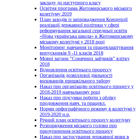
закладу до наступного класу
Освітня програма Житомирського міського
колегіуму 2019
План заходів із запровадження Концепції
реалізації державної політики у сфері
реформування загальної середньої освіти
«Нова українська школа» в Житомирському
міському колегіумі у 2018 році
Моніторинг навчання та працевлаштування
випускників 9 -11 класів 2018
Мовні загони "Сонячних зайчиків" влітку
2018
Відновлення освітнього процессу
Організація дозвіллєвої діяльності
вихованців пришкільного табору
Наказ про організацію освітнього процесу у
2018-2019 навчальному році
Наказ про підсумки роботи з обліку
продовження навч. та працевл.
Норми орфографічного режиму в колегіумі у
2019-2020 н.р.
Річний план освітнього процесу колегіуму
Розпорядження міського голови про
призупинення освітнього процесу
Наказ про застосування державної мови в