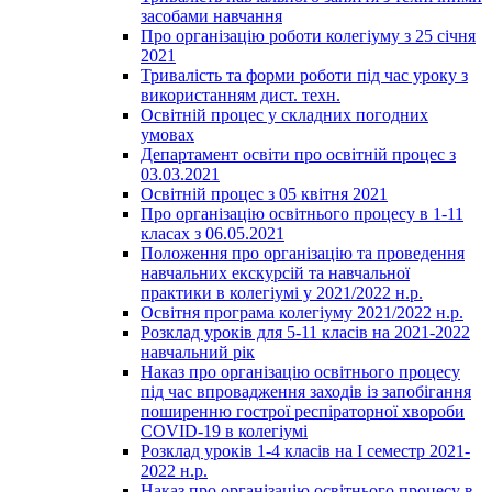
засобами навчання
Про організацію роботи колегіуму з 25 січня
2021
Тривалість та форми роботи під час уроку з
використанням дист. техн.
Освітній процес у складних погодних
умовах
Департамент освіти про освітній процес з
03.03.2021
Освітній процес з 05 квітня 2021
Про організацію освітнього процесу в 1-11
класах з 06.05.2021
Положення про організацію та проведення
навчальних екскурсій та навчальної
практики в колегіумі у 2021/2022 н.р.
Освітня програма колегіуму 2021/2022 н.р.
Розклад уроків для 5-11 класів на 2021-2022
навчальний рік
Наказ про організацію освітнього процесу
під час впровадження заходів із запобігання
поширенню гострої респіраторної хвороби
COVID-19 в колегіумі
Розклад уроків 1-4 класів на І семестр 2021-
2022 н.р.
Наказ про організацію освітнього процесу в