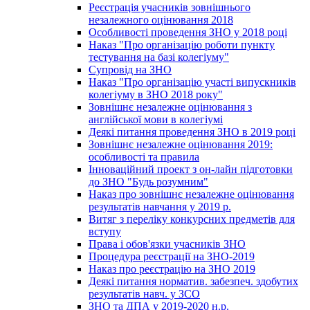
Реєстрація учасників зовнішнього
незалежного оцінювання 2018
Особливості проведення ЗНО у 2018 році
Наказ "Про організацію роботи пункту
тестування на базі колегіуму"
Супровід на ЗНО
Наказ "Про організацію участі випускників
колегіуму в ЗНО 2018 року"
Зовнішнє незалежне оцінювання з
англійської мови в колегіумі
Деякі питання проведення ЗНО в 2019 році
Зовнішнє незалежне оцінювання 2019:
особливості та правила
Інноваційний проект з он-лайн підготовки
до ЗНО "Будь розумним"
Наказ про зовнішнє незалежне оцінювання
результатів навчання у 2019 р.
Витяг з переліку конкурсних предметів для
вступу
Права і обов'язки учасників ЗНО
Процедура реєстрації на ЗНО-2019
Наказ про реєстрацію на ЗНО 2019
Деякі питання норматив. забезпеч. здобутих
результатів навч. у ЗСО
ЗНО та ДПА у 2019-2020 н.р.