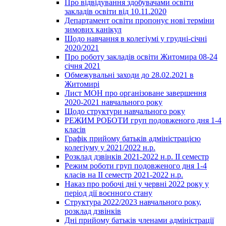
Про відвідування здобувачами освіти
закладів освіти від 10.11.2020
Департамент освіти пропонує нові терміни
зимових канікул
Щодо навчання в колегіумі у грудні-січні
2020/2021
Про роботу закладів освіти Житомира 08-24
січня 2021
Обмежувальні заходи до 28.02.2021 в
Житомирі
Лист МОН про організоване завершення
2020-2021 навчального року
Щодо структури навчального року
РЕЖИМ РОБОТИ груп подовженого дня 1-4
класів
Графік прийому батьків адміністрацією
колегіуму у 2021/2022 н.р.
Розклад дзвінків 2021-2022 н.р. ІІ семестр
Режим роботи груп подовженого дня 1-4
класів на ІІ семестр 2021-2022 н.р.
Наказ про робочі дні у червні 2022 року у
період дії воєнного стану
Структура 2022/2023 навчального року,
розклад дзвінків
Дні прийому батьків членами адміністрації