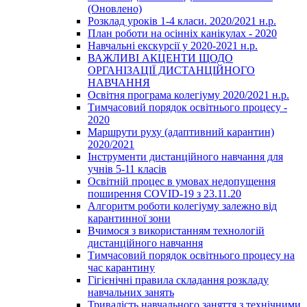
(Оновлено)
Розклад уроків 1-4 класи. 2020/2021 н.р.
План роботи на осінніх канікулах - 2020
Навчальні екскурсії у 2020-2021 н.р.
ВАЖЛИВІ АКЦЕНТИ ЩОДО
ОРГАНІЗАЦІЇ ДИСТАНЦІЙНОГО
НАВЧАННЯ
Освітня програма колегіуму 2020/2021 н.р.
Тимчасовий порядок освітнього процесу -
2020
Маршрути руху (адаптивний карантин)
2020/2021
Інструменти дистанційного навчання для
учнів 5-11 класів
Освітній процес в умовах недопущення
поширення COVID-19 з 23.11.20
Алгоритм роботи колегіуму залежно від
карантинної зони
Вчимося з використанням технологій
дистанційного навчання
Тимчасовий порядок освітнього процесу на
час карантину
Гігієнічні правила складання розкладу
навчальних занять
Тривалість навчального заняття з технічними