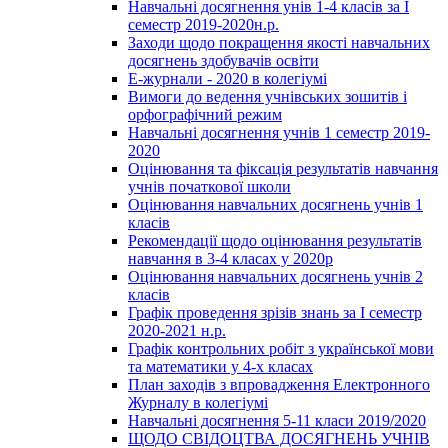
Навчальні досягнення унів 1-4 класів за І
семестр 2019-2020н.р.
Заходи щодо покращення якості навчальних
досягнень здобувачів освіти
Е-журнали - 2020 в колегіумі
Вимоги до ведення учнівських зошитів і
орфографічний режим
Навчальні досягнення учнів 1 семестр 2019-
2020
Оцінювання та фіксація результатів навчання
учнів початкової школи
Оцінювання навчальних досягнень учнів 1
класів
Рекомендації щодо оцінювання результатів
навчання в 3-4 класах у 2020р
Оцінювання навчальних досягнень учнів 2
класів
Графік проведення зрізів знань за І семестр
2020-2021 н.р.
Графік контрольних робіт з української мови
та математики у 4-х класах
План заходів з впровадження Електронного
Журналу в колегіумі
Навчальні досягнення 5-11 класи 2019/2020
ЩОДО СВІДОЦТВА ДОСЯГНЕНЬ УЧНІВ