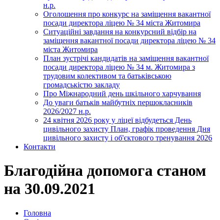
н.р.
Оголошення про конкурс на заміщення вакантної
посади директора ліцею № 34 міста Житомира
Ситуаційні завдання на конкурсний відбір на
заміщення вакантної посади директора ліцею № 34
міста Житомира
План зустрічі кандидатів на заміщення вакантної
посади директора ліцею № 34 м. Житомира з
трудовим колективом та батьківською
громадськістю закладу
Про Міжнародний день шкільного харчування
До уваги батьків майбутніх першокласників
2026/2027 н.р.
24 квітня 2026 року у ліцеї відбудеться День
цивільного захисту План, графік проведення Дня
цивільного захисту і об'єктового тренування 2026
Контакти
Благодійна допомога станом
на 30.09.2021
Головна