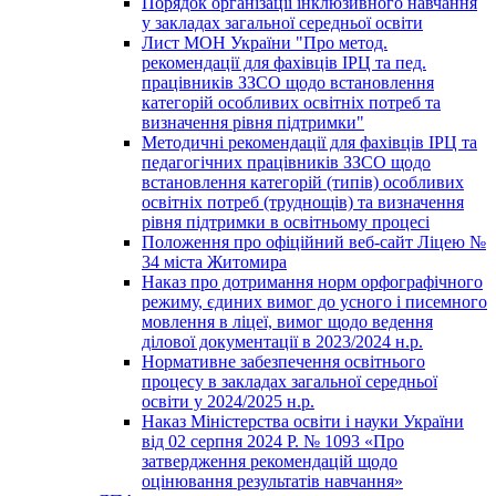
Порядок організації інклюзивного навчання
у закладах загальної середньої освіти
Лист МОН України "Про метод.
рекомендації для фахівців ІРЦ та пед.
працівників ЗЗСО щодо встановлення
категорій особливих освітніх потреб та
визначення рівня підтримки"
Методичні рекомендації для фахівців ІРЦ та
педагогічних працівників ЗЗСО щодо
встановлення категорій (типів) особливих
освітніх потреб (труднощів) та визначення
рівня підтримки в освітньому процесі
Положення про офіційний веб-сайт Ліцею №
34 міста Житомира
Наказ про дотримання норм орфографічного
режиму, єдиних вимог до усного і писемного
мовлення в ліцеї, вимог щодо ведення
ділової документації в 2023/2024 н.р.
Нормативне забезпечення освітнього
процесу в закладах загальної середньої
освіти у 2024/2025 н.р.
Наказ Міністерства освіти і науки України
від 02 серпня 2024 Р. № 1093 «Про
затвердження рекомендацій щодо
оцінювання результатів навчання»