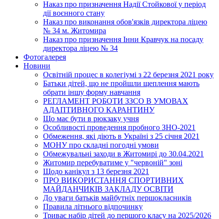
Наказ про призначення Надії Стойкової у період
дії воєнного стану
Наказ про виконання обов'язків директора ліцею
№ 34 м. Житомира
Наказ про призначення Інни Кравчук на посаду
директора ліцею № 34
Фотогалерея
Новини
Освітній процес в колегіумі з 22 березня 2021 року
Батьки дітей, що не пройшли щеплення мають
обрати іншу форму навчання
РЕГЛАМЕНТ РОБОТИ ЗЗСО В УМОВАХ
АДАПТИВНОГО КАРАНТИНУ
Що має бути в рюкзаку учня
Особливості проведення пробного ЗНО-2021
Обмеження, які діють в Україні з 25 січня 2021
МОНУ про складні погодні умови
Обмежувальні заходи в Житомирі до 30.04.2021
Житомир перебуватиме у "червоній" зоні
Щодо канікул з 13 березня 2021
ПРО ВИКОРИСТАННЯ СПОРТИВНИХ
МАЙДАНЧИКІВ ЗАКЛАДУ ОСВІТИ
До уваги батьків майбутніх першокласників
Правила літнього відпочинку
Триває набір дітей до першого класу на 2025/2026