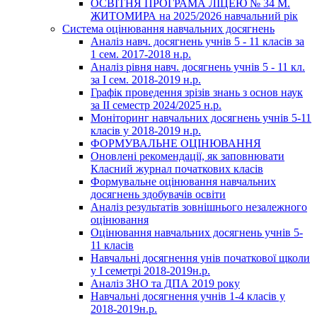
ОСВІТНЯ ПРОГРАМА ЛІЦЕЮ № 34 М.
ЖИТОМИРА на 2025/2026 навчальний рік
Система оцінювання навчальних досягнень
Аналіз навч. досягнень учнів 5 - 11 класів за
1 сем. 2017-2018 н.р.
Аналіз рівня навч. досягнень учнів 5 - 11 кл.
за І сем. 2018-2019 н.р.
Графік проведення зрізів знань з основ наук
за ІІ семестр 2024/2025 н.р.
Моніторинг навчальних досягнень учнів 5-11
класів у 2018-2019 н.р.
ФОРМУВАЛЬНЕ ОЦІНЮВАННЯ
Оновлені рекомендації, як заповнювати
Класний журнал початкових класів
Формувальне оцінювання навчальних
досягнень здобувачів освіти
Аналіз результатів зовнішнього незалежного
оцінювання
Оцінювання навчальних досягнень учнів 5-
11 класів
Навчальні досягнення унів початкової щколи
у І семетрі 2018-2019н.р.
Аналіз ЗНО та ДПА 2019 року
Навчальні досягнення учнів 1-4 класів у
2018-2019н.р.