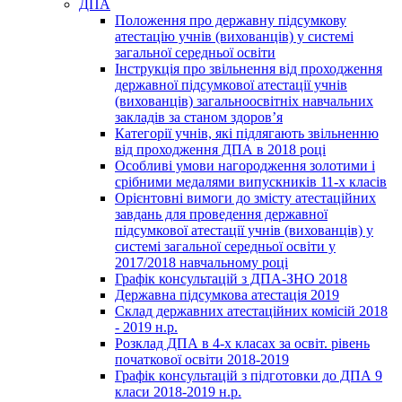
ДПА
Положення про державну підсумкову
атестацію учнів (вихованців) у системі
загальної середньої освіти
Інструкція про звільнення від проходження
державної підсумкової атестації учнів
(вихованців) загальноосвітніх навчальних
закладів за станом здоров’я
Категорії учнів, які підлягають звільненню
від проходження ДПА в 2018 році
Особливі умови нагородження золотими і
срібними медалями випускників 11-х класів
Орієнтовні вимоги до змісту атестаційних
завдань для проведення державної
підсумкової атестації учнів (вихованців) у
системі загальної середньої освіти у
2017/2018 навчальному році
Графік консультацій з ДПА-ЗНО 2018
Державна підсумкова атестація 2019
Склад державних атестаційних комісій 2018
- 2019 н.р.
Розклад ДПА в 4-х класах за освіт. рівень
початкової освіти 2018-2019
Графік консультацій з підготовки до ДПА 9
класи 2018-2019 н.р.