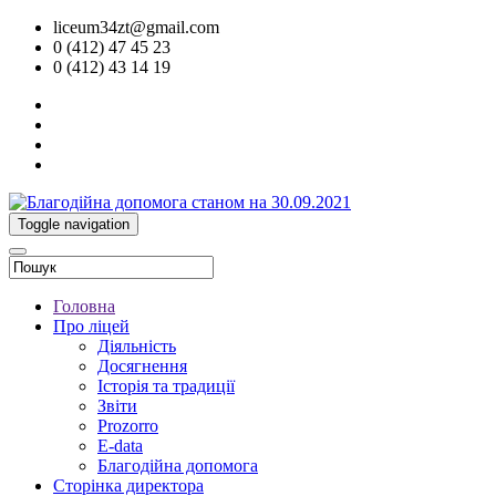
liceum34zt@gmail.com
0 (412) 47 45 23
0 (412) 43 14 19
Toggle navigation
Головна
Про ліцей
Діяльність
Досягнення
Історія та традиції
Звіти
Prozorro
E-data
Благодійна допомога
Сторінка директора