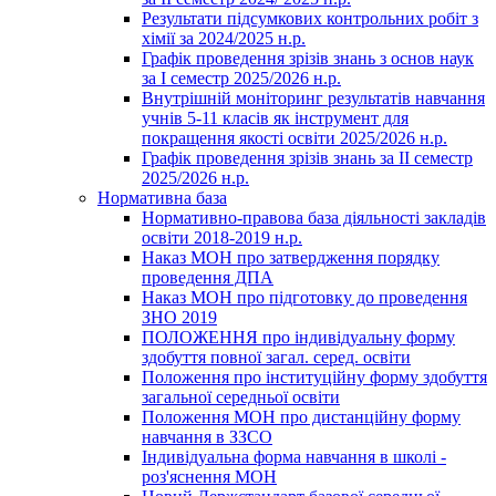
Результати підсумкових контрольних робіт з
хімії за 2024/2025 н.р.
Графік проведення зрізів знань з основ наук
за І семестр 2025/2026 н.р.
Внутрішній моніторинг результатів навчання
учнів 5-11 класів як інструмент для
покращення якості освіти 2025/2026 н.р.
Графік проведення зрізів знань за ІІ семестр
2025/2026 н.р.
Нормативна база
Нормативно-правова база діяльності закладів
освіти 2018-2019 н.р.
Наказ МОН про затвердження порядку
проведення ДПА
Наказ МОН про підготовку до проведення
ЗНО 2019
ПОЛОЖЕННЯ про індивідуальну форму
здобуття повної загал. серед. освіти
Положення про інституційну форму здобуття
загальної середньої освіти
Положення МОН про дистанційну форму
навчання в ЗЗСО
Індивідуальна форма навчання в школі -
роз'яснення МОН