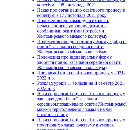
колегіумі з 08 листопада 2021
Наказ про організацію освітнього процесу в
колегіумі з 17 листопада 2021 року
Положення про команду психолого-
педагогічного супроводу дитини з
особливими освітніми потребами
Житомирського міського колегіуму
Положення про дистанційну форму здобуття
повної загальної середньої освіти
Житомирського міського колегіуму
Положення про індивідуальну форму
здобуття повної загальної середньої освіти
Житомирського міського колегіуму
Про організацію освітнього процесу у 2021-
2022 н.р.
Розклад уроків 1-4 класів на ІІ семестр 2021-
2022 н.р.
Наказ про організацію освітнього процесу у
закладах дошкільної,загальної
середньої,позашкільної освіти Житомирської
міської територіальної громади на час
воєнного стану
Наказ про організацію освітнього процесу у
початкових класах колегіуму в умовах