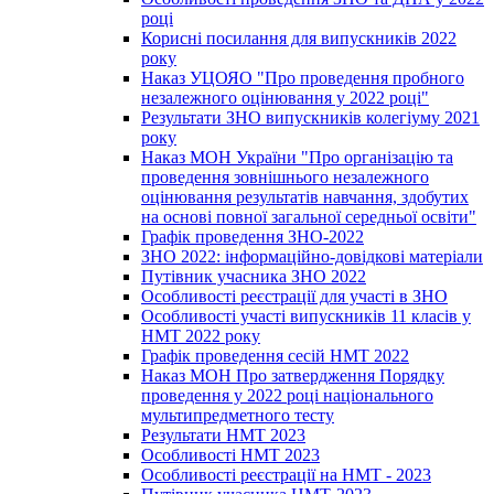
році
Корисні посилання для випускників 2022
року
Наказ УЦОЯО "Про проведення пробного
незалежного оцінювання у 2022 році"
Результати ЗНО випускників колегіуму 2021
року
Наказ МОН України "Про організацію та
проведення зовнішнього незалежного
оцінювання результатів навчання, здобутих
на основі повної загальної середньої освіти"
Графік проведення ЗНО-2022
ЗНО 2022: інформаційно-довідкові матеріали
Путівник учасника ЗНО 2022
Особливості реєстрації для участі в ЗНО
Особливості участі випускників 11 класів у
НМТ 2022 року
Графік проведення сесій НМТ 2022
Наказ МОН Про затвердження Порядку
проведення у 2022 році національного
мультипредметного тесту
Результати НМТ 2023
Особливості НМТ 2023
Особливості реєстрації на НМТ - 2023