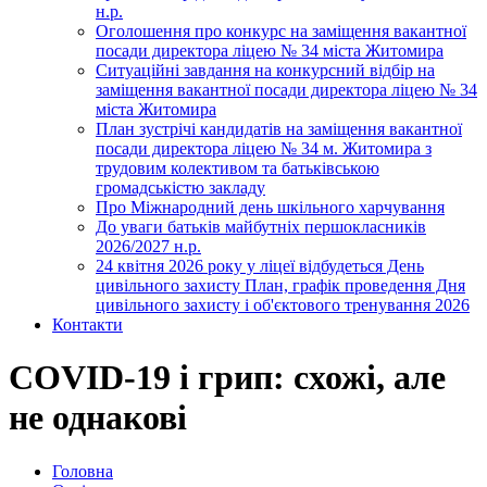
н.р.
Оголошення про конкурс на заміщення вакантної
посади директора ліцею № 34 міста Житомира
Ситуаційні завдання на конкурсний відбір на
заміщення вакантної посади директора ліцею № 34
міста Житомира
План зустрічі кандидатів на заміщення вакантної
посади директора ліцею № 34 м. Житомира з
трудовим колективом та батьківською
громадськістю закладу
Про Міжнародний день шкільного харчування
До уваги батьків майбутніх першокласників
2026/2027 н.р.
24 квітня 2026 року у ліцеї відбудеться День
цивільного захисту План, графік проведення Дня
цивільного захисту і об'єктового тренування 2026
Контакти
COVID-19 і грип: схожі, але
не однакові
Головна