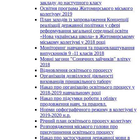
закладу до наступного класу
Освітня програма Житомирського міського
колегіуму 2019
План заходів із запровадження Концепції
реалізації державної політики у сфері
реформування загальної середньої освіти
«Нова українська школа» в Житомирському
міському колегіумі у 2018 році
Моніторинг навчання та працевлаштування
випускників 9 -11 класів 2018
Мовні загони "Сонячних зайчиків" влітку
2018
Відновлення освітнього процессу
Організація дозвіллєвої діяльності
вихованців пришкільного табору
Наказ про організацію освітнього процесу у
2018-2019 навчальному році
Наказ про підсумки роботи з обліку
продовження навч. та працевл.
Норми орфографічного режиму в колегіумі у
2019-2020 н.р.
Річний план освітнього процесу колегіуму
Розпорядження міського голови про
призупинення освітнього процесу
Наказ про застосування державної мови в