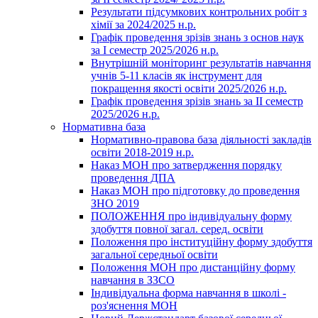
Результати підсумкових контрольних робіт з
хімії за 2024/2025 н.р.
Графік проведення зрізів знань з основ наук
за І семестр 2025/2026 н.р.
Внутрішній моніторинг результатів навчання
учнів 5-11 класів як інструмент для
покращення якості освіти 2025/2026 н.р.
Графік проведення зрізів знань за ІІ семестр
2025/2026 н.р.
Нормативна база
Нормативно-правова база діяльності закладів
освіти 2018-2019 н.р.
Наказ МОН про затвердження порядку
проведення ДПА
Наказ МОН про підготовку до проведення
ЗНО 2019
ПОЛОЖЕННЯ про індивідуальну форму
здобуття повної загал. серед. освіти
Положення про інституційну форму здобуття
загальної середньої освіти
Положення МОН про дистанційну форму
навчання в ЗЗСО
Індивідуальна форма навчання в школі -
роз'яснення МОН