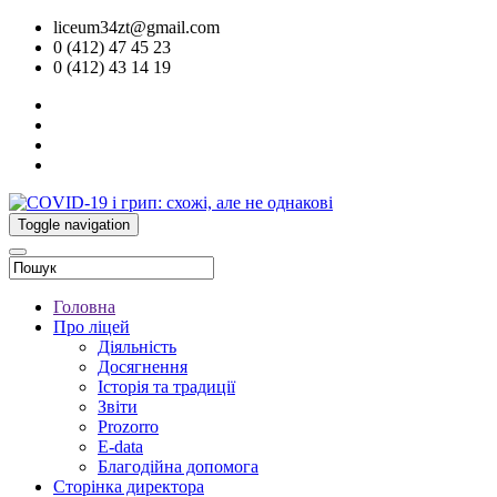
liceum34zt@gmail.com
0 (412) 47 45 23
0 (412) 43 14 19
Toggle navigation
Головна
Про ліцей
Діяльність
Досягнення
Історія та традиції
Звіти
Prozorro
E-data
Благодійна допомога
Сторінка директора