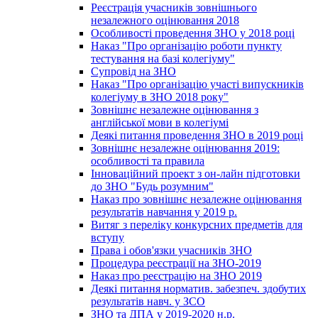
Реєстрація учасників зовнішнього
незалежного оцінювання 2018
Особливості проведення ЗНО у 2018 році
Наказ "Про організацію роботи пункту
тестування на базі колегіуму"
Супровід на ЗНО
Наказ "Про організацію участі випускників
колегіуму в ЗНО 2018 року"
Зовнішнє незалежне оцінювання з
англійської мови в колегіумі
Деякі питання проведення ЗНО в 2019 році
Зовнішнє незалежне оцінювання 2019:
особливості та правила
Інноваційний проект з он-лайн підготовки
до ЗНО "Будь розумним"
Наказ про зовнішнє незалежне оцінювання
результатів навчання у 2019 р.
Витяг з переліку конкурсних предметів для
вступу
Права і обов'язки учасників ЗНО
Процедура реєстрації на ЗНО-2019
Наказ про реєстрацію на ЗНО 2019
Деякі питання норматив. забезпеч. здобутих
результатів навч. у ЗСО
ЗНО та ДПА у 2019-2020 н.р.