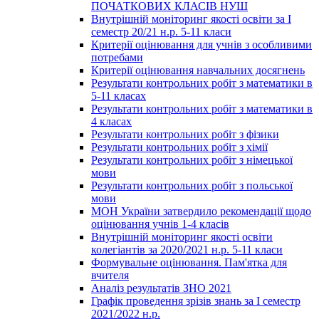
ПОЧАТКОВИХ КЛАСІВ НУШ
Внутрішній моніторинг якості освіти за І
семестр 20/21 н.р. 5-11 класи
Критерії оцінювання для учнів з особливими
потребами
Критерії оцінювання навчальних досягнень
Результати контрольних робіт з математики в
5-11 класах
Результати контрольних робіт з математики в
4 класах
Результати контрольних робіт з фізики
Результати контрольних робіт з хімії
Результати контрольних робіт з німецької
мови
Результати контрольних робіт з польської
мови
МОН України затвердило рекомендації щодо
оцінювання учнів 1-4 класів
Внутрішній моніторинг якості освіти
колегіантів за 2020/2021 н.р. 5-11 класи
Формувальне оцінювання. Пам'ятка для
вчителя
Аналіз результатів ЗНО 2021
Графік проведення зрізів знань за І семестр
2021/2022 н.р.