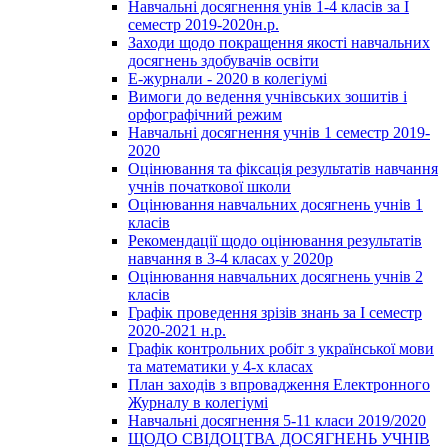
Навчальні досягнення унів 1-4 класів за І
семестр 2019-2020н.р.
Заходи щодо покращення якості навчальних
досягнень здобувачів освіти
Е-журнали - 2020 в колегіумі
Вимоги до ведення учнівських зошитів і
орфографічний режим
Навчальні досягнення учнів 1 семестр 2019-
2020
Оцінювання та фіксація результатів навчання
учнів початкової школи
Оцінювання навчальних досягнень учнів 1
класів
Рекомендації щодо оцінювання результатів
навчання в 3-4 класах у 2020р
Оцінювання навчальних досягнень учнів 2
класів
Графік проведення зрізів знань за І семестр
2020-2021 н.р.
Графік контрольних робіт з української мови
та математики у 4-х класах
План заходів з впровадження Електронного
Журналу в колегіумі
Навчальні досягнення 5-11 класи 2019/2020
ЩОДО СВІДОЦТВА ДОСЯГНЕНЬ УЧНІВ