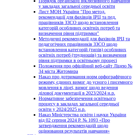
Порядок організації інклюзивного навчання
у закладах загальної середньої освіти
Лист МОН України "Про метод.
рекомендації для фахівців ІРЦ та пед.
працівників ЗЗСО щодо встановлення
категорій особливих освітніх потреб та
визначення рівня підтримки"
Методичні рекомендації для фахівців ІРЦ та
педагогічних працівників ЗЗСО щодо
встановлення категорій (типів) особливих
освітніх потреб (труднощів) та визначення
рівня підтримки в освітньому процесі
Положення про офіційний веб-сайт Ліцею №
34 міста Житомира
Наказ про дотримання норм орфографічного
режиму, єдиних вимог до усного і писемного
мовлення в ліцеї, вимог щодо ведення
ділової документації в 2023/2024 н.р.
Нормативне забезпечення освітнього
процесу в закладах загальної середньої
освіти у 2024/2025 н.р.
Наказ Міністерства освіти і науки України
від 02 серпня 2024 Р. № 1093 «Про
затвердження рекомендацій щодо
оцінювання результатів навчання»