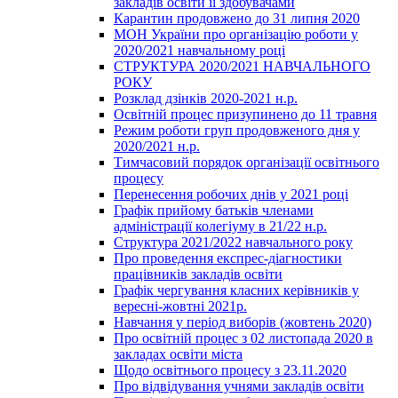
закладів освіти її здобувачами
Карантин продовжено до 31 липня 2020
МОН України про організацію роботи у
2020/2021 навчальному році
СТРУКТУРА 2020/2021 НАВЧАЛЬНОГО
РОКУ
Розклад дзінків 2020-2021 н.р.
Освітній процес призупинено до 11 травня
Режим роботи груп продовженого дня у
2020/2021 н.р.
Тимчасовий порядок організації освітнього
процесу
Перенесення робочих днів у 2021 році
Графік прийому батьків членами
адміністрації колегіуму в 21/22 н.р.
Структура 2021/2022 навчального року
Про проведення експрес-діагностики
працівників закладів освіти
Графік чергування класних керівників у
вересні-жовтні 2021р.
Навчання у період виборів (жовтень 2020)
Про освітній процес з 02 листопада 2020 в
закладах освіти міста
Щодо освітнього процесу з 23.11.2020
Про відвідування учнями закладів освіти