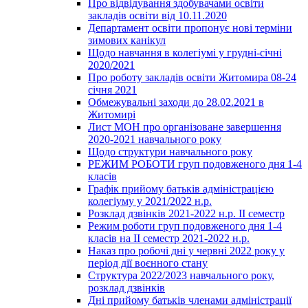
Про відвідування здобувачами освіти
закладів освіти від 10.11.2020
Департамент освіти пропонує нові терміни
зимових канікул
Щодо навчання в колегіумі у грудні-січні
2020/2021
Про роботу закладів освіти Житомира 08-24
січня 2021
Обмежувальні заходи до 28.02.2021 в
Житомирі
Лист МОН про організоване завершення
2020-2021 навчального року
Щодо структури навчального року
РЕЖИМ РОБОТИ груп подовженого дня 1-4
класів
Графік прийому батьків адміністрацією
колегіуму у 2021/2022 н.р.
Розклад дзвінків 2021-2022 н.р. ІІ семестр
Режим роботи груп подовженого дня 1-4
класів на ІІ семестр 2021-2022 н.р.
Наказ про робочі дні у червні 2022 року у
період дії воєнного стану
Структура 2022/2023 навчального року,
розклад дзвінків
Дні прийому батьків членами адміністрації