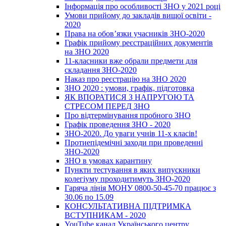
Інформація про особливості ЗНО у 2021 році
Умови прийому до закладів вищої освіти -
2020
Права на обов’язки учасників ЗНО-2020
Графік прийому реєстраційних документів
на ЗНО 2020
11-класники вже обрали предмети для
складання ЗНО-2020
Наказ про реєстрацію на ЗНО 2020
ЗНО 2020 : умови, графік, підготовка
ЯК ВПОРАТИСЯ З НАПРУГОЮ ТА
СТРЕСОМ ПЕРЕД ЗНО
Про відтермінування пробного ЗНО
Графік проведення ЗНО - 2020
ЗНО-2020. До уваги учнів 11-х класів!
Протиепідемічні заходи при проведенні
ЗНО-2020
ЗНО в умовах карантину
Пункти тестування в яких випускники
колегіуму проходитимуть ЗНО-2020
Гаряча лінія МОНУ 0800-50-45-70 працює з
30.06 по 15.09
КОНСУЛЬТАТИВНА ПІДТРИМКА
ВСТУПНИКАМ - 2020
YouTube канал Українського центру