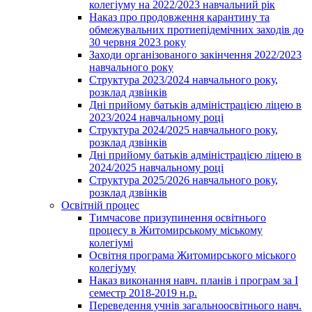
колегіуму на 2022/2023 навчальний рік
Наказ про продовження карантину та
обмежувальних протиепідемічних заходів до
30 червня 2023 року
Заходи організованого закінчення 2022/2023
навчального року
Структура 2023/2024 навчального року,
розклад дзвінків
Дні прийому батьків адміністрацією ліцею в
2023/2024 навчальному році
Структура 2024/2025 навчального року,
розклад дзвінків
Дні прийому батьків адміністрацією ліцею в
2024/2025 навчальному році
Структура 2025/2026 навчального року,
розклад дзвінків
Освітній процес
Тимчасове призупинення освітнього
процесу в Житомирському міському
колегіумі
Освітня програма Житомирського міського
колегіуму
Наказ виконання навч. планів і програм за І
семестр 2018-2019 н.р.
Переведення учнів загальноосвітнього навч.