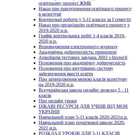
освітньому процесі ЖМК
Наказ про призупинення освітнього процесу
в колегіумі
Контрольні роботи у 5-11 класах за І семестр
Наказ про організацію освітнього процесу у
2019-2020 н.р.
Графік контрольних робіт 1-4 класів 2019-
2020 н.р.
Впровадження електронного журналу
Академічна доброчесність: принципи
Апробація тестових завдань ЗНО з біології
Положення про академічну доброчесність
Положення про внутрішню систему
забезпечення якості освіти
Про затвердження мережі класів колегіуму
на 2019-2020 н.р.
Всеукраїнська школа онлайн: розклад 5 - 11
класів
Про онлайн уроки
ЦІКАВІ РЕСУРСИ ДЛЯ УЧНІВ ВІД МОН
УКРАЇНИ
Навчальний план 5-11 класів 2020-2021н.р.
Навчальний план початкової школи 2020-
2021 н.р.
РОЗКЛАД УРОКІВ ДЛЯ 5-11 КЛАСІВ