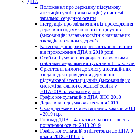
ДПА
Положення про державну підсумкову
атестацію учнів (вихованців) у системі
загальної середньої освіти
Інструкція про звільнення від проходження
державної підсумкової атестації учнів
(вихованців) загальноосвітніх навчальних
закладів за станом здоров’я
Категорії учнів, які підлягають звільненню
від проходження ДПА в 2018 році
Особливі умови нагородження золотими і
срібними медалями випускників 11-х класів
Орієнтовні вимоги до змісту атестаційних
завдань для проведення державної
підсумкової атестації учнів (вихованців) у
системі загальної середньої освіти у
2017/2018 навчальному році
Графік консультацій з ДПА-ЗНО 2018
Державна підсумкова атестація 2019
Склад державних атестаційних комісій 2018
- 2019 н.р.
Розклад ДПА в 4-х класах за освіт. рівень
початкової освіти 2018-2019
Графік консультацій з підготовки до ДПА 9
класи 2018-2019 н.р.