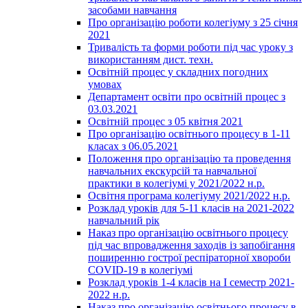
засобами навчання
Про організацію роботи колегіуму з 25 січня
2021
Тривалість та форми роботи під час уроку з
використанням дист. техн.
Освітній процес у складних погодних
умовах
Департамент освіти про освітній процес з
03.03.2021
Освітній процес з 05 квітня 2021
Про організацію освітнього процесу в 1-11
класах з 06.05.2021
Положення про організацію та проведення
навчальних екскурсій та навчальної
практики в колегіумі у 2021/2022 н.р.
Освітня програма колегіуму 2021/2022 н.р.
Розклад уроків для 5-11 класів на 2021-2022
навчальний рік
Наказ про організацію освітнього процесу
під час впровадження заходів із запобігання
поширенню гострої респіраторної хвороби
COVID-19 в колегіумі
Розклад уроків 1-4 класів на І семестр 2021-
2022 н.р.
Наказ про організацію освітнього процесу в