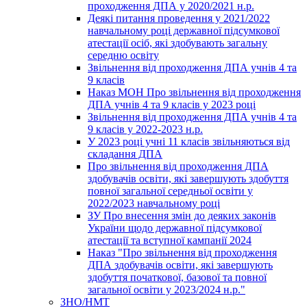
проходження ДПА у 2020/2021 н.р.
Деякі питання проведення у 2021/2022
навчальному році державної підсумкової
атестації осіб, які здобувають загальну
середню освіту
Звільнення від проходження ДПА учнів 4 та
9 класів
Наказ МОН Про звільнення від проходження
ДПА учнів 4 та 9 класів у 2023 році
Звільнення від проходження ДПА учнів 4 та
9 класів у 2022-2023 н.р.
У 2023 році учні 11 класів звільняються від
складання ДПА
Про звільнення від проходження ДПА
здобувачів освіти, які завершують здобуття
повної загальної середньої освіти у
2022/2023 навчальному році
ЗУ Про внесення змін до деяких законів
України щодо державної підсумкової
атестації та вступної кампанії 2024
Наказ "Про звільнення від проходження
ДПА здобувачів освіти, які завершують
здобуття початкової, базової та повної
загальної освіти у 2023/2024 н.р."
ЗНО/НМТ