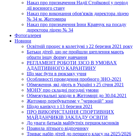
Наказ про призначення Надії Стойкової у період
дії воєнного стану
Наказ про виконання обов'язків директора ліцею
№ 34 м. Житомира
Наказ про призначення Інни Кравчук на посаду
директора ліцею № 34
Фотогалерея
Новини
Освітній процес в колегіумі з 22 березня 2021 року
Батьки дітей, що не пройшли щеплення мають
обрати іншу форму навчання
РЕГЛАМЕНТ РОБОТИ ЗЗСО В УМОВАХ
АДАПТИВНОГО КАРАНТИНУ
Що має бути в рюкзаку учня
Особливості проведення пробного ЗНО-2021
Обмеження, які діють в Україні з 25 січня 2021
МОНУ про складні погодні умови
Обмежувальні заходи в Житомирі до 30.04.2021
Житомир перебуватиме у "червоній" зоні
Щодо канікул з 13 березня 2021
ПРО ВИКОРИСТАННЯ СПОРТИВНИХ
МАЙДАНЧИКІВ ЗАКЛАДУ ОСВІТИ
До уваги батьків майбутніх першокласників
Правила літнього відпочинку
Триває набір дітей до першого класу на 2025/2026