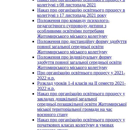
колегіумі з 08 листопада 2021
Наказ про організацію освітнього процесу в
колегіумі з 17 листопада 2021 року
Положення про команду психолого-
педагогічного супроводу дитини з
особливими освітніми потребами
Житомирського міського колегіуму
Положення про дистанційну форму здобуття
повної загальної середньої освіти
Житомирського міського колегіуму
Положення про індивідуальну форму
здобуття повної загальної середньої освіти
Житомирського міського колегіуму
Про організацію освітнього процесу у 2021-
2022 н.р.
Розклад уроків 1-4 класів на ІІ семестр 2021-
2022 н.р.
Наказ про організацію освітнього процесу у
закладах дошкільної,загальної
середньої,позашкільної освіти Житомирської
міської територіальної громади на час
воєнного стану
Наказ про організацію освітнього процесу у
початкових класах колегіуму в умовах