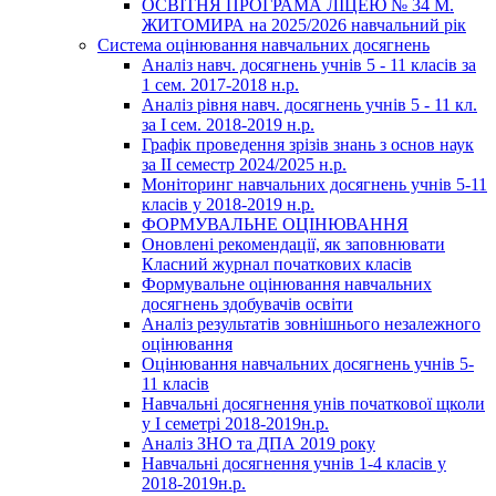
ОСВІТНЯ ПРОГРАМА ЛІЦЕЮ № 34 М.
ЖИТОМИРА на 2025/2026 навчальний рік
Система оцінювання навчальних досягнень
Аналіз навч. досягнень учнів 5 - 11 класів за
1 сем. 2017-2018 н.р.
Аналіз рівня навч. досягнень учнів 5 - 11 кл.
за І сем. 2018-2019 н.р.
Графік проведення зрізів знань з основ наук
за ІІ семестр 2024/2025 н.р.
Моніторинг навчальних досягнень учнів 5-11
класів у 2018-2019 н.р.
ФОРМУВАЛЬНЕ ОЦІНЮВАННЯ
Оновлені рекомендації, як заповнювати
Класний журнал початкових класів
Формувальне оцінювання навчальних
досягнень здобувачів освіти
Аналіз результатів зовнішнього незалежного
оцінювання
Оцінювання навчальних досягнень учнів 5-
11 класів
Навчальні досягнення унів початкової щколи
у І семетрі 2018-2019н.р.
Аналіз ЗНО та ДПА 2019 року
Навчальні досягнення учнів 1-4 класів у
2018-2019н.р.