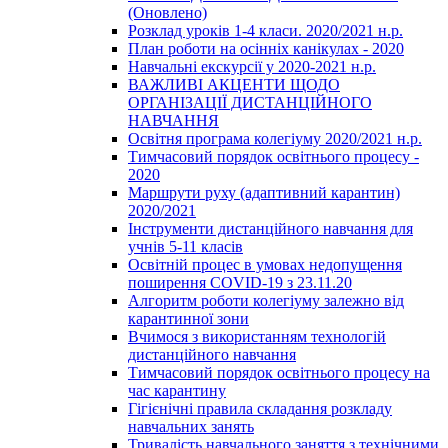
(Оновлено)
Розклад уроків 1-4 класи. 2020/2021 н.р.
План роботи на осінніх канікулах - 2020
Навчальні екскурсії у 2020-2021 н.р.
ВАЖЛИВІ АКЦЕНТИ ЩОДО
ОРГАНІЗАЦІЇ ДИСТАНЦІЙНОГО
НАВЧАННЯ
Освітня програма колегіуму 2020/2021 н.р.
Тимчасовий порядок освітнього процесу -
2020
Маршрути руху (адаптивний карантин)
2020/2021
Інструменти дистанційного навчання для
учнів 5-11 класів
Освітній процес в умовах недопущення
поширення COVID-19 з 23.11.20
Алгоритм роботи колегіуму залежно від
карантинної зони
Вчимося з використанням технологій
дистанційного навчання
Тимчасовий порядок освітнього процесу на
час карантину
Гігієнічні правила складання розкладу
навчальних занять
Тривалість навчального заняття з технічними