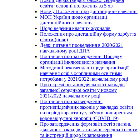
Новий Держстандарт базової середньої
освіти: основні положення за 5 хв
Нове у Положенні про дистанційне навчання
МОН України щодо організації
дистанційного навчання
Щодо ведення класних журналів
Положення про дистанційну форму здобуття
освіти (нове)
Деякі питання проведення в 2020/2021
навчальному році ДПА
Постанова про затвердження Порядку
організації інклюзивного навчання
Методичні рекомендації щодо організації
навчання осіб з особливими освітніми
потребами у 2021/2022 навчальному році
Про окремі питання діяльності закладів
загальної середньої освіти у новому
2021/2022 навчальному році
Постанова про затвердження
протиепідемічних заходів у закладах освіти
на період карантину у зв'язку поширенням
коронавірусної хвороби (COVID-19)
Про затвердження форм звітності з питань
діяльності закладів загальної середньої освіти
та інструкцій щодо їх заповнення