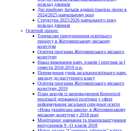
розклад дзвінків
Дні прийому батьків адміністрацією ліцею в
2024/2025 навчальному році
Структура 2025/2026 навчального року,
розклад дзвінків
Освітній процес
Тимчасове призупинення освітнього
процесу в Житомирському міському
колегіумі
Освітня програма Житомирського міського
колегіуму
Наказ виконання навч. планів і програм за І
семестр 2018-2019 н.р.
Переведення учнів загальноосвітнього навч.
закладу до наступного класу
Освітня програма Житомирського міського
колегіуму 2019
План заходів із запровадження Концепції
реалізації державної політики у сфері
реформування загальної середньої освіти
«Нова українська школа» в Житомирському
міському колегіумі у 2018 році
Моніторинг навчання та працевлаштування
випускників 9 -11 класів 2018
Мовні загони "Сонячних зайчиків" влітку