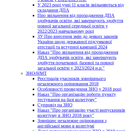
У 2023 році учні 11 класів звільняються від
складання ДПА
Про звільнення від проходження ДПА
здобувачів освіти, які завершують здобуття
повної загальної середньої освіти у
2022/2023 навчальному році
ЗУ Про внесення змін до деяких законів
України щодо державної підсумкової
атестації та вступної кампанії 2024
Наказ "Про звільнення від проходження
ДПА здобувачів освіти, які завершують
здобуття початкової, базової та повної
загальної освіти у 2023/2024 н.р."
ЗНО/НМТ
Реєстрація учасників зовнішнього
незалежного оцінювання 2018
Особливості проведення ЗНО у 2018 році
Наказ "Про організацію роботи пункту
тестування на базі колегіуму"
Супровід на ЗНО
Наказ "Про організацію участі випускників
колегіуму в ЗНО 2018 року"
Зовнішнє незалежне оцінювання з
англійської мови в колегіумі