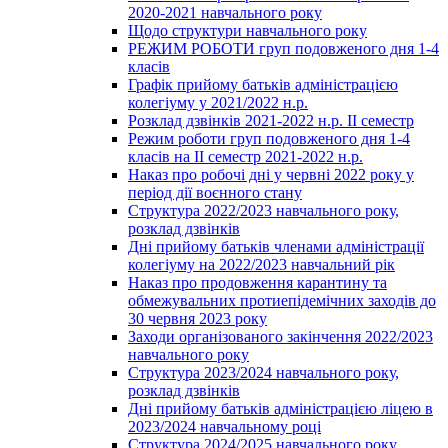
2020-2021 навчального року
Щодо структури навчального року
РЕЖИМ РОБОТИ груп подовженого дня 1-4
класів
Графік прийому батьків адміністрацією
колегіуму у 2021/2022 н.р.
Розклад дзвінків 2021-2022 н.р. ІІ семестр
Режим роботи груп подовженого дня 1-4
класів на ІІ семестр 2021-2022 н.р.
Наказ про робочі дні у червні 2022 року у
період дії воєнного стану
Структура 2022/2023 навчального року,
розклад дзвінків
Дні прийому батьків членами адміністрації
колегіуму на 2022/2023 навчальний рік
Наказ про продовження карантину та
обмежувальних протиепідемічних заходів до
30 червня 2023 року
Заходи організованого закінчення 2022/2023
навчального року
Структура 2023/2024 навчального року,
розклад дзвінків
Дні прийому батьків адміністрацією ліцею в
2023/2024 навчальному році
Структура 2024/2025 навчального року,