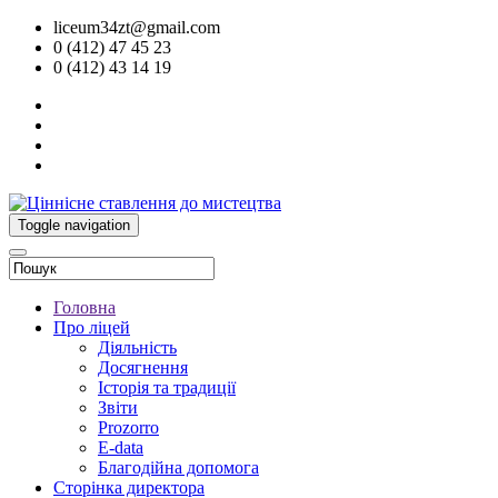
liceum34zt@gmail.com
0 (412) 47 45 23
0 (412) 43 14 19
Toggle navigation
Головна
Про ліцей
Діяльність
Досягнення
Історія та традиції
Звіти
Prozorro
E-data
Благодійна допомога
Сторінка директора