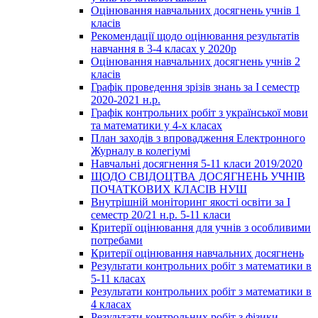
Оцінювання навчальних досягнень учнів 1
класів
Рекомендації щодо оцінювання результатів
навчання в 3-4 класах у 2020р
Оцінювання навчальних досягнень учнів 2
класів
Графік проведення зрізів знань за І семестр
2020-2021 н.р.
Графік контрольних робіт з української мови
та математики у 4-х класах
План заходів з впровадження Електронного
Журналу в колегіумі
Навчальні досягнення 5-11 класи 2019/2020
ЩОДО СВІДОЦТВА ДОСЯГНЕНЬ УЧНІВ
ПОЧАТКОВИХ КЛАСІВ НУШ
Внутрішній моніторинг якості освіти за І
семестр 20/21 н.р. 5-11 класи
Критерії оцінювання для учнів з особливими
потребами
Критерії оцінювання навчальних досягнень
Результати контрольних робіт з математики в
5-11 класах
Результати контрольних робіт з математики в
4 класах
Результати контрольних робіт з фізики