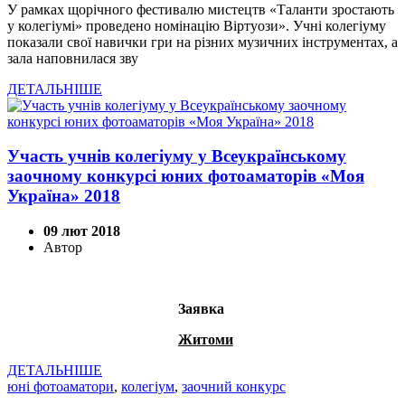
У рамках щорічного фестивалю мистецтв «Таланти зростають
у колегіумі» проведено номінацію Віртуози». Учні колегіуму
показали свої навички гри на різних музичних інструментах, а
зала наповнилася зву
ДЕТАЛЬНІШЕ
Участь учнів колегіуму у Всеукраїнському
заочному конкурсі юних фотоаматорів «Моя
Україна» 2018
09 лют 2018
Автор
Заявка
Житоми
ДЕТАЛЬНІШЕ
юні фотоаматори
,
колегіум
,
заочний конкурс