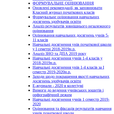
ФОРМУВАЛЬНЕ ОЦІНЮВАННЯ
Оновлені рекомендації, як заповнювати
Класний журнал початкових класів
Формувальне оцінювання навчальних
досягнень здобувачів освіти
Аналіз результатів зовнішнього незалежного
оцінювання
Оцінювання навчальних досягнень учнів 5-
11 класів
Навчальні досягнення унів початкової щколи
у І семетрі 2018-2019н.р.
Аналіз ЗНО та ДПА 2019 року
Навчальні досягнення учнів 1-4 класів у
2018-2019н.р.
Навчальні досягнення унів 1-4 класів за І
семестр 2019-2020н.р.
Заходи щодо покращення якості навчальних
досягнень здобувачів освіти
Е-журнали - 2020 в колегіумі
Вимоги до ведення учнівських зошитів і
орфографічний режим
Навчальні досягнення учнів 1 семестр 2019-
2020
Оцінювання та фіксація результатів навчання
учнів початкової школи