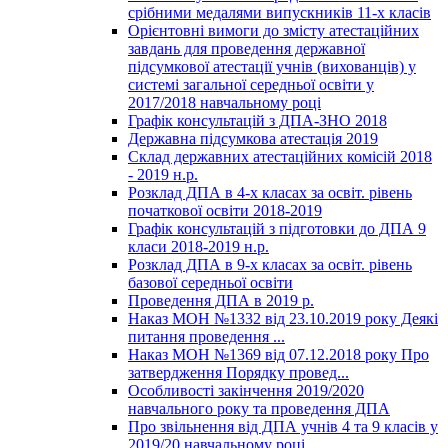
срібними медалями випускників 11-х класів
Орієнтовні вимоги до змісту атестаційних
завдань для проведення державної
підсумкової атестації учнів (вихованців) у
системі загальної середньої освіти у
2017/2018 навчальному році
Графік консультацій з ДПА-ЗНО 2018
Державна підсумкова атестація 2019
Склад державних атестаційних комісій 2018
- 2019 н.р.
Розклад ДПА в 4-х класах за освіт. рівень
початкової освіти 2018-2019
Графік консультацій з підготовки до ДПА 9
класи 2018-2019 н.р.
Розклад ДПА в 9-х класах за освіт. рівень
базової середньої освіти
Проведення ДПА в 2019 р.
Наказ МОН №1332 від 23.10.2019 року Деякі
питання проведення ...
Наказ МОН №1369 від 07.12.2018 року Про
затвердження Порядку провед...
Особливості закінчення 2019/2020
навчального року та проведення ДПА
Про звільнення від ДПА учнів 4 та 9 класів у
2019/20 навчальному році