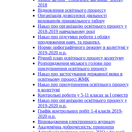
2018
Відновлення освітнього процессу
Організація дозвіллєвої діяльності
вихованців пришкільного табору
Наказ про організацію освітнього процесу у
2018-2019 навчальному році
Наказ про підсумки роботи з обліку
продовження навч. та працевл.
Норми орфографічного режиму в колегіумі у
2019-2020 н.р.
Річний план освітнього процесу колегіуму
Розпорядження міського голови про
призупинення освітнього процесу
Наказ про застосування державної мови в
освітньому процесі ЖМК
Наказ про призупинення освітнього процесу
в колегіумі
Контрольні роботи у 5-11 класах за І семестр
Наказ про організацію освітнього процесу у
2019-2020 н.р.
Графік контрольних робіт 1-4 класів 2019-
2020 н.р.
Впровадження електронного журналу
Академічна доброчесність: принципи