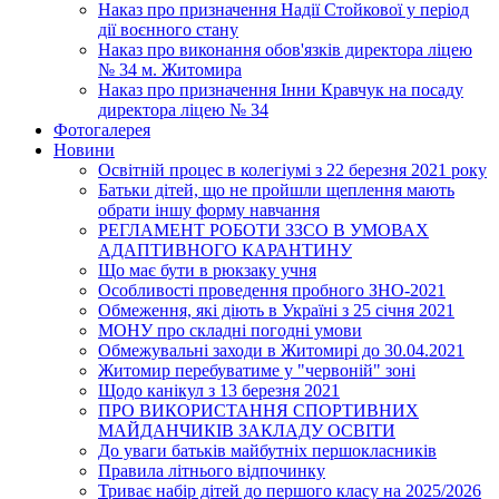
Наказ про призначення Надії Стойкової у період
дії воєнного стану
Наказ про виконання обов'язків директора ліцею
№ 34 м. Житомира
Наказ про призначення Інни Кравчук на посаду
директора ліцею № 34
Фотогалерея
Новини
Освітній процес в колегіумі з 22 березня 2021 року
Батьки дітей, що не пройшли щеплення мають
обрати іншу форму навчання
РЕГЛАМЕНТ РОБОТИ ЗЗСО В УМОВАХ
АДАПТИВНОГО КАРАНТИНУ
Що має бути в рюкзаку учня
Особливості проведення пробного ЗНО-2021
Обмеження, які діють в Україні з 25 січня 2021
МОНУ про складні погодні умови
Обмежувальні заходи в Житомирі до 30.04.2021
Житомир перебуватиме у "червоній" зоні
Щодо канікул з 13 березня 2021
ПРО ВИКОРИСТАННЯ СПОРТИВНИХ
МАЙДАНЧИКІВ ЗАКЛАДУ ОСВІТИ
До уваги батьків майбутніх першокласників
Правила літнього відпочинку
Триває набір дітей до першого класу на 2025/2026