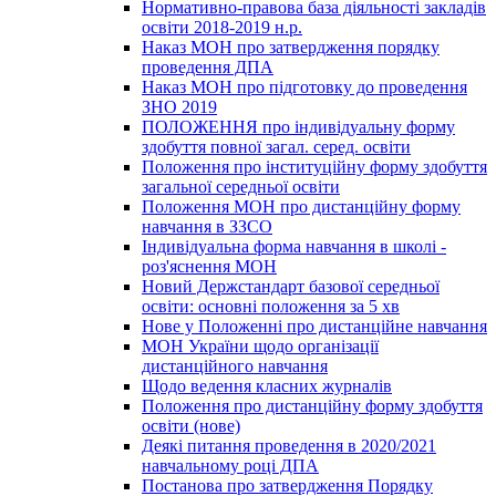
Нормативно-правова база діяльності закладів
освіти 2018-2019 н.р.
Наказ МОН про затвердження порядку
проведення ДПА
Наказ МОН про підготовку до проведення
ЗНО 2019
ПОЛОЖЕННЯ про індивідуальну форму
здобуття повної загал. серед. освіти
Положення про інституційну форму здобуття
загальної середньої освіти
Положення МОН про дистанційну форму
навчання в ЗЗСО
Індивідуальна форма навчання в школі -
роз'яснення МОН
Новий Держстандарт базової середньої
освіти: основні положення за 5 хв
Нове у Положенні про дистанційне навчання
МОН України щодо організації
дистанційного навчання
Щодо ведення класних журналів
Положення про дистанційну форму здобуття
освіти (нове)
Деякі питання проведення в 2020/2021
навчальному році ДПА
Постанова про затвердження Порядку