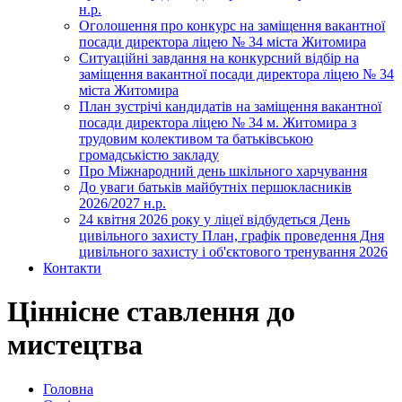
н.р.
Оголошення про конкурс на заміщення вакантної
посади директора ліцею № 34 міста Житомира
Ситуаційні завдання на конкурсний відбір на
заміщення вакантної посади директора ліцею № 34
міста Житомира
План зустрічі кандидатів на заміщення вакантної
посади директора ліцею № 34 м. Житомира з
трудовим колективом та батьківською
громадськістю закладу
Про Міжнародний день шкільного харчування
До уваги батьків майбутніх першокласників
2026/2027 н.р.
24 квітня 2026 року у ліцеї відбудеться День
цивільного захисту План, графік проведення Дня
цивільного захисту і об'єктового тренування 2026
Контакти
Ціннісне ставлення до
мистецтва
Головна