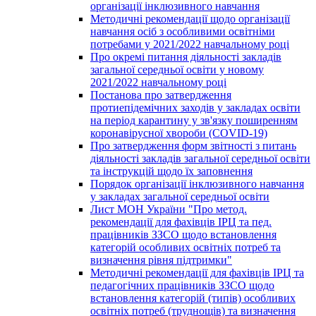
організації інклюзивного навчання
Методичні рекомендації щодо організації
навчання осіб з особливими освітніми
потребами у 2021/2022 навчальному році
Про окремі питання діяльності закладів
загальної середньої освіти у новому
2021/2022 навчальному році
Постанова про затвердження
протиепідемічних заходів у закладах освіти
на період карантину у зв'язку поширенням
коронавірусної хвороби (COVID-19)
Про затвердження форм звітності з питань
діяльності закладів загальної середньої освіти
та інструкцій щодо їх заповнення
Порядок організації інклюзивного навчання
у закладах загальної середньої освіти
Лист МОН України "Про метод.
рекомендації для фахівців ІРЦ та пед.
працівників ЗЗСО щодо встановлення
категорій особливих освітніх потреб та
визначення рівня підтримки"
Методичні рекомендації для фахівців ІРЦ та
педагогічних працівників ЗЗСО щодо
встановлення категорій (типів) особливих
освітніх потреб (труднощів) та визначення