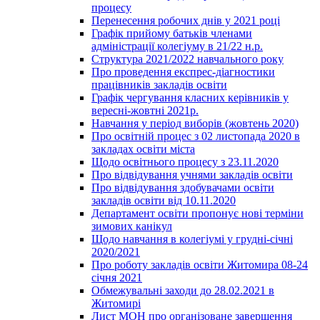
процесу
Перенесення робочих днів у 2021 році
Графік прийому батьків членами
адміністрації колегіуму в 21/22 н.р.
Структура 2021/2022 навчального року
Про проведення експрес-діагностики
працівників закладів освіти
Графік чергування класних керівників у
вересні-жовтні 2021р.
Навчання у період виборів (жовтень 2020)
Про освітній процес з 02 листопада 2020 в
закладах освіти міста
Щодо освітнього процесу з 23.11.2020
Про відвідування учнями закладів освіти
Про відвідування здобувачами освіти
закладів освіти від 10.11.2020
Департамент освіти пропонує нові терміни
зимових канікул
Щодо навчання в колегіумі у грудні-січні
2020/2021
Про роботу закладів освіти Житомира 08-24
січня 2021
Обмежувальні заходи до 28.02.2021 в
Житомирі
Лист МОН про організоване завершення