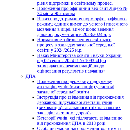
рівня підтримки в освітньому процесі
Положення про офіційний веб-сайт Ліцею №
34 міста Житомира
Наказ про дотримання норм орфографічного
режиму, єдиних вимог до усного і писемного
мовлення в ліцеї, вимог щодо ведення
ділової документації в 2023/2024 н.р.
Нормативне забезпечення освітнього
процесу в закладах загальної середньої
освіти у 2024/2025 н.р.
Наказ Міністерства освіти і науки України
від 02 серпня 2024 Р. № 1093 «Про
затвердження рекомендацій щодо
оцінювання результатів навчання»
ДПА
Положення про державну підсумкову
атестацію учнів (вихованців) у системі
загальної середньої освіти
Інструкція про звільнення від проходження
державної підсумкової атестації учнів
(вихованців) загальноосвітніх навчальних
закладів за станом здоров’я
Категорії учнів, які підлягають звільненню
від проходження ДПА в 2018 році
Особливі умови нагородження золотими і