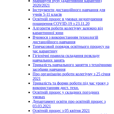
Маршрути руху (адаптивний карантин)
2020/2021
Інструменти дистанційного навчання для
учнів 5-11 класів
Освітній процес в умовах недопущення
поширення COVID-19 з 23.11.20
Алгоритм роботи колегіуму залежно від
карантинної зони
Вчимося з використанням технологій
дистанційного навчання
Тимчасовий порядок освітнього процесу на
час карантину
Гігієнічні правила складання розкладу
навчальних занять
Тривалість навчального заняття з технічними
засобами навчання
Про організацію роботи колегіуму з 25 січня
2021
Тривалість та форми роботи під час уроку з
використанням дист. техн.
Освітній процес у складних погодних
умовах
Департамент освіти про освітній процес з
03.03.2021
Освітній процес з 05 квітня 2021