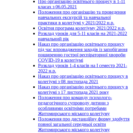
Про організацію освітнього процесу в 1-11
класах з 06.05.2021
Положення про організацію та проведення
навчальних екскурсій та навчальної
практики в колегіумі у 2021/2022 н.р.
Освітня програма колегіуму 2021/2022 н.р.
Розклад уроків для 5-11 класів на 2021-2022
навчальний рік
Наказ про організацію освітнього процесу
під час впровадження заходів із запобігання
поширенню гострої респіраторної хвороби
COVID-19 в колегіумі
Розклад уроків 1-4 класів на І семестр 2021-
2022 н.р.
Наказ про організацію освітнього процесу в
колегіумі з 08 листопада 2021
Наказ про організацію освітнього процесу в
колегіумі з 17 листопада 2021 року
Положення про команду психолого-
педагогічного супроводу дитини з
особливими освітніми потребами
Житомирського міського колегіуму
Положення про дистанційну форму здобуття
повної загальної середньої освіти
Житомирського міського колегіуму