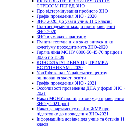
ЯК ВПОРАТИСЯ З НАПРУГОЮ ТА
СТРЕСОМ ПЕРЕД ЗНО
Про відтермінування пробного ЗНО
Графік проведення ЗНО - 2020
ЗНО-2020. До уваги учнів 11-х класів!
Протиепідемічні заходи при проведенні
ЗНО-2020
ЗНО в умовах карантину
Пункти тестування в яких випускники
колегіуму проходитимуть ЗНО-2020
Гаряча лінія МОНУ 0800-50-45-70 працює з
30.06 по 15.09
КОНСУЛЬТАТИВНА ПІДТРИМКА
ВСТУПНИКАМ - 2020
YouTube канал Українського центру
оцінювання якості освіти
Графік проведення ЗНО - 2021
Особливості проведення ДПА у формі ЗНО -
2021
Наказ МОНУ про підготовку до проведення
ЗНО у 2021 році
Наказ департаменту освіти ЖМР про
підготовку до проведення ЗНО-2021
Інформаційна довідка для учнів та батьків 11
класів