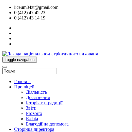
liceum34zt@gmail.com
0 (412) 47 45 23
0 (412) 43 14 19
Toggle navigation
Головна
Про ліцей
Діяльність
Досягнення
Історія та традиції
Звіти
Prozorro
E-data
Благодійна допомога
Сторінка директора