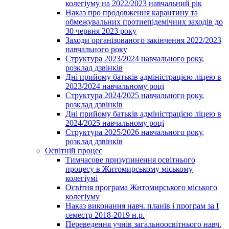
колегіуму на 2022/2023 навчальний рік
Наказ про продовження карантину та
обмежувальних протиепідемічних заходів до
30 червня 2023 року
Заходи організованого закінчення 2022/2023
навчального року
Структура 2023/2024 навчального року,
розклад дзвінків
Дні прийому батьків адміністрацією ліцею в
2023/2024 навчальному році
Структура 2024/2025 навчального року,
розклад дзвінків
Дні прийому батьків адміністрацією ліцею в
2024/2025 навчальному році
Структура 2025/2026 навчального року,
розклад дзвінків
Освітній процес
Тимчасове призупинення освітнього
процесу в Житомирському міському
колегіумі
Освітня програма Житомирського міського
колегіуму
Наказ виконання навч. планів і програм за І
семестр 2018-2019 н.р.
Переведення учнів загальноосвітнього навч.