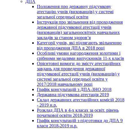
ДПА
Положення про державну підсумкову
атестацію учнів (вихованців) у системі
загальної середньої освіти
Інструкція про звільнення від проходження
державної підсумкової атестації учнів
(вихованців) загальноосвітніх навчальних
закладів за станом здоров’я
Категорії учнів, які підлягають звільненню
від проходження ДПА в 2018 році
Особливі умови нагородження золотими і
срібними медалями випускників 11-х класів
Орієнтовні вимоги до змісту атестаційних
завдань для проведення державної
підсумкової атестації учнів (вихованців) у
системі загальної середньої освіти у
2017/2018 навчальному році
Графік консультацій з ДПА-ЗНО 2018
Державна підсумкова атестація 2019
Склад державних атестаційних комісій 2018
- 2019 н.р.
Розклад ДПА в 4-х класах за освіт. рівень
початкової освіти 2018-2019
Графік консультацій з підготовки до ДПА 9
класи 2018-2019 н.р.