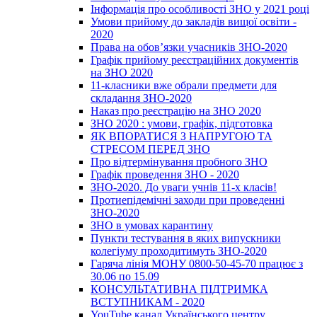
Інформація про особливості ЗНО у 2021 році
Умови прийому до закладів вищої освіти -
2020
Права на обов’язки учасників ЗНО-2020
Графік прийому реєстраційних документів
на ЗНО 2020
11-класники вже обрали предмети для
складання ЗНО-2020
Наказ про реєстрацію на ЗНО 2020
ЗНО 2020 : умови, графік, підготовка
ЯК ВПОРАТИСЯ З НАПРУГОЮ ТА
СТРЕСОМ ПЕРЕД ЗНО
Про відтермінування пробного ЗНО
Графік проведення ЗНО - 2020
ЗНО-2020. До уваги учнів 11-х класів!
Протиепідемічні заходи при проведенні
ЗНО-2020
ЗНО в умовах карантину
Пункти тестування в яких випускники
колегіуму проходитимуть ЗНО-2020
Гаряча лінія МОНУ 0800-50-45-70 працює з
30.06 по 15.09
КОНСУЛЬТАТИВНА ПІДТРИМКА
ВСТУПНИКАМ - 2020
YouTube канал Українського центру