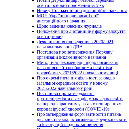
Новий Держстандарт базової середньої
освіти: основні положення за 5 хв
Нове у Положенні про дистанційне навчання
МОН України щодо організації
дистанційного навчання
Щодо ведення класних журналів
Положення про дистанційну форму здобуття
освіти (нове)
Деякі питання проведення в 2020/2021
навчальному році ДПА
Постанова про затвердження Порядку
організації інклюзивного навчання
Методичні рекомендації щодо організації
навчання осіб з особливими освітніми
потребами у 2021/2022 навчальному році
Про окремі питання діяльності закладів
загальної середньої освіти у новому
2021/2022 навчальному році
Постанова про затвердження
протиепідемічних заходів у закладах освіти
на період карантину у зв'язку поширенням
коронавірусної хвороби (COVID-19)
Про затвердження форм звітності з питань
діяльності закладів загальної середньої освіти
та інструкцій щодо їх заповнення