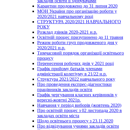
закладів освіти її здобувачами
Карантин продовжено до 31 липня 2020
МОН України про організацію роботи у
2020/2021 навчальному році
СТРУКТУРА 2020/2021 НАВЧАЛЬНОГО
РОКУ
Розклад дзінків 2020-2021 н.р.
Освітній процес призупинено до 11 травня
Режим роботи груп продовженого дня у
2020/2021 н.р.
Тимчасовий порядок організації освітнього
процесу
Перенесення робочих днів у 2021 році
Графік прийому батьків членами
адміністрації колегіуму в 21/22 н.р.
Структура 2021/2022 навчального року
Про проведення експрес-діагностики
працівників закладів освіти
Графік чергування класних керівників у
вересні-жовтні 2021р.
Навчання у період виборів (жовтень 2020)
Про освітній процес з 02 листопада 2020 в
закладах освіти міста
Щодо освітнього процесу з 23.11.2020
Про відвідування учнями закладів освіти