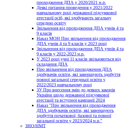
проходження ДПА у 2020/2021 н.р.
Деякі питання проведення у 2021/2022
навчальному році державної підсумкової
атестації осіб, які здобувають загальну
середню освіту
Звільнення від проходження ДПА учнів 4 та
9 класів
Наказ МОН Про звільнення від проходження
ДПА учнів 4 та 9 класів у 2023 році
Звільнення від проходження ДПА учнів 4 та
9 класів у 2022-2023 н.р.
У 2023 році учні 11 класів звільняються від
складання ДПА
Про звільнення від проходження ДПА
здобувачів освіти, які завершують здобуття
повної загальної середньої освіти у
2022/2023 навчальному році
ЗУ Про внесення змін до деяких законів
України щодо державної підсумкової
атестації та вступної кампанії 2024
Наказ "Про звільнення від проходження
ДПА здобувачів освіти, які завершують
здобуття початкової, базової та повної
загальної освіти у 2023/2024 н.р."
ЗНО/НМТ