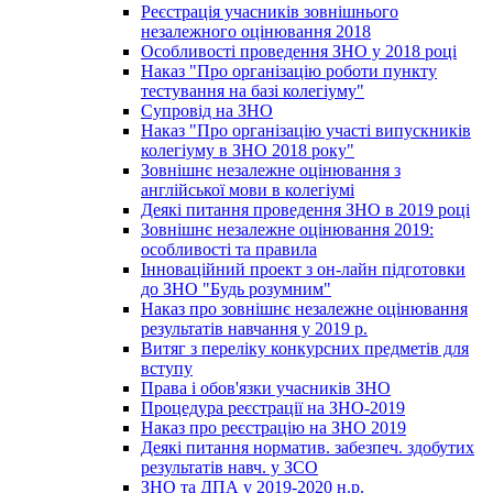
Реєстрація учасників зовнішнього
незалежного оцінювання 2018
Особливості проведення ЗНО у 2018 році
Наказ "Про організацію роботи пункту
тестування на базі колегіуму"
Супровід на ЗНО
Наказ "Про організацію участі випускників
колегіуму в ЗНО 2018 року"
Зовнішнє незалежне оцінювання з
англійської мови в колегіумі
Деякі питання проведення ЗНО в 2019 році
Зовнішнє незалежне оцінювання 2019:
особливості та правила
Інноваційний проект з он-лайн підготовки
до ЗНО "Будь розумним"
Наказ про зовнішнє незалежне оцінювання
результатів навчання у 2019 р.
Витяг з переліку конкурсних предметів для
вступу
Права і обов'язки учасників ЗНО
Процедура реєстрації на ЗНО-2019
Наказ про реєстрацію на ЗНО 2019
Деякі питання норматив. забезпеч. здобутих
результатів навч. у ЗСО
ЗНО та ДПА у 2019-2020 н.р.