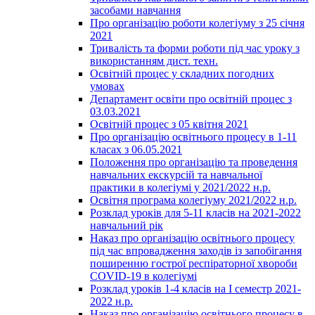
засобами навчання
Про організацію роботи колегіуму з 25 січня
2021
Тривалість та форми роботи під час уроку з
використанням дист. техн.
Освітній процес у складних погодних
умовах
Департамент освіти про освітній процес з
03.03.2021
Освітній процес з 05 квітня 2021
Про організацію освітнього процесу в 1-11
класах з 06.05.2021
Положення про організацію та проведення
навчальних екскурсій та навчальної
практики в колегіумі у 2021/2022 н.р.
Освітня програма колегіуму 2021/2022 н.р.
Розклад уроків для 5-11 класів на 2021-2022
навчальний рік
Наказ про організацію освітнього процесу
під час впровадження заходів із запобігання
поширенню гострої респіраторної хвороби
COVID-19 в колегіумі
Розклад уроків 1-4 класів на І семестр 2021-
2022 н.р.
Наказ про організацію освітнього процесу в