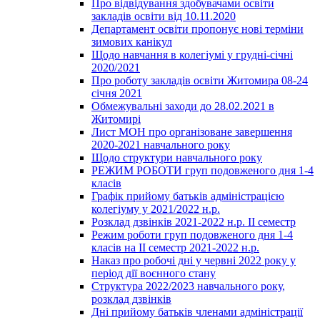
Про відвідування здобувачами освіти
закладів освіти від 10.11.2020
Департамент освіти пропонує нові терміни
зимових канікул
Щодо навчання в колегіумі у грудні-січні
2020/2021
Про роботу закладів освіти Житомира 08-24
січня 2021
Обмежувальні заходи до 28.02.2021 в
Житомирі
Лист МОН про організоване завершення
2020-2021 навчального року
Щодо структури навчального року
РЕЖИМ РОБОТИ груп подовженого дня 1-4
класів
Графік прийому батьків адміністрацією
колегіуму у 2021/2022 н.р.
Розклад дзвінків 2021-2022 н.р. ІІ семестр
Режим роботи груп подовженого дня 1-4
класів на ІІ семестр 2021-2022 н.р.
Наказ про робочі дні у червні 2022 року у
період дії воєнного стану
Структура 2022/2023 навчального року,
розклад дзвінків
Дні прийому батьків членами адміністрації