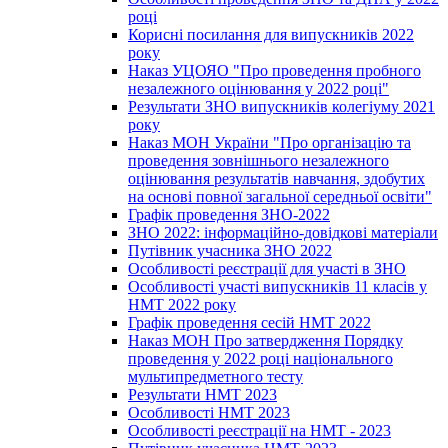
році
Корисні посилання для випускників 2022
року
Наказ УЦОЯО "Про проведення пробного
незалежного оцінювання у 2022 році"
Результати ЗНО випускників колегіуму 2021
року
Наказ МОН України "Про організацію та
проведення зовнішнього незалежного
оцінювання результатів навчання, здобутих
на основі повної загальної середньої освіти"
Графік проведення ЗНО-2022
ЗНО 2022: інформаційно-довідкові матеріали
Путівник учасника ЗНО 2022
Особливості реєстрації для участі в ЗНО
Особливості участі випускників 11 класів у
НМТ 2022 року
Графік проведення сесій НМТ 2022
Наказ МОН Про затвердження Порядку
проведення у 2022 році національного
мультипредметного тесту
Результати НМТ 2023
Особливості НМТ 2023
Особливості реєстрації на НМТ - 2023