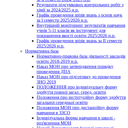
Результати підсумкових контрольних робіт з
хімії за 2024/2025 н.р.
Графік проведення зрізів знань з основ наук
за І семестр 2025/2026 н.р.
Внутрішній моніторинг результатів навчання
учнів 5-11 класів як інструмент для
покращення якості освіти 2025/2026 н.р.
Графік проведення зрізів знань за ІІ семестр
2025/2026 н.р.
Нормативна база
Нормативно-правова база діяльності закладів
освіти 2018-2019 н.р.
Наказ МОН про затвердження порядку
проведення ДПА
Наказ МОН про підготовку до проведення
ЗНО 2019
ПОЛОЖЕННЯ про індивідуальну форму
здобуття повної загал. серед. освіти
Положення про інституційну форму здобуття
загальної середньої освіти
Положення МОН про дистанційну форму
навчання в ЗЗСО
Індивідуальна форма навчання в школі -
роз'яснення МОН