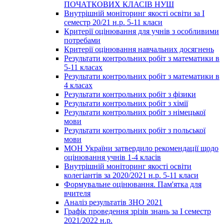
ПОЧАТКОВИХ КЛАСІВ НУШ
Внутрішній моніторинг якості освіти за І
семестр 20/21 н.р. 5-11 класи
Критерії оцінювання для учнів з особливими
потребами
Критерії оцінювання навчальних досягнень
Результати контрольних робіт з математики в
5-11 класах
Результати контрольних робіт з математики в
4 класах
Результати контрольних робіт з фізики
Результати контрольних робіт з хімії
Результати контрольних робіт з німецької
мови
Результати контрольних робіт з польської
мови
МОН України затвердило рекомендації щодо
оцінювання учнів 1-4 класів
Внутрішній моніторинг якості освіти
колегіантів за 2020/2021 н.р. 5-11 класи
Формувальне оцінювання. Пам'ятка для
вчителя
Аналіз результатів ЗНО 2021
Графік проведення зрізів знань за І семестр
2021/2022 н.р.