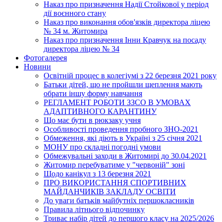
Наказ про призначення Надії Стойкової у період
дії воєнного стану
Наказ про виконання обов'язків директора ліцею
№ 34 м. Житомира
Наказ про призначення Інни Кравчук на посаду
директора ліцею № 34
Фотогалерея
Новини
Освітній процес в колегіумі з 22 березня 2021 року
Батьки дітей, що не пройшли щеплення мають
обрати іншу форму навчання
РЕГЛАМЕНТ РОБОТИ ЗЗСО В УМОВАХ
АДАПТИВНОГО КАРАНТИНУ
Що має бути в рюкзаку учня
Особливості проведення пробного ЗНО-2021
Обмеження, які діють в Україні з 25 січня 2021
МОНУ про складні погодні умови
Обмежувальні заходи в Житомирі до 30.04.2021
Житомир перебуватиме у "червоній" зоні
Щодо канікул з 13 березня 2021
ПРО ВИКОРИСТАННЯ СПОРТИВНИХ
МАЙДАНЧИКІВ ЗАКЛАДУ ОСВІТИ
До уваги батьків майбутніх першокласників
Правила літнього відпочинку
Триває набір дітей до першого класу на 2025/2026