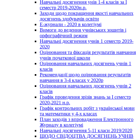
Навчальні досягнення унів 1-4 класів за І
семестр 2019-2020н.р.
Заходи щодо покращення якості навчальних
досягнень здобувачів освіти
Е-журнали - 2020 в колегіумі
Вимоги до ведення учнівських зошитів і
орфографічний режим
Навчальні досягнення учнів 1 семестр 2019-
2020
Оцінювання та фіксація результатів навчання
учнів початкової школи
Оцінювання навчальних досягнень учнів 1
класів
Рекомендації щодо оцінювання результатів
навчання в 3-4 класах у 2020р
Оцінювання навчальних досягнень учнів 2
класів
Графік проведення зрізів знань за І семестр
2020-2021 н.р.
Графік контрольних робіт з української мови
та математики у 4-х класах
План заходів з впровадження Електронного
Журналу в колегіумі
Навчальні досягнення 5-11 класи 2019/2020
ЩОДО СВІДОЦТВА ДОСЯГНЕНЬ УЧНІВ