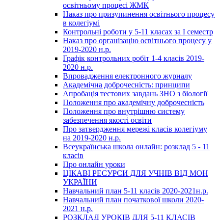
освітньому процесі ЖМК
Наказ про призупинення освітнього процесу
в колегіумі
Контрольні роботи у 5-11 класах за І семестр
Наказ про організацію освітнього процесу у
2019-2020 н.р.
Графік контрольних робіт 1-4 класів 2019-
2020 н.р.
Впровадження електронного журналу
Академічна доброчесність: принципи
Апробація тестових завдань ЗНО з біології
Положення про академічну доброчесність
Положення про внутрішню систему
забезпечення якості освіти
Про затвердження мережі класів колегіуму
на 2019-2020 н.р.
Всеукраїнська школа онлайн: розклад 5 - 11
класів
Про онлайн уроки
ЦІКАВІ РЕСУРСИ ДЛЯ УЧНІВ ВІД МОН
УКРАЇНИ
Навчальний план 5-11 класів 2020-2021н.р.
Навчальний план початкової школи 2020-
2021 н.р.
РОЗКЛАД УРОКІВ ДЛЯ 5-11 КЛАСІВ