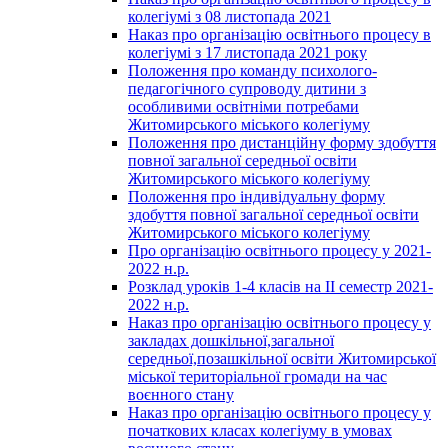
колегіумі з 08 листопада 2021
Наказ про організацію освітнього процесу в
колегіумі з 17 листопада 2021 року
Положення про команду психолого-
педагогічного супроводу дитини з
особливими освітніми потребами
Житомирського міського колегіуму
Положення про дистанційну форму здобуття
повної загальної середньої освіти
Житомирського міського колегіуму
Положення про індивідуальну форму
здобуття повної загальної середньої освіти
Житомирського міського колегіуму
Про організацію освітнього процесу у 2021-
2022 н.р.
Розклад уроків 1-4 класів на ІІ семестр 2021-
2022 н.р.
Наказ про організацію освітнього процесу у
закладах дошкільної,загальної
середньої,позашкільної освіти Житомирської
міської територіальної громади на час
воєнного стану
Наказ про організацію освітнього процесу у
початкових класах колегіуму в умовах