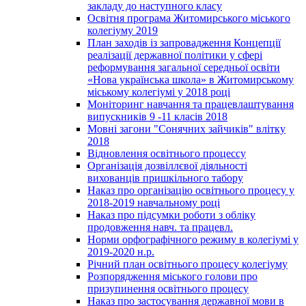
закладу до наступного класу
Освітня програма Житомирського міського
колегіуму 2019
План заходів із запровадження Концепції
реалізації державної політики у сфері
реформування загальної середньої освіти
«Нова українська школа» в Житомирському
міському колегіумі у 2018 році
Моніторинг навчання та працевлаштування
випускників 9 -11 класів 2018
Мовні загони "Сонячних зайчиків" влітку
2018
Відновлення освітнього процессу
Організація дозвіллєвої діяльності
вихованців пришкільного табору
Наказ про організацію освітнього процесу у
2018-2019 навчальному році
Наказ про підсумки роботи з обліку
продовження навч. та працевл.
Норми орфографічного режиму в колегіумі у
2019-2020 н.р.
Річний план освітнього процесу колегіуму
Розпорядження міського голови про
призупинення освітнього процесу
Наказ про застосування державної мови в