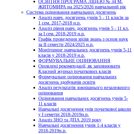
ОСВІТНЯ ПРОГРАМА ЛІЦЕЮ № 34 М.
ЖИТОМИРА на 2025/2026 навчальний рік
Система оцінювання навчальних досягнень
Аналіз навч. досягнень учнів 5 - 11 класів за
1 сем. 2017-2018 н.р.
Аналіз рівня навч. досягнень учнів 5 - 11 кл.
за І сем. 2018-2019 н.р.
Графік проведення зрізів знань з основ наук
за ІІ семестр 2024/2025 н.р.
Моніторинг навчальних досягнень учнів 5-11
класів у 2018-2019 н.р.
ФОРМУВАЛЬНЕ ОЦІНЮВАННЯ
Оновлені рекомендації, як заповнювати
Класний журнал початкових класів
Формувальне оцінювання навчальних
досягнень здобувачів освіти
Аналіз результатів зовнішнього незалежного
оцінювання
Оцінювання навчальних досягнень учнів 5-
11 класів
Навчальні досягнення унів початкової щколи
у І семетрі 2018-2019н.р.
Аналіз ЗНО та ДПА 2019 року
Навчальні досягнення учнів 1-4 класів у
2018-2019н.р.