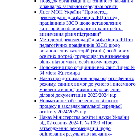
Порядок організації інклюзивного навчання
у закладах загальної середньої освіти
Лист МОН України "Про метод.
рекомендації для фахівців ІРЦ та пед.
працівників ЗЗСО щодо встановлення
категорій особливих освітніх потреб та
визначення рівня підтримки"
Методичні рекомендації для фахівців ІРЦ та
педагогічних працівників ЗЗСО щодо
встановлення категорій (типів) особливих
освітніх потреб (труднощів) та визначення
рівня підтримки в освітньому процесі
Положення про офіційний веб-сайт Ліцею №
34 міста Житомира
Наказ про дотримання норм орфографічного
режиму, єдиних вимог до усного і писемного
мовлення в ліцеї, вимог щодо ведення
ділової документації в 2023/2024 н.р.
Нормативне забезпечення освітнього
процесу в закладах загальної середньої
освіти у 2024/2025 н.р.
Наказ Міністерства освіти і науки України
від 02 серпня 2024 Р. № 1093 «Про
затвердження рекомендацій щодо
оцінювання результатів навчання»