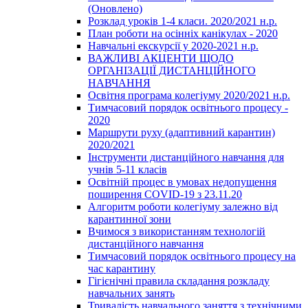
(Оновлено)
Розклад уроків 1-4 класи. 2020/2021 н.р.
План роботи на осінніх канікулах - 2020
Навчальні екскурсії у 2020-2021 н.р.
ВАЖЛИВІ АКЦЕНТИ ЩОДО
ОРГАНІЗАЦІЇ ДИСТАНЦІЙНОГО
НАВЧАННЯ
Освітня програма колегіуму 2020/2021 н.р.
Тимчасовий порядок освітнього процесу -
2020
Маршрути руху (адаптивний карантин)
2020/2021
Інструменти дистанційного навчання для
учнів 5-11 класів
Освітній процес в умовах недопущення
поширення COVID-19 з 23.11.20
Алгоритм роботи колегіуму залежно від
карантинної зони
Вчимося з використанням технологій
дистанційного навчання
Тимчасовий порядок освітнього процесу на
час карантину
Гігієнічні правила складання розкладу
навчальних занять
Тривалість навчального заняття з технічними