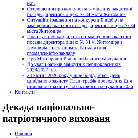
н.р.
Оголошення про конкурс на заміщення вакантної
посади директора ліцею № 34 міста Житомира
Ситуаційні завдання на конкурсний відбір на
заміщення вакантної посади директора ліцею № 34
міста Житомира
План зустрічі кандидатів на заміщення вакантної
посади директора ліцею № 34 м. Житомира з
трудовим колективом та батьківською
громадськістю закладу
Про Міжнародний день шкільного харчування
До уваги батьків майбутніх першокласників
2026/2027 н.р.
24 квітня 2026 року у ліцеї відбудеться День
цивільного захисту План, графік проведення Дня
цивільного захисту і об'єктового тренування 2026
Контакти
Декада національно-
патріотичного вихованя
Головна