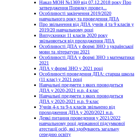
Наказ МОН №1369 від 07.12.2018 року Про
затвердження Порядку провед...
Особливості закінчення 2019/2020
навчального року та проведення ДПА
Про звільнення від ДПА учнів 4 та 9 класів у
2019/20 навчальному році
Випускники 11 класів 2020 року
звільняються від проходження ДПА
Особливості ДПА у формі ЗНО з української
мови та літератури 2021
Особливості ДПА у формі ЗНО з математики
2021
ДПА у формі ЗНО у 2021 році
Особливості проведення ДПА: старша школа
(11 клас) у 2021 році
Навчальні предмети з яких проводиться
ДПА у 2020-2021 н.р. 4 клас
Навчальні предмети з яких проводиться
ДПА у 2020-2021 н.р. 9 клас
Учнів 4-х та 9-х класів звільнено від
проходження ДПА у 2020/2021 н.р.
Деякі питання проведення у 2021/2022
навчальному році державної підсумкової
атестації осіб, які здобувають загальну
середню освіту