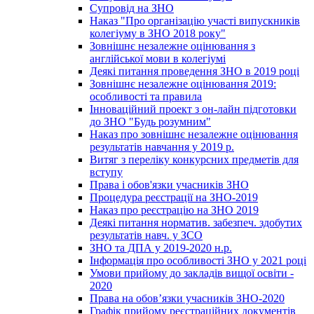
Супровід на ЗНО
Наказ "Про організацію участі випускників
колегіуму в ЗНО 2018 року"
Зовнішнє незалежне оцінювання з
англійської мови в колегіумі
Деякі питання проведення ЗНО в 2019 році
Зовнішнє незалежне оцінювання 2019:
особливості та правила
Інноваційний проект з он-лайн підготовки
до ЗНО "Будь розумним"
Наказ про зовнішнє незалежне оцінювання
результатів навчання у 2019 р.
Витяг з переліку конкурсних предметів для
вступу
Права і обов'язки учасників ЗНО
Процедура реєстрації на ЗНО-2019
Наказ про реєстрацію на ЗНО 2019
Деякі питання норматив. забезпеч. здобутих
результатів навч. у ЗСО
ЗНО та ДПА у 2019-2020 н.р.
Інформація про особливості ЗНО у 2021 році
Умови прийому до закладів вищої освіти -
2020
Права на обов’язки учасників ЗНО-2020
Графік прийому реєстраційних документів