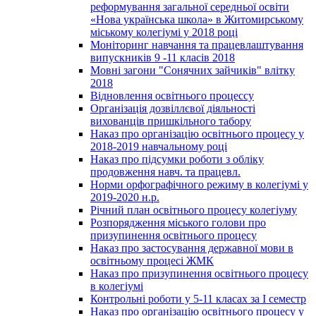
реформування загальної середньої освіти
«Нова українська школа» в Житомирському
міському колегіумі у 2018 році
Моніторинг навчання та працевлаштування
випускників 9 -11 класів 2018
Мовні загони "Сонячних зайчиків" влітку
2018
Відновлення освітнього процессу
Організація дозвіллєвої діяльності
вихованців пришкільного табору
Наказ про організацію освітнього процесу у
2018-2019 навчальному році
Наказ про підсумки роботи з обліку
продовження навч. та працевл.
Норми орфографічного режиму в колегіумі у
2019-2020 н.р.
Річний план освітнього процесу колегіуму
Розпорядження міського голови про
призупинення освітнього процесу
Наказ про застосування державної мови в
освітньому процесі ЖМК
Наказ про призупинення освітнього процесу
в колегіумі
Контрольні роботи у 5-11 класах за І семестр
Наказ про організацію освітнього процесу у