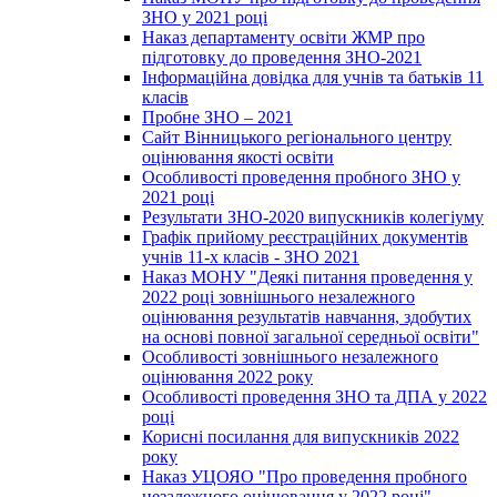
ЗНО у 2021 році
Наказ департаменту освіти ЖМР про
підготовку до проведення ЗНО-2021
Інформаційна довідка для учнів та батьків 11
класів
Пробне ЗНО – 2021
Сайт Вінницького регіонального центру
оцінювання якості освіти
Особливості проведення пробного ЗНО у
2021 році
Результати ЗНО-2020 випускників колегіуму
Графік прийому реєстраційних документів
учнів 11-х класів - ЗНО 2021
Наказ МОНУ "Деякі питання проведення у
2022 році зовнішнього незалежного
оцінювання результатів навчання, здобутих
на основі повної загальної середньої освіти"
Особливості зовнішнього незалежного
оцінювання 2022 року
Особливості проведення ЗНО та ДПА у 2022
році
Корисні посилання для випускників 2022
року
Наказ УЦОЯО "Про проведення пробного
незалежного оцінювання у 2022 році"