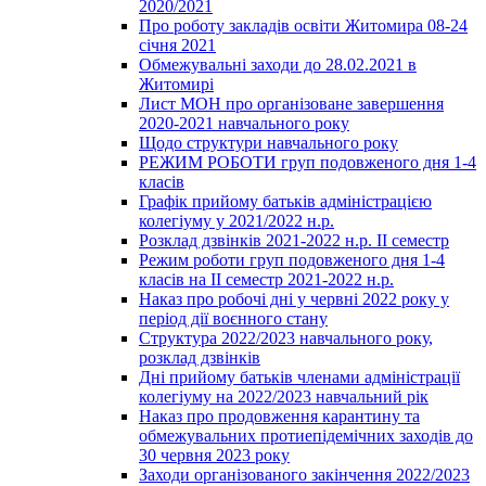
2020/2021
Про роботу закладів освіти Житомира 08-24
січня 2021
Обмежувальні заходи до 28.02.2021 в
Житомирі
Лист МОН про організоване завершення
2020-2021 навчального року
Щодо структури навчального року
РЕЖИМ РОБОТИ груп подовженого дня 1-4
класів
Графік прийому батьків адміністрацією
колегіуму у 2021/2022 н.р.
Розклад дзвінків 2021-2022 н.р. ІІ семестр
Режим роботи груп подовженого дня 1-4
класів на ІІ семестр 2021-2022 н.р.
Наказ про робочі дні у червні 2022 року у
період дії воєнного стану
Структура 2022/2023 навчального року,
розклад дзвінків
Дні прийому батьків членами адміністрації
колегіуму на 2022/2023 навчальний рік
Наказ про продовження карантину та
обмежувальних протиепідемічних заходів до
30 червня 2023 року
Заходи організованого закінчення 2022/2023