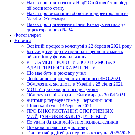
Наказ про призначення Надії Стойкової у період
дії воєнного стану
Наказ про виконання обов'язків директора ліцею
№ 34 м. Житомира
Наказ про призначення Інни Кравчук на посаду
директора ліцею № 34
Фотогалерея
Новини
Освітній процес в колегіумі з 22 березня 2021 року
Батьки дітей, що не пройшли щеплення мають
обрати іншу форму навчання
РЕГЛАМЕНТ РОБОТИ ЗЗСО В УМОВАХ
АДАПТИВНОГО КАРАНТИНУ
Що має бути в рюкзаку учня
Особливості проведення пробного ЗНО-2021
Обмеження, які діють в Україні з 25 січня 2021
МОНУ про складні погодні умови
Обмежувальні заходи в Житомирі до 30.04.2021
Житомир перебуватиме у "червоній" зоні
Щодо канікул з 13 березня 2021
ПРО ВИКОРИСТАННЯ СПОРТИВНИХ
МАЙДАНЧИКІВ ЗАКЛАДУ ОСВІТИ
До уваги батьків майбутніх першокласників
Правила літнього відпочинку
Триває набір дітей до першого класу на 2025/2026