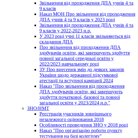
Звільнення від проходження ДПА учнів 4 та
9 класів
Наказ МОН Про звільнення від проходження
ДПА учнів 4 та 9 класів у 2023 році
Звільнення від проходження ДПА учнів 4 та
9 класів у 2022-2023 н.р.
У 2023 році учні 11 класів звільняються від
складання ДПА
Про звільнення від проходження ДПА
здобувачів освіти, які завершують здобуття
повної загальної середньої освіти у
2022/2023 навчальному році
ЗУ Про внесення змін до деяких законів
України щодо державної підсумкової
атестації та вступної кампанії 2024
Наказ "Про звільнення від проходження
ДПА здобувачів освіти, які завершують
здобуття початкової, базової та повної
загальної освіти у 2023/2024 н.р."
ЗНО/НМТ
Реєстрація учасників зовнішнього
незалежного оцінювання 2018
Особливості проведення ЗНО у 2018 році
Наказ "Про організацію роботи пункту
тестування на базі колегіуму"