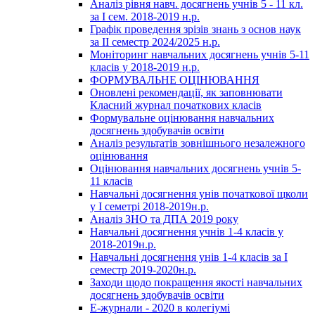
Аналіз рівня навч. досягнень учнів 5 - 11 кл.
за І сем. 2018-2019 н.р.
Графік проведення зрізів знань з основ наук
за ІІ семестр 2024/2025 н.р.
Моніторинг навчальних досягнень учнів 5-11
класів у 2018-2019 н.р.
ФОРМУВАЛЬНЕ ОЦІНЮВАННЯ
Оновлені рекомендації, як заповнювати
Класний журнал початкових класів
Формувальне оцінювання навчальних
досягнень здобувачів освіти
Аналіз результатів зовнішнього незалежного
оцінювання
Оцінювання навчальних досягнень учнів 5-
11 класів
Навчальні досягнення унів початкової щколи
у І семетрі 2018-2019н.р.
Аналіз ЗНО та ДПА 2019 року
Навчальні досягнення учнів 1-4 класів у
2018-2019н.р.
Навчальні досягнення унів 1-4 класів за І
семестр 2019-2020н.р.
Заходи щодо покращення якості навчальних
досягнень здобувачів освіти
Е-журнали - 2020 в колегіумі