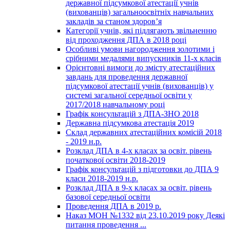
державної підсумкової атестації учнів
(вихованців) загальноосвітніх навчальних
закладів за станом здоров’я
Категорії учнів, які підлягають звільненню
від проходження ДПА в 2018 році
Особливі умови нагородження золотими і
срібними медалями випускників 11-х класів
Орієнтовні вимоги до змісту атестаційних
завдань для проведення державної
підсумкової атестації учнів (вихованців) у
системі загальної середньої освіти у
2017/2018 навчальному році
Графік консультацій з ДПА-ЗНО 2018
Державна підсумкова атестація 2019
Склад державних атестаційних комісій 2018
- 2019 н.р.
Розклад ДПА в 4-х класах за освіт. рівень
початкової освіти 2018-2019
Графік консультацій з підготовки до ДПА 9
класи 2018-2019 н.р.
Розклад ДПА в 9-х класах за освіт. рівень
базової середньої освіти
Проведення ДПА в 2019 р.
Наказ МОН №1332 від 23.10.2019 року Деякі
питання проведення ...