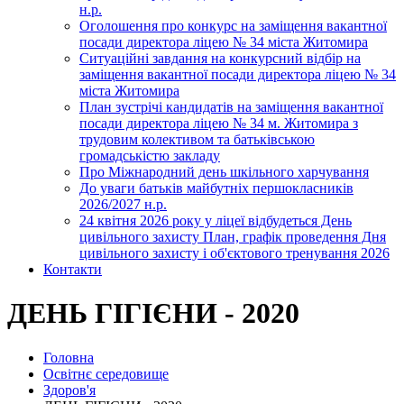
н.р.
Оголошення про конкурс на заміщення вакантної
посади директора ліцею № 34 міста Житомира
Ситуаційні завдання на конкурсний відбір на
заміщення вакантної посади директора ліцею № 34
міста Житомира
План зустрічі кандидатів на заміщення вакантної
посади директора ліцею № 34 м. Житомира з
трудовим колективом та батьківською
громадськістю закладу
Про Міжнародний день шкільного харчування
До уваги батьків майбутніх першокласників
2026/2027 н.р.
24 квітня 2026 року у ліцеї відбудеться День
цивільного захисту План, графік проведення Дня
цивільного захисту і об'єктового тренування 2026
Контакти
ДЕНЬ ГІГІЄНИ - 2020
Головна
Освітнє середовище
Здоров'я