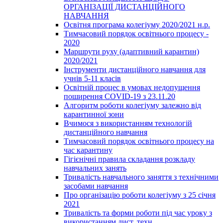
ОРГАНІЗАЦІЇ ДИСТАНЦІЙНОГО
НАВЧАННЯ
Освітня програма колегіуму 2020/2021 н.р.
Тимчасовий порядок освітнього процесу -
2020
Маршрути руху (адаптивний карантин)
2020/2021
Інструменти дистанційного навчання для
учнів 5-11 класів
Освітній процес в умовах недопущення
поширення COVID-19 з 23.11.20
Алгоритм роботи колегіуму залежно від
карантинної зони
Вчимося з використанням технологій
дистанційного навчання
Тимчасовий порядок освітнього процесу на
час карантину
Гігієнічні правила складання розкладу
навчальних занять
Тривалість навчального заняття з технічними
засобами навчання
Про організацію роботи колегіуму з 25 січня
2021
Тривалість та форми роботи під час уроку з
використанням дист. техн.