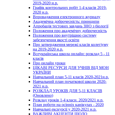
2019-2020 н.р.
Графік контрольних робіт 1-4 класів 2019-
2020 н.р.
Впровадження електронного журналу
Академічна доброчесність: принципи
Апробація тестових завдань ЗНО з біології
Положення про академічну доброчесність
Положення про внутрішню систему
забезпечення якості освіти
Про затвердження мережі класів колегіуму
на 2019-2020 н.р.
Всеукраїнська школа онлайн: розклад 5 - 11
класів
Про онлайн уроки
ЦІКАВІ РЕСУРСИ ДЛЯ УЧНІВ ВІД МОН
УКРАЇНИ
Навчальний план 5-11 класів 2020-2021н.р.
Навчальний план початкової школи 2020-
2021 н.р.
РОЗКЛАД УРОКІВ ДЛЯ 5-11 КЛАСІВ
(Оновлено)
Розклад уроків 1-4 класи. 2020/2021 н.р.
План роботи на осінніх канікулах - 2020
Навчальні екскурсії у 2020-2021 н.р.
ВАЖЛИВІ АКЦЕНТИ ЩОДО