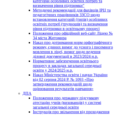
категорій особливих освітніх потреб та
визначення рівня підтримки"
Методичні рекомендації для фахівців ІРЦ та
педагогічних працівників ЗЗСО щодо
встановлення категорій (типів) особливих
освітніх потреб (труднощів) та визначення
рівня підтримки в освітньому процесі
Положення про офіційний веб-сайт Ліцею №
34 міста Житомира
Наказ про дотримання норм орфографічного
режиму, єдиних вимог до усного і писемного
мовлення в ліцеї, вимог щодо ведення
ділової документації в 2023/2024 н.р.
Нормативне забезпечення освітнього
процесу в закладах загальної середньої
освіти у 2024/2025 н.р.
Наказ Міністерства освіти і науки України
від 02 серпня 2024 Р. № 1093 «Про
затвердження рекомендацій щодо
оцінювання результатів навчання»
ДПА
Положення про державну підсумкову
атестацію учнів (вихованців) у системі
загальної середньої освіти
Інструкція про звільнення від проходження