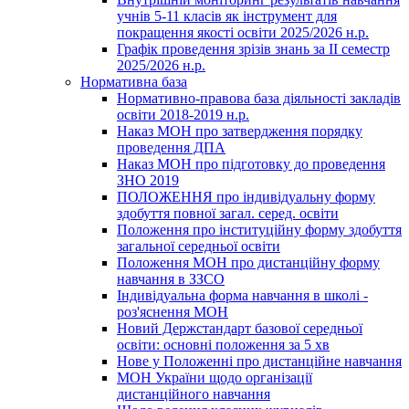
учнів 5-11 класів як інструмент для
покращення якості освіти 2025/2026 н.р.
Графік проведення зрізів знань за ІІ семестр
2025/2026 н.р.
Нормативна база
Нормативно-правова база діяльності закладів
освіти 2018-2019 н.р.
Наказ МОН про затвердження порядку
проведення ДПА
Наказ МОН про підготовку до проведення
ЗНО 2019
ПОЛОЖЕННЯ про індивідуальну форму
здобуття повної загал. серед. освіти
Положення про інституційну форму здобуття
загальної середньої освіти
Положення МОН про дистанційну форму
навчання в ЗЗСО
Індивідуальна форма навчання в школі -
роз'яснення МОН
Новий Держстандарт базової середньої
освіти: основні положення за 5 хв
Нове у Положенні про дистанційне навчання
МОН України щодо організації
дистанційного навчання