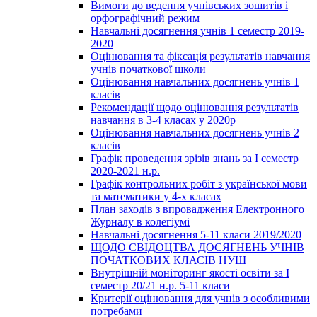
Вимоги до ведення учнівських зошитів і
орфографічний режим
Навчальні досягнення учнів 1 семестр 2019-
2020
Оцінювання та фіксація результатів навчання
учнів початкової школи
Оцінювання навчальних досягнень учнів 1
класів
Рекомендації щодо оцінювання результатів
навчання в 3-4 класах у 2020р
Оцінювання навчальних досягнень учнів 2
класів
Графік проведення зрізів знань за І семестр
2020-2021 н.р.
Графік контрольних робіт з української мови
та математики у 4-х класах
План заходів з впровадження Електронного
Журналу в колегіумі
Навчальні досягнення 5-11 класи 2019/2020
ЩОДО СВІДОЦТВА ДОСЯГНЕНЬ УЧНІВ
ПОЧАТКОВИХ КЛАСІВ НУШ
Внутрішній моніторинг якості освіти за І
семестр 20/21 н.р. 5-11 класи
Критерії оцінювання для учнів з особливими
потребами