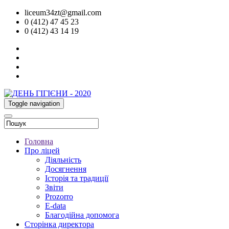
liceum34zt@gmail.com
0 (412) 47 45 23
0 (412) 43 14 19
Toggle navigation
Головна
Про ліцей
Діяльність
Досягнення
Історія та традиції
Звіти
Prozorro
E-data
Благодійна допомога
Сторінка директора