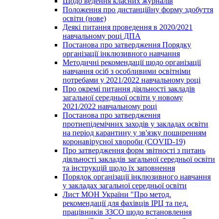
Щодо ведення класних журналів
Положення про дистанційну форму здобуття
освіти (нове)
Деякі питання проведення в 2020/2021
навчальному році ДПА
Постанова про затвердження Порядку
організації інклюзивного навчання
Методичні рекомендації щодо організації
навчання осіб з особливими освітніми
потребами у 2021/2022 навчальному році
Про окремі питання діяльності закладів
загальної середньої освіти у новому
2021/2022 навчальному році
Постанова про затвердження
протиепідемічних заходів у закладах освіти
на період карантину у зв'язку поширенням
коронавірусної хвороби (COVID-19)
Про затвердження форм звітності з питань
діяльності закладів загальної середньої освіти
та інструкцій щодо їх заповнення
Порядок організації інклюзивного навчання
у закладах загальної середньої освіти
Лист МОН України "Про метод.
рекомендації для фахівців ІРЦ та пед.
працівників ЗЗСО щодо встановлення