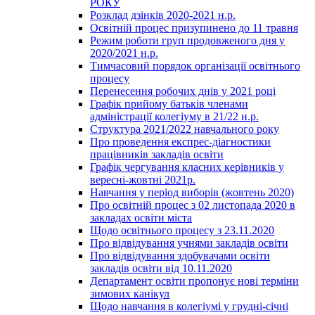
РОКУ
Розклад дзінків 2020-2021 н.р.
Освітній процес призупинено до 11 травня
Режим роботи груп продовженого дня у
2020/2021 н.р.
Тимчасовий порядок організації освітнього
процесу
Перенесення робочих днів у 2021 році
Графік прийому батьків членами
адміністрації колегіуму в 21/22 н.р.
Структура 2021/2022 навчального року
Про проведення експрес-діагностики
працівників закладів освіти
Графік чергування класних керівників у
вересні-жовтні 2021р.
Навчання у період виборів (жовтень 2020)
Про освітній процес з 02 листопада 2020 в
закладах освіти міста
Щодо освітнього процесу з 23.11.2020
Про відвідування учнями закладів освіти
Про відвідування здобувачами освіти
закладів освіти від 10.11.2020
Департамент освіти пропонує нові терміни
зимових канікул
Щодо навчання в колегіумі у грудні-січні