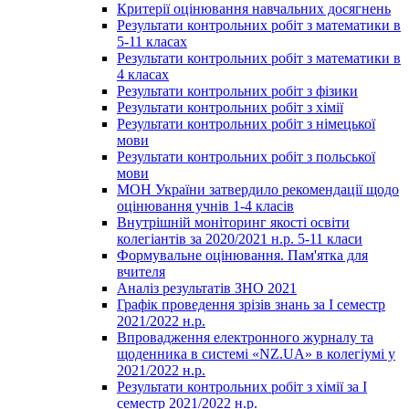
Критерії оцінювання навчальних досягнень
Результати контрольних робіт з математики в
5-11 класах
Результати контрольних робіт з математики в
4 класах
Результати контрольних робіт з фізики
Результати контрольних робіт з хімії
Результати контрольних робіт з німецької
мови
Результати контрольних робіт з польської
мови
МОН України затвердило рекомендації щодо
оцінювання учнів 1-4 класів
Внутрішній моніторинг якості освіти
колегіантів за 2020/2021 н.р. 5-11 класи
Формувальне оцінювання. Пам'ятка для
вчителя
Аналіз результатів ЗНО 2021
Графік проведення зрізів знань за І семестр
2021/2022 н.р.
Впровадження електронного журналу та
щоденника в системі «NZ.UA» в колегіумі у
2021/2022 н.р.
Результати контрольних робіт з хімії за І
семестр 2021/2022 н.р.