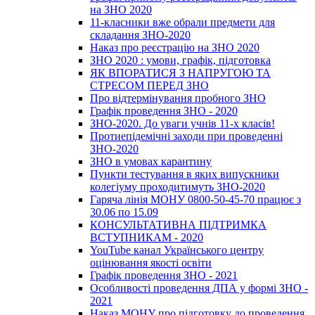
на ЗНО 2020
11-класники вже обрали предмети для
складання ЗНО-2020
Наказ про реєстрацію на ЗНО 2020
ЗНО 2020 : умови, графік, підготовка
ЯК ВПОРАТИСЯ З НАПРУГОЮ ТА
СТРЕСОМ ПЕРЕД ЗНО
Про відтермінування пробного ЗНО
Графік проведення ЗНО - 2020
ЗНО-2020. До уваги учнів 11-х класів!
Протиепідемічні заходи при проведенні
ЗНО-2020
ЗНО в умовах карантину
Пункти тестування в яких випускники
колегіуму проходитимуть ЗНО-2020
Гаряча лінія МОНУ 0800-50-45-70 працює з
30.06 по 15.09
КОНСУЛЬТАТИВНА ПІДТРИМКА
ВСТУПНИКАМ - 2020
YouTube канал Українського центру
оцінювання якості освіти
Графік проведення ЗНО - 2021
Особливості проведення ДПА у формі ЗНО -
2021
Наказ МОНУ про підготовку до проведення