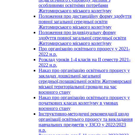
особливими освітніми потребами
Житомирського міського колегіуму
Положення про дистанційну форму здобуття
повної загальної середньої освіти
Житомирського міського колегіуму
Положення про індивідуальну форму
здобуття повної загальної середньої освіти
Житомирського міського колегіуму
Про організацію освітнього процесу у 2021-
2022 н.р.
Розклад уроків 1-4 класів на ІІ семестр 2021-
2022 н.р.
Наказ про організацію освітнього процесу у
закладах дошкільної,загальної
середньої,позашкільної освіти Житомирської
міської територіальної громади на час
воєнного стану
Наказ про організацію освітнього процесу у
початкових класах колегіуму в умовах
воєнного стану
Інструктивно-методичні рекомендації щодо
організації освітнього процесу та викладання
навчальних предметів у ЗЗСО у 2022/2023
н.р.