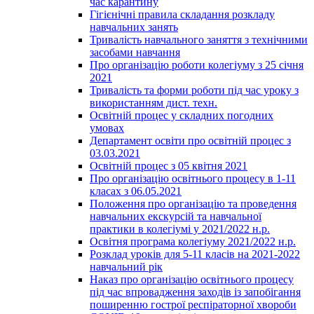
час карантину
Гігієнічні правила складання розкладу
навчальних занять
Тривалість навчального заняття з технічними
засобами навчання
Про організацію роботи колегіуму з 25 січня
2021
Тривалість та форми роботи під час уроку з
використанням дист. техн.
Освітній процес у складних погодних
умовах
Департамент освіти про освітній процес з
03.03.2021
Освітній процес з 05 квітня 2021
Про організацію освітнього процесу в 1-11
класах з 06.05.2021
Положення про організацію та проведення
навчальних екскурсій та навчальної
практики в колегіумі у 2021/2022 н.р.
Освітня програма колегіуму 2021/2022 н.р.
Розклад уроків для 5-11 класів на 2021-2022
навчальний рік
Наказ про організацію освітнього процесу
під час впровадження заходів із запобігання
поширенню гострої респіраторної хвороби