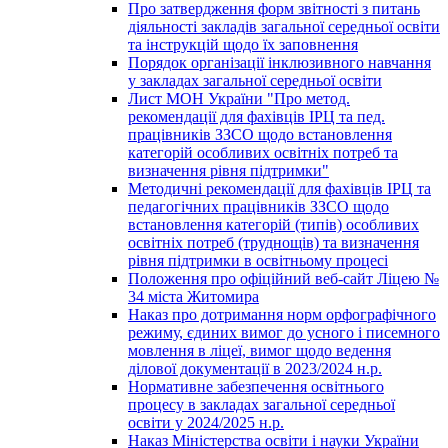
Про затвердження форм звітності з питань
діяльності закладів загальної середньої освіти
та інструкцій щодо їх заповнення
Порядок організації інклюзивного навчання
у закладах загальної середньої освіти
Лист МОН України "Про метод.
рекомендації для фахівців ІРЦ та пед.
працівників ЗЗСО щодо встановлення
категорій особливих освітніх потреб та
визначення рівня підтримки"
Методичні рекомендації для фахівців ІРЦ та
педагогічних працівників ЗЗСО щодо
встановлення категорій (типів) особливих
освітніх потреб (труднощів) та визначення
рівня підтримки в освітньому процесі
Положення про офіційний веб-сайт Ліцею №
34 міста Житомира
Наказ про дотримання норм орфографічного
режиму, єдиних вимог до усного і писемного
мовлення в ліцеї, вимог щодо ведення
ділової документації в 2023/2024 н.р.
Нормативне забезпечення освітнього
процесу в закладах загальної середньої
освіти у 2024/2025 н.р.
Наказ Міністерства освіти і науки України