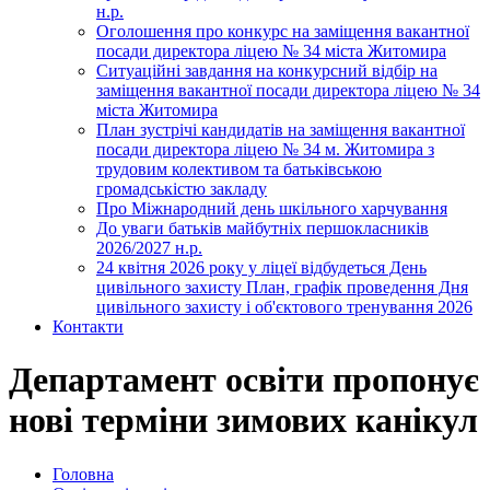
н.р.
Оголошення про конкурс на заміщення вакантної
посади директора ліцею № 34 міста Житомира
Ситуаційні завдання на конкурсний відбір на
заміщення вакантної посади директора ліцею № 34
міста Житомира
План зустрічі кандидатів на заміщення вакантної
посади директора ліцею № 34 м. Житомира з
трудовим колективом та батьківською
громадськістю закладу
Про Міжнародний день шкільного харчування
До уваги батьків майбутніх першокласників
2026/2027 н.р.
24 квітня 2026 року у ліцеї відбудеться День
цивільного захисту План, графік проведення Дня
цивільного захисту і об'єктового тренування 2026
Контакти
Департамент освіти пропонує
нові терміни зимових канікул
Головна