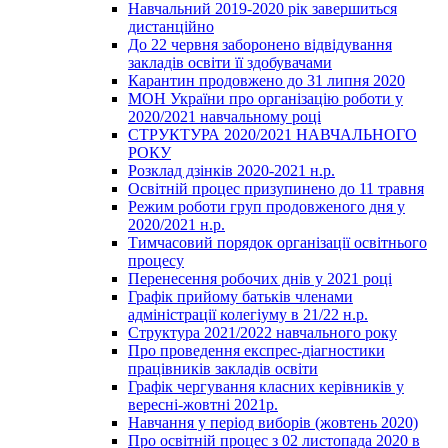
Навчальний 2019-2020 рік завершиться
дистанційно
До 22 червня заборонено відвідування
закладів освіти її здобувачами
Карантин продовжено до 31 липня 2020
МОН України про організацію роботи у
2020/2021 навчальному році
СТРУКТУРА 2020/2021 НАВЧАЛЬНОГО
РОКУ
Розклад дзінків 2020-2021 н.р.
Освітній процес призупинено до 11 травня
Режим роботи груп продовженого дня у
2020/2021 н.р.
Тимчасовий порядок організації освітнього
процесу
Перенесення робочих днів у 2021 році
Графік прийому батьків членами
адміністрації колегіуму в 21/22 н.р.
Структура 2021/2022 навчального року
Про проведення експрес-діагностики
працівників закладів освіти
Графік чергування класних керівників у
вересні-жовтні 2021р.
Навчання у період виборів (жовтень 2020)
Про освітній процес з 02 листопада 2020 в