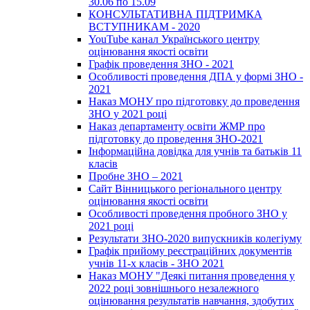
30.06 по 15.09
КОНСУЛЬТАТИВНА ПІДТРИМКА
ВСТУПНИКАМ - 2020
YouTube канал Українського центру
оцінювання якості освіти
Графік проведення ЗНО - 2021
Особливості проведення ДПА у формі ЗНО -
2021
Наказ МОНУ про підготовку до проведення
ЗНО у 2021 році
Наказ департаменту освіти ЖМР про
підготовку до проведення ЗНО-2021
Інформаційна довідка для учнів та батьків 11
класів
Пробне ЗНО – 2021
Сайт Вінницького регіонального центру
оцінювання якості освіти
Особливості проведення пробного ЗНО у
2021 році
Результати ЗНО-2020 випускників колегіуму
Графік прийому реєстраційних документів
учнів 11-х класів - ЗНО 2021
Наказ МОНУ "Деякі питання проведення у
2022 році зовнішнього незалежного
оцінювання результатів навчання, здобутих