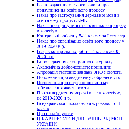
Розпорядження міського голови про
призупинення освітнього процесу
Наказ про застосування державної мови в
освітньому процесі ЖМК
Наказ про призупинення освітнього процесу
в колегіумі
Контрольні роботи у 5-11 класах за І семестр
Наказ про організацію освітнього процесу у
2019-2020 н.р.
Графік контрольних робіт 1-4 класів 2019-
2020 н.р.
Впровадження електронного журналу
Академічна доброчесність: принципи
Апробація тестових завдань ЗНО з біології
Положення про академічну доброчесність
Положення про внутрішню систему
забезпечення якості освіти
Про затвердження мережі класів колегіуму
на 2019-2020 н.р.
Всеукраїнська школа онлайн: розклад 5 - 11
класів
Про онлайн уроки
ЦІКАВІ РЕСУРСИ ДЛЯ УЧНІВ ВІД МОН
УКРАЇНИ