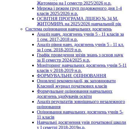
Житомира на І семестр 2025/2026 н.р.
Мережа і режим груп подовженого дня 1-4
класів 2025/2026 н.р.
ОСВІТНЯ ПРОГРАМА ЛІЦЕЮ № 34 М.
ЖИТОМИРА на 2025/2026 навчальний рік
Система оцінювання навчальних досягнень
Аналіз навч. досягнень учнів 5 - 11 класів за
1 сем. 2017-2018 н.р.
Аналіз рівня навч. досягнень учнів 5 - 11 кл.
за І сем. 2018-2019 н.р.
Графік проведення зрізів знань з основ наук
за ІІ семестр 2024/2025 н.р.
Моніторинг навчальних досягнень учнів 5-11
класів у 2018-2019 н.р.
ФОРМУВАЛЬНЕ ОЦІНЮВАННЯ
Оновлені рекомендації, як заповнювати
Класний журнал початкових класів
Формувальне оцінювання навчальних
досягнень здобувачів освіти
Аналіз результатів зовнішнього незалежного
оцінювання
Оцінювання навчальних досягнень учнів 5-
11 класів
Навчальні досягнення унів початкової щколи
у І семетрі 2018-2019н.р.