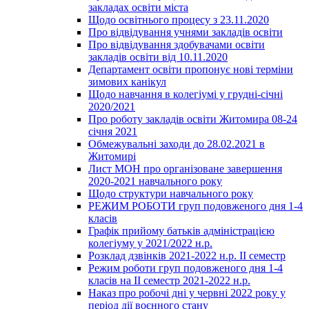
закладах освіти міста
Щодо освітнього процесу з 23.11.2020
Про відвідування учнями закладів освіти
Про відвідування здобувачами освіти
закладів освіти від 10.11.2020
Департамент освіти пропонує нові терміни
зимових канікул
Щодо навчання в колегіумі у грудні-січні
2020/2021
Про роботу закладів освіти Житомира 08-24
січня 2021
Обмежувальні заходи до 28.02.2021 в
Житомирі
Лист МОН про організоване завершення
2020-2021 навчального року
Щодо структури навчального року
РЕЖИМ РОБОТИ груп подовженого дня 1-4
класів
Графік прийому батьків адміністрацією
колегіуму у 2021/2022 н.р.
Розклад дзвінків 2021-2022 н.р. ІІ семестр
Режим роботи груп подовженого дня 1-4
класів на ІІ семестр 2021-2022 н.р.
Наказ про робочі дні у червні 2022 року у
період дії воєнного стану