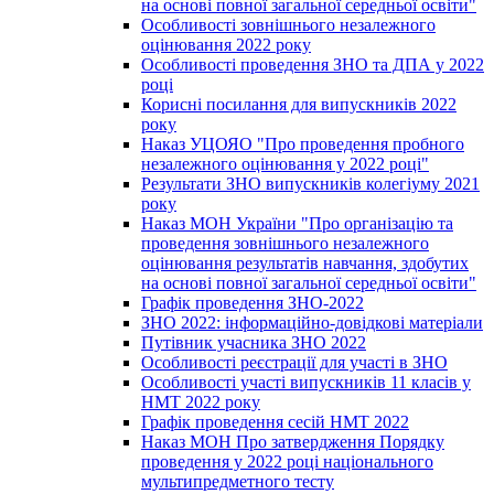
на основі повної загальної середньої освіти"
Особливості зовнішнього незалежного
оцінювання 2022 року
Особливості проведення ЗНО та ДПА у 2022
році
Корисні посилання для випускників 2022
року
Наказ УЦОЯО "Про проведення пробного
незалежного оцінювання у 2022 році"
Результати ЗНО випускників колегіуму 2021
року
Наказ МОН України "Про організацію та
проведення зовнішнього незалежного
оцінювання результатів навчання, здобутих
на основі повної загальної середньої освіти"
Графік проведення ЗНО-2022
ЗНО 2022: інформаційно-довідкові матеріали
Путівник учасника ЗНО 2022
Особливості реєстрації для участі в ЗНО
Особливості участі випускників 11 класів у
НМТ 2022 року
Графік проведення сесій НМТ 2022
Наказ МОН Про затвердження Порядку
проведення у 2022 році національного
мультипредметного тесту