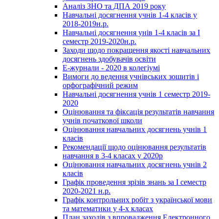
Аналіз ЗНО та ДПА 2019 року
Навчальні досягнення учнів 1-4 класів у
2018-2019н.р.
Навчальні досягнення унів 1-4 класів за І
семестр 2019-2020н.р.
Заходи щодо покращення якості навчальних
досягнень здобувачів освіти
Е-журнали - 2020 в колегіумі
Вимоги до ведення учнівських зошитів і
орфографічний режим
Навчальні досягнення учнів 1 семестр 2019-
2020
Оцінювання та фіксація результатів навчання
учнів початкової школи
Оцінювання навчальних досягнень учнів 1
класів
Рекомендації щодо оцінювання результатів
навчання в 3-4 класах у 2020р
Оцінювання навчальних досягнень учнів 2
класів
Графік проведення зрізів знань за І семестр
2020-2021 н.р.
Графік контрольних робіт з української мови
та математики у 4-х класах
План заходів з впровадження Електронного