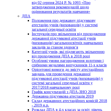
від 02 серпня 2024 Р. № 1093 «Про
затвердження рекомендацій щодо
оцінювання результатів навчання»
ДПА
Положення про державну підсумкову
атестацію учнів (вихованців) у системі
загальної середньої освіти
Інструкція про звільнення від проходження
державної підсумкової атестації учнів
(вихованців) загальноосвітніх навчальних
закладів за станом здоров’я
Категорії учнів, які підлягають звільненню
від проходження ДПА в 2018 році
Особливі умови нагородження золотими і
срібними медалями випускників 11-х класів
Орієнтовні вимоги до змісту атестаційних
завдань для проведення державної
підсумкової атестації учнів (вихованців) у
системі загальної середньої освіти у
2017/2018 навчальному році
Графік консультацій з ДПА-ЗНО 2018
Державна підсумкова атестація 2019
Склад державних атестаційних комісій 2018
- 2019 н.р.
Розклад ДПА в 4-х класах за освіт. рівень