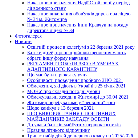
Наказ про призначення Надії Стойкової у період
дії воєнного стану
Наказ про виконання обов'язків директора ліцею
№ 34 м. Житомира
Наказ про призначення Інни Кравчук на посаду
директора ліцею № 34
Фотогалерея
Новини
Освітній процес в колегіумі з 22 березня 2021 року
Батьки дітей, що не пройшли щеплення мають
обрати іншу форму навчання
РЕГЛАМЕНТ РОБОТИ ЗЗСО В УМОВАХ
АДАПТИВНОГО КАРАНТИНУ
Що має бути в рюкзаку учня
Особливості проведення пробного ЗНО-2021
Обмеження, які діють в Україні з 25 січня 2021
МОНУ про складні погодні умови
Обмежувальні заходи в Житомирі до 30.04.2021
Житомир перебуватиме у "червоній" зоні
Щодо канікул з 13 березня 2021
ПРО ВИКОРИСТАННЯ СПОРТИВНИХ
МАЙДАНЧИКІВ ЗАКЛАДУ ОСВІТИ
До уваги батьків майбутніх першокласників
Правила літнього відпочинку
Триває набір дітей до першого класу на 2025/2026