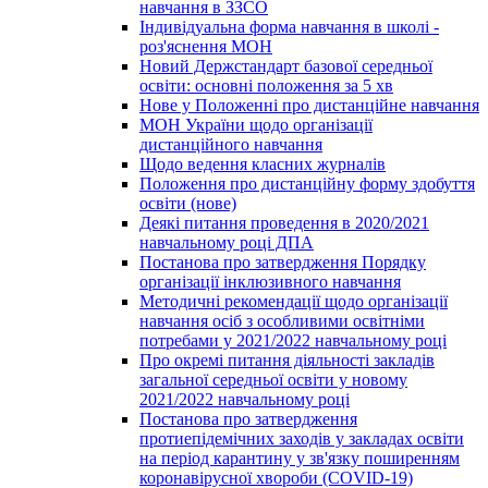
навчання в ЗЗСО
Індивідуальна форма навчання в школі -
роз'яснення МОН
Новий Держстандарт базової середньої
освіти: основні положення за 5 хв
Нове у Положенні про дистанційне навчання
МОН України щодо організації
дистанційного навчання
Щодо ведення класних журналів
Положення про дистанційну форму здобуття
освіти (нове)
Деякі питання проведення в 2020/2021
навчальному році ДПА
Постанова про затвердження Порядку
організації інклюзивного навчання
Методичні рекомендації щодо організації
навчання осіб з особливими освітніми
потребами у 2021/2022 навчальному році
Про окремі питання діяльності закладів
загальної середньої освіти у новому
2021/2022 навчальному році
Постанова про затвердження
протиепідемічних заходів у закладах освіти
на період карантину у зв'язку поширенням
коронавірусної хвороби (COVID-19)