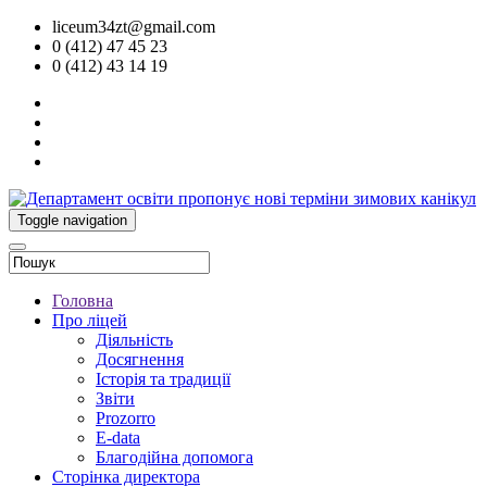
liceum34zt@gmail.com
0 (412) 47 45 23
0 (412) 43 14 19
Toggle navigation
Головна
Про ліцей
Діяльність
Досягнення
Історія та традиції
Звіти
Prozorro
E-data
Благодійна допомога
Сторінка директора