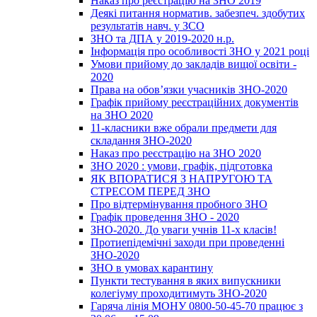
Наказ про реєстрацію на ЗНО 2019
Деякі питання норматив. забезпеч. здобутих
результатів навч. у ЗСО
ЗНО та ДПА у 2019-2020 н.р.
Інформація про особливості ЗНО у 2021 році
Умови прийому до закладів вищої освіти -
2020
Права на обов’язки учасників ЗНО-2020
Графік прийому реєстраційних документів
на ЗНО 2020
11-класники вже обрали предмети для
складання ЗНО-2020
Наказ про реєстрацію на ЗНО 2020
ЗНО 2020 : умови, графік, підготовка
ЯК ВПОРАТИСЯ З НАПРУГОЮ ТА
СТРЕСОМ ПЕРЕД ЗНО
Про відтермінування пробного ЗНО
Графік проведення ЗНО - 2020
ЗНО-2020. До уваги учнів 11-х класів!
Протиепідемічні заходи при проведенні
ЗНО-2020
ЗНО в умовах карантину
Пункти тестування в яких випускники
колегіуму проходитимуть ЗНО-2020
Гаряча лінія МОНУ 0800-50-45-70 працює з