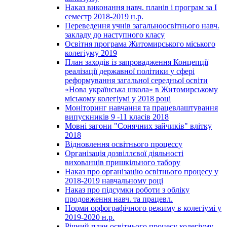
Наказ виконання навч. планів і програм за І
семестр 2018-2019 н.р.
Переведення учнів загальноосвітнього навч.
закладу до наступного класу
Освітня програма Житомирського міського
колегіуму 2019
План заходів із запровадження Концепції
реалізації державної політики у сфері
реформування загальної середньої освіти
«Нова українська школа» в Житомирському
міському колегіумі у 2018 році
Моніторинг навчання та працевлаштування
випускників 9 -11 класів 2018
Мовні загони "Сонячних зайчиків" влітку
2018
Відновлення освітнього процессу
Організація дозвіллєвої діяльності
вихованців пришкільного табору
Наказ про організацію освітнього процесу у
2018-2019 навчальному році
Наказ про підсумки роботи з обліку
продовження навч. та працевл.
Норми орфографічного режиму в колегіумі у
2019-2020 н.р.
Річний план освітнього процесу колегіуму