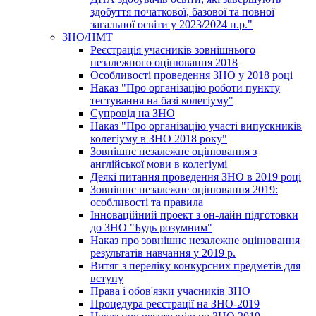
здобуття початкової, базової та повної
загальної освіти у 2023/2024 н.р."
ЗНО/НМТ
Реєстрація учасників зовнішнього
незалежного оцінювання 2018
Особливості проведення ЗНО у 2018 році
Наказ "Про організацію роботи пункту
тестування на базі колегіуму"
Супровід на ЗНО
Наказ "Про організацію участі випускників
колегіуму в ЗНО 2018 року"
Зовнішнє незалежне оцінювання з
англійської мови в колегіумі
Деякі питання проведення ЗНО в 2019 році
Зовнішнє незалежне оцінювання 2019:
особливості та правила
Інноваційний проект з он-лайн підготовки
до ЗНО "Будь розумним"
Наказ про зовнішнє незалежне оцінювання
результатів навчання у 2019 р.
Витяг з переліку конкурсних предметів для
вступу
Права і обов'язки учасників ЗНО
Процедура реєстрації на ЗНО-2019