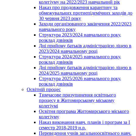
колегіуму на 2022/2023 навчальний рік
Наказ про продовження карантину та
обмежувальних протиепідемічних заходів до
30 червня 2023 року
Заходи організованого закінчення 2022/2023
навчального року
Структура 2023/2024 навчального року,
розклад дзвінків
Дні прийому батьків адміністрацією ліцею в
2023/2024 навчальному році
Структура 2024/2025 навчального року,
розклад дзвінків
Дні прийому батьків адміністрацією ліцею в
2024/2025 навчальному році
Структура 2025/2026 навчального року,
розклад дзвінків
Освітній процес
Тимчасове призупинення освітнього
процесу в Житомирському міському
колегіумі
Освітня програма Житомирського міського
колегіуму
Наказ виконання навч. планів і програм за І
семестр 2018-2019 н.р.
Переведення учнів загальноосвітнього навч.