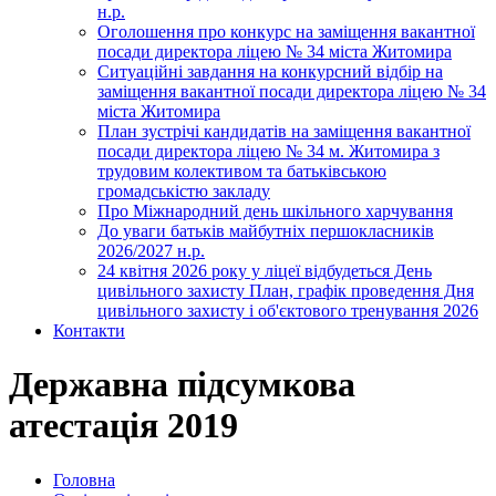
н.р.
Оголошення про конкурс на заміщення вакантної
посади директора ліцею № 34 міста Житомира
Ситуаційні завдання на конкурсний відбір на
заміщення вакантної посади директора ліцею № 34
міста Житомира
План зустрічі кандидатів на заміщення вакантної
посади директора ліцею № 34 м. Житомира з
трудовим колективом та батьківською
громадськістю закладу
Про Міжнародний день шкільного харчування
До уваги батьків майбутніх першокласників
2026/2027 н.р.
24 квітня 2026 року у ліцеї відбудеться День
цивільного захисту План, графік проведення Дня
цивільного захисту і об'єктового тренування 2026
Контакти
Державна підсумкова
атестація 2019
Головна