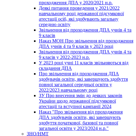
проходження ДПА у 2020/2021 н.р.
Деякі питання проведення у 2021/2022
навчальному році державної підсумкової
атестації осіб, які здобувають загальну
середню освіту
Звільнення від проходження ДПА учнів 4 та
9 класів
Наказ МОН Про звільнення від проходження
ДПА учнів 4 та 9 класів у 2023 році
Звільнення від проходження ДПА учнів 4 та
9 класів у 2022-2023 н.р.
У 2023 році учні 11 класів звільняються від
складання ДПА
Про звільнення від проходження ДПА
здобувачів освіти, які завершують здобуття
повної загальної середньої освіти у
2022/2023 навчальному році
ЗУ Про внесення змін до деяких законів
України щодо державної підсумкової
атестації та вступної кампанії 2024
Наказ "Про звільнення від проходження
ДПА здобувачів освіти, які завершують
здобуття початкової, базової та повної
загальної освіти у 2023/2024 н.р."
ЗНО/НМТ