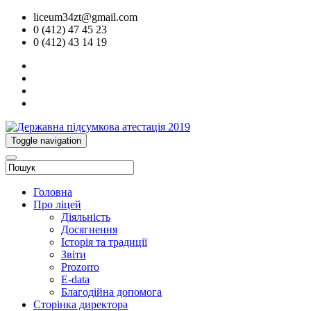
liceum34zt@gmail.com
0 (412) 47 45 23
0 (412) 43 14 19
Toggle navigation
Головна
Про ліцей
Діяльність
Досягнення
Історія та традиції
Звіти
Prozorro
E-data
Благодійна допомога
Сторінка директора