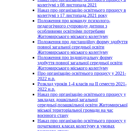
колегіумі з 08 листопада 2021
Наказ про організацію освітнього процесу в
колегіумі з 17 листопада 2021 року
Положення про команду психолого-
педагогічного супроводу дитини з
особливими освітніми потребами
Житомирського міського колегіуму
Положення про дистанційну форму здобуття
повної загальної середньої освіти
Житомирського міського колегіуму
Положення про індивідуальну форму
здобуття повної загальної середньої освіти
Житомирського міського колегіуму
Про організацію освітнього процесу у 2021-
2022 н.р.
Розклад уроків 1-4 класів на ІІ семестр 2021-
2022 н.р.
Наказ про організацію освітнього процесу у
закладах дошкільної,загальної
середньої,позашкільної освіти Житомирської
міської територіальної громади на час
воєнного стану
Наказ про організацію освітнього процесу у
початкових класах колегіуму в умовах