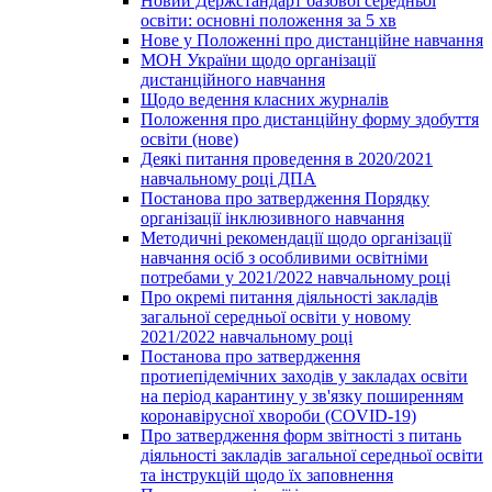
Новий Держстандарт базової середньої
освіти: основні положення за 5 хв
Нове у Положенні про дистанційне навчання
МОН України щодо організації
дистанційного навчання
Щодо ведення класних журналів
Положення про дистанційну форму здобуття
освіти (нове)
Деякі питання проведення в 2020/2021
навчальному році ДПА
Постанова про затвердження Порядку
організації інклюзивного навчання
Методичні рекомендації щодо організації
навчання осіб з особливими освітніми
потребами у 2021/2022 навчальному році
Про окремі питання діяльності закладів
загальної середньої освіти у новому
2021/2022 навчальному році
Постанова про затвердження
протиепідемічних заходів у закладах освіти
на період карантину у зв'язку поширенням
коронавірусної хвороби (COVID-19)
Про затвердження форм звітності з питань
діяльності закладів загальної середньої освіти
та інструкцій щодо їх заповнення