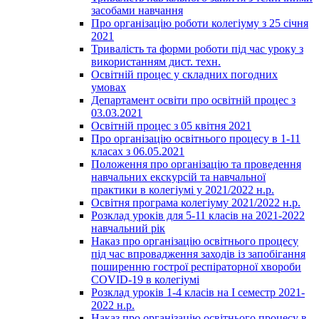
засобами навчання
Про організацію роботи колегіуму з 25 січня
2021
Тривалість та форми роботи під час уроку з
використанням дист. техн.
Освітній процес у складних погодних
умовах
Департамент освіти про освітній процес з
03.03.2021
Освітній процес з 05 квітня 2021
Про організацію освітнього процесу в 1-11
класах з 06.05.2021
Положення про організацію та проведення
навчальних екскурсій та навчальної
практики в колегіумі у 2021/2022 н.р.
Освітня програма колегіуму 2021/2022 н.р.
Розклад уроків для 5-11 класів на 2021-2022
навчальний рік
Наказ про організацію освітнього процесу
під час впровадження заходів із запобігання
поширенню гострої респіраторної хвороби
COVID-19 в колегіумі
Розклад уроків 1-4 класів на І семестр 2021-
2022 н.р.
Наказ про організацію освітнього процесу в