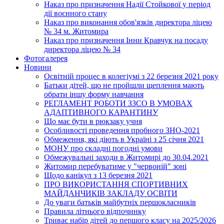
Наказ про призначення Надії Стойкової у період
дії воєнного стану
Наказ про виконання обов'язків директора ліцею
№ 34 м. Житомира
Наказ про призначення Інни Кравчук на посаду
директора ліцею № 34
Фотогалерея
Новини
Освітній процес в колегіумі з 22 березня 2021 року
Батьки дітей, що не пройшли щеплення мають
обрати іншу форму навчання
РЕГЛАМЕНТ РОБОТИ ЗЗСО В УМОВАХ
АДАПТИВНОГО КАРАНТИНУ
Що має бути в рюкзаку учня
Особливості проведення пробного ЗНО-2021
Обмеження, які діють в Україні з 25 січня 2021
МОНУ про складні погодні умови
Обмежувальні заходи в Житомирі до 30.04.2021
Житомир перебуватиме у "червоній" зоні
Щодо канікул з 13 березня 2021
ПРО ВИКОРИСТАННЯ СПОРТИВНИХ
МАЙДАНЧИКІВ ЗАКЛАДУ ОСВІТИ
До уваги батьків майбутніх першокласників
Правила літнього відпочинку
Триває набір дітей до першого класу на 2025/2026