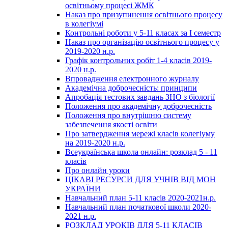
освітньому процесі ЖМК
Наказ про призупинення освітнього процесу
в колегіумі
Контрольні роботи у 5-11 класах за І семестр
Наказ про організацію освітнього процесу у
2019-2020 н.р.
Графік контрольних робіт 1-4 класів 2019-
2020 н.р.
Впровадження електронного журналу
Академічна доброчесність: принципи
Апробація тестових завдань ЗНО з біології
Положення про академічну доброчесність
Положення про внутрішню систему
забезпечення якості освіти
Про затвердження мережі класів колегіуму
на 2019-2020 н.р.
Всеукраїнська школа онлайн: розклад 5 - 11
класів
Про онлайн уроки
ЦІКАВІ РЕСУРСИ ДЛЯ УЧНІВ ВІД МОН
УКРАЇНИ
Навчальний план 5-11 класів 2020-2021н.р.
Навчальний план початкової школи 2020-
2021 н.р.
РОЗКЛАД УРОКІВ ДЛЯ 5-11 КЛАСІВ