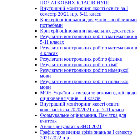
ПОЧАТКОВИХ КЛАСІВ НУШ
Внутрішній моніторинг якості освіти за І
семестр 20/21 н.р. 5-11 класи
Критерії оцінювання для учнів з особливими
потребами
Критерії оцінювання навчальних досягнень
Результати контрольних робіт з математики в
5-11 класах
Результати контрольних робіт з математики в
4 класах
Результати контрольних робіт з фізики
Результати контрольних робіт з хімії
Результати контрольних робіт з німецької
мови
Результати контрольних робіт з польської
мови
МОН України затвердило рекомендації щодо
оцінювання учнів 1-4 класів
Внутрішній моніторинг якості освіти
колегіантів за 2020/2021 н.р. 5-11 класи
Формувальне оцінювання. Пам'ятка для
вчителя
Аналіз результатів ЗНО 2021
Графік проведення зрізів знань за І семестр
2021/2022 н.р.