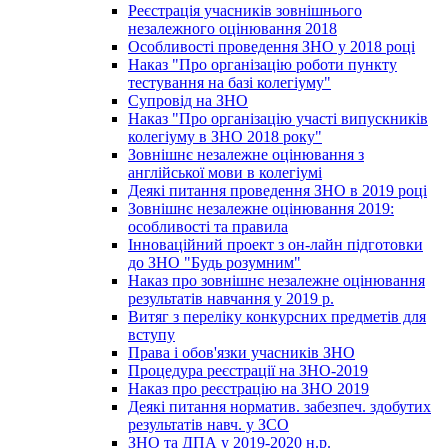
Реєстрація учасників зовнішнього
незалежного оцінювання 2018
Особливості проведення ЗНО у 2018 році
Наказ "Про організацію роботи пункту
тестування на базі колегіуму"
Супровід на ЗНО
Наказ "Про організацію участі випускників
колегіуму в ЗНО 2018 року"
Зовнішнє незалежне оцінювання з
англійської мови в колегіумі
Деякі питання проведення ЗНО в 2019 році
Зовнішнє незалежне оцінювання 2019:
особливості та правила
Інноваційний проект з он-лайн підготовки
до ЗНО "Будь розумним"
Наказ про зовнішнє незалежне оцінювання
результатів навчання у 2019 р.
Витяг з переліку конкурсних предметів для
вступу
Права і обов'язки учасників ЗНО
Процедура реєстрації на ЗНО-2019
Наказ про реєстрацію на ЗНО 2019
Деякі питання норматив. забезпеч. здобутих
результатів навч. у ЗСО
ЗНО та ДПА у 2019-2020 н.р.