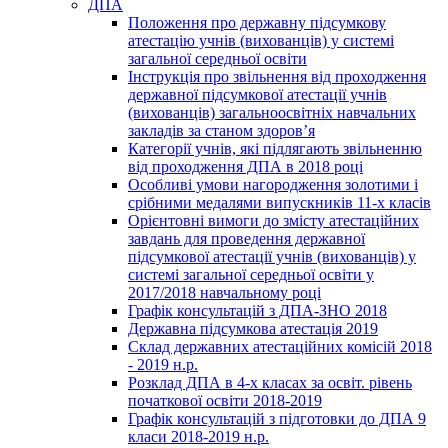
ДПА
Положення про державну підсумкову
атестацію учнів (вихованців) у системі
загальної середньої освіти
Інструкція про звільнення від проходження
державної підсумкової атестації учнів
(вихованців) загальноосвітніх навчальних
закладів за станом здоров’я
Категорії учнів, які підлягають звільненню
від проходження ДПА в 2018 році
Особливі умови нагородження золотими і
срібними медалями випускників 11-х класів
Орієнтовні вимоги до змісту атестаційних
завдань для проведення державної
підсумкової атестації учнів (вихованців) у
системі загальної середньої освіти у
2017/2018 навчальному році
Графік консультацій з ДПА-ЗНО 2018
Державна підсумкова атестація 2019
Склад державних атестаційних комісій 2018
- 2019 н.р.
Розклад ДПА в 4-х класах за освіт. рівень
початкової освіти 2018-2019
Графік консультацій з підготовки до ДПА 9
класи 2018-2019 н.р.