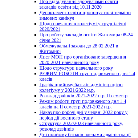
Про відвідування здобувачами освіти
закладів освіти від 10.11.2020
Департамент освіти пропонує нові терміни
зимових канікул
Щодо навчання в колегіумі у грудні-січні
2020/2021
Про роботу закладів освіти Житомира 08-24
січня 2021
Обмежувальні заходи до 28.02.2021 в
Житомирі
Лист МОН про організоване завершення
2020-2021 навчального року
Щодо структури навчального року
РЕЖИМ РОБОТИ груп подовженого дня 1-4
класів
Графік прийому батьків адміністрацією
колегіуму у 2021/2022 н.р.
Розклад дзвінків 2021-2022 н.р. ІІ семестр
Режим роботи груп подовженого дня 1-4
класів на ІІ семестр 2021-2022 н.р.
Наказ про робочі дні у червні 2022 року у
період дії воєнного стану
Структура 2022/2023 навчального року,
розклад дзвінків
Дні прийому батьків членами адміністрації