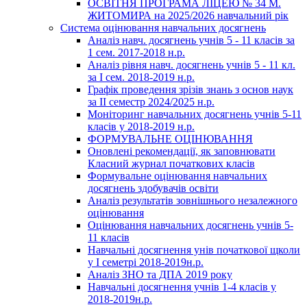
ОСВІТНЯ ПРОГРАМА ЛІЦЕЮ № 34 М.
ЖИТОМИРА на 2025/2026 навчальний рік
Система оцінювання навчальних досягнень
Аналіз навч. досягнень учнів 5 - 11 класів за
1 сем. 2017-2018 н.р.
Аналіз рівня навч. досягнень учнів 5 - 11 кл.
за І сем. 2018-2019 н.р.
Графік проведення зрізів знань з основ наук
за ІІ семестр 2024/2025 н.р.
Моніторинг навчальних досягнень учнів 5-11
класів у 2018-2019 н.р.
ФОРМУВАЛЬНЕ ОЦІНЮВАННЯ
Оновлені рекомендації, як заповнювати
Класний журнал початкових класів
Формувальне оцінювання навчальних
досягнень здобувачів освіти
Аналіз результатів зовнішнього незалежного
оцінювання
Оцінювання навчальних досягнень учнів 5-
11 класів
Навчальні досягнення унів початкової щколи
у І семетрі 2018-2019н.р.
Аналіз ЗНО та ДПА 2019 року
Навчальні досягнення учнів 1-4 класів у
2018-2019н.р.