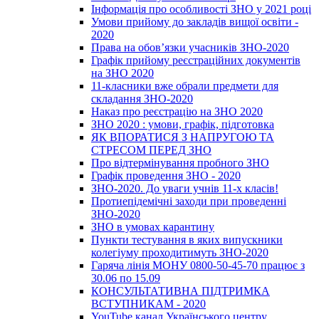
Інформація про особливості ЗНО у 2021 році
Умови прийому до закладів вищої освіти -
2020
Права на обов’язки учасників ЗНО-2020
Графік прийому реєстраційних документів
на ЗНО 2020
11-класники вже обрали предмети для
складання ЗНО-2020
Наказ про реєстрацію на ЗНО 2020
ЗНО 2020 : умови, графік, підготовка
ЯК ВПОРАТИСЯ З НАПРУГОЮ ТА
СТРЕСОМ ПЕРЕД ЗНО
Про відтермінування пробного ЗНО
Графік проведення ЗНО - 2020
ЗНО-2020. До уваги учнів 11-х класів!
Протиепідемічні заходи при проведенні
ЗНО-2020
ЗНО в умовах карантину
Пункти тестування в яких випускники
колегіуму проходитимуть ЗНО-2020
Гаряча лінія МОНУ 0800-50-45-70 працює з
30.06 по 15.09
КОНСУЛЬТАТИВНА ПІДТРИМКА
ВСТУПНИКАМ - 2020
YouTube канал Українського центру