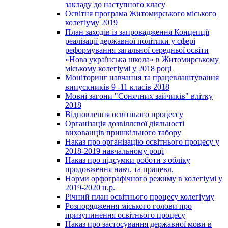
закладу до наступного класу
Освітня програма Житомирського міського
колегіуму 2019
План заходів із запровадження Концепції
реалізації державної політики у сфері
реформування загальної середньої освіти
«Нова українська школа» в Житомирському
міському колегіумі у 2018 році
Моніторинг навчання та працевлаштування
випускників 9 -11 класів 2018
Мовні загони "Сонячних зайчиків" влітку
2018
Відновлення освітнього процессу
Організація дозвіллєвої діяльності
вихованців пришкільного табору
Наказ про організацію освітнього процесу у
2018-2019 навчальному році
Наказ про підсумки роботи з обліку
продовження навч. та працевл.
Норми орфографічного режиму в колегіумі у
2019-2020 н.р.
Річний план освітнього процесу колегіуму
Розпорядження міського голови про
призупинення освітнього процесу
Наказ про застосування державної мови в