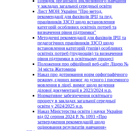
Порядок організації інклюзивного навчання
у закладах загальної середньої освіти
Лист МОН України "Про метод.
рекомендації для фахівців ІРЦ та пед.
працівників ЗЗСО щодо встановлення
категорій особливих освітніх потреб та
визначення рівня підтримки"
Методичні рекомендації для фахівців ІРЦ та
педагогічних працівників ЗЗСО щодо
встановлення категорій (типів) особливих
освітніх потреб (труднощів) та визначення
рівня підтримки в освітньому процесі
Положення про офіційний веб-сайт Ліцею №
34 міста Житомира
Наказ про дотримання норм орфографічного
режиму, єдиних вимог до усного і писемного
мовлення в ліцеї, вимог щодо ведення
ділової документації в 2023/2024 н.р.
Нормативне забезпечення освітнього
процесу в закладах загальної середньої
освіти у 2024/2025 н.р.
Наказ Міністерства освіти і науки України
від 02 серпня 2024 Р. № 1093 «Про
затвердження рекомендацій щодо
оцінювання результатів навчання»