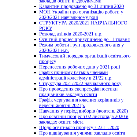
закладів освіти її здобувачами
Карантин продовжено до 31 липня 2020
МОН України про організацію роботи у
2020/2021 навчальному році
СТРУКТУРА 2020/2021 НАВЧАЛЬНОГО
РОКУ
Розклад дзінків 2020-2021 н.р.
Освітній процес призупинено до 11 травня
Режим роботи груп продовженого дня у
2020/2021 н.р.
Тимчасовий порядок організації освітнього
процесу
Перенесення робочих днів у 2021 році
Графік прийому батьків членами
адміністрації колегіуму в 21/22 н.р.
Структура 2021/2022 навчального року
Про проведення експрес-діагностики
працівників закладів освіти
Графік чергування класних керівників у
вересні-жовтні 2021р.
Навчання у період виборів (жовтень 2020)
Про освітній процес з 02 листопада 2020 в
закладах освіти міста
Щодо освітнього процесу з 23.11.2020
Про відвідування учнями закладів освіти