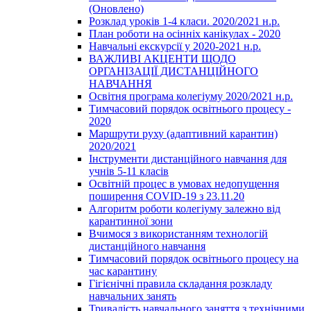
(Оновлено)
Розклад уроків 1-4 класи. 2020/2021 н.р.
План роботи на осінніх канікулах - 2020
Навчальні екскурсії у 2020-2021 н.р.
ВАЖЛИВІ АКЦЕНТИ ЩОДО
ОРГАНІЗАЦІЇ ДИСТАНЦІЙНОГО
НАВЧАННЯ
Освітня програма колегіуму 2020/2021 н.р.
Тимчасовий порядок освітнього процесу -
2020
Маршрути руху (адаптивний карантин)
2020/2021
Інструменти дистанційного навчання для
учнів 5-11 класів
Освітній процес в умовах недопущення
поширення COVID-19 з 23.11.20
Алгоритм роботи колегіуму залежно від
карантинної зони
Вчимося з використанням технологій
дистанційного навчання
Тимчасовий порядок освітнього процесу на
час карантину
Гігієнічні правила складання розкладу
навчальних занять
Тривалість навчального заняття з технічними