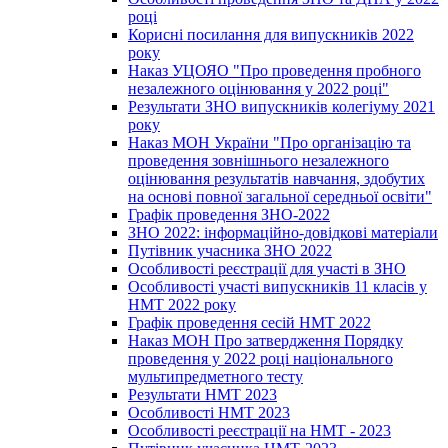
році
Корисні посилання для випускників 2022
року
Наказ УЦОЯО "Про проведення пробного
незалежного оцінювання у 2022 році"
Результати ЗНО випускників колегіуму 2021
року
Наказ МОН України "Про організацію та
проведення зовнішнього незалежного
оцінювання результатів навчання, здобутих
на основі повної загальної середньої освіти"
Графік проведення ЗНО-2022
ЗНО 2022: інформаційно-довідкові матеріали
Путівник учасника ЗНО 2022
Особливості реєстрації для участі в ЗНО
Особливості участі випускників 11 класів у
НМТ 2022 року
Графік проведення сесій НМТ 2022
Наказ МОН Про затвердження Порядку
проведення у 2022 році національного
мультипредметного тесту
Результати НМТ 2023
Особливості НМТ 2023
Особливості реєстрації на НМТ - 2023