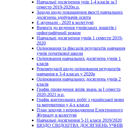
Навчальні досягнення унів 1-4 класів за І
семестр 2019-2020н.р.
Заходи щодо покращення якості навчальних
досягнень здобувачів освіти
Е-журнали - 2020 в колегіумі
Вимоги до ведення учнівських зошитів і
орфографічний режим
Навчальні досягнення учнів 1 семестр 2019-
2020
Оцінювання та фіксація результатів навчання
учнів початкової школи
Оцінювання навчальних досягнень учнів 1
класів
Рекомендації щодо оцінювання результатів
навчання в 3-4 класах у 2020р
Оцінювання навчальних досягнень учнів 2
класів
Графік проведення зрізів знань за І семестр
2020-2021 н.р.
Графік контрольних робіт з української мови
та математики у 4-х класах
План заходів з впровадження Електронного
Журналу в колегіумі
Навчальні досягнення 5-11 класи 2019/2020
ЩОДО СВІДОЦТВА ДОСЯГНЕНЬ УЧНІВ