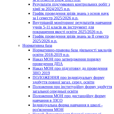
Результати підсумкових контрольних робіт з
хімії за 2024/2025 н.р.
Графік проведення зрізів знань з основ наук
за І семестр 2025/2026 н.р.
Внутрішній моніторинг результатів навчання
учнів 5-11 класів як інструмент для
покращення якості освіти 2025/2026 н.р.
Графік проведення зрізів знань за ІІ семестр
2025/2026 н.р.
Нормативна база
Нормативно-правова база діяльності закладів
освіти 2018-2019 н.р.
Наказ МОН про затвердження порядку
проведення ДПА
Наказ МОН про підготовку до проведення
ЗНО 2019
ПОЛОЖЕННЯ про індивідуальну форму
здобуття повної загал. серед. освіти
Положення про інституційну форму здобуття
загальної середньої освіти
Положення МОН про дистанційну форму
навчання в ЗЗСО
Індивідуальна форма навчання в школі -
роз'яснення МОН