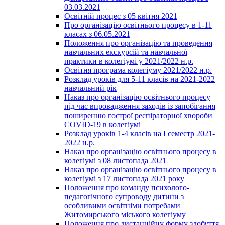
03.03.2021
Освітній процес з 05 квітня 2021
Про організацію освітнього процесу в 1-11
класах з 06.05.2021
Положення про організацію та проведення
навчальних екскурсій та навчальної
практики в колегіумі у 2021/2022 н.р.
Освітня програма колегіуму 2021/2022 н.р.
Розклад уроків для 5-11 класів на 2021-2022
навчальний рік
Наказ про організацію освітнього процесу
під час впровадження заходів із запобігання
поширенню гострої респіраторної хвороби
COVID-19 в колегіумі
Розклад уроків 1-4 класів на І семестр 2021-
2022 н.р.
Наказ про організацію освітнього процесу в
колегіумі з 08 листопада 2021
Наказ про організацію освітнього процесу в
колегіумі з 17 листопада 2021 року
Положення про команду психолого-
педагогічного супроводу дитини з
особливими освітніми потребами
Житомирського міського колегіуму
Положення про дистанційну форму здобуття