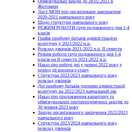
Обмежувальні заходи до 28.02.2021 в
Житомирі
Лист МОН про організоване завершення
2020-2021 навчального року
Щодо структури навчального року
РЕЖИМ РОБОТИ груп подовженого дня 1-4
класів
Графік прийому батьків адміністрацією
колегіуму у 2021/2022 н.р.
Розклад дзвінків 2021-2022 н.р. ІІ семестр
Режим роботи груп подовженого дня 1-4
класів на ІІ семестр 2021-2022 н.р.
Наказ про робочі дні у червні 2022 року у
період дії воєнного стану
Структура 2022/2023 навчального року,
розклад дзвінків
Дні прийому батьків членами адміністрації
колегіуму на 2022/2023 навчальний рік
Наказ про продовження карантину та
обмежувальних протиепідемічних заходів до
30 червня 2023 року
Заходи організованого закінчення 2022/2023
навчального року
Структура 2023/2024 навчального року,
розклад дзвінків