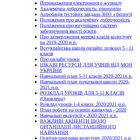
Впровадження електронного журналу
Академічна доброчесність: принципи
Апробація тестових завдань ЗНО з біології
Положення про академічну доброчесність
Положення про внутрішню систему
забезпечення якості освіти
Про затвердження мережі класів колегіуму
на 2019-2020 н.р.
Всеукраїнська школа онлайн: розклад 5 - 11
класів
Про онлайн уроки
ЦІКАВІ РЕСУРСИ ДЛЯ УЧНІВ ВІД МОН
УКРАЇНИ
Навчальний план 5-11 класів 2020-2021н.р.
Навчальний план початкової школи 2020-
2021 н.р.
РОЗКЛАД УРОКІВ ДЛЯ 5-11 КЛАСІВ
(Оновлено)
Розклад уроків 1-4 класи. 2020/2021 н.р.
План роботи на осінніх канікулах - 2020
Навчальні екскурсії у 2020-2021 н.р.
ВАЖЛИВІ АКЦЕНТИ ЩОДО
ОРГАНІЗАЦІЇ ДИСТАНЦІЙНОГО
НАВЧАННЯ
Освітня програма колегіуму 2020/2021 н.р.