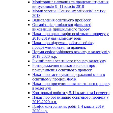
Моніторинг навчання та працевлаштування
випускників 9 -11 класів 2018
Мовні загони "Сонячних зайчиків" влітку
2018
Відновлення освітнього процессу
Організація дозвіллєвої діяльності
вихованців пришкільного табору
Наказ про організацію освітнього процесу у
2018-2019 навчальному році
Наказ про підсумки роботи з обліку
продовження навч. та працевл.
Норми орфографічного режиму в колегіумі у
2019-2020 н.р.
Річний план освітнього процесу колегіуму
Розпорядження міського голови про
призупинення освітнього процесу
Наказ про застосування державної мови в
освітньому процесі ЖМК
Наказ про призупинення освітнього процесу
в колегіумі
Контрольні роботи у 5-11 класах за І семестр
Наказ про організацію освітнього процесу у
2019-2020 н.р.
Графік контрольних робіт 1-4 класів 2019-
2020 н.р.