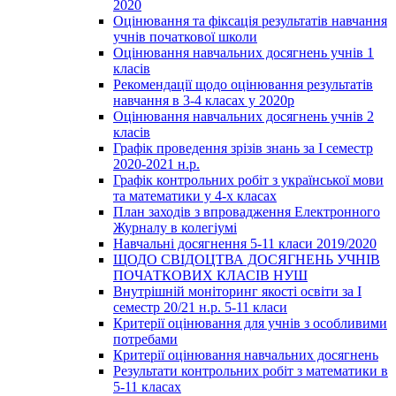
2020
Оцінювання та фіксація результатів навчання
учнів початкової школи
Оцінювання навчальних досягнень учнів 1
класів
Рекомендації щодо оцінювання результатів
навчання в 3-4 класах у 2020р
Оцінювання навчальних досягнень учнів 2
класів
Графік проведення зрізів знань за І семестр
2020-2021 н.р.
Графік контрольних робіт з української мови
та математики у 4-х класах
План заходів з впровадження Електронного
Журналу в колегіумі
Навчальні досягнення 5-11 класи 2019/2020
ЩОДО СВІДОЦТВА ДОСЯГНЕНЬ УЧНІВ
ПОЧАТКОВИХ КЛАСІВ НУШ
Внутрішній моніторинг якості освіти за І
семестр 20/21 н.р. 5-11 класи
Критерії оцінювання для учнів з особливими
потребами
Критерії оцінювання навчальних досягнень
Результати контрольних робіт з математики в
5-11 класах