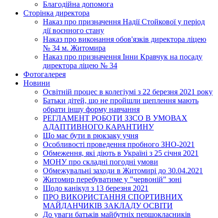
Благодійна допомога
Сторінка директора
Наказ про призначення Надії Стойкової у період
дії воєнного стану
Наказ про виконання обов'язків директора ліцею
№ 34 м. Житомира
Наказ про призначення Інни Кравчук на посаду
директора ліцею № 34
Фотогалерея
Новини
Освітній процес в колегіумі з 22 березня 2021 року
Батьки дітей, що не пройшли щеплення мають
обрати іншу форму навчання
РЕГЛАМЕНТ РОБОТИ ЗЗСО В УМОВАХ
АДАПТИВНОГО КАРАНТИНУ
Що має бути в рюкзаку учня
Особливості проведення пробного ЗНО-2021
Обмеження, які діють в Україні з 25 січня 2021
МОНУ про складні погодні умови
Обмежувальні заходи в Житомирі до 30.04.2021
Житомир перебуватиме у "червоній" зоні
Щодо канікул з 13 березня 2021
ПРО ВИКОРИСТАННЯ СПОРТИВНИХ
МАЙДАНЧИКІВ ЗАКЛАДУ ОСВІТИ
До уваги батьків майбутніх першокласників