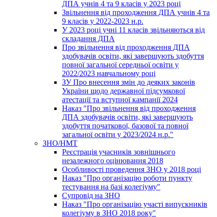
ДПА учнів 4 та 9 класів у 2023 році
Звільнення від проходження ДПА учнів 4 та
9 класів у 2022-2023 н.р.
У 2023 році учні 11 класів звільняються від
складання ДПА
Про звільнення від проходження ДПА
здобувачів освіти, які завершують здобуття
повної загальної середньої освіти у
2022/2023 навчальному році
ЗУ Про внесення змін до деяких законів
України щодо державної підсумкової
атестації та вступної кампанії 2024
Наказ "Про звільнення від проходження
ДПА здобувачів освіти, які завершують
здобуття початкової, базової та повної
загальної освіти у 2023/2024 н.р."
ЗНО/НМТ
Реєстрація учасників зовнішнього
незалежного оцінювання 2018
Особливості проведення ЗНО у 2018 році
Наказ "Про організацію роботи пункту
тестування на базі колегіуму"
Супровід на ЗНО
Наказ "Про організацію участі випускників
колегіуму в ЗНО 2018 року"