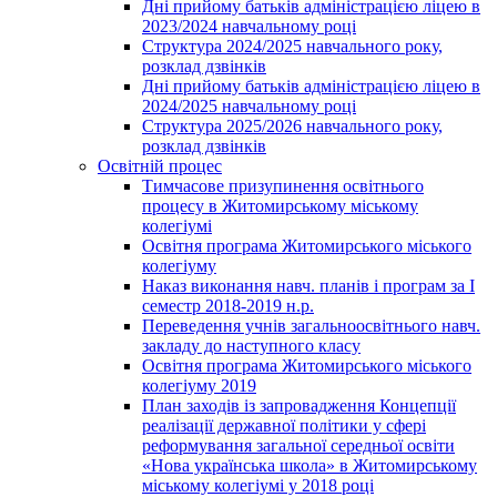
Дні прийому батьків адміністрацією ліцею в
2023/2024 навчальному році
Структура 2024/2025 навчального року,
розклад дзвінків
Дні прийому батьків адміністрацією ліцею в
2024/2025 навчальному році
Структура 2025/2026 навчального року,
розклад дзвінків
Освітній процес
Тимчасове призупинення освітнього
процесу в Житомирському міському
колегіумі
Освітня програма Житомирського міського
колегіуму
Наказ виконання навч. планів і програм за І
семестр 2018-2019 н.р.
Переведення учнів загальноосвітнього навч.
закладу до наступного класу
Освітня програма Житомирського міського
колегіуму 2019
План заходів із запровадження Концепції
реалізації державної політики у сфері
реформування загальної середньої освіти
«Нова українська школа» в Житомирському
міському колегіумі у 2018 році