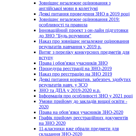
Зовнішнє незалежне оцінювання з
англійської мови в колегіумі
Деякі питання проведення ЗНО в 2019 році
Зовнішнє незалежне оцінювання 2019:
особливості та правила
Інноваційний проект з он-лайн підготовки
до ЗНО "Будь розумним"
Наказ про зовнішнє незалежне оцінювання
результатів навчання у 2019 р.
Витяг з переліку конкурсних предметів для
вступу
Права і обов'язки учасників ЗНО
Процедура реєстрації на ЗНО-2019
Наказ про реєстрацію на ЗНО 2019
Деякі питання норматив. забезпеч. здобутих
результатів навч. у ЗСО
ЗНО та ДПА у 2019-2020 н.р.
Інформація про особливості ЗНО у 2021 році
Умови прийому до закладів вищої освіти -
2020
Права на обов’язки учасників ЗНО-2020
Графік прийому реєстраційних документів
на ЗНО 2020
11-класники вже обрали предмети для
складання ЗНО-2020