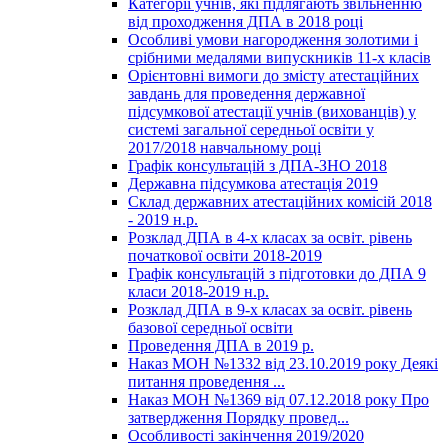
Категорії учнів, які підлягають звільненню
від проходження ДПА в 2018 році
Особливі умови нагородження золотими і
срібними медалями випускників 11-х класів
Орієнтовні вимоги до змісту атестаційних
завдань для проведення державної
підсумкової атестації учнів (вихованців) у
системі загальної середньої освіти у
2017/2018 навчальному році
Графік консультацій з ДПА-ЗНО 2018
Державна підсумкова атестація 2019
Склад державних атестаційних комісій 2018
- 2019 н.р.
Розклад ДПА в 4-х класах за освіт. рівень
початкової освіти 2018-2019
Графік консультацій з підготовки до ДПА 9
класи 2018-2019 н.р.
Розклад ДПА в 9-х класах за освіт. рівень
базової середньої освіти
Проведення ДПА в 2019 р.
Наказ МОН №1332 від 23.10.2019 року Деякі
питання проведення ...
Наказ МОН №1369 від 07.12.2018 року Про
затвердження Порядку провед...
Особливості закінчення 2019/2020