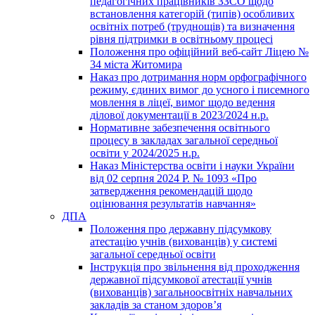
педагогічних працівників ЗЗСО щодо
встановлення категорій (типів) особливих
освітніх потреб (труднощів) та визначення
рівня підтримки в освітньому процесі
Положення про офіційний веб-сайт Ліцею №
34 міста Житомира
Наказ про дотримання норм орфографічного
режиму, єдиних вимог до усного і писемного
мовлення в ліцеї, вимог щодо ведення
ділової документації в 2023/2024 н.р.
Нормативне забезпечення освітнього
процесу в закладах загальної середньої
освіти у 2024/2025 н.р.
Наказ Міністерства освіти і науки України
від 02 серпня 2024 Р. № 1093 «Про
затвердження рекомендацій щодо
оцінювання результатів навчання»
ДПА
Положення про державну підсумкову
атестацію учнів (вихованців) у системі
загальної середньої освіти
Інструкція про звільнення від проходження
державної підсумкової атестації учнів
(вихованців) загальноосвітніх навчальних
закладів за станом здоров’я