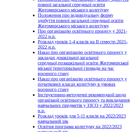
повної загальної середньої освіти
Житомирського міського колегіуму
Положення про індивідуальну форму
здобуття повної загальної середньої освіти
Житомирського міського колегіуму
Про організацію освітнього процесу у 2021-
2022 н.р.
Розклад уроків 1-4 класів на ІІ семестр 2021-
2022 н.р.
Наказ про організацію освітнього процесу у
закладах дошкільної,загальної
середньої,позашкільної освіти Житомирської
міської територіальної громади на час
воєнного стану
Наказ про організацію освітнього процесу у
початкових класах колегіуму в умовах
воєнного стану
Інструктивно-методичні рекомендації щодо
організації освітнього процесу та викладання
навчальних предметів у ЗЗСО у 2022/2023
н.р.
Розклад уроків для 5-11 класів на 2022/2023
навчальний рік
Освітня програма колегіуму на 2022/2023
навчальний рік