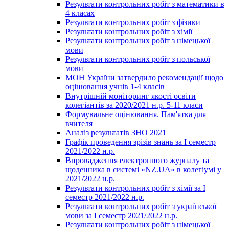
Результати контрольних робіт з математики в
4 класах
Результати контрольних робіт з фізики
Результати контрольних робіт з хімії
Результати контрольних робіт з німецької
мови
Результати контрольних робіт з польської
мови
МОН України затвердило рекомендації щодо
оцінювання учнів 1-4 класів
Внутрішній моніторинг якості освіти
колегіантів за 2020/2021 н.р. 5-11 класи
Формувальне оцінювання. Пам'ятка для
вчителя
Аналіз результатів ЗНО 2021
Графік проведення зрізів знань за І семестр
2021/2022 н.р.
Впровадження електронного журналу та
щоденника в системі «NZ.UA» в колегіумі у
2021/2022 н.р.
Результати контрольних робіт з хімії за І
семестр 2021/2022 н.р.
Результати контрольних робіт з української
мови за І семестр 2021/2022 н.р.
Результати контрольних робіт з німецької