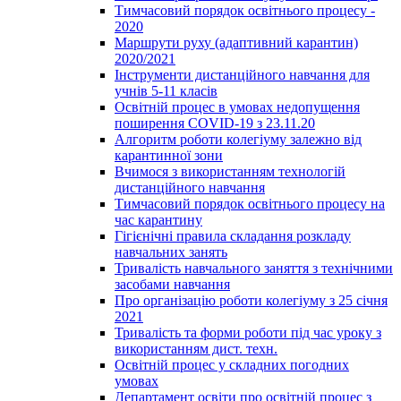
Тимчасовий порядок освітнього процесу -
2020
Маршрути руху (адаптивний карантин)
2020/2021
Інструменти дистанційного навчання для
учнів 5-11 класів
Освітній процес в умовах недопущення
поширення COVID-19 з 23.11.20
Алгоритм роботи колегіуму залежно від
карантинної зони
Вчимося з використанням технологій
дистанційного навчання
Тимчасовий порядок освітнього процесу на
час карантину
Гігієнічні правила складання розкладу
навчальних занять
Тривалість навчального заняття з технічними
засобами навчання
Про організацію роботи колегіуму з 25 січня
2021
Тривалість та форми роботи під час уроку з
використанням дист. техн.
Освітній процес у складних погодних
умовах
Департамент освіти про освітній процес з