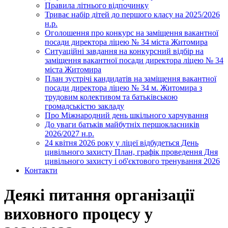
Правила літнього відпочинку
Триває набір дітей до першого класу на 2025/2026
н.р.
Оголошення про конкурс на заміщення вакантної
посади директора ліцею № 34 міста Житомира
Ситуаційні завдання на конкурсний відбір на
заміщення вакантної посади директора ліцею № 34
міста Житомира
План зустрічі кандидатів на заміщення вакантної
посади директора ліцею № 34 м. Житомира з
трудовим колективом та батьківською
громадськістю закладу
Про Міжнародний день шкільного харчування
До уваги батьків майбутніх першокласників
2026/2027 н.р.
24 квітня 2026 року у ліцеї відбудеться День
цивільного захисту План, графік проведення Дня
цивільного захисту і об'єктового тренування 2026
Контакти
Деякі питання організації
виховного процесу у