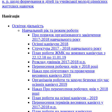
н. р. щодо формування в дітей та учнівської молоді ціннісних
життєвих навичок
Навігація
Освітня діяльність
Навчальний рік та режим роботи
Про порядок організованого закінчення
2017-2018 навчального року
Осінні канікули 2018
Структура 2017 - 2018 навчального року
План роботи ЖМК на зимових канікулах з
22.12.18 по 11.01.19
Розклад дзвінків 2017-2018 н.р.
Перенесення робочих днів у 2018 році
Наказ про підготовку та проведення
весняних канікул 2019
Організація роботи та заходи безпеки під час
осінніх канікул 2019
Наказ Про перенесення робочих днів у 2018
році
План роботи на осінні канікули - 2019
Перенесення термінів весняних канікул у
2017-2018 н.р.
План роботи на зимових канікулах