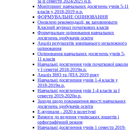
за ІІ семестр 2024/2025 н.р.
Моніторинг навчальних досягнень учнів 5-11
класів у 2018-2019 н.р.
ФОРМУВАЛЬНЕ ОЦІНЮВАННЯ
Оновлені рекомендації, як заповнювати
Класний журнал початкових класів
Формувальне оцінювання навчальних
досягнень здобувачів освіти
Аналіз результатів зовнішнього незалежного
оцінювання
Оцінювання навчальних досягнень учнів 5-
11 класів
Навчальні досягнення унів початкової щколи
у І семетрі 2018-2019н.р.
Аналіз ЗНО та ДПА 2019 року
Навчальні досягнення учнів 1-4 класів у
2018-2019н.р.
Навчальні досягнення унів 1-4 класів за І
семестр 2019-2020н.р.
Заходи щодо покращення якості навчальних
досягнень здобувачів освіти
Е-журнали - 2020 в колегіумі
Вимоги до ведення учнівських зошитів і
орфографічний режим
Навчальні досягнення учнів 1 семестр 2019-