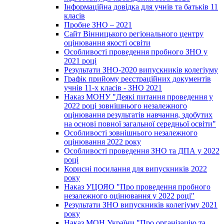
Інформаційна довідка для учнів та батьків 11
класів
Пробне ЗНО – 2021
Сайт Вінницького регіонального центру
оцінювання якості освіти
Особливості проведення пробного ЗНО у
2021 році
Результати ЗНО-2020 випускників колегіуму
Графік прийому реєстраційних документів
учнів 11-х класів - ЗНО 2021
Наказ МОНУ "Деякі питання проведення у
2022 році зовнішнього незалежного
оцінювання результатів навчання, здобутих
на основі повної загальної середньої освіти"
Особливості зовнішнього незалежного
оцінювання 2022 року
Особливості проведення ЗНО та ДПА у 2022
році
Корисні посилання для випускників 2022
року
Наказ УЦОЯО "Про проведення пробного
незалежного оцінювання у 2022 році"
Результати ЗНО випускників колегіуму 2021
року
Наказ МОН України "Про організацію та