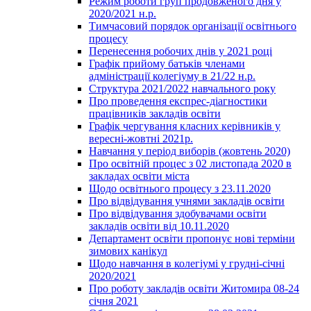
Режим роботи груп продовженого дня у
2020/2021 н.р.
Тимчасовий порядок організації освітнього
процесу
Перенесення робочих днів у 2021 році
Графік прийому батьків членами
адміністрації колегіуму в 21/22 н.р.
Структура 2021/2022 навчального року
Про проведення експрес-діагностики
працівників закладів освіти
Графік чергування класних керівників у
вересні-жовтні 2021р.
Навчання у період виборів (жовтень 2020)
Про освітній процес з 02 листопада 2020 в
закладах освіти міста
Щодо освітнього процесу з 23.11.2020
Про відвідування учнями закладів освіти
Про відвідування здобувачами освіти
закладів освіти від 10.11.2020
Департамент освіти пропонує нові терміни
зимових канікул
Щодо навчання в колегіумі у грудні-січні
2020/2021
Про роботу закладів освіти Житомира 08-24
січня 2021