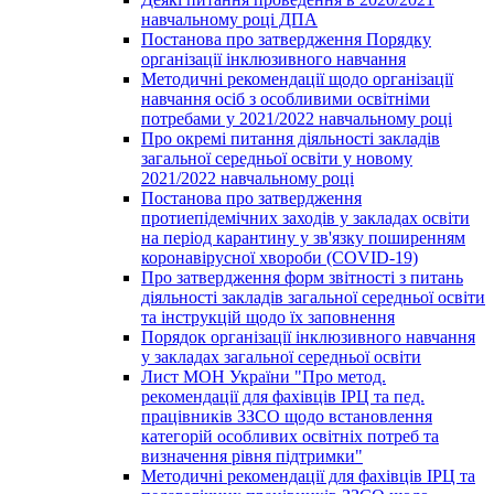
навчальному році ДПА
Постанова про затвердження Порядку
організації інклюзивного навчання
Методичні рекомендації щодо організації
навчання осіб з особливими освітніми
потребами у 2021/2022 навчальному році
Про окремі питання діяльності закладів
загальної середньої освіти у новому
2021/2022 навчальному році
Постанова про затвердження
протиепідемічних заходів у закладах освіти
на період карантину у зв'язку поширенням
коронавірусної хвороби (COVID-19)
Про затвердження форм звітності з питань
діяльності закладів загальної середньої освіти
та інструкцій щодо їх заповнення
Порядок організації інклюзивного навчання
у закладах загальної середньої освіти
Лист МОН України "Про метод.
рекомендації для фахівців ІРЦ та пед.
працівників ЗЗСО щодо встановлення
категорій особливих освітніх потреб та
визначення рівня підтримки"
Методичні рекомендації для фахівців ІРЦ та