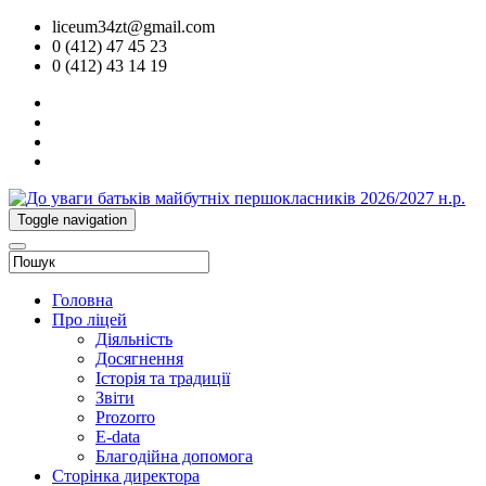
liceum34zt@gmail.com
0 (412) 47 45 23
0 (412) 43 14 19
Toggle navigation
Головна
Про ліцей
Діяльність
Досягнення
Історія та традиції
Звіти
Prozorro
E-data
Благодійна допомога
Сторінка директора