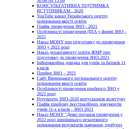
30.06 по 15.09
КОНСУЛЬТАТИВНА ПІДТРИМКА
ВСТУПНИКАМ - 2020
YouTube канал Українського центру
оцінювання якості освіти
Графік проведення ЗНО - 2021
Особливості проведення ДПА у формі ЗНО -
2021
Наказ МОНУ про підготовку до проведення
ЗНО у 2021 році
Наказ департаменту освіти ЖМР про
підготовку до проведення ЗНО-2021
Інформаційна довідка для учнів та батьків 11
класів
Пробне ЗНО – 2021
Сайт Вінницького регіонального центру
оцінювання якості освіти
Особливості проведення пробного ЗНО у
2021 році
Результати ЗНО-2020 випускників колегіуму
Графік прийому реєстраційних документів
учнів 11-х класів - ЗНО 2021
Наказ МОНУ "Деякі питання проведення у
2022 році зовнішнього незалежного
оцінювання результатів навчання, здобутих