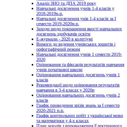
Аналіз ЗНО та ДПА 2019 року
Навчальні досягнення учнів 1-4 класів у
2018-2019н.р.
Навчальні досягнення унів 1-4 класів за І
семестр 2019-2020н.р.
Заходи щодо покращення якості навчальних
досягнень здобувачів освіти
Е-журнали - 2020 в колегіумі
Вимоги до ведення учнівських зошитів і
орфографічний режим
Навчальні досягнення учнів 1 семестр 2019-
2020
Оцінювання та фіксація результатів навчання
учнів початкової школи
Оцінювання навчальних досягнень учнів 1
класів
Рекомендації щодо оцінювання результатів
навчання в 3-4 класах у 2020р
Оцінювання навчальних досягнень учнів 2
класів
Графік проведення зрізів знань за І семестр
2020-2021 н.р.
Графік контрольних робіт з української мови
та математики у 4-х класах
План заходів з впровадження Електронного