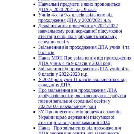
Навчальні предмети з яких проводиться
ДПА у 2020-2021 н.р. 9 клас
Учнів 4-х та 9-х класів звільнено від
проходження ДПА у 2020/2021 н.р.
Деякі питання проведення у 2021/2022
навчальному році державної підсумкової
атестації осіб, які здобувають загальну
середню освіту
Звільнення від проходження ДПА учнів 4 та
9 класів
Наказ МОН Про звільнення від проходження
ДПА учнів 4 та 9 класів у 2023 році
Звільнення від проходження ДПА учнів 4 та
9 класів у 2022-2023 н.р.
У 2023 році учні 11 класів звільняються від
складання ДПА
Про звільнення від проходження ДПА
здобувачів освіти, які завершують здобуття
повної загальної середньої освіти у
2022/2023 навчальному році
ЗУ Про внесення змін до деяких законів
України щодо державної підсумкової
атестації та вступної кампанії 2024
Наказ "Про звільнення від проходження
ДПА здобувачів освіти, які завершують