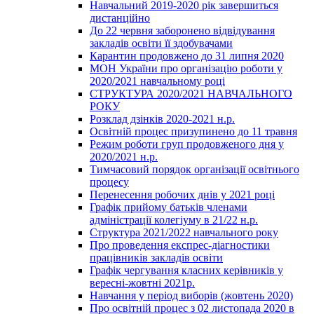
Навчальний 2019-2020 рік завершиться
дистанційно
До 22 червня заборонено відвідування
закладів освіти її здобувачами
Карантин продовжено до 31 липня 2020
МОН України про організацію роботи у
2020/2021 навчальному році
СТРУКТУРА 2020/2021 НАВЧАЛЬНОГО
РОКУ
Розклад дзінків 2020-2021 н.р.
Освітній процес призупинено до 11 травня
Режим роботи груп продовженого дня у
2020/2021 н.р.
Тимчасовий порядок організації освітнього
процесу
Перенесення робочих днів у 2021 році
Графік прийому батьків членами
адміністрації колегіуму в 21/22 н.р.
Структура 2021/2022 навчального року
Про проведення експрес-діагностики
працівників закладів освіти
Графік чергування класних керівників у
вересні-жовтні 2021р.
Навчання у період виборів (жовтень 2020)
Про освітній процес з 02 листопада 2020 в