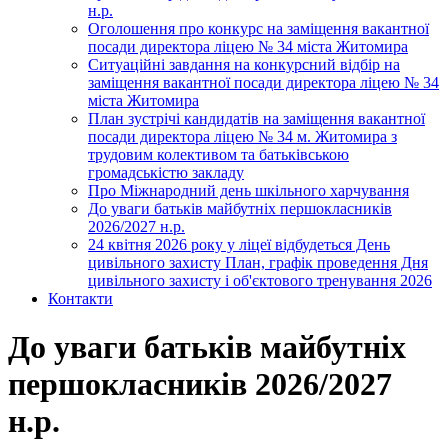
н.р.
Оголошення про конкурс на заміщення вакантної
посади директора ліцею № 34 міста Житомира
Ситуаційні завдання на конкурсний відбір на
заміщення вакантної посади директора ліцею № 34
міста Житомира
План зустрічі кандидатів на заміщення вакантної
посади директора ліцею № 34 м. Житомира з
трудовим колективом та батьківською
громадськістю закладу
Про Міжнародний день шкільного харчування
До уваги батьків майбутніх першокласників
2026/2027 н.р.
24 квітня 2026 року у ліцеї відбудеться День
цивільного захисту План, графік проведення Дня
цивільного захисту і об'єктового тренування 2026
Контакти
До уваги батьків майбутніх
першокласників 2026/2027
н.р.