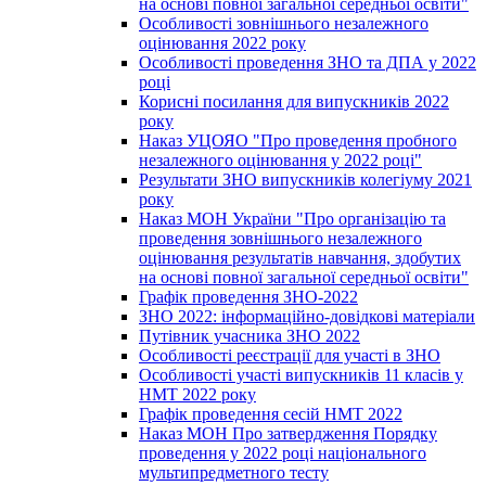
на основі повної загальної середньої освіти"
Особливості зовнішнього незалежного
оцінювання 2022 року
Особливості проведення ЗНО та ДПА у 2022
році
Корисні посилання для випускників 2022
року
Наказ УЦОЯО "Про проведення пробного
незалежного оцінювання у 2022 році"
Результати ЗНО випускників колегіуму 2021
року
Наказ МОН України "Про організацію та
проведення зовнішнього незалежного
оцінювання результатів навчання, здобутих
на основі повної загальної середньої освіти"
Графік проведення ЗНО-2022
ЗНО 2022: інформаційно-довідкові матеріали
Путівник учасника ЗНО 2022
Особливості реєстрації для участі в ЗНО
Особливості участі випускників 11 класів у
НМТ 2022 року
Графік проведення сесій НМТ 2022
Наказ МОН Про затвердження Порядку
проведення у 2022 році національного
мультипредметного тесту