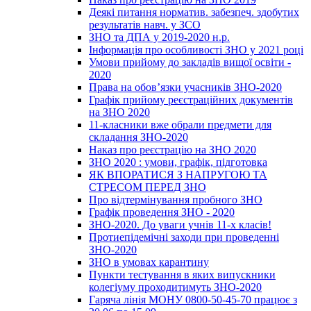
Деякі питання норматив. забезпеч. здобутих
результатів навч. у ЗСО
ЗНО та ДПА у 2019-2020 н.р.
Інформація про особливості ЗНО у 2021 році
Умови прийому до закладів вищої освіти -
2020
Права на обов’язки учасників ЗНО-2020
Графік прийому реєстраційних документів
на ЗНО 2020
11-класники вже обрали предмети для
складання ЗНО-2020
Наказ про реєстрацію на ЗНО 2020
ЗНО 2020 : умови, графік, підготовка
ЯК ВПОРАТИСЯ З НАПРУГОЮ ТА
СТРЕСОМ ПЕРЕД ЗНО
Про відтермінування пробного ЗНО
Графік проведення ЗНО - 2020
ЗНО-2020. До уваги учнів 11-х класів!
Протиепідемічні заходи при проведенні
ЗНО-2020
ЗНО в умовах карантину
Пункти тестування в яких випускники
колегіуму проходитимуть ЗНО-2020
Гаряча лінія МОНУ 0800-50-45-70 працює з