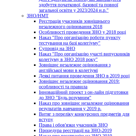
здобуття початкової, базової та повної
загальної освіти у 2023/2024 н.р."
ЗНО/НМТ
Реєстрація учасників зовнішнього
незалежного оцінювання 2018
Особливості проведення ЗНО у 2018 році
Наказ "Про організацію роботи пункту
тестування на базі колегіуму"
Супровід на ЗНО
Наказ "Про організацію участі випускників
колегіуму в ЗНО 2018 року"
Зовнішнє незалежне оцінювання з
англійської мови в колегіумі
Деякі питання проведення ЗНО в 2019 році
Зовнішнє незалежне оцінювання 2019:
особливості та правила
Інноваційний проект з он-лайн підготовки
до ЗНО "Будь розумним"
Наказ про зовнішнє незалежне оцінювання
результатів навчання у 2019 р.
Витяг з переліку конкурсних предметів для
вступу
Права і обов'язки учасників ЗНО
Процедура реєстрації на ЗНО-2019
Наказ про реєстрацію на ЗНО 2019