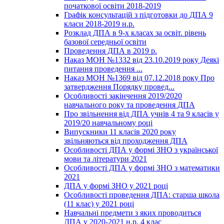
початкової освіти 2018-2019
Графік консультацій з підготовки до ДПА 9
класи 2018-2019 н.р.
Розклад ДПА в 9-х класах за освіт. рівень
базової середньої освіти
Проведення ДПА в 2019 р.
Наказ МОН №1332 від 23.10.2019 року Деякі
питання проведення ...
Наказ МОН №1369 від 07.12.2018 року Про
затвердження Порядку провед...
Особливості закінчення 2019/2020
навчального року та проведення ДПА
Про звільнення від ДПА учнів 4 та 9 класів у
2019/20 навчальному році
Випускники 11 класів 2020 року
звільняються від проходження ДПА
Особливості ДПА у формі ЗНО з української
мови та літератури 2021
Особливості ДПА у формі ЗНО з математики
2021
ДПА у формі ЗНО у 2021 році
Особливості проведення ДПА: старша школа
(11 клас) у 2021 році
Навчальні предмети з яких проводиться
ДПА у 2020-2021 н.р. 4 клас