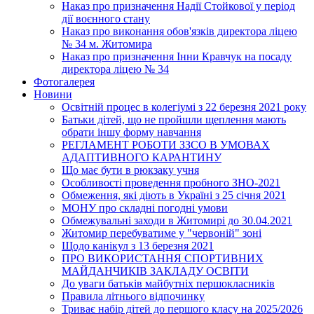
Наказ про призначення Надії Стойкової у період
дії воєнного стану
Наказ про виконання обов'язків директора ліцею
№ 34 м. Житомира
Наказ про призначення Інни Кравчук на посаду
директора ліцею № 34
Фотогалерея
Новини
Освітній процес в колегіумі з 22 березня 2021 року
Батьки дітей, що не пройшли щеплення мають
обрати іншу форму навчання
РЕГЛАМЕНТ РОБОТИ ЗЗСО В УМОВАХ
АДАПТИВНОГО КАРАНТИНУ
Що має бути в рюкзаку учня
Особливості проведення пробного ЗНО-2021
Обмеження, які діють в Україні з 25 січня 2021
МОНУ про складні погодні умови
Обмежувальні заходи в Житомирі до 30.04.2021
Житомир перебуватиме у "червоній" зоні
Щодо канікул з 13 березня 2021
ПРО ВИКОРИСТАННЯ СПОРТИВНИХ
МАЙДАНЧИКІВ ЗАКЛАДУ ОСВІТИ
До уваги батьків майбутніх першокласників
Правила літнього відпочинку
Триває набір дітей до першого класу на 2025/2026