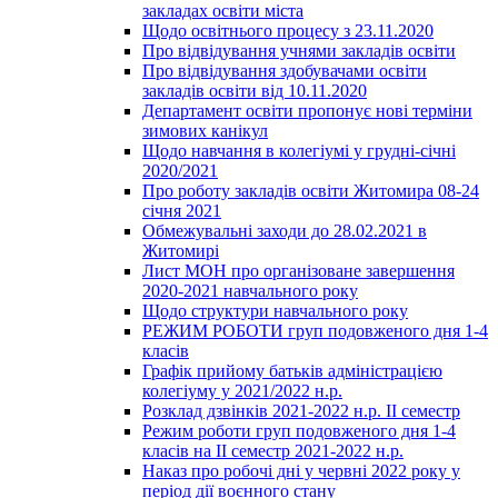
закладах освіти міста
Щодо освітнього процесу з 23.11.2020
Про відвідування учнями закладів освіти
Про відвідування здобувачами освіти
закладів освіти від 10.11.2020
Департамент освіти пропонує нові терміни
зимових канікул
Щодо навчання в колегіумі у грудні-січні
2020/2021
Про роботу закладів освіти Житомира 08-24
січня 2021
Обмежувальні заходи до 28.02.2021 в
Житомирі
Лист МОН про організоване завершення
2020-2021 навчального року
Щодо структури навчального року
РЕЖИМ РОБОТИ груп подовженого дня 1-4
класів
Графік прийому батьків адміністрацією
колегіуму у 2021/2022 н.р.
Розклад дзвінків 2021-2022 н.р. ІІ семестр
Режим роботи груп подовженого дня 1-4
класів на ІІ семестр 2021-2022 н.р.
Наказ про робочі дні у червні 2022 року у
період дії воєнного стану