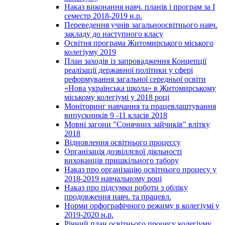
Наказ виконання навч. планів і програм за І
семестр 2018-2019 н.р.
Переведення учнів загальноосвітнього навч.
закладу до наступного класу
Освітня програма Житомирського міського
колегіуму 2019
План заходів із запровадження Концепції
реалізації державної політики у сфері
реформування загальної середньої освіти
«Нова українська школа» в Житомирському
міському колегіумі у 2018 році
Моніторинг навчання та працевлаштування
випускників 9 -11 класів 2018
Мовні загони "Сонячних зайчиків" влітку
2018
Відновлення освітнього процессу
Організація дозвіллєвої діяльності
вихованців пришкільного табору
Наказ про організацію освітнього процесу у
2018-2019 навчальному році
Наказ про підсумки роботи з обліку
продовження навч. та працевл.
Норми орфографічного режиму в колегіумі у
2019-2020 н.р.
Річний план освітнього процесу колегіуму