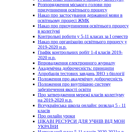
Розпорядження міського голови про
призупинення освітнього процесу
Наказ про застосування державної мови в
освітньому процесі ЖМК
Наказ про призупинення освітнього процесу
в колегіумі
Контрольні роботи у 5-11 класах за І семестр
Наказ про організацію освітнього процесу у
2019-2020 н.р.
Графік контрольних робіт 1-4 класів 2019-
2020 н.р.
Впровадження електронного журналу
Академічна доброчесність: принципи
Апробація тестових завдань ЗНО з біології
Положення про академічну доброчесність
Положення про внутрішню систему
забезпечення якості освіти
Про затвердження мережі класів колегіуму
на 2019-2020 н.р.
Всеукраїнська школа онлайн: розклад 5 - 11
класів
Про онлайн уроки
ЦІКАВІ РЕСУРСИ ДЛЯ УЧНІВ ВІД МОН
УКРАЇНИ
Навчальний план 5-11 класів 2020-2021н.р.