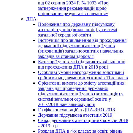
від 02 серпня 2024 Р. № 1093 «Про
затвердження рекомендацій щодо
оцінювання результатів навчання»
ДПА
Положення про державну підсумкову
атестацію учнів (вихованців) у системі
загальної середньої освіти
Інструкція про звільнення від проходження
державної підсумкової атестації учнів
(вихованців) загальноосвітніх навчальних
закладів за станом здоров’я
Категорії учнів, які підлягають звільненню
від проходження ДПА в 2018 році
Особливі умови нагородження золотими і
срібними медалями випускників 11-х класів
Орієнтовні вимоги до змісту атестаційних
завдань для проведення державної
підсумкової атестації учнів (вихованців) у
системі загальної середньої освіти у
2017/2018 навчальному році
Графік консультацій з ДПА-ЗНО 2018
Державна підсумкова атестація 2019
Склад державних атестаційних комісій 2018
- 2019 н.р.
Розклад ДПА в 4-х класах за освіт. рівень