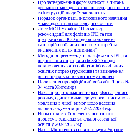
Про затвердження форм звітності з питань
діяльності закладів загальної середньої освіти
та інструкцій щодо їх заповнення
Порядок організації інклюзивного навчання
у закладах загальної середньої освіти
Лист МОН України "Про метод.
рекомендації для фахівців ІРЦ та пед.
працівників ЗЗСО щодо встановлення
категорій особливих освітніх потреб та
визначення рівня підтримки"
Методичні рекомендації для фахівців ІРЦ та
педагогічних працівників ЗЗСО щодо
встановлення категорій (типів) особливих
освітніх потреб (труднощів) та визначення
рівня підтримки в освітньому процесі
Положення про офіційний веб-сайт Ліцею №
34 міста Житомира
Наказ про дотримання норм орфографічного
режиму, єдиних вимог до усного і писемного
мовлення в ліцеї, вимог щодо ведення
ділової документації в 2023/2024 н.р.
Нормативне забезпечення освітнього
процесу в закладах загальної середньої
освіти у 2024/2025 н.р.
Наказ Міністерства освіти і науки України