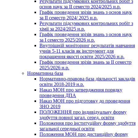
Результати підсумкових контрольних робіт з
основ наук за ІІ семестр 2024/2025 н.р.
Графік проведення зрізів знань з основ наук
за ІІ семестр 2024/ 2025 н.р.
Результати підсумкових контрольних робіт з
хімії за 2024/2025 н.р.
Графік проведення зрізів знань з основ наук
за І семестр 2025/2026 н.р.
Внутрішній моніторинг результатів навчання
учнів 5-11 класів як інструмент для
покращення якості освіти 2025/2026 н.р.
Графік проведення зрізів знань за ІІ семестр
2025/2026 н.р.
Нормативна база
Нормативно-правова база діяльності закладів
освіти 2018-2019 н.р.
Наказ МОН про затвердження порядку
проведення ДПА
Наказ МОН про підготовку до проведення
ЗНО 2019
ПОЛОЖЕННЯ про індивідуальну форму
здобуття повної загал. серед. освіти
Положення про інституційну форму здобуття
загальної середньої освіти
Положення МОН про дистанційну форму