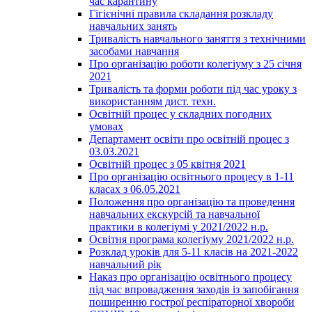
час карантину
Гігієнічні правила складання розкладу
навчальних занять
Тривалість навчального заняття з технічними
засобами навчання
Про організацію роботи колегіуму з 25 січня
2021
Тривалість та форми роботи під час уроку з
використанням дист. техн.
Освітній процес у складних погодних
умовах
Департамент освіти про освітній процес з
03.03.2021
Освітній процес з 05 квітня 2021
Про організацію освітнього процесу в 1-11
класах з 06.05.2021
Положення про організацію та проведення
навчальних екскурсій та навчальної
практики в колегіумі у 2021/2022 н.р.
Освітня програма колегіуму 2021/2022 н.р.
Розклад уроків для 5-11 класів на 2021-2022
навчальний рік
Наказ про організацію освітнього процесу
під час впровадження заходів із запобігання
поширенню гострої респіраторної хвороби