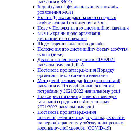
навчання в ЗЗСО
Індивідуальна форма навчання в школі -
роз'яснення МОН
Новий Держстандарт базової середньої
освіти: основні положення за 5 хв
Нове у Положенні про дистанційне навчання
МОН України щодо організації
дистанційного навчання
Щодо ведення класних журналів
Положення про дистанційну форму здобуття
освіти (нове)
Деякі питання проведення в 2020/2021
навчальному році ДПА
Постанова про затвердження Порядку
організації інклюзивного навчання
Методичні рекомендації щодо організації
навчання осіб з особливими освітніми
потребами у 2021/2022 навчальному році
Про окремі питання діяльності закладів
загальної середньої освіти у новому
2021/2022 навчальному році
Постанова про затвердження
протиепідемічних заходів у закладах освіти
на період карантину у зв'язку поширенням
коронавірусної хвороби (COVID-19)