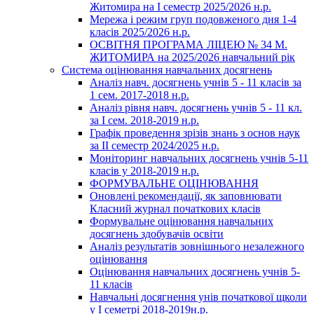
Житомира на І семестр 2025/2026 н.р.
Мережа і режим груп подовженого дня 1-4
класів 2025/2026 н.р.
ОСВІТНЯ ПРОГРАМА ЛІЦЕЮ № 34 М.
ЖИТОМИРА на 2025/2026 навчальний рік
Система оцінювання навчальних досягнень
Аналіз навч. досягнень учнів 5 - 11 класів за
1 сем. 2017-2018 н.р.
Аналіз рівня навч. досягнень учнів 5 - 11 кл.
за І сем. 2018-2019 н.р.
Графік проведення зрізів знань з основ наук
за ІІ семестр 2024/2025 н.р.
Моніторинг навчальних досягнень учнів 5-11
класів у 2018-2019 н.р.
ФОРМУВАЛЬНЕ ОЦІНЮВАННЯ
Оновлені рекомендації, як заповнювати
Класний журнал початкових класів
Формувальне оцінювання навчальних
досягнень здобувачів освіти
Аналіз результатів зовнішнього незалежного
оцінювання
Оцінювання навчальних досягнень учнів 5-
11 класів
Навчальні досягнення унів початкової щколи
у І семетрі 2018-2019н.р.