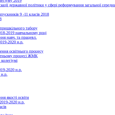
легіуму 2019
ізації державної політики у сфері реформування загальної серед
ускників 9 -11 класів 2018
8
в пришкільного табору
018-2019 навчальному році
ня навч. та працевл.
019-2020 н.р.
ення освітнього процесу
вітньому процесі ЖМК
 колегіумі
19-2020 н.р.
 н.р.
ня якості освіти
2019-2020 н.р.
асів