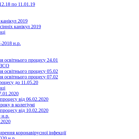
2.18 по 11.01.19
 канікул 2019
сінніх канікул 2019
оці
-2018 н.р.
я освітнього процесу 24.01
ЗЗСО
я освітнього процесу 05.02
я освітнього процесу 07.02
оцесу до 11.05.20
оці
7.01.2020
роцесу від 06.02.2020
року в колегіумі
роцесу від 10.02.2020
 н.р.
.2020
ення коронавірусної інфекції
20 н.р.