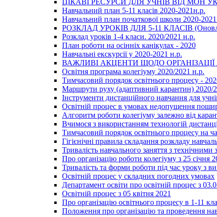
ЦІКАВІ РЕСУРСИ ДЛЯ УЧНІВ ВІД МОН У
Навчальний план 5-11 класів 2020-2021н.р.
Навчальний план початкової школи 2020-2021 
РОЗКЛАД УРОКІВ ДЛЯ 5-11 КЛАСІВ (Оновл
Розклад уроків 1-4 класи. 2020/2021 н.р.
План роботи на осінніх канікулах - 2020
Навчальні екскурсії у 2020-2021 н.р.
ВАЖЛИВІ АКЦЕНТИ ЩОДО ОРГАНІЗАЦІ
Освітня програма колегіуму 2020/2021 н.р.
Тимчасовий порядок освітнього процесу - 202
Маршрути руху (адаптивний карантин) 2020/
Інструменти дистанційного навчання для учнів
Освітній процес в умовах недопущення пошир
Алгоритм роботи колегіуму залежно від каран
Вчимося з використанням технологій дистанц
Тимчасовий порядок освітнього процесу на ч
Гігієнічні правила складання розкладу навчал
Тривалість навчального заняття з технічними
Про організацію роботи колегіуму з 25 січня 2
Тривалість та форми роботи під час уроку з в
Освітній процес у складних погодних умовах
Департамент освіти про освітній процес з 03.
Освітній процес з 05 квітня 2021
Про організацію освітнього процесу в 1-11 кла
Положення про організацію та проведення навч