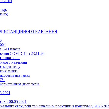
КРАЇНИ
н.р.
ено)
Ї ДИСТАНЦІЙНОГО НАВЧАННЯ
0
2021
 5-11 класів
ення COVID-19 з 23.11.20
тинної зони
ійного навчання
ас карантину
ьних занять
 засобами навчання
021
икористанням дист. техн.
03.2021
сах з 06.05.2021
альних екскурсій та навчальної практики в колегіумі у 2021/202