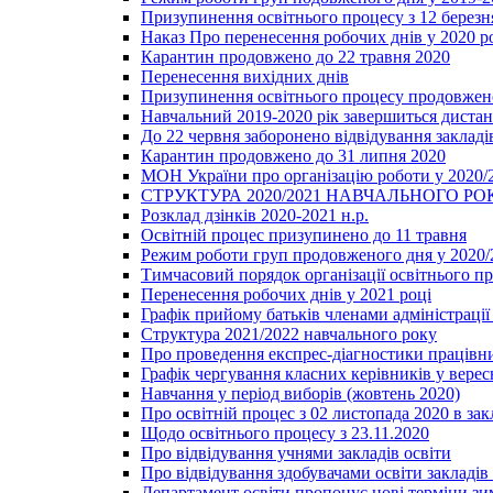
Призупинення освітнього процесу з 12 березня
Наказ Про перенесення робочих днів у 2020 р
Карантин продовжено до 22 травня 2020
Перенесення вихідних днів
Призупинення освітнього процесу продовжено
Навчальний 2019-2020 рік завершиться диста
До 22 червня заборонено відвідування закладів
Карантин продовжено до 31 липня 2020
МОН України про організацію роботи у 2020/
СТРУКТУРА 2020/2021 НАВЧАЛЬНОГО РО
Розклад дзінків 2020-2021 н.р.
Освітній процес призупинено до 11 травня
Режим роботи груп продовженого дня у 2020/2
Тимчасовий порядок організації освітнього п
Перенесення робочих днів у 2021 році
Графік прийому батьків членами адміністрації 
Структура 2021/2022 навчального року
Про проведення експрес-діагностики працівни
Графік чергування класних керівників у верес
Навчання у період виборів (жовтень 2020)
Про освітній процес з 02 листопада 2020 в зак
Щодо освітнього процесу з 23.11.2020
Про відвідування учнями закладів освіти
Про відвідування здобувачами освіти закладів 
Департамент освіти пропонує нові терміни зи