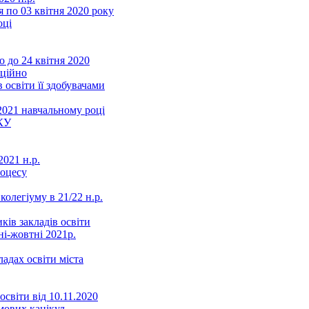
 по 03 квітня 2020 року
оці
 до 24 квітня 2020
нційно
 освіти її здобувачами
2021 навчальному році
КУ
021 н.р.
роцесу
колегіуму в 21/22 н.р.
ків закладів освіти
ні-жовтні 2021р.
ладах освіти міста
освіти від 10.11.2020
мових канікул