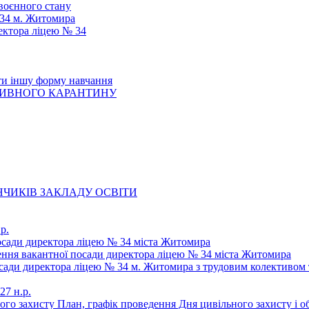
 воєнного стану
 34 м. Житомира
ектора ліцею № 34
ти іншу форму навчання
ТИВНОГО КАРАНТИНУ
ЧИКІВ ЗАКЛАДУ ОСВІТИ
р.
осади директора ліцею № 34 міста Житомира
щення вакантної посади директора ліцею № 34 міста Житомира
осади директора ліцею № 34 м. Житомира з трудовим колективом 
27 н.р.
ьного захисту План, графік проведення Дня цивільного захисту і 