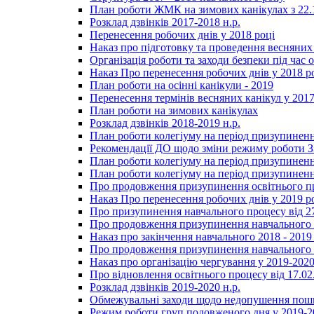
План роботи ЖМК на зимових канікулах з 22.1
Розклад дзвінків 2017-2018 н.р.
Перенесення робочих днів у 2018 році
Наказ про підготовку та проведення весняних
Організація роботи та заходи безпеки під час о
Наказ Про перенесення робочих днів у 2018 р
План роботи на осінні канікули - 2019
Перенесення термінів весняних канікул у 2017
План роботи на зимових канікулах
Розклад дзвінків 2018-2019 н.р.
План роботи колегіуму на період призупиненн
Рекомендації ДО щодо зміни режиму роботи 
План роботи колегіуму на період призупиненн
План роботи колегіуму на період призупиненн
Про продовження призупинення освітнього пр
Наказ Про перенесення робочих днів у 2019 р
Про призупинення навчального процесу від 2
Про продовження призупинення навчального п
Наказ про закінчення навчального 2018 - 2019 
Про продовження призупинення навчального п
Наказ про організацію чергування у 2019-2020
Про відновлення освітнього процесу від 17.02
Розклад дзвінків 2019-2020 н.р.
Обмежувальні заходи щодо недопушення пошир
Режим роботи груп подовженого дня у 2019-20