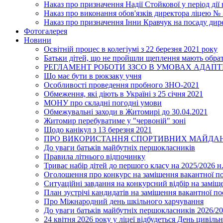
Наказ про призначення Надії Стойкової у період дії
Наказ про виконання обов'язків директора ліцею №
Наказ про призначення Інни Кравчук на посаду дир
Фотогалерея
Новини
Освітній процес в колегіумі з 22 березня 2021 року
Батьки дітей, що не пройшли щеплення мають обра
РЕГЛАМЕНТ РОБОТИ ЗЗСО В УМОВАХ АДАП
Що має бути в рюкзаку учня
Особливості проведення пробного ЗНО-2021
Обмеження, які діють в Україні з 25 січня 2021
МОНУ про складні погодні умови
Обмежувальні заходи в Житомирі до 30.04.2021
Житомир перебуватиме у "червоній" зоні
Щодо канікул з 13 березня 2021
ПРО ВИКОРИСТАННЯ СПОРТИВНИХ МАЙДАН
До уваги батьків майбутніх першокласників
Правила літнього відпочинку
Триває набір дітей до першого класу на 2025/2026 н.
Оголошення про конкурс на заміщення вакантної п
Ситуаційні завдання на конкурсний відбір на замі
План зустрічі кандидатів на заміщення вакантної п
Про Міжнародний день шкільного харчування
До уваги батьків майбутніх першокласників 2026/20
24 квітня 2026 року у ліцеї відбудеться День цивіл