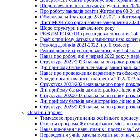
Щодо навчання в колегіумі у грудні-січні 2020
Про роботу закладів освіти Житомира 08-24 сі
Обмежувальні заходи до 28.02.2021 в Житоми
Лист МОН про організоване завершення 2020-
Щодо структури навчального року
РЕЖИМ РОБОТИ груп подовженого дня 1-4 к
Графік прийому батьків адміністрацією колегіу
Розклад дзвінків 2021-2022 н.р. ІІ семестр
Режим роботи груп подовженого дня 1-4 класів
Наказ про робочі дні у червні 2022 року у пері
Структура 2022/2023 навчального року, розкла
Дні прийому батьків членами адміністрації ко
Наказ про продовження карантину та обмежува
Заходи організованого закінчення 2022/2023 
Структура 2023/2024 навчального року, розкла
Дні прийому батьків адміністрацією ліцею в 
Структура 2024/2025 навчального року, розкла
Дні прийому батьків адміністрацією ліцею в 
Структура 2025/2026 навчального року, розкла
Освітній процес
Тимчасове призупинення освітнього процесу 
Освітня програма Житомирського міського ко
Наказ виконання навч. планів і програм за І се
Переведення учнів загальноосвітнього навч. з