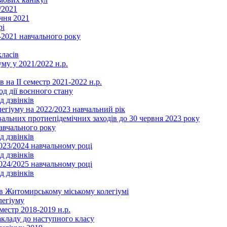
/2021
чня 2021
рі
2021 навчального року
ласів
му у 2021/2022 н.р.
 на ІІ семестр 2021-2022 н.р.
од дії воєнного стану
д дзвінків
легіуму на 2022/2023 навчальний рік
льних протиепідемічних заходів до 30 червня 2023 року
навчального року
д дзвінків
2023/2024 навчальному році
д дзвінків
2024/2025 навчальному році
д дзвінків
в Житомирському міському колегіумі
легіуму
местр 2018-2019 н.р.
акладу до наступного класу