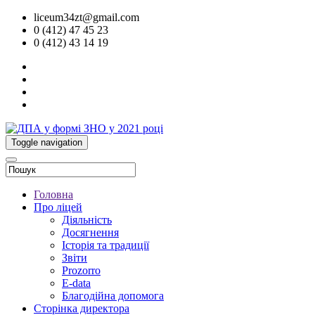
liceum34zt@gmail.com
0 (412) 47 45 23
0 (412) 43 14 19
Toggle navigation
Головна
Про ліцей
Діяльність
Досягнення
Історія та традиції
Звіти
Prozorro
E-data
Благодійна допомога
Сторінка директора