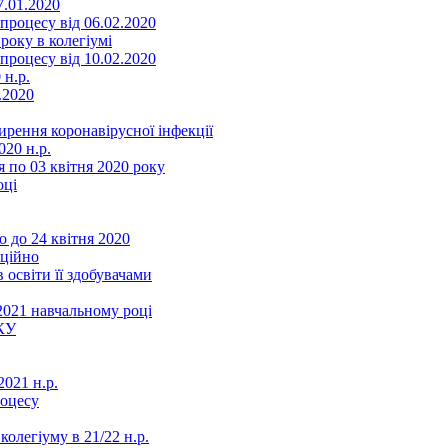
7.01.2020
роцесу від 06.02.2020
року в колегіумі
роцесу від 10.02.2020
 н.р.
.2020
ення коронавірусної інфекції
20 н.р.
 по 03 квітня 2020 року
оці
 до 24 квітня 2020
нційно
 освіти її здобувачами
2021 навчальному році
КУ
021 н.р.
роцесу
колегіуму в 21/22 н.р.