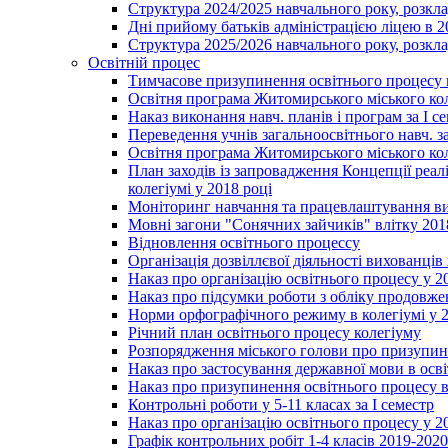
Структура 2024/2025 навчального року, розкла
Дні прийому батьків адміністрацією ліцею в 
Структура 2025/2026 навчального року, розкла
Освітній процес
Тимчасове призупинення освітнього процесу 
Освітня програма Житомирського міського ко
Наказ виконання навч. планів і програм за І се
Переведення учнів загальноосвітнього навч. з
Освітня програма Житомирського міського ко
План заходів із запровадження Концепції реал
колегіумі у 2018 році
Моніторинг навчання та працевлаштування вип
Мовні загони "Сонячних зайчиків" влітку 201
Відновлення освітнього процессу
Організація дозвіллєвої діяльності вихованці
Наказ про організацію освітнього процесу у 2
Наказ про підсумки роботи з обліку продовжен
Норми орфографічного режиму в колегіумі у 2
Річний план освітнього процесу колегіуму
Розпорядження міського голови про призупин
Наказ про застосування державної мови в ос
Наказ про призупинення освітнього процесу в
Контрольні роботи у 5-11 класах за І семестр
Наказ про організацію освітнього процесу у 20
Графік контрольних робіт 1-4 класів 2019-2020