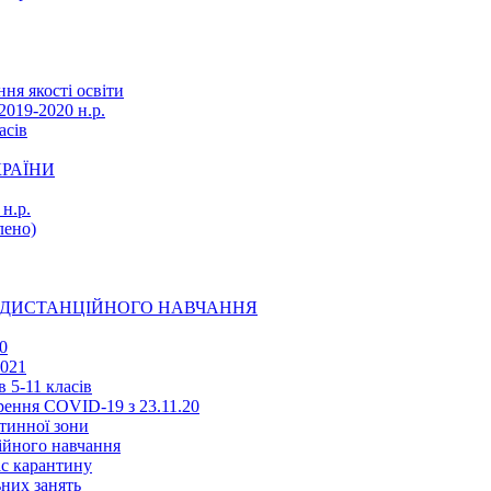
ня якості освіти
2019-2020 н.р.
асів
КРАЇНИ
н.р.
ено)
Ї ДИСТАНЦІЙНОГО НАВЧАННЯ
0
2021
 5-11 класів
ення COVID-19 з 23.11.20
тинної зони
ійного навчання
ас карантину
ьних занять