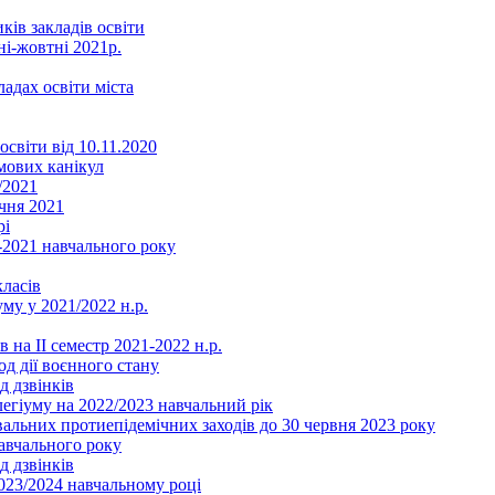
ків закладів освіти
ні-жовтні 2021р.
ладах освіти міста
освіти від 10.11.2020
мових канікул
/2021
чня 2021
рі
2021 навчального року
ласів
му у 2021/2022 н.р.
 на ІІ семестр 2021-2022 н.р.
од дії воєнного стану
д дзвінків
легіуму на 2022/2023 навчальний рік
льних протиепідемічних заходів до 30 червня 2023 року
навчального року
д дзвінків
2023/2024 навчальному році