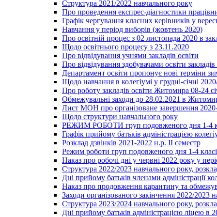
Структура 2021/2022 навчального року
Про проведення експрес-діагностики працівни
Графік чергування класних керівників у верес
Навчання у період виборів (жовтень 2020)
Про освітній процес з 02 листопада 2020 в зак
Щодо освітнього процесу з 23.11.2020
Про відвідування учнями закладів освіти
Про відвідування здобувачами освіти закладів 
Департамент освіти пропонує нові терміни зи
Щодо навчання в колегіумі у грудні-січні 2020
Про роботу закладів освіти Житомира 08-24 сі
Обмежувальні заходи до 28.02.2021 в Житоми
Лист МОН про організоване завершення 2020-
Щодо структури навчального року
РЕЖИМ РОБОТИ груп подовженого дня 1-4 к
Графік прийому батьків адміністрацією колегіу
Розклад дзвінків 2021-2022 н.р. ІІ семестр
Режим роботи груп подовженого дня 1-4 класів
Наказ про робочі дні у червні 2022 року у пері
Структура 2022/2023 навчального року, розкла
Дні прийому батьків членами адміністрації ко
Наказ про продовження карантину та обмежува
Заходи організованого закінчення 2022/2023 
Структура 2023/2024 навчального року, розкла
Дні прийому батьків адміністрацією ліцею в 