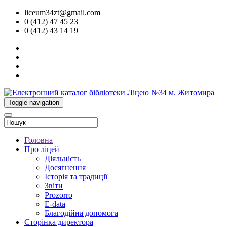
liceum34zt@gmail.com
0 (412) 47 45 23
0 (412) 43 14 19
Toggle navigation
Головна
Про ліцей
Діяльність
Досягнення
Історія та традиції
Звіти
Prozorro
E-data
Благодійна допомога
Сторінка директора