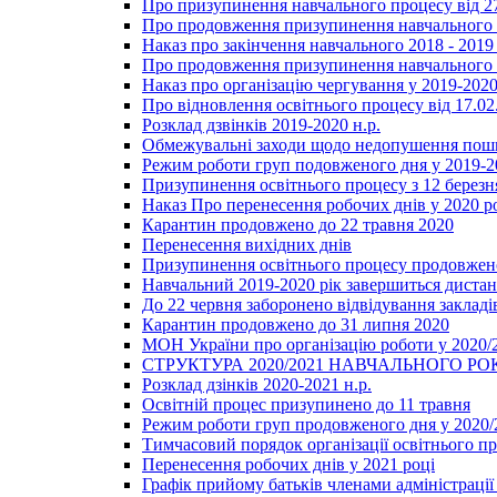
Про призупинення навчального процесу від 2
Про продовження призупинення навчального п
Наказ про закінчення навчального 2018 - 2019 
Про продовження призупинення навчального п
Наказ про організацію чергування у 2019-2020
Про відновлення освітнього процесу від 17.02
Розклад дзвінків 2019-2020 н.р.
Обмежувальні заходи щодо недопушення пошир
Режим роботи груп подовженого дня у 2019-20
Призупинення освітнього процесу з 12 березня
Наказ Про перенесення робочих днів у 2020 р
Карантин продовжено до 22 травня 2020
Перенесення вихідних днів
Призупинення освітнього процесу продовжено
Навчальний 2019-2020 рік завершиться диста
До 22 червня заборонено відвідування закладів
Карантин продовжено до 31 липня 2020
МОН України про організацію роботи у 2020/
СТРУКТУРА 2020/2021 НАВЧАЛЬНОГО РО
Розклад дзінків 2020-2021 н.р.
Освітній процес призупинено до 11 травня
Режим роботи груп продовженого дня у 2020/2
Тимчасовий порядок організації освітнього п
Перенесення робочих днів у 2021 році
Графік прийому батьків членами адміністрації 