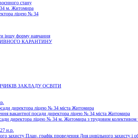
 воєнного стану
 34 м. Житомира
ектора ліцею № 34
ти іншу форму навчання
ТИВНОГО КАРАНТИНУ
ЧИКІВ ЗАКЛАДУ ОСВІТИ
р.
осади директора ліцею № 34 міста Житомира
щення вакантної посади директора ліцею № 34 міста Житомира
осади директора ліцею № 34 м. Житомира з трудовим колективом 
27 н.р.
ьного захисту План, графік проведення Дня цивільного захисту і 