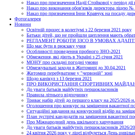
Наказ про призначення Надії Стойкової у період дії
Наказ про виконання обов'язків директора ліцею №
Наказ про призначення Інни Кравчук на посаду дир
Фотогалерея
Новини
Освітній процес в колегіумі з 22 березня 2021 року
Батьки дітей, що не пройшли щеплення мають обра
РЕГЛАМЕНТ РОБОТИ ЗЗСО В УМОВАХ АДАП
Що має бути в рюкзаку учня
Особливості проведення пробного ЗНО-2021
Обмеження, які діють в Україні з 25 січня 2021
МОНУ про складні погодні умови
Обмежувальні заходи в Житомирі до 30.04.2021
Житомир перебуватиме у "червоній" зоні
Щодо канікул з 13 березня 2021
ПРО ВИКОРИСТАННЯ СПОРТИВНИХ МАЙДАН
До уваги батьків майбутніх першокласників
Правила літнього відпочинку
Триває набір дітей до першого класу на 2025/2026 н.
Оголошення про конкурс на заміщення вакантної п
Ситуаційні завдання на конкурсний відбір на замі
План зустрічі кандидатів на заміщення вакантної п
Про Міжнародний день шкільного харчування
До уваги батьків майбутніх першокласників 2026/20
24 квітня 2026 року у ліцеї відбудеться День цивіл