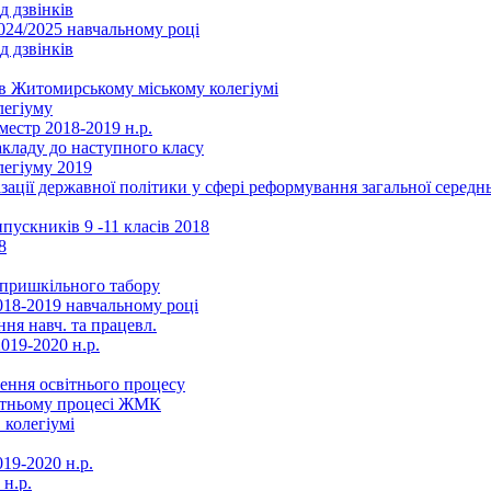
д дзвінків
2024/2025 навчальному році
д дзвінків
в Житомирському міському колегіумі
легіуму
местр 2018-2019 н.р.
акладу до наступного класу
легіуму 2019
ізації державної політики у сфері реформування загальної серед
ускників 9 -11 класів 2018
8
в пришкільного табору
018-2019 навчальному році
ня навч. та працевл.
019-2020 н.р.
ення освітнього процесу
вітньому процесі ЖМК
 колегіумі
19-2020 н.р.
 н.р.