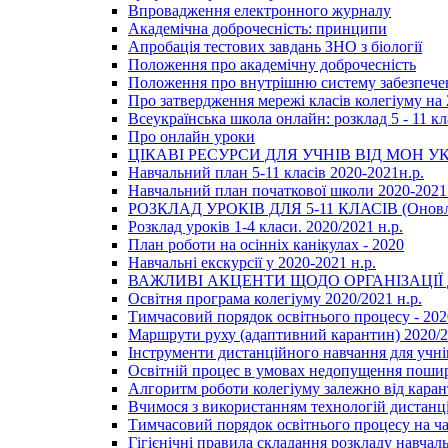
Впровадження електронного журналу
Академічна доброчесність: принципи
Апробація тестових завдань ЗНО з біології
Положення про академічну доброчесність
Положення про внутрішню систему забезпечен
Про затвердження мережі класів колегіуму на 
Всеукраїнська школа онлайн: розклад 5 - 11 кл
Про онлайн уроки
ЦІКАВІ РЕСУРСИ ДЛЯ УЧНІВ ВІД МОН У
Навчальний план 5-11 класів 2020-2021н.р.
Навчальний план початкової школи 2020-2021 
РОЗКЛАД УРОКІВ ДЛЯ 5-11 КЛАСІВ (Оновл
Розклад уроків 1-4 класи. 2020/2021 н.р.
План роботи на осінніх канікулах - 2020
Навчальні екскурсії у 2020-2021 н.р.
ВАЖЛИВІ АКЦЕНТИ ЩОДО ОРГАНІЗАЦІ
Освітня програма колегіуму 2020/2021 н.р.
Тимчасовий порядок освітнього процесу - 202
Маршрути руху (адаптивний карантин) 2020/
Інструменти дистанційного навчання для учнів
Освітній процес в умовах недопущення пошир
Алгоритм роботи колегіуму залежно від каран
Вчимося з використанням технологій дистанц
Тимчасовий порядок освітнього процесу на ч
Гігієнічні правила складання розкладу навчал