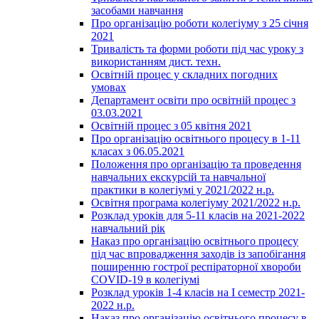
засобами навчання
Про організацію роботи колегіуму з 25 січня
2021
Тривалість та форми роботи під час уроку з
використанням дист. техн.
Освітній процес у складних погодних
умовах
Департамент освіти про освітній процес з
03.03.2021
Освітній процес з 05 квітня 2021
Про організацію освітнього процесу в 1-11
класах з 06.05.2021
Положення про організацію та проведення
навчальних екскурсій та навчальної
практики в колегіумі у 2021/2022 н.р.
Освітня програма колегіуму 2021/2022 н.р.
Розклад уроків для 5-11 класів на 2021-2022
навчальний рік
Наказ про організацію освітнього процесу
під час впровадження заходів із запобігання
поширенню гострої респіраторної хвороби
COVID-19 в колегіумі
Розклад уроків 1-4 класів на І семестр 2021-
2022 н.р.
Наказ про організацію освітнього процесу в