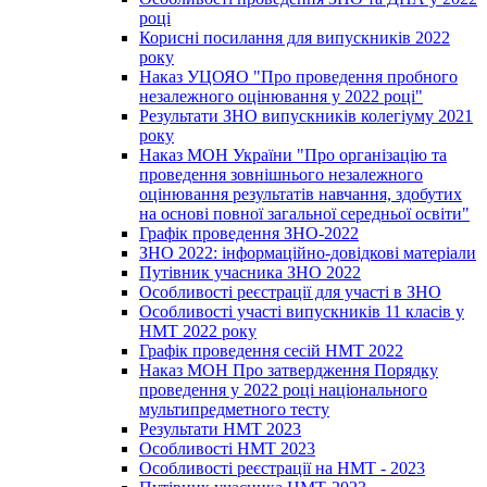
році
Корисні посилання для випускників 2022
року
Наказ УЦОЯО "Про проведення пробного
незалежного оцінювання у 2022 році"
Результати ЗНО випускників колегіуму 2021
року
Наказ МОН України "Про організацію та
проведення зовнішнього незалежного
оцінювання результатів навчання, здобутих
на основі повної загальної середньої освіти"
Графік проведення ЗНО-2022
ЗНО 2022: інформаційно-довідкові матеріали
Путівник учасника ЗНО 2022
Особливості реєстрації для участі в ЗНО
Особливості участі випускників 11 класів у
НМТ 2022 року
Графік проведення сесій НМТ 2022
Наказ МОН Про затвердження Порядку
проведення у 2022 році національного
мультипредметного тесту
Результати НМТ 2023
Особливості НМТ 2023
Особливості реєстрації на НМТ - 2023