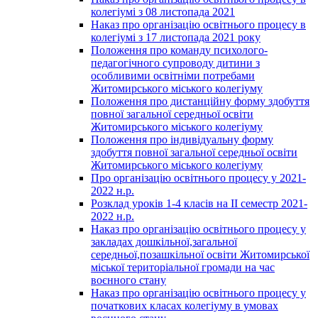
колегіумі з 08 листопада 2021
Наказ про організацію освітнього процесу в
колегіумі з 17 листопада 2021 року
Положення про команду психолого-
педагогічного супроводу дитини з
особливими освітніми потребами
Житомирського міського колегіуму
Положення про дистанційну форму здобуття
повної загальної середньої освіти
Житомирського міського колегіуму
Положення про індивідуальну форму
здобуття повної загальної середньої освіти
Житомирського міського колегіуму
Про організацію освітнього процесу у 2021-
2022 н.р.
Розклад уроків 1-4 класів на ІІ семестр 2021-
2022 н.р.
Наказ про організацію освітнього процесу у
закладах дошкільної,загальної
середньої,позашкільної освіти Житомирської
міської територіальної громади на час
воєнного стану
Наказ про організацію освітнього процесу у
початкових класах колегіуму в умовах