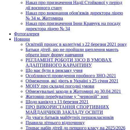
Наказ про призначення Надії Стойкової у період
дії воєнного стану
Наказ про виконання обов'язків директора ліцею
№ 34 м. Житомира
Наказ про призначення Інни Кравчук на посаду
директора ліцею № 34
Фотогалерея
Новини
Освітній процес в колегіумі з 22 березня 2021 року
Батьки дітей, що не пройшли щеплення мають
обрати іншу форму навчання
РЕГЛАМЕНТ РОБОТИ ЗЗСО В УМОВАХ
АДАПТИВНОГО КАРАНТИНУ
Що має бути в рюкзаку учня
Особливості проведення пробного ЗНО-2021
Обмеження, які діють в Україні з 25 січня 2021
МОНУ про складні погодні умови
Обмежувальні заходи в Житомирі до 30.04.2021
Житомир перебуватиме у "червоній" зоні
Щодо канікул з 13 березня 2021
ПРО ВИКОРИСТАННЯ СПОРТИВНИХ
МАЙДАНЧИКІВ ЗАКЛАДУ ОСВІТИ
До уваги батьків майбутніх першокласників
Правила літнього відпочинку
Триває набір дітей до першого класу на 2025/2026