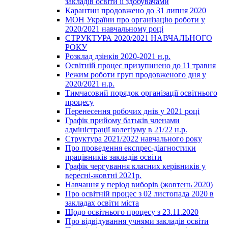
закладів освіти її здобувачами
Карантин продовжено до 31 липня 2020
МОН України про організацію роботи у
2020/2021 навчальному році
СТРУКТУРА 2020/2021 НАВЧАЛЬНОГО
РОКУ
Розклад дзінків 2020-2021 н.р.
Освітній процес призупинено до 11 травня
Режим роботи груп продовженого дня у
2020/2021 н.р.
Тимчасовий порядок організації освітнього
процесу
Перенесення робочих днів у 2021 році
Графік прийому батьків членами
адміністрації колегіуму в 21/22 н.р.
Структура 2021/2022 навчального року
Про проведення експрес-діагностики
працівників закладів освіти
Графік чергування класних керівників у
вересні-жовтні 2021р.
Навчання у період виборів (жовтень 2020)
Про освітній процес з 02 листопада 2020 в
закладах освіти міста
Щодо освітнього процесу з 23.11.2020
Про відвідування учнями закладів освіти