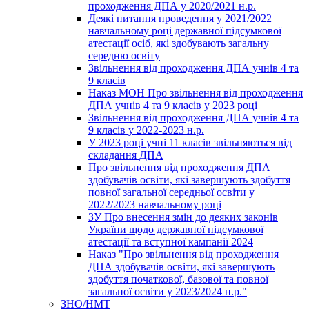
проходження ДПА у 2020/2021 н.р.
Деякі питання проведення у 2021/2022
навчальному році державної підсумкової
атестації осіб, які здобувають загальну
середню освіту
Звільнення від проходження ДПА учнів 4 та
9 класів
Наказ МОН Про звільнення від проходження
ДПА учнів 4 та 9 класів у 2023 році
Звільнення від проходження ДПА учнів 4 та
9 класів у 2022-2023 н.р.
У 2023 році учні 11 класів звільняються від
складання ДПА
Про звільнення від проходження ДПА
здобувачів освіти, які завершують здобуття
повної загальної середньої освіти у
2022/2023 навчальному році
ЗУ Про внесення змін до деяких законів
України щодо державної підсумкової
атестації та вступної кампанії 2024
Наказ "Про звільнення від проходження
ДПА здобувачів освіти, які завершують
здобуття початкової, базової та повної
загальної освіти у 2023/2024 н.р."
ЗНО/НМТ