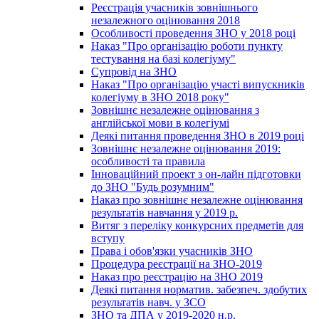
Реєстрація учасників зовнішнього
незалежного оцінювання 2018
Особливості проведення ЗНО у 2018 році
Наказ "Про організацію роботи пункту
тестування на базі колегіуму"
Супровід на ЗНО
Наказ "Про організацію участі випускників
колегіуму в ЗНО 2018 року"
Зовнішнє незалежне оцінювання з
англійської мови в колегіумі
Деякі питання проведення ЗНО в 2019 році
Зовнішнє незалежне оцінювання 2019:
особливості та правила
Інноваційний проект з он-лайн підготовки
до ЗНО "Будь розумним"
Наказ про зовнішнє незалежне оцінювання
результатів навчання у 2019 р.
Витяг з переліку конкурсних предметів для
вступу
Права і обов'язки учасників ЗНО
Процедура реєстрації на ЗНО-2019
Наказ про реєстрацію на ЗНО 2019
Деякі питання норматив. забезпеч. здобутих
результатів навч. у ЗСО
ЗНО та ДПА у 2019-2020 н.р.