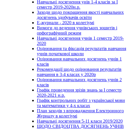
Навчальні досягнення унів 1-4 класів за І
семестр 2019-2020н.р.
Заходи щодо покращення якості навчальних
досягнень здобувачів освіти
Е-журнали - 2020 в колегіумі
Вимоги до ведення учнівських зошитів і
орфографічний режим
Навчальні досягнення учнів 1 семестр 2019-
2020
Оцінювання та фіксація результатів навчання
учнів початкової школи
Оцінювання навчальних досягнень учнів 1
класів
Рекомендації щодо оцінювання результатів
навчання в 3-4 класах у 2020р
Оцінювання навчальних досягнень учнів 2
класів
Графік проведення зрізів знань за І семестр
2020-2021 н.р.
Графік контрольних робіт з української мови
та математики у 4-х класах
План заходів з впровадження Електронного
Журналу в колегіумі
Навчальні досягнення 5-11 класи 2019/2020
ЩОДО СВІДОЦТВА ДОСЯГНЕНЬ УЧНІВ