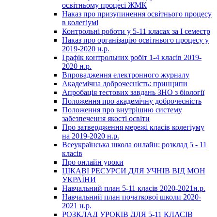
освітньому процесі ЖМК
Наказ про призупинення освітнього процесу
в колегіумі
Контрольні роботи у 5-11 класах за І семестр
Наказ про організацію освітнього процесу у
2019-2020 н.р.
Графік контрольних робіт 1-4 класів 2019-
2020 н.р.
Впровадження електронного журналу
Академічна доброчесність: принципи
Апробація тестових завдань ЗНО з біології
Положення про академічну доброчесність
Положення про внутрішню систему
забезпечення якості освіти
Про затвердження мережі класів колегіуму
на 2019-2020 н.р.
Всеукраїнська школа онлайн: розклад 5 - 11
класів
Про онлайн уроки
ЦІКАВІ РЕСУРСИ ДЛЯ УЧНІВ ВІД МОН
УКРАЇНИ
Навчальний план 5-11 класів 2020-2021н.р.
Навчальний план початкової школи 2020-
2021 н.р.
РОЗКЛАД УРОКІВ ДЛЯ 5-11 КЛАСІВ