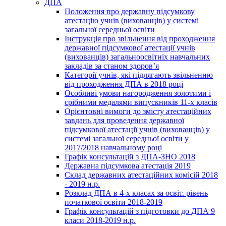
ДПА
Положення про державну підсумкову
атестацію учнів (вихованців) у системі
загальної середньої освіти
Інструкція про звільнення від проходження
державної підсумкової атестації учнів
(вихованців) загальноосвітніх навчальних
закладів за станом здоров’я
Категорії учнів, які підлягають звільненню
від проходження ДПА в 2018 році
Особливі умови нагородження золотими і
срібними медалями випускників 11-х класів
Орієнтовні вимоги до змісту атестаційних
завдань для проведення державної
підсумкової атестації учнів (вихованців) у
системі загальної середньої освіти у
2017/2018 навчальному році
Графік консультацій з ДПА-ЗНО 2018
Державна підсумкова атестація 2019
Склад державних атестаційних комісій 2018
- 2019 н.р.
Розклад ДПА в 4-х класах за освіт. рівень
початкової освіти 2018-2019
Графік консультацій з підготовки до ДПА 9
класи 2018-2019 н.р.