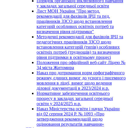
Порядок організації інклюзивного навчання
у закладах загальної середньої освіти
Лист МОН України "Про метод.
рекомендації для фахівців ІРЦ та пед.
працівників ЗЗСО щодо встановлення
категорій особливих освітніх потреб та
визначення рівня підтримки"
Методичні рекомендації для фахівців ІРЦ та
педагогічних працівників ЗЗСО щодо
встановлення категорій (типів) особливих
освітніх потреб (труднощів) та визначення
рівня підтримки в освітньому процесі
Положення про офіційний веб-сайт Ліцею №
34 міста Житомира
Наказ про дотримання норм орфографічного
режиму, єдиних вимог до усного і писемного
мовлення в ліцеї, вимог щодо ведення
ділової документації в 2023/2024 н.р.
Нормативне забезпечення освітнього
процесу в закладах загальної середньої
освіти у 2024/2025 н.р.
Наказ Міністерства освіти і науки України
від 02 серпня 2024 Р. № 1093 «Про
затвердження рекомендацій щодо
оцінювання результатів навчання»