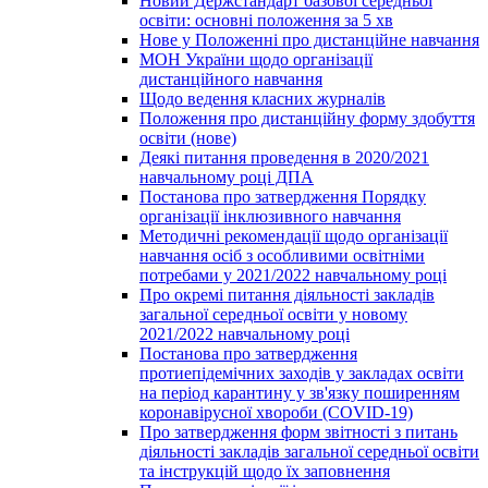
Новий Держстандарт базової середньої
освіти: основні положення за 5 хв
Нове у Положенні про дистанційне навчання
МОН України щодо організації
дистанційного навчання
Щодо ведення класних журналів
Положення про дистанційну форму здобуття
освіти (нове)
Деякі питання проведення в 2020/2021
навчальному році ДПА
Постанова про затвердження Порядку
організації інклюзивного навчання
Методичні рекомендації щодо організації
навчання осіб з особливими освітніми
потребами у 2021/2022 навчальному році
Про окремі питання діяльності закладів
загальної середньої освіти у новому
2021/2022 навчальному році
Постанова про затвердження
протиепідемічних заходів у закладах освіти
на період карантину у зв'язку поширенням
коронавірусної хвороби (COVID-19)
Про затвердження форм звітності з питань
діяльності закладів загальної середньої освіти
та інструкцій щодо їх заповнення