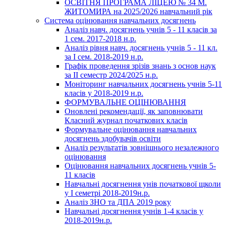
ОСВІТНЯ ПРОГРАМА ЛІЦЕЮ № 34 М.
ЖИТОМИРА на 2025/2026 навчальний рік
Система оцінювання навчальних досягнень
Аналіз навч. досягнень учнів 5 - 11 класів за
1 сем. 2017-2018 н.р.
Аналіз рівня навч. досягнень учнів 5 - 11 кл.
за І сем. 2018-2019 н.р.
Графік проведення зрізів знань з основ наук
за ІІ семестр 2024/2025 н.р.
Моніторинг навчальних досягнень учнів 5-11
класів у 2018-2019 н.р.
ФОРМУВАЛЬНЕ ОЦІНЮВАННЯ
Оновлені рекомендації, як заповнювати
Класний журнал початкових класів
Формувальне оцінювання навчальних
досягнень здобувачів освіти
Аналіз результатів зовнішнього незалежного
оцінювання
Оцінювання навчальних досягнень учнів 5-
11 класів
Навчальні досягнення унів початкової щколи
у І семетрі 2018-2019н.р.
Аналіз ЗНО та ДПА 2019 року
Навчальні досягнення учнів 1-4 класів у
2018-2019н.р.