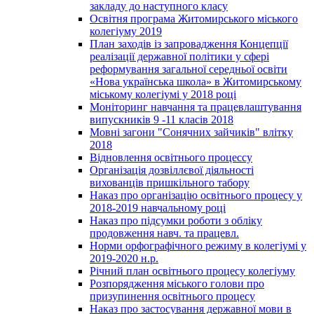
закладу до наступного класу
Освітня програма Житомирського міського
колегіуму 2019
План заходів із запровадження Концепції
реалізації державної політики у сфері
реформування загальної середньої освіти
«Нова українська школа» в Житомирському
міському колегіумі у 2018 році
Моніторинг навчання та працевлаштування
випускників 9 -11 класів 2018
Мовні загони "Сонячних зайчиків" влітку
2018
Відновлення освітнього процессу
Організація дозвіллєвої діяльності
вихованців пришкільного табору
Наказ про організацію освітнього процесу у
2018-2019 навчальному році
Наказ про підсумки роботи з обліку
продовження навч. та працевл.
Норми орфографічного режиму в колегіумі у
2019-2020 н.р.
Річний план освітнього процесу колегіуму
Розпорядження міського голови про
призупинення освітнього процесу
Наказ про застосування державної мови в