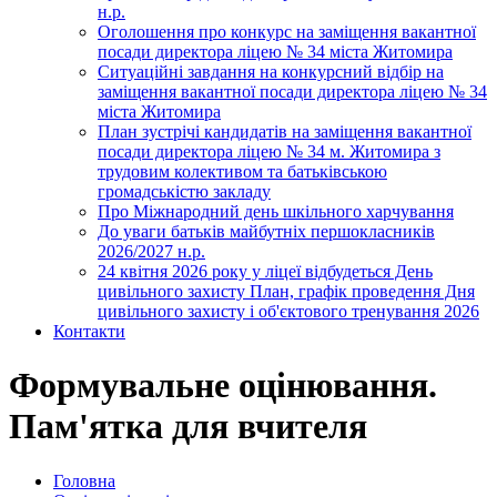
н.р.
Оголошення про конкурс на заміщення вакантної
посади директора ліцею № 34 міста Житомира
Ситуаційні завдання на конкурсний відбір на
заміщення вакантної посади директора ліцею № 34
міста Житомира
План зустрічі кандидатів на заміщення вакантної
посади директора ліцею № 34 м. Житомира з
трудовим колективом та батьківською
громадськістю закладу
Про Міжнародний день шкільного харчування
До уваги батьків майбутніх першокласників
2026/2027 н.р.
24 квітня 2026 року у ліцеї відбудеться День
цивільного захисту План, графік проведення Дня
цивільного захисту і об'єктового тренування 2026
Контакти
Формувальне оцінювання.
Пам'ятка для вчителя
Головна