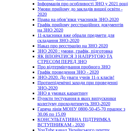
Інформація про особливості ЗНО у 2021 році
Умови прийому до закладів вищої освіти -
2020
Права на обов’язки учасників ЗНО-2020
Графік прийому реєстраційних документів
на ЗНО 2020
11-класники вже обрали предмети для
складання ЗНО-2020
Наказ про реєстрацію на ЗНО 2020
ЗНО 2020 : умови, графік, підготовка
ЯК ВПОРАТИСЯ З НАПРУГОЮ ТА
СТРЕСОМ ПЕРЕД ЗНО
Про відтермінування пробного ЗНО
Графік проведення ЗНО - 2020
ЗНО-2020. До уваги учнів 11-х класів!
Протиепідемічні заходи при проведенні
ЗНО-2020
ЗНО в умовах карантину
Пункти тестування в яких випускники
колегіуму проходитимуть ЗНО-2020
Гаряча лінія МОНУ 0800-50-45-70 працює з
30.06 по 15.09
КОНСУЛЬТАТИВНА ПІДТРИМКА
ВСТУПНИКАМ - 2020
YouTube канал Українського центру