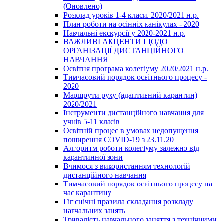
(Оновлено)
Розклад уроків 1-4 класи. 2020/2021 н.р.
План роботи на осінніх канікулах - 2020
Навчальні екскурсії у 2020-2021 н.р.
ВАЖЛИВІ АКЦЕНТИ ЩОДО
ОРГАНІЗАЦІЇ ДИСТАНЦІЙНОГО
НАВЧАННЯ
Освітня програма колегіуму 2020/2021 н.р.
Тимчасовий порядок освітнього процесу -
2020
Маршрути руху (адаптивний карантин)
2020/2021
Інструменти дистанційного навчання для
учнів 5-11 класів
Освітній процес в умовах недопущення
поширення COVID-19 з 23.11.20
Алгоритм роботи колегіуму залежно від
карантинної зони
Вчимося з використанням технологій
дистанційного навчання
Тимчасовий порядок освітнього процесу на
час карантину
Гігієнічні правила складання розкладу
навчальних занять
Тривалість навчального заняття з технічними