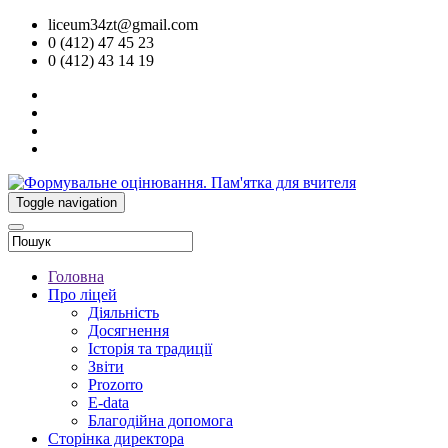
liceum34zt@gmail.com
0 (412) 47 45 23
0 (412) 43 14 19
Toggle navigation
Головна
Про ліцей
Діяльність
Досягнення
Історія та традиції
Звіти
Prozorro
E-data
Благодійна допомога
Сторінка директора