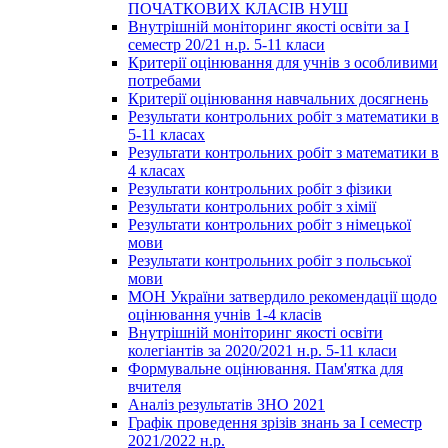
ПОЧАТКОВИХ КЛАСІВ НУШ
Внутрішній моніторинг якості освіти за І
семестр 20/21 н.р. 5-11 класи
Критерії оцінювання для учнів з особливими
потребами
Критерії оцінювання навчальних досягнень
Результати контрольних робіт з математики в
5-11 класах
Результати контрольних робіт з математики в
4 класах
Результати контрольних робіт з фізики
Результати контрольних робіт з хімії
Результати контрольних робіт з німецької
мови
Результати контрольних робіт з польської
мови
МОН України затвердило рекомендації щодо
оцінювання учнів 1-4 класів
Внутрішній моніторинг якості освіти
колегіантів за 2020/2021 н.р. 5-11 класи
Формувальне оцінювання. Пам'ятка для
вчителя
Аналіз результатів ЗНО 2021
Графік проведення зрізів знань за І семестр
2021/2022 н.р.