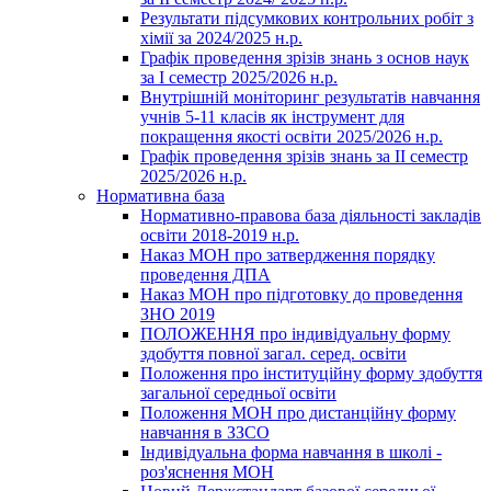
Результати підсумкових контрольних робіт з
хімії за 2024/2025 н.р.
Графік проведення зрізів знань з основ наук
за І семестр 2025/2026 н.р.
Внутрішній моніторинг результатів навчання
учнів 5-11 класів як інструмент для
покращення якості освіти 2025/2026 н.р.
Графік проведення зрізів знань за ІІ семестр
2025/2026 н.р.
Нормативна база
Нормативно-правова база діяльності закладів
освіти 2018-2019 н.р.
Наказ МОН про затвердження порядку
проведення ДПА
Наказ МОН про підготовку до проведення
ЗНО 2019
ПОЛОЖЕННЯ про індивідуальну форму
здобуття повної загал. серед. освіти
Положення про інституційну форму здобуття
загальної середньої освіти
Положення МОН про дистанційну форму
навчання в ЗЗСО
Індивідуальна форма навчання в школі -
роз'яснення МОН