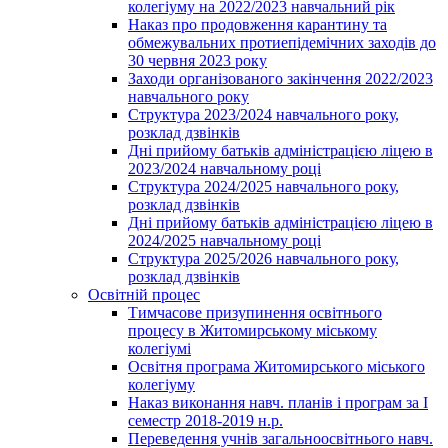
колегіуму на 2022/2023 навчальний рік
Наказ про продовження карантину та
обмежувальних протиепідемічних заходів до
30 червня 2023 року
Заходи організованого закінчення 2022/2023
навчального року
Структура 2023/2024 навчального року,
розклад дзвінків
Дні прийому батьків адміністрацією ліцею в
2023/2024 навчальному році
Структура 2024/2025 навчального року,
розклад дзвінків
Дні прийому батьків адміністрацією ліцею в
2024/2025 навчальному році
Структура 2025/2026 навчального року,
розклад дзвінків
Освітній процес
Тимчасове призупинення освітнього
процесу в Житомирському міському
колегіумі
Освітня програма Житомирського міського
колегіуму
Наказ виконання навч. планів і програм за І
семестр 2018-2019 н.р.
Переведення учнів загальноосвітнього навч.