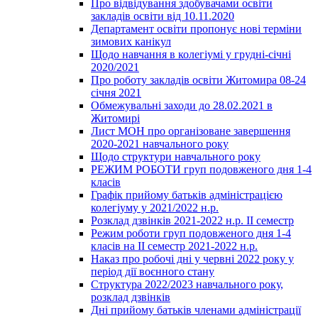
Про відвідування здобувачами освіти
закладів освіти від 10.11.2020
Департамент освіти пропонує нові терміни
зимових канікул
Щодо навчання в колегіумі у грудні-січні
2020/2021
Про роботу закладів освіти Житомира 08-24
січня 2021
Обмежувальні заходи до 28.02.2021 в
Житомирі
Лист МОН про організоване завершення
2020-2021 навчального року
Щодо структури навчального року
РЕЖИМ РОБОТИ груп подовженого дня 1-4
класів
Графік прийому батьків адміністрацією
колегіуму у 2021/2022 н.р.
Розклад дзвінків 2021-2022 н.р. ІІ семестр
Режим роботи груп подовженого дня 1-4
класів на ІІ семестр 2021-2022 н.р.
Наказ про робочі дні у червні 2022 року у
період дії воєнного стану
Структура 2022/2023 навчального року,
розклад дзвінків
Дні прийому батьків членами адміністрації