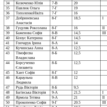
34
Козюченко Юлія
7-В
20
35
Павлюк Ольга
7-Г
19
36
ТополенкоНікіта
7-Г
16
37
Добриневська
8-
Г
18,5
І
Анастасія
38
Гуцуляк Роксолана
8-Г
16
ІІ
39
Баженова Софія
8-В
14,5
ІІІ
40
Білоус Катерина
8-Г
14,5
41
Гончарук Ірина
8-А
14
42
Кучинська Анна
8-А
12,5
43
Тімофєєва
8-Б
12,5
Владислава
44
Борсученко
8-Б
12,5
Єлизавета
45
Хант Софія
8-Г
12
46
Караульна
8-В
12
Людмила
47
Рудь Вікторія
8-Б
9,5
48
Багінська Вікторія
9-А
21,5
І
49
Ярмола Тетяна
9-А
21
І
І
50
Прокопенко Софія
9-Г
20.5
ІІ
І