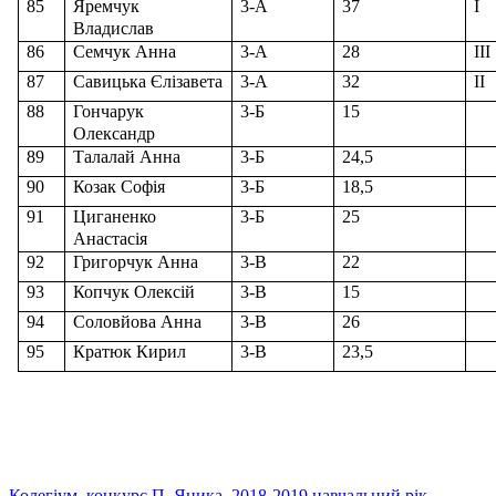
85
Яремчук
3-А
37
І
Владислав
86
Семчук Анна
3-А
28
ІІІ
87
Савицька Єлізавета
3-А
32
ІІ
88
Гончарук
3-Б
15
Олександр
89
Талалай Анна
3-Б
24,5
90
Козак Софія
3-Б
18,5
91
Циганенко
3-Б
25
Анастасія
9
2
Григорчук Анна
3-В
22
93
Копчук Олексій
3-В
15
94
Соловйова Анна
3-В
26
95
Кратюк Кирил
3-В
23,5
Колегіум
,
конкурс П. Яцика
,
2018-2019 навчальний рік