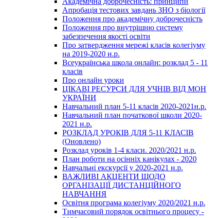
Академічна доброчесність: принципи
Апробація тестових завдань ЗНО з біології
Положення про академічну доброчесність
Положення про внутрішню систему
забезпечення якості освіти
Про затвердження мережі класів колегіуму
на 2019-2020 н.р.
Всеукраїнська школа онлайн: розклад 5 - 11
класів
Про онлайн уроки
ЦІКАВІ РЕСУРСИ ДЛЯ УЧНІВ ВІД МОН
УКРАЇНИ
Навчальний план 5-11 класів 2020-2021н.р.
Навчальний план початкової школи 2020-
2021 н.р.
РОЗКЛАД УРОКІВ ДЛЯ 5-11 КЛАСІВ
(Оновлено)
Розклад уроків 1-4 класи. 2020/2021 н.р.
План роботи на осінніх канікулах - 2020
Навчальні екскурсії у 2020-2021 н.р.
ВАЖЛИВІ АКЦЕНТИ ЩОДО
ОРГАНІЗАЦІЇ ДИСТАНЦІЙНОГО
НАВЧАННЯ
Освітня програма колегіуму 2020/2021 н.р.
Тимчасовий порядок освітнього процесу -