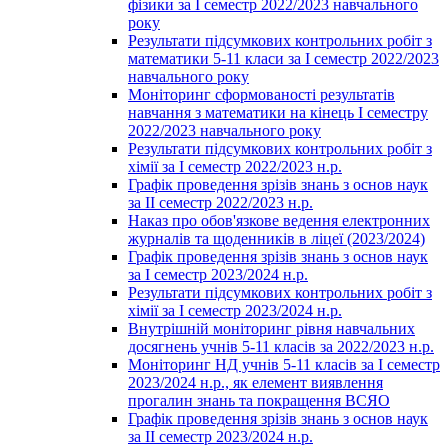
фізики за І семестр 2022/2023 навчального
року
Результати підсумкових контрольних робіт з
математики 5-11 класи за І семестр 2022/2023
навчального року
Моніторинг сформованості результатів
навчання з математики на кінець І семестру
2022/2023 навчального року
Результати підсумкових контрольних робіт з
хімії за І семестр 2022/2023 н.р.
Графік проведення зрізів знань з основ наук
за ІІ семестр 2022/2023 н.р.
Наказ про обов'язкове ведення електронних
журналів та щоденників в ліцеї (2023/2024)
Графік проведення зрізів знань з основ наук
за І семестр 2023/2024 н.р.
Результати підсумкових контрольних робіт з
хімії за І семестр 2023/2024 н.р.
Внутрішній моніторинг рівня навчальних
досягнень учнів 5-11 класів за 2022/2023 н.р.
Моніторинг НД учнів 5-11 класів за І семестр
2023/2024 н.р., як елемент виявлення
прогалин знань та покращення ВСЯО
Графік проведення зрізів знань з основ наук
за ІІ семестр 2023/2024 н.р.