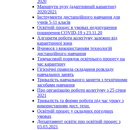
2020
Маршрути руху (адаптивний карантин)
2020/2021
Інструменти дистанційного навчання для
учнів 5-11 класів
Освітній процес в умовах недопущення
поширення COVID-19 з 23.11.20
Алгоритм роботи колегіуму залежно від
карантинної зони
Вчимося з використанням технологій
дистанційного навчання
Тимчасовий порядок освітнього процесу на
час карантину
Гігієнічні правила складання розкладу
навчальних занять
Тривалість навчального заняття з технічними
засобами навчання
Про організацію роботи колегіуму з 25 січня
2021
Тривалість та форми роботи під час уроку з
використанням дист. техн.
Освітній процес у складних погодних
умовах
Департамент освіти про освітній процес з
03.03.2021