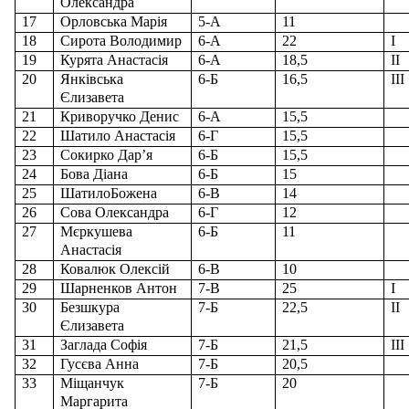
Олександра
17
Орловська Марія
5-А
11
18
Сирота Володимир
6-А
22
І
19
Курята Анастасія
6-А
18,5
ІІ
20
Янківська
6-Б
16,5
ІІІ
Єлизавета
21
Криворучко Денис
6-А
15,5
22
Шатило Анастасія
6-Г
15,5
23
Сокирко Дар
’
я
6-Б
15,5
24
Бова Діана
6-Б
15
25
ШатилоБожена
6-В
14
26
Сова Олександра
6-Г
12
27
Мєркушева
6-Б
11
Анастасія
28
Ковалюк Олексій
6-В
10
29
Шарненков Антон
7-В
25
І
30
Безшкура
7-Б
22,5
ІІ
Єлизавета
31
Заглада Софія
7-Б
21,5
ІІІ
32
Гусєва Анна
7-Б
20,5
33
Міщанчук
7-Б
20
Маргарита