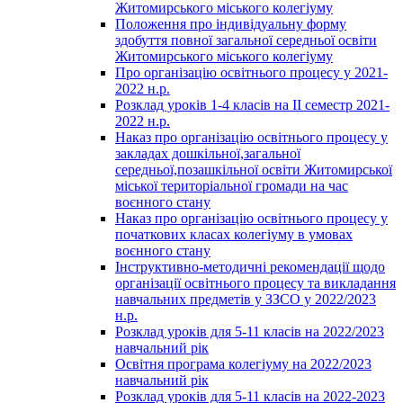
Житомирського міського колегіуму
Положення про індивідуальну форму
здобуття повної загальної середньої освіти
Житомирського міського колегіуму
Про організацію освітнього процесу у 2021-
2022 н.р.
Розклад уроків 1-4 класів на ІІ семестр 2021-
2022 н.р.
Наказ про організацію освітнього процесу у
закладах дошкільної,загальної
середньої,позашкільної освіти Житомирської
міської територіальної громади на час
воєнного стану
Наказ про організацію освітнього процесу у
початкових класах колегіуму в умовах
воєнного стану
Інструктивно-методичні рекомендації щодо
організації освітнього процесу та викладання
навчальних предметів у ЗЗСО у 2022/2023
н.р.
Розклад уроків для 5-11 класів на 2022/2023
навчальний рік
Освітня програма колегіуму на 2022/2023
навчальний рік
Розклад уроків для 5-11 класів на 2022-2023