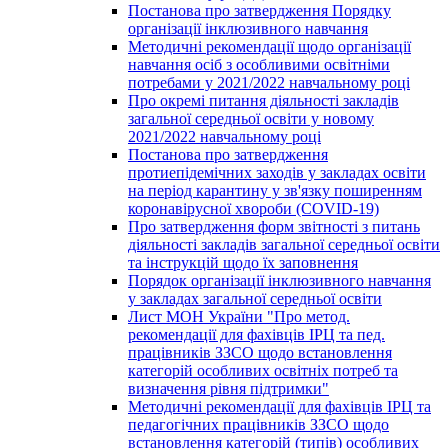
Постанова про затвердження Порядку
організації інклюзивного навчання
Методичні рекомендації щодо організації
навчання осіб з особливими освітніми
потребами у 2021/2022 навчальному році
Про окремі питання діяльності закладів
загальної середньої освіти у новому
2021/2022 навчальному році
Постанова про затвердження
протиепідемічних заходів у закладах освіти
на період карантину у зв'язку поширенням
коронавірусної хвороби (COVID-19)
Про затвердження форм звітності з питань
діяльності закладів загальної середньої освіти
та інструкцій щодо їх заповнення
Порядок організації інклюзивного навчання
у закладах загальної середньої освіти
Лист МОН України "Про метод.
рекомендації для фахівців ІРЦ та пед.
працівників ЗЗСО щодо встановлення
категорій особливих освітніх потреб та
визначення рівня підтримки"
Методичні рекомендації для фахівців ІРЦ та
педагогічних працівників ЗЗСО щодо
встановлення категорій (типів) особливих