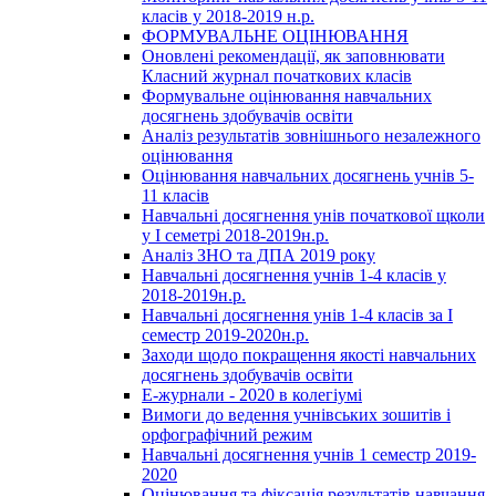
класів у 2018-2019 н.р.
ФОРМУВАЛЬНЕ ОЦІНЮВАННЯ
Оновлені рекомендації, як заповнювати
Класний журнал початкових класів
Формувальне оцінювання навчальних
досягнень здобувачів освіти
Аналіз результатів зовнішнього незалежного
оцінювання
Оцінювання навчальних досягнень учнів 5-
11 класів
Навчальні досягнення унів початкової щколи
у І семетрі 2018-2019н.р.
Аналіз ЗНО та ДПА 2019 року
Навчальні досягнення учнів 1-4 класів у
2018-2019н.р.
Навчальні досягнення унів 1-4 класів за І
семестр 2019-2020н.р.
Заходи щодо покращення якості навчальних
досягнень здобувачів освіти
Е-журнали - 2020 в колегіумі
Вимоги до ведення учнівських зошитів і
орфографічний режим
Навчальні досягнення учнів 1 семестр 2019-
2020
Оцінювання та фіксація результатів навчання