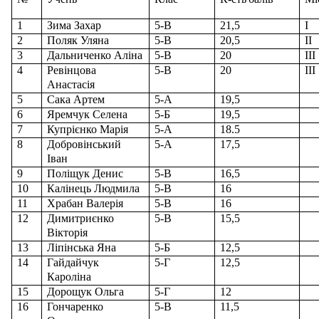
1
Зима Захар
5-В
21,5
І
2
Поляк Уляна
5
-
В
20,5
ІІ
3
Дальниченко Аліна
5-В
20
ІІІ
4
Ревінцова
5-В
20
ІІІ
Анастасія
5
Сака Артем
5-А
19,5
6
Яремчук Селена
5-Б
19,5
7
Купрієнко Марія
5-А
18.5
8
Добровінський
5-А
17,5
Іван
9
Поліщук Денис
5-В
16,5
10
Калінець Людмила
5-В
16
11
Храбан Валерія
5-В
16
12
Димитриєнко
5-В
15,5
Вікторія
13
Ліпінська Яна
5-Б
12,5
14
Гайдайчук
5-Г
12,5
Кароліна
15
Дорощук Ольга
5-Г
12
16
Гончаренко
5-В
11,5