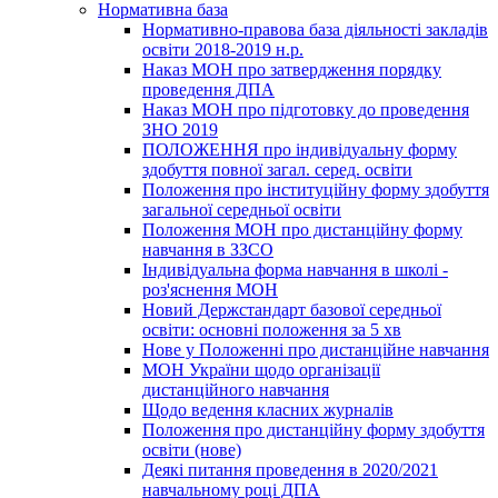
Нормативна база
Нормативно-правова база діяльності закладів
освіти 2018-2019 н.р.
Наказ МОН про затвердження порядку
проведення ДПА
Наказ МОН про підготовку до проведення
ЗНО 2019
ПОЛОЖЕННЯ про індивідуальну форму
здобуття повної загал. серед. освіти
Положення про інституційну форму здобуття
загальної середньої освіти
Положення МОН про дистанційну форму
навчання в ЗЗСО
Індивідуальна форма навчання в школі -
роз'яснення МОН
Новий Держстандарт базової середньої
освіти: основні положення за 5 хв
Нове у Положенні про дистанційне навчання
МОН України щодо організації
дистанційного навчання
Щодо ведення класних журналів
Положення про дистанційну форму здобуття
освіти (нове)
Деякі питання проведення в 2020/2021
навчальному році ДПА