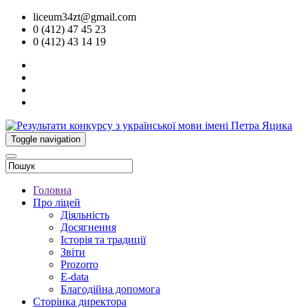
liceum34zt@gmail.com
0 (412) 47 45 23
0 (412) 43 14 19
Toggle navigation
Головна
Про ліцей
Діяльність
Досягнення
Історія та традиції
Звіти
Prozorro
E-data
Благодійна допомога
Сторінка директора