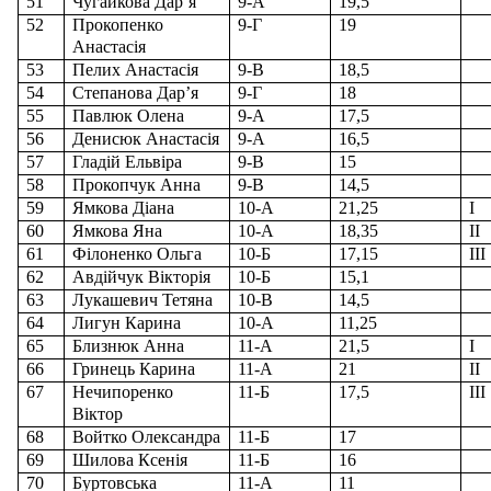
51
Чугайкова Дар
’
я
9-А
19,5
52
Прокопенко
9-Г
19
Анастасія
53
Пелих Анастасія
9-В
18,5
54
Степанова Дар
’
я
9-Г
18
55
Павлюк Олена
9-А
17,5
56
Денисюк Анастасія
9-А
16,5
57
Гладій Ельвіра
9-В
15
58
Прокопчук Анна
9-В
14,5
59
Ямкова Діана
10-А
21,25
І
60
Ямкова Яна
10-А
18,35
ІІ
61
Філоненко Ольга
10-Б
17,15
ІІІ
62
Авдійчук Вікторія
10-Б
15,1
63
Лукашевич Тетяна
10-В
14,5
64
Лигун Карина
10-А
11,25
65
Близнюк Анна
11-А
21,5
І
66
Гринець Карина
11-А
21
ІІ
67
Нечипоренко
11-Б
17,5
ІІІ
Віктор
68
Войтко Олександра
11-Б
17
69
Шилова Ксенія
11-Б
16
70
Буртовська
11-А
11