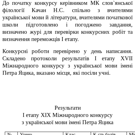
До початку конкурсу керівником МК слов`янської
філології Качан Н.С. спільно з вчителями
української мови й літератури, вчителями початкової
школи підготовлено і погоджено завдання,
визначено журі для перевірки конкурсних робіт та
визначення переможців І етапу.
Конкурсні роботи перевірено у день написання.
Складено протоколи результатів І етапу Х
V
ІІ
Міжнародного конкурсу з української мови імені
Петра Яцика, вказано місця, які посіли учні.
Результати
І етапу ХІХ Міжнародного конкурсу
з української мови імені Петра Яцика
№
Учень
Клас
К-сть
балів
Мі