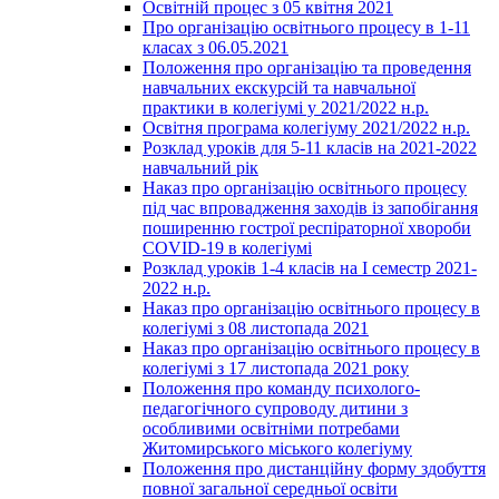
Освітній процес з 05 квітня 2021
Про організацію освітнього процесу в 1-11
класах з 06.05.2021
Положення про організацію та проведення
навчальних екскурсій та навчальної
практики в колегіумі у 2021/2022 н.р.
Освітня програма колегіуму 2021/2022 н.р.
Розклад уроків для 5-11 класів на 2021-2022
навчальний рік
Наказ про організацію освітнього процесу
під час впровадження заходів із запобігання
поширенню гострої респіраторної хвороби
COVID-19 в колегіумі
Розклад уроків 1-4 класів на І семестр 2021-
2022 н.р.
Наказ про організацію освітнього процесу в
колегіумі з 08 листопада 2021
Наказ про організацію освітнього процесу в
колегіумі з 17 листопада 2021 року
Положення про команду психолого-
педагогічного супроводу дитини з
особливими освітніми потребами
Житомирського міського колегіуму
Положення про дистанційну форму здобуття
повної загальної середньої освіти