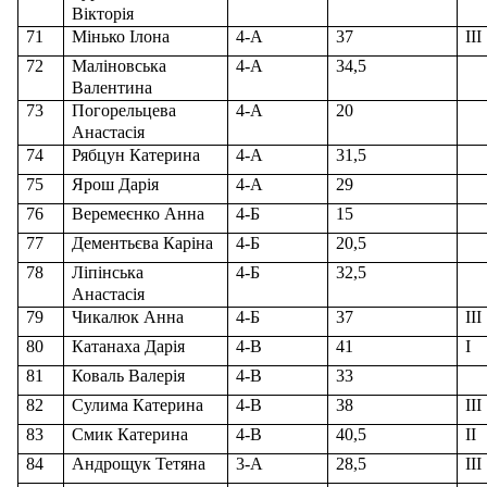
Вікторія
7
1
Мінько Ілона
4-А
37
ІІІ
7
2
Маліновська
4-А
34,5
Валентина
7
3
Погорельцева
4-А
20
Анастасія
7
4
Рябцун Катерина
4-А
31,5
7
5
Ярош Дарія
4-А
29
7
6
Веремеєнко Анна
4-Б
15
7
7
Дементьєва Каріна
4-Б
20,5
7
8
Ліпінська
4-Б
32,5
Анастасія
7
9
Чикалюк Анна
4-Б
37
ІІІ
8
0
Катанаха Дарія
4-В
41
І
8
1
Коваль Валерія
4-В
33
8
2
Сулима Катерина
4-В
38
ІІІ
8
3
Смик Катерина
4-В
40,5
ІІ
84
Андрощук Тетяна
3-А
28,5
ІІІ