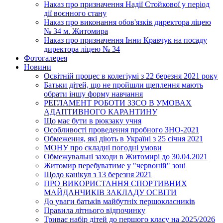
Наказ про призначення Надії Стойкової у період
дії воєнного стану
Наказ про виконання обов'язків директора ліцею
№ 34 м. Житомира
Наказ про призначення Інни Кравчук на посаду
директора ліцею № 34
Фотогалерея
Новини
Освітній процес в колегіумі з 22 березня 2021 року
Батьки дітей, що не пройшли щеплення мають
обрати іншу форму навчання
РЕГЛАМЕНТ РОБОТИ ЗЗСО В УМОВАХ
АДАПТИВНОГО КАРАНТИНУ
Що має бути в рюкзаку учня
Особливості проведення пробного ЗНО-2021
Обмеження, які діють в Україні з 25 січня 2021
МОНУ про складні погодні умови
Обмежувальні заходи в Житомирі до 30.04.2021
Житомир перебуватиме у "червоній" зоні
Щодо канікул з 13 березня 2021
ПРО ВИКОРИСТАННЯ СПОРТИВНИХ
МАЙДАНЧИКІВ ЗАКЛАДУ ОСВІТИ
До уваги батьків майбутніх першокласників
Правила літнього відпочинку
Триває набір дітей до першого класу на 2025/2026