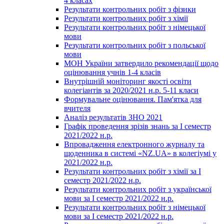
4 класах
Результати контрольних робіт з фізики
Результати контрольних робіт з хімії
Результати контрольних робіт з німецької
мови
Результати контрольних робіт з польської
мови
МОН України затвердило рекомендації щодо
оцінювання учнів 1-4 класів
Внутрішній моніторинг якості освіти
колегіантів за 2020/2021 н.р. 5-11 класи
Формувальне оцінювання. Пам'ятка для
вчителя
Аналіз результатів ЗНО 2021
Графік проведення зрізів знань за І семестр
2021/2022 н.р.
Впровадження електронного журналу та
щоденника в системі «NZ.UA» в колегіумі у
2021/2022 н.р.
Результати контрольних робіт з хімії за І
семестр 2021/2022 н.р.
Результати контрольних робіт з української
мови за І семестр 2021/2022 н.р.
Результати контрольних робіт з німецької
мови за І семестр 2021/2022 н.р.