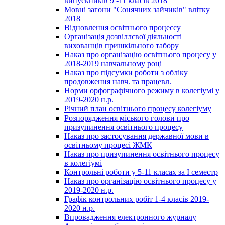
випускників 9 -11 класів 2018
Мовні загони "Сонячних зайчиків" влітку
2018
Відновлення освітнього процессу
Організація дозвіллєвої діяльності
вихованців пришкільного табору
Наказ про організацію освітнього процесу у
2018-2019 навчальному році
Наказ про підсумки роботи з обліку
продовження навч. та працевл.
Норми орфографічного режиму в колегіумі у
2019-2020 н.р.
Річний план освітнього процесу колегіуму
Розпорядження міського голови про
призупинення освітнього процесу
Наказ про застосування державної мови в
освітньому процесі ЖМК
Наказ про призупинення освітнього процесу
в колегіумі
Контрольні роботи у 5-11 класах за І семестр
Наказ про організацію освітнього процесу у
2019-2020 н.р.
Графік контрольних робіт 1-4 класів 2019-
2020 н.р.
Впровадження електронного журналу