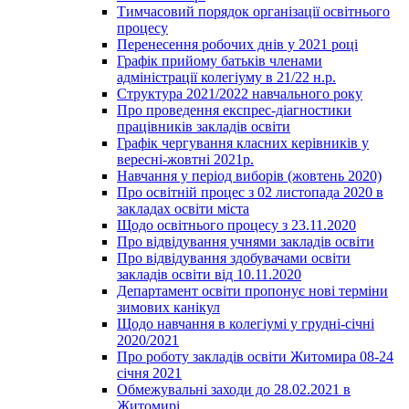
Тимчасовий порядок організації освітнього
процесу
Перенесення робочих днів у 2021 році
Графік прийому батьків членами
адміністрації колегіуму в 21/22 н.р.
Структура 2021/2022 навчального року
Про проведення експрес-діагностики
працівників закладів освіти
Графік чергування класних керівників у
вересні-жовтні 2021р.
Навчання у період виборів (жовтень 2020)
Про освітній процес з 02 листопада 2020 в
закладах освіти міста
Щодо освітнього процесу з 23.11.2020
Про відвідування учнями закладів освіти
Про відвідування здобувачами освіти
закладів освіти від 10.11.2020
Департамент освіти пропонує нові терміни
зимових канікул
Щодо навчання в колегіумі у грудні-січні
2020/2021
Про роботу закладів освіти Житомира 08-24
січня 2021
Обмежувальні заходи до 28.02.2021 в
Житомирі