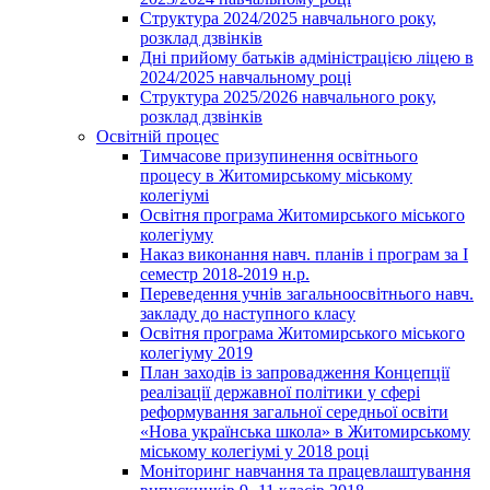
Структура 2024/2025 навчального року,
розклад дзвінків
Дні прийому батьків адміністрацією ліцею в
2024/2025 навчальному році
Структура 2025/2026 навчального року,
розклад дзвінків
Освітній процес
Тимчасове призупинення освітнього
процесу в Житомирському міському
колегіумі
Освітня програма Житомирського міського
колегіуму
Наказ виконання навч. планів і програм за І
семестр 2018-2019 н.р.
Переведення учнів загальноосвітнього навч.
закладу до наступного класу
Освітня програма Житомирського міського
колегіуму 2019
План заходів із запровадження Концепції
реалізації державної політики у сфері
реформування загальної середньої освіти
«Нова українська школа» в Житомирському
міському колегіумі у 2018 році
Моніторинг навчання та працевлаштування