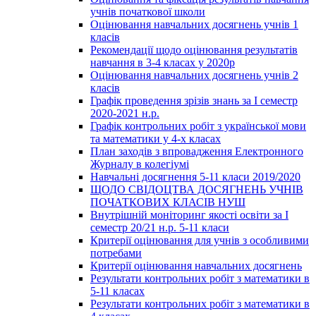
учнів початкової школи
Оцінювання навчальних досягнень учнів 1
класів
Рекомендації щодо оцінювання результатів
навчання в 3-4 класах у 2020р
Оцінювання навчальних досягнень учнів 2
класів
Графік проведення зрізів знань за І семестр
2020-2021 н.р.
Графік контрольних робіт з української мови
та математики у 4-х класах
План заходів з впровадження Електронного
Журналу в колегіумі
Навчальні досягнення 5-11 класи 2019/2020
ЩОДО СВІДОЦТВА ДОСЯГНЕНЬ УЧНІВ
ПОЧАТКОВИХ КЛАСІВ НУШ
Внутрішній моніторинг якості освіти за І
семестр 20/21 н.р. 5-11 класи
Критерії оцінювання для учнів з особливими
потребами
Критерії оцінювання навчальних досягнень
Результати контрольних робіт з математики в
5-11 класах
Результати контрольних робіт з математики в