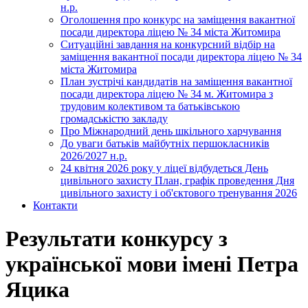
н.р.
Оголошення про конкурс на заміщення вакантної
посади директора ліцею № 34 міста Житомира
Ситуаційні завдання на конкурсний відбір на
заміщення вакантної посади директора ліцею № 34
міста Житомира
План зустрічі кандидатів на заміщення вакантної
посади директора ліцею № 34 м. Житомира з
трудовим колективом та батьківською
громадськістю закладу
Про Міжнародний день шкільного харчування
До уваги батьків майбутніх першокласників
2026/2027 н.р.
24 квітня 2026 року у ліцеї відбудеться День
цивільного захисту План, графік проведення Дня
цивільного захисту і об'єктового тренування 2026
Контакти
Результати конкурсу з
української мови імені Петра
Яцика