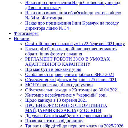
Наказ про призначення Надії Стойкової у період
дії воєнного стану
Наказ про виконання обов'язків директора ліцею
№ 34 м. Житомира
Наказ про призначення Інни Кравчук на посаду
директора ліцею № 34
Фотогалерея
Новини
Освітній процес в колегіумі з 22 березня 2021 року
Батьки дітей, що не пройшли щеплення мають
обрати іншу форму навчання
РЕГЛАМЕНТ РОБОТИ ЗЗСО В УМОВАХ
АДАПТИВНОГО КАРАНТИНУ
Що має бути в рюкзаку учня
Особливості проведення пробного ЗНО-2021
Обмеження, які діють в Україні з 25 січня 2021
МОНУ про складні погодні умови
Обмежувальні заходи в Житомирі до 30.04.2021
Житомир перебуватиме у "червоній" зоні
Щодо канікул з 13 березня 2021
ПРО ВИКОРИСТАННЯ СПОРТИВНИХ
МАЙДАНЧИКІВ ЗАКЛАДУ ОСВІТИ
До уваги батьків майбутніх першокласників
Правила літнього відпочинку
Триває набір дітей до першого класу на 2025/2026