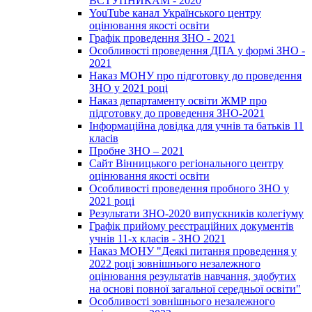
ВСТУПНИКАМ - 2020
YouTube канал Українського центру
оцінювання якості освіти
Графік проведення ЗНО - 2021
Особливості проведення ДПА у формі ЗНО -
2021
Наказ МОНУ про підготовку до проведення
ЗНО у 2021 році
Наказ департаменту освіти ЖМР про
підготовку до проведення ЗНО-2021
Інформаційна довідка для учнів та батьків 11
класів
Пробне ЗНО – 2021
Сайт Вінницького регіонального центру
оцінювання якості освіти
Особливості проведення пробного ЗНО у
2021 році
Результати ЗНО-2020 випускників колегіуму
Графік прийому реєстраційних документів
учнів 11-х класів - ЗНО 2021
Наказ МОНУ "Деякі питання проведення у
2022 році зовнішнього незалежного
оцінювання результатів навчання, здобутих
на основі повної загальної середньої освіти"
Особливості зовнішнього незалежного