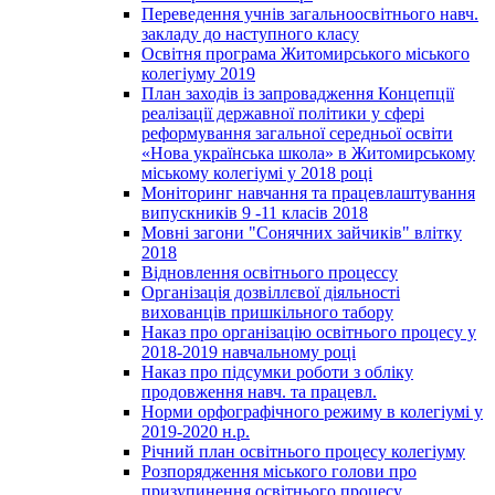
Переведення учнів загальноосвітнього навч.
закладу до наступного класу
Освітня програма Житомирського міського
колегіуму 2019
План заходів із запровадження Концепції
реалізації державної політики у сфері
реформування загальної середньої освіти
«Нова українська школа» в Житомирському
міському колегіумі у 2018 році
Моніторинг навчання та працевлаштування
випускників 9 -11 класів 2018
Мовні загони "Сонячних зайчиків" влітку
2018
Відновлення освітнього процессу
Організація дозвіллєвої діяльності
вихованців пришкільного табору
Наказ про організацію освітнього процесу у
2018-2019 навчальному році
Наказ про підсумки роботи з обліку
продовження навч. та працевл.
Норми орфографічного режиму в колегіумі у
2019-2020 н.р.
Річний план освітнього процесу колегіуму
Розпорядження міського голови про
призупинення освітнього процесу