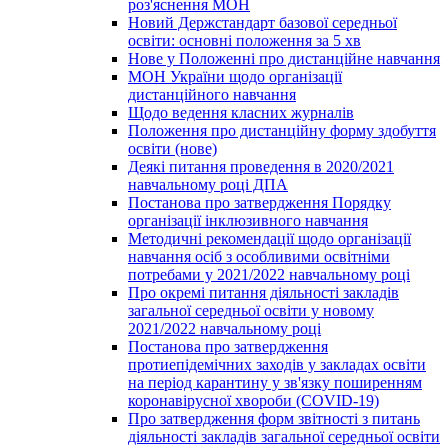
роз'яснення МОН
Новий Держстандарт базової середньої
освіти: основні положення за 5 хв
Нове у Положенні про дистанційне навчання
МОН України щодо організації
дистанційного навчання
Щодо ведення класних журналів
Положення про дистанційну форму здобуття
освіти (нове)
Деякі питання проведення в 2020/2021
навчальному році ДПА
Постанова про затвердження Порядку
організації інклюзивного навчання
Методичні рекомендації щодо організації
навчання осіб з особливими освітніми
потребами у 2021/2022 навчальному році
Про окремі питання діяльності закладів
загальної середньої освіти у новому
2021/2022 навчальному році
Постанова про затвердження
протиепідемічних заходів у закладах освіти
на період карантину у зв'язку поширенням
коронавірусної хвороби (COVID-19)
Про затвердження форм звітності з питань
діяльності закладів загальної середньої освіти