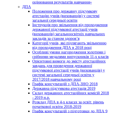
оцінювання результатів навчання»
ДПА
Положення про державну підсумкову
атестацію учнів (вихованців) у системі
загальної середньої освіти
Інструкція про звільнення від проходження
державної підсумкової атестації учнів
(вихованців) загальноосвітніх навчальних
закладів за станом здоров’я
Категорії учнів, які підлягають звільненню
від проходження ДПА в 2018 році
Особливі умови нагородження золотими і
срібними медалями випускників 11-х класів
Орієнтовні вимоги до змісту атестаційних
завдань для проведення державної
підсумкової атестації учнів (вихованців) у
системі загальної середньої освіти у
2017/2018 навчальному році
Графік консультацій з ДПА-ЗНО 2018
Державна підсумкова атестація 2019
Склад державних атестаційних комісій 2018
- 2019 н.р.
Розклад ДПА в 4-х класах за освіт. рівень
початкової освіти 2018-2019
Графік консультацій з підготовки до ДПА 9