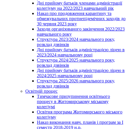
Дні прийому батьків членами адміністрації
колегіуму на 2022/2023 навчальний рік
Наказ про продовження карантину та
обмежувальних протиепідемічних заходів до
30 червня 2023 року
Заходи організованого закінчення 2022/2023
навчального року
Структура 2023/2024 навчального року,
розклад дзвінків
Дні прийому батьків адміністрацією ліцею в
2023/2024 навчальному році
Структура 2024/2025 навчального року,
розклад дзвінків
Дні прийому батьків адміністрацією ліцею в
2024/2025 навчальному році
Структура 2025/2026 навчального року,
розклад дзвінків
Освітній процес
Тимчасове призупинення освітнього
процесу в Житомирському міському
колегіумі
Освітня програма Житомирського міського
колегіуму
Наказ виконання навч. планів і програм за І
семестр 2018-2019 н.р.