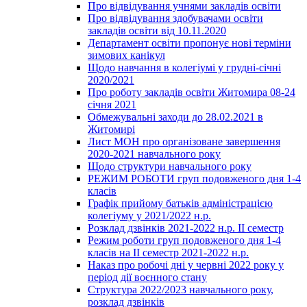
Про відвідування учнями закладів освіти
Про відвідування здобувачами освіти
закладів освіти від 10.11.2020
Департамент освіти пропонує нові терміни
зимових канікул
Щодо навчання в колегіумі у грудні-січні
2020/2021
Про роботу закладів освіти Житомира 08-24
січня 2021
Обмежувальні заходи до 28.02.2021 в
Житомирі
Лист МОН про організоване завершення
2020-2021 навчального року
Щодо структури навчального року
РЕЖИМ РОБОТИ груп подовженого дня 1-4
класів
Графік прийому батьків адміністрацією
колегіуму у 2021/2022 н.р.
Розклад дзвінків 2021-2022 н.р. ІІ семестр
Режим роботи груп подовженого дня 1-4
класів на ІІ семестр 2021-2022 н.р.
Наказ про робочі дні у червні 2022 року у
період дії воєнного стану
Структура 2022/2023 навчального року,
розклад дзвінків