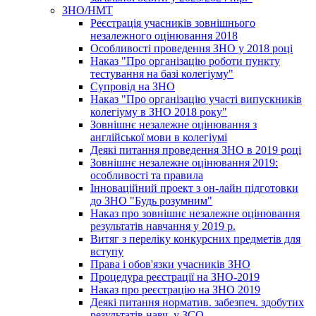
ЗНО/НМТ
Реєстрація учасників зовнішнього
незалежного оцінювання 2018
Особливості проведення ЗНО у 2018 році
Наказ "Про організацію роботи пункту
тестування на базі колегіуму"
Супровід на ЗНО
Наказ "Про організацію участі випускників
колегіуму в ЗНО 2018 року"
Зовнішнє незалежне оцінювання з
англійської мови в колегіумі
Деякі питання проведення ЗНО в 2019 році
Зовнішнє незалежне оцінювання 2019:
особливості та правила
Інноваційний проект з он-лайн підготовки
до ЗНО "Будь розумним"
Наказ про зовнішнє незалежне оцінювання
результатів навчання у 2019 р.
Витяг з переліку конкурсних предметів для
вступу
Права і обов'язки учасників ЗНО
Процедура реєстрації на ЗНО-2019
Наказ про реєстрацію на ЗНО 2019
Деякі питання норматив. забезпеч. здобутих
результатів навч. у ЗСО