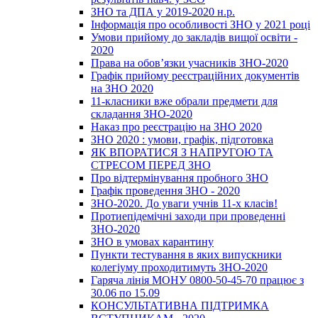
ЗНО та ДПА у 2019-2020 н.р.
Інформація про особливості ЗНО у 2021 році
Умови прийому до закладів вищої освіти -
2020
Права на обов’язки учасників ЗНО-2020
Графік прийому реєстраційних документів
на ЗНО 2020
11-класники вже обрали предмети для
складання ЗНО-2020
Наказ про реєстрацію на ЗНО 2020
ЗНО 2020 : умови, графік, підготовка
ЯК ВПОРАТИСЯ З НАПРУГОЮ ТА
СТРЕСОМ ПЕРЕД ЗНО
Про відтермінування пробного ЗНО
Графік проведення ЗНО - 2020
ЗНО-2020. До уваги учнів 11-х класів!
Протиепідемічні заходи при проведенні
ЗНО-2020
ЗНО в умовах карантину
Пункти тестування в яких випускники
колегіуму проходитимуть ЗНО-2020
Гаряча лінія МОНУ 0800-50-45-70 працює з
30.06 по 15.09
КОНСУЛЬТАТИВНА ПІДТРИМКА