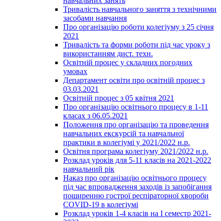
навчальних занять
Тривалість навчального заняття з технічними
засобами навчання
Про організацію роботи колегіуму з 25 січня
2021
Тривалість та форми роботи під час уроку з
використанням дист. техн.
Освітній процес у складних погодних
умовах
Департамент освіти про освітній процес з
03.03.2021
Освітній процес з 05 квітня 2021
Про організацію освітнього процесу в 1-11
класах з 06.05.2021
Положення про організацію та проведення
навчальних екскурсій та навчальної
практики в колегіумі у 2021/2022 н.р.
Освітня програма колегіуму 2021/2022 н.р.
Розклад уроків для 5-11 класів на 2021-2022
навчальний рік
Наказ про організацію освітнього процесу
під час впровадження заходів із запобігання
поширенню гострої респіраторної хвороби
COVID-19 в колегіумі
Розклад уроків 1-4 класів на І семестр 2021-