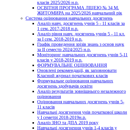
класів 2025/2026 н.р.
ОСВІТНЯ ПРОГРАМА ЛІЦЕЮ № 34 М.
ЖИТОМИРА на 2025/2026 навчальний рік
Система оцінювання навчальних досягнень
Аналіз навч. досягнень учнів 5 - 11 класів за
1 сем. 2017-2018 н.р.
Аналіз рівня навч. досягнень учнів 5 - 11 кл.
за І сем. 2018-2019 н.р.
Графік проведення зрізів знань з основ наук
за ІІ семестр 2024/2025 н.р.
Моніторинг навчальних досягнень учнів 5-11
класів у 2018-2019 н.р.
ФОРМУВАЛЬНЕ ОЦІНЮВАННЯ
Оновлені рекомендації, як заповнювати
Класний журнал початкових класів
Формувальне оцінювання навчальних
досягнень здобувачів освіти
Аналіз результатів зовнішнього незалежного
оцінювання
Оцінювання навчальних досягнень учнів 5-
11 класів
Навчальні досягнення унів початкової щколи
у І семетрі 2018-2019н.р.
Аналіз ЗНО та ДПА 2019 року
Навчальні досягнення учнів 1-4 класів у