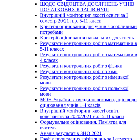
ЩОДО СВІДОЦТВА ДОСЯГНЕНЬ УЧНІВ
ПОЧАТКОВИХ КЛАСІВ НУШ
Внутрішній моніторинг якості освіти за І
семестр 20/21 н.р. 5-11 класи
Критерії оцінювання для учнів з особливими
потребами
Критерії оцінювання навчальних досягнень
Результати контрольних робіт з математики в
5-11 класах
Результати контрольних робіт з математики в
4 класах
Результати контрольних робіт з фізики
Результати контрольних робіт з хімії
Результати контрольних робіт з німецької
мови
Результати контрольних робіт з польської
мови
МОН України затвердило рекомендації щодо
оцінювання учнів 1-4 класів
Внутрішній моніторинг якості освіти
колегіантів за 2020/2021 н.р. 5-11 класи
Формувальне оцінювання. Пам'ятка для
вчителя
Аналіз результатів ЗНО 2021
Графік проведення зрізів знань за І семестр