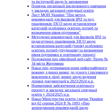
та інструкцій щодо їх заповнення
Порядок організації інклюзивного навчання
у закладах загальної середньої освіти
Лист МОН України "Про метод.
рекомендації для фахівців ІРЦ та пед.
працівників ЗЗСО щодо встановлення
категорій особливих освітніх потреб та
визначення рівня підтримки"
Методичні рекомендації для фахівців ІРЦ та
педагогічних працівників ЗЗСО щодо
встановлення категорій (типів) особливих
освітніх потреб (труднощів) та визначення
рівня підтримки в освітньому процесі
Положення про офіційний веб-сайт Ліцею №
34 міста Житомира
Наказ про дотримання норм орфографічного
режиму, єдиних вимог до усного і писемного
мовлення в ліцеї, вимог щодо ведення
ділової документації в 2023/2024 н.р.
Нормативне забезпечення освітнього
процесу в закладах загальної середньої
освіти у 2024/2025 н.р.
Наказ Міністерства освіти і науки України
від 02 серпня 2024 Р. № 1093 «Про
затвердження рекомендацій щодо