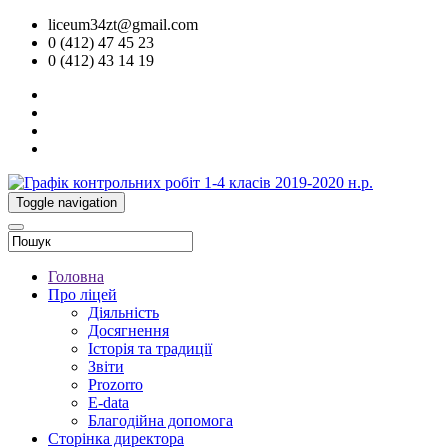
liceum34zt@gmail.com
0 (412) 47 45 23
0 (412) 43 14 19
Toggle navigation
Головна
Про ліцей
Діяльність
Досягнення
Історія та традиції
Звіти
Prozorro
E-data
Благодійна допомога
Сторінка директора