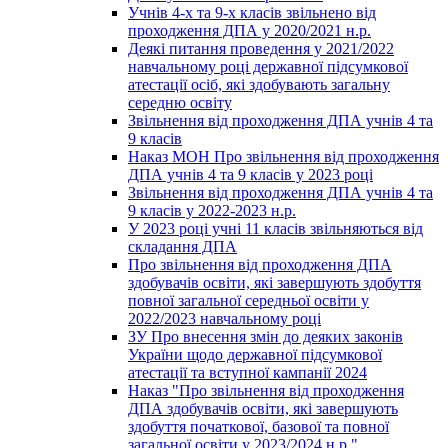
Учнів 4-х та 9-х класів звільнено від
проходження ДПА у 2020/2021 н.р.
Деякі питання проведення у 2021/2022
навчальному році державної підсумкової
атестації осіб, які здобувають загальну
середню освіту
Звільнення від проходження ДПА учнів 4 та
9 класів
Наказ МОН Про звільнення від проходження
ДПА учнів 4 та 9 класів у 2023 році
Звільнення від проходження ДПА учнів 4 та
9 класів у 2022-2023 н.р.
У 2023 році учні 11 класів звільняються від
складання ДПА
Про звільнення від проходження ДПА
здобувачів освіти, які завершують здобуття
повної загальної середньої освіти у
2022/2023 навчальному році
ЗУ Про внесення змін до деяких законів
України щодо державної підсумкової
атестації та вступної кампанії 2024
Наказ "Про звільнення від проходження
ДПА здобувачів освіти, які завершують
здобуття початкової, базової та повної
загальної освіти у 2023/2024 н.р."