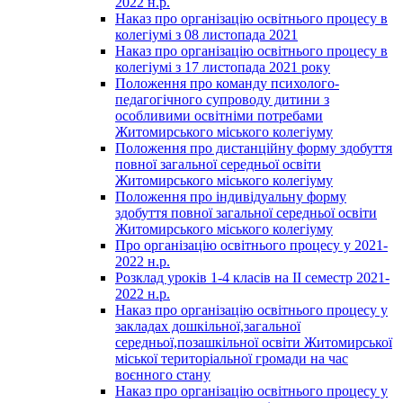
2022 н.р.
Наказ про організацію освітнього процесу в
колегіумі з 08 листопада 2021
Наказ про організацію освітнього процесу в
колегіумі з 17 листопада 2021 року
Положення про команду психолого-
педагогічного супроводу дитини з
особливими освітніми потребами
Житомирського міського колегіуму
Положення про дистанційну форму здобуття
повної загальної середньої освіти
Житомирського міського колегіуму
Положення про індивідуальну форму
здобуття повної загальної середньої освіти
Житомирського міського колегіуму
Про організацію освітнього процесу у 2021-
2022 н.р.
Розклад уроків 1-4 класів на ІІ семестр 2021-
2022 н.р.
Наказ про організацію освітнього процесу у
закладах дошкільної,загальної
середньої,позашкільної освіти Житомирської
міської територіальної громади на час
воєнного стану
Наказ про організацію освітнього процесу у