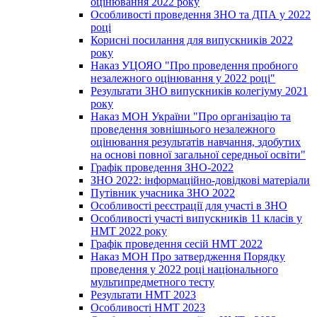
оцінювання 2022 року
Особливості проведення ЗНО та ДПА у 2022
році
Корисні посилання для випускників 2022
року
Наказ УЦОЯО "Про проведення пробного
незалежного оцінювання у 2022 році"
Результати ЗНО випускників колегіуму 2021
року
Наказ МОН України "Про організацію та
проведення зовнішнього незалежного
оцінювання результатів навчання, здобутих
на основі повної загальної середньої освіти"
Графік проведення ЗНО-2022
ЗНО 2022: інформаційно-довідкові матеріали
Путівник учасника ЗНО 2022
Особливості реєстрації для участі в ЗНО
Особливості участі випускників 11 класів у
НМТ 2022 року
Графік проведення сесій НМТ 2022
Наказ МОН Про затвердження Порядку
проведення у 2022 році національного
мультипредметного тесту
Результати НМТ 2023
Особливості НМТ 2023