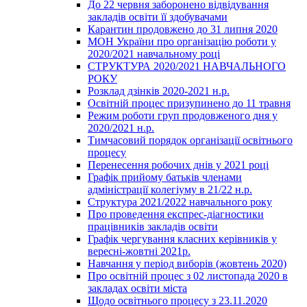
До 22 червня заборонено відвідування
закладів освіти її здобувачами
Карантин продовжено до 31 липня 2020
МОН України про організацію роботи у
2020/2021 навчальному році
СТРУКТУРА 2020/2021 НАВЧАЛЬНОГО
РОКУ
Розклад дзінків 2020-2021 н.р.
Освітній процес призупинено до 11 травня
Режим роботи груп продовженого дня у
2020/2021 н.р.
Тимчасовий порядок організації освітнього
процесу
Перенесення робочих днів у 2021 році
Графік прийому батьків членами
адміністрації колегіуму в 21/22 н.р.
Структура 2021/2022 навчального року
Про проведення експрес-діагностики
працівників закладів освіти
Графік чергування класних керівників у
вересні-жовтні 2021р.
Навчання у період виборів (жовтень 2020)
Про освітній процес з 02 листопада 2020 в
закладах освіти міста
Щодо освітнього процесу з 23.11.2020