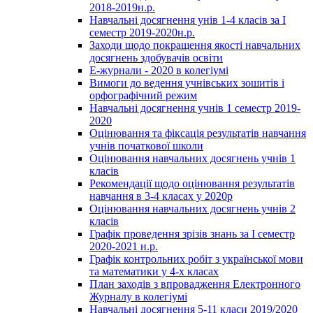
2018-2019н.р.
Навчальні досягнення унів 1-4 класів за І
семестр 2019-2020н.р.
Заходи щодо покращення якості навчальних
досягнень здобувачів освіти
Е-журнали - 2020 в колегіумі
Вимоги до ведення учнівських зошитів і
орфографічний режим
Навчальні досягнення учнів 1 семестр 2019-
2020
Оцінювання та фіксація результатів навчання
учнів початкової школи
Оцінювання навчальних досягнень учнів 1
класів
Рекомендації щодо оцінювання результатів
навчання в 3-4 класах у 2020р
Оцінювання навчальних досягнень учнів 2
класів
Графік проведення зрізів знань за І семестр
2020-2021 н.р.
Графік контрольних робіт з української мови
та математики у 4-х класах
План заходів з впровадження Електронного
Журналу в колегіумі
Навчальні досягнення 5-11 класи 2019/2020