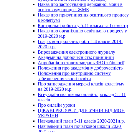
Наказ про застосування державної мови в
освітньому процесі ЖМК
Наказ про призупинення освітнього процесу
в колегіумі
Контрольні роботи у 5-11 класах за І семестр
Наказ про організацію освітнього процесу у
2019-2020 н.р.
Графік контрольних робіт 1-4 класів 2019-
2020 н.р.
Впровадження електронного журналу
Академічна доброчесність: принципи
Апробація тестових завдань ЗНО з біології
Положення про академічну доброчесність
Положення про внутрішню систему
забезпечення якості освіти
Про затвердження мережі класів колегіуму
на 2019-2020 н.р.
Всеукраїнська школа онлайн: розклад 5 - 11
класів
Про онлайн уроки
ЦІКАВІ РЕСУРСИ ДЛЯ УЧНІВ ВІД МОН
УКРАЇНИ
Навчальний план 5-11 класів 2020-2021н.р.
Навчальний план початкової школи 2020-
2021 н.р.