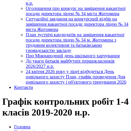
н.р.
Оголошення про конкурс на заміщення вакантної
посади директора ліцею № 34 міста Житомира
Ситуаційні завдання на конкурсний відбір на
заміщення вакантної посади директора ліцею № 34
міста Житомира
План зустрічі кандидатів на заміщення вакантної
посади директора ліцею № 34 м. Житомира з
трудовим колективом та батьківською
громадськістю закладу
Про Міжнародний день шкільного харчування
До уваги батьків майбутніх першокласників
2026/2027 н.р.
24 квітня 2026 року у ліцеї відбудеться День
цивільного захисту План, графік проведення Дня
цивільного захисту і об'єктового тренування 2026
Контакти
Графік контрольних робіт 1-4
класів 2019-2020 н.р.
Головна