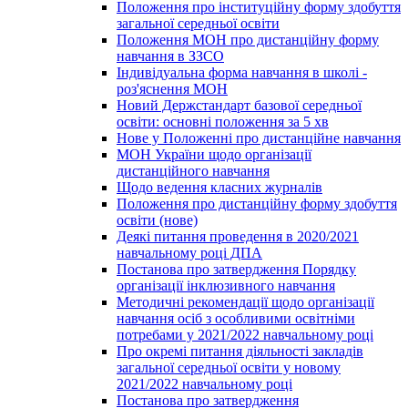
Положення про інституційну форму здобуття
загальної середньої освіти
Положення МОН про дистанційну форму
навчання в ЗЗСО
Індивідуальна форма навчання в школі -
роз'яснення МОН
Новий Держстандарт базової середньої
освіти: основні положення за 5 хв
Нове у Положенні про дистанційне навчання
МОН України щодо організації
дистанційного навчання
Щодо ведення класних журналів
Положення про дистанційну форму здобуття
освіти (нове)
Деякі питання проведення в 2020/2021
навчальному році ДПА
Постанова про затвердження Порядку
організації інклюзивного навчання
Методичні рекомендації щодо організації
навчання осіб з особливими освітніми
потребами у 2021/2022 навчальному році
Про окремі питання діяльності закладів
загальної середньої освіти у новому
2021/2022 навчальному році
Постанова про затвердження