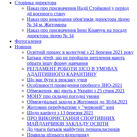
Сторінка директора
Наказ про призначення Надії Стойкової у період
дії воєнного стану
Наказ про виконання обов'язків директора ліцею
№ 34 м. Житомира
Наказ про призначення Інни Кравчук на посаду
директора ліцею № 34
Фотогалерея
Новини
Освітній процес в колегіумі з 22 березня 2021 року
Батьки дітей, що не пройшли щеплення мають
обрати іншу форму навчання
РЕГЛАМЕНТ РОБОТИ ЗЗСО В УМОВАХ
АДАПТИВНОГО КАРАНТИНУ
Що має бути в рюкзаку учня
Особливості проведення пробного ЗНО-2021
Обмеження, які діють в Україні з 25 січня 2021
МОНУ про складні погодні умови
Обмежувальні заходи в Житомирі до 30.04.2021
Житомир перебуватиме у "червоній" зоні
Щодо канікул з 13 березня 2021
ПРО ВИКОРИСТАННЯ СПОРТИВНИХ
МАЙДАНЧИКІВ ЗАКЛАДУ ОСВІТИ
До уваги батьків майбутніх першокласників
Правила літнього відпочинку