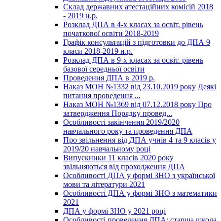
Склад державних атестаційних комісій 2018
- 2019 н.р.
Розклад ДПА в 4-х класах за освіт. рівень
початкової освіти 2018-2019
Графік консультацій з підготовки до ДПА 9
класи 2018-2019 н.р.
Розклад ДПА в 9-х класах за освіт. рівень
базової середньої освіти
Проведення ДПА в 2019 р.
Наказ МОН №1332 від 23.10.2019 року Деякі
питання проведення ...
Наказ МОН №1369 від 07.12.2018 року Про
затвердження Порядку провед...
Особливості закінчення 2019/2020
навчального року та проведення ДПА
Про звільнення від ДПА учнів 4 та 9 класів у
2019/20 навчальному році
Випускники 11 класів 2020 року
звільняються від проходження ДПА
Особливості ДПА у формі ЗНО з української
мови та літератури 2021
Особливості ДПА у формі ЗНО з математики
2021
ДПА у формі ЗНО у 2021 році
Особливості проведення ДПА: старша школа