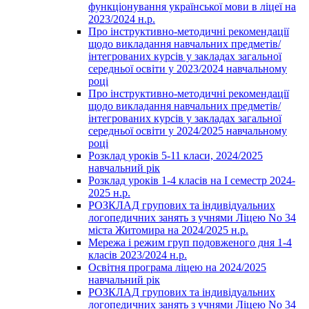
функціонування української мови в ліцеї на
2023/2024 н.р.
Про інструктивно-методичні рекомендації
щодо викладання навчальних предметів/
інтегрованих курсів у закладах загальної
середньої освіти у 2023/2024 навчальному
році
Про інструктивно-методичні рекомендації
щодо викладання навчальних предметів/
інтегрованих курсів у закладах загальної
середньої освіти у 2024/2025 навчальному
році
Розклад уроків 5-11 класи, 2024/2025
навчальний рік
Розклад уроків 1-4 класів на І семестр 2024-
2025 н.р.
РОЗКЛАД групових та індивідуальних
логопедичних занять з учнями Ліцею No 34
міста Житомира на 2024/2025 н.р.
Мережа і режим груп подовженого дня 1-4
класів 2023/2024 н.р.
Освітня програма ліцею на 2024/2025
навчальний рік
РОЗКЛАД групових та індивідуальних
логопедичних занять з учнями Ліцею No 34