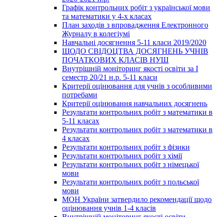
Графік контрольних робіт з української мови
та математики у 4-х класах
План заходів з впровадження Електронного
Журналу в колегіумі
Навчальні досягнення 5-11 класи 2019/2020
ЩОДО СВІДОЦТВА ДОСЯГНЕНЬ УЧНІВ
ПОЧАТКОВИХ КЛАСІВ НУШ
Внутрішній моніторинг якості освіти за І
семестр 20/21 н.р. 5-11 класи
Критерії оцінювання для учнів з особливими
потребами
Критерії оцінювання навчальних досягнень
Результати контрольних робіт з математики в
5-11 класах
Результати контрольних робіт з математики в
4 класах
Результати контрольних робіт з фізики
Результати контрольних робіт з хімії
Результати контрольних робіт з німецької
мови
Результати контрольних робіт з польської
мови
МОН України затвердило рекомендації щодо
оцінювання учнів 1-4 класів
Внутрішній моніторинг якості освіти