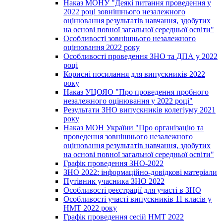
Наказ МОНУ "Деякі питання проведення у
2022 році зовнішнього незалежного
оцінювання результатів навчання, здобутих
на основі повної загальної середньої освіти"
Особливості зовнішнього незалежного
оцінювання 2022 року
Особливості проведення ЗНО та ДПА у 2022
році
Корисні посилання для випускників 2022
року
Наказ УЦОЯО "Про проведення пробного
незалежного оцінювання у 2022 році"
Результати ЗНО випускників колегіуму 2021
року
Наказ МОН України "Про організацію та
проведення зовнішнього незалежного
оцінювання результатів навчання, здобутих
на основі повної загальної середньої освіти"
Графік проведення ЗНО-2022
ЗНО 2022: інформаційно-довідкові матеріали
Путівник учасника ЗНО 2022
Особливості реєстрації для участі в ЗНО
Особливості участі випускників 11 класів у
НМТ 2022 року
Графік проведення сесій НМТ 2022