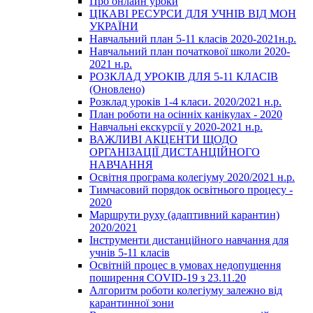
Про онлайн уроки
ЦІКАВІ РЕСУРСИ ДЛЯ УЧНІВ ВІД МОН
УКРАЇНИ
Навчальний план 5-11 класів 2020-2021н.р.
Навчальний план початкової школи 2020-
2021 н.р.
РОЗКЛАД УРОКІВ ДЛЯ 5-11 КЛАСІВ
(Оновлено)
Розклад уроків 1-4 класи. 2020/2021 н.р.
План роботи на осінніх канікулах - 2020
Навчальні екскурсії у 2020-2021 н.р.
ВАЖЛИВІ АКЦЕНТИ ЩОДО
ОРГАНІЗАЦІЇ ДИСТАНЦІЙНОГО
НАВЧАННЯ
Освітня програма колегіуму 2020/2021 н.р.
Тимчасовий порядок освітнього процесу -
2020
Маршрути руху (адаптивний карантин)
2020/2021
Інструменти дистанційного навчання для
учнів 5-11 класів
Освітній процес в умовах недопущення
поширення COVID-19 з 23.11.20
Алгоритм роботи колегіуму залежно від
карантинної зони