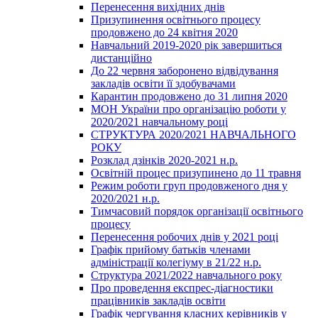
Перенесення вихідних днів
Призупинення освітнього процесу
продовжено до 24 квітня 2020
Навчальний 2019-2020 рік завершиться
дистанційно
До 22 червня заборонено відвідування
закладів освіти її здобувачами
Карантин продовжено до 31 липня 2020
МОН України про організацію роботи у
2020/2021 навчальному році
СТРУКТУРА 2020/2021 НАВЧАЛЬНОГО
РОКУ
Розклад дзінків 2020-2021 н.р.
Освітній процес призупинено до 11 травня
Режим роботи груп продовженого дня у
2020/2021 н.р.
Тимчасовий порядок організації освітнього
процесу
Перенесення робочих днів у 2021 році
Графік прийому батьків членами
адміністрації колегіуму в 21/22 н.р.
Структура 2021/2022 навчального року
Про проведення експрес-діагностики
працівників закладів освіти
Графік чергування класних керівників у