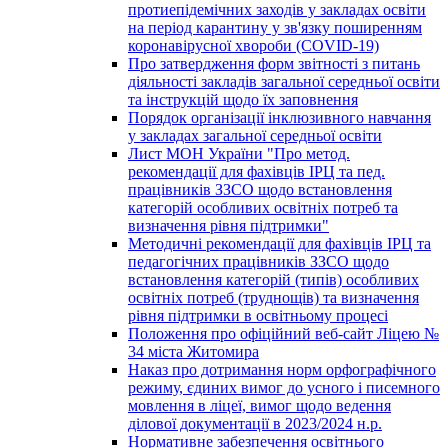
протиепідемічних заходів у закладах освіти
на період карантину у зв'язку поширенням
коронавірусної хвороби (COVID-19)
Про затвердження форм звітності з питань
діяльності закладів загальної середньої освіти
та інструкцій щодо їх заповнення
Порядок організації інклюзивного навчання
у закладах загальної середньої освіти
Лист МОН України "Про метод.
рекомендації для фахівців ІРЦ та пед.
працівників ЗЗСО щодо встановлення
категорій особливих освітніх потреб та
визначення рівня підтримки"
Методичні рекомендації для фахівців ІРЦ та
педагогічних працівників ЗЗСО щодо
встановлення категорій (типів) особливих
освітніх потреб (труднощів) та визначення
рівня підтримки в освітньому процесі
Положення про офіційний веб-сайт Ліцею №
34 міста Житомира
Наказ про дотримання норм орфографічного
режиму, єдиних вимог до усного і писемного
мовлення в ліцеї, вимог щодо ведення
ділової документації в 2023/2024 н.р.
Нормативне забезпечення освітнього