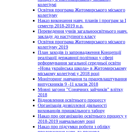
колегіумі
Освітня програма Житомирського міського
колегіуму
Наказ виконання навч. планів і програм за І
семестр 2018-2019 н.р.
Переведення учнів загальноосвітнього навч.
закладу до наступного класу
Освітня програма Житомирського міського
колегіуму 2019
План заходів із запровадження Концепції
реалізації державної політики у сфері
реформування загальної середньої освіти
«Нова українська школа» в Житомирському
міському колегіумі у 2018 році
Моніторинг навчання та працевлаштування
випускників 9 -11 класів 2018
Мовні загони "Сонячних зайчиків" влітку
2018
Відновлення освітнього процессу
Організація дозвіллєвої діяльності
вихованців пришкільного табору
Наказ про організацію освітнього процесу у
2018-2019 навчальному році
Наказ про підсумки роботи з обліку
продовження навч. та працевл.