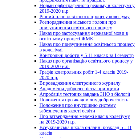
Норми орфографічного режиму в колегіумі у
2019-2020 н.р.
Річний план освітнього процесу колегіуму
Розпорядження міського голови про
призупинення освітнього процесу
Наказ про застосування державної мови в
освітньому процесі ЖМК
Наказ про призупинення освітнього процесу
в колегіумі
Контрольні роботи у 5-11 класах за І семестр
Наказ про організацію освітнього процесу у
2019-2020 н.р.
Графік контрольних робіт 1-4 класів 2019-
2020 н.р.
Впровадження електронного журналу
Академічна доброчесність: принципи
Апробація тестових завдань ЗНО з біології
Положення про академічну доброчесність
Положення про внутрішню систему
забезпечення якості освіти
Про затвердження мережі класів колегіуму
на 2019-2020 н.р.
Всеукраїнська школа онлайн: розклад 5 - 11
класів