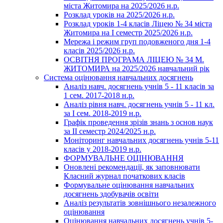
міста Житомира на 2025/2026 н.р.
Розклад уроків на 2025/2026 н.р.
Розклад уроків 1-4 класів Ліцею № 34 міста
Житомира на І семестр 2025/2026 н.р.
Мережа і режим груп подовженого дня 1-4
класів 2025/2026 н.р.
ОСВІТНЯ ПРОГРАМА ЛІЦЕЮ № 34 М.
ЖИТОМИРА на 2025/2026 навчальний рік
Система оцінювання навчальних досягнень
Аналіз навч. досягнень учнів 5 - 11 класів за
1 сем. 2017-2018 н.р.
Аналіз рівня навч. досягнень учнів 5 - 11 кл.
за І сем. 2018-2019 н.р.
Графік проведення зрізів знань з основ наук
за ІІ семестр 2024/2025 н.р.
Моніторинг навчальних досягнень учнів 5-11
класів у 2018-2019 н.р.
ФОРМУВАЛЬНЕ ОЦІНЮВАННЯ
Оновлені рекомендації, як заповнювати
Класний журнал початкових класів
Формувальне оцінювання навчальних
досягнень здобувачів освіти
Аналіз результатів зовнішнього незалежного
оцінювання
Оцінювання навчальних досягнень учнів 5-