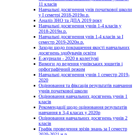
11 класів
Навчальні досягнення унів початкової щколи
у І семетрі 2018-2019н.р.
Аналіз ЗНО та ДПА 2019 року
Навчальні досягнення учнів 1-4 класів у
2018-2019н.р.
Навчальні досягнення унів 1-4 класів за І
семестр 2019-2020н.р.
Заходи щодо покращення якості навчальних
досягнень здобувачів освіти
Е-журнали - 2020 в колегіумі
Вимоги до ведення учнівських зошитів і
орфографічний режим
Навчальні досягнення учнів 1 семестр 2019-
2020
Оцінювання та фіксація результатів навчання
учнів початкової школи
Оцінювання навчальних досягнень учнів 1
класів
Рекомендації щодо оцінювання результатів
навчання в 3-4 класах у 2020р
Оцінювання навчальних досягнень учнів 2
класів
Графік проведення зрізів знань за І семестр
2020-2021 н.р.