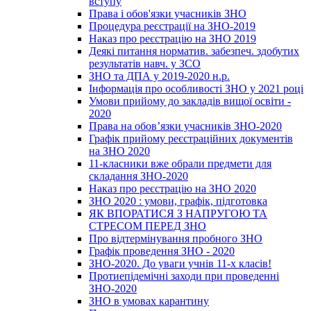
вступу
Права і обов'язки учасників ЗНО
Процедура реєстрації на ЗНО-2019
Наказ про реєстрацію на ЗНО 2019
Деякі питання норматив. забезпеч. здобутих
результатів навч. у ЗСО
ЗНО та ДПА у 2019-2020 н.р.
Інформація про особливості ЗНО у 2021 році
Умови прийому до закладів вищої освіти -
2020
Права на обов’язки учасників ЗНО-2020
Графік прийому реєстраційних документів
на ЗНО 2020
11-класники вже обрали предмети для
складання ЗНО-2020
Наказ про реєстрацію на ЗНО 2020
ЗНО 2020 : умови, графік, підготовка
ЯК ВПОРАТИСЯ З НАПРУГОЮ ТА
СТРЕСОМ ПЕРЕД ЗНО
Про відтермінування пробного ЗНО
Графік проведення ЗНО - 2020
ЗНО-2020. До уваги учнів 11-х класів!
Протиепідемічні заходи при проведенні
ЗНО-2020
ЗНО в умовах карантину