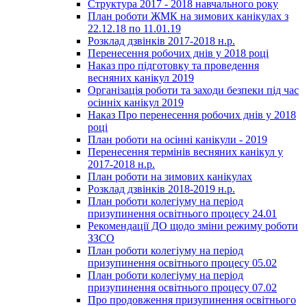
Структура 2017 - 2018 навчального року
План роботи ЖМК на зимових канікулах з
22.12.18 по 11.01.19
Розклад дзвінків 2017-2018 н.р.
Перенесення робочих днів у 2018 році
Наказ про підготовку та проведення
весняних канікул 2019
Організація роботи та заходи безпеки під час
осінніх канікул 2019
Наказ Про перенесення робочих днів у 2018
році
План роботи на осінні канікули - 2019
Перенесення термінів весняних канікул у
2017-2018 н.р.
План роботи на зимових канікулах
Розклад дзвінків 2018-2019 н.р.
План роботи колегіуму на період
призупинення освітнього процесу 24.01
Рекомендації ДО щодо зміни режиму роботи
ЗЗСО
План роботи колегіуму на період
призупинення освітнього процесу 05.02
План роботи колегіуму на період
призупинення освітнього процесу 07.02
Про продовження призупинення освітнього