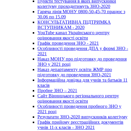
Пункти тестування в яких випускники
колегіуму проходитимуть ЗНО-2020
Гаряча лінія МОНУ 0800-50-45-70 працює з
30.06 по 15.09
КОНСУЛЬТАТИВНА ПІДТРИМКА
ВСТУПНИКАМ - 2020
YouTube канал Українського центру
оцінювання якості освіти
Графік проведення ЗНО - 2021
Особливості проведення ДПА у формі ЗНО -
2021
Наказ МОНУ про підготовку до проведення
ЗНО у 2021 році
Наказ департаменту освіти ЖМР про
підготовку до проведення ЗНО-2021
Інформаційна довідка для учнів та батьків 11
класів
Пробне ЗНО – 2021
Сайт Вінницького регіонального центру
оцінювання якості освіти
Особливості проведення пробного ЗНО у
2021 році
Результати ЗНО-2020 випускників колегіуму
Графік прийому реєстраційних документів
учнів 11-х класів - ЗНО 2021