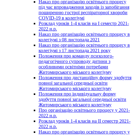
Наказ про організацію освітнього процесу
під час впровадження заходів із запобігання
поширенню гострої респіраторної хвороби
COVID-19 в колегіумі
Розклад уроків 1-4 класів на І семестр 2021-
2022 н.р.
Наказ про організацію освітнього процесу в
колегіумі з 08 листопада 2021
Наказ про організацію освітнього процесу в
колегіумі з 17 листопада 2021 року
Положення про команду психолого-
педагогічного супроводу дитини з
особливими освітніми потребами
Житомирського міського колегіуму
Положення про дистанційну форму здобуття
повної загальної середньої освіти
Житомирського міського колегіуму
Положення про індивідуальну форму
здобуття повної загальної середньої освіти
Житомирського міського колегіуму
Про організацію освітнього процесу у 2021-
2022 н.р.
Розклад уроків 1-4 класів на ІІ семестр 2021-
2022 н.р.
Наказ про організацію освітнього процесу у