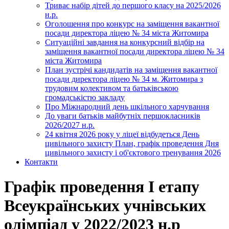
Триває набір дітей до першого класу на 2025/2026
н.р.
Оголошення про конкурс на заміщення вакантної
посади директора ліцею № 34 міста Житомира
Ситуаційні завдання на конкурсний відбір на
заміщення вакантної посади директора ліцею № 34
міста Житомира
План зустрічі кандидатів на заміщення вакантної
посади директора ліцею № 34 м. Житомира з
трудовим колективом та батьківською
громадськістю закладу
Про Міжнародний день шкільного харчування
До уваги батьків майбутніх першокласників
2026/2027 н.р.
24 квітня 2026 року у ліцеї відбудеться День
цивільного захисту План, графік проведення Дня
цивільного захисту і об'єктового тренування 2026
Контакти
Графік проведення І етапу
Всеукраїнських учнівських
олімпіад у 2022/2023 н.р