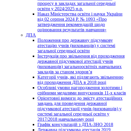
процесу в закладах загальної середньої
освіти у 2024/2025 н.р.
Наказ Міністерства освіти і науки України
від 02 серпня 2024 Р. № 1093 «Про
затвердження рекомендацій щодо
оцінювання результатів навчання»
ДПА
Положення про державну підсумкову
атестацію учнів (вихованців) у системі
загальної середньої освіти
Інструкція про звільнення від проходження
державної підсумкової атестації учнів
(вихованців) загальноосвітніх навчальних
закладів за станом здоров’я
Категорії учнів, які підлягають звільненню
від проходження ДПА в 2018 році
Особливі умови нагородження золотими і
срібними медалями випускників 11-х класів
Орієнтовні вимоги до змісту атестаційних
завдань для проведення державної
підсумкової атестації учнів (вихованців) у
системі загальної середньої освіти у
2017/2018 навчальному році
Графік консультацій з ДПА-ЗНО 2018
Державна підсумкова атестація 2019