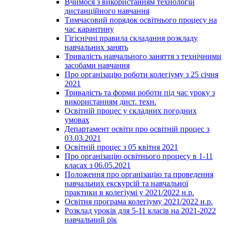
Вчимося з використанням технологій
дистанційного навчання
Тимчасовий порядок освітнього процесу на
час карантину
Гігієнічні правила складання розкладу
навчальних занять
Тривалість навчального заняття з технічними
засобами навчання
Про організацію роботи колегіуму з 25 січня
2021
Тривалість та форми роботи під час уроку з
використанням дист. техн.
Освітній процес у складних погодних
умовах
Департамент освіти про освітній процес з
03.03.2021
Освітній процес з 05 квітня 2021
Про організацію освітнього процесу в 1-11
класах з 06.05.2021
Положення про організацію та проведення
навчальних екскурсій та навчальної
практики в колегіумі у 2021/2022 н.р.
Освітня програма колегіуму 2021/2022 н.р.
Розклад уроків для 5-11 класів на 2021-2022
навчальний рік