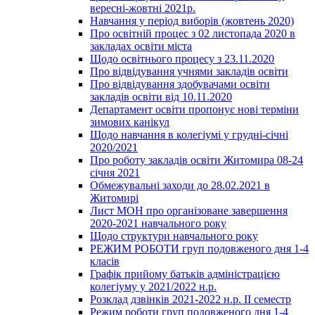
вересні-жовтні 2021р.
Навчання у період виборів (жовтень 2020)
Про освітній процес з 02 листопада 2020 в
закладах освіти міста
Щодо освітнього процесу з 23.11.2020
Про відвідування учнями закладів освіти
Про відвідування здобувачами освіти
закладів освіти від 10.11.2020
Департамент освіти пропонує нові терміни
зимових канікул
Щодо навчання в колегіумі у грудні-січні
2020/2021
Про роботу закладів освіти Житомира 08-24
січня 2021
Обмежувальні заходи до 28.02.2021 в
Житомирі
Лист МОН про організоване завершення
2020-2021 навчального року
Щодо структури навчального року
РЕЖИМ РОБОТИ груп подовженого дня 1-4
класів
Графік прийому батьків адміністрацією
колегіуму у 2021/2022 н.р.
Розклад дзвінків 2021-2022 н.р. ІІ семестр
Режим роботи груп подовженого дня 1-4