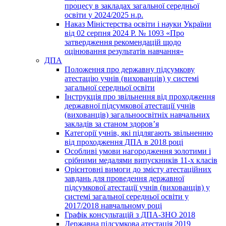
процесу в закладах загальної середньої
освіти у 2024/2025 н.р.
Наказ Міністерства освіти і науки України
від 02 серпня 2024 Р. № 1093 «Про
затвердження рекомендацій щодо
оцінювання результатів навчання»
ДПА
Положення про державну підсумкову
атестацію учнів (вихованців) у системі
загальної середньої освіти
Інструкція про звільнення від проходження
державної підсумкової атестації учнів
(вихованців) загальноосвітніх навчальних
закладів за станом здоров’я
Категорії учнів, які підлягають звільненню
від проходження ДПА в 2018 році
Особливі умови нагородження золотими і
срібними медалями випускників 11-х класів
Орієнтовні вимоги до змісту атестаційних
завдань для проведення державної
підсумкової атестації учнів (вихованців) у
системі загальної середньої освіти у
2017/2018 навчальному році
Графік консультацій з ДПА-ЗНО 2018
Державна підсумкова атестація 2019