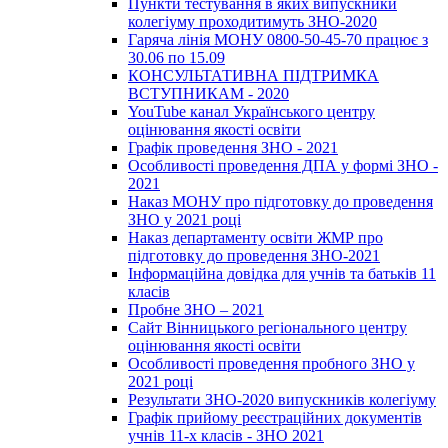
Пункти тестування в яких випускники
колегіуму проходитимуть ЗНО-2020
Гаряча лінія МОНУ 0800-50-45-70 працює з
30.06 по 15.09
КОНСУЛЬТАТИВНА ПІДТРИМКА
ВСТУПНИКАМ - 2020
YouTube канал Українського центру
оцінювання якості освіти
Графік проведення ЗНО - 2021
Особливості проведення ДПА у формі ЗНО -
2021
Наказ МОНУ про підготовку до проведення
ЗНО у 2021 році
Наказ департаменту освіти ЖМР про
підготовку до проведення ЗНО-2021
Інформаційна довідка для учнів та батьків 11
класів
Пробне ЗНО – 2021
Сайт Вінницького регіонального центру
оцінювання якості освіти
Особливості проведення пробного ЗНО у
2021 році
Результати ЗНО-2020 випускників колегіуму
Графік прийому реєстраційних документів
учнів 11-х класів - ЗНО 2021