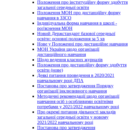
Положення про інституційну форму здобуття
загальної середньої освіти
Положення МОН про дистанційну форму
навчання в ЗЗСО
Індивідуальна форма навчання в школі -
роз'яснення МОН
Новий Держстандарт базової середньої
освіти: основні положення за 5 хв
Нове у Положенні про дистанційне навчання
МОН України щодо організації
дистанційного навчання
Щодо ведення класних журналів
Положення про дистанційну форму здобуття
освіти (нове)
Деякі питання проведення в 2020/2021
навчальному році ДПА
Постанова про затвердження Порядку
організації інклюзивного навчання
Методичні рекомендації щодо організації
навчання осіб з особливими освітніми
потребами у 2021/2022 навчальному році
Про окремі питання діяльності закладів
загальної середньої освіти у новому
2021/2022 навчальному році
Постанова про затвердження