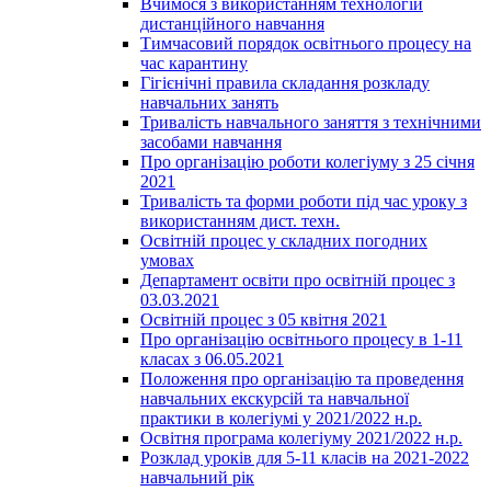
Вчимося з використанням технологій
дистанційного навчання
Тимчасовий порядок освітнього процесу на
час карантину
Гігієнічні правила складання розкладу
навчальних занять
Тривалість навчального заняття з технічними
засобами навчання
Про організацію роботи колегіуму з 25 січня
2021
Тривалість та форми роботи під час уроку з
використанням дист. техн.
Освітній процес у складних погодних
умовах
Департамент освіти про освітній процес з
03.03.2021
Освітній процес з 05 квітня 2021
Про організацію освітнього процесу в 1-11
класах з 06.05.2021
Положення про організацію та проведення
навчальних екскурсій та навчальної
практики в колегіумі у 2021/2022 н.р.
Освітня програма колегіуму 2021/2022 н.р.
Розклад уроків для 5-11 класів на 2021-2022
навчальний рік