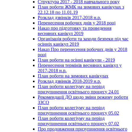
Структура 2017 - 2018 навчального року
План роботи ЖМК на зимових канікулах з
22.12.18 по 11.01.19
Розклад дзвінків 2017-2018 н.р.
Перенесення робочих днів у 2018 році
Наказ про підготовку та проведення
весняних канікул 2019
Організація роботи та заходи безпеки під час
осінніх канікул 2019
Наказ Про перенесення робочих днів у 2018
році
План роботи на осінні канікули - 2019
Перенесення термінів весняних канікул у
2017-2018 н.р.
План роботи на зимових канікулах
Розклад дзвінків 2018-2019 н.р.
План роботи колегіуму на період
призупинення освітнього процесу 24.01
Рекомендації ДО щодо зміни режиму роботи
ЗЗСО
План роботи колегіуму на період
призупинення освітнього процесу 05.02
План роботи колегіуму на період
призупинення освітнього процесу 07.02
Про продовження призупинення освітнього