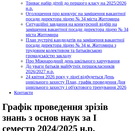
Триває набір дітей до першого класу на 2025/2026
н.р.
Оголошення про конкурс на заміщення вакантної
посади директора ліцею № 34 міста Житомира
Ситуаційні завдання на конкурсний відбір на
заміщення вакантної посади директора ліцею № 34
міста Житомира
План зустрічі кандидатів на заміщення вакантної
посади директора ліцею № 34 м. Житомира з
трудовим колективом та батьківською
громадськістю закладу
Про Міжнародний день шкільного харчування
До уваги батьків майбутніх першокласників
2026/2027 н.р.
24 квітня 2026 року у ліцеї відбудеться День
цивільного захисту План, графік проведення Дня
цивільного захисту і об'єктового тренування 2026
Контакти
Графік проведення зрізів
знань з основ наук за І
семестр 2024/2025 н.р.