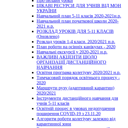
Про онлайн уроки
ЦІКАВІ РЕСУРСИ ДЛЯ УЧНІВ ВІД МОН
УКРАЇНИ
Навчальний план 5-11 класів 2020-2021н.р.
Навчальний план початкової школи 2020-
2021 н.р.
РОЗКЛАД УРОКІВ ДЛЯ 5-11 КЛАСІВ
(Оновлено)
Розклад уроків 1-4 класи. 2020/2021 н.р.
План роботи на осінніх канікулах - 2020
Навчальні екскурсії у 2020-2021 н.р.
ВАЖЛИВІ АКЦЕНТИ ЩОДО
ОРГАНІЗАЦІЇ ДИСТАНЦІЙНОГО
НАВЧАННЯ
Освітня програма колегіуму 2020/2021 н.р.
Тимчасовий порядок освітнього процесу -
2020
Маршрути руху (адаптивний карантин)
2020/2021
Інструменти дистанційного навчання для
учнів 5-11 класів
Освітній процес в умовах недопущення
поширення COVID-19 з 23.11.20
Алгоритм роботи колегіуму залежно від
карантинної зони