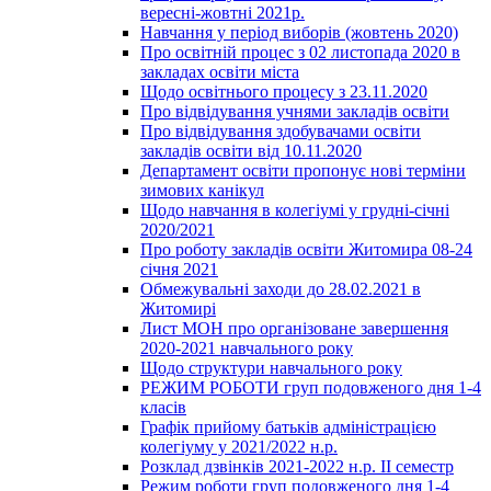
вересні-жовтні 2021р.
Навчання у період виборів (жовтень 2020)
Про освітній процес з 02 листопада 2020 в
закладах освіти міста
Щодо освітнього процесу з 23.11.2020
Про відвідування учнями закладів освіти
Про відвідування здобувачами освіти
закладів освіти від 10.11.2020
Департамент освіти пропонує нові терміни
зимових канікул
Щодо навчання в колегіумі у грудні-січні
2020/2021
Про роботу закладів освіти Житомира 08-24
січня 2021
Обмежувальні заходи до 28.02.2021 в
Житомирі
Лист МОН про організоване завершення
2020-2021 навчального року
Щодо структури навчального року
РЕЖИМ РОБОТИ груп подовженого дня 1-4
класів
Графік прийому батьків адміністрацією
колегіуму у 2021/2022 н.р.
Розклад дзвінків 2021-2022 н.р. ІІ семестр
Режим роботи груп подовженого дня 1-4