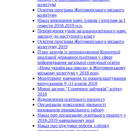
колегіумі
Освітня програма Житомирського міського
колегіуму
Наказ виконання навч. планів і програм за І
семестр 2018-2019 н.р.
Переведення учнів загальноосвітнього навч.
закладу до наступного класу
Освітня програма Житомирського міського
колегіуму 2019
План заходів із запровадження Концепції
реалізації державної політики у сфері
реформування загальної середньої освіти
«Нова українська школа» в Житомирському
міському колегіумі у 2018 році
Моніторинг навчання та працевлаштування
випускників 9 -11 класів 2018
Мовні загони "Сонячних зайчиків" влітку
2018
Відновлення освітнього процессу
Організація дозвіллєвої діяльності
вихованців пришкільного табору
Наказ про організацію освітнього процесу у
2018-2019 навчальному році
Наказ про підсумки роботи з обліку
продовження навч. та працевл.