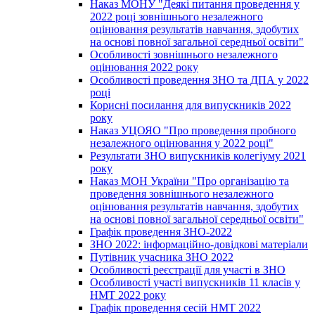
Наказ МОНУ "Деякі питання проведення у
2022 році зовнішнього незалежного
оцінювання результатів навчання, здобутих
на основі повної загальної середньої освіти"
Особливості зовнішнього незалежного
оцінювання 2022 року
Особливості проведення ЗНО та ДПА у 2022
році
Корисні посилання для випускників 2022
року
Наказ УЦОЯО "Про проведення пробного
незалежного оцінювання у 2022 році"
Результати ЗНО випускників колегіуму 2021
року
Наказ МОН України "Про організацію та
проведення зовнішнього незалежного
оцінювання результатів навчання, здобутих
на основі повної загальної середньої освіти"
Графік проведення ЗНО-2022
ЗНО 2022: інформаційно-довідкові матеріали
Путівник учасника ЗНО 2022
Особливості реєстрації для участі в ЗНО
Особливості участі випускників 11 класів у
НМТ 2022 року
Графік проведення сесій НМТ 2022