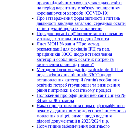
протиепідемічних заходів у закладах освіти
на період карантину у зв'язку поширенням
коронавірусної хвороби (COVID-19)
Про затвердження форм звітності з питань
діяльності закладів загальної середньої освіти
та інструкцій щодо їх заповнення
Порядок організації інклюзивного навчання
у закладах загальної середньої освіти
Лист МОН України "Про метод.
рекомендації для фахівців ІРЦ та пед.
працівників ЗЗСО щодо встановлення
категорій особливих освітніх потреб та
визначення рівня підтримки"
Методичні рекомендації для фахівців ІРЦ та
педагогічних працівників ЗЗСО щодо
встановлення категорій (типів) особливих
освітніх потреб (труднощів) та визначення
рівня підтримки в освітньому процесі
Положення про офіційний веб-сайт Ліцею №
34 міста Житомира
Наказ про дотримання норм орфографічного
режиму, єдиних вимог до усного і писемного
мовлення в ліцеї, вимог щодо ведення
ділової документації в 2023/2024 н.р.
Нормативне забезпечення освітнього