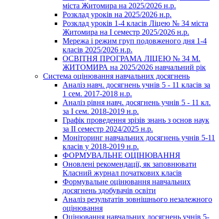
міста Житомира на 2025/2026 н.р.
Розклад уроків на 2025/2026 н.р.
Розклад уроків 1-4 класів Ліцею № 34 міста
Житомира на І семестр 2025/2026 н.р.
Мережа і режим груп подовженого дня 1-4
класів 2025/2026 н.р.
ОСВІТНЯ ПРОГРАМА ЛІЦЕЮ № 34 М.
ЖИТОМИРА на 2025/2026 навчальний рік
Система оцінювання навчальних досягнень
Аналіз навч. досягнень учнів 5 - 11 класів за
1 сем. 2017-2018 н.р.
Аналіз рівня навч. досягнень учнів 5 - 11 кл.
за І сем. 2018-2019 н.р.
Графік проведення зрізів знань з основ наук
за ІІ семестр 2024/2025 н.р.
Моніторинг навчальних досягнень учнів 5-11
класів у 2018-2019 н.р.
ФОРМУВАЛЬНЕ ОЦІНЮВАННЯ
Оновлені рекомендації, як заповнювати
Класний журнал початкових класів
Формувальне оцінювання навчальних
досягнень здобувачів освіти
Аналіз результатів зовнішнього незалежного
оцінювання
Оцінювання навчальних досягнень учнів 5-