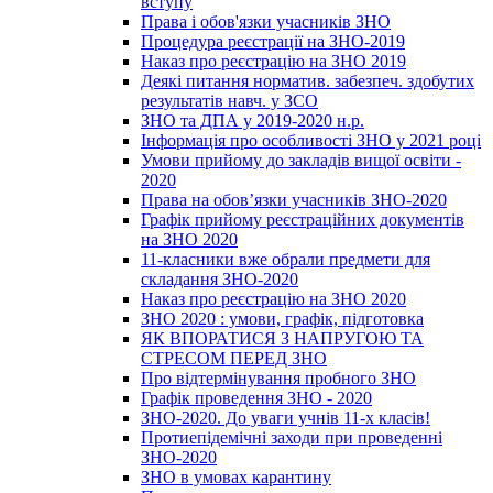
вступу
Права і обов'язки учасників ЗНО
Процедура реєстрації на ЗНО-2019
Наказ про реєстрацію на ЗНО 2019
Деякі питання норматив. забезпеч. здобутих
результатів навч. у ЗСО
ЗНО та ДПА у 2019-2020 н.р.
Інформація про особливості ЗНО у 2021 році
Умови прийому до закладів вищої освіти -
2020
Права на обов’язки учасників ЗНО-2020
Графік прийому реєстраційних документів
на ЗНО 2020
11-класники вже обрали предмети для
складання ЗНО-2020
Наказ про реєстрацію на ЗНО 2020
ЗНО 2020 : умови, графік, підготовка
ЯК ВПОРАТИСЯ З НАПРУГОЮ ТА
СТРЕСОМ ПЕРЕД ЗНО
Про відтермінування пробного ЗНО
Графік проведення ЗНО - 2020
ЗНО-2020. До уваги учнів 11-х класів!
Протиепідемічні заходи при проведенні
ЗНО-2020
ЗНО в умовах карантину