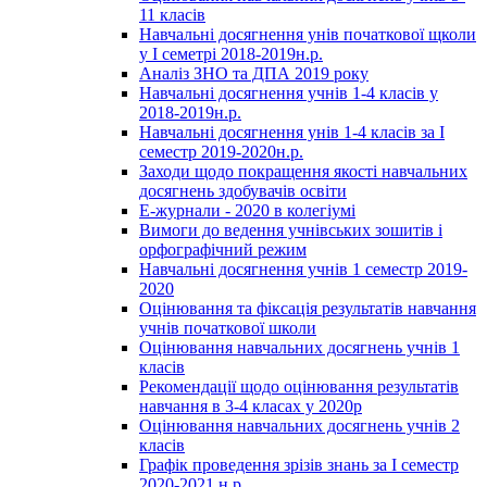
11 класів
Навчальні досягнення унів початкової щколи
у І семетрі 2018-2019н.р.
Аналіз ЗНО та ДПА 2019 року
Навчальні досягнення учнів 1-4 класів у
2018-2019н.р.
Навчальні досягнення унів 1-4 класів за І
семестр 2019-2020н.р.
Заходи щодо покращення якості навчальних
досягнень здобувачів освіти
Е-журнали - 2020 в колегіумі
Вимоги до ведення учнівських зошитів і
орфографічний режим
Навчальні досягнення учнів 1 семестр 2019-
2020
Оцінювання та фіксація результатів навчання
учнів початкової школи
Оцінювання навчальних досягнень учнів 1
класів
Рекомендації щодо оцінювання результатів
навчання в 3-4 класах у 2020р
Оцінювання навчальних досягнень учнів 2
класів
Графік проведення зрізів знань за І семестр
2020-2021 н.р.