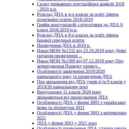
Склад державних атестаційних комісій 2018
- 2019 н.р.
Розклад ДПА в 4-х класах за освіт. рівень
початкової освіти 2018-2019
Графік консультацій з підготовки до ДПА 9
класи 2018-2019 н.р.
Розклад ДПА в 9-х класах за освіт. рівень
базової середньої освіти
Проведення ДПА в 2019 р.
Наказ МОН №1332 від 23.10.2019 року Деякі
питання проведення ...
Наказ МОН №1369 від 07.12.2018 року Про
затвердження Порядку провед...
Особливості закінчення 2019/2020
навчального року та проведення ДПА
Про звільнення від ДПА учнів 4 та 9 класів у
2019/20 навчальному році
Випускники 11 класів 2020 року
звільняються від проходження ДПА
Особливості ДПА у формі ЗНО з української
мови та літератури 2021
Особливості ДПА у формі ЗНО з математики
2021
ДПА у формі ЗНО у 2021 році
Особливості проведення ДПА: старша школа