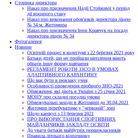
Сторінка директора
Наказ про призначення Надії Стойкової у період
дії воєнного стану
Наказ про виконання обов'язків директора ліцею
№ 34 м. Житомира
Наказ про призначення Інни Кравчук на посаду
директора ліцею № 34
Фотогалерея
Новини
Освітній процес в колегіумі з 22 березня 2021 року
Батьки дітей, що не пройшли щеплення мають
обрати іншу форму навчання
РЕГЛАМЕНТ РОБОТИ ЗЗСО В УМОВАХ
АДАПТИВНОГО КАРАНТИНУ
Що має бути в рюкзаку учня
Особливості проведення пробного ЗНО-2021
Обмеження, які діють в Україні з 25 січня 2021
МОНУ про складні погодні умови
Обмежувальні заходи в Житомирі до 30.04.2021
Житомир перебуватиме у "червоній" зоні
Щодо канікул з 13 березня 2021
ПРО ВИКОРИСТАННЯ СПОРТИВНИХ
МАЙДАНЧИКІВ ЗАКЛАДУ ОСВІТИ
До уваги батьків майбутніх першокласників
Правила літнього відпочинку