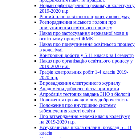
Норми орфографічного режиму в колегіумі у
2019-2020 н.р.
Річний план освітнього процесу колегіуму
Розпорядження міського голови про
призупинення освітнього процесу
Наказ про застосування державної мови в
освітньому процесі ЖМК
Наказ про призупинення освітнього процесу
в колегіумі
Контрольні роботи у 5-11 класах за І семестр
Наказ про організацію освітнього процесу у
2019-2020 н.р.
Графік контрольних робіт 1-4 класів 2019-
2020 н.р.
Впровадження електронного журналу
Академічна доброчесність: принципи
Апробація тестових завдань ЗНО з біології
Положення про академічну доброчесність
Положення про внутрішню систему
забезпечення якості освіти
Про затвердження мережі класів колегіуму
на 2019-2020 н.р.
Всеукраїнська школа онлайн: розклад 5 - 11
класів