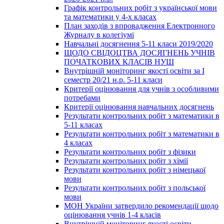
Графік контрольних робіт з української мови
та математики у 4-х класах
План заходів з впровадження Електронного
Журналу в колегіумі
Навчальні досягнення 5-11 класи 2019/2020
ЩОДО СВІДОЦТВА ДОСЯГНЕНЬ УЧНІВ
ПОЧАТКОВИХ КЛАСІВ НУШ
Внутрішній моніторинг якості освіти за І
семестр 20/21 н.р. 5-11 класи
Критерії оцінювання для учнів з особливими
потребами
Критерії оцінювання навчальних досягнень
Результати контрольних робіт з математики в
5-11 класах
Результати контрольних робіт з математики в
4 класах
Результати контрольних робіт з фізики
Результати контрольних робіт з хімії
Результати контрольних робіт з німецької
мови
Результати контрольних робіт з польської
мови
МОН України затвердило рекомендації щодо
оцінювання учнів 1-4 класів
Внутрішній моніторинг якості освіти