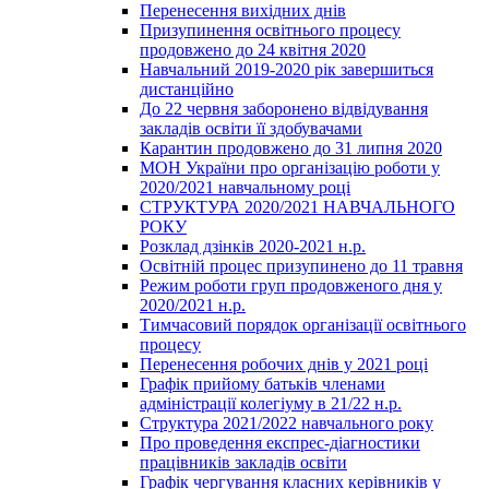
Перенесення вихідних днів
Призупинення освітнього процесу
продовжено до 24 квітня 2020
Навчальний 2019-2020 рік завершиться
дистанційно
До 22 червня заборонено відвідування
закладів освіти її здобувачами
Карантин продовжено до 31 липня 2020
МОН України про організацію роботи у
2020/2021 навчальному році
СТРУКТУРА 2020/2021 НАВЧАЛЬНОГО
РОКУ
Розклад дзінків 2020-2021 н.р.
Освітній процес призупинено до 11 травня
Режим роботи груп продовженого дня у
2020/2021 н.р.
Тимчасовий порядок організації освітнього
процесу
Перенесення робочих днів у 2021 році
Графік прийому батьків членами
адміністрації колегіуму в 21/22 н.р.
Структура 2021/2022 навчального року
Про проведення експрес-діагностики
працівників закладів освіти
Графік чергування класних керівників у