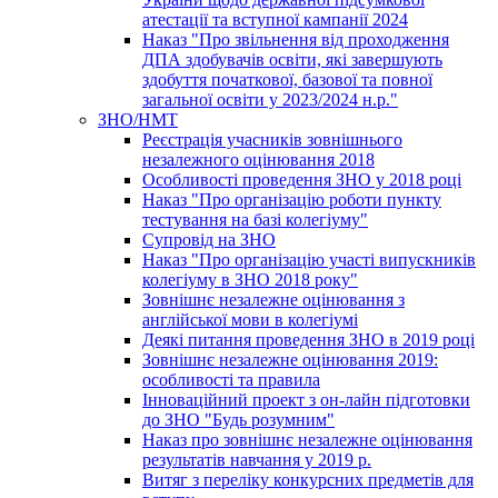
атестації та вступної кампанії 2024
Наказ "Про звільнення від проходження
ДПА здобувачів освіти, які завершують
здобуття початкової, базової та повної
загальної освіти у 2023/2024 н.р."
ЗНО/НМТ
Реєстрація учасників зовнішнього
незалежного оцінювання 2018
Особливості проведення ЗНО у 2018 році
Наказ "Про організацію роботи пункту
тестування на базі колегіуму"
Супровід на ЗНО
Наказ "Про організацію участі випускників
колегіуму в ЗНО 2018 року"
Зовнішнє незалежне оцінювання з
англійської мови в колегіумі
Деякі питання проведення ЗНО в 2019 році
Зовнішнє незалежне оцінювання 2019:
особливості та правила
Інноваційний проект з он-лайн підготовки
до ЗНО "Будь розумним"
Наказ про зовнішнє незалежне оцінювання
результатів навчання у 2019 р.
Витяг з переліку конкурсних предметів для