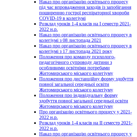
Наказ про організацію освітнього процесу
під час впровадження заходів із запобігання
поширенню гострої респіраторної хвороби
COVID-19 в колегіумі
Розклад уроків 1-4 класів на І семестр 2021-
2022 н.р.
Наказ про організацію освітнього процесу в
колегіумі з 08 листопада 2021
Наказ про організацію освітнього процесу в
колегіумі з 17 листопада 2021 року
Положення про команду психолого-
педагогічного супроводу дитини з
особливими освітніми потребами
Житомирського міського колегіуму
Положення про дистанційну форму здобуття
повної загальної середньої освіти
Житомирського міського колегіуму
Положення про індивідуальну форму
здобуття повної загальної середньої освіти
Житомирського міського колегіуму
Про організацію освітнього процесу у 2021-
2022 н.р.
Розклад уроків 1-4 класів на ІІ семестр 2021-
2022 н.р.
Наказ про організацію освітнього процесу у