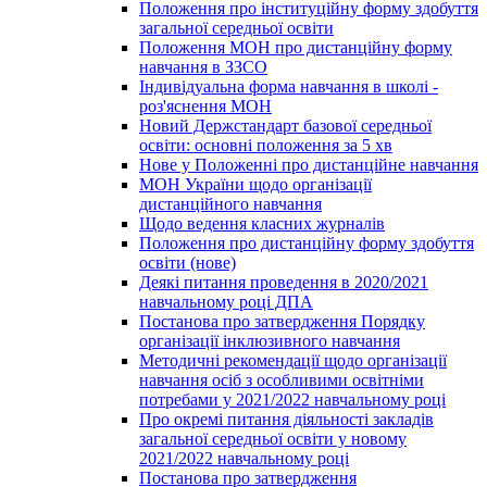
Положення про інституційну форму здобуття
загальної середньої освіти
Положення МОН про дистанційну форму
навчання в ЗЗСО
Індивідуальна форма навчання в школі -
роз'яснення МОН
Новий Держстандарт базової середньої
освіти: основні положення за 5 хв
Нове у Положенні про дистанційне навчання
МОН України щодо організації
дистанційного навчання
Щодо ведення класних журналів
Положення про дистанційну форму здобуття
освіти (нове)
Деякі питання проведення в 2020/2021
навчальному році ДПА
Постанова про затвердження Порядку
організації інклюзивного навчання
Методичні рекомендації щодо організації
навчання осіб з особливими освітніми
потребами у 2021/2022 навчальному році
Про окремі питання діяльності закладів
загальної середньої освіти у новому
2021/2022 навчальному році
Постанова про затвердження