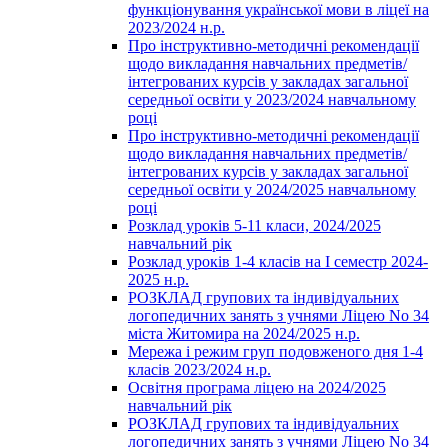
функціонування української мови в ліцеї на
2023/2024 н.р.
Про інструктивно-методичні рекомендації
щодо викладання навчальних предметів/
інтегрованих курсів у закладах загальної
середньої освіти у 2023/2024 навчальному
році
Про інструктивно-методичні рекомендації
щодо викладання навчальних предметів/
інтегрованих курсів у закладах загальної
середньої освіти у 2024/2025 навчальному
році
Розклад уроків 5-11 класи, 2024/2025
навчальний рік
Розклад уроків 1-4 класів на І семестр 2024-
2025 н.р.
РОЗКЛАД групових та індивідуальних
логопедичних занять з учнями Ліцею No 34
міста Житомира на 2024/2025 н.р.
Мережа і режим груп подовженого дня 1-4
класів 2023/2024 н.р.
Освітня програма ліцею на 2024/2025
навчальний рік
РОЗКЛАД групових та індивідуальних
логопедичних занять з учнями Ліцею No 34