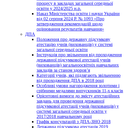
процесу в закладах загальної середньої
освіти у 2024/2025 н.р.
Наказ Міністерства освіти і науки України
від 02 серпня 2024 Р. № 1093 «Про
затвердження рекомендацій щодо
оцінювання результатів навчання»
ДПА
Положення про державну підсумкову
атестацію учнів (вихованців) у системі
загальної середньої освіти
Інструкція про звільнення від проходження
державної підсумкової атестації учнів
(вихованців) загальноосвітніх навчальних
закладів за станом здоров’я
Категорії учнів, які підлягають звільненню
від проходження ДПА в 2018 році
Особливі умови нагородження золотими і
срібними медалями випускників 11-х класів
Орієнтовні вимоги до змісту атестаційних
завдань для проведення державної
підсумкової атестації учнів (вихованців) у
системі загальної середньої освіти у
2017/2018 навчальному році
Графік консультацій з ДПА-ЗНО 2018
Державна підсумкова атестація 2019