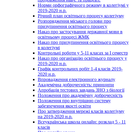
Норми орфографічного режиму в колегіумі у
2019-2020 н.р.
Річний план освітнього процесу колегіуму
Розпорядження міського голови про
призупинення освітнього процесу
Наказ про застосування державної мови в
освітньому процесі ЖМК
Наказ про призупинення освітнього процесу
в колегіумі
Контрольні роботи у 5-11 класах за І семестр
Наказ про організацію освітнього процесу у
2019-2020 н.р.
Графік контрольних робіт 1-4 класів 2019-
2020 н.р.
Впровадження електронного журналу
Академічна доброчесність: принципи
Апробація тестових завдань ЗНО з біології
Положення про академічну доброчесність
Положення про внутрішню систему
забезпечення якості освіти
Про затвердження мережі класів колегіуму
на 2019-2020 н.р.
Всеукраїнська школа онлайн: розклад 5 - 11
класів