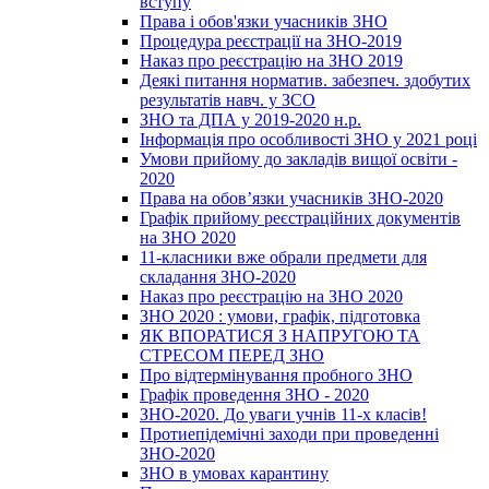
вступу
Права і обов'язки учасників ЗНО
Процедура реєстрації на ЗНО-2019
Наказ про реєстрацію на ЗНО 2019
Деякі питання норматив. забезпеч. здобутих
результатів навч. у ЗСО
ЗНО та ДПА у 2019-2020 н.р.
Інформація про особливості ЗНО у 2021 році
Умови прийому до закладів вищої освіти -
2020
Права на обов’язки учасників ЗНО-2020
Графік прийому реєстраційних документів
на ЗНО 2020
11-класники вже обрали предмети для
складання ЗНО-2020
Наказ про реєстрацію на ЗНО 2020
ЗНО 2020 : умови, графік, підготовка
ЯК ВПОРАТИСЯ З НАПРУГОЮ ТА
СТРЕСОМ ПЕРЕД ЗНО
Про відтермінування пробного ЗНО
Графік проведення ЗНО - 2020
ЗНО-2020. До уваги учнів 11-х класів!
Протиепідемічні заходи при проведенні
ЗНО-2020
ЗНО в умовах карантину