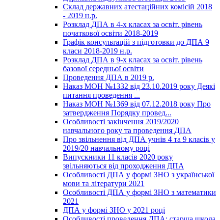
Склад державних атестаційних комісій 2018
- 2019 н.р.
Розклад ДПА в 4-х класах за освіт. рівень
початкової освіти 2018-2019
Графік консультацій з підготовки до ДПА 9
класи 2018-2019 н.р.
Розклад ДПА в 9-х класах за освіт. рівень
базової середньої освіти
Проведення ДПА в 2019 р.
Наказ МОН №1332 від 23.10.2019 року Деякі
питання проведення ...
Наказ МОН №1369 від 07.12.2018 року Про
затвердження Порядку провед...
Особливості закінчення 2019/2020
навчального року та проведення ДПА
Про звільнення від ДПА учнів 4 та 9 класів у
2019/20 навчальному році
Випускники 11 класів 2020 року
звільняються від проходження ДПА
Особливості ДПА у формі ЗНО з української
мови та літератури 2021
Особливості ДПА у формі ЗНО з математики
2021
ДПА у формі ЗНО у 2021 році
Особливості проведення ДПА: старша школа