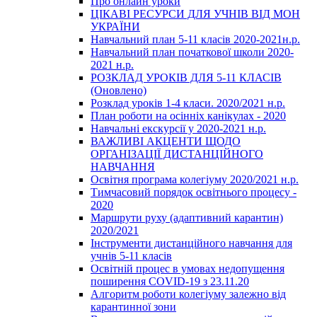
Про онлайн уроки
ЦІКАВІ РЕСУРСИ ДЛЯ УЧНІВ ВІД МОН
УКРАЇНИ
Навчальний план 5-11 класів 2020-2021н.р.
Навчальний план початкової школи 2020-
2021 н.р.
РОЗКЛАД УРОКІВ ДЛЯ 5-11 КЛАСІВ
(Оновлено)
Розклад уроків 1-4 класи. 2020/2021 н.р.
План роботи на осінніх канікулах - 2020
Навчальні екскурсії у 2020-2021 н.р.
ВАЖЛИВІ АКЦЕНТИ ЩОДО
ОРГАНІЗАЦІЇ ДИСТАНЦІЙНОГО
НАВЧАННЯ
Освітня програма колегіуму 2020/2021 н.р.
Тимчасовий порядок освітнього процесу -
2020
Маршрути руху (адаптивний карантин)
2020/2021
Інструменти дистанційного навчання для
учнів 5-11 класів
Освітній процес в умовах недопущення
поширення COVID-19 з 23.11.20
Алгоритм роботи колегіуму залежно від
карантинної зони