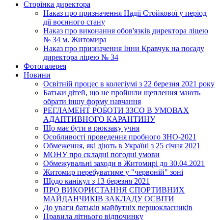
Сторінка директора
Наказ про призначення Надії Стойкової у період
дії воєнного стану
Наказ про виконання обов'язків директора ліцею
№ 34 м. Житомира
Наказ про призначення Інни Кравчук на посаду
директора ліцею № 34
Фотогалерея
Новини
Освітній процес в колегіумі з 22 березня 2021 року
Батьки дітей, що не пройшли щеплення мають
обрати іншу форму навчання
РЕГЛАМЕНТ РОБОТИ ЗЗСО В УМОВАХ
АДАПТИВНОГО КАРАНТИНУ
Що має бути в рюкзаку учня
Особливості проведення пробного ЗНО-2021
Обмеження, які діють в Україні з 25 січня 2021
МОНУ про складні погодні умови
Обмежувальні заходи в Житомирі до 30.04.2021
Житомир перебуватиме у "червоній" зоні
Щодо канікул з 13 березня 2021
ПРО ВИКОРИСТАННЯ СПОРТИВНИХ
МАЙДАНЧИКІВ ЗАКЛАДУ ОСВІТИ
До уваги батьків майбутніх першокласників
Правила літнього відпочинку