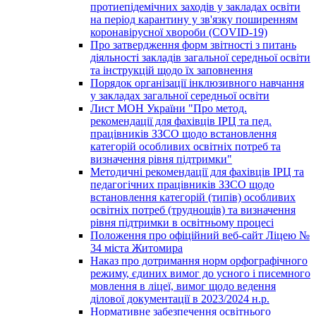
протиепідемічних заходів у закладах освіти
на період карантину у зв'язку поширенням
коронавірусної хвороби (COVID-19)
Про затвердження форм звітності з питань
діяльності закладів загальної середньої освіти
та інструкцій щодо їх заповнення
Порядок організації інклюзивного навчання
у закладах загальної середньої освіти
Лист МОН України "Про метод.
рекомендації для фахівців ІРЦ та пед.
працівників ЗЗСО щодо встановлення
категорій особливих освітніх потреб та
визначення рівня підтримки"
Методичні рекомендації для фахівців ІРЦ та
педагогічних працівників ЗЗСО щодо
встановлення категорій (типів) особливих
освітніх потреб (труднощів) та визначення
рівня підтримки в освітньому процесі
Положення про офіційний веб-сайт Ліцею №
34 міста Житомира
Наказ про дотримання норм орфографічного
режиму, єдиних вимог до усного і писемного
мовлення в ліцеї, вимог щодо ведення
ділової документації в 2023/2024 н.р.
Нормативне забезпечення освітнього