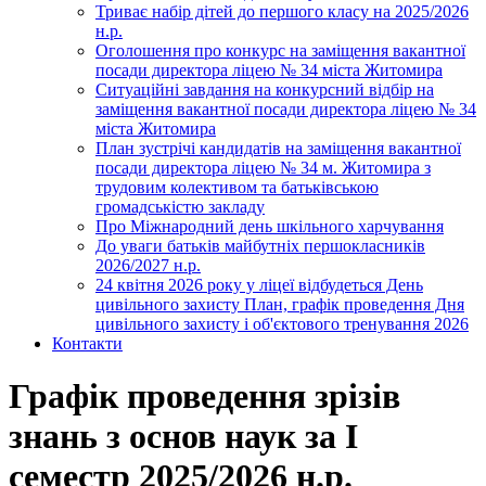
Триває набір дітей до першого класу на 2025/2026
н.р.
Оголошення про конкурс на заміщення вакантної
посади директора ліцею № 34 міста Житомира
Ситуаційні завдання на конкурсний відбір на
заміщення вакантної посади директора ліцею № 34
міста Житомира
План зустрічі кандидатів на заміщення вакантної
посади директора ліцею № 34 м. Житомира з
трудовим колективом та батьківською
громадськістю закладу
Про Міжнародний день шкільного харчування
До уваги батьків майбутніх першокласників
2026/2027 н.р.
24 квітня 2026 року у ліцеї відбудеться День
цивільного захисту План, графік проведення Дня
цивільного захисту і об'єктового тренування 2026
Контакти
Графік проведення зрізів
знань з основ наук за І
семестр 2025/2026 н.р.