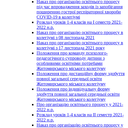
Наказ про організацію освітнього процесу
під час впровадження заходів із запобігання
поширенню гострої респіраторної хвороби
COVID-19 в колегіумі
Розклад уроків 1-4 класів на І семестр 2021-
2022 н.р.
Наказ про організацію освітнього процесу в
колегіумі з 08 листопада 2021
Наказ про організацію освітнього процесу в
колегіумі з 17 листопада 2021 року
Положення про команду психолого-
педагогічного супроводу дитини з
особливими освітніми потребами
Житомирського міського колегіуму
Положення про дистанційну форму здобуття
повної загальної середньої освіти
Житомирського міського колегіуму
Положення про індивідуальну форму
здобуття повної загальної середньої освіти
Житомирського міського колегіуму
Про організацію освітнього процесу у 2021-
2022 н.р.
Розклад уроків 1-4 класів на ІІ семестр 2021-
2022 н.р.
Наказ про організацію освітнього процесу у