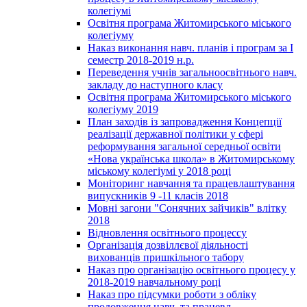
колегіумі
Освітня програма Житомирського міського
колегіуму
Наказ виконання навч. планів і програм за І
семестр 2018-2019 н.р.
Переведення учнів загальноосвітнього навч.
закладу до наступного класу
Освітня програма Житомирського міського
колегіуму 2019
План заходів із запровадження Концепції
реалізації державної політики у сфері
реформування загальної середньої освіти
«Нова українська школа» в Житомирському
міському колегіумі у 2018 році
Моніторинг навчання та працевлаштування
випускників 9 -11 класів 2018
Мовні загони "Сонячних зайчиків" влітку
2018
Відновлення освітнього процессу
Організація дозвіллєвої діяльності
вихованців пришкільного табору
Наказ про організацію освітнього процесу у
2018-2019 навчальному році
Наказ про підсумки роботи з обліку
продовження навч. та працевл.