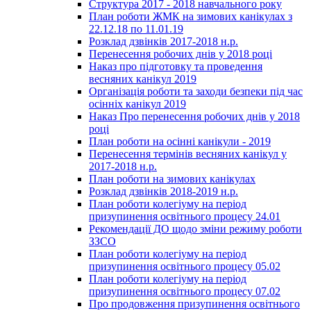
Структура 2017 - 2018 навчального року
План роботи ЖМК на зимових канікулах з
22.12.18 по 11.01.19
Розклад дзвінків 2017-2018 н.р.
Перенесення робочих днів у 2018 році
Наказ про підготовку та проведення
весняних канікул 2019
Організація роботи та заходи безпеки під час
осінніх канікул 2019
Наказ Про перенесення робочих днів у 2018
році
План роботи на осінні канікули - 2019
Перенесення термінів весняних канікул у
2017-2018 н.р.
План роботи на зимових канікулах
Розклад дзвінків 2018-2019 н.р.
План роботи колегіуму на період
призупинення освітнього процесу 24.01
Рекомендації ДО щодо зміни режиму роботи
ЗЗСО
План роботи колегіуму на період
призупинення освітнього процесу 05.02
План роботи колегіуму на період
призупинення освітнього процесу 07.02
Про продовження призупинення освітнього