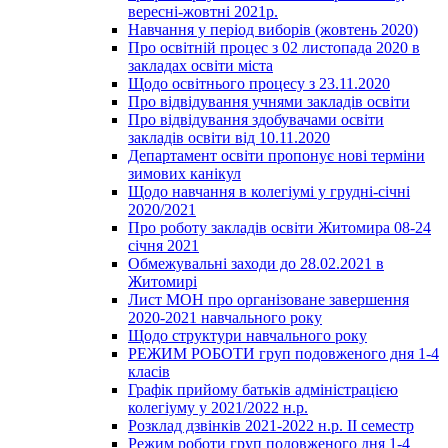
вересні-жовтні 2021р.
Навчання у період виборів (жовтень 2020)
Про освітній процес з 02 листопада 2020 в
закладах освіти міста
Щодо освітнього процесу з 23.11.2020
Про відвідування учнями закладів освіти
Про відвідування здобувачами освіти
закладів освіти від 10.11.2020
Департамент освіти пропонує нові терміни
зимових канікул
Щодо навчання в колегіумі у грудні-січні
2020/2021
Про роботу закладів освіти Житомира 08-24
січня 2021
Обмежувальні заходи до 28.02.2021 в
Житомирі
Лист МОН про організоване завершення
2020-2021 навчального року
Щодо структури навчального року
РЕЖИМ РОБОТИ груп подовженого дня 1-4
класів
Графік прийому батьків адміністрацією
колегіуму у 2021/2022 н.р.
Розклад дзвінків 2021-2022 н.р. ІІ семестр
Режим роботи груп подовженого дня 1-4