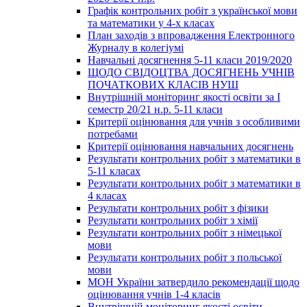
Графік контрольних робіт з української мови
та математики у 4-х класах
План заходів з впровадження Електронного
Журналу в колегіумі
Навчальні досягнення 5-11 класи 2019/2020
ЩОДО СВІДОЦТВА ДОСЯГНЕНЬ УЧНІВ
ПОЧАТКОВИХ КЛАСІВ НУШ
Внутрішній моніторинг якості освіти за І
семестр 20/21 н.р. 5-11 класи
Критерії оцінювання для учнів з особливими
потребами
Критерії оцінювання навчальних досягнень
Результати контрольних робіт з математики в
5-11 класах
Результати контрольних робіт з математики в
4 класах
Результати контрольних робіт з фізики
Результати контрольних робіт з хімії
Результати контрольних робіт з німецької
мови
Результати контрольних робіт з польської
мови
МОН України затвердило рекомендації щодо
оцінювання учнів 1-4 класів
Внутрішній моніторинг якості освіти