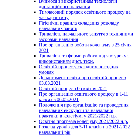
Вчимося з використанням технологій
дистанційного навчання
Тимчасовий порядок освітнього процесу на
час карантину
Гігієнічні правила складання розкладу
навчальних занять
Тривалість навчального заняття з технічними
засобами навчання
Про організацію роботи колегіуму з 25 січня
2021
Тривалість та форми роботи під час уроку з
використанням дист. техн.
Освітній процес у складних погодних
умовах
Департамент освіти про освітній процес з
03.03.2021
Освітній процес з 05 квітня 2021
Про організацію освітнього процесу в 1-11
класах з 06.05.2021
Положення про організацію та проведення
навчальних екскурсій та навчальної
практики в колегіумі у 2021/2022 н.р.
Освітня програма колегіуму 2021/2022 н.р.
Розклад уроків для 5-11 класів на 2021-2022
навчальний рік