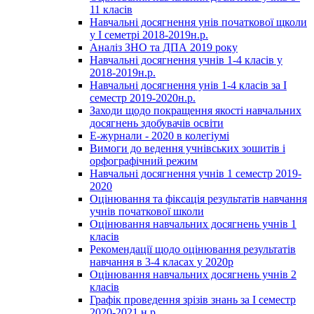
11 класів
Навчальні досягнення унів початкової щколи
у І семетрі 2018-2019н.р.
Аналіз ЗНО та ДПА 2019 року
Навчальні досягнення учнів 1-4 класів у
2018-2019н.р.
Навчальні досягнення унів 1-4 класів за І
семестр 2019-2020н.р.
Заходи щодо покращення якості навчальних
досягнень здобувачів освіти
Е-журнали - 2020 в колегіумі
Вимоги до ведення учнівських зошитів і
орфографічний режим
Навчальні досягнення учнів 1 семестр 2019-
2020
Оцінювання та фіксація результатів навчання
учнів початкової школи
Оцінювання навчальних досягнень учнів 1
класів
Рекомендації щодо оцінювання результатів
навчання в 3-4 класах у 2020р
Оцінювання навчальних досягнень учнів 2
класів
Графік проведення зрізів знань за І семестр
2020-2021 н.р.