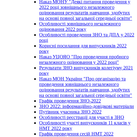
Наказ МОНУ "Деякі питання проведення у
2022 році зовнішнього незалежного
оцінювання результатів навчання, здобутих
на основі повної загальної середньої освіти"
Особливості зовнішнього незалежного
оцінювання 2022 року
Особливості проведення ЗНО та ДПА у 2022
році
Корисні посилання для випускників 2022
року
Наказ УЦОЯО "Про проведення пробного
незалежного оцінювання у 2022 році"
Результати ЗНО випускників колегіуму 2021
року
Наказ МОН України "Про організацію та
проведення зовнішнього незалежного
оцінювання результатів навчання, здобутих
на основі повної загальної середньої освіти"
Графік проведення ЗНО-2022
ЗНО 2022: інформаційно-довідкові матеріали
Путівник учасника ЗНО 2022
Особливості реєстрації для участі в ЗНО
Особливості участі випускників 11 класів у
НМТ 2022 року
Графік проведення сесій НМТ 2022