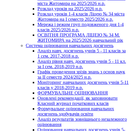
міста Житомира на 2025/2026 н.р.
Розклад уроків на 2025/2026 н.р.
Розклад уроків 1-4 класів Ліцею № 34 міста
Житомира на І семестр 2025/2026 н.р.
Мережа і режим груп подовженого дня 1-4
класів 2025/2026 н.р.
ОСВІТНЯ ПРОГРАМА ЛІЦЕЮ № 34 М.
ЖИТОМИРА на 2025/2026 навчальний рік
Система оцінювання навчальних досягнень
Аналіз навч. досягнень учнів 5 - 11 класів за
1 сем. 2017-2018 н.р.
Аналіз рівня навч. досягнень учнів 5 - 11 кл.
за І сем. 2018-2019 н.р.
Графік проведення зрізів знань з основ наук
за ІІ семестр 2024/2025 н.р.
Моніторинг навчальних досягнень учнів 5-11
класів у 2018-2019 н.р.
ФОРМУВАЛЬНЕ ОЦІНЮВАННЯ
Оновлені рекомендації, як заповнювати
Класний журнал початкових класів
Формувальне оцінювання навчальних
досягнень здобувачів освіти
Аналіз результатів зовнішнього незалежного
оцінювання
Оцінювання навчальних досягнень учнів 5-