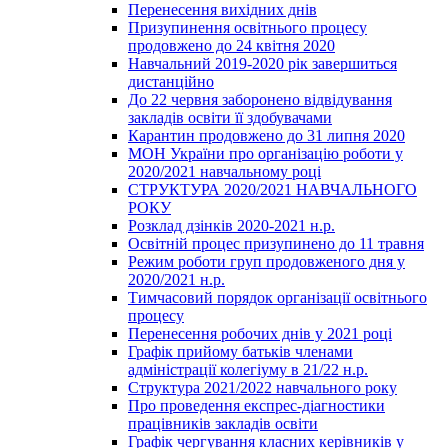
Перенесення вихідних днів
Призупинення освітнього процесу
продовжено до 24 квітня 2020
Навчальний 2019-2020 рік завершиться
дистанційно
До 22 червня заборонено відвідування
закладів освіти її здобувачами
Карантин продовжено до 31 липня 2020
МОН України про організацію роботи у
2020/2021 навчальному році
СТРУКТУРА 2020/2021 НАВЧАЛЬНОГО
РОКУ
Розклад дзінків 2020-2021 н.р.
Освітній процес призупинено до 11 травня
Режим роботи груп продовженого дня у
2020/2021 н.р.
Тимчасовий порядок організації освітнього
процесу
Перенесення робочих днів у 2021 році
Графік прийому батьків членами
адміністрації колегіуму в 21/22 н.р.
Структура 2021/2022 навчального року
Про проведення експрес-діагностики
працівників закладів освіти
Графік чергування класних керівників у