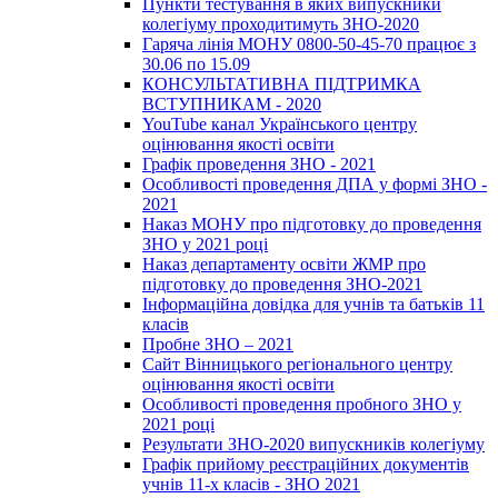
Пункти тестування в яких випускники
колегіуму проходитимуть ЗНО-2020
Гаряча лінія МОНУ 0800-50-45-70 працює з
30.06 по 15.09
КОНСУЛЬТАТИВНА ПІДТРИМКА
ВСТУПНИКАМ - 2020
YouTube канал Українського центру
оцінювання якості освіти
Графік проведення ЗНО - 2021
Особливості проведення ДПА у формі ЗНО -
2021
Наказ МОНУ про підготовку до проведення
ЗНО у 2021 році
Наказ департаменту освіти ЖМР про
підготовку до проведення ЗНО-2021
Інформаційна довідка для учнів та батьків 11
класів
Пробне ЗНО – 2021
Сайт Вінницького регіонального центру
оцінювання якості освіти
Особливості проведення пробного ЗНО у
2021 році
Результати ЗНО-2020 випускників колегіуму
Графік прийому реєстраційних документів
учнів 11-х класів - ЗНО 2021