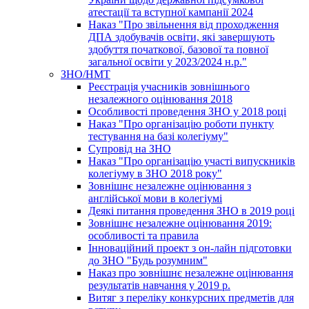
атестації та вступної кампанії 2024
Наказ "Про звільнення від проходження
ДПА здобувачів освіти, які завершують
здобуття початкової, базової та повної
загальної освіти у 2023/2024 н.р."
ЗНО/НМТ
Реєстрація учасників зовнішнього
незалежного оцінювання 2018
Особливості проведення ЗНО у 2018 році
Наказ "Про організацію роботи пункту
тестування на базі колегіуму"
Супровід на ЗНО
Наказ "Про організацію участі випускників
колегіуму в ЗНО 2018 року"
Зовнішнє незалежне оцінювання з
англійської мови в колегіумі
Деякі питання проведення ЗНО в 2019 році
Зовнішнє незалежне оцінювання 2019:
особливості та правила
Інноваційний проект з он-лайн підготовки
до ЗНО "Будь розумним"
Наказ про зовнішнє незалежне оцінювання
результатів навчання у 2019 р.
Витяг з переліку конкурсних предметів для