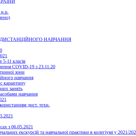
КРАЇНИ
н.р.
ено)
Ї ДИСТАНЦІЙНОГО НАВЧАННЯ
0
2021
 5-11 класів
ення COVID-19 з 23.11.20
тинної зони
ійного навчання
ас карантину
ьних занять
 засобами навчання
021
икористанням дист. техн.
03.2021
сах з 06.05.2021
альних екскурсій та навчальної практики в колегіумі у 2021/202