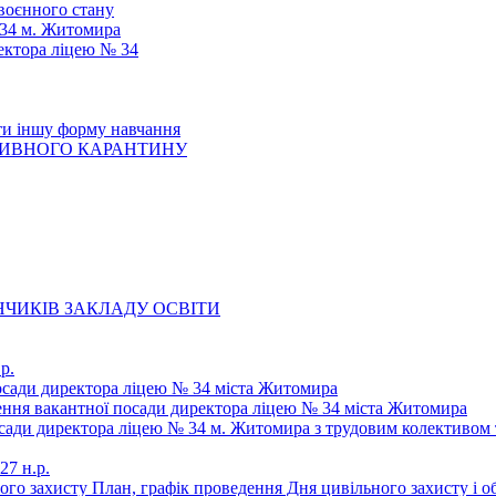
 воєнного стану
 34 м. Житомира
ектора ліцею № 34
ти іншу форму навчання
ТИВНОГО КАРАНТИНУ
ЧИКІВ ЗАКЛАДУ ОСВІТИ
р.
осади директора ліцею № 34 міста Житомира
щення вакантної посади директора ліцею № 34 міста Житомира
осади директора ліцею № 34 м. Житомира з трудовим колективом 
27 н.р.
ьного захисту План, графік проведення Дня цивільного захисту і 