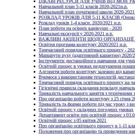
ЦІКАВІ РЕСУРСИ ДЛЯ УЧНІВ ВІД МОН У
Навчальний план 5-11 класів 2020-2021н.р.
Навчальний план початкової школи 2020-2021 
РОЗКЛАД УРОКІВ ДЛЯ 5-11 КЛАСІВ (Оновл
Розклад уроків 1-4 класи. 2020/2021 н.р.
План роботи на осінніх канікулах - 2020
Навчальні екскурсії у 2020-2021 н.р.
ВАЖЛИВІ АКЦЕНТИ ЩОДО ОРГАНІЗАЦІ
Освітня програма колегіуму 2020/2021 н.р.
Тимчасовий порядок освітнього процесу - 202
Маршрути руху (адаптивний карантин) 2020/
Інструменти дистанційного навчання для учнів
Освітній процес в умовах недопущення пошир
Алгоритм роботи колегіуму залежно від каран
Вчимося з використанням технологій дистанц
Тимчасовий порядок освітнього процесу на ч
Гігієнічні правила складання розкладу навчал
Тривалість навчального заняття з технічними
Про організацію роботи колегіуму з 25 січня 2
Тривалість та форми роботи під час уроку з в
Освітній процес у складних погодних умовах
Департамент освіти про освітній процес з 03.
Освітній процес з 05 квітня 2021
Про організацію освітнього процесу в 1-11 кла
Положення про організацію та проведення навч