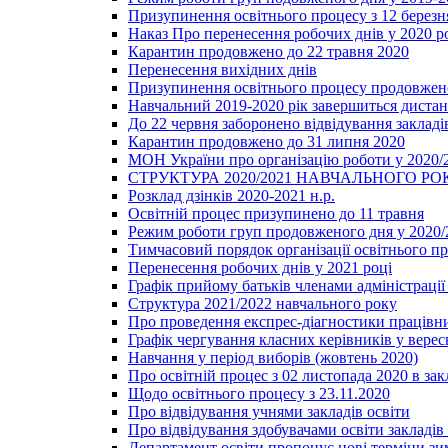
Призупинення освітнього процесу з 12 березня
Наказ Про перенесення робочих днів у 2020 р
Карантин продовжено до 22 травня 2020
Перенесення вихідних днів
Призупинення освітнього процесу продовжено
Навчальний 2019-2020 рік завершиться диста
До 22 червня заборонено відвідування закладів
Карантин продовжено до 31 липня 2020
МОН України про організацію роботи у 2020/
СТРУКТУРА 2020/2021 НАВЧАЛЬНОГО РО
Розклад дзінків 2020-2021 н.р.
Освітній процес призупинено до 11 травня
Режим роботи груп продовженого дня у 2020/2
Тимчасовий порядок організації освітнього п
Перенесення робочих днів у 2021 році
Графік прийому батьків членами адміністрації 
Структура 2021/2022 навчального року
Про проведення експрес-діагностики працівни
Графік чергування класних керівників у верес
Навчання у період виборів (жовтень 2020)
Про освітній процес з 02 листопада 2020 в зак
Щодо освітнього процесу з 23.11.2020
Про відвідування учнями закладів освіти
Про відвідування здобувачами освіти закладів 
Департамент освіти пропонує нові терміни зи