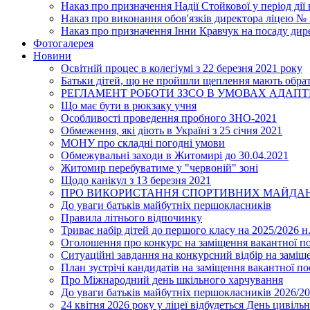
Наказ про призначення Надії Стойкової у період дії
Наказ про виконання обов'язків директора ліцею №
Наказ про призначення Інни Кравчук на посаду дир
Фотогалерея
Новини
Освітній процес в колегіумі з 22 березня 2021 року
Батьки дітей, що не пройшли щеплення мають обра
РЕГЛАМЕНТ РОБОТИ ЗЗСО В УМОВАХ АДАП
Що має бути в рюкзаку учня
Особливості проведення пробного ЗНО-2021
Обмеження, які діють в Україні з 25 січня 2021
МОНУ про складні погодні умови
Обмежувальні заходи в Житомирі до 30.04.2021
Житомир перебуватиме у "червоній" зоні
Щодо канікул з 13 березня 2021
ПРО ВИКОРИСТАННЯ СПОРТИВНИХ МАЙДАН
До уваги батьків майбутніх першокласників
Правила літнього відпочинку
Триває набір дітей до першого класу на 2025/2026 н.
Оголошення про конкурс на заміщення вакантної п
Ситуаційні завдання на конкурсний відбір на замі
План зустрічі кандидатів на заміщення вакантної п
Про Міжнародний день шкільного харчування
До уваги батьків майбутніх першокласників 2026/20
24 квітня 2026 року у ліцеї відбудеться День цивіл