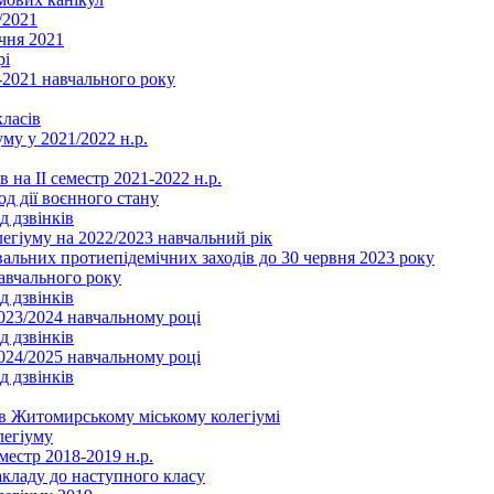
/2021
чня 2021
рі
2021 навчального року
ласів
му у 2021/2022 н.р.
 на ІІ семестр 2021-2022 н.р.
од дії воєнного стану
д дзвінків
легіуму на 2022/2023 навчальний рік
льних протиепідемічних заходів до 30 червня 2023 року
навчального року
д дзвінків
2023/2024 навчальному році
д дзвінків
2024/2025 навчальному році
д дзвінків
в Житомирському міському колегіумі
легіуму
местр 2018-2019 н.р.
акладу до наступного класу