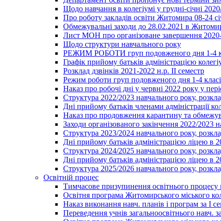
Щодо навчання в колегіумі у грудні-січні 2020
Про роботу закладів освіти Житомира 08-24 сі
Обмежувальні заходи до 28.02.2021 в Житоми
Лист МОН про організоване завершення 2020-
Щодо структури навчального року
РЕЖИМ РОБОТИ груп подовженого дня 1-4 к
Графік прийому батьків адміністрацією колегіу
Розклад дзвінків 2021-2022 н.р. ІІ семестр
Режим роботи груп подовженого дня 1-4 класів
Наказ про робочі дні у червні 2022 року у пері
Структура 2022/2023 навчального року, розкла
Дні прийому батьків членами адміністрації ко
Наказ про продовження карантину та обмежува
Заходи організованого закінчення 2022/2023 
Структура 2023/2024 навчального року, розкла
Дні прийому батьків адміністрацією ліцею в 
Структура 2024/2025 навчального року, розкла
Дні прийому батьків адміністрацією ліцею в 
Структура 2025/2026 навчального року, розкла
Освітній процес
Тимчасове призупинення освітнього процесу 
Освітня програма Житомирського міського ко
Наказ виконання навч. планів і програм за І се
Переведення учнів загальноосвітнього навч. з