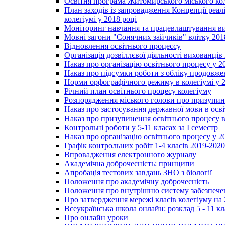
Освітня програма Житомирського міського ко
План заходів із запровадження Концепції реал
колегіумі у 2018 році
Моніторинг навчання та працевлаштування вип
Мовні загони "Сонячних зайчиків" влітку 201
Відновлення освітнього процессу
Організація дозвіллєвої діяльності вихованці
Наказ про організацію освітнього процесу у 2
Наказ про підсумки роботи з обліку продовжен
Норми орфографічного режиму в колегіумі у 2
Річний план освітнього процесу колегіуму
Розпорядження міського голови про призупин
Наказ про застосування державної мови в ос
Наказ про призупинення освітнього процесу в
Контрольні роботи у 5-11 класах за І семестр
Наказ про організацію освітнього процесу у 20
Графік контрольних робіт 1-4 класів 2019-2020
Впровадження електронного журналу
Академічна доброчесність: принципи
Апробація тестових завдань ЗНО з біології
Положення про академічну доброчесність
Положення про внутрішню систему забезпечен
Про затвердження мережі класів колегіуму на 
Всеукраїнська школа онлайн: розклад 5 - 11 кл
Про онлайн уроки