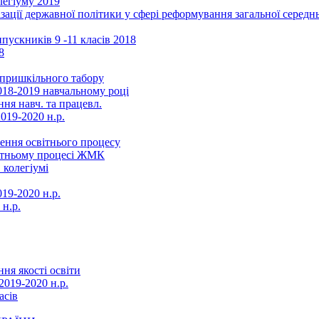
легіуму 2019
ізації державної політики у сфері реформування загальної серед
ускників 9 -11 класів 2018
8
в пришкільного табору
018-2019 навчальному році
ня навч. та працевл.
019-2020 н.р.
ення освітнього процесу
вітньому процесі ЖМК
 колегіумі
19-2020 н.р.
 н.р.
ня якості освіти
2019-2020 н.р.
асів