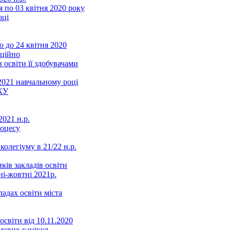
 по 03 квітня 2020 року
оці
 до 24 квітня 2020
нційно
 освіти її здобувачами
2021 навчальному році
КУ
021 н.р.
роцесу
колегіуму в 21/22 н.р.
ків закладів освіти
ні-жовтні 2021р.
ладах освіти міста
освіти від 10.11.2020
мових канікул