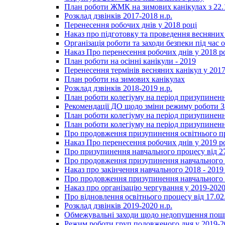
План роботи ЖМК на зимових канікулах з 22.1
Розклад дзвінків 2017-2018 н.р.
Перенесення робочих днів у 2018 році
Наказ про підготовку та проведення весняних
Організація роботи та заходи безпеки під час о
Наказ Про перенесення робочих днів у 2018 р
План роботи на осінні канікули - 2019
Перенесення термінів весняних канікул у 2017
План роботи на зимових канікулах
Розклад дзвінків 2018-2019 н.р.
План роботи колегіуму на період призупиненн
Рекомендації ДО щодо зміни режиму роботи 
План роботи колегіуму на період призупиненн
План роботи колегіуму на період призупиненн
Про продовження призупинення освітнього пр
Наказ Про перенесення робочих днів у 2019 р
Про призупинення навчального процесу від 2
Про продовження призупинення навчального п
Наказ про закінчення навчального 2018 - 2019 
Про продовження призупинення навчального п
Наказ про організацію чергування у 2019-2020
Про відновлення освітнього процесу від 17.02
Розклад дзвінків 2019-2020 н.р.
Обмежувальні заходи щодо недопушення пошир
Режим роботи груп подовженого дня у 2019-20