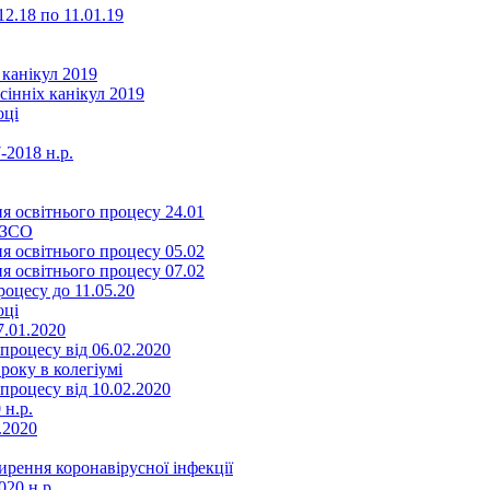
2.18 по 11.01.19
 канікул 2019
сінніх канікул 2019
оці
-2018 н.р.
я освітнього процесу 24.01
ЗЗСО
я освітнього процесу 05.02
я освітнього процесу 07.02
оцесу до 11.05.20
оці
7.01.2020
роцесу від 06.02.2020
року в колегіумі
роцесу від 10.02.2020
 н.р.
.2020
ення коронавірусної інфекції
20 н.р.