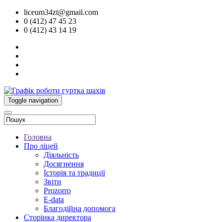
liceum34zt@gmail.com
0 (412) 47 45 23
0 (412) 43 14 19
Toggle navigation
Головна
Про ліцей
Діяльність
Досягнення
Історія та традиції
Звіти
Prozorro
E-data
Благодійна допомога
Сторінка директора