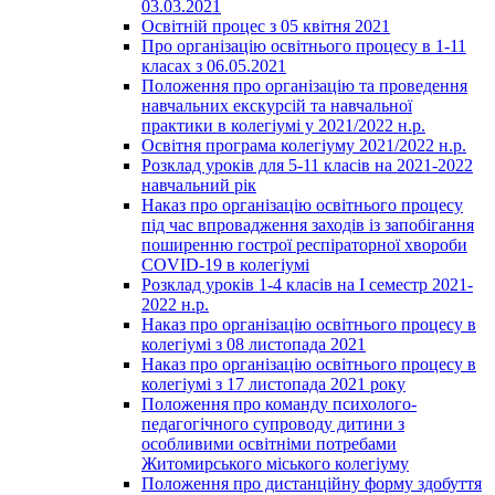
03.03.2021
Освітній процес з 05 квітня 2021
Про організацію освітнього процесу в 1-11
класах з 06.05.2021
Положення про організацію та проведення
навчальних екскурсій та навчальної
практики в колегіумі у 2021/2022 н.р.
Освітня програма колегіуму 2021/2022 н.р.
Розклад уроків для 5-11 класів на 2021-2022
навчальний рік
Наказ про організацію освітнього процесу
під час впровадження заходів із запобігання
поширенню гострої респіраторної хвороби
COVID-19 в колегіумі
Розклад уроків 1-4 класів на І семестр 2021-
2022 н.р.
Наказ про організацію освітнього процесу в
колегіумі з 08 листопада 2021
Наказ про організацію освітнього процесу в
колегіумі з 17 листопада 2021 року
Положення про команду психолого-
педагогічного супроводу дитини з
особливими освітніми потребами
Житомирського міського колегіуму
Положення про дистанційну форму здобуття