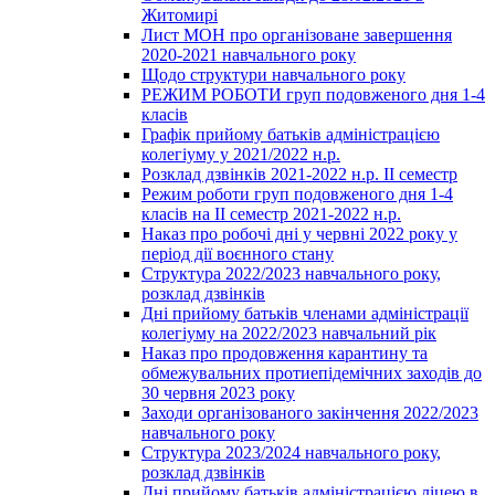
Житомирі
Лист МОН про організоване завершення
2020-2021 навчального року
Щодо структури навчального року
РЕЖИМ РОБОТИ груп подовженого дня 1-4
класів
Графік прийому батьків адміністрацією
колегіуму у 2021/2022 н.р.
Розклад дзвінків 2021-2022 н.р. ІІ семестр
Режим роботи груп подовженого дня 1-4
класів на ІІ семестр 2021-2022 н.р.
Наказ про робочі дні у червні 2022 року у
період дії воєнного стану
Структура 2022/2023 навчального року,
розклад дзвінків
Дні прийому батьків членами адміністрації
колегіуму на 2022/2023 навчальний рік
Наказ про продовження карантину та
обмежувальних протиепідемічних заходів до
30 червня 2023 року
Заходи організованого закінчення 2022/2023
навчального року
Структура 2023/2024 навчального року,
розклад дзвінків
Дні прийому батьків адміністрацією ліцею в