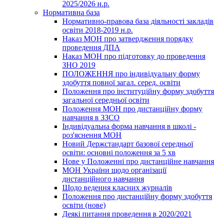
2025/2026 н.р.
Нормативна база
Нормативно-правова база діяльності закладів
освіти 2018-2019 н.р.
Наказ МОН про затвердження порядку
проведення ДПА
Наказ МОН про підготовку до проведення
ЗНО 2019
ПОЛОЖЕННЯ про індивідуальну форму
здобуття повної загал. серед. освіти
Положення про інституційну форму здобуття
загальної середньої освіти
Положення МОН про дистанційну форму
навчання в ЗЗСО
Індивідуальна форма навчання в школі -
роз'яснення МОН
Новий Держстандарт базової середньої
освіти: основні положення за 5 хв
Нове у Положенні про дистанційне навчання
МОН України щодо організації
дистанційного навчання
Щодо ведення класних журналів
Положення про дистанційну форму здобуття
освіти (нове)
Деякі питання проведення в 2020/2021