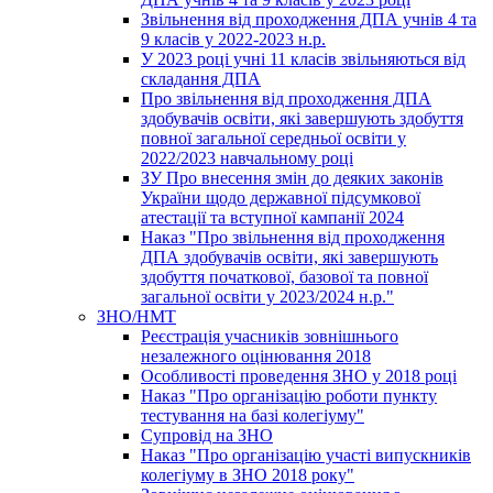
Звільнення від проходження ДПА учнів 4 та
9 класів у 2022-2023 н.р.
У 2023 році учні 11 класів звільняються від
складання ДПА
Про звільнення від проходження ДПА
здобувачів освіти, які завершують здобуття
повної загальної середньої освіти у
2022/2023 навчальному році
ЗУ Про внесення змін до деяких законів
України щодо державної підсумкової
атестації та вступної кампанії 2024
Наказ "Про звільнення від проходження
ДПА здобувачів освіти, які завершують
здобуття початкової, базової та повної
загальної освіти у 2023/2024 н.р."
ЗНО/НМТ
Реєстрація учасників зовнішнього
незалежного оцінювання 2018
Особливості проведення ЗНО у 2018 році
Наказ "Про організацію роботи пункту
тестування на базі колегіуму"
Супровід на ЗНО
Наказ "Про організацію участі випускників
колегіуму в ЗНО 2018 року"