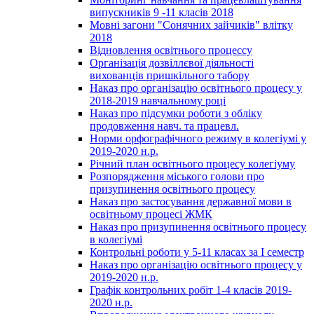
випускників 9 -11 класів 2018
Мовні загони "Сонячних зайчиків" влітку
2018
Відновлення освітнього процессу
Організація дозвіллєвої діяльності
вихованців пришкільного табору
Наказ про організацію освітнього процесу у
2018-2019 навчальному році
Наказ про підсумки роботи з обліку
продовження навч. та працевл.
Норми орфографічного режиму в колегіумі у
2019-2020 н.р.
Річний план освітнього процесу колегіуму
Розпорядження міського голови про
призупинення освітнього процесу
Наказ про застосування державної мови в
освітньому процесі ЖМК
Наказ про призупинення освітнього процесу
в колегіумі
Контрольні роботи у 5-11 класах за І семестр
Наказ про організацію освітнього процесу у
2019-2020 н.р.
Графік контрольних робіт 1-4 класів 2019-
2020 н.р.