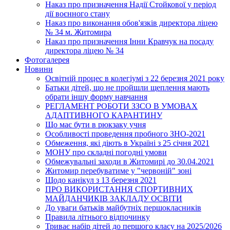
Наказ про призначення Надії Стойкової у період
дії воєнного стану
Наказ про виконання обов'язків директора ліцею
№ 34 м. Житомира
Наказ про призначення Інни Кравчук на посаду
директора ліцею № 34
Фотогалерея
Новини
Освітній процес в колегіумі з 22 березня 2021 року
Батьки дітей, що не пройшли щеплення мають
обрати іншу форму навчання
РЕГЛАМЕНТ РОБОТИ ЗЗСО В УМОВАХ
АДАПТИВНОГО КАРАНТИНУ
Що має бути в рюкзаку учня
Особливості проведення пробного ЗНО-2021
Обмеження, які діють в Україні з 25 січня 2021
МОНУ про складні погодні умови
Обмежувальні заходи в Житомирі до 30.04.2021
Житомир перебуватиме у "червоній" зоні
Щодо канікул з 13 березня 2021
ПРО ВИКОРИСТАННЯ СПОРТИВНИХ
МАЙДАНЧИКІВ ЗАКЛАДУ ОСВІТИ
До уваги батьків майбутніх першокласників
Правила літнього відпочинку
Триває набір дітей до першого класу на 2025/2026