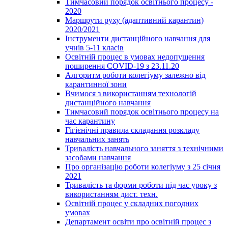
Тимчасовий порядок освітнього процесу -
2020
Маршрути руху (адаптивний карантин)
2020/2021
Інструменти дистанційного навчання для
учнів 5-11 класів
Освітній процес в умовах недопущення
поширення COVID-19 з 23.11.20
Алгоритм роботи колегіуму залежно від
карантинної зони
Вчимося з використанням технологій
дистанційного навчання
Тимчасовий порядок освітнього процесу на
час карантину
Гігієнічні правила складання розкладу
навчальних занять
Тривалість навчального заняття з технічними
засобами навчання
Про організацію роботи колегіуму з 25 січня
2021
Тривалість та форми роботи під час уроку з
використанням дист. техн.
Освітній процес у складних погодних
умовах
Департамент освіти про освітній процес з