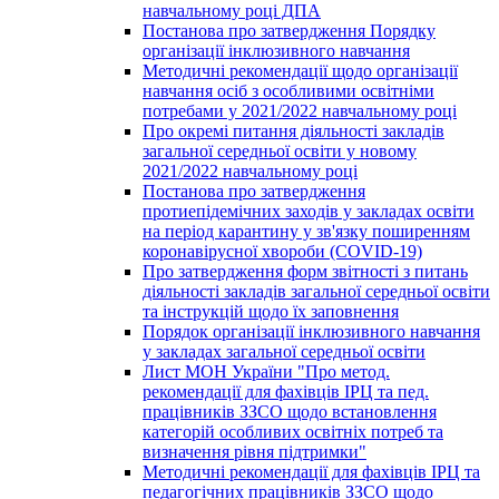
навчальному році ДПА
Постанова про затвердження Порядку
організації інклюзивного навчання
Методичні рекомендації щодо організації
навчання осіб з особливими освітніми
потребами у 2021/2022 навчальному році
Про окремі питання діяльності закладів
загальної середньої освіти у новому
2021/2022 навчальному році
Постанова про затвердження
протиепідемічних заходів у закладах освіти
на період карантину у зв'язку поширенням
коронавірусної хвороби (COVID-19)
Про затвердження форм звітності з питань
діяльності закладів загальної середньої освіти
та інструкцій щодо їх заповнення
Порядок організації інклюзивного навчання
у закладах загальної середньої освіти
Лист МОН України "Про метод.
рекомендації для фахівців ІРЦ та пед.
працівників ЗЗСО щодо встановлення
категорій особливих освітніх потреб та
визначення рівня підтримки"
Методичні рекомендації для фахівців ІРЦ та
педагогічних працівників ЗЗСО щодо