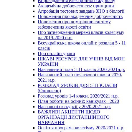
Впровадження електронного журналу
Академічна доброчесність: принципи
Апробація тестових завдань ЗНО з біології
Положення про академічну доброчесність
Положення про внутрішню систему
забезпечення якості освіти
Про затвердження мережі класів колегіуму
на 2019-2020 н.р.
Всеукраїнська школа онлайн: розклад 5 - 11
класів
Про онлайн уроки
ЦІКАВІ РЕСУРСИ ДЛЯ УЧНІВ ВІД МОН
УКРАЇНИ
Навчальний план 5-11 класів 2020-2021н.р.
Навчальний план початкової школи 2020-
2021 н.р.
РОЗКЛАД УРОКІВ ДЛЯ 5-11 КЛАСІВ
(Оновлено)
Розклад уроків 1-4 класи. 2020/2021 н.р.
План роботи на осінніх канікулах - 2020
Навчальні екскурсії у 2020-2021 н.р.
ВАЖЛИВІ АКЦЕНТИ ЩОДО
ОРГАНІЗАЦІЇ ДИСТАНЦІЙНОГО
НАВЧАННЯ
Освітня програма колегіуму 2020/2021 н.р.