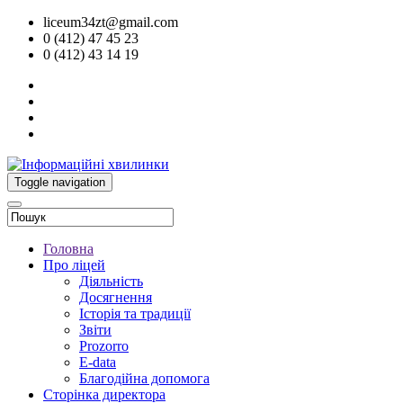
liceum34zt@gmail.com
0 (412) 47 45 23
0 (412) 43 14 19
Toggle navigation
Головна
Про ліцей
Діяльність
Досягнення
Історія та традиції
Звіти
Prozorro
E-data
Благодійна допомога
Сторінка директора