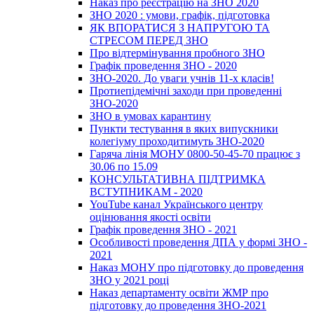
Наказ про реєстрацію на ЗНО 2020
ЗНО 2020 : умови, графік, підготовка
ЯК ВПОРАТИСЯ З НАПРУГОЮ ТА
СТРЕСОМ ПЕРЕД ЗНО
Про відтермінування пробного ЗНО
Графік проведення ЗНО - 2020
ЗНО-2020. До уваги учнів 11-х класів!
Протиепідемічні заходи при проведенні
ЗНО-2020
ЗНО в умовах карантину
Пункти тестування в яких випускники
колегіуму проходитимуть ЗНО-2020
Гаряча лінія МОНУ 0800-50-45-70 працює з
30.06 по 15.09
КОНСУЛЬТАТИВНА ПІДТРИМКА
ВСТУПНИКАМ - 2020
YouTube канал Українського центру
оцінювання якості освіти
Графік проведення ЗНО - 2021
Особливості проведення ДПА у формі ЗНО -
2021
Наказ МОНУ про підготовку до проведення
ЗНО у 2021 році
Наказ департаменту освіти ЖМР про
підготовку до проведення ЗНО-2021