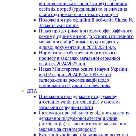
встановлення категорій (типів) особливих
освітніх потреб (труднощів) та визначення
рівня підтримки в освітньому процесі
Положення про офіційний веб-сайт Ліцею №
34 міста Житомира
Наказ про дотримання норм орфографічного
режиму, єдиних вимог до усного і писемного
мовлення в ліцеї, вимог щодо ведення
ділової документації в 2023/2024 н.р.
Нормативне забезпечення освітнього
процесу в закладах загальної середньої
освіти у 2024/2025 н.р.
Наказ Міністерства освіти і науки України
від 02 серпня 2024 Р. № 1093 «Про
затвердження рекомендацій щодо
оцінювання результатів навчання»
ДПА
Положення про державну підсумкову
атестацію учнів (вихованців) у системі
загальної середньої освіти
Інструкція про звільнення від проходження
державної підсумкової атестації учнів
(вихованців) загальноосвітніх навчальних
закладів за станом здоров’я
Категорії учнів, які підлягають звільненню