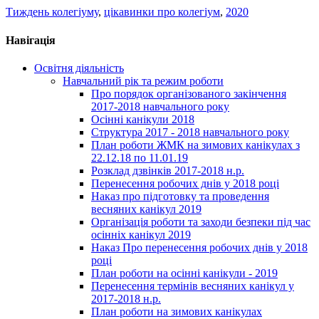
Тиждень колегіуму
,
цікавинки про колегіум
,
2020
Навігація
Освітня діяльність
Навчальний рік та режим роботи
Про порядок організованого закінчення
2017-2018 навчального року
Осінні канікули 2018
Структура 2017 - 2018 навчального року
План роботи ЖМК на зимових канікулах з
22.12.18 по 11.01.19
Розклад дзвінків 2017-2018 н.р.
Перенесення робочих днів у 2018 році
Наказ про підготовку та проведення
весняних канікул 2019
Організація роботи та заходи безпеки під час
осінніх канікул 2019
Наказ Про перенесення робочих днів у 2018
році
План роботи на осінні канікули - 2019
Перенесення термінів весняних канікул у
2017-2018 н.р.
План роботи на зимових канікулах