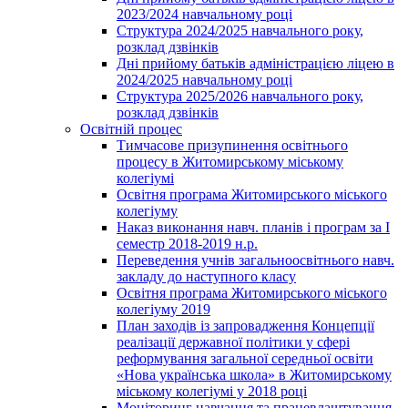
2023/2024 навчальному році
Структура 2024/2025 навчального року,
розклад дзвінків
Дні прийому батьків адміністрацією ліцею в
2024/2025 навчальному році
Структура 2025/2026 навчального року,
розклад дзвінків
Освітній процес
Тимчасове призупинення освітнього
процесу в Житомирському міському
колегіумі
Освітня програма Житомирського міського
колегіуму
Наказ виконання навч. планів і програм за І
семестр 2018-2019 н.р.
Переведення учнів загальноосвітнього навч.
закладу до наступного класу
Освітня програма Житомирського міського
колегіуму 2019
План заходів із запровадження Концепції
реалізації державної політики у сфері
реформування загальної середньої освіти
«Нова українська школа» в Житомирському
міському колегіумі у 2018 році
Моніторинг навчання та працевлаштування