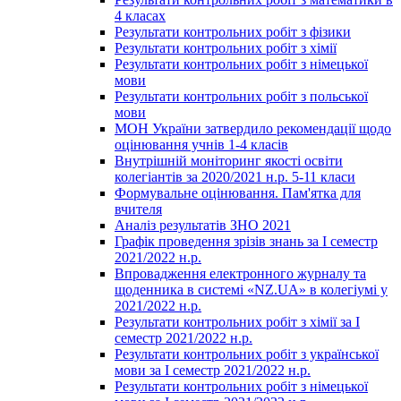
4 класах
Результати контрольних робіт з фізики
Результати контрольних робіт з хімії
Результати контрольних робіт з німецької
мови
Результати контрольних робіт з польської
мови
МОН України затвердило рекомендації щодо
оцінювання учнів 1-4 класів
Внутрішній моніторинг якості освіти
колегіантів за 2020/2021 н.р. 5-11 класи
Формувальне оцінювання. Пам'ятка для
вчителя
Аналіз результатів ЗНО 2021
Графік проведення зрізів знань за І семестр
2021/2022 н.р.
Впровадження електронного журналу та
щоденника в системі «NZ.UA» в колегіумі у
2021/2022 н.р.
Результати контрольних робіт з хімії за І
семестр 2021/2022 н.р.
Результати контрольних робіт з української
мови за І семестр 2021/2022 н.р.
Результати контрольних робіт з німецької