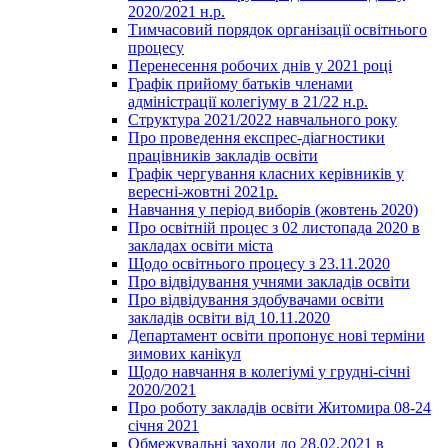
2020/2021 н.р.
Тимчасовий порядок організації освітнього
процесу
Перенесення робочих днів у 2021 році
Графік прийому батьків членами
адміністрації колегіуму в 21/22 н.р.
Структура 2021/2022 навчального року
Про проведення експрес-діагностики
працівників закладів освіти
Графік чергування класних керівників у
вересні-жовтні 2021р.
Навчання у період виборів (жовтень 2020)
Про освітній процес з 02 листопада 2020 в
закладах освіти міста
Щодо освітнього процесу з 23.11.2020
Про відвідування учнями закладів освіти
Про відвідування здобувачами освіти
закладів освіти від 10.11.2020
Департамент освіти пропонує нові терміни
зимових канікул
Щодо навчання в колегіумі у грудні-січні
2020/2021
Про роботу закладів освіти Житомира 08-24
січня 2021
Обмежувальні заходи до 28.02.2021 в