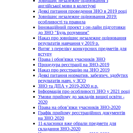
Зовнішнє незалежне оцінювання з
англійської мови в колегіумі
Деякі питання проведення ЗНО в 2019 році
Зовнішнє незалежне оцінювання 2019:
особливості та правила
Інноваційний проект з он-лайн підготовки
до ЗНО "Будь розумним"
Наказ про зовнішнє незалежне оцінювання
результатів навчання у 2019 р.
Витяг з переліку конкурсних предметів для
вступу
Права і обов'язки учасників ЗНО
Процедура реєстрації на ЗНО-2019
Наказ про реєстрацію на ЗНО 2019
Деякі питання норматив. забезпеч. здобутих
результатів навч. у ЗСО
ЗНО та ДПА у 2019-2020 н.р.
Інформація про особливості ЗНО у 2021 році
Умови прийому до закладів вищої освіти -
2020
Права на обов’язки учасників ЗНО-2020
Графік прийому реєстраційних документів
на ЗНО 2020
11-класники вже обрали предмети для
складання ЗНО-2020