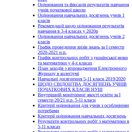
Оцінювання та фіксація результатів навчання
учнів початкової школи
Оцінювання навчальних досягнень учнів 1
класів
Рекомендації щодо оцінювання результатів
навчання в 3-4 класах у 2020р
Оцінювання навчальних досягнень учнів 2
класів
Графік проведення зрізів знань за І семестр
2020-2021 н.р.
Графік контрольних робіт з української мови
та математики у 4-х класах
План заходів з впровадження Електронного
Журналу в колегіумі
Навчальні досягнення 5-11 класи 2019/2020
ЩОДО СВІДОЦТВА ДОСЯГНЕНЬ УЧНІВ
ПОЧАТКОВИХ КЛАСІВ НУШ
Внутрішній моніторинг якості освіти за І
семестр 20/21 н.р. 5-11 класи
Критерії оцінювання для учнів з особливими
потребами
Критерії оцінювання навчальних досягнень
Результати контрольних робіт з математики в
5-11 класах
Результати контрольних робіт з математики в