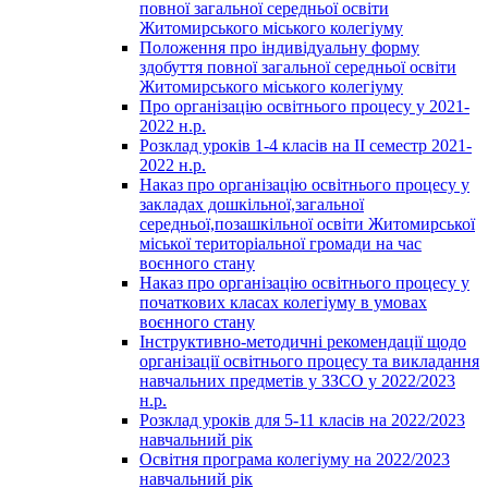
повної загальної середньої освіти
Житомирського міського колегіуму
Положення про індивідуальну форму
здобуття повної загальної середньої освіти
Житомирського міського колегіуму
Про організацію освітнього процесу у 2021-
2022 н.р.
Розклад уроків 1-4 класів на ІІ семестр 2021-
2022 н.р.
Наказ про організацію освітнього процесу у
закладах дошкільної,загальної
середньої,позашкільної освіти Житомирської
міської територіальної громади на час
воєнного стану
Наказ про організацію освітнього процесу у
початкових класах колегіуму в умовах
воєнного стану
Інструктивно-методичні рекомендації щодо
організації освітнього процесу та викладання
навчальних предметів у ЗЗСО у 2022/2023
н.р.
Розклад уроків для 5-11 класів на 2022/2023
навчальний рік
Освітня програма колегіуму на 2022/2023
навчальний рік