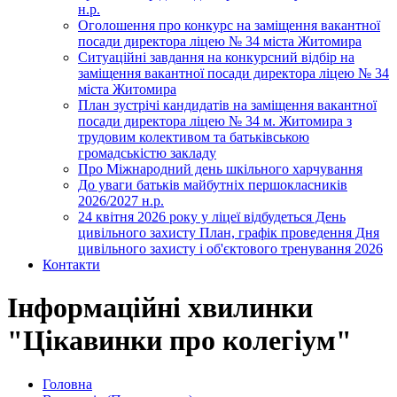
н.р.
Оголошення про конкурс на заміщення вакантної
посади директора ліцею № 34 міста Житомира
Ситуаційні завдання на конкурсний відбір на
заміщення вакантної посади директора ліцею № 34
міста Житомира
План зустрічі кандидатів на заміщення вакантної
посади директора ліцею № 34 м. Житомира з
трудовим колективом та батьківською
громадськістю закладу
Про Міжнародний день шкільного харчування
До уваги батьків майбутніх першокласників
2026/2027 н.р.
24 квітня 2026 року у ліцеї відбудеться День
цивільного захисту План, графік проведення Дня
цивільного захисту і об'єктового тренування 2026
Контакти
Інформаційні хвилинки
"Цікавинки про колегіум"
Головна