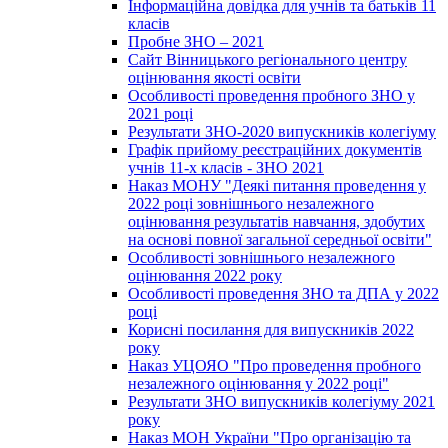
Інформаційна довідка для учнів та батьків 11
класів
Пробне ЗНО – 2021
Сайт Вінницького регіонального центру
оцінювання якості освіти
Особливості проведення пробного ЗНО у
2021 році
Результати ЗНО-2020 випускників колегіуму
Графік прийому реєстраційних документів
учнів 11-х класів - ЗНО 2021
Наказ МОНУ "Деякі питання проведення у
2022 році зовнішнього незалежного
оцінювання результатів навчання, здобутих
на основі повної загальної середньої освіти"
Особливості зовнішнього незалежного
оцінювання 2022 року
Особливості проведення ЗНО та ДПА у 2022
році
Корисні посилання для випускників 2022
року
Наказ УЦОЯО "Про проведення пробного
незалежного оцінювання у 2022 році"
Результати ЗНО випускників колегіуму 2021
року
Наказ МОН України "Про організацію та