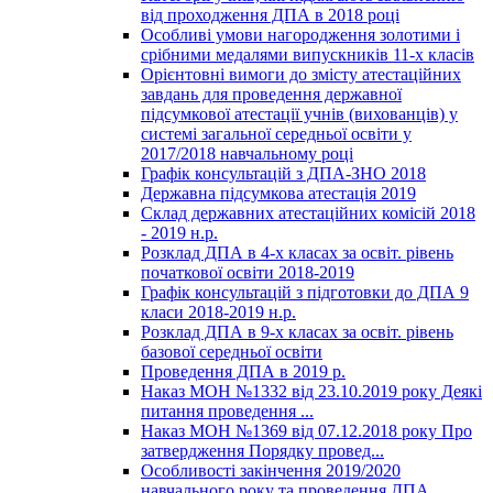
від проходження ДПА в 2018 році
Особливі умови нагородження золотими і
срібними медалями випускників 11-х класів
Орієнтовні вимоги до змісту атестаційних
завдань для проведення державної
підсумкової атестації учнів (вихованців) у
системі загальної середньої освіти у
2017/2018 навчальному році
Графік консультацій з ДПА-ЗНО 2018
Державна підсумкова атестація 2019
Склад державних атестаційних комісій 2018
- 2019 н.р.
Розклад ДПА в 4-х класах за освіт. рівень
початкової освіти 2018-2019
Графік консультацій з підготовки до ДПА 9
класи 2018-2019 н.р.
Розклад ДПА в 9-х класах за освіт. рівень
базової середньої освіти
Проведення ДПА в 2019 р.
Наказ МОН №1332 від 23.10.2019 року Деякі
питання проведення ...
Наказ МОН №1369 від 07.12.2018 року Про
затвердження Порядку провед...
Особливості закінчення 2019/2020
навчального року та проведення ДПА