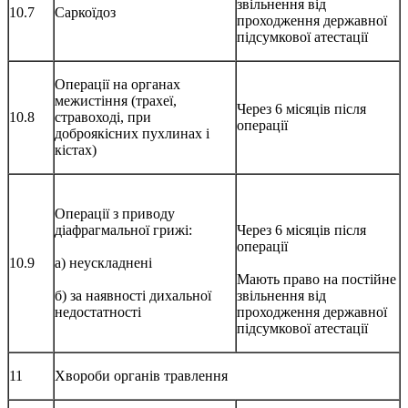
звільнення від
10.7
Саркоїдоз
проходження державної
підсумкової атестації
Операції на органах
межистіння (трахеї,
Через 6 місяців після
10.8
стравоході, при
операції
доброякісних пухлинах і
кістах)
Операції з приводу
діафрагмальної грижі:
Через 6 місяців після
операції
10.9
а) неускладнені
Мають право на постійне
б) за наявності дихальної
звільнення від
недостатності
проходження державної
підсумкової атестації
11
Хвороби органів травлення