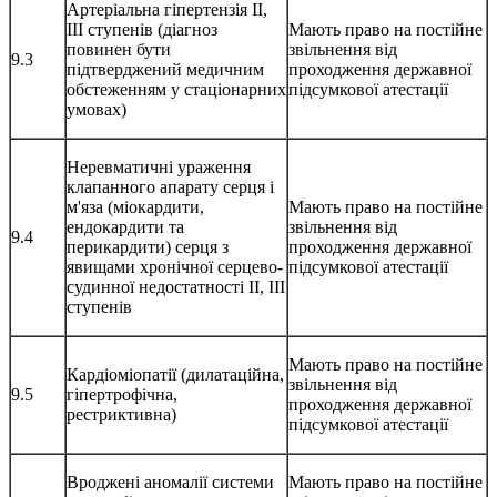
Артеріальна гіпертензія II,
III ступенів (діагноз
Мають право на постійне
повинен бути
звільнення від
9.3
підтверджений медичним
проходження державної
обстеженням у стаціонарних
підсумкової атестації
умовах)
Неревматичні ураження
клапанного апарату серця і
м'яза (міокардити,
Мають право на постійне
ендокардити та
звільнення від
9.4
перикардити) серця з
проходження державної
явищами хронічної серцево-
підсумкової атестації
судинної недостатності IІ, ІІІ
ступенів
Мають право на постійне
Кардіоміопатії (дилатаційна,
звільнення від
9.5
гіпертрофічна,
проходження державної
рестриктивна)
підсумкової атестації
Вроджені аномалії системи
Мають право на постійне