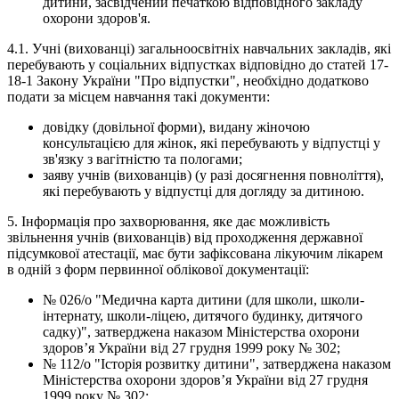
дитини, засвідчений печаткою відповідного закладу
охорони здоров'я.
4.1. Учні (вихованці) загальноосвітніх навчальних закладів, які
перебувають у соціальних відпустках відповідно до статей 17-
18-1 Закону України "Про відпустки", необхідно додатково
подати за місцем навчання такі документи:
довідку (довільної форми), видану жіночою
консультацією для жінок, які перебувають у відпустці у
зв'язку з вагітністю та пологами;
заяву учнів (вихованців) (у разі досягнення повноліття),
які перебувають у відпустці для догляду за дитиною.
5. Інформація про захворювання, яке дає можливість
звільнення учнів (вихованців) від проходження державної
підсумкової атестації, має бути зафіксована лікуючим лікарем
в одній з форм первинної облікової документації:
№ 026/о "Медична карта дитини (для школи, школи-
інтернату, школи-ліцею, дитячого будинку, дитячого
садку)", затверджена наказом Міністерства охорони
здоров’я України від 27 грудня 1999 року № 302;
№ 112/о "Історія розвитку дитини", затверджена наказом
Міністерства охорони здоров’я України від 27 грудня
1999 року № 302;