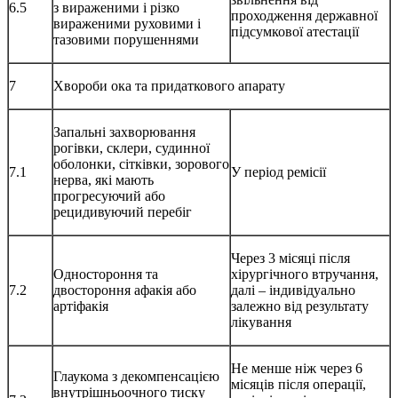
6.5
з вираженими і різко
проходження державної
вираженими руховими і
підсумкової атестації
тазовими порушеннями
7
Хвороби ока та придаткового апарату
Запальні захворювання
рогівки, склери, судинної
оболонки, сітківки, зорового
7.1
У період ремісії
нерва, які мають
прогресуючий або
рецидивуючий перебіг
Через 3 місяці після
Одностороння та
хірургічного втручання,
7.2
двостороння афакія або
далі – індивідуально
артіфакія
залежно від результату
лікування
Не менше ніж через 6
Глаукома з декомпенсацією
місяців після операції,
внутрішньоочного тиску