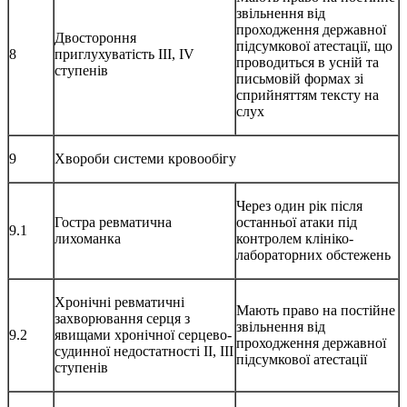
звільнення від
проходження державної
Двостороння
підсумкової атестації, що
8
приглухуватість III, IV
проводиться в усній та
ступенів
письмовій формах зі
сприйняттям тексту на
слух
9
Хвороби системи кровообігу
Через один рік після
Гостра ревматична
останньої атаки під
9.1
лихоманка
контролем клініко-
лабораторних обстежень
Хронічні ревматичні
Мають право на постійне
захворювання серця з
звільнення від
9.2
явищами хронічної серцево-
проходження державної
судинної недостатності IІ, ІІІ
підсумкової атестації
ступенів