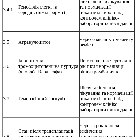
спеціального лікування
Гемофілія (легкі та
та нормалізації
3.4.1
середньотяжкі форми)
показників крові під
контролем клініко-
лабораторних досліджень
Через 6 місяців з моменту
3.5
Агранулоцитоз
ремісії
Ідіопатична
Не менше ніж через один
3.6
тромбоцитопенічна пурпура
рік після нормалізації
(хвороба Верльгофа)
рівня тромбоцитів
Після закінчення
лікування та нормалізації
3.7
Геморагічний васкуліт
показників крові під
контролем клініко-
лабораторних досліджень
Через 5 років після
Стан після трансплантації
закінчення
3.8
кісткового мозку, печінки,
імуносупресивної терапії