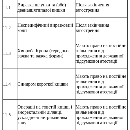
Виразка шлунка та (або)
Після закінчення
11.1
дванадцятипалої кишки
загострення
Неспецифічний виразковий
Після закінчення
11.2
коліт
загострення
Мають право на постійне
Хвороба Крона (середньо
звільнення від
11.3
важка та важка форми)
проходження державної
підсумкової атестації
Мають право на постійне
звільнення від
11.4
Синдром короткої кишки
проходження державної
підсумкової атестації
Операції на товстій кишці і
Мають право на постійне
аноректальній ділянці,
звільнення від
11.5
ускладнені нетриманням
проходження державної
калу
підсумкової атестації