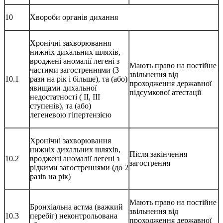
10
Хвороби органів дихання
Хронічні захворювання
нижніх дихальних шляхів,
вроджені аномалії легені з
Мають право на постійне
частими загостреннями (3
звільнення від
10.1
рази на рік і більше), та (або)
проходження державної
явищами дихальної
підсумкової атестації
недостатності ( II, III
ступенів), та (або)
легеневою гіпертензією
Хронічні захворювання
нижніх дихальних шляхів,
Після закінчення
10.2
вроджені аномалії легені з
загострення
рідкими загостреннями (до 2
разів на рік)
Мають право на постійне
Бронхіальна астма (важкий
звільнення від
10.3
перебіг) неконтрольована
проходження державної