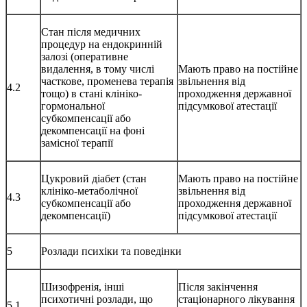
Стан після медичних
процедур на ендокринній
залозі (оперативне
видалення, в тому числі
Мають право на постійне
часткове, променева терапія
звільнення від
4.2
тощо) в стані клініко-
проходження державної
гормональної
підсумкової атестації
субкомпенсації або
декомпенсації на фоні
замісної терапії
Цукровий діабет (стан
Мають право на постійне
клініко-метаболічної
звільнення від
4.3
субкомпенсації або
проходження державної
декомпенсації)
підсумкової атестації
5
Розлади психіки та поведінки
Шизофренія, інші
Після закінчення
психотичні розлади, що
стаціонарного лікування
5.1