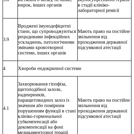
нирок, інших органів
в стадії клініко-
лабораторної ремісії
Вроджені імунодефіцитні
стани, що супроводжуються
Мають право на постійне
рецидивами інфекційних
звільнення від
3.9
ускладнень, патологічними
проходження державної
змінами кровотворної
підсумкової атестації
системи, інших органів
4
Хвороби ендокринної системи
Захворювання гіпофіза,
щитоподібної залози,
наднирників,
паращитовидних залоз із
Мають право на постійне
значним або помірним
звільнення від
4.1
порушенням функції в стані
проходження державної
клініко-гормональної
підсумкової атестації
субкомпенсації або
декомпенсації на фоні
медикаментозної терапії