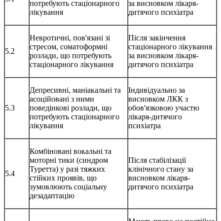
потребують стаціонарного
за висновком лікаря-
лікування
дитячого психіатра
Невротичні, пов'язані зі
Після закінчення
стресом, соматоформні
стаціонарного лікування
5.2
розлади, що потребують
за висновком лікаря-
стаціонарного лікування
дитячого психіатра
Депресивні, маніакальні та
Індивідуально за
асоційовані з ними
висновком ЛКК з
5.3
поведінкові розлади, що
обов'язковою участю
потребують стаціонарного
лікаря-дитячого
лікування
психіатра
Комбіновані вокальні та
моторні тики (синдром
Після стабілізації
Туретта) у разі тяжких
клінічного стану за
5.4
стійких проявів, що
висновком лікаря-
зумовлюють соціальну
дитячого психіатра
дезадаптацію