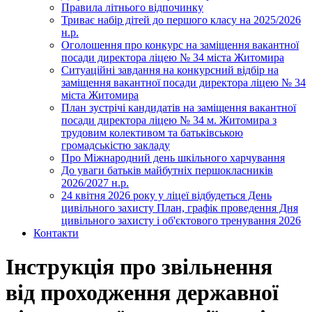
Правила літнього відпочинку
Триває набір дітей до першого класу на 2025/2026
н.р.
Оголошення про конкурс на заміщення вакантної
посади директора ліцею № 34 міста Житомира
Ситуаційні завдання на конкурсний відбір на
заміщення вакантної посади директора ліцею № 34
міста Житомира
План зустрічі кандидатів на заміщення вакантної
посади директора ліцею № 34 м. Житомира з
трудовим колективом та батьківською
громадськістю закладу
Про Міжнародний день шкільного харчування
До уваги батьків майбутніх першокласників
2026/2027 н.р.
24 квітня 2026 року у ліцеї відбудеться День
цивільного захисту План, графік проведення Дня
цивільного захисту і об'єктового тренування 2026
Контакти
Інструкція про звільнення
від проходження державної