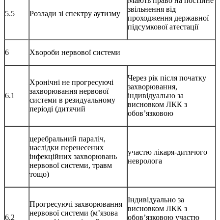
Мають право на постійне
звільнення від
5.5
Розлади зі спектру аутизму
проходження державної
підсумкової атестації
6
Хвороби нервової системи
Через рік після початку
Хронічні не прогресуючі
захворювання,
захворювання нервової
6.1
індивідуально за
системи в резидуальному
висновком ЛКК з
періоді (дитячий
обов’язковою
церебральний параліч,
наслідки перенесених
участю лікаря-дитячого
інфекційних захворювань
невролога
нервової системи, травм
тощо)
Індивідуально за
Прогресуючі захворювання
висновком ЛКК з
нервової системи (м’язова
6.2
обов’язковою участю