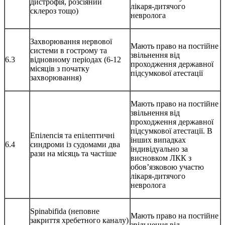
дистрофія, розсіяний
лікаря-дитячого
склероз тощо)
невролога
Захворювання нервової
Мають право на постійне
системи в гострому та
звільнення від
6.3
відновному періодах (6-12
проходження державної
місяців з початку
підсумкової атестації
захворювання)
Мають право на постійне
звільнення від
проходження державної
підсумкової атестації. В
Епілепсія та епілептичні
інших випадках
6.4
синдроми із судомами два
індивідуально за
рази на місяць та частіше
висновком ЛКК з
обов’язковою участю
лікаря-дитячого
невролога
Spinabifida (неповне
Мають право на постійне
закриття хребетного каналу)
звільнення від