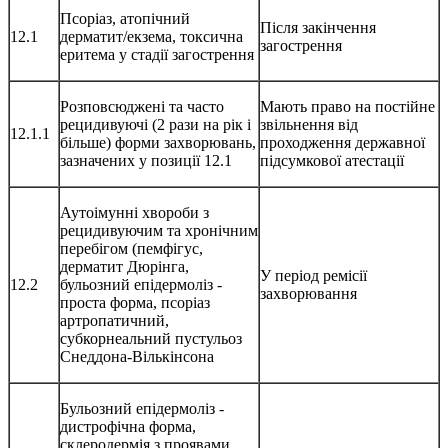
Псоріаз, атопічний
Після закінчення
12.1
дерматит/екзема, токсична
загострення
еритема у стадії загострення
Розповсюджені та часто
Мають право на постійне
рецидивуючі (2 рази на рік і
звільнення від
12.1.1
більше) форми захворювань,
проходження державної
зазначених у позиції 12.1
підсумкової атестації
Аутоімунні хвороби з
рецидивуючим та хронічним
перебігом (пемфігус,
дерматит Дюрінга,
У період ремісії
12.2
бульозний епідермоліз -
захворювання
проста форма, псоріаз
артропатичний,
субкорнеальний пустульоз
Снеддона-Вількінсона
Бульозний епідермоліз -
дистрофічна форма,
склеродермія з проявами