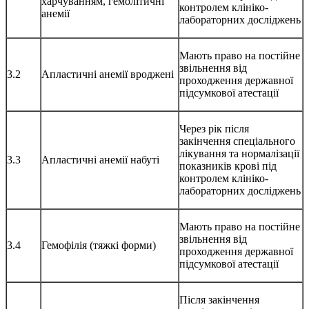
харчуванням, гемолітичні
контролем клініко-
анемії
лабораторних досліджень
Мають право на постійне
звільнення від
3.2
Апластичні анемії вроджені
проходження державної
підсумкової атестації
Через рік після
закінчення спеціального
лікування та нормалізації
3.3
Апластичні анемії набуті
показників крові під
контролем клініко-
лабораторних досліджень
Мають право на постійне
звільнення від
3.4
Гемофілія (тяжкі форми)
проходження державної
підсумкової атестації
Після закінчення