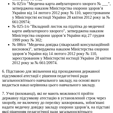
№ 025/о "Медична карта амбулаторного хворого № ___",
затверджена наказом Міністерства охорони здоров’я
України від 14 лютого 2012 року № 110, зареєстрованим
у Міністерстві юстиції України 28 квітня 2012 року за №
661/20974;
№ 025-1/о "Вкладний листок на підлітка до медичної
карти амбулаторного хворого", затверджена наказом
Міністерства охорони здоров’я України від 27 грудня
1999 року № 302;
№ 086/о "Медична довідка (лікарський консультаційний
висновок)", затверджена наказом Міністерства охорони
здоров’я України від 14 лютого 2012 року № 110,
зареєстрованим у Міністерстві юстиції України 28 квітня
2012 року за № 661/20974.
6. Підставою для звільнення від проходження державної
підсумкової атестації є рішення педагогічної ради
загальноосвітнього навчального закладу, на основі якого
видається наказ керівника цього навчального закладу.
7. Учні (вихованці), які не мають можливості пройти
державну підсумкову атестацію в установлений строк через
хворобу, не включену до переліку захворювань, зобов'язані
надати медичну довідку закладу охорони здоров’я, на підставі
якої рішенням педагогічної ради загальноосвітнього