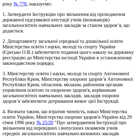
року
№ 778
, наказуємо:
1. Затвердити Інструкцію про звільнення від проходження
державної підсумкової атестації учнів (вихованців)
загальноосвітніх навчальних закладів за станом здоров’я, що
додається.
2. Департаменту загальної середньої та дошкільної освіти
Міністерства освіти і науки, молоді та спорту України
(Єресько О.В.) забезпечити подання цього наказу на державну
реєстрацію до Міністерства юстиції України в установленому
законодавством порядку.
3. Міністерству освіти і науки, молоді та спорту Автономної
Республіки Крим, Міністерству охорони здоров’я Автономної
Республіки Крим, обласним, міським, районним органам
управління освітою та охороною здоров'я, керівникам
загальноосвітніх навчальних закладів, закладів охорони
здоров’я забезпечити дотримання вимог цієї Інструкції.
4. Визнати таким, що втратив чинність, наказ Міністерства
освіти України, Міністерства охорони здоров'я України від 29
січня 1996 року
№ 25/20
"Про затвердження Інструкції про
звільнення від перевідних і випускних екзаменів учнів
середніх загальноосвітніх навчально-виховних закладів