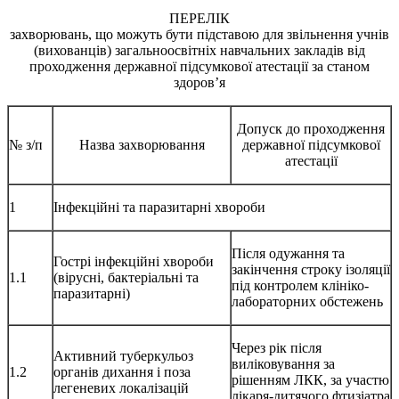
ПЕРЕЛІК
захворювань, що можуть бути підставою для звільнення учнів
(вихованців) загальноосвітніх навчальних закладів від
проходження державної підсумкової атестації за станом
здоров’я
Допуск до проходження
№ з/п
Назва захворювання
державної підсумкової
атестації
1
Інфекційні та паразитарні хвороби
Після одужання та
Гострі інфекційні хвороби
закінчення строку ізоляції
1.1
(вірусні, бактеріальні та
під контролем клініко-
паразитарні)
лабораторних обстежень
Через рік після
Активний туберкульоз
виліковування за
1.2
органів дихання і поза
рішенням ЛКК, за участю
легеневих локалізацій
лікаря-дитячого фтизіатра