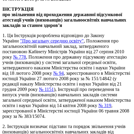
ІНСТРУКЦІЯ
про звільнення від проходження державної підсумкової
атестації учнів (вихованців) загальноосвітніх навчальних
закладів за станом здоров’я
1. Ця Інструкція розроблена відповідно до Закону
України
"Про загальну середню освіту"
, Положення про
загальноосвітній навчальний заклад, затвердженого
постановою Кабінету Міністрів України від 27 серпня 2010
року
№ 778
, Положення про державну підсумкову атестацію
учнів (вихованців) у системі загальної середньої освіти,
затвердженого наказом Міністерства освіти і науки України
від 18 лютого 2008 року
№ 94
, зареєстрованого в Міністерстві
юстиції України 27 лютого 2008 року за № 151/14842 (у
редакції наказу Міністерства освіти і науки України від 21
грудня 2009 року
№ 1151
), Інструкції про переведення та
випуск учнів (вихованців) навчальних закладів системи
загальної середньої освіти, затвердженої наказом Міністерства
освіти і науки України від 14 квітня 2008 року
№ 319
,
зареєстрованої в Міністерстві юстиції України 06 травня 2008
року за № 383/15074.
2. Інструкція визначає підстави та порядок звільнення учнів
(вихованців) загальноосвітніх навчальних закладів від