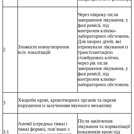
Через півроку після
завершення лікування, у
фазі ремісії, під
контролем клініко-
лабораторних обстежень.
Для хворих дітей, які
Злоякісні новоутворення
отримували лікування із
2
всіх локалізацій
трансплантацією
стовбурових клітин,
через рік після
завершення лікування, у
фазі ремісії, під
контролем клініко-
лабораторних обстежень
Хвороби крові, кровотворних органів та окремі
3
порушення із залученням імунного механізму
Після закінчення
Анемії (середньо тяжкі і
лікування та нормалізації
тяжкі форми), пов’язані з
3.1
показників крові під