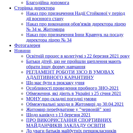
Благодійна допомога
Сторінка директора
Наказ про призначення Надії Стойкової у період
дії воєнного стану
Наказ про виконання обов'язків директора ліцею
№ 34 м. Житомира
Наказ про призначення Інни Кравчук на посаду
директора ліцею № 34
Фотогалерея
Новини
Освітній процес в колегіумі з 22 березня 2021 року
Батьки дітей, що не пройшли щеплення мають
обрати іншу форму навчання
РЕГЛАМЕНТ РОБОТИ ЗЗСО В УМОВАХ
АДАПТИВНОГО КАРАНТИНУ
Що має бути в рюкзаку учня
Особливості проведення пробного ЗНО-2021
Обмеження, які діють в Україні з 25 січня 2021
МОНУ про складні погодні умови
Обмежувальні заходи в Житомирі до 30.04.2021
Житомир перебуватиме у "червоній" зоні
Щодо канікул з 13 березня 2021
ПРО ВИКОРИСТАННЯ СПОРТИВНИХ
МАЙДАНЧИКІВ ЗАКЛАДУ ОСВІТИ
До уваги батьків майбутніх першокласників