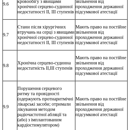
кровообігу з явищами
звільнення від
9.6
хронічної серцево-судинної
проходження державної
недостатності ІІ, ІІІ ступенів
підсумкової атестації
Стани після хірургічних
Мають право на постійне
втручань на серці з явищами
звільнення від
9.7
хронічної серцево-судинної
проходження державної
недостатності IІ, ІІІ ступенів
підсумкової атестації
Мають право на постійне
Хронічна серцево-судинна
звільнення від
9.8
недостатність IІ,ІІІ ступенів
проходження державної
підсумкової атестації
Порушення серцевого
ритму та провідності
(одержують протиаритмічні
Мають право на постійне
лікарські засоби; отримали
звільнення від
9.9
лікування методом
проходження державної
радіочастотної абляції та
підсумкової атестації
(або) з імплантованим
кардіостимулятором)