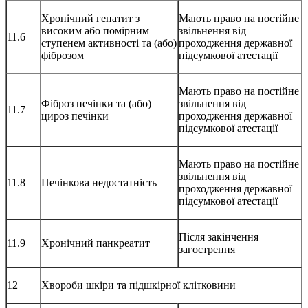
Хронічний гепатит з
Мають право на постійне
високим або помірним
звільнення від
11.6
ступенем активності та (або)
проходження державної
фіброзом
підсумкової атестації
Мають право на постійне
Фіброз печінки та (або)
звільнення від
11.7
цироз печінки
проходження державної
підсумкової атестації
Мають право на постійне
звільнення від
11.8
Печінкова недостатність
проходження державної
підсумкової атестації
Після закінчення
11.9
Хронічний панкреатит
загострення
12
Хвороби шкіри та підшкірної клітковини