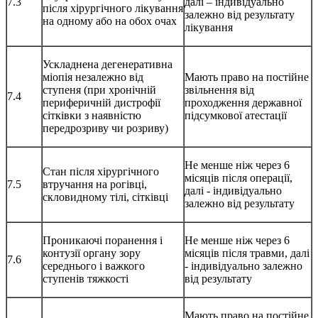
7.3
далі – індивідуально
після хірургічного лікування
залежно від результату
на одному або на обох очах
лікування
Ускладнена дегенеративна
міопія незалежно від
Мають право на постійне
ступеня (при хронічній
звільнення від
7.4
периферичній дистрофії
проходження державної
сітківки з наявністю
підсумкової атестації
передрозриву чи розриву)
Не менше ніж через 6
Стан після хірургічного
місяців після операції,
7.5
втручання на рогівці,
далі - індивідуально
скловидному тілі, сітківці
залежно від результату
Проникаючі поранення і
Не менше ніж через 6
контузії органу зору
місяців після травми, далі
7.6
середнього і важкого
- індивідуально залежно
ступенів тяжкості
від результату
Мають право на постійне