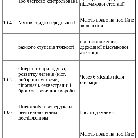
або частково контрольована
підсумкової атестації
Мають право на постійне
10.4
Муковісцидоз середнього і
звільнення
від проходження
важкого ступенів тяжкості
державної підсумкової
атестації
Операції з приводу вад
розвитку легенів (кіст,
Через 6 місяців після
10.5
лобарної емфіземи,
операції
гіпоплазії, секвестрації) і
бронхоектатичної хвороби
Пневмонія, підтверджена
10.6
рентгенологічним
Після одужання
дослідженням
Мають право на постійне