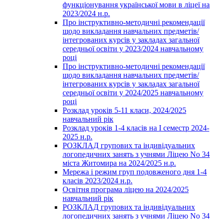
функціонування української мови в ліцеї на
2023/2024 н.р.
Про інструктивно-методичні рекомендації
щодо викладання навчальних предметів/
інтегрованих курсів у закладах загальної
середньої освіти у 2023/2024 навчальному
році
Про інструктивно-методичні рекомендації
щодо викладання навчальних предметів/
інтегрованих курсів у закладах загальної
середньої освіти у 2024/2025 навчальному
році
Розклад уроків 5-11 класи, 2024/2025
навчальний рік
Розклад уроків 1-4 класів на І семестр 2024-
2025 н.р.
РОЗКЛАД групових та індивідуальних
логопедичних занять з учнями Ліцею No 34
міста Житомира на 2024/2025 н.р.
Мережа і режим груп подовженого дня 1-4
класів 2023/2024 н.р.
Освітня програма ліцею на 2024/2025
навчальний рік
РОЗКЛАД групових та індивідуальних
логопедичних занять з учнями Ліцею No 34