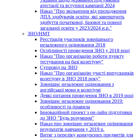
атестації та вступної кампанії 2024
Наказ "Про звільнення від проходження
ДПА здобувачів освіти, які завершують
здобуття початкової, базової та повної
загальної освіти у 2023/2024 н.р."
ЗНО/НМТ
Реєстрація учасників зовнішнього
незалежного оцінювання 2018
Особливості проведення ЗНО у 2018 році
Наказ "Про організацію роботи пункту
тестування на базі колегіуму"
Супровід на ЗНО
Наказ "Про організацію участі випускників
колегіуму в ЗНО 2018 року"
Зовнішнє незалежне оцінювання з
англійської мови в колегіумі
Деякі питання проведення ЗНО в 2019 році
Зовнішнє незалежне оцінювання 2019:
особливості та правила
Інноваційний проект з он-лайн підготовки
до ЗНО "Будь розумним"
Наказ про зовнішнє незалежне оцінювання
результатів навчання у 2019 р.
Витяг з переліку конкурсних предметів для