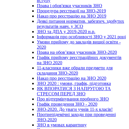
вступу
Права і обов'язки учасників ЗНО
Процедура реєстрації на ЗНО-2019
Наказ про реєстрацію на ЗНО 2019
Деякі питання норматив. забезпеч. здобутих
результатів навч. у ЗСО
ЗНО та ДПА у 2019-2020 н.р.
Інформація про особливості ЗНО у 2021 році
Умови прийому до закладів вищої освіти -
2020
Права на обов’язки учасників ЗНО-2020
Графік прийому реєстраційних документів
на ЗНО 2020
11-класники вже обрали предмети для
складання ЗНО-2020
Наказ про реєстрацію на ЗНО 2020
ЗНО 2020 : умови, графік, підготовка
ЯК ВПОРАТИСЯ З НАПРУГОЮ ТА
СТРЕСОМ ПЕРЕД ЗНО
Про відтермінування пробного ЗНО
Графік проведення ЗНО - 2020
ЗНО-2020. До уваги учнів 11-х класів!
Протиепідемічні заходи при проведенні
ЗНО-2020
ЗНО в умовах карантину