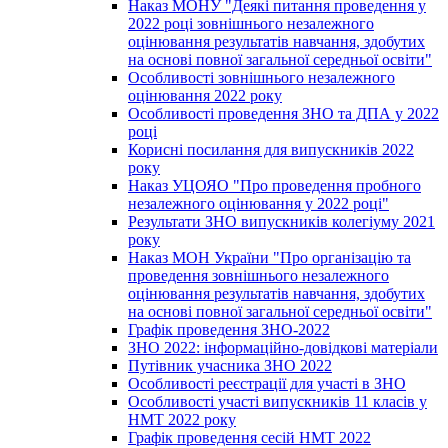
Наказ МОНУ "Деякі питання проведення у
2022 році зовнішнього незалежного
оцінювання результатів навчання, здобутих
на основі повної загальної середньої освіти"
Особливості зовнішнього незалежного
оцінювання 2022 року
Особливості проведення ЗНО та ДПА у 2022
році
Корисні посилання для випускників 2022
року
Наказ УЦОЯО "Про проведення пробного
незалежного оцінювання у 2022 році"
Результати ЗНО випускників колегіуму 2021
року
Наказ МОН України "Про організацію та
проведення зовнішнього незалежного
оцінювання результатів навчання, здобутих
на основі повної загальної середньої освіти"
Графік проведення ЗНО-2022
ЗНО 2022: інформаційно-довідкові матеріали
Путівник учасника ЗНО 2022
Особливості реєстрації для участі в ЗНО
Особливості участі випускників 11 класів у
НМТ 2022 року
Графік проведення сесій НМТ 2022