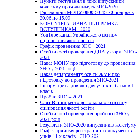
Пункти тестування в яких випускники
колегіуму проходитимуть ЗНО-2020
Гаряча лінія МОНУ 0800-50-45-70 працює з
30.06 по 15.09
КОНСУЛЬТАТИВНА ПІДТРИМКА
ВСТУПНИКАМ - 2020
YouTube канал Українського центру
оцінювання якості освіти
Графік проведення ЗНО - 2021
Особливості проведення ДПА у формі ЗНО -
2021
Наказ МОНУ про підготовку до проведення
ЗНО у 2021 році
Наказ департаменту освіти ЖМР про
підготовку до проведення ЗНО-2021
Інформаційна довідка для учнів та батьків 11
класів
Пробне ЗНО – 2021
Сайт Вінницького регіонального центру
оцінювання якості освіти
Особливості проведення пробного ЗНО у
2021 році
Результати ЗНО-2020 випускників колегіуму
Графік прийому реєстраційних документів
учнів 11-х класів - ЗНО 2021