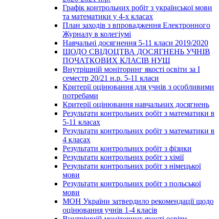
Графік контрольних робіт з української мови
та математики у 4-х класах
План заходів з впровадження Електронного
Журналу в колегіумі
Навчальні досягнення 5-11 класи 2019/2020
ЩОДО СВІДОЦТВА ДОСЯГНЕНЬ УЧНІВ
ПОЧАТКОВИХ КЛАСІВ НУШ
Внутрішній моніторинг якості освіти за І
семестр 20/21 н.р. 5-11 класи
Критерії оцінювання для учнів з особливими
потребами
Критерії оцінювання навчальних досягнень
Результати контрольних робіт з математики в
5-11 класах
Результати контрольних робіт з математики в
4 класах
Результати контрольних робіт з фізики
Результати контрольних робіт з хімії
Результати контрольних робіт з німецької
мови
Результати контрольних робіт з польської
мови
МОН України затвердило рекомендації щодо
оцінювання учнів 1-4 класів
Внутрішній моніторинг якості освіти