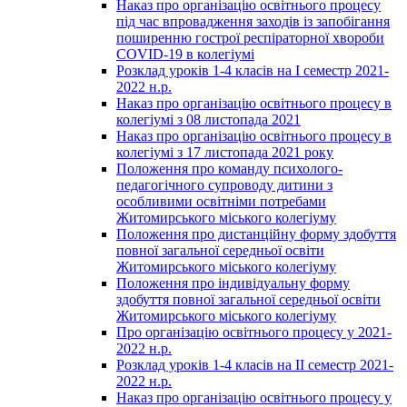
Наказ про організацію освітнього процесу
під час впровадження заходів із запобігання
поширенню гострої респіраторної хвороби
COVID-19 в колегіумі
Розклад уроків 1-4 класів на І семестр 2021-
2022 н.р.
Наказ про організацію освітнього процесу в
колегіумі з 08 листопада 2021
Наказ про організацію освітнього процесу в
колегіумі з 17 листопада 2021 року
Положення про команду психолого-
педагогічного супроводу дитини з
особливими освітніми потребами
Житомирського міського колегіуму
Положення про дистанційну форму здобуття
повної загальної середньої освіти
Житомирського міського колегіуму
Положення про індивідуальну форму
здобуття повної загальної середньої освіти
Житомирського міського колегіуму
Про організацію освітнього процесу у 2021-
2022 н.р.
Розклад уроків 1-4 класів на ІІ семестр 2021-
2022 н.р.
Наказ про організацію освітнього процесу у