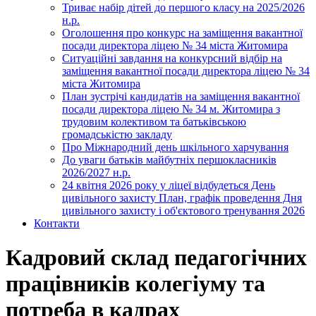
Триває набір дітей до першого класу на 2025/2026
н.р.
Оголошення про конкурс на заміщення вакантної
посади директора ліцею № 34 міста Житомира
Ситуаційні завдання на конкурсний відбір на
заміщення вакантної посади директора ліцею № 34
міста Житомира
План зустрічі кандидатів на заміщення вакантної
посади директора ліцею № 34 м. Житомира з
трудовим колективом та батьківською
громадськістю закладу
Про Міжнародний день шкільного харчування
До уваги батьків майбутніх першокласників
2026/2027 н.р.
24 квітня 2026 року у ліцеї відбудеться День
цивільного захисту План, графік проведення Дня
цивільного захисту і об'єктового тренування 2026
Контакти
Кадровий склад педагогічних
працівників колегіуму та
потреба в кадрах