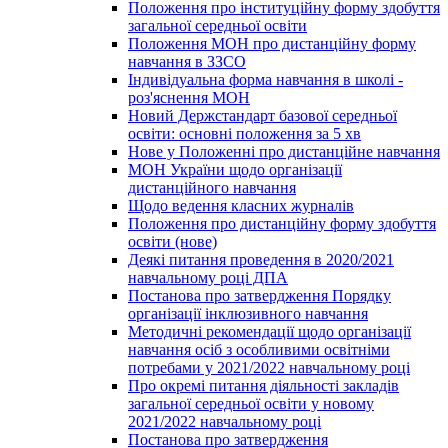
Положення про інституційну форму здобуття
загальної середньої освіти
Положення МОН про дистанційну форму
навчання в ЗЗСО
Індивідуальна форма навчання в школі -
роз'яснення МОН
Новий Держстандарт базової середньої
освіти: основні положення за 5 хв
Нове у Положенні про дистанційне навчання
МОН України щодо організації
дистанційного навчання
Щодо ведення класних журналів
Положення про дистанційну форму здобуття
освіти (нове)
Деякі питання проведення в 2020/2021
навчальному році ДПА
Постанова про затвердження Порядку
організації інклюзивного навчання
Методичні рекомендації щодо організації
навчання осіб з особливими освітніми
потребами у 2021/2022 навчальному році
Про окремі питання діяльності закладів
загальної середньої освіти у новому
2021/2022 навчальному році
Постанова про затвердження