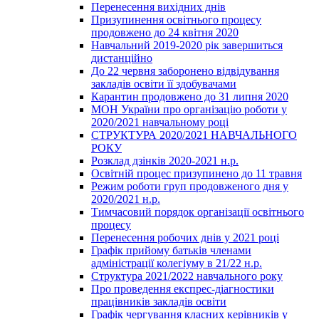
Перенесення вихідних днів
Призупинення освітнього процесу
продовжено до 24 квітня 2020
Навчальний 2019-2020 рік завершиться
дистанційно
До 22 червня заборонено відвідування
закладів освіти її здобувачами
Карантин продовжено до 31 липня 2020
МОН України про організацію роботи у
2020/2021 навчальному році
СТРУКТУРА 2020/2021 НАВЧАЛЬНОГО
РОКУ
Розклад дзінків 2020-2021 н.р.
Освітній процес призупинено до 11 травня
Режим роботи груп продовженого дня у
2020/2021 н.р.
Тимчасовий порядок організації освітнього
процесу
Перенесення робочих днів у 2021 році
Графік прийому батьків членами
адміністрації колегіуму в 21/22 н.р.
Структура 2021/2022 навчального року
Про проведення експрес-діагностики
працівників закладів освіти
Графік чергування класних керівників у