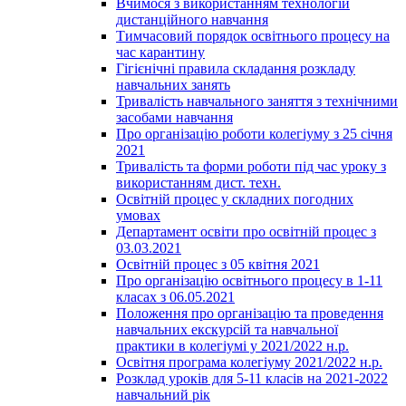
Вчимося з використанням технологій
дистанційного навчання
Тимчасовий порядок освітнього процесу на
час карантину
Гігієнічні правила складання розкладу
навчальних занять
Тривалість навчального заняття з технічними
засобами навчання
Про організацію роботи колегіуму з 25 січня
2021
Тривалість та форми роботи під час уроку з
використанням дист. техн.
Освітній процес у складних погодних
умовах
Департамент освіти про освітній процес з
03.03.2021
Освітній процес з 05 квітня 2021
Про організацію освітнього процесу в 1-11
класах з 06.05.2021
Положення про організацію та проведення
навчальних екскурсій та навчальної
практики в колегіумі у 2021/2022 н.р.
Освітня програма колегіуму 2021/2022 н.р.
Розклад уроків для 5-11 класів на 2021-2022
навчальний рік