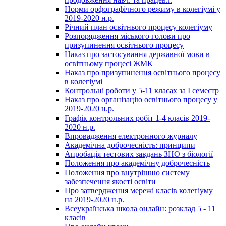
Норми орфографічного режиму в колегіумі у
2019-2020 н.р.
Річний план освітнього процесу колегіуму
Розпорядження міського голови про
призупинення освітнього процесу
Наказ про застосування державної мови в
освітньому процесі ЖМК
Наказ про призупинення освітнього процесу
в колегіумі
Контрольні роботи у 5-11 класах за І семестр
Наказ про організацію освітнього процесу у
2019-2020 н.р.
Графік контрольних робіт 1-4 класів 2019-
2020 н.р.
Впровадження електронного журналу
Академічна доброчесність: принципи
Апробація тестових завдань ЗНО з біології
Положення про академічну доброчесність
Положення про внутрішню систему
забезпечення якості освіти
Про затвердження мережі класів колегіуму
на 2019-2020 н.р.
Всеукраїнська школа онлайн: розклад 5 - 11
класів