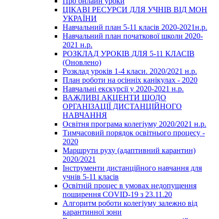
Про онлайн уроки
ЦІКАВІ РЕСУРСИ ДЛЯ УЧНІВ ВІД МОН
УКРАЇНИ
Навчальний план 5-11 класів 2020-2021н.р.
Навчальний план початкової школи 2020-
2021 н.р.
РОЗКЛАД УРОКІВ ДЛЯ 5-11 КЛАСІВ
(Оновлено)
Розклад уроків 1-4 класи. 2020/2021 н.р.
План роботи на осінніх канікулах - 2020
Навчальні екскурсії у 2020-2021 н.р.
ВАЖЛИВІ АКЦЕНТИ ЩОДО
ОРГАНІЗАЦІЇ ДИСТАНЦІЙНОГО
НАВЧАННЯ
Освітня програма колегіуму 2020/2021 н.р.
Тимчасовий порядок освітнього процесу -
2020
Маршрути руху (адаптивний карантин)
2020/2021
Інструменти дистанційного навчання для
учнів 5-11 класів
Освітній процес в умовах недопущення
поширення COVID-19 з 23.11.20
Алгоритм роботи колегіуму залежно від
карантинної зони