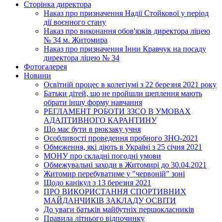
Сторінка директора
Наказ про призначення Надії Стойкової у період
дії воєнного стану
Наказ про виконання обов'язків директора ліцею
№ 34 м. Житомира
Наказ про призначення Інни Кравчук на посаду
директора ліцею № 34
Фотогалерея
Новини
Освітній процес в колегіумі з 22 березня 2021 року
Батьки дітей, що не пройшли щеплення мають
обрати іншу форму навчання
РЕГЛАМЕНТ РОБОТИ ЗЗСО В УМОВАХ
АДАПТИВНОГО КАРАНТИНУ
Що має бути в рюкзаку учня
Особливості проведення пробного ЗНО-2021
Обмеження, які діють в Україні з 25 січня 2021
МОНУ про складні погодні умови
Обмежувальні заходи в Житомирі до 30.04.2021
Житомир перебуватиме у "червоній" зоні
Щодо канікул з 13 березня 2021
ПРО ВИКОРИСТАННЯ СПОРТИВНИХ
МАЙДАНЧИКІВ ЗАКЛАДУ ОСВІТИ
До уваги батьків майбутніх першокласників
Правила літнього відпочинку