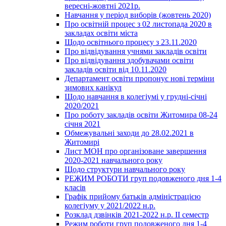
вересні-жовтні 2021р.
Навчання у період виборів (жовтень 2020)
Про освітній процес з 02 листопада 2020 в
закладах освіти міста
Щодо освітнього процесу з 23.11.2020
Про відвідування учнями закладів освіти
Про відвідування здобувачами освіти
закладів освіти від 10.11.2020
Департамент освіти пропонує нові терміни
зимових канікул
Щодо навчання в колегіумі у грудні-січні
2020/2021
Про роботу закладів освіти Житомира 08-24
січня 2021
Обмежувальні заходи до 28.02.2021 в
Житомирі
Лист МОН про організоване завершення
2020-2021 навчального року
Щодо структури навчального року
РЕЖИМ РОБОТИ груп подовженого дня 1-4
класів
Графік прийому батьків адміністрацією
колегіуму у 2021/2022 н.р.
Розклад дзвінків 2021-2022 н.р. ІІ семестр
Режим роботи груп подовженого дня 1-4