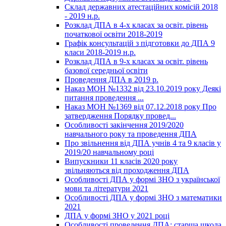
Склад державних атестаційних комісій 2018
- 2019 н.р.
Розклад ДПА в 4-х класах за освіт. рівень
початкової освіти 2018-2019
Графік консультацій з підготовки до ДПА 9
класи 2018-2019 н.р.
Розклад ДПА в 9-х класах за освіт. рівень
базової середньої освіти
Проведення ДПА в 2019 р.
Наказ МОН №1332 від 23.10.2019 року Деякі
питання проведення ...
Наказ МОН №1369 від 07.12.2018 року Про
затвердження Порядку провед...
Особливості закінчення 2019/2020
навчального року та проведення ДПА
Про звільнення від ДПА учнів 4 та 9 класів у
2019/20 навчальному році
Випускники 11 класів 2020 року
звільняються від проходження ДПА
Особливості ДПА у формі ЗНО з української
мови та літератури 2021
Особливості ДПА у формі ЗНО з математики
2021
ДПА у формі ЗНО у 2021 році
Особливості проведення ДПА: старша школа