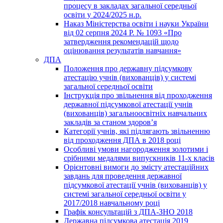
процесу в закладах загальної середньої
освіти у 2024/2025 н.р.
Наказ Міністерства освіти і науки України
від 02 серпня 2024 Р. № 1093 «Про
затвердження рекомендацій щодо
оцінювання результатів навчання»
ДПА
Положення про державну підсумкову
атестацію учнів (вихованців) у системі
загальної середньої освіти
Інструкція про звільнення від проходження
державної підсумкової атестації учнів
(вихованців) загальноосвітніх навчальних
закладів за станом здоров’я
Категорії учнів, які підлягають звільненню
від проходження ДПА в 2018 році
Особливі умови нагородження золотими і
срібними медалями випускників 11-х класів
Орієнтовні вимоги до змісту атестаційних
завдань для проведення державної
підсумкової атестації учнів (вихованців) у
системі загальної середньої освіти у
2017/2018 навчальному році
Графік консультацій з ДПА-ЗНО 2018
Державна підсумкова атестація 2019