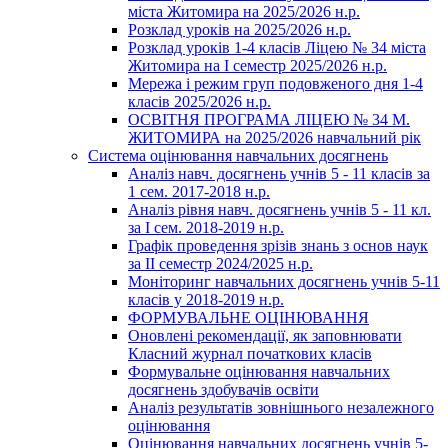
міста Житомира на 2025/2026 н.р.
Розклад уроків на 2025/2026 н.р.
Розклад уроків 1-4 класів Ліцею № 34 міста
Житомира на І семестр 2025/2026 н.р.
Мережа і режим груп подовженого дня 1-4
класів 2025/2026 н.р.
ОСВІТНЯ ПРОГРАМА ЛІЦЕЮ № 34 М.
ЖИТОМИРА на 2025/2026 навчальний рік
Система оцінювання навчальних досягнень
Аналіз навч. досягнень учнів 5 - 11 класів за
1 сем. 2017-2018 н.р.
Аналіз рівня навч. досягнень учнів 5 - 11 кл.
за І сем. 2018-2019 н.р.
Графік проведення зрізів знань з основ наук
за ІІ семестр 2024/2025 н.р.
Моніторинг навчальних досягнень учнів 5-11
класів у 2018-2019 н.р.
ФОРМУВАЛЬНЕ ОЦІНЮВАННЯ
Оновлені рекомендації, як заповнювати
Класний журнал початкових класів
Формувальне оцінювання навчальних
досягнень здобувачів освіти
Аналіз результатів зовнішнього незалежного
оцінювання
Оцінювання навчальних досягнень учнів 5-