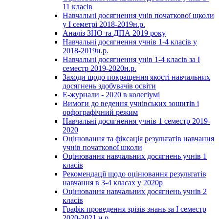
11 класів
Навчальні досягнення унів початкової щколи
у І семетрі 2018-2019н.р.
Аналіз ЗНО та ДПА 2019 року
Навчальні досягнення учнів 1-4 класів у
2018-2019н.р.
Навчальні досягнення унів 1-4 класів за І
семестр 2019-2020н.р.
Заходи щодо покращення якості навчальних
досягнень здобувачів освіти
Е-журнали - 2020 в колегіумі
Вимоги до ведення учнівських зошитів і
орфографічний режим
Навчальні досягнення учнів 1 семестр 2019-
2020
Оцінювання та фіксація результатів навчання
учнів початкової школи
Оцінювання навчальних досягнень учнів 1
класів
Рекомендації щодо оцінювання результатів
навчання в 3-4 класах у 2020р
Оцінювання навчальних досягнень учнів 2
класів
Графік проведення зрізів знань за І семестр
2020-2021 н.р.