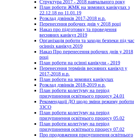
Структура 2017 - 2018 навчального року
План роботи ЖМК на зимових канікулах з
22.12.18 по 11.01.19
Розклад дзвінків 2017-2018 н.р.
Перенесення робочих днів у 2018 році
Наказ про підготовку та проведення
весняних канікул 2019
Організація роботи та заходи безпеки під час
осінніх канікул 2019
Наказ Про перенесення робочих днів у 2018
році
План роботи на осінні канікули - 2019
Перенесення термінів весняних канікул у
2017-2018 н.р.
План роботи на зимових канікулах
Розклад дзвінків 2018-2019 н.р.
План роботи колегіуму на період
призупинення освітнього процесу 24.01
Рекомендації ДО щодо зміни режиму роботи
ЗЗСО
План роботи колегіуму на період
призупинення освітнього процесу 05.02
План роботи колегіуму на період
призупинення освітнього процесу 07.02
Про продовження призупинення освітнього