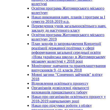
колегіумі
Освітня програма Житомирського міського
колегіуму
Наказ виконання навч. планів і програм за І
семестр 2018-2019 н.р.
Переведення учнів загальноосвітнього навч.
закладу до наступного класу
Освітня програма Житомирського міського
колегіуму 2019
План заходів із запровадження Концепції
реалізації державної політики у сфері
реформування загальної середньої освіти
«Нова українська школа» в Житомирському
міському колегіумі у 2018 році
Моніторинг навчання та працевлаштування
випускників 9 -11 класів 2018
Мовні загони "Сонячних зайчиків" влітку
2018
Відновлення освітнього процессу
Організація дозвіллєвої діяльності
вихованців пришкільного табору
Наказ про організацію освітнього процесу у
2018-2019 навчальному році
Наказ про підсумки роботи з обліку
продовження навч. та працевл.