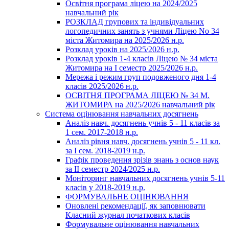
Освітня програма ліцею на 2024/2025
навчальний рік
РОЗКЛАД групових та індивідуальних
логопедичних занять з учнями Ліцею No 34
міста Житомира на 2025/2026 н.р.
Розклад уроків на 2025/2026 н.р.
Розклад уроків 1-4 класів Ліцею № 34 міста
Житомира на І семестр 2025/2026 н.р.
Мережа і режим груп подовженого дня 1-4
класів 2025/2026 н.р.
ОСВІТНЯ ПРОГРАМА ЛІЦЕЮ № 34 М.
ЖИТОМИРА на 2025/2026 навчальний рік
Система оцінювання навчальних досягнень
Аналіз навч. досягнень учнів 5 - 11 класів за
1 сем. 2017-2018 н.р.
Аналіз рівня навч. досягнень учнів 5 - 11 кл.
за І сем. 2018-2019 н.р.
Графік проведення зрізів знань з основ наук
за ІІ семестр 2024/2025 н.р.
Моніторинг навчальних досягнень учнів 5-11
класів у 2018-2019 н.р.
ФОРМУВАЛЬНЕ ОЦІНЮВАННЯ
Оновлені рекомендації, як заповнювати
Класний журнал початкових класів
Формувальне оцінювання навчальних