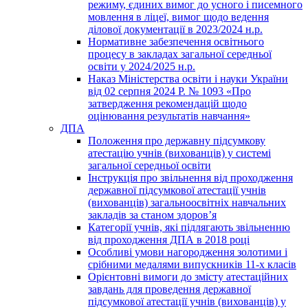
режиму, єдиних вимог до усного і писемного
мовлення в ліцеї, вимог щодо ведення
ділової документації в 2023/2024 н.р.
Нормативне забезпечення освітнього
процесу в закладах загальної середньої
освіти у 2024/2025 н.р.
Наказ Міністерства освіти і науки України
від 02 серпня 2024 Р. № 1093 «Про
затвердження рекомендацій щодо
оцінювання результатів навчання»
ДПА
Положення про державну підсумкову
атестацію учнів (вихованців) у системі
загальної середньої освіти
Інструкція про звільнення від проходження
державної підсумкової атестації учнів
(вихованців) загальноосвітніх навчальних
закладів за станом здоров’я
Категорії учнів, які підлягають звільненню
від проходження ДПА в 2018 році
Особливі умови нагородження золотими і
срібними медалями випускників 11-х класів
Орієнтовні вимоги до змісту атестаційних
завдань для проведення державної
підсумкової атестації учнів (вихованців) у