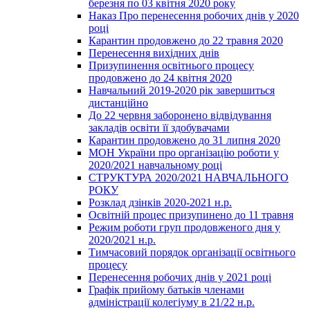
березня по 03 квітня 2020 року
Наказ Про перенесення робочих днів у 2020
році
Карантин продовжено до 22 травня 2020
Перенесення вихідних днів
Призупинення освітнього процесу
продовжено до 24 квітня 2020
Навчальний 2019-2020 рік завершиться
дистанційно
До 22 червня заборонено відвідування
закладів освіти її здобувачами
Карантин продовжено до 31 липня 2020
МОН України про організацію роботи у
2020/2021 навчальному році
СТРУКТУРА 2020/2021 НАВЧАЛЬНОГО
РОКУ
Розклад дзінків 2020-2021 н.р.
Освітній процес призупинено до 11 травня
Режим роботи груп продовженого дня у
2020/2021 н.р.
Тимчасовий порядок організації освітнього
процесу
Перенесення робочих днів у 2021 році
Графік прийому батьків членами
адміністрації колегіуму в 21/22 н.р.