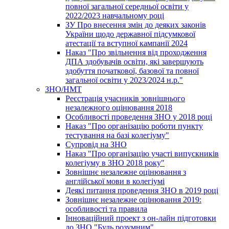
повної загальної середньої освіти у
2022/2023 навчальному році
ЗУ Про внесення змін до деяких законів
України щодо державної підсумкової
атестації та вступної кампанії 2024
Наказ "Про звільнення від проходження
ДПА здобувачів освіти, які завершують
здобуття початкової, базової та повної
загальної освіти у 2023/2024 н.р."
ЗНО/НМТ
Реєстрація учасників зовнішнього
незалежного оцінювання 2018
Особливості проведення ЗНО у 2018 році
Наказ "Про організацію роботи пункту
тестування на базі колегіуму"
Супровід на ЗНО
Наказ "Про організацію участі випускників
колегіуму в ЗНО 2018 року"
Зовнішнє незалежне оцінювання з
англійської мови в колегіумі
Деякі питання проведення ЗНО в 2019 році
Зовнішнє незалежне оцінювання 2019:
особливості та правила
Інноваційний проект з он-лайн підготовки
до ЗНО "Будь розумним"