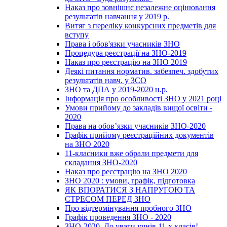
Наказ про зовнішнє незалежне оцінювання
результатів навчання у 2019 р.
Витяг з переліку конкурсних предметів для
вступу
Права і обов'язки учасників ЗНО
Процедура реєстрації на ЗНО-2019
Наказ про реєстрацію на ЗНО 2019
Деякі питання норматив. забезпеч. здобутих
результатів навч. у ЗСО
ЗНО та ДПА у 2019-2020 н.р.
Інформація про особливості ЗНО у 2021 році
Умови прийому до закладів вищої освіти -
2020
Права на обов’язки учасників ЗНО-2020
Графік прийому реєстраційних документів
на ЗНО 2020
11-класники вже обрали предмети для
складання ЗНО-2020
Наказ про реєстрацію на ЗНО 2020
ЗНО 2020 : умови, графік, підготовка
ЯК ВПОРАТИСЯ З НАПРУГОЮ ТА
СТРЕСОМ ПЕРЕД ЗНО
Про відтермінування пробного ЗНО
Графік проведення ЗНО - 2020
ЗНО-2020. До уваги учнів 11-х класів!