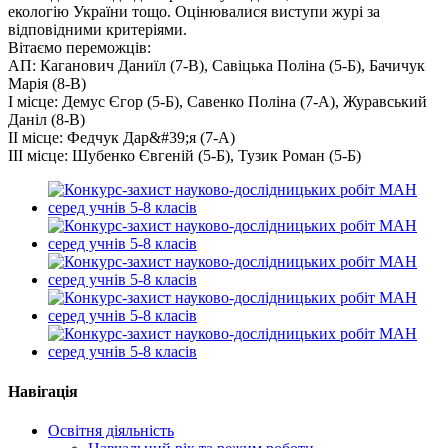
екологію України тощо. Оцінювалися виступи журі за
відповідними критеріями.
Вітаємо переможців:
АП: Каганович Даниїл (7-В), Савіцька Поліна (5-Б), Бачичук
Марія (8-В)
І місце: Демус Єгор (5-Б), Савенко Поліна (7-А), Журавський
Даніл (8-В)
ІІ місце: Федчук Дар&#39;я (7-А)
ІІІ місце: Шубенко Євгеній (5-Б), Тузик Роман (5-Б)
Навігація
Освітня діяльність