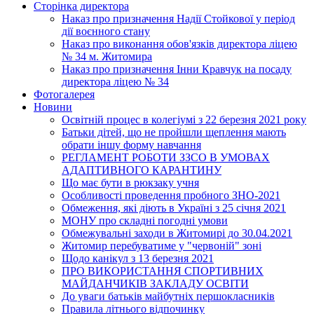
Сторінка директора
Наказ про призначення Надії Стойкової у період
дії воєнного стану
Наказ про виконання обов'язків директора ліцею
№ 34 м. Житомира
Наказ про призначення Інни Кравчук на посаду
директора ліцею № 34
Фотогалерея
Новини
Освітній процес в колегіумі з 22 березня 2021 року
Батьки дітей, що не пройшли щеплення мають
обрати іншу форму навчання
РЕГЛАМЕНТ РОБОТИ ЗЗСО В УМОВАХ
АДАПТИВНОГО КАРАНТИНУ
Що має бути в рюкзаку учня
Особливості проведення пробного ЗНО-2021
Обмеження, які діють в Україні з 25 січня 2021
МОНУ про складні погодні умови
Обмежувальні заходи в Житомирі до 30.04.2021
Житомир перебуватиме у "червоній" зоні
Щодо канікул з 13 березня 2021
ПРО ВИКОРИСТАННЯ СПОРТИВНИХ
МАЙДАНЧИКІВ ЗАКЛАДУ ОСВІТИ
До уваги батьків майбутніх першокласників
Правила літнього відпочинку