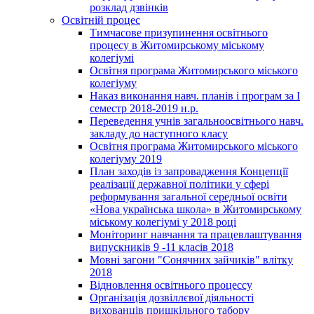
розклад дзвінків
Освітній процес
Тимчасове призупинення освітнього
процесу в Житомирському міському
колегіумі
Освітня програма Житомирського міського
колегіуму
Наказ виконання навч. планів і програм за І
семестр 2018-2019 н.р.
Переведення учнів загальноосвітнього навч.
закладу до наступного класу
Освітня програма Житомирського міського
колегіуму 2019
План заходів із запровадження Концепції
реалізації державної політики у сфері
реформування загальної середньої освіти
«Нова українська школа» в Житомирському
міському колегіумі у 2018 році
Моніторинг навчання та працевлаштування
випускників 9 -11 класів 2018
Мовні загони "Сонячних зайчиків" влітку
2018
Відновлення освітнього процессу
Організація дозвіллєвої діяльності
вихованців пришкільного табору