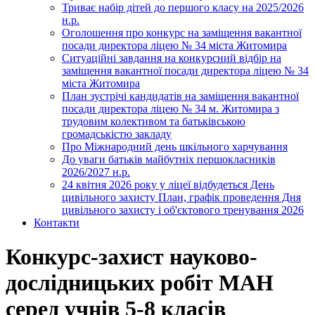
Триває набір дітей до першого класу на 2025/2026
н.р.
Оголошення про конкурс на заміщення вакантної
посади директора ліцею № 34 міста Житомира
Ситуаційні завдання на конкурсний відбір на
заміщення вакантної посади директора ліцею № 34
міста Житомира
План зустрічі кандидатів на заміщення вакантної
посади директора ліцею № 34 м. Житомира з
трудовим колективом та батьківською
громадськістю закладу
Про Міжнародний день шкільного харчування
До уваги батьків майбутніх першокласників
2026/2027 н.р.
24 квітня 2026 року у ліцеї відбудеться День
цивільного захисту План, графік проведення Дня
цивільного захисту і об'єктового тренування 2026
Контакти
Конкурс-захист науково-
дослідницьких робіт МАН
серед учнів 5-8 класів