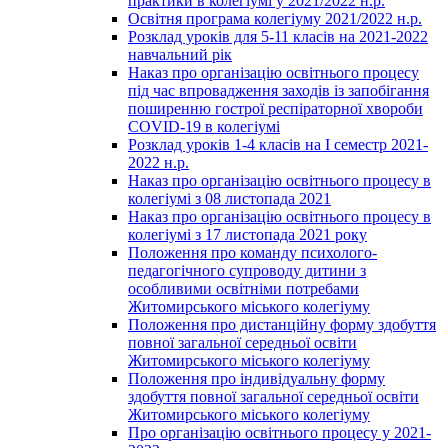
практики в колегіумі у 2021/2022 н.р.
Освітня програма колегіуму 2021/2022 н.р.
Розклад уроків для 5-11 класів на 2021-2022
навчальний рік
Наказ про організацію освітнього процесу
під час впровадження заходів із запобігання
поширенню гострої респіраторної хвороби
COVID-19 в колегіумі
Розклад уроків 1-4 класів на І семестр 2021-
2022 н.р.
Наказ про організацію освітнього процесу в
колегіумі з 08 листопада 2021
Наказ про організацію освітнього процесу в
колегіумі з 17 листопада 2021 року
Положення про команду психолого-
педагогічного супроводу дитини з
особливими освітніми потребами
Житомирського міського колегіуму
Положення про дистанційну форму здобуття
повної загальної середньої освіти
Житомирського міського колегіуму
Положення про індивідуальну форму
здобуття повної загальної середньої освіти
Житомирського міського колегіуму
Про організацію освітнього процесу у 2021-