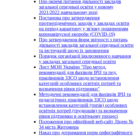
Про окремі питання діяльності закладів
загальної середньої освіти у новому
2021/2022 навчальному році
Постанова про затвердження
протиепідемічних заходів у закладах освіти
на період карантину у зв'язку поширенням
коронавірусної хвороби (COVID-19)
Про затвердження форм звітності з питань
діяльності закладів загальної середньої освіти
та інструкцій щодо їх заповнення
Порядок організації інклюзивного навчання
у закладах загальної середньої освіти
Лист МОН України "Про метод.
рекомендації для фахівців ІРЦ та пед.
працівників ЗЗСО щодо встановлення
категорій особливих освітніх потреб та
визначення рівня підтримки"
Методичні рекомендації для фахівців ІРЦ та
педагогічних працівників ЗЗСО щодо
встановлення категорій (типів) особливих
освітніх потреб (труднощів) та визначення
рівня підтримки в освітньому процесі
Положення про офіційний веб-сайт Ліцею №
34 міста Житомира
Наказ про дотримання норм орфографічного