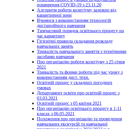
поширення COVID-19 з 23.11.20
Алгоритм роботи колегіуму залежно від
карантинної зони
Вчимося з використанням технологій
дистанційного навчання
Тимчасовий порядок освітнього процесу на
час карантину
Гігієнічні правила складання розкладу
навчальних занять
Тривалість навчального заняття з технічними
засобами навчання
Про організацію роботи колегіуму з 25 січня
2021
Тривалість та форми роботи під час уроку з
використанням дист. техн.
Освітній процес у складних погодних
умовах
Департамент освіти про освітній процес з
03.03.2021
Освітній процес з 05 квітня 2021
Про організацію освітнього процесу в 1-11
класах з 06.05.2021
Положення про організацію та проведення
навчальних екскурсій та навчальної