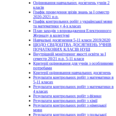
Оцінювання навчальних досягнень учнів 2
класів
Графік проведення зрізів знань за І семестр
2020-2021 н.р.
Графік контрольних робіт з української мови
та математики у 4-х класах
План заходів з впровадження Електронного
Журналу в колегіумі
Навчальні досягнення 5-11 класи 2019/2020
ЩОДО СВІДОЦТВА ДОСЯГНЕНЬ УЧНІВ
ПОЧАТКОВИХ КЛАСІВ НУШ
Внутрішній моніторинг якості освіти за І
семестр 20/21 н.р. 5-11 класи
Критерії оцінювання для учнів з особливими
потребами
Критерії оцінювання навчальних досягнень
Результати контрольних робіт з математики в
5-11 класах
Результати контрольних робіт з математики в
4 класах
Результати контрольних робіт з фізики
Результати контрольних робіт з хімії
Результати контрольних робіт з німецької
мови
Результати контрольних робіт з польської