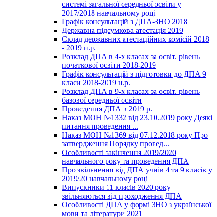
системі загальної середньої освіти у
2017/2018 навчальному році
Графік консультацій з ДПА-ЗНО 2018
Державна підсумкова атестація 2019
Склад державних атестаційних комісій 2018
- 2019 н.р.
Розклад ДПА в 4-х класах за освіт. рівень
початкової освіти 2018-2019
Графік консультацій з підготовки до ДПА 9
класи 2018-2019 н.р.
Розклад ДПА в 9-х класах за освіт. рівень
базової середньої освіти
Проведення ДПА в 2019 р.
Наказ МОН №1332 від 23.10.2019 року Деякі
питання проведення ...
Наказ МОН №1369 від 07.12.2018 року Про
затвердження Порядку провед...
Особливості закінчення 2019/2020
навчального року та проведення ДПА
Про звільнення від ДПА учнів 4 та 9 класів у
2019/20 навчальному році
Випускники 11 класів 2020 року
звільняються від проходження ДПА
Особливості ДПА у формі ЗНО з української
мови та літератури 2021