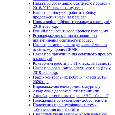
Наказ про організацію освітнього процесу у
2018-2019 навчальному році
Наказ про підсумки роботи з обліку
продовження навч. та працевл.
Норми орфографічного режиму в колегіумі у
2019-2020 н.р.
Річний план освітнього процесу колегіуму
Розпорядження міського голови про
призупинення освітнього процесу
Наказ про застосування державної мови в
освітньому процесі ЖМК
Наказ про призупинення освітнього процесу
в колегіумі
Контрольні роботи у 5-11 класах за І семестр
Наказ про організацію освітнього процесу у
2019-2020 н.р.
Графік контрольних робіт 1-4 класів 2019-
2020 н.р.
Впровадження електронного журналу
Академічна доброчесність: принципи
Апробація тестових завдань ЗНО з біології
Положення про академічну доброчесність
Положення про внутрішню систему
забезпечення якості освіти
Про затвердження мережі класів колегіуму