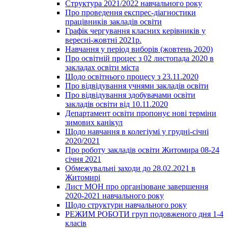
Структура 2021/2022 навчального року
Про проведення експрес-діагностики
працівників закладів освіти
Графік чергування класних керівників у
вересні-жовтні 2021р.
Навчання у період виборів (жовтень 2020)
Про освітній процес з 02 листопада 2020 в
закладах освіти міста
Щодо освітнього процесу з 23.11.2020
Про відвідування учнями закладів освіти
Про відвідування здобувачами освіти
закладів освіти від 10.11.2020
Департамент освіти пропонує нові терміни
зимових канікул
Щодо навчання в колегіумі у грудні-січні
2020/2021
Про роботу закладів освіти Житомира 08-24
січня 2021
Обмежувальні заходи до 28.02.2021 в
Житомирі
Лист МОН про організоване завершення
2020-2021 навчального року
Щодо структури навчального року
РЕЖИМ РОБОТИ груп подовженого дня 1-4
класів