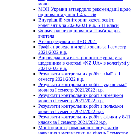
мови
МОН України затвердило рекомендації щодо
оцінювання учнів 1-4 класів
Внутрішній моніторинг якості освіти
колегіантів за 2020/2021 н.р. 5-11 класи
Формувальне оцінювання. Пам'ятка для
вчителя
Аналіз результатів ЗНО 2021
Графік проведення зрізів знань за І семестр
2021/2022 н.р.
Впровадження електронного журналу та
щоденника в системі «NZ.UA» в колегіумі у
2021/2022 н.р.
Результати контрольних робіт з хімії за І
семестр 2021/2022 н.р.
Результати контрольних робіт з української
мови за І семестр 2021/2022 н.р.
Результати контрольних робіт з німецької
мови за І семестр 2021/2022 н.р.
Результати контрольних робіт з польської
мови за І семестр 2021/2022 н.р.
Результати контрольних робіт з фізики у 8-11
класах за І семестр 2021/2022 н.р.
Моніторинг сформованості результатів
навчання з математики на кінець І семестру