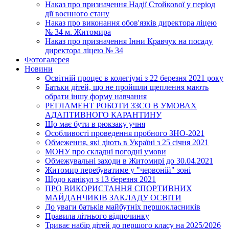
Наказ про призначення Надії Стойкової у період
дії воєнного стану
Наказ про виконання обов'язків директора ліцею
№ 34 м. Житомира
Наказ про призначення Інни Кравчук на посаду
директора ліцею № 34
Фотогалерея
Новини
Освітній процес в колегіумі з 22 березня 2021 року
Батьки дітей, що не пройшли щеплення мають
обрати іншу форму навчання
РЕГЛАМЕНТ РОБОТИ ЗЗСО В УМОВАХ
АДАПТИВНОГО КАРАНТИНУ
Що має бути в рюкзаку учня
Особливості проведення пробного ЗНО-2021
Обмеження, які діють в Україні з 25 січня 2021
МОНУ про складні погодні умови
Обмежувальні заходи в Житомирі до 30.04.2021
Житомир перебуватиме у "червоній" зоні
Щодо канікул з 13 березня 2021
ПРО ВИКОРИСТАННЯ СПОРТИВНИХ
МАЙДАНЧИКІВ ЗАКЛАДУ ОСВІТИ
До уваги батьків майбутніх першокласників
Правила літнього відпочинку
Триває набір дітей до першого класу на 2025/2026