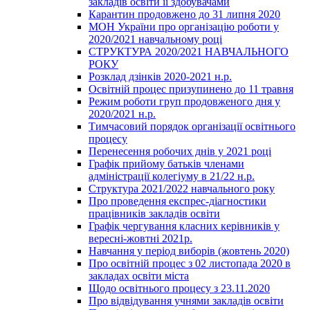
закладів освіти її здобувачами
Карантин продовжено до 31 липня 2020
МОН України про організацію роботи у
2020/2021 навчальному році
СТРУКТУРА 2020/2021 НАВЧАЛЬНОГО
РОКУ
Розклад дзінків 2020-2021 н.р.
Освітній процес призупинено до 11 травня
Режим роботи груп продовженого дня у
2020/2021 н.р.
Тимчасовий порядок організації освітнього
процесу
Перенесення робочих днів у 2021 році
Графік прийому батьків членами
адміністрації колегіуму в 21/22 н.р.
Структура 2021/2022 навчального року
Про проведення експрес-діагностики
працівників закладів освіти
Графік чергування класних керівників у
вересні-жовтні 2021р.
Навчання у період виборів (жовтень 2020)
Про освітній процес з 02 листопада 2020 в
закладах освіти міста
Щодо освітнього процесу з 23.11.2020
Про відвідування учнями закладів освіти