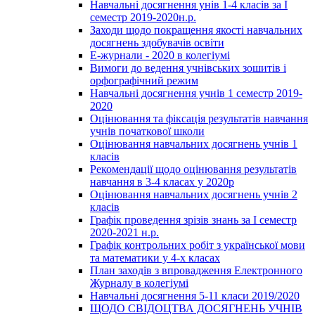
Навчальні досягнення унів 1-4 класів за І
семестр 2019-2020н.р.
Заходи щодо покращення якості навчальних
досягнень здобувачів освіти
Е-журнали - 2020 в колегіумі
Вимоги до ведення учнівських зошитів і
орфографічний режим
Навчальні досягнення учнів 1 семестр 2019-
2020
Оцінювання та фіксація результатів навчання
учнів початкової школи
Оцінювання навчальних досягнень учнів 1
класів
Рекомендації щодо оцінювання результатів
навчання в 3-4 класах у 2020р
Оцінювання навчальних досягнень учнів 2
класів
Графік проведення зрізів знань за І семестр
2020-2021 н.р.
Графік контрольних робіт з української мови
та математики у 4-х класах
План заходів з впровадження Електронного
Журналу в колегіумі
Навчальні досягнення 5-11 класи 2019/2020
ЩОДО СВІДОЦТВА ДОСЯГНЕНЬ УЧНІВ