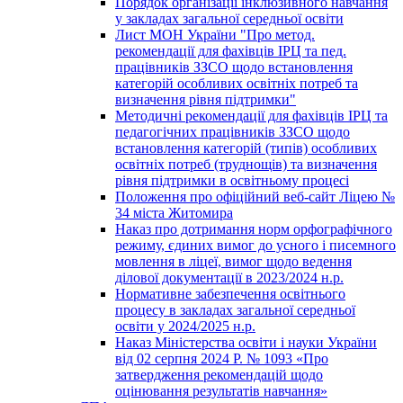
Порядок організації інклюзивного навчання
у закладах загальної середньої освіти
Лист МОН України "Про метод.
рекомендації для фахівців ІРЦ та пед.
працівників ЗЗСО щодо встановлення
категорій особливих освітніх потреб та
визначення рівня підтримки"
Методичні рекомендації для фахівців ІРЦ та
педагогічних працівників ЗЗСО щодо
встановлення категорій (типів) особливих
освітніх потреб (труднощів) та визначення
рівня підтримки в освітньому процесі
Положення про офіційний веб-сайт Ліцею №
34 міста Житомира
Наказ про дотримання норм орфографічного
режиму, єдиних вимог до усного і писемного
мовлення в ліцеї, вимог щодо ведення
ділової документації в 2023/2024 н.р.
Нормативне забезпечення освітнього
процесу в закладах загальної середньої
освіти у 2024/2025 н.р.
Наказ Міністерства освіти і науки України
від 02 серпня 2024 Р. № 1093 «Про
затвердження рекомендацій щодо
оцінювання результатів навчання»