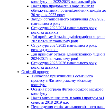
колегіуму на 2022/2023 навчальний рік
Наказ про продовження карантину та
обмежувальних протиепідемічних заходів до
30 червня 2023 року
Заходи організованого закінчення 2022/2023
навчального року
Структура 2023/2024 навчального року,
розклад дзвінків
Дні прийому батьків адміністрацією ліцею в
2023/2024 навчальному році
Структура 2024/2025 навчального року,
розклад дзвінків
Дні прийому батьків адміністрацією ліцею в
2024/2025 навчальному році
Структура 2025/2026 навчального року,
розклад дзвінків
Освітній процес
Тимчасове призупинення освітнього
процесу в Житомирському міському
колегіумі
Освітня програма Житомирського міського
колегіуму
Наказ виконання навч. планів і програм за І
семестр 2018-2019 н.р.
Переведення учнів загальноосвітнього навч.