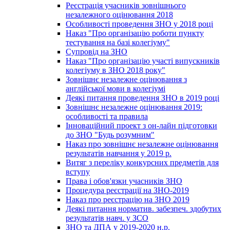
Реєстрація учасників зовнішнього
незалежного оцінювання 2018
Особливості проведення ЗНО у 2018 році
Наказ "Про організацію роботи пункту
тестування на базі колегіуму"
Супровід на ЗНО
Наказ "Про організацію участі випускників
колегіуму в ЗНО 2018 року"
Зовнішнє незалежне оцінювання з
англійської мови в колегіумі
Деякі питання проведення ЗНО в 2019 році
Зовнішнє незалежне оцінювання 2019:
особливості та правила
Інноваційний проект з он-лайн підготовки
до ЗНО "Будь розумним"
Наказ про зовнішнє незалежне оцінювання
результатів навчання у 2019 р.
Витяг з переліку конкурсних предметів для
вступу
Права і обов'язки учасників ЗНО
Процедура реєстрації на ЗНО-2019
Наказ про реєстрацію на ЗНО 2019
Деякі питання норматив. забезпеч. здобутих
результатів навч. у ЗСО
ЗНО та ДПА у 2019-2020 н.р.