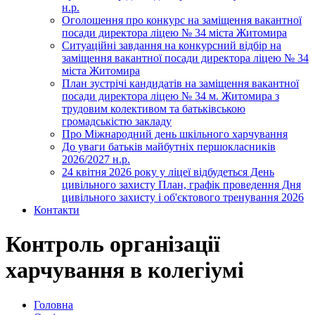
н.р.
Оголошення про конкурс на заміщення вакантної
посади директора ліцею № 34 міста Житомира
Ситуаційні завдання на конкурсний відбір на
заміщення вакантної посади директора ліцею № 34
міста Житомира
План зустрічі кандидатів на заміщення вакантної
посади директора ліцею № 34 м. Житомира з
трудовим колективом та батьківською
громадськістю закладу
Про Міжнародний день шкільного харчування
До уваги батьків майбутніх першокласників
2026/2027 н.р.
24 квітня 2026 року у ліцеї відбудеться День
цивільного захисту План, графік проведення Дня
цивільного захисту і об'єктового тренування 2026
Контакти
Контроль організації
харчування в колегіумі
Головна