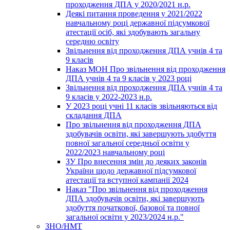
проходження ДПА у 2020/2021 н.р.
Деякі питання проведення у 2021/2022
навчальному році державної підсумкової
атестації осіб, які здобувають загальну
середню освіту
Звільнення від проходження ДПА учнів 4 та
9 класів
Наказ МОН Про звільнення від проходження
ДПА учнів 4 та 9 класів у 2023 році
Звільнення від проходження ДПА учнів 4 та
9 класів у 2022-2023 н.р.
У 2023 році учні 11 класів звільняються від
складання ДПА
Про звільнення від проходження ДПА
здобувачів освіти, які завершують здобуття
повної загальної середньої освіти у
2022/2023 навчальному році
ЗУ Про внесення змін до деяких законів
України щодо державної підсумкової
атестації та вступної кампанії 2024
Наказ "Про звільнення від проходження
ДПА здобувачів освіти, які завершують
здобуття початкової, базової та повної
загальної освіти у 2023/2024 н.р."
ЗНО/НМТ