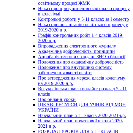
освітньому процесі ЖМК
Наказ про призупинення освітнього процесу
в колегіумі
Контрольні роботи у 5-11 класах за І семестр
Наказ про організацію освітнього процесу у
2019-2020 н.р.
Графік контрольних робіт 1-4 класів 2019-
2020 н.р.
Впровадження електронного журналу
Академічна доброчесність: принципи
Апробація тестових завдань ЗНО з біології
Положення про академічну доброчесність
Положення про внутрішню систему
забезпечення якості освіти
Про затвердження мережі класів колегіуму
на 2019-2020 н.р.
Всеукраїнська школа онлайн: розклад 5 - 11
класів
Про онлайн уроки
ЦІКАВІ РЕСУРСИ ДЛЯ УЧНІВ ВІД МОН
УКРАЇНИ
Навчальний план 5-11 класів 2020-2021н.р.
Навчальний план початкової школи 2020-
2021 н.р.
РОЗКЛАД УРОКІВ ДЛЯ 5-11 КЛАСІВ