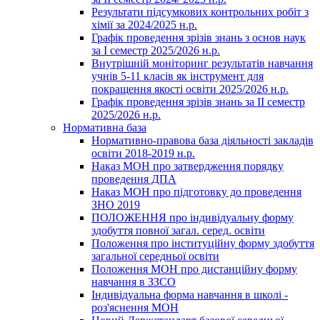
Результати підсумкових контрольних робіт з
хімії за 2024/2025 н.р.
Графік проведення зрізів знань з основ наук
за І семестр 2025/2026 н.р.
Внутрішній моніторинг результатів навчання
учнів 5-11 класів як інструмент для
покращення якості освіти 2025/2026 н.р.
Графік проведення зрізів знань за ІІ семестр
2025/2026 н.р.
Нормативна база
Нормативно-правова база діяльності закладів
освіти 2018-2019 н.р.
Наказ МОН про затвердження порядку
проведення ДПА
Наказ МОН про підготовку до проведення
ЗНО 2019
ПОЛОЖЕННЯ про індивідуальну форму
здобуття повної загал. серед. освіти
Положення про інституційну форму здобуття
загальної середньої освіти
Положення МОН про дистанційну форму
навчання в ЗЗСО
Індивідуальна форма навчання в школі -
роз'яснення МОН