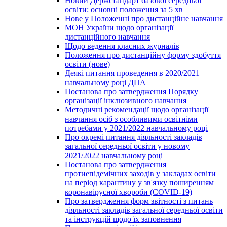
Новий Держстандарт базової середньої
освіти: основні положення за 5 хв
Нове у Положенні про дистанційне навчання
МОН України щодо організації
дистанційного навчання
Щодо ведення класних журналів
Положення про дистанційну форму здобуття
освіти (нове)
Деякі питання проведення в 2020/2021
навчальному році ДПА
Постанова про затвердження Порядку
організації інклюзивного навчання
Методичні рекомендації щодо організації
навчання осіб з особливими освітніми
потребами у 2021/2022 навчальному році
Про окремі питання діяльності закладів
загальної середньої освіти у новому
2021/2022 навчальному році
Постанова про затвердження
протиепідемічних заходів у закладах освіти
на період карантину у зв'язку поширенням
коронавірусної хвороби (COVID-19)
Про затвердження форм звітності з питань
діяльності закладів загальної середньої освіти
та інструкцій щодо їх заповнення