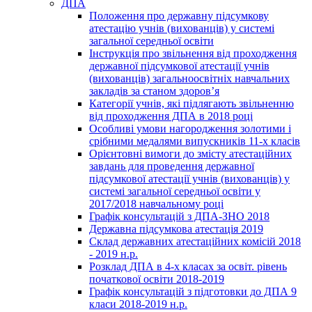
ДПА
Положення про державну підсумкову
атестацію учнів (вихованців) у системі
загальної середньої освіти
Інструкція про звільнення від проходження
державної підсумкової атестації учнів
(вихованців) загальноосвітніх навчальних
закладів за станом здоров’я
Категорії учнів, які підлягають звільненню
від проходження ДПА в 2018 році
Особливі умови нагородження золотими і
срібними медалями випускників 11-х класів
Орієнтовні вимоги до змісту атестаційних
завдань для проведення державної
підсумкової атестації учнів (вихованців) у
системі загальної середньої освіти у
2017/2018 навчальному році
Графік консультацій з ДПА-ЗНО 2018
Державна підсумкова атестація 2019
Склад державних атестаційних комісій 2018
- 2019 н.р.
Розклад ДПА в 4-х класах за освіт. рівень
початкової освіти 2018-2019
Графік консультацій з підготовки до ДПА 9
класи 2018-2019 н.р.