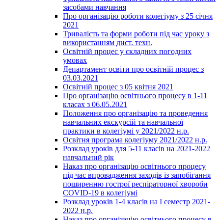
засобами навчання
Про організацію роботи колегіуму з 25 січня
2021
Тривалість та форми роботи під час уроку з
використанням дист. техн.
Освітній процес у складних погодних
умовах
Департамент освіти про освітній процес з
03.03.2021
Освітній процес з 05 квітня 2021
Про організацію освітнього процесу в 1-11
класах з 06.05.2021
Положення про організацію та проведення
навчальних екскурсій та навчальної
практики в колегіумі у 2021/2022 н.р.
Освітня програма колегіуму 2021/2022 н.р.
Розклад уроків для 5-11 класів на 2021-2022
навчальний рік
Наказ про організацію освітнього процесу
під час впровадження заходів із запобігання
поширенню гострої респіраторної хвороби
COVID-19 в колегіумі
Розклад уроків 1-4 класів на І семестр 2021-
2022 н.р.
Наказ про організацію освітнього процесу в