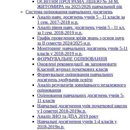
ОСВІТНЯ ПРОГРАМА ЛІЦЕЮ № 34 М.
ЖИТОМИРА на 2025/2026 навчальний рік
Система оцінювання навчальних досягнень
Аналіз навч. досягнень учнів 5 - 11 класів за
1 сем. 2017-2018 н.р.
Аналіз рівня навч. досягнень учнів 5 - 11 кл.
за І сем. 2018-2019 н.р.
Графік проведення зрізів знань з основ наук
за ІІ семестр 2024/2025 н.р.
Моніторинг навчальних досягнень учнів 5-11
класів у 2018-2019 н.р.
ФОРМУВАЛЬНЕ ОЦІНЮВАННЯ
Оновлені рекомендації, як заповнювати
Класний журнал початкових класів
Формувальне оцінювання навчальних
досягнень здобувачів освіти
Аналіз результатів зовнішнього незалежного
оцінювання
Оцінювання навчальних досягнень учнів 5-
11 класів
Навчальні досягнення унів початкової щколи
у І семетрі 2018-2019н.р.
Аналіз ЗНО та ДПА 2019 року
Навчальні досягнення учнів 1-4 класів у
2018-2019н.р.