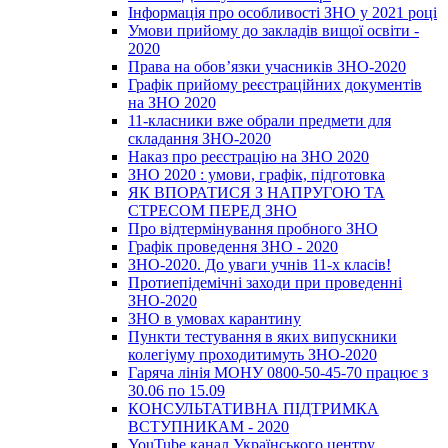
Інформація про особливості ЗНО у 2021 році
Умови прийому до закладів вищої освіти -
2020
Права на обов’язки учасників ЗНО-2020
Графік прийому реєстраційних документів
на ЗНО 2020
11-класники вже обрали предмети для
складання ЗНО-2020
Наказ про реєстрацію на ЗНО 2020
ЗНО 2020 : умови, графік, підготовка
ЯК ВПОРАТИСЯ З НАПРУГОЮ ТА
СТРЕСОМ ПЕРЕД ЗНО
Про відтермінування пробного ЗНО
Графік проведення ЗНО - 2020
ЗНО-2020. До уваги учнів 11-х класів!
Протиепідемічні заходи при проведенні
ЗНО-2020
ЗНО в умовах карантину
Пункти тестування в яких випускники
колегіуму проходитимуть ЗНО-2020
Гаряча лінія МОНУ 0800-50-45-70 працює з
30.06 по 15.09
КОНСУЛЬТАТИВНА ПІДТРИМКА
ВСТУПНИКАМ - 2020
YouTube канал Українського центру