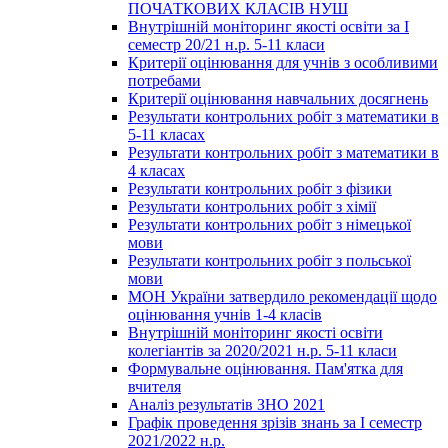
ПОЧАТКОВИХ КЛАСІВ НУШ
Внутрішній моніторинг якості освіти за І
семестр 20/21 н.р. 5-11 класи
Критерії оцінювання для учнів з особливими
потребами
Критерії оцінювання навчальних досягнень
Результати контрольних робіт з математики в
5-11 класах
Результати контрольних робіт з математики в
4 класах
Результати контрольних робіт з фізики
Результати контрольних робіт з хімії
Результати контрольних робіт з німецької
мови
Результати контрольних робіт з польської
мови
МОН України затвердило рекомендації щодо
оцінювання учнів 1-4 класів
Внутрішній моніторинг якості освіти
колегіантів за 2020/2021 н.р. 5-11 класи
Формувальне оцінювання. Пам'ятка для
вчителя
Аналіз результатів ЗНО 2021
Графік проведення зрізів знань за І семестр
2021/2022 н.р.