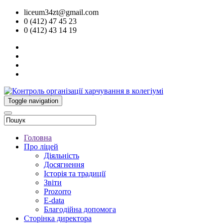
liceum34zt@gmail.com
0 (412) 47 45 23
0 (412) 43 14 19
Toggle navigation
Головна
Про ліцей
Діяльність
Досягнення
Історія та традиції
Звіти
Prozorro
E-data
Благодійна допомога
Сторінка директора