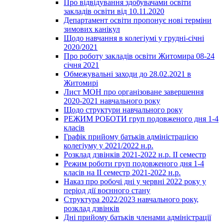
Про відвідування здобувачами освіти
закладів освіти від 10.11.2020
Департамент освіти пропонує нові терміни
зимових канікул
Щодо навчання в колегіумі у грудні-січні
2020/2021
Про роботу закладів освіти Житомира 08-24
січня 2021
Обмежувальні заходи до 28.02.2021 в
Житомирі
Лист МОН про організоване завершення
2020-2021 навчального року
Щодо структури навчального року
РЕЖИМ РОБОТИ груп подовженого дня 1-4
класів
Графік прийому батьків адміністрацією
колегіуму у 2021/2022 н.р.
Розклад дзвінків 2021-2022 н.р. ІІ семестр
Режим роботи груп подовженого дня 1-4
класів на ІІ семестр 2021-2022 н.р.
Наказ про робочі дні у червні 2022 року у
період дії воєнного стану
Структура 2022/2023 навчального року,
розклад дзвінків
Дні прийому батьків членами адміністрації