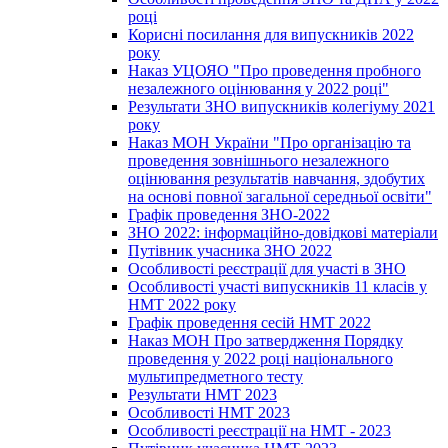
році
Корисні посилання для випускників 2022
року
Наказ УЦОЯО "Про проведення пробного
незалежного оцінювання у 2022 році"
Результати ЗНО випускників колегіуму 2021
року
Наказ МОН України "Про організацію та
проведення зовнішнього незалежного
оцінювання результатів навчання, здобутих
на основі повної загальної середньої освіти"
Графік проведення ЗНО-2022
ЗНО 2022: інформаційно-довідкові матеріали
Путівник учасника ЗНО 2022
Особливості реєстрації для участі в ЗНО
Особливості участі випускників 11 класів у
НМТ 2022 року
Графік проведення сесій НМТ 2022
Наказ МОН Про затвердження Порядку
проведення у 2022 році національного
мультипредметного тесту
Результати НМТ 2023
Особливості НМТ 2023
Особливості реєстрації на НМТ - 2023