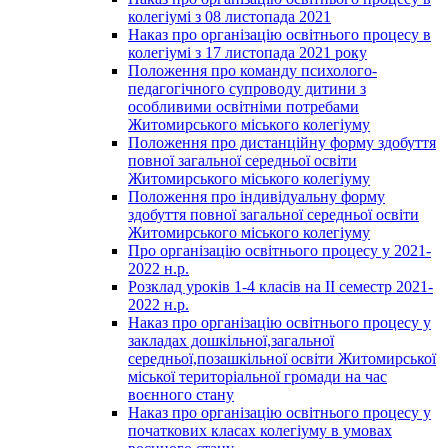
колегіумі з 08 листопада 2021
Наказ про організацію освітнього процесу в
колегіумі з 17 листопада 2021 року
Положення про команду психолого-
педагогічного супроводу дитини з
особливими освітніми потребами
Житомирського міського колегіуму
Положення про дистанційну форму здобуття
повної загальної середньої освіти
Житомирського міського колегіуму
Положення про індивідуальну форму
здобуття повної загальної середньої освіти
Житомирського міського колегіуму
Про організацію освітнього процесу у 2021-
2022 н.р.
Розклад уроків 1-4 класів на ІІ семестр 2021-
2022 н.р.
Наказ про організацію освітнього процесу у
закладах дошкільної,загальної
середньої,позашкільної освіти Житомирської
міської територіальної громади на час
воєнного стану
Наказ про організацію освітнього процесу у
початкових класах колегіуму в умовах