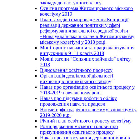
закладу до наступного класу
Освітня програма Житомирського міського
колегіуму 2019
План заходів із запровадження Концепції
реалізації державної політики у сфері
реформування загальної середньої освіти
«Нова українська школа» в Житомирському
міському колегіумі у 2018 році
Моніторинг навчання та працевлаштування
випускників 9 -11 класів 2018
Мовні загони "Сонячних зайчиків" влітку
2018
Відновлення освітнього процессу
Організація дозвіллєвої діяльності
вихованців пришкільного табору
Наказ про організацію освітнього процесу у
2018-2019 навчальному році
Наказ про підсумки роботи з обліку
продовження навч. та працевл.
Норми орфографічного режиму в колегіумі у
2019-2020 н.р.
Річний план освітнього процесу колегіуму
Розпорядження міського голови про
призупинення освітнього процесу
Наказ про застосування державної мови в