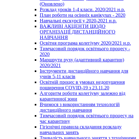
(Оновлено)
Розклад уроків 1-4 класи. 2020/2021 н.р.
План роботи на осінніх канікулах - 2020
Навчальні екскурсії у 2020-2021 н.р.
ВАЖЛИВІ АКЦЕНТИ ЩОДО
ОРГАНІЗАЦІЇ ДИСТАНЦІЙНОГО
НАВЧАННЯ
Освітня програма колегіуму 2020/2021 н.р.
Тимчасовий порядок освітнього процесу -
2020
Маршрути руху (адаптивний карантин)
2020/2021
Інструменти дистанційного навчання для
учнів 5-11 класів
Освітній процес в умовах недопущення
поширення COVID-19 з 23.11.20
Алгоритм роботи колегіуму залежно від
карантинної зони
Вчимося з використанням технологій
дистанційного навчання
Тимчасовий порядок освітнього процесу на
час карантину
Гігієнічні правила складання розкладу
навчальних занять
Тривалість навчального заняття з технічними