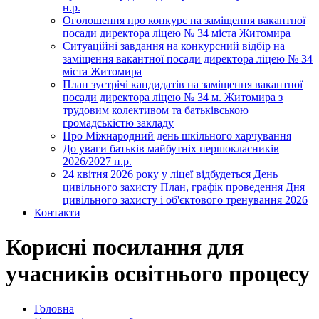
н.р.
Оголошення про конкурс на заміщення вакантної
посади директора ліцею № 34 міста Житомира
Ситуаційні завдання на конкурсний відбір на
заміщення вакантної посади директора ліцею № 34
міста Житомира
План зустрічі кандидатів на заміщення вакантної
посади директора ліцею № 34 м. Житомира з
трудовим колективом та батьківською
громадськістю закладу
Про Міжнародний день шкільного харчування
До уваги батьків майбутніх першокласників
2026/2027 н.р.
24 квітня 2026 року у ліцеї відбудеться День
цивільного захисту План, графік проведення Дня
цивільного захисту і об'єктового тренування 2026
Контакти
Корисні посилання для
учасників освітнього процесу
Головна