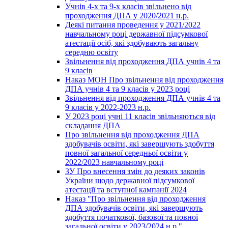
Учнів 4-х та 9-х класів звільнено від
проходження ДПА у 2020/2021 н.р.
Деякі питання проведення у 2021/2022
навчальному році державної підсумкової
атестації осіб, які здобувають загальну
середню освіту
Звільнення від проходження ДПА учнів 4 та
9 класів
Наказ МОН Про звільнення від проходження
ДПА учнів 4 та 9 класів у 2023 році
Звільнення від проходження ДПА учнів 4 та
9 класів у 2022-2023 н.р.
У 2023 році учні 11 класів звільняються від
складання ДПА
Про звільнення від проходження ДПА
здобувачів освіти, які завершують здобуття
повної загальної середньої освіти у
2022/2023 навчальному році
ЗУ Про внесення змін до деяких законів
України щодо державної підсумкової
атестації та вступної кампанії 2024
Наказ "Про звільнення від проходження
ДПА здобувачів освіти, які завершують
здобуття початкової, базової та повної
загальної освіти у 2023/2024 н.р."