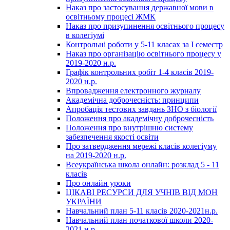
Наказ про застосування державної мови в
освітньому процесі ЖМК
Наказ про призупинення освітнього процесу
в колегіумі
Контрольні роботи у 5-11 класах за І семестр
Наказ про організацію освітнього процесу у
2019-2020 н.р.
Графік контрольних робіт 1-4 класів 2019-
2020 н.р.
Впровадження електронного журналу
Академічна доброчесність: принципи
Апробація тестових завдань ЗНО з біології
Положення про академічну доброчесність
Положення про внутрішню систему
забезпечення якості освіти
Про затвердження мережі класів колегіуму
на 2019-2020 н.р.
Всеукраїнська школа онлайн: розклад 5 - 11
класів
Про онлайн уроки
ЦІКАВІ РЕСУРСИ ДЛЯ УЧНІВ ВІД МОН
УКРАЇНИ
Навчальний план 5-11 класів 2020-2021н.р.
Навчальний план початкової школи 2020-
2021 н.р.