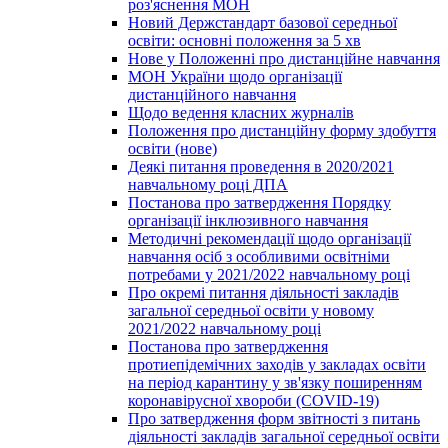
роз'яснення МОН
Новий Держстандарт базової середньої
освіти: основні положення за 5 хв
Нове у Положенні про дистанційне навчання
МОН України щодо організації
дистанційного навчання
Щодо ведення класних журналів
Положення про дистанційну форму здобуття
освіти (нове)
Деякі питання проведення в 2020/2021
навчальному році ДПА
Постанова про затвердження Порядку
організації інклюзивного навчання
Методичні рекомендації щодо організації
навчання осіб з особливими освітніми
потребами у 2021/2022 навчальному році
Про окремі питання діяльності закладів
загальної середньої освіти у новому
2021/2022 навчальному році
Постанова про затвердження
протиепідемічних заходів у закладах освіти
на період карантину у зв'язку поширенням
коронавірусної хвороби (COVID-19)
Про затвердження форм звітності з питань
діяльності закладів загальної середньої освіти