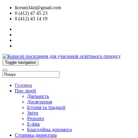
liceum34zt@gmail.com
0 (412) 47 45 23
0 (412) 43 14 19
Toggle navigation
Головна
Про ліцей
Діяльність
Досягнення
Історія та традиції
Звіти
Prozorro
E-data
Благодійна допомога
Сторінка директора