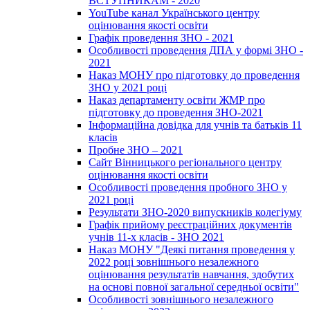
ВСТУПНИКАМ - 2020
YouTube канал Українського центру
оцінювання якості освіти
Графік проведення ЗНО - 2021
Особливості проведення ДПА у формі ЗНО -
2021
Наказ МОНУ про підготовку до проведення
ЗНО у 2021 році
Наказ департаменту освіти ЖМР про
підготовку до проведення ЗНО-2021
Інформаційна довідка для учнів та батьків 11
класів
Пробне ЗНО – 2021
Сайт Вінницького регіонального центру
оцінювання якості освіти
Особливості проведення пробного ЗНО у
2021 році
Результати ЗНО-2020 випускників колегіуму
Графік прийому реєстраційних документів
учнів 11-х класів - ЗНО 2021
Наказ МОНУ "Деякі питання проведення у
2022 році зовнішнього незалежного
оцінювання результатів навчання, здобутих
на основі повної загальної середньої освіти"
Особливості зовнішнього незалежного