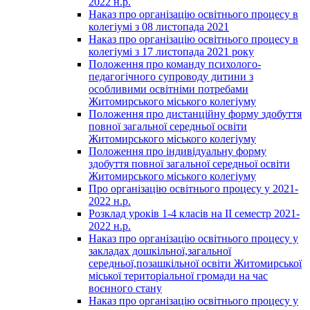
2022 н.р.
Наказ про організацію освітнього процесу в
колегіумі з 08 листопада 2021
Наказ про організацію освітнього процесу в
колегіумі з 17 листопада 2021 року
Положення про команду психолого-
педагогічного супроводу дитини з
особливими освітніми потребами
Житомирського міського колегіуму
Положення про дистанційну форму здобуття
повної загальної середньої освіти
Житомирського міського колегіуму
Положення про індивідуальну форму
здобуття повної загальної середньої освіти
Житомирського міського колегіуму
Про організацію освітнього процесу у 2021-
2022 н.р.
Розклад уроків 1-4 класів на ІІ семестр 2021-
2022 н.р.
Наказ про організацію освітнього процесу у
закладах дошкільної,загальної
середньої,позашкільної освіти Житомирської
міської територіальної громади на час
воєнного стану
Наказ про організацію освітнього процесу у