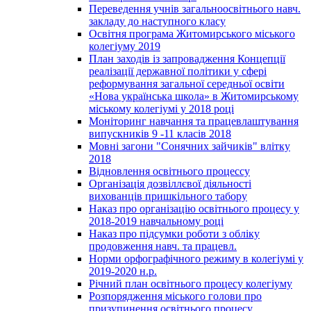
Переведення учнів загальноосвітнього навч.
закладу до наступного класу
Освітня програма Житомирського міського
колегіуму 2019
План заходів із запровадження Концепції
реалізації державної політики у сфері
реформування загальної середньої освіти
«Нова українська школа» в Житомирському
міському колегіумі у 2018 році
Моніторинг навчання та працевлаштування
випускників 9 -11 класів 2018
Мовні загони "Сонячних зайчиків" влітку
2018
Відновлення освітнього процессу
Організація дозвіллєвої діяльності
вихованців пришкільного табору
Наказ про організацію освітнього процесу у
2018-2019 навчальному році
Наказ про підсумки роботи з обліку
продовження навч. та працевл.
Норми орфографічного режиму в колегіумі у
2019-2020 н.р.
Річний план освітнього процесу колегіуму
Розпорядження міського голови про
призупинення освітнього процесу