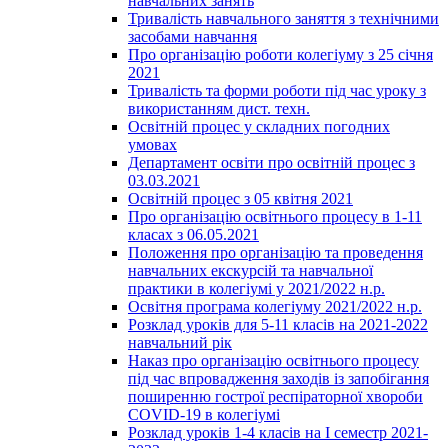
навчальних занять
Тривалість навчального заняття з технічними
засобами навчання
Про організацію роботи колегіуму з 25 січня
2021
Тривалість та форми роботи під час уроку з
використанням дист. техн.
Освітній процес у складних погодних
умовах
Департамент освіти про освітній процес з
03.03.2021
Освітній процес з 05 квітня 2021
Про організацію освітнього процесу в 1-11
класах з 06.05.2021
Положення про організацію та проведення
навчальних екскурсій та навчальної
практики в колегіумі у 2021/2022 н.р.
Освітня програма колегіуму 2021/2022 н.р.
Розклад уроків для 5-11 класів на 2021-2022
навчальний рік
Наказ про організацію освітнього процесу
під час впровадження заходів із запобігання
поширенню гострої респіраторної хвороби
COVID-19 в колегіумі
Розклад уроків 1-4 класів на І семестр 2021-