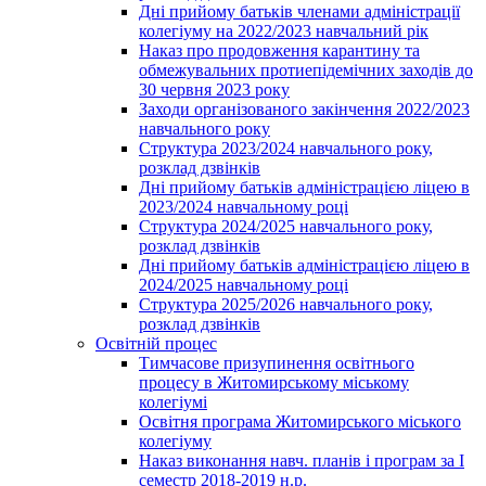
Дні прийому батьків членами адміністрації
колегіуму на 2022/2023 навчальний рік
Наказ про продовження карантину та
обмежувальних протиепідемічних заходів до
30 червня 2023 року
Заходи організованого закінчення 2022/2023
навчального року
Структура 2023/2024 навчального року,
розклад дзвінків
Дні прийому батьків адміністрацією ліцею в
2023/2024 навчальному році
Структура 2024/2025 навчального року,
розклад дзвінків
Дні прийому батьків адміністрацією ліцею в
2024/2025 навчальному році
Структура 2025/2026 навчального року,
розклад дзвінків
Освітній процес
Тимчасове призупинення освітнього
процесу в Житомирському міському
колегіумі
Освітня програма Житомирського міського
колегіуму
Наказ виконання навч. планів і програм за І
семестр 2018-2019 н.р.