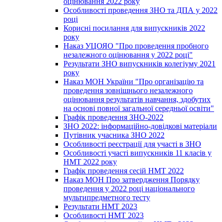
оцінювання 2022 року
Особливості проведення ЗНО та ДПА у 2022
році
Корисні посилання для випускників 2022
року
Наказ УЦОЯО "Про проведення пробного
незалежного оцінювання у 2022 році"
Результати ЗНО випускників колегіуму 2021
року
Наказ МОН України "Про організацію та
проведення зовнішнього незалежного
оцінювання результатів навчання, здобутих
на основі повної загальної середньої освіти"
Графік проведення ЗНО-2022
ЗНО 2022: інформаційно-довідкові матеріали
Путівник учасника ЗНО 2022
Особливості реєстрації для участі в ЗНО
Особливості участі випускників 11 класів у
НМТ 2022 року
Графік проведення сесій НМТ 2022
Наказ МОН Про затвердження Порядку
проведення у 2022 році національного
мультипредметного тесту
Результати НМТ 2023
Особливості НМТ 2023