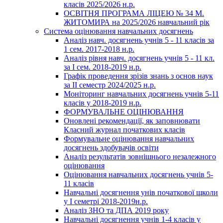
класів 2025/2026 н.р.
ОСВІТНЯ ПРОГРАМА ЛІЦЕЮ № 34 М.
ЖИТОМИРА на 2025/2026 навчальний рік
Система оцінювання навчальних досягнень
Аналіз навч. досягнень учнів 5 - 11 класів за
1 сем. 2017-2018 н.р.
Аналіз рівня навч. досягнень учнів 5 - 11 кл.
за І сем. 2018-2019 н.р.
Графік проведення зрізів знань з основ наук
за ІІ семестр 2024/2025 н.р.
Моніторинг навчальних досягнень учнів 5-11
класів у 2018-2019 н.р.
ФОРМУВАЛЬНЕ ОЦІНЮВАННЯ
Оновлені рекомендації, як заповнювати
Класний журнал початкових класів
Формувальне оцінювання навчальних
досягнень здобувачів освіти
Аналіз результатів зовнішнього незалежного
оцінювання
Оцінювання навчальних досягнень учнів 5-
11 класів
Навчальні досягнення унів початкової щколи
у І семетрі 2018-2019н.р.
Аналіз ЗНО та ДПА 2019 року
Навчальні досягнення учнів 1-4 класів у