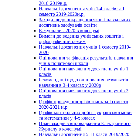
2018-2019н.р.
Навчальні досягнення унів 1-4 класів за І
семестр 2019-2020н.р.
Заходи щодо покращення якості навчальних
досягнень здобувачів освіти
Е-журнали - 2020 в колегіумі
Вимоги до ведення учнівських зошитів і
орфографічний режим
Навчальні досягнення учнів 1 семестр 2019-
2020
Оцінювання та фіксація результатів навчання
учнів початкової школи
Оцінювання навчальних досягнень учнів 1
класів
Рекомендації щодо оцінювання результатів
навчання в 3-4 класах у 2020р
Оцінювання навчальних досягнень учнів 2
класів
Графік проведення зрізів знань за І семестр
2020-2021 н.р.
Графік контрольних робіт з української мови
та математики у 4-х класах
План заходів з впровадження Електронного
Журналу в колегіумі
Навчальні досягнення 5-11 класи 2019/2020