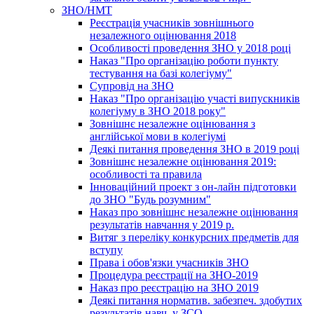
ЗНО/НМТ
Реєстрація учасників зовнішнього
незалежного оцінювання 2018
Особливості проведення ЗНО у 2018 році
Наказ "Про організацію роботи пункту
тестування на базі колегіуму"
Супровід на ЗНО
Наказ "Про організацію участі випускників
колегіуму в ЗНО 2018 року"
Зовнішнє незалежне оцінювання з
англійської мови в колегіумі
Деякі питання проведення ЗНО в 2019 році
Зовнішнє незалежне оцінювання 2019:
особливості та правила
Інноваційний проект з он-лайн підготовки
до ЗНО "Будь розумним"
Наказ про зовнішнє незалежне оцінювання
результатів навчання у 2019 р.
Витяг з переліку конкурсних предметів для
вступу
Права і обов'язки учасників ЗНО
Процедура реєстрації на ЗНО-2019
Наказ про реєстрацію на ЗНО 2019
Деякі питання норматив. забезпеч. здобутих
результатів навч. у ЗСО