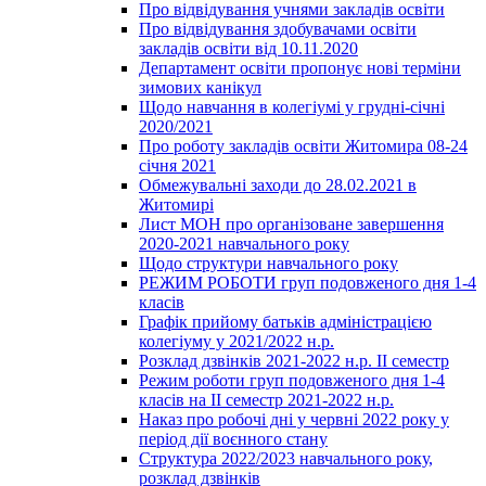
Про відвідування учнями закладів освіти
Про відвідування здобувачами освіти
закладів освіти від 10.11.2020
Департамент освіти пропонує нові терміни
зимових канікул
Щодо навчання в колегіумі у грудні-січні
2020/2021
Про роботу закладів освіти Житомира 08-24
січня 2021
Обмежувальні заходи до 28.02.2021 в
Житомирі
Лист МОН про організоване завершення
2020-2021 навчального року
Щодо структури навчального року
РЕЖИМ РОБОТИ груп подовженого дня 1-4
класів
Графік прийому батьків адміністрацією
колегіуму у 2021/2022 н.р.
Розклад дзвінків 2021-2022 н.р. ІІ семестр
Режим роботи груп подовженого дня 1-4
класів на ІІ семестр 2021-2022 н.р.
Наказ про робочі дні у червні 2022 року у
період дії воєнного стану
Структура 2022/2023 навчального року,
розклад дзвінків