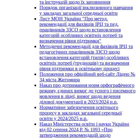
та інструкцій щодо їх заповнення
Порядок організації інклюзивного навчання
у закладах загальної середньої освіти
Лист МОН України "Про метод.
рекомендації для фахівців ІРЦ та пед.
працівників ЗЗСО щодо встановлення
категорій особливих освітніх потреб та
визначення рівня підтримки"
Методичні рекомендації для фахівців ІРЦ та
педагогічних працівників ЗЗСО щодо
встановлення категорій (типів) особливих
освітніх потреб (труднощів) та визначення
рівня підтримки в освітньому процесі
Положення про офіційний веб-сайт Ліцею №
34 міста Житомира
Наказ про дотримання норм орфографічного
режиму, єдиних вимог до усного і писемного
мовлення в ліцеї, вимог щодо ведення
ділової документації в 2023/2024 н.р.
Нормативне забезпечення освітнього
процесу в закладах загальної середньої
освіти у 2024/2025 н.р.
Наказ Міністерства освіти і науки України
від 02 серпня 2024 Р. № 1093 «Про
затвердження рекомендацій щодо