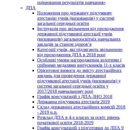
оцінювання результатів навчання»
ДПА
Положення про державну підсумкову
атестацію учнів (вихованців) у системі
загальної середньої освіти
Інструкція про звільнення від проходження
державної підсумкової атестації учнів
(вихованців) загальноосвітніх навчальних
закладів за станом здоров’я
Категорії учнів, які підлягають звільненню
від проходження ДПА в 2018 році
Особливі умови нагородження золотими і
срібними медалями випускників 11-х класів
Орієнтовні вимоги до змісту атестаційних
завдань для проведення державної
підсумкової атестації учнів (вихованців) у
системі загальної середньої освіти у
2017/2018 навчальному році
Графік консультацій з ДПА-ЗНО 2018
Державна підсумкова атестація 2019
Склад державних атестаційних комісій 2018
- 2019 н.р.
Розклад ДПА в 4-х класах за освіт. рівень
початкової освіти 2018-2019
Графік консультацій з підготовки до ДПА 9