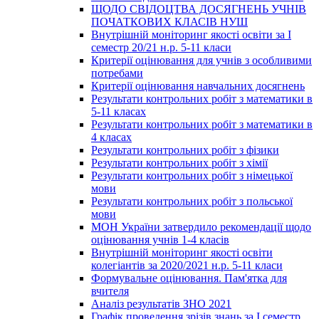
ЩОДО СВІДОЦТВА ДОСЯГНЕНЬ УЧНІВ
ПОЧАТКОВИХ КЛАСІВ НУШ
Внутрішній моніторинг якості освіти за І
семестр 20/21 н.р. 5-11 класи
Критерії оцінювання для учнів з особливими
потребами
Критерії оцінювання навчальних досягнень
Результати контрольних робіт з математики в
5-11 класах
Результати контрольних робіт з математики в
4 класах
Результати контрольних робіт з фізики
Результати контрольних робіт з хімії
Результати контрольних робіт з німецької
мови
Результати контрольних робіт з польської
мови
МОН України затвердило рекомендації щодо
оцінювання учнів 1-4 класів
Внутрішній моніторинг якості освіти
колегіантів за 2020/2021 н.р. 5-11 класи
Формувальне оцінювання. Пам'ятка для
вчителя
Аналіз результатів ЗНО 2021
Графік проведення зрізів знань за І семестр