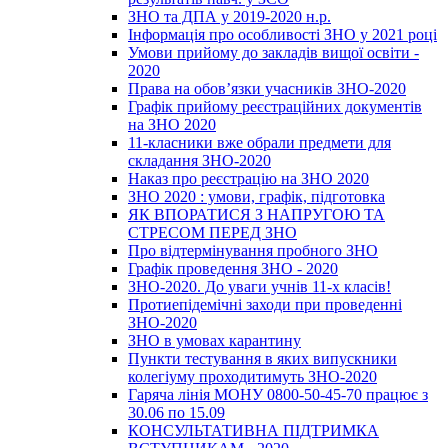
ЗНО та ДПА у 2019-2020 н.р.
Інформація про особливості ЗНО у 2021 році
Умови прийому до закладів вищої освіти -
2020
Права на обов’язки учасників ЗНО-2020
Графік прийому реєстраційних документів
на ЗНО 2020
11-класники вже обрали предмети для
складання ЗНО-2020
Наказ про реєстрацію на ЗНО 2020
ЗНО 2020 : умови, графік, підготовка
ЯК ВПОРАТИСЯ З НАПРУГОЮ ТА
СТРЕСОМ ПЕРЕД ЗНО
Про відтермінування пробного ЗНО
Графік проведення ЗНО - 2020
ЗНО-2020. До уваги учнів 11-х класів!
Протиепідемічні заходи при проведенні
ЗНО-2020
ЗНО в умовах карантину
Пункти тестування в яких випускники
колегіуму проходитимуть ЗНО-2020
Гаряча лінія МОНУ 0800-50-45-70 працює з
30.06 по 15.09
КОНСУЛЬТАТИВНА ПІДТРИМКА