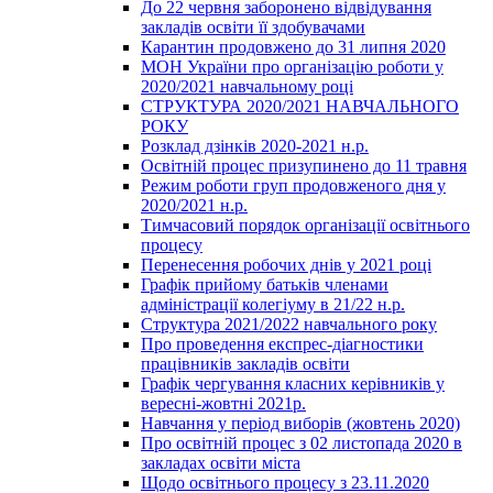
До 22 червня заборонено відвідування
закладів освіти її здобувачами
Карантин продовжено до 31 липня 2020
МОН України про організацію роботи у
2020/2021 навчальному році
СТРУКТУРА 2020/2021 НАВЧАЛЬНОГО
РОКУ
Розклад дзінків 2020-2021 н.р.
Освітній процес призупинено до 11 травня
Режим роботи груп продовженого дня у
2020/2021 н.р.
Тимчасовий порядок організації освітнього
процесу
Перенесення робочих днів у 2021 році
Графік прийому батьків членами
адміністрації колегіуму в 21/22 н.р.
Структура 2021/2022 навчального року
Про проведення експрес-діагностики
працівників закладів освіти
Графік чергування класних керівників у
вересні-жовтні 2021р.
Навчання у період виборів (жовтень 2020)
Про освітній процес з 02 листопада 2020 в
закладах освіти міста
Щодо освітнього процесу з 23.11.2020