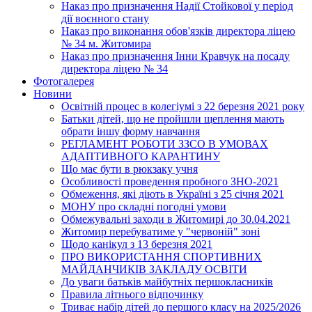
Наказ про призначення Надії Стойкової у період
дії воєнного стану
Наказ про виконання обов'язків директора ліцею
№ 34 м. Житомира
Наказ про призначення Інни Кравчук на посаду
директора ліцею № 34
Фотогалерея
Новини
Освітній процес в колегіумі з 22 березня 2021 року
Батьки дітей, що не пройшли щеплення мають
обрати іншу форму навчання
РЕГЛАМЕНТ РОБОТИ ЗЗСО В УМОВАХ
АДАПТИВНОГО КАРАНТИНУ
Що має бути в рюкзаку учня
Особливості проведення пробного ЗНО-2021
Обмеження, які діють в Україні з 25 січня 2021
МОНУ про складні погодні умови
Обмежувальні заходи в Житомирі до 30.04.2021
Житомир перебуватиме у "червоній" зоні
Щодо канікул з 13 березня 2021
ПРО ВИКОРИСТАННЯ СПОРТИВНИХ
МАЙДАНЧИКІВ ЗАКЛАДУ ОСВІТИ
До уваги батьків майбутніх першокласників
Правила літнього відпочинку
Триває набір дітей до першого класу на 2025/2026