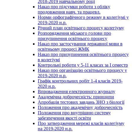
2018-2019 навчальному році
Наказ про підсумки роботи з обліку
продовження навч. та працевл.
Норми орфографічного режиму в колегіумі у
2019-2020 н.р.
Річний план освітнього процесу колегіуму
Розпорядження міського голови про
призупинення освітнього процесу
Наказ про застосування державної мови в
освітньому процесі ЖМК
Наказ про призупинення освітнього процесу
в колегіумі
Контрольні роботи у 5-11 класах за І семестр
Наказ про організацію освітнього процесу у
2019-2020 н.р.
Графік контрольних робіт 1-4 класів 2019-
2020 н.р.
Впровадження електронного журналу
Академічна доброчесність: принципи
Апробація тестових завдань ЗНО з біології
Положення про академічну доброчесність
Положення про внутрішню систему
забезпечення якості освіти
Про затвердження мережі класів колегіуму
на 2019-2020 н.р.