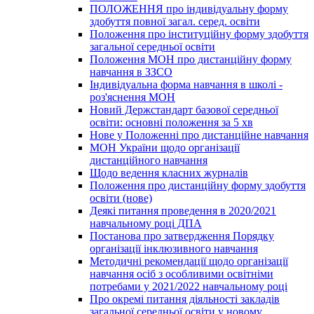
ПОЛОЖЕННЯ про індивідуальну форму
здобуття повної загал. серед. освіти
Положення про інституційну форму здобуття
загальної середньої освіти
Положення МОН про дистанційну форму
навчання в ЗЗСО
Індивідуальна форма навчання в школі -
роз'яснення МОН
Новий Держстандарт базової середньої
освіти: основні положення за 5 хв
Нове у Положенні про дистанційне навчання
МОН України щодо організації
дистанційного навчання
Щодо ведення класних журналів
Положення про дистанційну форму здобуття
освіти (нове)
Деякі питання проведення в 2020/2021
навчальному році ДПА
Постанова про затвердження Порядку
організації інклюзивного навчання
Методичні рекомендації щодо організації
навчання осіб з особливими освітніми
потребами у 2021/2022 навчальному році
Про окремі питання діяльності закладів
загальної середньої освіти у новому