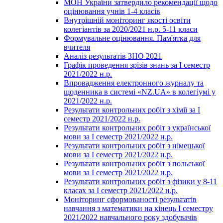
МОН України затвердило рекомендації щодо
оцінювання учнів 1-4 класів
Внутрішній моніторинг якості освіти
колегіантів за 2020/2021 н.р. 5-11 класи
Формувальне оцінювання. Пам'ятка для
вчителя
Аналіз результатів ЗНО 2021
Графік проведення зрізів знань за І семестр
2021/2022 н.р.
Впровадження електронного журналу та
щоденника в системі «NZ.UA» в колегіумі у
2021/2022 н.р.
Результати контрольних робіт з хімії за І
семестр 2021/2022 н.р.
Результати контрольних робіт з української
мови за І семестр 2021/2022 н.р.
Результати контрольних робіт з німецької
мови за І семестр 2021/2022 н.р.
Результати контрольних робіт з польської
мови за І семестр 2021/2022 н.р.
Результати контрольних робіт з фізики у 8-11
класах за І семестр 2021/2022 н.р.
Моніторинг сформованості результатів
навчання з математики на кінець І семестру
2021/2022 навчального року здобувачів