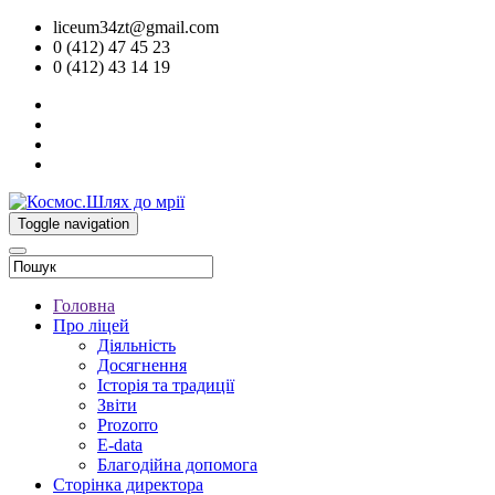
liceum34zt@gmail.com
0 (412) 47 45 23
0 (412) 43 14 19
Toggle navigation
Головна
Про ліцей
Діяльність
Досягнення
Історія та традиції
Звіти
Prozorro
E-data
Благодійна допомога
Сторінка директора