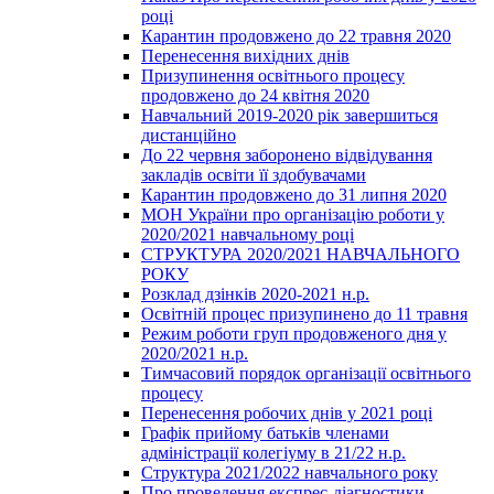
році
Карантин продовжено до 22 травня 2020
Перенесення вихідних днів
Призупинення освітнього процесу
продовжено до 24 квітня 2020
Навчальний 2019-2020 рік завершиться
дистанційно
До 22 червня заборонено відвідування
закладів освіти її здобувачами
Карантин продовжено до 31 липня 2020
МОН України про організацію роботи у
2020/2021 навчальному році
СТРУКТУРА 2020/2021 НАВЧАЛЬНОГО
РОКУ
Розклад дзінків 2020-2021 н.р.
Освітній процес призупинено до 11 травня
Режим роботи груп продовженого дня у
2020/2021 н.р.
Тимчасовий порядок організації освітнього
процесу
Перенесення робочих днів у 2021 році
Графік прийому батьків членами
адміністрації колегіуму в 21/22 н.р.
Структура 2021/2022 навчального року
Про проведення експрес-діагностики