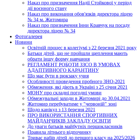
Наказ про призначення Надії Стойкової у період
дії воєнного стану
Наказ про виконання обов'язків директора ліцею
№ 34 м. Житомира
Наказ про призначення Інни Кравчук на посаду
директора ліцею № 34
Фотогалерея
Новини
Освітній процес в колегіумі з 22 березня 2021 року
Батьки дітей, що не пройшли щеплення мають
обрати іншу форму навчання
РЕГЛАМЕНТ РОБОТИ ЗЗСО В УМОВАХ
АДАПТИВНОГО КАРАНТИНУ
Що має бути в рюкзаку учня
Особливості проведення пробного ЗНО-2021
Обмеження, які діють в Україні з 25 січня 2021
МОНУ про складні погодні умови
Обмежувальні заходи в Житомирі до 30.04.2021
Житомир перебуватиме у "червоній" зоні
Щодо канікул з 13 березня 2021
ПРО ВИКОРИСТАННЯ СПОРТИВНИХ
МАЙДАНЧИКІВ ЗАКЛАДУ ОСВІТИ
До уваги батьків майбутніх першокласників
Правила літнього відпочинку
Триває набір дітей до першого класу на 2025/2026