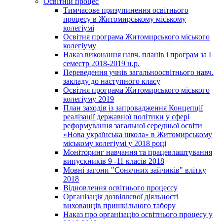
Освітній процес
Тимчасове призупинення освітнього
процесу в Житомирському міському
колегіумі
Освітня програма Житомирського міського
колегіуму
Наказ виконання навч. планів і програм за І
семестр 2018-2019 н.р.
Переведення учнів загальноосвітнього навч.
закладу до наступного класу
Освітня програма Житомирського міського
колегіуму 2019
План заходів із запровадження Концепції
реалізації державної політики у сфері
реформування загальної середньої освіти
«Нова українська школа» в Житомирському
міському колегіумі у 2018 році
Моніторинг навчання та працевлаштування
випускників 9 -11 класів 2018
Мовні загони "Сонячних зайчиків" влітку
2018
Відновлення освітнього процессу
Організація дозвіллєвої діяльності
вихованців пришкільного табору
Наказ про організацію освітнього процесу у