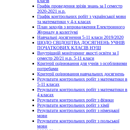
класів
Графік проведення зрізів знань за І семестр
2020-2021 н.р.
Графік контрольних робіт з української мови
та математики у 4-х класах
План заходів з впровадження Електронного
Журналу в колегіумі
Навчальні досягнення 5-11 класи 2019/2020
ЩОДО СВІДОЦТВА ДОСЯГНЕНЬ УЧНІВ
ПОЧАТКОВИХ КЛАСІВ НУШ
Внутрішній моніторинг якості освіти за І
семестр 20/21 н.р. 5-11 класи
Критерії оцінювання для учнів з особливими
потребами
Критерії оцінювання навчальних досягнень
Результати контрольних робіт з математики в
5-11 класах
Результати контрольних робіт з математики в
4 класах
Результати контрольних робіт з фізики
Результати контрольних робіт з хімії
Результати контрольних робіт з німецької
мови
Результати контрольних робіт з польської
мови