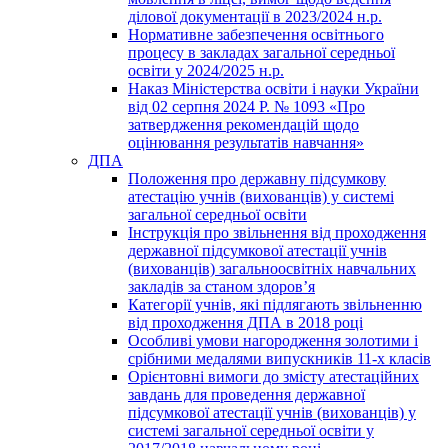
ділової документації в 2023/2024 н.р.
Нормативне забезпечення освітнього
процесу в закладах загальної середньої
освіти у 2024/2025 н.р.
Наказ Міністерства освіти і науки України
від 02 серпня 2024 Р. № 1093 «Про
затвердження рекомендацій щодо
оцінювання результатів навчання»
ДПА
Положення про державну підсумкову
атестацію учнів (вихованців) у системі
загальної середньої освіти
Інструкція про звільнення від проходження
державної підсумкової атестації учнів
(вихованців) загальноосвітніх навчальних
закладів за станом здоров’я
Категорії учнів, які підлягають звільненню
від проходження ДПА в 2018 році
Особливі умови нагородження золотими і
срібними медалями випускників 11-х класів
Орієнтовні вимоги до змісту атестаційних
завдань для проведення державної
підсумкової атестації учнів (вихованців) у
системі загальної середньої освіти у