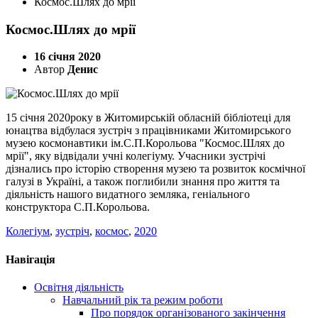
Космос.Шлях до мрії
Космос.Шлях до мрії
16 січня 2020
Автор
Денис
15 січня 2020року в Житомирській обласній бібліотеці для
юнацтва відбулася зустріч з працівниками Житомирського
музею космонавтики ім.С.П.Корольова "Космос.Шлях до
мрії", яку відвідали учні колегіуму. Учасники зустрічі
дізнались про історію створення музею та розвиток космічної
галузі в Україні, а також поглибили знання про життя та
діяльність нашого видатного земляка, геніального
конструктора С.П.Корольова.
Колегіум
,
зустріч
,
космос
,
2020
Навігація
Освітня діяльність
Навчальний рік та режим роботи
Про порядок організованого закінчення