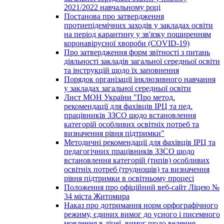
2021/2022 навчальному році
Постанова про затвердження
протиепідемічних заходів у закладах освіти
на період карантину у зв'язку поширенням
коронавірусної хвороби (COVID-19)
Про затвердження форм звітності з питань
діяльності закладів загальної середньої освіти
та інструкцій щодо їх заповнення
Порядок організації інклюзивного навчання
у закладах загальної середньої освіти
Лист МОН України "Про метод.
рекомендації для фахівців ІРЦ та пед.
працівників ЗЗСО щодо встановлення
категорій особливих освітніх потреб та
визначення рівня підтримки"
Методичні рекомендації для фахівців ІРЦ та
педагогічних працівників ЗЗСО щодо
встановлення категорій (типів) особливих
освітніх потреб (труднощів) та визначення
рівня підтримки в освітньому процесі
Положення про офіційний веб-сайт Ліцею №
34 міста Житомира
Наказ про дотримання норм орфографічного
режиму, єдиних вимог до усного і писемного
мовлення в ліцеї, вимог щодо ведення