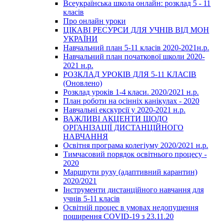
Всеукраїнська школа онлайн: розклад 5 - 11
класів
Про онлайн уроки
ЦІКАВІ РЕСУРСИ ДЛЯ УЧНІВ ВІД МОН
УКРАЇНИ
Навчальний план 5-11 класів 2020-2021н.р.
Навчальний план початкової школи 2020-
2021 н.р.
РОЗКЛАД УРОКІВ ДЛЯ 5-11 КЛАСІВ
(Оновлено)
Розклад уроків 1-4 класи. 2020/2021 н.р.
План роботи на осінніх канікулах - 2020
Навчальні екскурсії у 2020-2021 н.р.
ВАЖЛИВІ АКЦЕНТИ ЩОДО
ОРГАНІЗАЦІЇ ДИСТАНЦІЙНОГО
НАВЧАННЯ
Освітня програма колегіуму 2020/2021 н.р.
Тимчасовий порядок освітнього процесу -
2020
Маршрути руху (адаптивний карантин)
2020/2021
Інструменти дистанційного навчання для
учнів 5-11 класів
Освітній процес в умовах недопущення
поширення COVID-19 з 23.11.20