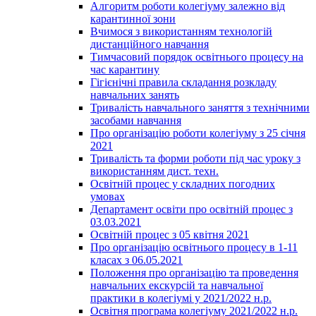
Алгоритм роботи колегіуму залежно від
карантинної зони
Вчимося з використанням технологій
дистанційного навчання
Тимчасовий порядок освітнього процесу на
час карантину
Гігієнічні правила складання розкладу
навчальних занять
Тривалість навчального заняття з технічними
засобами навчання
Про організацію роботи колегіуму з 25 січня
2021
Тривалість та форми роботи під час уроку з
використанням дист. техн.
Освітній процес у складних погодних
умовах
Департамент освіти про освітній процес з
03.03.2021
Освітній процес з 05 квітня 2021
Про організацію освітнього процесу в 1-11
класах з 06.05.2021
Положення про організацію та проведення
навчальних екскурсій та навчальної
практики в колегіумі у 2021/2022 н.р.
Освітня програма колегіуму 2021/2022 н.р.