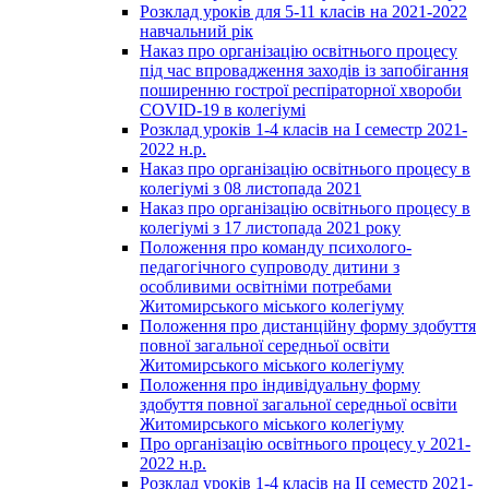
Розклад уроків для 5-11 класів на 2021-2022
навчальний рік
Наказ про організацію освітнього процесу
під час впровадження заходів із запобігання
поширенню гострої респіраторної хвороби
COVID-19 в колегіумі
Розклад уроків 1-4 класів на І семестр 2021-
2022 н.р.
Наказ про організацію освітнього процесу в
колегіумі з 08 листопада 2021
Наказ про організацію освітнього процесу в
колегіумі з 17 листопада 2021 року
Положення про команду психолого-
педагогічного супроводу дитини з
особливими освітніми потребами
Житомирського міського колегіуму
Положення про дистанційну форму здобуття
повної загальної середньої освіти
Житомирського міського колегіуму
Положення про індивідуальну форму
здобуття повної загальної середньої освіти
Житомирського міського колегіуму
Про організацію освітнього процесу у 2021-
2022 н.р.
Розклад уроків 1-4 класів на ІІ семестр 2021-