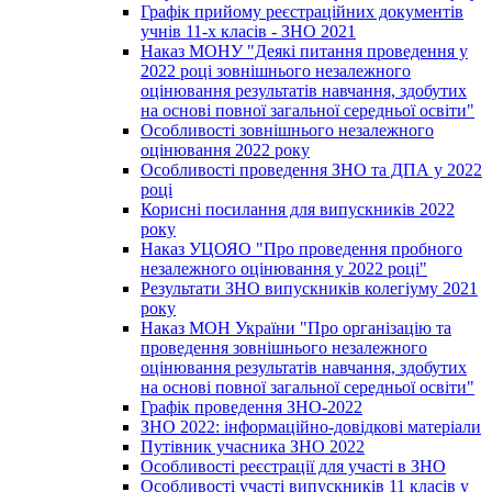
Графік прийому реєстраційних документів
учнів 11-х класів - ЗНО 2021
Наказ МОНУ "Деякі питання проведення у
2022 році зовнішнього незалежного
оцінювання результатів навчання, здобутих
на основі повної загальної середньої освіти"
Особливості зовнішнього незалежного
оцінювання 2022 року
Особливості проведення ЗНО та ДПА у 2022
році
Корисні посилання для випускників 2022
року
Наказ УЦОЯО "Про проведення пробного
незалежного оцінювання у 2022 році"
Результати ЗНО випускників колегіуму 2021
року
Наказ МОН України "Про організацію та
проведення зовнішнього незалежного
оцінювання результатів навчання, здобутих
на основі повної загальної середньої освіти"
Графік проведення ЗНО-2022
ЗНО 2022: інформаційно-довідкові матеріали
Путівник учасника ЗНО 2022
Особливості реєстрації для участі в ЗНО
Особливості участі випускників 11 класів у