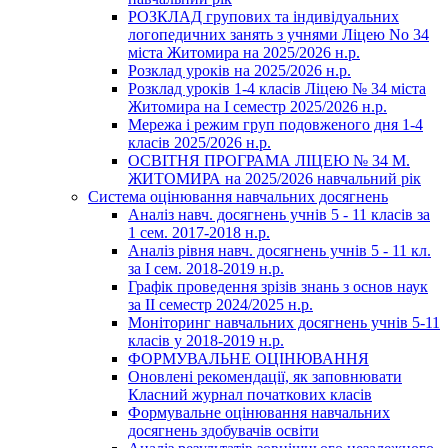
РОЗКЛАД групових та індивідуальних
логопедичних занять з учнями Ліцею No 34
міста Житомира на 2025/2026 н.р.
Розклад уроків на 2025/2026 н.р.
Розклад уроків 1-4 класів Ліцею № 34 міста
Житомира на І семестр 2025/2026 н.р.
Мережа і режим груп подовженого дня 1-4
класів 2025/2026 н.р.
ОСВІТНЯ ПРОГРАМА ЛІЦЕЮ № 34 М.
ЖИТОМИРА на 2025/2026 навчальний рік
Система оцінювання навчальних досягнень
Аналіз навч. досягнень учнів 5 - 11 класів за
1 сем. 2017-2018 н.р.
Аналіз рівня навч. досягнень учнів 5 - 11 кл.
за І сем. 2018-2019 н.р.
Графік проведення зрізів знань з основ наук
за ІІ семестр 2024/2025 н.р.
Моніторинг навчальних досягнень учнів 5-11
класів у 2018-2019 н.р.
ФОРМУВАЛЬНЕ ОЦІНЮВАННЯ
Оновлені рекомендації, як заповнювати
Класний журнал початкових класів
Формувальне оцінювання навчальних
досягнень здобувачів освіти