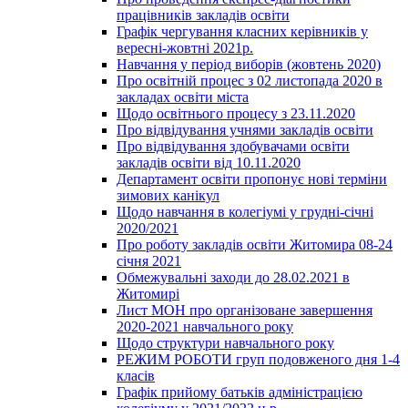
працівників закладів освіти
Графік чергування класних керівників у
вересні-жовтні 2021р.
Навчання у період виборів (жовтень 2020)
Про освітній процес з 02 листопада 2020 в
закладах освіти міста
Щодо освітнього процесу з 23.11.2020
Про відвідування учнями закладів освіти
Про відвідування здобувачами освіти
закладів освіти від 10.11.2020
Департамент освіти пропонує нові терміни
зимових канікул
Щодо навчання в колегіумі у грудні-січні
2020/2021
Про роботу закладів освіти Житомира 08-24
січня 2021
Обмежувальні заходи до 28.02.2021 в
Житомирі
Лист МОН про організоване завершення
2020-2021 навчального року
Щодо структури навчального року
РЕЖИМ РОБОТИ груп подовженого дня 1-4
класів
Графік прийому батьків адміністрацією