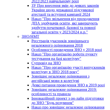
2022/2023 навчальному році
ЗУ Про внесення змін до деяких законів
України щодо державної підсумкової
атестації та вступної кампанії 2024
Наказ "Про звільнення від проходження
ДПА здобувачів освіти, які завершують
здобуття початкової, базової та повної
загальної освіти у 2023/2024 н.р."
ЗНО/НМТ
Реєстрація учасників зовнішнього
незалежного оцінювання 2018
Особливості проведення ЗНО у 2018 році
Наказ "Про організацію роботи пункту
тестування на базі колегіуму"
Супровід на ЗНО
Наказ "Про організацію участі випускників
колегіуму в ЗНО 2018 року"
Зовнішнє незалежне оцінювання з
англійської мови в колегіумі
Деякі питання проведення ЗНО в 2019 році
Зовнішнє незалежне оцінювання 2019:
особливості та правила
Інноваційний проект з он-лайн підготовки
до ЗНО "Будь розумним"
Наказ про зовнішнє незалежне оцінювання