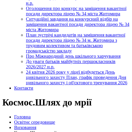
н.р.
Оголошення про конкурс на заміщення вакантної
посади директора ліцею № 34 міста Житомира
Ситуаційні завдання на конкурсний відбір на
заміщення вакантної посади директора ліцею № 34
міста Житомира
План зустрічі кандидатів на заміщення вакантної
посади директора ліцею № 34 м. Житомира з
трудовим колективом та батьківською
громадськістю закладу
Про Міжнародний день шкільного харчування
До уваги батьків майбутніх першокласників
2026/2027 н.р.
24 квітня 2026 року у ліцеї відбудеться День
цивільного захисту План, графік проведення Дня
цивільного захисту і об'єктового тренування 2026
Контакти
Космос.Шлях до мрії
Головна
Освітнє середовище
Виховання