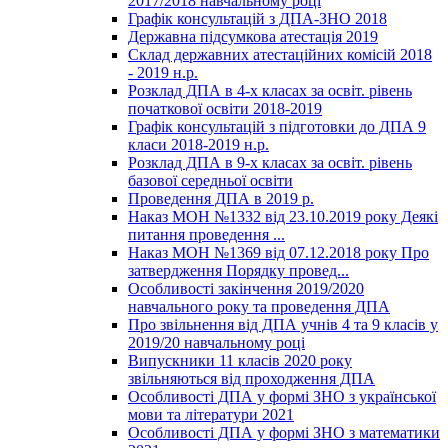
2017/2018 навчальному році
Графік консультацій з ДПА-ЗНО 2018
Державна підсумкова атестація 2019
Склад державних атестаційних комісій 2018
- 2019 н.р.
Розклад ДПА в 4-х класах за освіт. рівень
початкової освіти 2018-2019
Графік консультацій з підготовки до ДПА 9
класи 2018-2019 н.р.
Розклад ДПА в 9-х класах за освіт. рівень
базової середньої освіти
Проведення ДПА в 2019 р.
Наказ МОН №1332 від 23.10.2019 року Деякі
питання проведення ...
Наказ МОН №1369 від 07.12.2018 року Про
затвердження Порядку провед...
Особливості закінчення 2019/2020
навчального року та проведення ДПА
Про звільнення від ДПА учнів 4 та 9 класів у
2019/20 навчальному році
Випускники 11 класів 2020 року
звільняються від проходження ДПА
Особливості ДПА у формі ЗНО з української
мови та літератури 2021
Особливості ДПА у формі ЗНО з математики