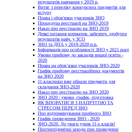
результатів навчання у 2019 р.
Витяг з переліку конкурсних предметів для
вступу
Права і обов'язки учасників ЗНО
Процедура реєстрації на ЗНО-2019
Наказ про реєстрацію на ЗНО 2019
Деякі питання норматив. забезпеч. здобутих
результатів навч. у ЗСО
ЗНО та ДПА у 2019-2020 н.р.
Інформація про особливості ЗНО у 2021 році
Умови прийому до закладів вищої освіти -
2020
Права на обов’язки учасників ЗНО-2020
Графік прийому реєстраційних документів
на ЗНО 2020
11-класники вже обрали предмети для
складання ЗНО-2020
Наказ про реєстрацію на ЗНО 2020
ЗНО 2020 : умови, графік, підготовка
ЯК ВПОРАТИСЯ З НАПРУГОЮ ТА
СТРЕСОМ ПЕРЕД ЗНО
Про відтермінування пробного ЗНО
Графік проведення ЗНО - 2020
ЗНО-2020. До уваги учнів 11-х класів!
Протиепідемічні заходи при проведенні