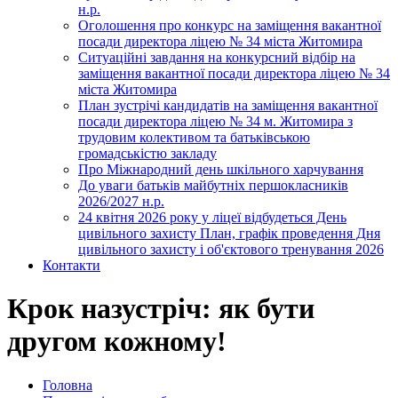
н.р.
Оголошення про конкурс на заміщення вакантної
посади директора ліцею № 34 міста Житомира
Ситуаційні завдання на конкурсний відбір на
заміщення вакантної посади директора ліцею № 34
міста Житомира
План зустрічі кандидатів на заміщення вакантної
посади директора ліцею № 34 м. Житомира з
трудовим колективом та батьківською
громадськістю закладу
Про Міжнародний день шкільного харчування
До уваги батьків майбутніх першокласників
2026/2027 н.р.
24 квітня 2026 року у ліцеї відбудеться День
цивільного захисту План, графік проведення Дня
цивільного захисту і об'єктового тренування 2026
Контакти
Крок назустріч: як бути
другом кожному!
Головна