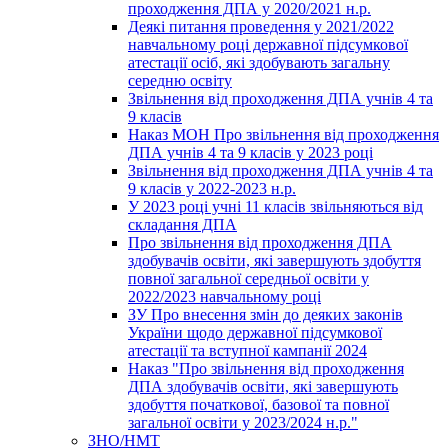
проходження ДПА у 2020/2021 н.р.
Деякі питання проведення у 2021/2022
навчальному році державної підсумкової
атестації осіб, які здобувають загальну
середню освіту
Звільнення від проходження ДПА учнів 4 та
9 класів
Наказ МОН Про звільнення від проходження
ДПА учнів 4 та 9 класів у 2023 році
Звільнення від проходження ДПА учнів 4 та
9 класів у 2022-2023 н.р.
У 2023 році учні 11 класів звільняються від
складання ДПА
Про звільнення від проходження ДПА
здобувачів освіти, які завершують здобуття
повної загальної середньої освіти у
2022/2023 навчальному році
ЗУ Про внесення змін до деяких законів
України щодо державної підсумкової
атестації та вступної кампанії 2024
Наказ "Про звільнення від проходження
ДПА здобувачів освіти, які завершують
здобуття початкової, базової та повної
загальної освіти у 2023/2024 н.р."
ЗНО/НМТ