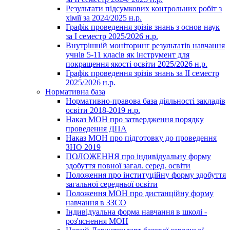
Результати підсумкових контрольних робіт з
хімії за 2024/2025 н.р.
Графік проведення зрізів знань з основ наук
за І семестр 2025/2026 н.р.
Внутрішній моніторинг результатів навчання
учнів 5-11 класів як інструмент для
покращення якості освіти 2025/2026 н.р.
Графік проведення зрізів знань за ІІ семестр
2025/2026 н.р.
Нормативна база
Нормативно-правова база діяльності закладів
освіти 2018-2019 н.р.
Наказ МОН про затвердження порядку
проведення ДПА
Наказ МОН про підготовку до проведення
ЗНО 2019
ПОЛОЖЕННЯ про індивідуальну форму
здобуття повної загал. серед. освіти
Положення про інституційну форму здобуття
загальної середньої освіти
Положення МОН про дистанційну форму
навчання в ЗЗСО
Індивідуальна форма навчання в школі -
роз'яснення МОН