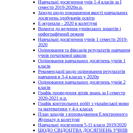
Навчальні досягнення унів 1-4 класів за І
семестр 2019-2020н.р.
Заходи щодо покращення якості навчальних
досягнень здобувачів освіти
Е-журнали - 2020 в колегіумі
Вимоги до ведення учнівських зошитів і
орфографічний режим
Навчальні досягнення учнів 1 семестр 2019-
2020
Оцінювання та фіксація результатів навчання
учнів початкової школи
Оцінювання навчальних досягнень учнів 1
класів
Рекомендації щодо оцінювання результатів
навчання в 3-4 класах у 2020р
Оцінювання навчальних досягнень учнів 2
класів
Графік проведення зрізів знань за І семестр
2020-2021 н.р.
Графік контрольних робіт з української мови
та математики у 4-х класах
План заходів з впровадження Електронного
Журналу в колегіумі
Навчальні досягнення 5-11 класи 2019/2020
ЩОДО СВІДОЦТВА ДОСЯГНЕНЬ УЧНІВ