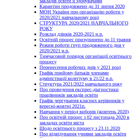
закладів освіти її здобувачами
Карантин продовжено до 31 липня 2020
МОН України про організацію роботи у
2020/2021 навчальному році
СТРУКТУРА 2020/2021 НАВЧАЛЬНОГО
РОКУ
Розклад дзінків 2020-2021 н.р.
Освітній процес призупинено до 11 травня
Режим роботи груп продовженого дня у
2020/2021 н.р.
Тимчасовий порядок організації освітнього
процесу
Перенесення робочих днів у 2021 році
Графік прийому батьків членами
адміністрації колегіуму в 21/22 н.р.
Структура 2021/2022 навчального року
Про проведення експрес-діагностики
працівників закладів освіти
Графік чергування класних керівників у
вересні-жовтні 2021р.
Навчання у період виборів (жовтень 2020)
Про освітній процес з 02 листопада 2020 в
закладах освіти міста
Щодо освітнього процесу з 23.11.2020
Про відвідування учнями закладів освіти