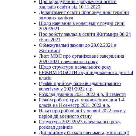
Про відвідування здобувачами освіти
закладів освіти від 10.11.2020
Департамент освіти пропонує нові терміни
зимових канікул
Щодо навчання в колегіумі у грудні-січні
2020/2021
Про роботу закладів освіти Житомира 08-24
січня 2021
Обмежувальні заходи до 28.02.2021 в
Житомирі
Лист МОН про організоване завершення
2020-2021 навчального року
Щодо структури навчального року
РЕЖИМ РОБОТИ груп подовженого дня 1-4
класів
Графік прийому батьків адміністрацією
колегіуму у 2021/2022 н.р.
Розклад дзвінків 2021-2022 н.р. ІІ семестр
Режим роботи груп подовженого дня 1-4
класів на ІІ семестр 2021-2022 н.р.
Наказ про робочі дні у червні 2022 року у
період дії воєнного стану
Структура 2022/2023 навчального року,
розклад дзвінків
Дні прийому батьків членами адміністрації