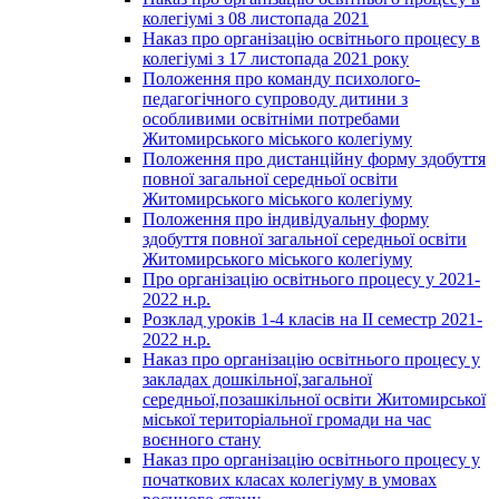
колегіумі з 08 листопада 2021
Наказ про організацію освітнього процесу в
колегіумі з 17 листопада 2021 року
Положення про команду психолого-
педагогічного супроводу дитини з
особливими освітніми потребами
Житомирського міського колегіуму
Положення про дистанційну форму здобуття
повної загальної середньої освіти
Житомирського міського колегіуму
Положення про індивідуальну форму
здобуття повної загальної середньої освіти
Житомирського міського колегіуму
Про організацію освітнього процесу у 2021-
2022 н.р.
Розклад уроків 1-4 класів на ІІ семестр 2021-
2022 н.р.
Наказ про організацію освітнього процесу у
закладах дошкільної,загальної
середньої,позашкільної освіти Житомирської
міської територіальної громади на час
воєнного стану
Наказ про організацію освітнього процесу у
початкових класах колегіуму в умовах