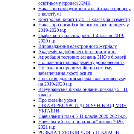
освітньому процесі ЖМК
Наказ про призупинення освітнього процесу
в колегіумі
Контрольні роботи у 5-11 класах за І семестр
Наказ про організацію освітнього процесу у
2019-2020 н.р.
Графік контрольних робіт 1-4 класів 2019-
2020 н.р.
Впровадження електронного журналу
Академічна доброчесність: принципи
Апробація тестових завдань ЗНО з біології
Положення про академічну доброчесність
Положення про внутрішню систему
забезпечення якості освіти
Про затвердження мережі класів колегіуму
на 2019-2020 н.р.
Всеукраїнська школа онлайн: розклад 5 - 11
класів
Про онлайн уроки
ЦІКАВІ РЕСУРСИ ДЛЯ УЧНІВ ВІД МОН
УКРАЇНИ
Навчальний план 5-11 класів 2020-2021н.р.
Навчальний план початкової школи 2020-
2021 н.р.
РОЗКЛАД УРОКІВ ДЛЯ 5-11 КЛАСІВ