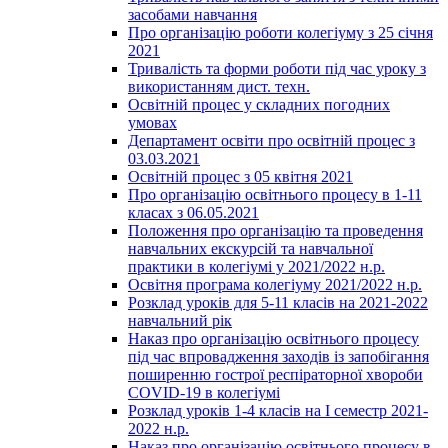
засобами навчання
Про організацію роботи колегіуму з 25 січня
2021
Тривалість та форми роботи під час уроку з
використанням дист. техн.
Освітній процес у складних погодних
умовах
Департамент освіти про освітній процес з
03.03.2021
Освітній процес з 05 квітня 2021
Про організацію освітнього процесу в 1-11
класах з 06.05.2021
Положення про організацію та проведення
навчальних екскурсій та навчальної
практики в колегіумі у 2021/2022 н.р.
Освітня програма колегіуму 2021/2022 н.р.
Розклад уроків для 5-11 класів на 2021-2022
навчальний рік
Наказ про організацію освітнього процесу
під час впровадження заходів із запобігання
поширенню гострої респіраторної хвороби
COVID-19 в колегіумі
Розклад уроків 1-4 класів на І семестр 2021-
2022 н.р.
Наказ про організацію освітнього процесу в