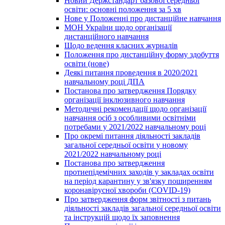
Новий Держстандарт базової середньої
освіти: основні положення за 5 хв
Нове у Положенні про дистанційне навчання
МОН України щодо організації
дистанційного навчання
Щодо ведення класних журналів
Положення про дистанційну форму здобуття
освіти (нове)
Деякі питання проведення в 2020/2021
навчальному році ДПА
Постанова про затвердження Порядку
організації інклюзивного навчання
Методичні рекомендації щодо організації
навчання осіб з особливими освітніми
потребами у 2021/2022 навчальному році
Про окремі питання діяльності закладів
загальної середньої освіти у новому
2021/2022 навчальному році
Постанова про затвердження
протиепідемічних заходів у закладах освіти
на період карантину у зв'язку поширенням
коронавірусної хвороби (COVID-19)
Про затвердження форм звітності з питань
діяльності закладів загальної середньої освіти
та інструкцій щодо їх заповнення