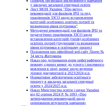
Порядок організації інклюзивного навчання
у закладах загальної середньої освіти
Лист МОН України "Про метод.
рекомендації для фахівців ІРЦ та пед.
працівників ЗЗСО щодо встановлення
категорій особливих освітніх потреб та
визначення рівня підтримки"
Методичні рекомендації для фахівців ІРЦ та
педагогічних працівників ЗЗСО щодо
встановлення категорій (типів) особливих
освітніх потреб (труднощів) та визначення
рівня підтримки в освітньому процесі
Положення про офіційний веб-сайт Ліцею №
34 міста Житомира
Наказ про дотримання норм орфографічного
режиму, єдиних вимог до усного і писемного
мовлення в ліцеї, вимог щодо ведення
ділової документації в 2023/2024 н.р.
Нормативне забезпечення освітнього
процесу в закладах загальної середньої
освіти у 2024/2025 н.р.
Наказ Міністерства освіти і науки України
від 02 серпня 2024 Р. № 1093 «Про
затвердження рекомендацій щодо
оцінювання результатів навчання»