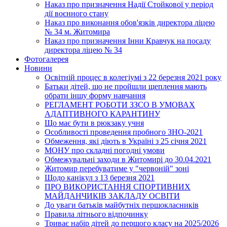
Наказ про призначення Надії Стойкової у період
дії воєнного стану
Наказ про виконання обов'язків директора ліцею
№ 34 м. Житомира
Наказ про призначення Інни Кравчук на посаду
директора ліцею № 34
Фотогалерея
Новини
Освітній процес в колегіумі з 22 березня 2021 року
Батьки дітей, що не пройшли щеплення мають
обрати іншу форму навчання
РЕГЛАМЕНТ РОБОТИ ЗЗСО В УМОВАХ
АДАПТИВНОГО КАРАНТИНУ
Що має бути в рюкзаку учня
Особливості проведення пробного ЗНО-2021
Обмеження, які діють в Україні з 25 січня 2021
МОНУ про складні погодні умови
Обмежувальні заходи в Житомирі до 30.04.2021
Житомир перебуватиме у "червоній" зоні
Щодо канікул з 13 березня 2021
ПРО ВИКОРИСТАННЯ СПОРТИВНИХ
МАЙДАНЧИКІВ ЗАКЛАДУ ОСВІТИ
До уваги батьків майбутніх першокласників
Правила літнього відпочинку
Триває набір дітей до першого класу на 2025/2026