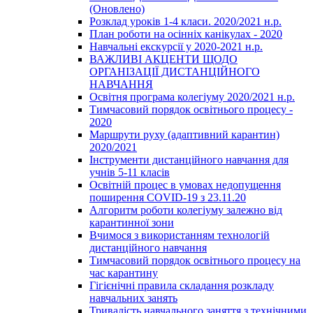
(Оновлено)
Розклад уроків 1-4 класи. 2020/2021 н.р.
План роботи на осінніх канікулах - 2020
Навчальні екскурсії у 2020-2021 н.р.
ВАЖЛИВІ АКЦЕНТИ ЩОДО
ОРГАНІЗАЦІЇ ДИСТАНЦІЙНОГО
НАВЧАННЯ
Освітня програма колегіуму 2020/2021 н.р.
Тимчасовий порядок освітнього процесу -
2020
Маршрути руху (адаптивний карантин)
2020/2021
Інструменти дистанційного навчання для
учнів 5-11 класів
Освітній процес в умовах недопущення
поширення COVID-19 з 23.11.20
Алгоритм роботи колегіуму залежно від
карантинної зони
Вчимося з використанням технологій
дистанційного навчання
Тимчасовий порядок освітнього процесу на
час карантину
Гігієнічні правила складання розкладу
навчальних занять
Тривалість навчального заняття з технічними