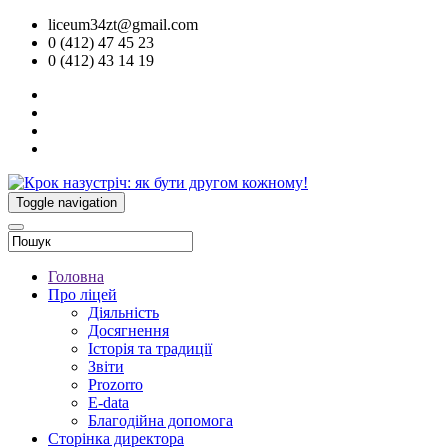
liceum34zt@gmail.com
0 (412) 47 45 23
0 (412) 43 14 19
Toggle navigation
Головна
Про ліцей
Діяльність
Досягнення
Історія та традиції
Звіти
Prozorro
E-data
Благодійна допомога
Сторінка директора