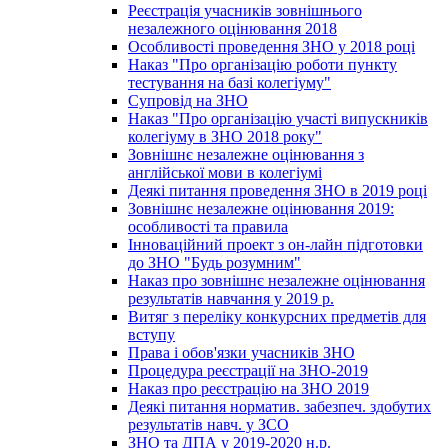
Реєстрація учасників зовнішнього
незалежного оцінювання 2018
Особливості проведення ЗНО у 2018 році
Наказ "Про організацію роботи пункту
тестування на базі колегіуму"
Супровід на ЗНО
Наказ "Про організацію участі випускників
колегіуму в ЗНО 2018 року"
Зовнішнє незалежне оцінювання з
англійської мови в колегіумі
Деякі питання проведення ЗНО в 2019 році
Зовнішнє незалежне оцінювання 2019:
особливості та правила
Інноваційний проект з он-лайн підготовки
до ЗНО "Будь розумним"
Наказ про зовнішнє незалежне оцінювання
результатів навчання у 2019 р.
Витяг з переліку конкурсних предметів для
вступу
Права і обов'язки учасників ЗНО
Процедура реєстрації на ЗНО-2019
Наказ про реєстрацію на ЗНО 2019
Деякі питання норматив. забезпеч. здобутих
результатів навч. у ЗСО
ЗНО та ДПА у 2019-2020 н.р.