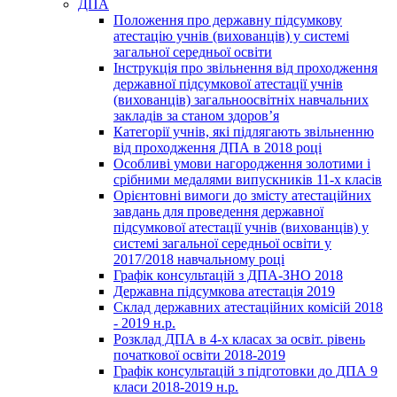
ДПА
Положення про державну підсумкову
атестацію учнів (вихованців) у системі
загальної середньої освіти
Інструкція про звільнення від проходження
державної підсумкової атестації учнів
(вихованців) загальноосвітніх навчальних
закладів за станом здоров’я
Категорії учнів, які підлягають звільненню
від проходження ДПА в 2018 році
Особливі умови нагородження золотими і
срібними медалями випускників 11-х класів
Орієнтовні вимоги до змісту атестаційних
завдань для проведення державної
підсумкової атестації учнів (вихованців) у
системі загальної середньої освіти у
2017/2018 навчальному році
Графік консультацій з ДПА-ЗНО 2018
Державна підсумкова атестація 2019
Склад державних атестаційних комісій 2018
- 2019 н.р.
Розклад ДПА в 4-х класах за освіт. рівень
початкової освіти 2018-2019
Графік консультацій з підготовки до ДПА 9
класи 2018-2019 н.р.