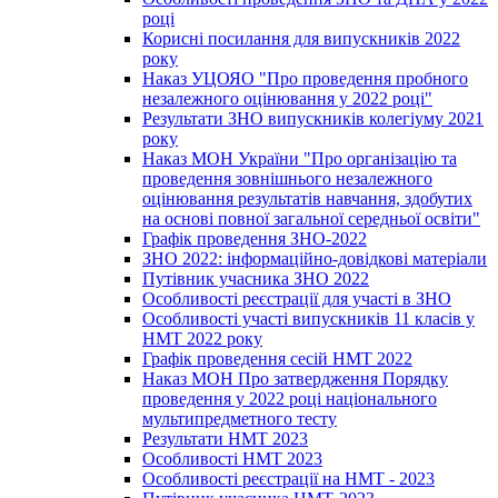
році
Корисні посилання для випускників 2022
року
Наказ УЦОЯО "Про проведення пробного
незалежного оцінювання у 2022 році"
Результати ЗНО випускників колегіуму 2021
року
Наказ МОН України "Про організацію та
проведення зовнішнього незалежного
оцінювання результатів навчання, здобутих
на основі повної загальної середньої освіти"
Графік проведення ЗНО-2022
ЗНО 2022: інформаційно-довідкові матеріали
Путівник учасника ЗНО 2022
Особливості реєстрації для участі в ЗНО
Особливості участі випускників 11 класів у
НМТ 2022 року
Графік проведення сесій НМТ 2022
Наказ МОН Про затвердження Порядку
проведення у 2022 році національного
мультипредметного тесту
Результати НМТ 2023
Особливості НМТ 2023
Особливості реєстрації на НМТ - 2023