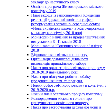
закладу до наступного класу
Освітня програма Житомирського міського
колегіуму 2019
План заходів із запровадження Концепції
реалізації державної політики у сфері
реформування загальної середньої освіти
«Нова українська школа» в Житомирському
міському колегіумі у 2018 році
Моніторинг навчання та працевлаштування
випускників 9 -11 класів 2018
Мовні загони "Сонячних зайчиків" влітку
2018
Відновлення освітнього процессу
Організація дозвіллєвої діяльності
вихованців пришкільного табору
Наказ про організацію освітнього процесу у
2018-2019 навчальному році
Наказ про підсумки роботи з обліку
продовження навч. та працевл.
Норми орфографічного режиму в колегіумі у
2019-2020 н.р.
Річний план освітнього процесу колегіуму
Розпорядження міського голови про
призупинення освітнього процесу
Наказ про застосування державної мови в