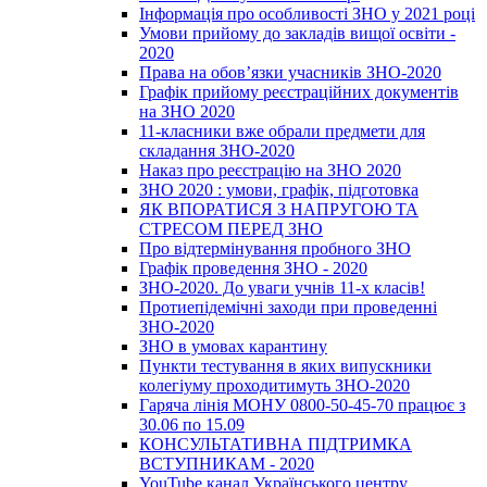
Інформація про особливості ЗНО у 2021 році
Умови прийому до закладів вищої освіти -
2020
Права на обов’язки учасників ЗНО-2020
Графік прийому реєстраційних документів
на ЗНО 2020
11-класники вже обрали предмети для
складання ЗНО-2020
Наказ про реєстрацію на ЗНО 2020
ЗНО 2020 : умови, графік, підготовка
ЯК ВПОРАТИСЯ З НАПРУГОЮ ТА
СТРЕСОМ ПЕРЕД ЗНО
Про відтермінування пробного ЗНО
Графік проведення ЗНО - 2020
ЗНО-2020. До уваги учнів 11-х класів!
Протиепідемічні заходи при проведенні
ЗНО-2020
ЗНО в умовах карантину
Пункти тестування в яких випускники
колегіуму проходитимуть ЗНО-2020
Гаряча лінія МОНУ 0800-50-45-70 працює з
30.06 по 15.09
КОНСУЛЬТАТИВНА ПІДТРИМКА
ВСТУПНИКАМ - 2020
YouTube канал Українського центру