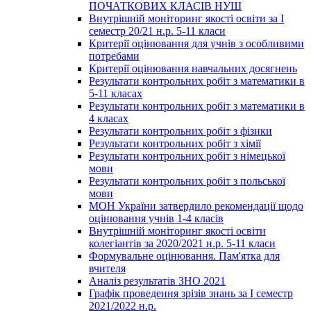
ПОЧАТКОВИХ КЛАСІВ НУШ
Внутрішній моніторинг якості освіти за І
семестр 20/21 н.р. 5-11 класи
Критерії оцінювання для учнів з особливими
потребами
Критерії оцінювання навчальних досягнень
Результати контрольних робіт з математики в
5-11 класах
Результати контрольних робіт з математики в
4 класах
Результати контрольних робіт з фізики
Результати контрольних робіт з хімії
Результати контрольних робіт з німецької
мови
Результати контрольних робіт з польської
мови
МОН України затвердило рекомендації щодо
оцінювання учнів 1-4 класів
Внутрішній моніторинг якості освіти
колегіантів за 2020/2021 н.р. 5-11 класи
Формувальне оцінювання. Пам'ятка для
вчителя
Аналіз результатів ЗНО 2021
Графік проведення зрізів знань за І семестр
2021/2022 н.р.