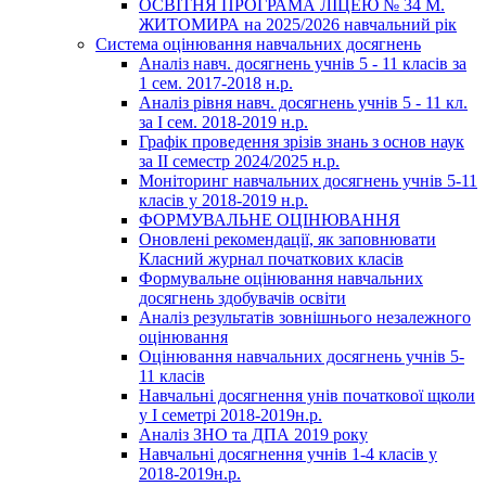
ОСВІТНЯ ПРОГРАМА ЛІЦЕЮ № 34 М.
ЖИТОМИРА на 2025/2026 навчальний рік
Система оцінювання навчальних досягнень
Аналіз навч. досягнень учнів 5 - 11 класів за
1 сем. 2017-2018 н.р.
Аналіз рівня навч. досягнень учнів 5 - 11 кл.
за І сем. 2018-2019 н.р.
Графік проведення зрізів знань з основ наук
за ІІ семестр 2024/2025 н.р.
Моніторинг навчальних досягнень учнів 5-11
класів у 2018-2019 н.р.
ФОРМУВАЛЬНЕ ОЦІНЮВАННЯ
Оновлені рекомендації, як заповнювати
Класний журнал початкових класів
Формувальне оцінювання навчальних
досягнень здобувачів освіти
Аналіз результатів зовнішнього незалежного
оцінювання
Оцінювання навчальних досягнень учнів 5-
11 класів
Навчальні досягнення унів початкової щколи
у І семетрі 2018-2019н.р.
Аналіз ЗНО та ДПА 2019 року
Навчальні досягнення учнів 1-4 класів у
2018-2019н.р.