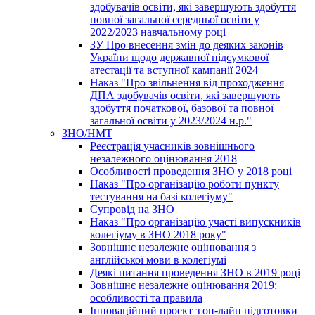
здобувачів освіти, які завершують здобуття
повної загальної середньої освіти у
2022/2023 навчальному році
ЗУ Про внесення змін до деяких законів
України щодо державної підсумкової
атестації та вступної кампанії 2024
Наказ "Про звільнення від проходження
ДПА здобувачів освіти, які завершують
здобуття початкової, базової та повної
загальної освіти у 2023/2024 н.р."
ЗНО/НМТ
Реєстрація учасників зовнішнього
незалежного оцінювання 2018
Особливості проведення ЗНО у 2018 році
Наказ "Про організацію роботи пункту
тестування на базі колегіуму"
Супровід на ЗНО
Наказ "Про організацію участі випускників
колегіуму в ЗНО 2018 року"
Зовнішнє незалежне оцінювання з
англійської мови в колегіумі
Деякі питання проведення ЗНО в 2019 році
Зовнішнє незалежне оцінювання 2019:
особливості та правила
Інноваційний проект з он-лайн підготовки