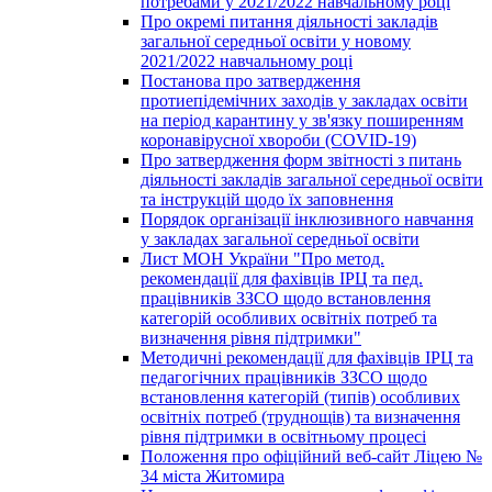
потребами у 2021/2022 навчальному році
Про окремі питання діяльності закладів
загальної середньої освіти у новому
2021/2022 навчальному році
Постанова про затвердження
протиепідемічних заходів у закладах освіти
на період карантину у зв'язку поширенням
коронавірусної хвороби (COVID-19)
Про затвердження форм звітності з питань
діяльності закладів загальної середньої освіти
та інструкцій щодо їх заповнення
Порядок організації інклюзивного навчання
у закладах загальної середньої освіти
Лист МОН України "Про метод.
рекомендації для фахівців ІРЦ та пед.
працівників ЗЗСО щодо встановлення
категорій особливих освітніх потреб та
визначення рівня підтримки"
Методичні рекомендації для фахівців ІРЦ та
педагогічних працівників ЗЗСО щодо
встановлення категорій (типів) особливих
освітніх потреб (труднощів) та визначення
рівня підтримки в освітньому процесі
Положення про офіційний веб-сайт Ліцею №
34 міста Житомира