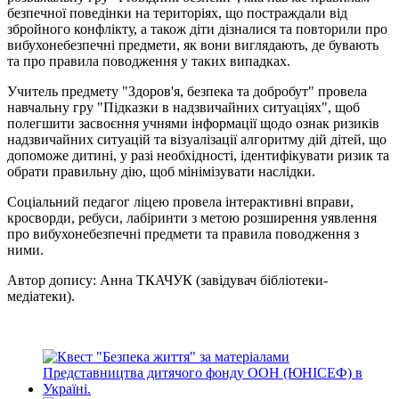
безпечної поведінки на територіях, що постраждали від
збройного конфлікту, а також діти дізналися та повторили про
вибухонебезпечні предмети, як вони виглядають, де бувають
та про правила поводження у таких випадках.
Учитель предмету "Здоров'я, безпека та добробут" провела
навчальну гру "Підказки в надзвичайних ситуаціях", щоб
полегшити засвоєння учнями інформації щодо ознак ризиків
надзвичайних ситуацій та візуалізації алгоритму дій дітей, що
допоможе дитині, у разі необхідності, ідентифікувати ризик та
обрати правильну дію, щоб мінімізувати наслідки.
Соціальний педагог ліцею провела інтерактивні вправи,
кросворди, ребуси, лабіринти з метою розширення уявлення
про вибухонебезпечні предмети та правила поводження з
ними.
Автор допису: Анна ТКАЧУК (завідувач бібліотеки-
медіатеки).