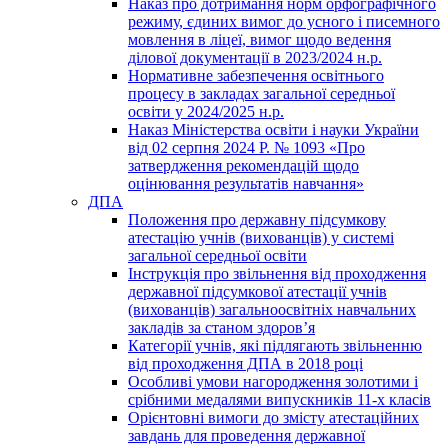
Наказ про дотримання норм орфографічного
режиму, єдиних вимог до усного і писемного
мовлення в ліцеї, вимог щодо ведення
ділової документації в 2023/2024 н.р.
Нормативне забезпечення освітнього
процесу в закладах загальної середньої
освіти у 2024/2025 н.р.
Наказ Міністерства освіти і науки України
від 02 серпня 2024 Р. № 1093 «Про
затвердження рекомендацій щодо
оцінювання результатів навчання»
ДПА
Положення про державну підсумкову
атестацію учнів (вихованців) у системі
загальної середньої освіти
Інструкція про звільнення від проходження
державної підсумкової атестації учнів
(вихованців) загальноосвітніх навчальних
закладів за станом здоров’я
Категорії учнів, які підлягають звільненню
від проходження ДПА в 2018 році
Особливі умови нагородження золотими і
срібними медалями випускників 11-х класів
Орієнтовні вимоги до змісту атестаційних
завдань для проведення державної