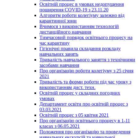
Освітній процес в умовах недопущення
поширення COVID-19 з 23.11.20
Алгоритм роботи колегіуму залежно від
карантинної зони
Вчимося з використанням технологій
дистанційного навчання
Тимчасовий порядок освітнього процесу на
час карантину
Гігієнічні правила складання розкладу
навчальних занять
Тривалість навчального заняття з технічними
засобами навчання
Про організацію роботи колегіуму з 25 січня
2021
Тривалість та форми роботи під час уроку з
використанням дист. техн.
Освітній процес у складних погодних
умовах
Департамент освіти про освітній процес з
03.03.2021
Освітній процес з 05 квітня 2021
Про організацію освітнього процесу в 1-11
класах з 06.05.2021
Положення про організацію та проведення
навчальних екскурсій та навчальної