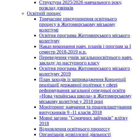
Структура 2025/2026 навчального року,
розклад дзвінків
Освітній процес
Тимчасове призупинення освітнього
процесу в Житомирському міському
колегіумі
Освітня програма Житомирського міського
колегіуму
Наказ виконання навч. планів і програм за І
семестр 2018-2019 н.р.
Переведення учнів загальноосвітнього навч.
закладу до наступного класу
Освітня програма Житомирського міського
колегіуму 2019
План заходів із запровадження Концепції
реалізації державної політики у сфері
реформування загальної середньої освіти
«Нова українська школа» в Житомирському
міському колегіумі у 2018 році
Моніторинг навчання та працевлаштування
випускників 9 -11 класів 2018
Мовні загони "Сонячних зайчиків" влітку
2018
Відновлення освітнього процессу
Організація дозвіллєвої діяльності