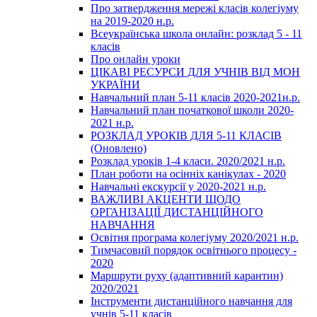
Про затвердження мережі класів колегіуму
на 2019-2020 н.р.
Всеукраїнська школа онлайн: розклад 5 - 11
класів
Про онлайн уроки
ЦІКАВІ РЕСУРСИ ДЛЯ УЧНІВ ВІД МОН
УКРАЇНИ
Навчальний план 5-11 класів 2020-2021н.р.
Навчальний план початкової школи 2020-
2021 н.р.
РОЗКЛАД УРОКІВ ДЛЯ 5-11 КЛАСІВ
(Оновлено)
Розклад уроків 1-4 класи. 2020/2021 н.р.
План роботи на осінніх канікулах - 2020
Навчальні екскурсії у 2020-2021 н.р.
ВАЖЛИВІ АКЦЕНТИ ЩОДО
ОРГАНІЗАЦІЇ ДИСТАНЦІЙНОГО
НАВЧАННЯ
Освітня програма колегіуму 2020/2021 н.р.
Тимчасовий порядок освітнього процесу -
2020
Маршрути руху (адаптивний карантин)
2020/2021
Інструменти дистанційного навчання для
учнів 5-11 класів