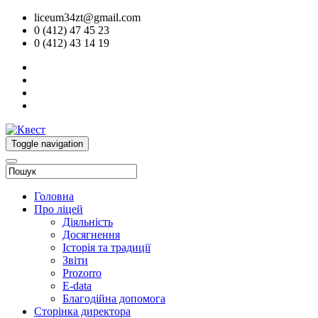
liceum34zt@gmail.com
0 (412) 47 45 23
0 (412) 43 14 19
Toggle navigation
Головна
Про ліцей
Діяльність
Досягнення
Історія та традиції
Звіти
Prozorro
E-data
Благодійна допомога
Сторінка директора