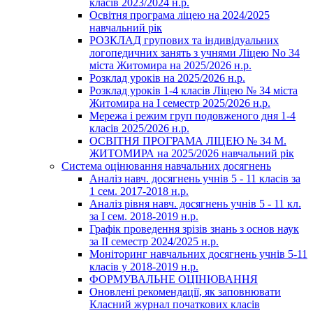
класів 2023/2024 н.р.
Освітня програма ліцею на 2024/2025
навчальний рік
РОЗКЛАД групових та індивідуальних
логопедичних занять з учнями Ліцею No 34
міста Житомира на 2025/2026 н.р.
Розклад уроків на 2025/2026 н.р.
Розклад уроків 1-4 класів Ліцею № 34 міста
Житомира на І семестр 2025/2026 н.р.
Мережа і режим груп подовженого дня 1-4
класів 2025/2026 н.р.
ОСВІТНЯ ПРОГРАМА ЛІЦЕЮ № 34 М.
ЖИТОМИРА на 2025/2026 навчальний рік
Система оцінювання навчальних досягнень
Аналіз навч. досягнень учнів 5 - 11 класів за
1 сем. 2017-2018 н.р.
Аналіз рівня навч. досягнень учнів 5 - 11 кл.
за І сем. 2018-2019 н.р.
Графік проведення зрізів знань з основ наук
за ІІ семестр 2024/2025 н.р.
Моніторинг навчальних досягнень учнів 5-11
класів у 2018-2019 н.р.
ФОРМУВАЛЬНЕ ОЦІНЮВАННЯ
Оновлені рекомендації, як заповнювати
Класний журнал початкових класів