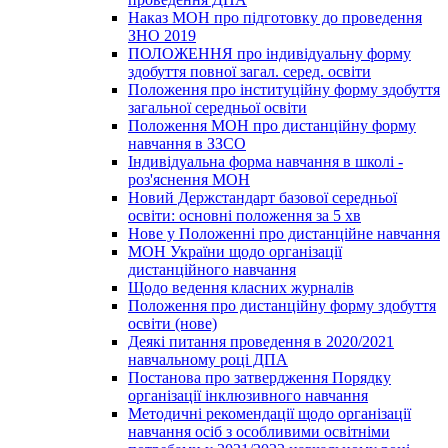
Наказ МОН про підготовку до проведення
ЗНО 2019
ПОЛОЖЕННЯ про індивідуальну форму
здобуття повної загал. серед. освіти
Положення про інституційну форму здобуття
загальної середньої освіти
Положення МОН про дистанційну форму
навчання в ЗЗСО
Індивідуальна форма навчання в школі -
роз'яснення МОН
Новий Держстандарт базової середньої
освіти: основні положення за 5 хв
Нове у Положенні про дистанційне навчання
МОН України щодо організації
дистанційного навчання
Щодо ведення класних журналів
Положення про дистанційну форму здобуття
освіти (нове)
Деякі питання проведення в 2020/2021
навчальному році ДПА
Постанова про затвердження Порядку
організації інклюзивного навчання
Методичні рекомендації щодо організації
навчання осіб з особливими освітніми