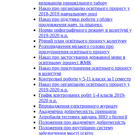
вихованців пришкільного табору
Наказ про організацію освітнього процесу у
2018-2019 навчальному році
Наказ про підсумки роботи з обліку
продовження навч. та працевл.
Норми орфографічного режиму в колегіумі у
2019-2020 н.р.
Річний план освітнього процесу колегіуму
Розпорядження міського голови про
призупинення освітнього процесу
Наказ про застосування державної мови в
освітньому процесі ЖМК
Наказ про призупинення освітнього процесу
в колегіумі
Контрольні роботи у 5-11 класах за І семестр
Наказ про організацію освітнього процесу у
2019-2020 н.р.
Графік контрольних робіт 1-4 класів 2019-
2020 н.р.
Впровадження електронного журналу
Академічна доброчесність: принципи
Апробація тестових завдань ЗНО з біології
Положення про академічну доброчесність
Положення про внутрішню систему
забезпечення якості освіти