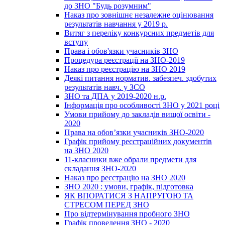
до ЗНО "Будь розумним"
Наказ про зовнішнє незалежне оцінювання
результатів навчання у 2019 р.
Витяг з переліку конкурсних предметів для
вступу
Права і обов'язки учасників ЗНО
Процедура реєстрації на ЗНО-2019
Наказ про реєстрацію на ЗНО 2019
Деякі питання норматив. забезпеч. здобутих
результатів навч. у ЗСО
ЗНО та ДПА у 2019-2020 н.р.
Інформація про особливості ЗНО у 2021 році
Умови прийому до закладів вищої освіти -
2020
Права на обов’язки учасників ЗНО-2020
Графік прийому реєстраційних документів
на ЗНО 2020
11-класники вже обрали предмети для
складання ЗНО-2020
Наказ про реєстрацію на ЗНО 2020
ЗНО 2020 : умови, графік, підготовка
ЯК ВПОРАТИСЯ З НАПРУГОЮ ТА
СТРЕСОМ ПЕРЕД ЗНО
Про відтермінування пробного ЗНО
Графік проведення ЗНО - 2020