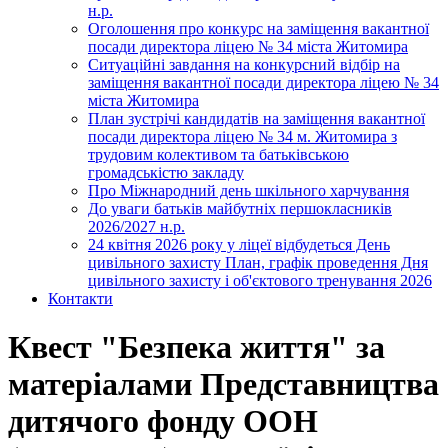
н.р.
Оголошення про конкурс на заміщення вакантної
посади директора ліцею № 34 міста Житомира
Ситуаційні завдання на конкурсний відбір на
заміщення вакантної посади директора ліцею № 34
міста Житомира
План зустрічі кандидатів на заміщення вакантної
посади директора ліцею № 34 м. Житомира з
трудовим колективом та батьківською
громадськістю закладу
Про Міжнародний день шкільного харчування
До уваги батьків майбутніх першокласників
2026/2027 н.р.
24 квітня 2026 року у ліцеї відбудеться День
цивільного захисту План, графік проведення Дня
цивільного захисту і об'єктового тренування 2026
Контакти
Квест "Безпека життя" за
матеріалами Представництва
дитячого фонду ООН