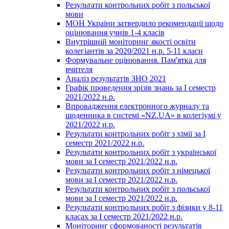
Результати контрольних робіт з польської
мови
МОН України затвердило рекомендації щодо
оцінювання учнів 1-4 класів
Внутрішній моніторинг якості освіти
колегіантів за 2020/2021 н.р. 5-11 класи
Формувальне оцінювання. Пам'ятка для
вчителя
Аналіз результатів ЗНО 2021
Графік проведення зрізів знань за І семестр
2021/2022 н.р.
Впровадження електронного журналу та
щоденника в системі «NZ.UA» в колегіумі у
2021/2022 н.р.
Результати контрольних робіт з хімії за І
семестр 2021/2022 н.р.
Результати контрольних робіт з української
мови за І семестр 2021/2022 н.р.
Результати контрольних робіт з німецької
мови за І семестр 2021/2022 н.р.
Результати контрольних робіт з польської
мови за І семестр 2021/2022 н.р.
Результати контрольних робіт з фізики у 8-11
класах за І семестр 2021/2022 н.р.
Моніторинг сформованості результатів