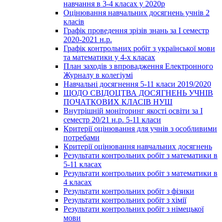
навчання в 3-4 класах у 2020р
Оцінювання навчальних досягнень учнів 2
класів
Графік проведення зрізів знань за І семестр
2020-2021 н.р.
Графік контрольних робіт з української мови
та математики у 4-х класах
План заходів з впровадження Електронного
Журналу в колегіумі
Навчальні досягнення 5-11 класи 2019/2020
ЩОДО СВІДОЦТВА ДОСЯГНЕНЬ УЧНІВ
ПОЧАТКОВИХ КЛАСІВ НУШ
Внутрішній моніторинг якості освіти за І
семестр 20/21 н.р. 5-11 класи
Критерії оцінювання для учнів з особливими
потребами
Критерії оцінювання навчальних досягнень
Результати контрольних робіт з математики в
5-11 класах
Результати контрольних робіт з математики в
4 класах
Результати контрольних робіт з фізики
Результати контрольних робіт з хімії
Результати контрольних робіт з німецької
мови