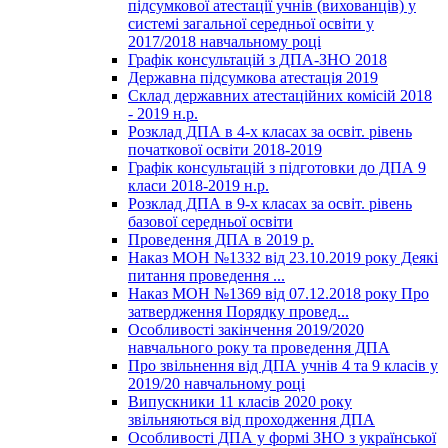
підсумкової атестації учнів (вихованців) у
системі загальної середньої освіти у
2017/2018 навчальному році
Графік консультацій з ДПА-ЗНО 2018
Державна підсумкова атестація 2019
Склад державних атестаційних комісій 2018
- 2019 н.р.
Розклад ДПА в 4-х класах за освіт. рівень
початкової освіти 2018-2019
Графік консультацій з підготовки до ДПА 9
класи 2018-2019 н.р.
Розклад ДПА в 9-х класах за освіт. рівень
базової середньої освіти
Проведення ДПА в 2019 р.
Наказ МОН №1332 від 23.10.2019 року Деякі
питання проведення ...
Наказ МОН №1369 від 07.12.2018 року Про
затвердження Порядку провед...
Особливості закінчення 2019/2020
навчального року та проведення ДПА
Про звільнення від ДПА учнів 4 та 9 класів у
2019/20 навчальному році
Випускники 11 класів 2020 року
звільняються від проходження ДПА
Особливості ДПА у формі ЗНО з української