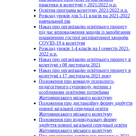
практики в колегіумі у 2021/2022 н.р.
Освітня програма колегіуму 2021/2022 н.р.
Розклад уроків для 5-11 класів на 2021-2022
навчальний рік
Наказ про організацію освітнього процесу
під час впровадження заходів із запобігання
поширенню гострої респіраторної хвороби
COVID-19 в колегіумі
Розклад уроків 1-4 класів на І семестр 2021-
2022 н.р.
Наказ про організацію освітнього процесу в
колегіумі з 08 листопада 2021
Наказ про організацію освітнього процесу в
колегіумі з 17 листопада 2021 року
Положення про команду психолого-
педагогічного супроводу дитини з
особливими освітніми потребами
Житомирського міського колегіуму
Положення про дистанційну форму здобуття
повної загальної середньої освіти
Житомирського міського колегіуму
Положення про індивідуальну форму
здобуття повної загальної середньої освіти
Житомирського міського колегіуму
Про організацію освітнього процесу у 2021-