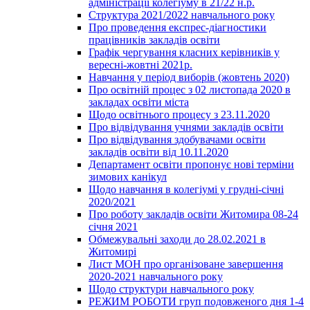
адміністрації колегіуму в 21/22 н.р.
Структура 2021/2022 навчального року
Про проведення експрес-діагностики
працівників закладів освіти
Графік чергування класних керівників у
вересні-жовтні 2021р.
Навчання у період виборів (жовтень 2020)
Про освітній процес з 02 листопада 2020 в
закладах освіти міста
Щодо освітнього процесу з 23.11.2020
Про відвідування учнями закладів освіти
Про відвідування здобувачами освіти
закладів освіти від 10.11.2020
Департамент освіти пропонує нові терміни
зимових канікул
Щодо навчання в колегіумі у грудні-січні
2020/2021
Про роботу закладів освіти Житомира 08-24
січня 2021
Обмежувальні заходи до 28.02.2021 в
Житомирі
Лист МОН про організоване завершення
2020-2021 навчального року
Щодо структури навчального року
РЕЖИМ РОБОТИ груп подовженого дня 1-4