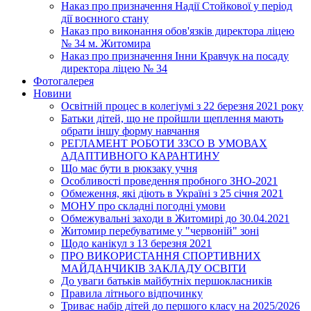
Наказ про призначення Надії Стойкової у період
дії воєнного стану
Наказ про виконання обов'язків директора ліцею
№ 34 м. Житомира
Наказ про призначення Інни Кравчук на посаду
директора ліцею № 34
Фотогалерея
Новини
Освітній процес в колегіумі з 22 березня 2021 року
Батьки дітей, що не пройшли щеплення мають
обрати іншу форму навчання
РЕГЛАМЕНТ РОБОТИ ЗЗСО В УМОВАХ
АДАПТИВНОГО КАРАНТИНУ
Що має бути в рюкзаку учня
Особливості проведення пробного ЗНО-2021
Обмеження, які діють в Україні з 25 січня 2021
МОНУ про складні погодні умови
Обмежувальні заходи в Житомирі до 30.04.2021
Житомир перебуватиме у "червоній" зоні
Щодо канікул з 13 березня 2021
ПРО ВИКОРИСТАННЯ СПОРТИВНИХ
МАЙДАНЧИКІВ ЗАКЛАДУ ОСВІТИ
До уваги батьків майбутніх першокласників
Правила літнього відпочинку
Триває набір дітей до першого класу на 2025/2026