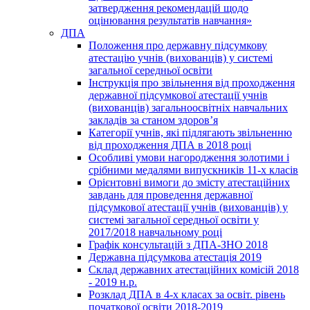
затвердження рекомендацій щодо
оцінювання результатів навчання»
ДПА
Положення про державну підсумкову
атестацію учнів (вихованців) у системі
загальної середньої освіти
Інструкція про звільнення від проходження
державної підсумкової атестації учнів
(вихованців) загальноосвітніх навчальних
закладів за станом здоров’я
Категорії учнів, які підлягають звільненню
від проходження ДПА в 2018 році
Особливі умови нагородження золотими і
срібними медалями випускників 11-х класів
Орієнтовні вимоги до змісту атестаційних
завдань для проведення державної
підсумкової атестації учнів (вихованців) у
системі загальної середньої освіти у
2017/2018 навчальному році
Графік консультацій з ДПА-ЗНО 2018
Державна підсумкова атестація 2019
Склад державних атестаційних комісій 2018
- 2019 н.р.
Розклад ДПА в 4-х класах за освіт. рівень
початкової освіти 2018-2019