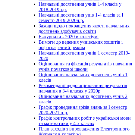
Навчальні досягнення учнів 1-4 класів у
2018-2019н.р.
Навчальні досягнення унів 1-4 класів за І
семестр 2019-2020н.р.
Заходи щодо покращення якості навчальних
досягнень здобувачів освіти
Е-журнали - 2020 в колегіумі
Вимоги до ведення учнівських зошитів і
орфографічний режим
Навчальні досягнення учнів 1 семестр 2019-
2020
Оцінювання та фіксація результатів навчання
учнів початкової школи
Оцінювання навчальних досягнень учнів 1
класів
Рекомендації щодо оцінювання результатів
навчання в 3-4 класах у 2020р
Оцінювання навчальних досягнень учнів 2
класів
Графік проведення зрізів знань за І семестр
2020-2021 н.р.
Графік контрольних робіт з української мови
та математики у 4-х класах
План заходів з впровадження Електронного
Журналу в колегіумі