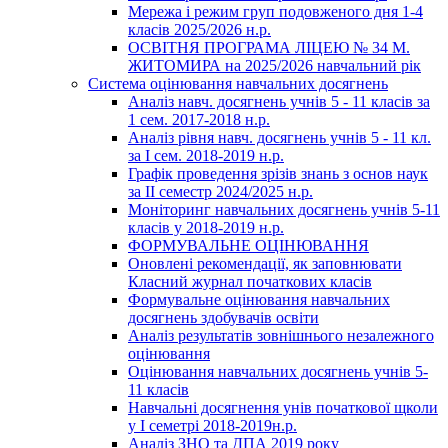
Мережа і режим груп подовженого дня 1-4
класів 2025/2026 н.р.
ОСВІТНЯ ПРОГРАМА ЛІЦЕЮ № 34 М.
ЖИТОМИРА на 2025/2026 навчальний рік
Система оцінювання навчальних досягнень
Аналіз навч. досягнень учнів 5 - 11 класів за
1 сем. 2017-2018 н.р.
Аналіз рівня навч. досягнень учнів 5 - 11 кл.
за І сем. 2018-2019 н.р.
Графік проведення зрізів знань з основ наук
за ІІ семестр 2024/2025 н.р.
Моніторинг навчальних досягнень учнів 5-11
класів у 2018-2019 н.р.
ФОРМУВАЛЬНЕ ОЦІНЮВАННЯ
Оновлені рекомендації, як заповнювати
Класний журнал початкових класів
Формувальне оцінювання навчальних
досягнень здобувачів освіти
Аналіз результатів зовнішнього незалежного
оцінювання
Оцінювання навчальних досягнень учнів 5-
11 класів
Навчальні досягнення унів початкової щколи
у І семетрі 2018-2019н.р.
Аналіз ЗНО та ДПА 2019 року