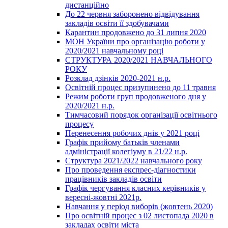
дистанційно
До 22 червня заборонено відвідування
закладів освіти її здобувачами
Карантин продовжено до 31 липня 2020
МОН України про організацію роботи у
2020/2021 навчальному році
СТРУКТУРА 2020/2021 НАВЧАЛЬНОГО
РОКУ
Розклад дзінків 2020-2021 н.р.
Освітній процес призупинено до 11 травня
Режим роботи груп продовженого дня у
2020/2021 н.р.
Тимчасовий порядок організації освітнього
процесу
Перенесення робочих днів у 2021 році
Графік прийому батьків членами
адміністрації колегіуму в 21/22 н.р.
Структура 2021/2022 навчального року
Про проведення експрес-діагностики
працівників закладів освіти
Графік чергування класних керівників у
вересні-жовтні 2021р.
Навчання у період виборів (жовтень 2020)
Про освітній процес з 02 листопада 2020 в
закладах освіти міста