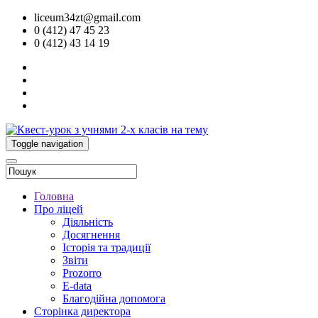
liceum34zt@gmail.com
0 (412) 47 45 23
0 (412) 43 14 19
Toggle navigation
Головна
Про ліцей
Діяльність
Досягнення
Історія та традиції
Звіти
Prozorro
E-data
Благодійна допомога
Сторінка директора