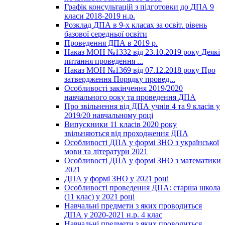
Графік консультацій з підготовки до ДПА 9
класи 2018-2019 н.р.
Розклад ДПА в 9-х класах за освіт. рівень
базової середньої освіти
Проведення ДПА в 2019 р.
Наказ МОН №1332 від 23.10.2019 року Деякі
питання проведення ...
Наказ МОН №1369 від 07.12.2018 року Про
затвердження Порядку провед...
Особливості закінчення 2019/2020
навчального року та проведення ДПА
Про звільнення від ДПА учнів 4 та 9 класів у
2019/20 навчальному році
Випускники 11 класів 2020 року
звільняються від проходження ДПА
Особливості ДПА у формі ЗНО з української
мови та літератури 2021
Особливості ДПА у формі ЗНО з математики
2021
ДПА у формі ЗНО у 2021 році
Особливості проведення ДПА: старша школа
(11 клас) у 2021 році
Навчальні предмети з яких проводиться
ДПА у 2020-2021 н.р. 4 клас
Навчальні предмети з яких проводиться