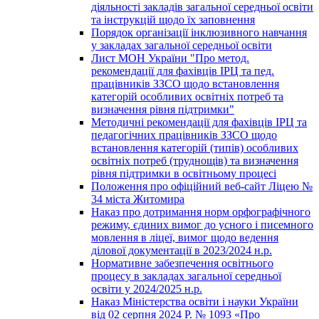
діяльності закладів загальної середньої освіти
та інструкцій щодо їх заповнення
Порядок організації інклюзивного навчання
у закладах загальної середньої освіти
Лист МОН України "Про метод.
рекомендації для фахівців ІРЦ та пед.
працівників ЗЗСО щодо встановлення
категорій особливих освітніх потреб та
визначення рівня підтримки"
Методичні рекомендації для фахівців ІРЦ та
педагогічних працівників ЗЗСО щодо
встановлення категорій (типів) особливих
освітніх потреб (труднощів) та визначення
рівня підтримки в освітньому процесі
Положення про офіційний веб-сайт Ліцею №
34 міста Житомира
Наказ про дотримання норм орфографічного
режиму, єдиних вимог до усного і писемного
мовлення в ліцеї, вимог щодо ведення
ділової документації в 2023/2024 н.р.
Нормативне забезпечення освітнього
процесу в закладах загальної середньої
освіти у 2024/2025 н.р.
Наказ Міністерства освіти і науки України
від 02 серпня 2024 Р. № 1093 «Про