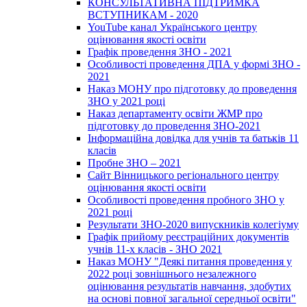
КОНСУЛЬТАТИВНА ПІДТРИМКА
ВСТУПНИКАМ - 2020
YouTube канал Українського центру
оцінювання якості освіти
Графік проведення ЗНО - 2021
Особливості проведення ДПА у формі ЗНО -
2021
Наказ МОНУ про підготовку до проведення
ЗНО у 2021 році
Наказ департаменту освіти ЖМР про
підготовку до проведення ЗНО-2021
Інформаційна довідка для учнів та батьків 11
класів
Пробне ЗНО – 2021
Сайт Вінницького регіонального центру
оцінювання якості освіти
Особливості проведення пробного ЗНО у
2021 році
Результати ЗНО-2020 випускників колегіуму
Графік прийому реєстраційних документів
учнів 11-х класів - ЗНО 2021
Наказ МОНУ "Деякі питання проведення у
2022 році зовнішнього незалежного
оцінювання результатів навчання, здобутих
на основі повної загальної середньої освіти"