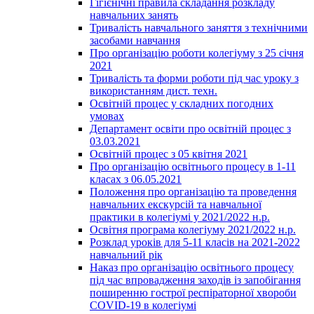
Гігієнічні правила складання розкладу
навчальних занять
Тривалість навчального заняття з технічними
засобами навчання
Про організацію роботи колегіуму з 25 січня
2021
Тривалість та форми роботи під час уроку з
використанням дист. техн.
Освітній процес у складних погодних
умовах
Департамент освіти про освітній процес з
03.03.2021
Освітній процес з 05 квітня 2021
Про організацію освітнього процесу в 1-11
класах з 06.05.2021
Положення про організацію та проведення
навчальних екскурсій та навчальної
практики в колегіумі у 2021/2022 н.р.
Освітня програма колегіуму 2021/2022 н.р.
Розклад уроків для 5-11 класів на 2021-2022
навчальний рік
Наказ про організацію освітнього процесу
під час впровадження заходів із запобігання
поширенню гострої респіраторної хвороби
COVID-19 в колегіумі