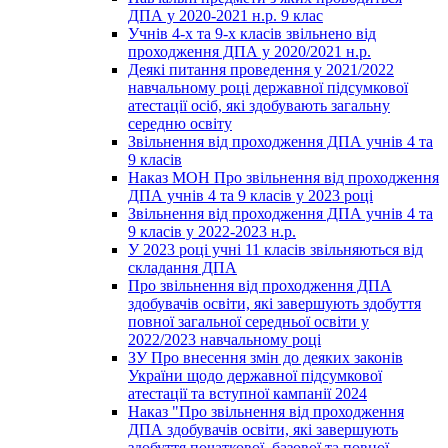
ДПА у 2020-2021 н.р. 9 клас
Учнів 4-х та 9-х класів звільнено від
проходження ДПА у 2020/2021 н.р.
Деякі питання проведення у 2021/2022
навчальному році державної підсумкової
атестації осіб, які здобувають загальну
середню освіту
Звільнення від проходження ДПА учнів 4 та
9 класів
Наказ МОН Про звільнення від проходження
ДПА учнів 4 та 9 класів у 2023 році
Звільнення від проходження ДПА учнів 4 та
9 класів у 2022-2023 н.р.
У 2023 році учні 11 класів звільняються від
складання ДПА
Про звільнення від проходження ДПА
здобувачів освіти, які завершують здобуття
повної загальної середньої освіти у
2022/2023 навчальному році
ЗУ Про внесення змін до деяких законів
України щодо державної підсумкової
атестації та вступної кампанії 2024
Наказ "Про звільнення від проходження
ДПА здобувачів освіти, які завершують
здобуття початкової, базової та повної