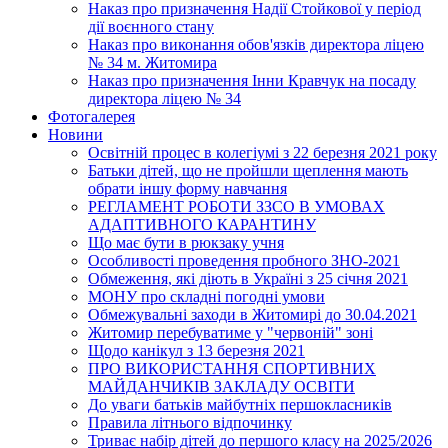
Наказ про призначення Надії Стойкової у період
дії воєнного стану
Наказ про виконання обов'язків директора ліцею
№ 34 м. Житомира
Наказ про призначення Інни Кравчук на посаду
директора ліцею № 34
Фотогалерея
Новини
Освітній процес в колегіумі з 22 березня 2021 року
Батьки дітей, що не пройшли щеплення мають
обрати іншу форму навчання
РЕГЛАМЕНТ РОБОТИ ЗЗСО В УМОВАХ
АДАПТИВНОГО КАРАНТИНУ
Що має бути в рюкзаку учня
Особливості проведення пробного ЗНО-2021
Обмеження, які діють в Україні з 25 січня 2021
МОНУ про складні погодні умови
Обмежувальні заходи в Житомирі до 30.04.2021
Житомир перебуватиме у "червоній" зоні
Щодо канікул з 13 березня 2021
ПРО ВИКОРИСТАННЯ СПОРТИВНИХ
МАЙДАНЧИКІВ ЗАКЛАДУ ОСВІТИ
До уваги батьків майбутніх першокласників
Правила літнього відпочинку
Триває набір дітей до першого класу на 2025/2026