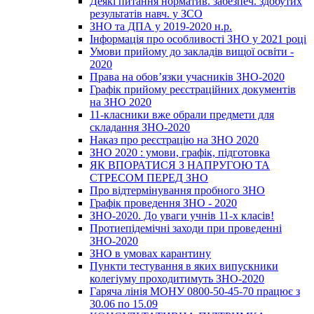
Деякі питання норматив. забезпеч. здобутих
результатів навч. у ЗСО
ЗНО та ДПА у 2019-2020 н.р.
Інформація про особливості ЗНО у 2021 році
Умови прийому до закладів вищої освіти -
2020
Права на обов’язки учасників ЗНО-2020
Графік прийому реєстраційних документів
на ЗНО 2020
11-класники вже обрали предмети для
складання ЗНО-2020
Наказ про реєстрацію на ЗНО 2020
ЗНО 2020 : умови, графік, підготовка
ЯК ВПОРАТИСЯ З НАПРУГОЮ ТА
СТРЕСОМ ПЕРЕД ЗНО
Про відтермінування пробного ЗНО
Графік проведення ЗНО - 2020
ЗНО-2020. До уваги учнів 11-х класів!
Протиепідемічні заходи при проведенні
ЗНО-2020
ЗНО в умовах карантину
Пункти тестування в яких випускники
колегіуму проходитимуть ЗНО-2020
Гаряча лінія МОНУ 0800-50-45-70 працює з
30.06 по 15.09