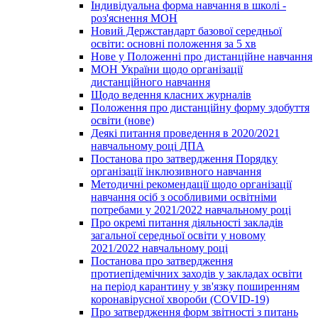
Індивідуальна форма навчання в школі -
роз'яснення МОН
Новий Держстандарт базової середньої
освіти: основні положення за 5 хв
Нове у Положенні про дистанційне навчання
МОН України щодо організації
дистанційного навчання
Щодо ведення класних журналів
Положення про дистанційну форму здобуття
освіти (нове)
Деякі питання проведення в 2020/2021
навчальному році ДПА
Постанова про затвердження Порядку
організації інклюзивного навчання
Методичні рекомендації щодо організації
навчання осіб з особливими освітніми
потребами у 2021/2022 навчальному році
Про окремі питання діяльності закладів
загальної середньої освіти у новому
2021/2022 навчальному році
Постанова про затвердження
протиепідемічних заходів у закладах освіти
на період карантину у зв'язку поширенням
коронавірусної хвороби (COVID-19)
Про затвердження форм звітності з питань