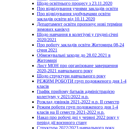
Щодо освітнього процесу з 23.11.2020
Про відвідування учнями закладів освіти
Про відвідування здобувачами освіти
закладів освіти від 10.11.2020
Департамент освіти пропонує нові терміни
зимових канікул
Щодо навчання в колегіумі у грудні-січні
2020/2021
Про роботу закладів освіти Житомира 08-24
січня 2021
Обмежувальні заходи до 28.02.2021 в
Житомирі
Лист МОН про організоване завершення
2020-2021 навчального року
Щодо структури навчального року
РЕЖИМ РОБОТИ груп подовженого дня 1-4
класів
Графік прийому батьків адміністрацією
колегіуму у 2021/2022 н.р.
Розклад дзвінків 2021-2022 н.р. ІІ семестр
Режим роботи груп подовженого дня 1-4
класів на ІІ семестр 2021-2022 н.р.
Наказ про робочі дні у червні 2022 року у
період дії воєнного стану
Структура 2022/2023 навчального року,