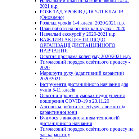
Навчальний план початкової школи 2020-
2021 н.р.
РОЗКЛАД УРОКІВ ДЛЯ 5-11 КЛАСІВ
(Оновлено)
Розклад уроків 1-4 класи. 2020/2021 н.р.
План роботи на осінніх канікулах - 2020
Навчальні екскурсії у 2020-2021 н.р.
ВАЖЛИВІ АКЦЕНТИ ЩОДО
ОРГАНІЗАЦІЇ ДИСТАНЦІЙНОГО
НАВЧАННЯ
Освітня програма колегіуму 2020/2021 н.р.
Тимчасовий порядок освітнього процесу -
2020
Маршрути руху (адаптивний карантин)
2020/2021
Інструменти дистанційного навчання для
учнів 5-11 класів
Освітній процес в умовах недопущення
поширення COVID-19 з 23.11.20
Алгоритм роботи колегіуму залежно від
карантинної зони
Вчимося з використанням технологій
дистанційного навчання
Тимчасовий порядок освітнього процесу на
час карантину