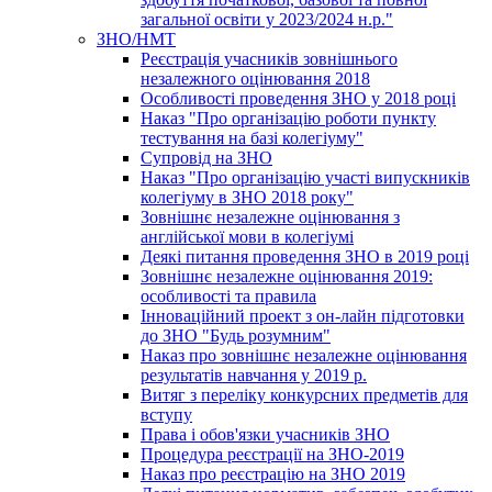
загальної освіти у 2023/2024 н.р."
ЗНО/НМТ
Реєстрація учасників зовнішнього
незалежного оцінювання 2018
Особливості проведення ЗНО у 2018 році
Наказ "Про організацію роботи пункту
тестування на базі колегіуму"
Супровід на ЗНО
Наказ "Про організацію участі випускників
колегіуму в ЗНО 2018 року"
Зовнішнє незалежне оцінювання з
англійської мови в колегіумі
Деякі питання проведення ЗНО в 2019 році
Зовнішнє незалежне оцінювання 2019:
особливості та правила
Інноваційний проект з он-лайн підготовки
до ЗНО "Будь розумним"
Наказ про зовнішнє незалежне оцінювання
результатів навчання у 2019 р.
Витяг з переліку конкурсних предметів для
вступу
Права і обов'язки учасників ЗНО
Процедура реєстрації на ЗНО-2019
Наказ про реєстрацію на ЗНО 2019