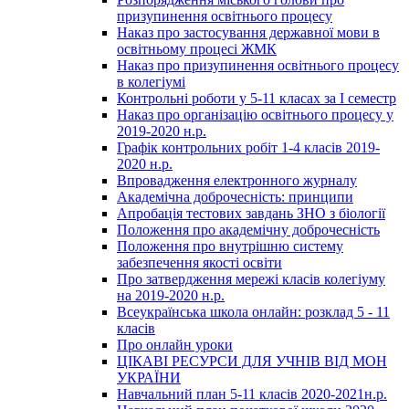
призупинення освітнього процесу
Наказ про застосування державної мови в
освітньому процесі ЖМК
Наказ про призупинення освітнього процесу
в колегіумі
Контрольні роботи у 5-11 класах за І семестр
Наказ про організацію освітнього процесу у
2019-2020 н.р.
Графік контрольних робіт 1-4 класів 2019-
2020 н.р.
Впровадження електронного журналу
Академічна доброчесність: принципи
Апробація тестових завдань ЗНО з біології
Положення про академічну доброчесність
Положення про внутрішню систему
забезпечення якості освіти
Про затвердження мережі класів колегіуму
на 2019-2020 н.р.
Всеукраїнська школа онлайн: розклад 5 - 11
класів
Про онлайн уроки
ЦІКАВІ РЕСУРСИ ДЛЯ УЧНІВ ВІД МОН
УКРАЇНИ
Навчальний план 5-11 класів 2020-2021н.р.