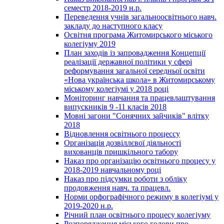
семестр 2018-2019 н.р.
Переведення учнів загальноосвітнього навч.
закладу до наступного класу
Освітня програма Житомирського міського
колегіуму 2019
План заходів із запровадження Концепції
реалізації державної політики у сфері
реформування загальної середньої освіти
«Нова українська школа» в Житомирському
міському колегіумі у 2018 році
Моніторинг навчання та працевлаштування
випускників 9 -11 класів 2018
Мовні загони "Сонячних зайчиків" влітку
2018
Відновлення освітнього процессу
Організація дозвіллєвої діяльності
вихованців пришкільного табору
Наказ про організацію освітнього процесу у
2018-2019 навчальному році
Наказ про підсумки роботи з обліку
продовження навч. та працевл.
Норми орфографічного режиму в колегіумі у
2019-2020 н.р.
Річний план освітнього процесу колегіуму
Розпорядження міського голови про