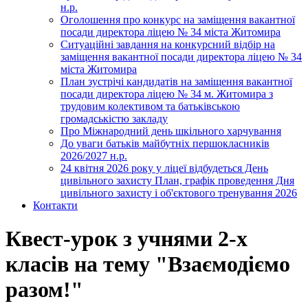
н.р.
Оголошення про конкурс на заміщення вакантної
посади директора ліцею № 34 міста Житомира
Ситуаційні завдання на конкурсний відбір на
заміщення вакантної посади директора ліцею № 34
міста Житомира
План зустрічі кандидатів на заміщення вакантної
посади директора ліцею № 34 м. Житомира з
трудовим колективом та батьківською
громадськістю закладу
Про Міжнародний день шкільного харчування
До уваги батьків майбутніх першокласників
2026/2027 н.р.
24 квітня 2026 року у ліцеї відбудеться День
цивільного захисту План, графік проведення Дня
цивільного захисту і об'єктового тренування 2026
Контакти
Квест-урок з учнями 2-х
класів на тему "Взаємодіємо
разом!"