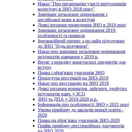
Наказ "Про організацію участі випускників
колегіуму в ЗНО 2018 року"
Зовнішнє незалежне оцінювання з
англійської мови в колегіумі
Деякі питання проведення ЗНО в 2019 році
Зовнішнє незалежне оцінювання 2019:
особливості та правила
Інноваційний проект з он-лайн підготовки
до ЗНО "Будь розумним"
Наказ про зовнішнє незалежне оцінювання
результатів навчання у 2019 р.
Витяг з переліку конкурсних предметів для
вступу
Права і обов'язки учасників ЗНО
Процедура реєстрації на ЗНО-2019
Наказ про реєстрацію на ЗНО 2019
Деякі питання норматив. забезпеч. здобутих
результатів навч. у ЗСО
ЗНО та ДПА у 2019-2020 н.р.
Інформація про особливості ЗНО у 2021 році
Умови прийому до закладів вищої освіти -
2020
Права на обов’язки учасників ЗНО-2020
Графік прийому реєстраційних документів
на ЗНО 2020