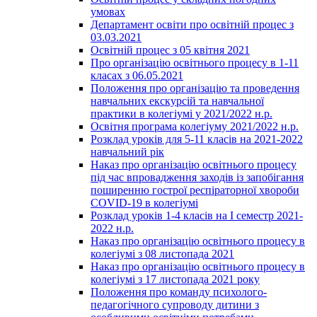
умовах
Департамент освіти про освітній процес з
03.03.2021
Освітній процес з 05 квітня 2021
Про організацію освітнього процесу в 1-11
класах з 06.05.2021
Положення про організацію та проведення
навчальних екскурсій та навчальної
практики в колегіумі у 2021/2022 н.р.
Освітня програма колегіуму 2021/2022 н.р.
Розклад уроків для 5-11 класів на 2021-2022
навчальний рік
Наказ про організацію освітнього процесу
під час впровадження заходів із запобігання
поширенню гострої респіраторної хвороби
COVID-19 в колегіумі
Розклад уроків 1-4 класів на І семестр 2021-
2022 н.р.
Наказ про організацію освітнього процесу в
колегіумі з 08 листопада 2021
Наказ про організацію освітнього процесу в
колегіумі з 17 листопада 2021 року
Положення про команду психолого-
педагогічного супроводу дитини з