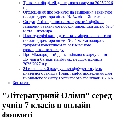
Триває набір дітей до першого класу на 2025/2026
н.р.
Оголошення про конкурс на заміщення вакантної
посади директора ліцею № 34 міста Житомира
Ситуаційні завдання на конкурсний відбір на
заміщення вакантної посади директора ліцею № 34
міста Житомира
План зустрічі кандидатів на заміщення вакантної
посади директора ліцею № 34 м. Житомира з
трудовим колективом та батьківською
громадськістю закладу
Про Міжнародний день шкільного харчування
До уваги батьків майбутніх першокласників
2026/2027 н.р.
24 квітня 2026 року у ліцеї відбудеться День
цивільного захисту План, графік проведення Дня
цивільного захисту і об'єктового тренування 2026
Контакти
"Літературний Олімп" серед
учнів 7 класів в онлайн-
форматі