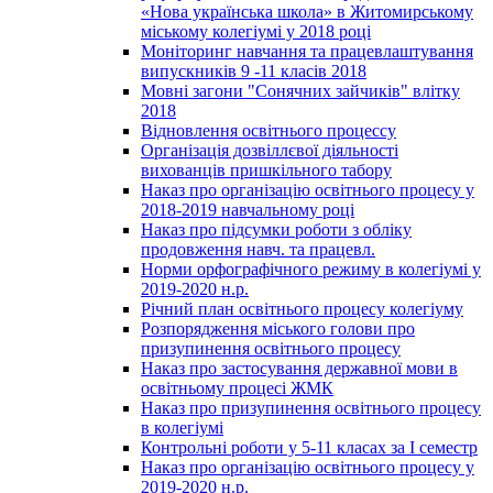
«Нова українська школа» в Житомирському
міському колегіумі у 2018 році
Моніторинг навчання та працевлаштування
випускників 9 -11 класів 2018
Мовні загони "Сонячних зайчиків" влітку
2018
Відновлення освітнього процессу
Організація дозвіллєвої діяльності
вихованців пришкільного табору
Наказ про організацію освітнього процесу у
2018-2019 навчальному році
Наказ про підсумки роботи з обліку
продовження навч. та працевл.
Норми орфографічного режиму в колегіумі у
2019-2020 н.р.
Річний план освітнього процесу колегіуму
Розпорядження міського голови про
призупинення освітнього процесу
Наказ про застосування державної мови в
освітньому процесі ЖМК
Наказ про призупинення освітнього процесу
в колегіумі
Контрольні роботи у 5-11 класах за І семестр
Наказ про організацію освітнього процесу у
2019-2020 н.р.