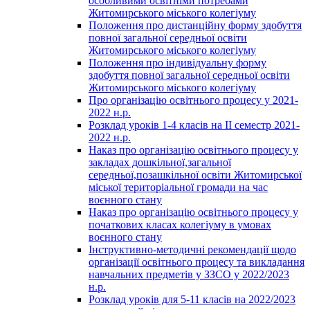
особливими освітніми потребами
Житомирського міського колегіуму
Положення про дистанційну форму здобуття
повної загальної середньої освіти
Житомирського міського колегіуму
Положення про індивідуальну форму
здобуття повної загальної середньої освіти
Житомирського міського колегіуму
Про організацію освітнього процесу у 2021-
2022 н.р.
Розклад уроків 1-4 класів на ІІ семестр 2021-
2022 н.р.
Наказ про організацію освітнього процесу у
закладах дошкільної,загальної
середньої,позашкільної освіти Житомирської
міської територіальної громади на час
воєнного стану
Наказ про організацію освітнього процесу у
початкових класах колегіуму в умовах
воєнного стану
Інструктивно-методичні рекомендації щодо
організації освітнього процесу та викладання
навчальних предметів у ЗЗСО у 2022/2023
н.р.
Розклад уроків для 5-11 класів на 2022/2023