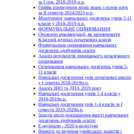
за І сем. 2018-2019 н.р.
Графік проведення зрізів знань з основ наук
за ІІ семестр 2024/2025 н.р.
Моніторинг навчальних досягнень учнів 5-11
класів у 2018-2019 н.р.
ФОРМУВАЛЬНЕ ОЦІНЮВАННЯ
Оновлені рекомендації, як заповнювати
Класний журнал початкових класів
Формувальне оцінювання навчальних
досягнень здобувачів освіти
Аналіз результатів зовнішнього незалежного
оцінювання
Оцінювання навчальних досягнень учнів 5-
11 класів
Навчальні досягнення унів початкової щколи
у І семетрі 2018-2019н.р.
Аналіз ЗНО та ДПА 2019 року
Навчальні досягнення учнів 1-4 класів у
2018-2019н.р.
Навчальні досягнення унів 1-4 класів за І
семестр 2019-2020н.р.
Заходи щодо покращення якості навчальних
досягнень здобувачів освіти
Е-журнали - 2020 в колегіумі
Вимоги до ведення учнівських зошитів і