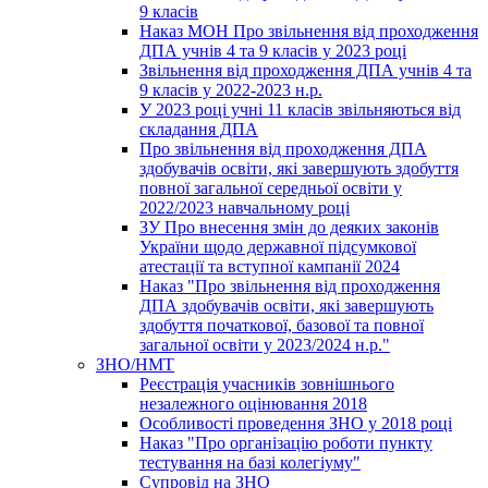
9 класів
Наказ МОН Про звільнення від проходження
ДПА учнів 4 та 9 класів у 2023 році
Звільнення від проходження ДПА учнів 4 та
9 класів у 2022-2023 н.р.
У 2023 році учні 11 класів звільняються від
складання ДПА
Про звільнення від проходження ДПА
здобувачів освіти, які завершують здобуття
повної загальної середньої освіти у
2022/2023 навчальному році
ЗУ Про внесення змін до деяких законів
України щодо державної підсумкової
атестації та вступної кампанії 2024
Наказ "Про звільнення від проходження
ДПА здобувачів освіти, які завершують
здобуття початкової, базової та повної
загальної освіти у 2023/2024 н.р."
ЗНО/НМТ
Реєстрація учасників зовнішнього
незалежного оцінювання 2018
Особливості проведення ЗНО у 2018 році
Наказ "Про організацію роботи пункту
тестування на базі колегіуму"
Супровід на ЗНО