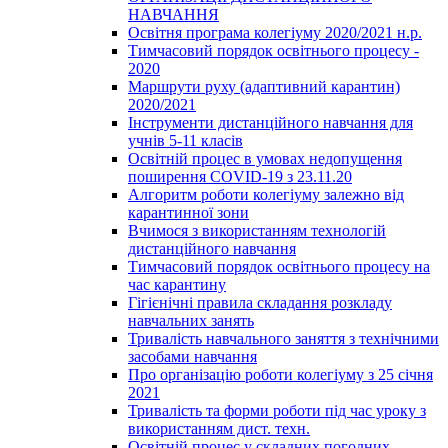
НАВЧАННЯ
Освітня програма колегіуму 2020/2021 н.р.
Тимчасовий порядок освітнього процесу -
2020
Маршрути руху (адаптивний карантин)
2020/2021
Інструменти дистанційного навчання для
учнів 5-11 класів
Освітній процес в умовах недопущення
поширення COVID-19 з 23.11.20
Алгоритм роботи колегіуму залежно від
карантинної зони
Вчимося з використанням технологій
дистанційного навчання
Тимчасовий порядок освітнього процесу на
час карантину
Гігієнічні правила складання розкладу
навчальних занять
Тривалість навчального заняття з технічними
засобами навчання
Про організацію роботи колегіуму з 25 січня
2021
Тривалість та форми роботи під час уроку з
використанням дист. техн.
Освітній процес у складних погодних