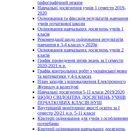
орфографічний режим
Навчальні досягнення учнів 1 семестр 2019-
2020
Оцінювання та фіксація результатів навчання
учнів початкової школи
Оцінювання навчальних досягнень учнів 1
класів
Рекомендації щодо оцінювання результатів
навчання в 3-4 класах у 2020р
Оцінювання навчальних досягнень учнів 2
класів
Графік проведення зрізів знань за І семестр
2020-2021 н.р.
Графік контрольних робіт з української мови
та математики у 4-х класах
План заходів з впровадження Електронного
Журналу в колегіумі
Навчальні досягнення 5-11 класи 2019/2020
ЩОДО СВІДОЦТВА ДОСЯГНЕНЬ УЧНІВ
ПОЧАТКОВИХ КЛАСІВ НУШ
Внутрішній моніторинг якості освіти за І
семестр 20/21 н.р. 5-11 класи
Критерії оцінювання для учнів з особливими
потребами
Критерії оцінювання навчальних досягнень