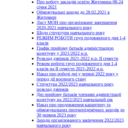
Про роботу закладів освіти Житомира 08-24
січня 2021
Обмежувальні заходи до 28.02.2021 в
Житомирі
Лист МОН про організоване завершення
2020-2021 навчального року
Щодо структури навчального року
РЕЖИМ РОБОТИ груп подовженого дня 1-4
класів
Графік прийому батьків адміністрацією
колегіуму у 2021/2022 н.р.
Розклад дзвінків 2021-2022 н.р. ІІ семестр
Режим роботи груп подовженого дня 1-4
класів на ІІ семестр 2021-2022 н.р.
Наказ про робочі дні у червні 2022 року у
період дії воєнного стану
Структура 2022/2023 навчального року,
розклад дзвінків
Дні прийому батьків членами адміністрації
колегіуму на 2022/2023 навчальний рік
Наказ про продовження карантину та
обмежувальних протиепідемічних заходів до
30 червня 2023 року
Заходи організованого закінчення 2022/2023
навчального року