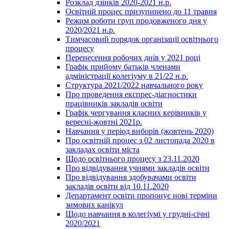
Розклад дзінків 2020-2021 н.р.
Освітній процес призупинено до 11 травня
Режим роботи груп продовженого дня у
2020/2021 н.р.
Тимчасовий порядок організації освітнього
процесу
Перенесення робочих днів у 2021 році
Графік прийому батьків членами
адміністрації колегіуму в 21/22 н.р.
Структура 2021/2022 навчального року
Про проведення експрес-діагностики
працівників закладів освіти
Графік чергування класних керівників у
вересні-жовтні 2021р.
Навчання у період виборів (жовтень 2020)
Про освітній процес з 02 листопада 2020 в
закладах освіти міста
Щодо освітнього процесу з 23.11.2020
Про відвідування учнями закладів освіти
Про відвідування здобувачами освіти
закладів освіти від 10.11.2020
Департамент освіти пропонує нові терміни
зимових канікул
Щодо навчання в колегіумі у грудні-січні
2020/2021