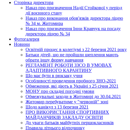
Сторінка директора
Наказ про призначення Надії Стойкової у період
дії воєнного стану
Наказ про виконання обов'язків директора ліцею
№ 34 м. Житомира
Наказ про призначення Інни Кравчук на посаду
директора ліцею № 34
Фотогалерея
Новини
Освітній процес в колегіумі з 22 березня 2021 року
Батьки дітей, що не пройшли щеплення мають
обрати іншу форму навчання
РЕГЛАМЕНТ РОБОТИ ЗЗСО В УМОВАХ
АДАПТИВНОГО КАРАНТИНУ
Що має бути в рюкзаку учня
Особливості проведення пробного ЗНО-2021
Обмеження, які діють в Україні з 25 січня 2021
МОНУ про складні погодні умови
Обмежувальні заходи в Житомирі до 30.04.2021
Житомир перебуватиме у "червоній" зоні
Щодо канікул з 13 березня 2021
ПРО ВИКОРИСТАННЯ СПОРТИВНИХ
МАЙДАНЧИКІВ ЗАКЛАДУ ОСВІТИ
До уваги батьків майбутніх першокласників
Правила літнього відпочинку