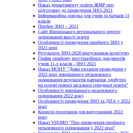
Наказ департаменту освіти ЖМР про
підготовку до проведення ЗНО-2021
Інформаційна довідка для учнів та батьків 11
класів
Пробне ЗНО – 2021
Сайт Вінницького регіонального центру
оцінювання якості освіти
Особливості проведення пробного ЗНО у
2021 році
Результати ЗНО-2020 випускників колегіуму
Графік прийому реєстраційних документів
учнів 11-х класів - ЗНО 2021
Наказ МОНУ "Деякі питання проведення у
2022 році зовнішнього незалежного
оцінювання результатів навчання, здобутих
на основі повної загальної середньої освіти"
Особливості зовнішнього незалежного
оцінювання 2022 року
Особливості проведення ЗНО та ДПА у 2022
році
Корисні посилання для випускників 2022
року
Наказ УЦОЯО "Про проведення пробного
незалежного оцінювання у 2022 році"