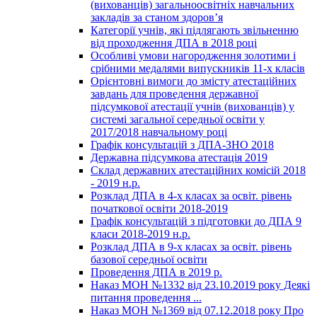
(вихованців) загальноосвітніх навчальних
закладів за станом здоров’я
Категорії учнів, які підлягають звільненню
від проходження ДПА в 2018 році
Особливі умови нагородження золотими і
срібними медалями випускників 11-х класів
Орієнтовні вимоги до змісту атестаційних
завдань для проведення державної
підсумкової атестації учнів (вихованців) у
системі загальної середньої освіти у
2017/2018 навчальному році
Графік консультацій з ДПА-ЗНО 2018
Державна підсумкова атестація 2019
Склад державних атестаційних комісій 2018
- 2019 н.р.
Розклад ДПА в 4-х класах за освіт. рівень
початкової освіти 2018-2019
Графік консультацій з підготовки до ДПА 9
класи 2018-2019 н.р.
Розклад ДПА в 9-х класах за освіт. рівень
базової середньої освіти
Проведення ДПА в 2019 р.
Наказ МОН №1332 від 23.10.2019 року Деякі
питання проведення ...
Наказ МОН №1369 від 07.12.2018 року Про