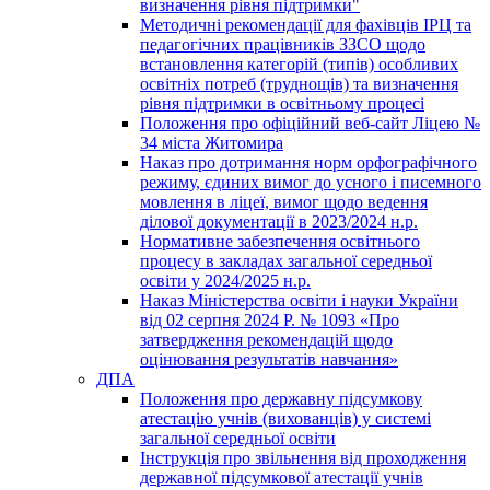
визначення рівня підтримки"
Методичні рекомендації для фахівців ІРЦ та
педагогічних працівників ЗЗСО щодо
встановлення категорій (типів) особливих
освітніх потреб (труднощів) та визначення
рівня підтримки в освітньому процесі
Положення про офіційний веб-сайт Ліцею №
34 міста Житомира
Наказ про дотримання норм орфографічного
режиму, єдиних вимог до усного і писемного
мовлення в ліцеї, вимог щодо ведення
ділової документації в 2023/2024 н.р.
Нормативне забезпечення освітнього
процесу в закладах загальної середньої
освіти у 2024/2025 н.р.
Наказ Міністерства освіти і науки України
від 02 серпня 2024 Р. № 1093 «Про
затвердження рекомендацій щодо
оцінювання результатів навчання»
ДПА
Положення про державну підсумкову
атестацію учнів (вихованців) у системі
загальної середньої освіти
Інструкція про звільнення від проходження
державної підсумкової атестації учнів