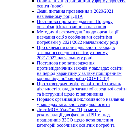
Положення про дистанційну форму здобуття
освіти (нове)
Деякі питання проведення в 2020/2021
навчальному році ДПА
Постанова про затвердження Порядку
організації інклюзивного навчання
Методичні рекомендації щодо організації
навчання осіб з особливими освітніми
потребами у 2021/2022 навчальному році
Про окремі питання діяльності закладів
загальної середньої освіти у новому
2021/2022 навчальному році
Постанова про затвердження
протиепідемічних заходів у закладах освіти
на період карантину у зв'язку поширенням
коронавірусної хвороби (COVID-19)
Про затвердження форм звітності з питань
діяльності закладів загальної середньої освіти
та інструкцій щодо їх заповнення
Порядок організації інклюзивного навчання
у закладах загальної середньої освіти
Лист МОН України "Про метод.
рекомендації для фахівців ІРЦ та пед.
працівників ЗЗСО щодо встановлення
категорій особливих освітніх потреб та