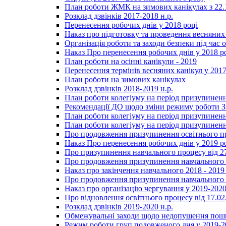
План роботи ЖМК на зимових канікулах з 22.1
Розклад дзвінків 2017-2018 н.р.
Перенесення робочих днів у 2018 році
Наказ про підготовку та проведення весняних
Організація роботи та заходи безпеки під час о
Наказ Про перенесення робочих днів у 2018 р
План роботи на осінні канікули - 2019
Перенесення термінів весняних канікул у 2017
План роботи на зимових канікулах
Розклад дзвінків 2018-2019 н.р.
План роботи колегіуму на період призупиненн
Рекомендації ДО щодо зміни режиму роботи 
План роботи колегіуму на період призупиненн
План роботи колегіуму на період призупиненн
Про продовження призупинення освітнього пр
Наказ Про перенесення робочих днів у 2019 р
Про призупинення навчального процесу від 2
Про продовження призупинення навчального п
Наказ про закінчення навчального 2018 - 2019 
Про продовження призупинення навчального п
Наказ про організацію чергування у 2019-2020
Про відновлення освітнього процесу від 17.02
Розклад дзвінків 2019-2020 н.р.
Обмежувальні заходи щодо недопушення пошир
Режим роботи груп подовженого дня у 2019-20