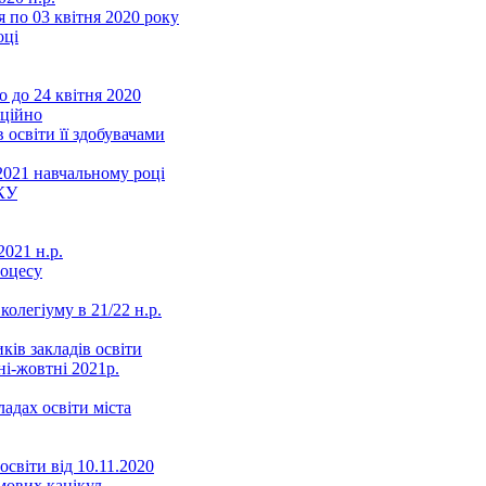
 по 03 квітня 2020 року
оці
 до 24 квітня 2020
нційно
 освіти її здобувачами
2021 навчальному році
КУ
021 н.р.
роцесу
колегіуму в 21/22 н.р.
ків закладів освіти
ні-жовтні 2021р.
ладах освіти міста
освіти від 10.11.2020
мових канікул