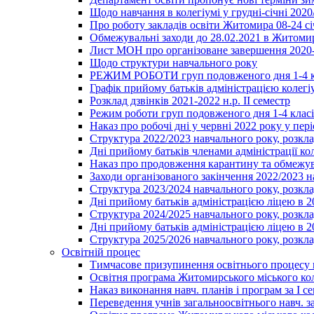
Щодо навчання в колегіумі у грудні-січні 2020
Про роботу закладів освіти Житомира 08-24 сі
Обмежувальні заходи до 28.02.2021 в Житоми
Лист МОН про організоване завершення 2020-
Щодо структури навчального року
РЕЖИМ РОБОТИ груп подовженого дня 1-4 к
Графік прийому батьків адміністрацією колегіу
Розклад дзвінків 2021-2022 н.р. ІІ семестр
Режим роботи груп подовженого дня 1-4 класів
Наказ про робочі дні у червні 2022 року у пері
Структура 2022/2023 навчального року, розкла
Дні прийому батьків членами адміністрації ко
Наказ про продовження карантину та обмежува
Заходи організованого закінчення 2022/2023 
Структура 2023/2024 навчального року, розкла
Дні прийому батьків адміністрацією ліцею в 
Структура 2024/2025 навчального року, розкла
Дні прийому батьків адміністрацією ліцею в 
Структура 2025/2026 навчального року, розкла
Освітній процес
Тимчасове призупинення освітнього процесу 
Освітня програма Житомирського міського ко
Наказ виконання навч. планів і програм за І се
Переведення учнів загальноосвітнього навч. з