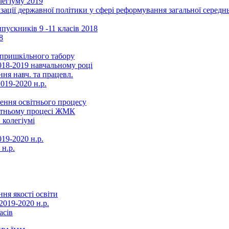
легіуму 2019
ізації державної політики у сфері реформування загальної серед
ускників 9 -11 класів 2018
8
в пришкільного табору
018-2019 навчальному році
ня навч. та працевл.
019-2020 н.р.
ення освітнього процесу
вітньому процесі ЖМК
 колегіумі
19-2020 н.р.
 н.р.
ня якості освіти
2019-2020 н.р.
асів