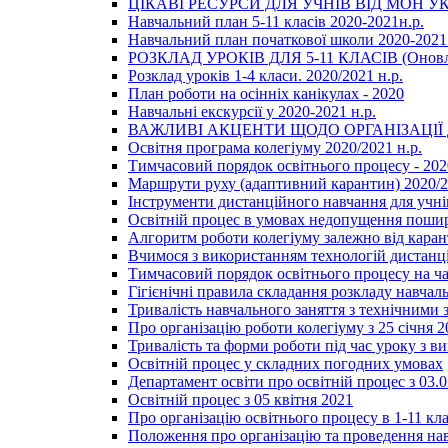
ЦІКАВІ РЕСУРСИ ДЛЯ УЧНІВ ВІД МОН У
Навчальний план 5-11 класів 2020-2021н.р.
Навчальний план початкової школи 2020-2021 
РОЗКЛАД УРОКІВ ДЛЯ 5-11 КЛАСІВ (Оновл
Розклад уроків 1-4 класи. 2020/2021 н.р.
План роботи на осінніх канікулах - 2020
Навчальні екскурсії у 2020-2021 н.р.
ВАЖЛИВІ АКЦЕНТИ ЩОДО ОРГАНІЗАЦІ
Освітня програма колегіуму 2020/2021 н.р.
Тимчасовий порядок освітнього процесу - 202
Маршрути руху (адаптивний карантин) 2020/
Інструменти дистанційного навчання для учнів
Освітній процес в умовах недопущення пошир
Алгоритм роботи колегіуму залежно від каран
Вчимося з використанням технологій дистанц
Тимчасовий порядок освітнього процесу на ч
Гігієнічні правила складання розкладу навчал
Тривалість навчального заняття з технічними
Про організацію роботи колегіуму з 25 січня 2
Тривалість та форми роботи під час уроку з в
Освітній процес у складних погодних умовах
Департамент освіти про освітній процес з 03.
Освітній процес з 05 квітня 2021
Про організацію освітнього процесу в 1-11 кла
Положення про організацію та проведення навч