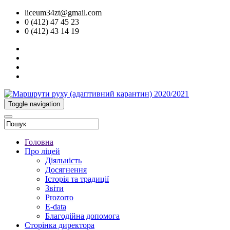
liceum34zt@gmail.com
0 (412) 47 45 23
0 (412) 43 14 19
Toggle navigation
Головна
Про ліцей
Діяльність
Досягнення
Історія та традиції
Звіти
Prozorro
E-data
Благодійна допомога
Сторінка директора