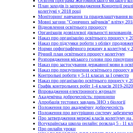
Освітня програма Житомирського міського ко
План заходів із запровадження Концепції реал
колегіумі у 2018 році
Моніторинг навчання та працевлаштування вип
Мовні загони "Сонячних зайчиків" влітку 201
Відновлення освітнього процессу
Організація дозвіллєвої діяльності вихованці
Наказ про організацію освітнього процесу у 2
Наказ про підсумки роботи з обліку продовжен
Норми орфографічного режиму в колегіумі у 2
Річний план освітнього процесу колегіуму
Розпорядження міського голови про призупин
Наказ про застосування державної мови в ос
Наказ про призупинення освітнього процесу в
Контрольні роботи у 5-11 класах за І семестр
Наказ про організацію освітнього процесу у 20
Графік контрольних робіт 1-4 класів 2019-2020
Впровадження електронного журналу
Академічна доброчесність: принципи
Апробація тестових завдань ЗНО з біології
Положення про академічну доброчесність
Положення про внутрішню систему забезпечен
Про затвердження мережі класів колегіуму на 
Всеукраїнська школа онлайн: розклад 5 - 11 кл
Про онлайн уроки