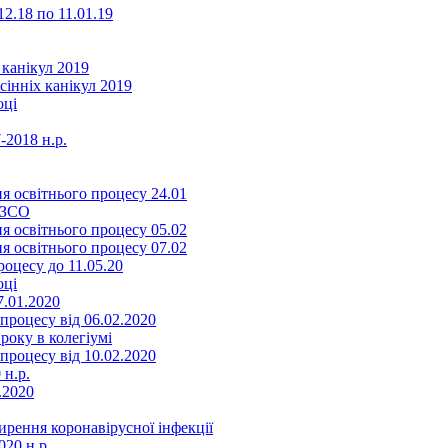
2.18 по 11.01.19
 канікул 2019
сінніх канікул 2019
оці
-2018 н.р.
я освітнього процесу 24.01
ЗЗСО
я освітнього процесу 05.02
я освітнього процесу 07.02
оцесу до 11.05.20
оці
7.01.2020
роцесу від 06.02.2020
року в колегіумі
роцесу від 10.02.2020
 н.р.
.2020
ення коронавірусної інфекції
20 н.р.