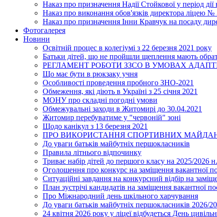
Наказ про призначення Надії Стойкової у період дії
Наказ про виконання обов'язків директора ліцею №
Наказ про призначення Інни Кравчук на посаду дир
Фотогалерея
Новини
Освітній процес в колегіумі з 22 березня 2021 року
Батьки дітей, що не пройшли щеплення мають обра
РЕГЛАМЕНТ РОБОТИ ЗЗСО В УМОВАХ АДАП
Що має бути в рюкзаку учня
Особливості проведення пробного ЗНО-2021
Обмеження, які діють в Україні з 25 січня 2021
МОНУ про складні погодні умови
Обмежувальні заходи в Житомирі до 30.04.2021
Житомир перебуватиме у "червоній" зоні
Щодо канікул з 13 березня 2021
ПРО ВИКОРИСТАННЯ СПОРТИВНИХ МАЙДАН
До уваги батьків майбутніх першокласників
Правила літнього відпочинку
Триває набір дітей до першого класу на 2025/2026 н.
Оголошення про конкурс на заміщення вакантної п
Ситуаційні завдання на конкурсний відбір на замі
План зустрічі кандидатів на заміщення вакантної п
Про Міжнародний день шкільного харчування
До уваги батьків майбутніх першокласників 2026/20
24 квітня 2026 року у ліцеї відбудеться День цивіл