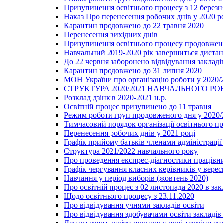
Призупинення освітнього процесу з 12 березня
Наказ Про перенесення робочих днів у 2020 р
Карантин продовжено до 22 травня 2020
Перенесення вихідних днів
Призупинення освітнього процесу продовжено
Навчальний 2019-2020 рік завершиться диста
До 22 червня заборонено відвідування закладів
Карантин продовжено до 31 липня 2020
МОН України про організацію роботи у 2020/
СТРУКТУРА 2020/2021 НАВЧАЛЬНОГО РО
Розклад дзінків 2020-2021 н.р.
Освітній процес призупинено до 11 травня
Режим роботи груп продовженого дня у 2020/2
Тимчасовий порядок організації освітнього п
Перенесення робочих днів у 2021 році
Графік прийому батьків членами адміністрації 
Структура 2021/2022 навчального року
Про проведення експрес-діагностики працівни
Графік чергування класних керівників у верес
Навчання у період виборів (жовтень 2020)
Про освітній процес з 02 листопада 2020 в зак
Щодо освітнього процесу з 23.11.2020
Про відвідування учнями закладів освіти
Про відвідування здобувачами освіти закладів 
Департамент освіти пропонує нові терміни зи