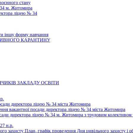
 воєнного стану
 34 м. Житомира
ектора ліцею № 34
ти іншу форму навчання
ТИВНОГО КАРАНТИНУ
ЧИКІВ ЗАКЛАДУ ОСВІТИ
р.
осади директора ліцею № 34 міста Житомира
щення вакантної посади директора ліцею № 34 міста Житомира
осади директора ліцею № 34 м. Житомира з трудовим колективом 
27 н.р.
ьного захисту План, графік проведення Дня цивільного захисту і 