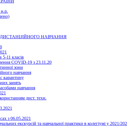
КРАЇНИ
н.р.
ено)
Ї ДИСТАНЦІЙНОГО НАВЧАННЯ
0
2021
 5-11 класів
ення COVID-19 з 23.11.20
тинної зони
ійного навчання
ас карантину
ьних занять
 засобами навчання
021
икористанням дист. техн.
03.2021
сах з 06.05.2021
альних екскурсій та навчальної практики в колегіумі у 2021/202