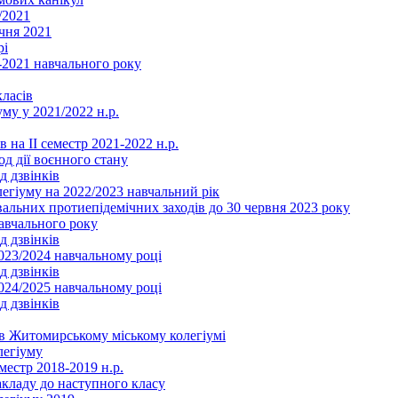
/2021
чня 2021
рі
2021 навчального року
ласів
му у 2021/2022 н.р.
 на ІІ семестр 2021-2022 н.р.
од дії воєнного стану
д дзвінків
легіуму на 2022/2023 навчальний рік
льних протиепідемічних заходів до 30 червня 2023 року
навчального року
д дзвінків
2023/2024 навчальному році
д дзвінків
2024/2025 навчальному році
д дзвінків
в Житомирському міському колегіумі
легіуму
местр 2018-2019 н.р.
акладу до наступного класу