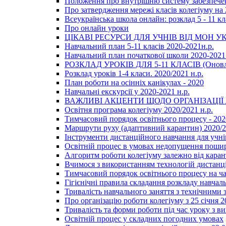
Положення про внутрішню систему забезпечен
Про затвердження мережі класів колегіуму на 
Всеукраїнська школа онлайн: розклад 5 - 11 кл
Про онлайн уроки
ЦІКАВІ РЕСУРСИ ДЛЯ УЧНІВ ВІД МОН У
Навчальний план 5-11 класів 2020-2021н.р.
Навчальний план початкової школи 2020-2021 
РОЗКЛАД УРОКІВ ДЛЯ 5-11 КЛАСІВ (Оновл
Розклад уроків 1-4 класи. 2020/2021 н.р.
План роботи на осінніх канікулах - 2020
Навчальні екскурсії у 2020-2021 н.р.
ВАЖЛИВІ АКЦЕНТИ ЩОДО ОРГАНІЗАЦІ
Освітня програма колегіуму 2020/2021 н.р.
Тимчасовий порядок освітнього процесу - 202
Маршрути руху (адаптивний карантин) 2020/
Інструменти дистанційного навчання для учнів
Освітній процес в умовах недопущення пошир
Алгоритм роботи колегіуму залежно від каран
Вчимося з використанням технологій дистанц
Тимчасовий порядок освітнього процесу на ч
Гігієнічні правила складання розкладу навчал
Тривалість навчального заняття з технічними
Про організацію роботи колегіуму з 25 січня 2
Тривалість та форми роботи під час уроку з в
Освітній процес у складних погодних умовах