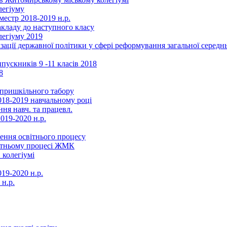
легіуму
местр 2018-2019 н.р.
акладу до наступного класу
легіуму 2019
ізації державної політики у сфері реформування загальної серед
ускників 9 -11 класів 2018
8
в пришкільного табору
018-2019 навчальному році
ня навч. та працевл.
019-2020 н.р.
ення освітнього процесу
вітньому процесі ЖМК
 колегіумі
19-2020 н.р.
 н.р.