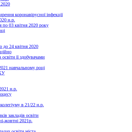
.2020
ення коронавірусної інфекції
20 н.р.
 по 03 квітня 2020 року
оці
 до 24 квітня 2020
нційно
 освіти її здобувачами
2021 навчальному році
КУ
021 н.р.
роцесу
колегіуму в 21/22 н.р.
ків закладів освіти
ні-жовтні 2021р.
ладах освіти міста