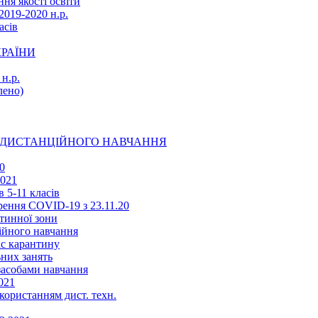
ня якості освіти
2019-2020 н.р.
асів
КРАЇНИ
н.р.
ено)
Ї ДИСТАНЦІЙНОГО НАВЧАННЯ
0
2021
 5-11 класів
ення COVID-19 з 23.11.20
тинної зони
ійного навчання
ас карантину
ьних занять
 засобами навчання
021
икористанням дист. техн.