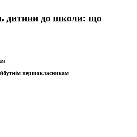
ть дитини до школи: що
кам
майбутнім першокласникам