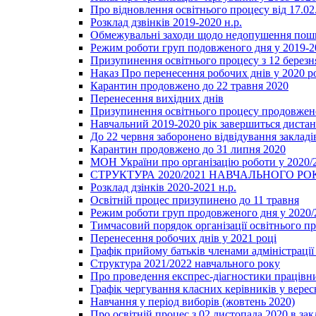
Про відновлення освітнього процесу від 17.02
Розклад дзвінків 2019-2020 н.р.
Обмежувальні заходи щодо недопушення пошир
Режим роботи груп подовженого дня у 2019-20
Призупинення освітнього процесу з 12 березня
Наказ Про перенесення робочих днів у 2020 р
Карантин продовжено до 22 травня 2020
Перенесення вихідних днів
Призупинення освітнього процесу продовжено
Навчальний 2019-2020 рік завершиться диста
До 22 червня заборонено відвідування закладів
Карантин продовжено до 31 липня 2020
МОН України про організацію роботи у 2020/
СТРУКТУРА 2020/2021 НАВЧАЛЬНОГО РО
Розклад дзінків 2020-2021 н.р.
Освітній процес призупинено до 11 травня
Режим роботи груп продовженого дня у 2020/2
Тимчасовий порядок організації освітнього п
Перенесення робочих днів у 2021 році
Графік прийому батьків членами адміністрації 
Структура 2021/2022 навчального року
Про проведення експрес-діагностики працівни
Графік чергування класних керівників у верес
Навчання у період виборів (жовтень 2020)
Про освітній процес з 02 листопада 2020 в зак