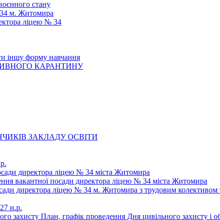
 воєнного стану
 34 м. Житомира
ектора ліцею № 34
ти іншу форму навчання
ТИВНОГО КАРАНТИНУ
ЧИКІВ ЗАКЛАДУ ОСВІТИ
р.
осади директора ліцею № 34 міста Житомира
щення вакантної посади директора ліцею № 34 міста Житомира
осади директора ліцею № 34 м. Житомира з трудовим колективом 
27 н.р.
ьного захисту План, графік проведення Дня цивільного захисту і 