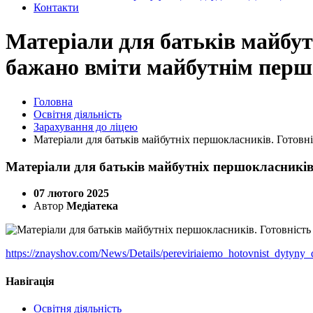
Контакти
Матеріали для батьків майбут
бажано вміти майбутнім пер
Головна
Освітня діяльність
Зарахування до ліцею
Матеріали для батьків майбутніх першокласників. Готов
Матеріали для батьків майбутніх першокласникі
07 лютого 2025
Автор
Медіатека
https://znayshov.com/News/Details/pereviriaiemo_hotovnist_dyty
Навігація
Освітня діяльність