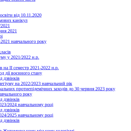
освіти від 10.11.2020
мових канікул
/2021
чня 2021
рі
2021 навчального року
ласів
му у 2021/2022 н.р.
 на ІІ семестр 2021-2022 н.р.
од дії воєнного стану
д дзвінків
легіуму на 2022/2023 навчальний рік
льних протиепідемічних заходів до 30 червня 2023 року
навчального року
д дзвінків
2023/2024 навчальному році
д дзвінків
2024/2025 навчальному році
д дзвінків
в Житомирському міському колегіумі