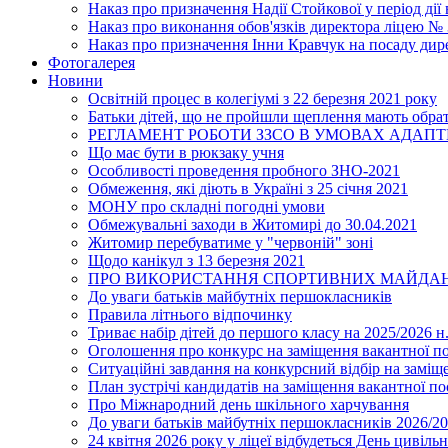
Наказ про призначення Надії Стойкової у період дії
Наказ про виконання обов'язків директора ліцею №
Наказ про призначення Інни Кравчук на посаду дир
Фотогалерея
Новини
Освітній процес в колегіумі з 22 березня 2021 року
Батьки дітей, що не пройшли щеплення мають обра
РЕГЛАМЕНТ РОБОТИ ЗЗСО В УМОВАХ АДАП
Що має бути в рюкзаку учня
Особливості проведення пробного ЗНО-2021
Обмеження, які діють в Україні з 25 січня 2021
МОНУ про складні погодні умови
Обмежувальні заходи в Житомирі до 30.04.2021
Житомир перебуватиме у "червоній" зоні
Щодо канікул з 13 березня 2021
ПРО ВИКОРИСТАННЯ СПОРТИВНИХ МАЙДАН
До уваги батьків майбутніх першокласників
Правила літнього відпочинку
Триває набір дітей до першого класу на 2025/2026 н.
Оголошення про конкурс на заміщення вакантної п
Ситуаційні завдання на конкурсний відбір на замі
План зустрічі кандидатів на заміщення вакантної п
Про Міжнародний день шкільного харчування
До уваги батьків майбутніх першокласників 2026/20
24 квітня 2026 року у ліцеї відбудеться День цивіл