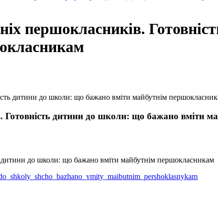
ніх першокласників. Готовніс
шокласникам
ність дитини до школи: що бажано вміти майбутнім першокласни
в. Готовність дитини до школи: що бажано вміти 
ny_do_shkoly_shcho_bazhano_vmity_maibutnim_pershoklasnykam