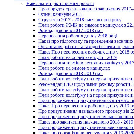
Навчальний рік та режим роботи
Про порядок організованого закінчення 2017-
Осінні канікули 2018
Структура 2017 - 2018 навчального року
План роботи ЖМК на зимових канікулах з 22.1
Розклад дзвінків 2017-2018 н.р.
Перенесення робочих днів у 2018 році
Наказ про підготовку та проведення весняних
Організація роботи та заходи безпеки під час о
Наказ Про перенесення робочих днів у 2018 р
План роботи на осінні канікули - 2019
Перенесення термінів весняних канікул у 2017
План роботи на зимових канікулах
Розклад дзвінків 2018-2019 н.р.
План роботи колегіуму на період призупиненн
Рекомендації ДО щодо зміни режиму роботи 
План роботи колегіуму на період призупиненн
План роботи колегіуму на період призупиненн
Про продовження призупинення освітнього пр
Наказ Про перенесення робочих днів у 2019 р
Про призупинення навчального процесу від 2
Про продовження призупинення навчального п
Наказ про закінчення навчального 2018 - 2019 
Про продовження призупинення навчального п
Наказ про організацію чергування у 2019-2020