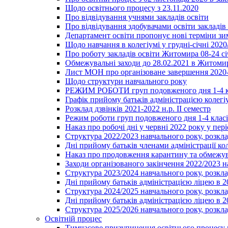
Щодо освітнього процесу з 23.11.2020
Про відвідування учнями закладів освіти
Про відвідування здобувачами освіти закладів 
Департамент освіти пропонує нові терміни зи
Щодо навчання в колегіумі у грудні-січні 2020
Про роботу закладів освіти Житомира 08-24 сі
Обмежувальні заходи до 28.02.2021 в Житоми
Лист МОН про організоване завершення 2020-
Щодо структури навчального року
РЕЖИМ РОБОТИ груп подовженого дня 1-4 к
Графік прийому батьків адміністрацією колегіу
Розклад дзвінків 2021-2022 н.р. ІІ семестр
Режим роботи груп подовженого дня 1-4 класів
Наказ про робочі дні у червні 2022 року у пері
Структура 2022/2023 навчального року, розкла
Дні прийому батьків членами адміністрації ко
Наказ про продовження карантину та обмежува
Заходи організованого закінчення 2022/2023 
Структура 2023/2024 навчального року, розкла
Дні прийому батьків адміністрацією ліцею в 
Структура 2024/2025 навчального року, розкла
Дні прийому батьків адміністрацією ліцею в 
Структура 2025/2026 навчального року, розкла
Освітній процес
Тимчасове призупинення освітнього процесу 