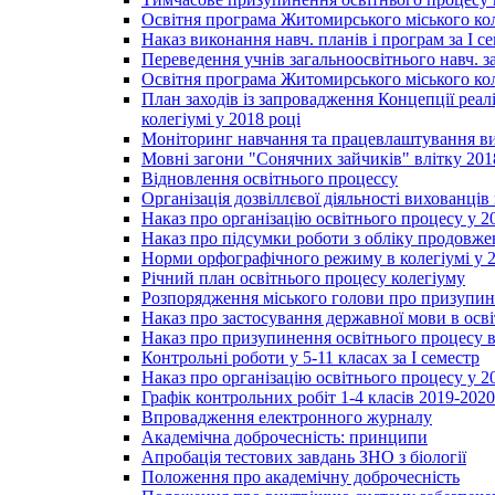
Освітня програма Житомирського міського ко
Наказ виконання навч. планів і програм за І се
Переведення учнів загальноосвітнього навч. з
Освітня програма Житомирського міського ко
План заходів із запровадження Концепції реал
колегіумі у 2018 році
Моніторинг навчання та працевлаштування вип
Мовні загони "Сонячних зайчиків" влітку 201
Відновлення освітнього процессу
Організація дозвіллєвої діяльності вихованці
Наказ про організацію освітнього процесу у 2
Наказ про підсумки роботи з обліку продовжен
Норми орфографічного режиму в колегіумі у 2
Річний план освітнього процесу колегіуму
Розпорядження міського голови про призупин
Наказ про застосування державної мови в ос
Наказ про призупинення освітнього процесу в
Контрольні роботи у 5-11 класах за І семестр
Наказ про організацію освітнього процесу у 20
Графік контрольних робіт 1-4 класів 2019-2020
Впровадження електронного журналу
Академічна доброчесність: принципи
Апробація тестових завдань ЗНО з біології
Положення про академічну доброчесність