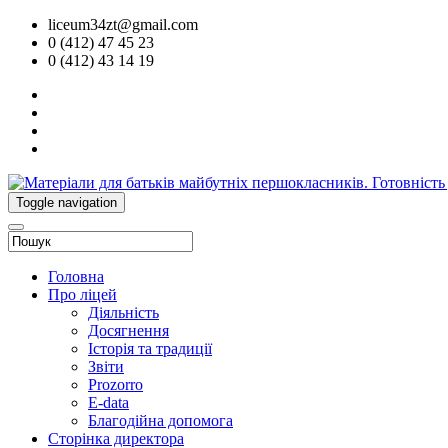
liceum34zt@gmail.com
0 (412) 47 45 23
0 (412) 43 14 19
Toggle navigation
Головна
Про ліцей
Діяльність
Досягнення
Історія та традиції
Звіти
Prozorro
E-data
Благодійна допомога
Сторінка директора