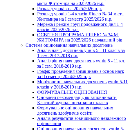
міста Житомира на 2025/2026 н.р.
Розклад уроків на 2025/2026 н.р.
Розклад уроків 1-4 класів Ліцею № 34 міста
Житомира на І семестр 2025/2026 н.р.
Мережа і режим груп подовженого дня 1-4
класів 2025/2026 н.р.
ОСВІТНЯ ПРОГРАМА ЛІЦЕЮ № 34 М.
ЖИТОМИРА на 2025/2026 навчальний рік
Система оцінювання навчальних досягнень
Аналіз навч. досягнень учнів 5 - 11 класів за
1 сем. 2017-2018 н.р.
Аналіз рівня навч. досягнень учнів 5 - 11 кл.
за І сем. 2018-2019 н.р.
Графік проведення зрізів знань з основ наук
за ІІ семестр 2024/2025 н.р.
Моніторинг навчальних досягнень учнів 5-11
класів у 2018-2019 н.р.
ФОРМУВАЛЬНЕ ОЦІНЮВАННЯ
Оновлені рекомендації, як заповнювати
Класний журнал початкових класів
Формувальне оцінювання навчальних
досягнень здобувачів освіти
Аналіз результатів зовнішнього незалежного
оцінювання
Оцінювання навчальних досягнень учнів 5-