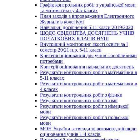
Графік контрольних робіт з української мови
та математики у 4-х класах
План заходів з впровадження Електронного
Журналу в колегіумі
Навчальні досягнення 5-11 класи 2019/2020
ЩОДО СВІДОЦТВА ДОСЯГНЕНЬ УЧНІВ
ПОЧАТКОВИХ КЛАСІВ НУШ
Внутрішній моніторинг якості освіти за І
семестр 20/21 н.р. 5-11 класи
Критерії оцінювання для учнів з особливими
потребами
Критерії оцінювання навчальних досягнень
Результати контрольних робіт з математики в
5-11 класах
Результати контрольних робіт з математики в
4 класах
Результати контрольних робіт з фізики
Результати контрольних робіт з хімії
Результати контрольних робіт з німецької
мови
Результати контрольних робіт з польської
мови
МОН України затвердило рекомендації щодо
оцінювання учнів 1-4 класів
Внутрішній моніторинг якості освіти