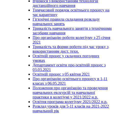
Вчимося з використанням технологій
дистанційного навчання
Тимчасовий порядок освітнього процесу на
час карантину
Гігієнічні правила складання розкладу
навчальних занять
Тривалість навчального заняття з технічними
засобами навчання
Про організацію роботи колегіуму з 25 січня
2021
Тривалість та форми роботи під час уроку з
використанням дист. техн.
Освітній процес у складних погодних
умовах
Департамент освіти про освітній процес з
03.03.2021
Освітній процес з 05 квітня 2021
Про організацію освітнього процесу в 1-11
класах з 06.05.2021
Положення про організацію та проведення
навчальних екскурсій та навчальної
практики в колегіумі у 2021/2022 н.р.
Освітня програма колегіуму 2021/2022 н.р.
Розклад уроків для 5-11 класів на 2021-2022
навчальний рік