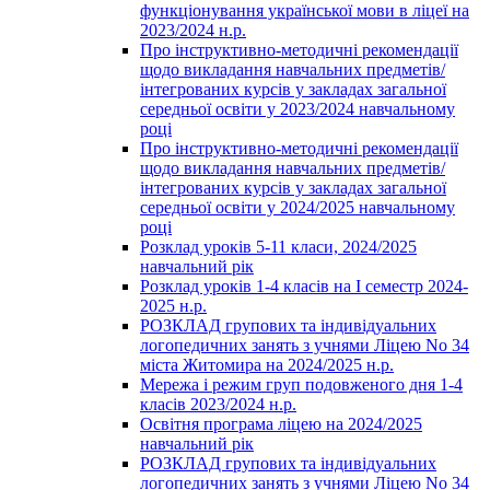
функціонування української мови в ліцеї на
2023/2024 н.р.
Про інструктивно-методичні рекомендації
щодо викладання навчальних предметів/
інтегрованих курсів у закладах загальної
середньої освіти у 2023/2024 навчальному
році
Про інструктивно-методичні рекомендації
щодо викладання навчальних предметів/
інтегрованих курсів у закладах загальної
середньої освіти у 2024/2025 навчальному
році
Розклад уроків 5-11 класи, 2024/2025
навчальний рік
Розклад уроків 1-4 класів на І семестр 2024-
2025 н.р.
РОЗКЛАД групових та індивідуальних
логопедичних занять з учнями Ліцею No 34
міста Житомира на 2024/2025 н.р.
Мережа і режим груп подовженого дня 1-4
класів 2023/2024 н.р.
Освітня програма ліцею на 2024/2025
навчальний рік
РОЗКЛАД групових та індивідуальних
логопедичних занять з учнями Ліцею No 34