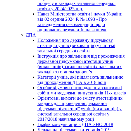
процесу в закладах загальної середньої
освіти у 2024/2025 н.р.
Наказ Міністерства освіти і науки України
від 02 серпня 2024 Р. № 1093 «Про
затвердження рекомендацій щодо
оцінювання результатів навчання»
ДПА
Положення про державну підсумкову
атестацію учнів (вихованців) у системі
загальної середньої освіти
Інструкція про звільнення від проходження
державної підсумкової атестації учнів
(вихованців) загальноосвітніх навчальних
закладів за станом здоров’я
Категорії учнів, які підлягають звільненню
від проходження ДПА в 2018 році
Особливі умови нагородження золотими і
срібними медалями випускників 11-х класів
Орієнтовні вимоги до змісту атестаційних
завдань для проведення державної
підсумкової атестації учнів (вихованців) у
системі загальної середньої освіти у
2017/2018 навчальному році
Графік консультацій з ДПА-ЗНО 2018
Державна підсумкова атестація 2019