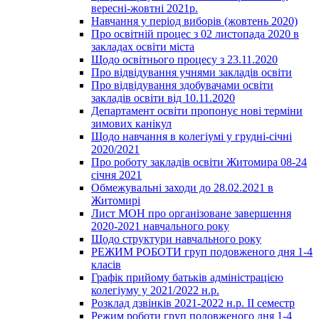
вересні-жовтні 2021р.
Навчання у період виборів (жовтень 2020)
Про освітній процес з 02 листопада 2020 в
закладах освіти міста
Щодо освітнього процесу з 23.11.2020
Про відвідування учнями закладів освіти
Про відвідування здобувачами освіти
закладів освіти від 10.11.2020
Департамент освіти пропонує нові терміни
зимових канікул
Щодо навчання в колегіумі у грудні-січні
2020/2021
Про роботу закладів освіти Житомира 08-24
січня 2021
Обмежувальні заходи до 28.02.2021 в
Житомирі
Лист МОН про організоване завершення
2020-2021 навчального року
Щодо структури навчального року
РЕЖИМ РОБОТИ груп подовженого дня 1-4
класів
Графік прийому батьків адміністрацією
колегіуму у 2021/2022 н.р.
Розклад дзвінків 2021-2022 н.р. ІІ семестр
Режим роботи груп подовженого дня 1-4