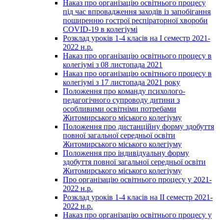
Наказ про організацію освітнього процесу
під час впровадження заходів із запобігання
поширенню гострої респіраторної хвороби
COVID-19 в колегіумі
Розклад уроків 1-4 класів на І семестр 2021-
2022 н.р.
Наказ про організацію освітнього процесу в
колегіумі з 08 листопада 2021
Наказ про організацію освітнього процесу в
колегіумі з 17 листопада 2021 року
Положення про команду психолого-
педагогічного супроводу дитини з
особливими освітніми потребами
Житомирського міського колегіуму
Положення про дистанційну форму здобуття
повної загальної середньої освіти
Житомирського міського колегіуму
Положення про індивідуальну форму
здобуття повної загальної середньої освіти
Житомирського міського колегіуму
Про організацію освітнього процесу у 2021-
2022 н.р.
Розклад уроків 1-4 класів на ІІ семестр 2021-
2022 н.р.
Наказ про організацію освітнього процесу у