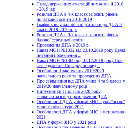
Склад державних атестаційних комісій 2018
- 2019 н.р.
Розклад ДПА в 4-х класах за освіт. рівень
початкової освіти 2018-2019
Графік консультацій з підготовки до ДПА 9
класи 2018-2019 н.р.
Розклад ДПА в 9-х класах за освіт. рівень
базової середньої освіти
Проведення ДПА в 2019 р.
Наказ МОН №1332 від 23.10.2019 року Деякі
питання проведення ...
Наказ МОН №1369 від 07.12.2018 року Про
затвердження Порядку провед...
Особливості закінчення 2019/2020
навчального року та проведення ДПА
Про звільнення від ДПА учнів 4 та 9 класів у
2019/20 навчальному році
Випускники 11 класів 2020 року
звільняються від проходження ДПА
Особливості ДПА у формі ЗНО з української
мови та літератури 2021
Особливості ДПА у формі ЗНО з математики
2021
ДПА у формі ЗНО у 2021 році
Особливості проведення ДПА: старша школа