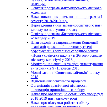
колегіумі
Освітня програма Житомирського міського
колегіуму
Наказ виконання навч. планів і програм за І
семестр 2018-2019 н.р.
Переведення учнів загальноосвітнього навч.
закладу до наступного класу
Освітня програма Житомирського міського
колегіуму 2019
План заходів із запровадження Концепції
реалізації державної політики у сфері
реформування загальної середньої освіти
«Нова українська школа» в Житомирському
міському колегіумі у 2018 році
Моніторинг навчання та працевлаштування
випускників 9 -11 класів 2018
Мовні загони "Сонячних зайчиків" влітку
2018
Відновлення освітнього процессу
Організація дозвіллєвої діяльності
вихованців пришкільного табору
Наказ про організацію освітнього процесу у
2018-2019 навчальному році
Наказ про підсумки роботи з обліку
продовження навч. та працевл.