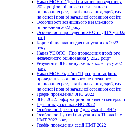
Наказ МОНУ "Деякі питання проведення у
2022 році зовнішнього незалежного
оцінювання результатів навчання, здобутих
на основі повної загальної середньої освіти"
Особливості зовнішнього незалежного
оцінювання 2022 року
Особливості проведення ЗНО та ДПА у 2022
році
Корисні посилання для випускників 2022
року
Наказ УЦОЯО "Про проведення пробного
незалежного оцінювання у 2022 році"
Результати ЗНО випускників колегіуму 2021
року
Наказ МОН України "Про організацію та
проведення зовнішнього незалежного
оцінювання результатів навчання, здобутих
на основі повної загальної середньої освіти"
Графік проведення ЗНО-2022
ЗНО 2022: інформаційно-довідкові матеріали
Путівник учасника ЗНО 2022
Особливості реєстрації для участі в ЗНО
Особливості участі випускників 11 класів у
НМТ 2022 року
Графік проведення сесій НМТ 2022