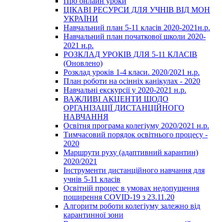
Про онлайн уроки
ЦІКАВІ РЕСУРСИ ДЛЯ УЧНІВ ВІД МОН
УКРАЇНИ
Навчальний план 5-11 класів 2020-2021н.р.
Навчальний план початкової школи 2020-
2021 н.р.
РОЗКЛАД УРОКІВ ДЛЯ 5-11 КЛАСІВ
(Оновлено)
Розклад уроків 1-4 класи. 2020/2021 н.р.
План роботи на осінніх канікулах - 2020
Навчальні екскурсії у 2020-2021 н.р.
ВАЖЛИВІ АКЦЕНТИ ЩОДО
ОРГАНІЗАЦІЇ ДИСТАНЦІЙНОГО
НАВЧАННЯ
Освітня програма колегіуму 2020/2021 н.р.
Тимчасовий порядок освітнього процесу -
2020
Маршрути руху (адаптивний карантин)
2020/2021
Інструменти дистанційного навчання для
учнів 5-11 класів
Освітній процес в умовах недопущення
поширення COVID-19 з 23.11.20
Алгоритм роботи колегіуму залежно від
карантинної зони