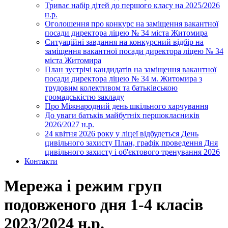
Триває набір дітей до першого класу на 2025/2026
н.р.
Оголошення про конкурс на заміщення вакантної
посади директора ліцею № 34 міста Житомира
Ситуаційні завдання на конкурсний відбір на
заміщення вакантної посади директора ліцею № 34
міста Житомира
План зустрічі кандидатів на заміщення вакантної
посади директора ліцею № 34 м. Житомира з
трудовим колективом та батьківською
громадськістю закладу
Про Міжнародний день шкільного харчування
До уваги батьків майбутніх першокласників
2026/2027 н.р.
24 квітня 2026 року у ліцеї відбудеться День
цивільного захисту План, графік проведення Дня
цивільного захисту і об'єктового тренування 2026
Контакти
Мережа і режим груп
подовженого дня 1-4 класів
2023/2024 н.р.