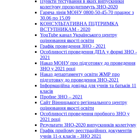
Пункти тестування в яких випускники
колегіуму проходитимуть ЗНО-2020
Гаряча лінія МОНУ 0800-50-45-70 працює з
30.06 по 15.09
КОНСУЛЬТАТИВНА ПІДТРИМКА
ВСТУПНИКАМ - 2020
YouTube канал Українського центру
оцінювання якості освіти
Графік проведення ЗНО - 2021
Особливості проведення ДПА у формі ЗНО -
2021
Наказ МОНУ про підготовку до проведення
ЗНО у 2021 році
Наказ департаменту освіти ЖМР про
підготовку до проведення ЗНО-2021
Інформаційна довідка для учнів та батьків 11
класів
Пробне ЗНО – 2021
Сайт Вінницького регіонального центру
оцінювання якості освіти
Особливості проведення пробного ЗНО у
2021 році
Результати ЗНО-2020 випускників колегіуму
Графік прийому реєстраційних документів
учнів 11-х класів - ЗНО 2021