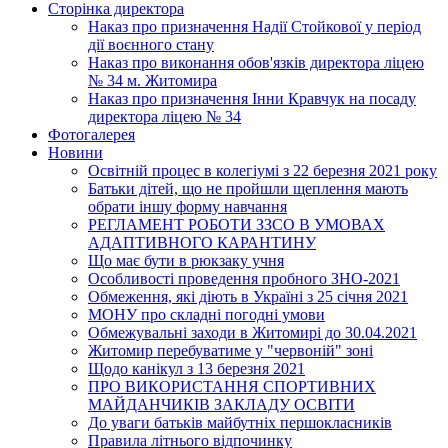
Сторінка директора
Наказ про призначення Надії Стойкової у період
дії воєнного стану
Наказ про виконання обов'язків директора ліцею
№ 34 м. Житомира
Наказ про призначення Інни Кравчук на посаду
директора ліцею № 34
Фотогалерея
Новини
Освітній процес в колегіумі з 22 березня 2021 року
Батьки дітей, що не пройшли щеплення мають
обрати іншу форму навчання
РЕГЛАМЕНТ РОБОТИ ЗЗСО В УМОВАХ
АДАПТИВНОГО КАРАНТИНУ
Що має бути в рюкзаку учня
Особливості проведення пробного ЗНО-2021
Обмеження, які діють в Україні з 25 січня 2021
МОНУ про складні погодні умови
Обмежувальні заходи в Житомирі до 30.04.2021
Житомир перебуватиме у "червоній" зоні
Щодо канікул з 13 березня 2021
ПРО ВИКОРИСТАННЯ СПОРТИВНИХ
МАЙДАНЧИКІВ ЗАКЛАДУ ОСВІТИ
До уваги батьків майбутніх першокласників
Правила літнього відпочинку