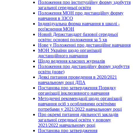
Положення про інституційну форму здобуття
загальної середньої освіти
Положення МОН про дистанційну форму
навчання в ЗЗСО
Індивідуальна форма навчання в школі -
роз'яснення МОН
Новий Держстандарт базової середньої
освіти: основні положення за 5 хв
Нове у Положенні про дистанційне навчання
МОН України щодо організації
дистанційного навчання
Щодо ведення класних журналів
Положення про дистанційну форму здобуття
освіти (нове)
Деякі питання проведення в 2020/2021
навчальному році ДПА
Постанова про затвердження Порядку
організації інклюзивного навчання
Методичні рекомендації щодо організації
навчання осіб з особливими освітніми
потребами у 2021/2022 навчальному році
Про окремі питання діяльності закладів
загальної середньої освіти у новому
2021/2022 навчальному році
Постанова про затвердження