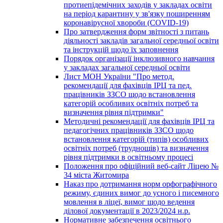
протиепідемічних заходів у закладах освіти
на період карантину у зв'язку поширенням
коронавірусної хвороби (COVID-19)
Про затвердження форм звітності з питань
діяльності закладів загальної середньої освіти
та інструкцій щодо їх заповнення
Порядок організації інклюзивного навчання
у закладах загальної середньої освіти
Лист МОН України "Про метод.
рекомендації для фахівців ІРЦ та пед.
працівників ЗЗСО щодо встановлення
категорій особливих освітніх потреб та
визначення рівня підтримки"
Методичні рекомендації для фахівців ІРЦ та
педагогічних працівників ЗЗСО щодо
встановлення категорій (типів) особливих
освітніх потреб (труднощів) та визначення
рівня підтримки в освітньому процесі
Положення про офіційний веб-сайт Ліцею №
34 міста Житомира
Наказ про дотримання норм орфографічного
режиму, єдиних вимог до усного і писемного
мовлення в ліцеї, вимог щодо ведення
ділової документації в 2023/2024 н.р.
Нормативне забезпечення освітнього