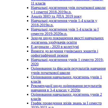
11 класів
Навчальні досягнення унів початкової щколи
у І семетрі 2018-2019н.р.
Аналіз ЗНО та ДПА 2019 року
Навчальні досягнення учнів 1-4 класів у
2018-2019н.р.
Навчальні досягнення унів 1-4 класів за І
семестр 2019-2020н.р.
Заходи щодо покращення якості навчальних
досягнень здобувачів освіти
Е-журнали - 2020 в колегіумі
Вимоги до ведення учнівських зошитів і
орфографічний режим
Навчальні досягнення учнів 1 семестр 2019-
2020
Оцінювання та фіксація результатів навчання
учнів початкової школи
Оцінювання навчальних досягнень учнів 1
класів
Рекомендації щодо оцінювання результатів
навчання в 3-4 класах у 2020р
Оцінювання навчальних досягнень учнів 2
класів
Графік проведення зрізів знань за І семестр
2020-2021 н.р.