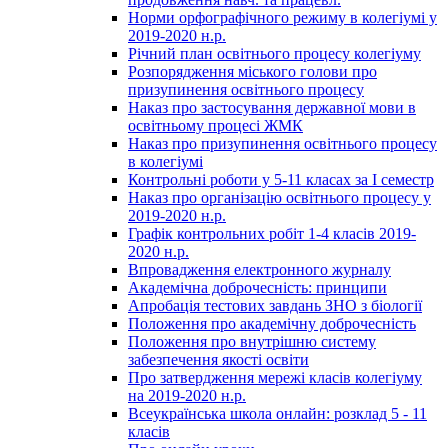
Норми орфографічного режиму в колегіумі у
2019-2020 н.р.
Річний план освітнього процесу колегіуму
Розпорядження міського голови про
призупинення освітнього процесу
Наказ про застосування державної мови в
освітньому процесі ЖМК
Наказ про призупинення освітнього процесу
в колегіумі
Контрольні роботи у 5-11 класах за І семестр
Наказ про організацію освітнього процесу у
2019-2020 н.р.
Графік контрольних робіт 1-4 класів 2019-
2020 н.р.
Впровадження електронного журналу
Академічна доброчесність: принципи
Апробація тестових завдань ЗНО з біології
Положення про академічну доброчесність
Положення про внутрішню систему
забезпечення якості освіти
Про затвердження мережі класів колегіуму
на 2019-2020 н.р.
Всеукраїнська школа онлайн: розклад 5 - 11
класів