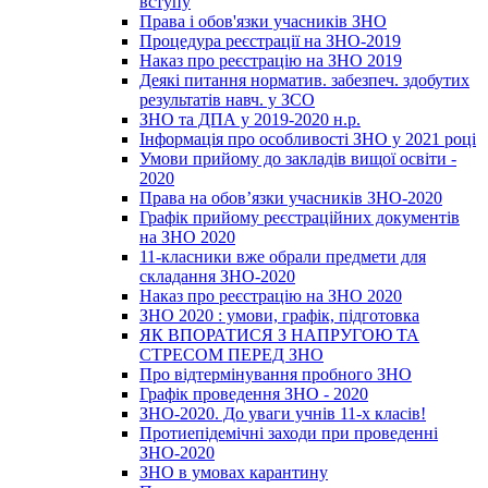
вступу
Права і обов'язки учасників ЗНО
Процедура реєстрації на ЗНО-2019
Наказ про реєстрацію на ЗНО 2019
Деякі питання норматив. забезпеч. здобутих
результатів навч. у ЗСО
ЗНО та ДПА у 2019-2020 н.р.
Інформація про особливості ЗНО у 2021 році
Умови прийому до закладів вищої освіти -
2020
Права на обов’язки учасників ЗНО-2020
Графік прийому реєстраційних документів
на ЗНО 2020
11-класники вже обрали предмети для
складання ЗНО-2020
Наказ про реєстрацію на ЗНО 2020
ЗНО 2020 : умови, графік, підготовка
ЯК ВПОРАТИСЯ З НАПРУГОЮ ТА
СТРЕСОМ ПЕРЕД ЗНО
Про відтермінування пробного ЗНО
Графік проведення ЗНО - 2020
ЗНО-2020. До уваги учнів 11-х класів!
Протиепідемічні заходи при проведенні
ЗНО-2020
ЗНО в умовах карантину