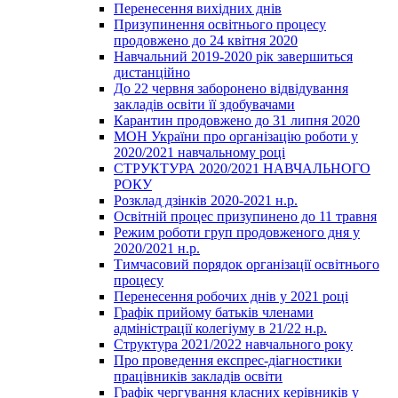
Перенесення вихідних днів
Призупинення освітнього процесу
продовжено до 24 квітня 2020
Навчальний 2019-2020 рік завершиться
дистанційно
До 22 червня заборонено відвідування
закладів освіти її здобувачами
Карантин продовжено до 31 липня 2020
МОН України про організацію роботи у
2020/2021 навчальному році
СТРУКТУРА 2020/2021 НАВЧАЛЬНОГО
РОКУ
Розклад дзінків 2020-2021 н.р.
Освітній процес призупинено до 11 травня
Режим роботи груп продовженого дня у
2020/2021 н.р.
Тимчасовий порядок організації освітнього
процесу
Перенесення робочих днів у 2021 році
Графік прийому батьків членами
адміністрації колегіуму в 21/22 н.р.
Структура 2021/2022 навчального року
Про проведення експрес-діагностики
працівників закладів освіти
Графік чергування класних керівників у