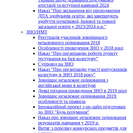
атестації та вступної кампанії 2024
Наказ "Про звільнення від проходження
ДПА здобувачів освіти, які завершують
здобуття початкової, базової та повної
загальної освіти у 2023/2024 н.р."
ЗНО/НМТ
Реєстрація учасників зовнішнього
незалежного оцінювання 2018
Особливості проведення ЗНО у 2018 році
Наказ "Про організацію роботи пункту
тестування на базі колегіуму"
Супровід на ЗНО
Наказ "Про організацію участі випускників
колегіуму в ЗНО 2018 року"
Зовнішнє незалежне оцінювання з
англійської мови в колегіумі
Деякі питання проведення ЗНО в 2019 році
Зовнішнє незалежне оцінювання 2019:
особливості та правила
Інноваційний проект з он-лайн підготовки
до ЗНО "Будь розумним"
Наказ про зовнішнє незалежне оцінювання
результатів навчання у 2019 р.
Витяг з переліку конкурсних предметів для