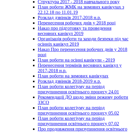
Структура 2017 - 2018 навчального року
План роботи ЖМК на зимових канікулах з
22.12.18 по 11.01.19
Розклад дзвінків 2017-2018 н.р.
Перенесення робочих днів у 2018 році
Наказ про підготовку та проведення
весняних канікул 2019
Організація роботи та заходи безпеки під час
осінніх канікул 2019
Наказ Про перенесення робочих днів у 2018
році
План роботи на осінні канікули - 2019
Перенесення термінів весняних канікул у
2017-2018 н.р.
План роботи на зимових канікулах
Розклад дзвінків 2018-2019 н.р.
План роботи колегіуму на період
призупинення освітнього процесу 24.01
Рекомендації ДО щодо зміни режиму роботи
ЗЗСО
План роботи колегіуму на період
призупинення освітнього процесу 05.02
План роботи колегіуму на період
призупинення освітнього процесу 07.02
Про продовження призупинення освітнього